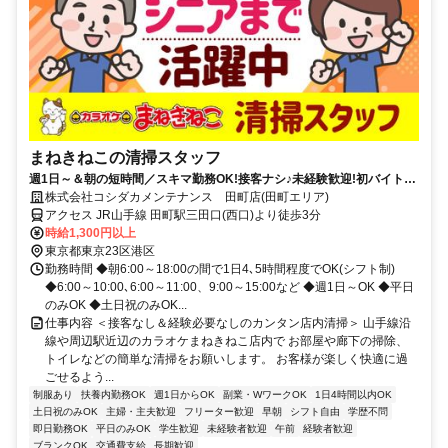
まねきねこの清掃スタッフ
週1日～＆朝の短時間／スキマ勤務OK!接客ナシ♪未経験歓迎!初バイト・
初パートにもピッタリ★簡単もくもくお掃除専属スタッフ!
株式会社コシダカメンテナンス 田町店(田町エリア)
アクセス JR山手線 田町駅三田口(西口)より徒歩3分
時給1,300円以上
東京都東京23区港区
勤務時間 ◆朝6:00～18:00の間で1日4､5時間程度でOK(シフト制)
◆6:00～10:00､6:00～11:00、9:00～15:00など ◆週1日～OK ◆平日
のみOK ◆土日祝のみOK...
仕事内容 ＜接客なし＆経験必要なしのカンタン店内清掃＞ 山手線沿
線や周辺駅近辺のカラオケまねきねこ店内で お部屋や廊下の掃除、
トイレなどの簡単な清掃をお願いします。 お客様が楽しく快適に過
ごせるよう...
制服あり
扶養内勤務OK
週1日からOK
副業・WワークOK
1日4時間以内OK
土日祝のみOK
主婦・主夫歓迎
フリーター歓迎
早朝
シフト自由
学歴不問
即日勤務OK
平日のみOK
学生歓迎
未経験者歓迎
午前
経験者歓迎
ブランクOK
交通費支給
長期歓迎