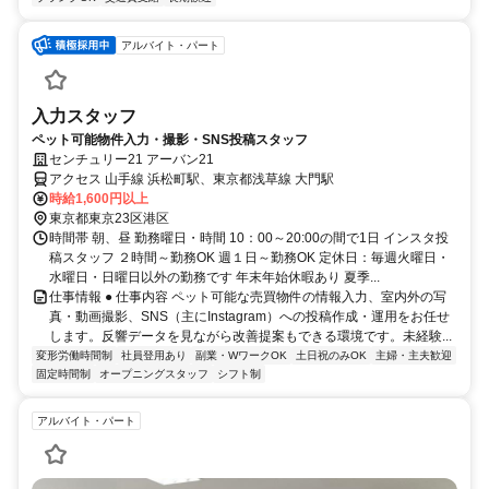
アルバイト・パート
入力スタッフ
ペット可能物件入力・撮影・SNS投稿スタッフ
センチュリー21 アーバン21
アクセス 山手線 浜松町駅、東京都浅草線 大門駅
時給1,600円以上
東京都東京23区港区
時間帯 朝、昼 勤務曜日・時間 10：00～20:00の間で1日 インスタ投
稿スタッフ ２時間～勤務OK 週１日～勤務OK 定休日：毎週火曜日・
水曜日・日曜日以外の勤務です 年末年始休暇あり 夏季...
仕事情報 ● 仕事内容 ペット可能な売買物件の情報入力、室内外の写
真・動画撮影、SNS（主にInstagram）への投稿作成・運用をお任せ
します。反響データを見ながら改善提案もできる環境です。未経験...
変形労働時間制
社員登用あり
副業・WワークOK
土日祝のみOK
主婦・主夫歓迎
固定時間制
オープニングスタッフ
シフト制
アルバイト・パート