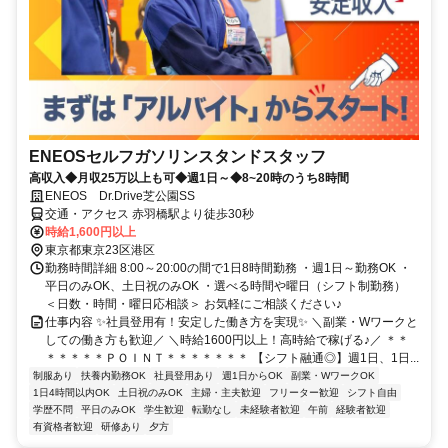
ENEOSセルフガソリンスタンドスタッフ
高収入◆月収25万以上も可◆週1日～◆8~20時のうち8時間
ENEOS Dr.Drive芝公園SS
交通・アクセス 赤羽橋駅より徒歩30秒
時給1,600円以上
東京都東京23区港区
勤務時間詳細 8:00～20:00の間で1日8時間勤務 ・週1日～勤務OK ・
平日のみOK、土日祝のみOK ・選べる時間や曜日（シフト制勤務）
＜日数・時間・曜日応相談＞ お気軽にご相談ください♪
仕事内容 ✨社員登用有！安定した働き方を実現✨ ＼副業・Wワークと
しての働き方も歓迎／ ＼時給1600円以上！高時給で稼げる♪／ ＊＊
＊＊＊＊＊ＰＯＩＮＴ＊＊＊＊＊＊＊ 【シフト融通◎】週1日、1日...
制服あり
扶養内勤務OK
社員登用あり
週1日からOK
副業・WワークOK
1日4時間以内OK
土日祝のみOK
主婦・主夫歓迎
フリーター歓迎
シフト自由
学歴不問
平日のみOK
学生歓迎
転勤なし
未経験者歓迎
午前
経験者歓迎
有資格者歓迎
研修あり
夕方