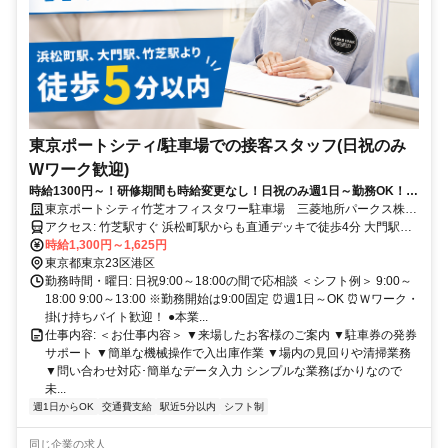
東京ポートシティ/駐車場での接客スタッフ(日祝のみ
Wワーク歓迎)
時給1300円～！研修期間も時給変更なし！日祝のみ週1日～勤務OK！シ
フトの融通が利くのでWワーク・トリプルワークでもOK！現在活躍中の
東京ポートシティ竹芝オフィスタワー駐車場 三菱地所パークス株式
方もWワークの方多数です。60代や年金を貰いながら働いている方も多
会社
アクセス: 竹芝駅すぐ 浜松町駅からも直通デッキで徒歩4分 大門駅よ
数！
り徒歩5分 駅チカで通勤便利☆彡 日暮里・上野・秋葉原方面や練馬、
時給1,300円～1,625円
光が丘、大島など 色々なエリアからスタッフが集まっています。
東京都東京23区港区
勤務時間・曜日: 日祝9:00～18:00の間で応相談 ＜シフト例＞ 9:00～
18:00 9:00～13:00 ※勤務開始は9:00固定 ⏰週1日～OK ⏰Ｗワーク・
掛け持ちバイト歓迎！ ●本業...
仕事内容: ＜お仕事内容＞ ▼来場したお客様のご案内 ▼駐車券の発券
サポート ▼簡単な機械操作で入出庫作業 ▼場内の見回りや清掃業務
▼問い合わせ対応･簡単なデータ入力 シンプルな業務ばかりなので
未...
週1日からOK
交通費支給
駅近5分以内
シフト制
同じ企業の求人