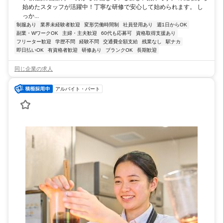
始めたスタッフが活躍中！丁寧な研修で安心して始められます。 し
っか...
制服あり
業界未経験者歓迎
変形労働時間制
社員登用あり
週1日からOK
副業・WワークOK
主婦・主夫歓迎
60代も応募可
資格取得支援あり
フリーター歓迎
学歴不問
経験不問
交通費全額支給
残業なし
駅ナカ
即日払いOK
有資格者歓迎
研修あり
ブランクOK
長期歓迎
同じ企業の求人
アルバイト・パート