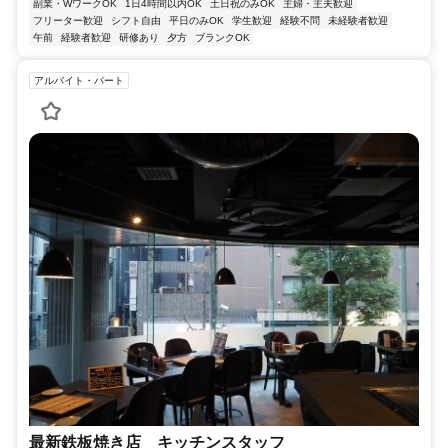
副業・WワークOK
1日4時間以内OK
土日祝のみOK
主婦・主夫歓迎
フリーター歓迎
シフト自由
平日のみOK
学生歓迎
経験不問
未経験者歓迎
午前
経験者歓迎
研修あり
夕方
ブランクOK
アルバイト・パート
最新鉄板焼き店 キッチンスタッフ