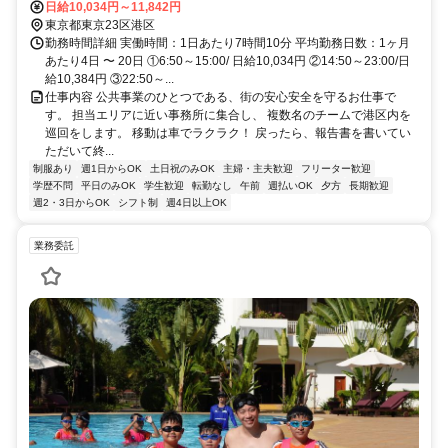
日給10,034円～11,842円
東京都東京23区港区
勤務時間詳細 実働時間：1日あたり7時間10分 平均勤務日数：1ヶ月
あたり4日 〜 20日 ①6:50～15:00/ 日給10,034円 ②14:50～23:00/日
給10,384円 ③22:50～...
仕事内容 公共事業のひとつである、街の安心安全を守るお仕事で
す。 担当エリアに近い事務所に集合し、 複数名のチームで港区内を
巡回をします。 移動は車でラクラク！ 戻ったら、報告書を書いてい
ただいて終...
制服あり
週1日からOK
土日祝のみOK
主婦・主夫歓迎
フリーター歓迎
学歴不問
平日のみOK
学生歓迎
転勤なし
午前
週払いOK
夕方
長期歓迎
週2・3日からOK
シフト制
週4日以上OK
業務委託