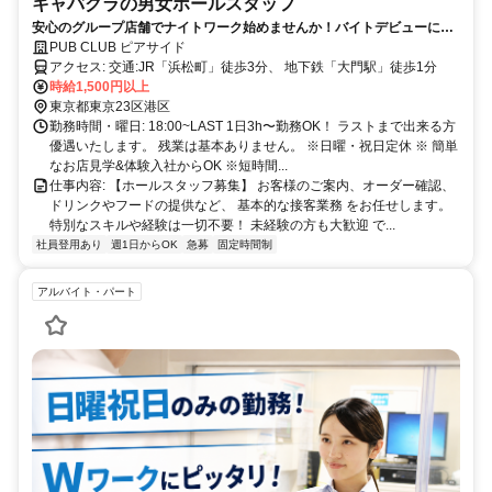
キャバクラの男女ホールスタッフ
安心のグループ店舗でナイトワーク始めませんか！バイトデビューにも
最適！普通のカフェやバーで働くのと一緒なのに高待遇★正社員登用も
PUB CLUB ピアサイド
あり
アクセス: 交通:JR「浜松町」徒歩3分、 地下鉄「大門駅」徒歩1分
時給1,500円以上
東京都東京23区港区
勤務時間・曜日: 18:00~LAST 1日3h〜勤務OK！ ラストまで出来る方
優遇いたします。 残業は基本ありません。 ※日曜・祝日定休 ※ 簡単
なお店見学&体験入社からOK ※短時間...
仕事内容: 【ホールスタッフ募集】 お客様のご案内、オーダー確認、
ドリンクやフードの提供など、 基本的な接客業務 をお任せします。
特別なスキルや経験は一切不要！ 未経験の方も大歓迎 で...
社員登用あり
週1日からOK
急募
固定時間制
アルバイト・パート