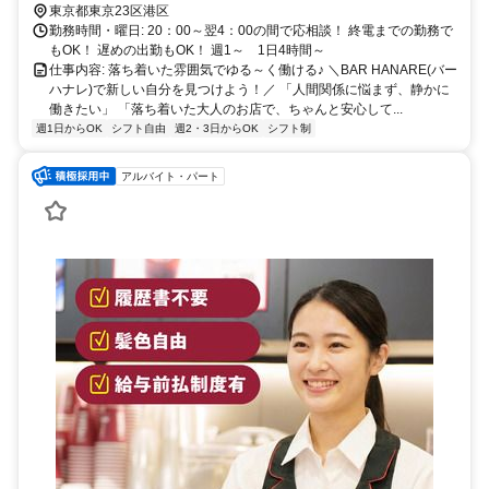
東京都東京23区港区
勤務時間・曜日: 20：00～翌4：00の間で応相談！ 終電までの勤務で
もOK！ 遅めの出勤もOK！ 週1～ 1日4時間～
仕事内容: 落ち着いた雰囲気でゆる～く働ける♪ ＼BAR HANARE(バー
ハナレ)で新しい自分を見つけよう！／ 「人間関係に悩まず、静かに
働きたい」 「落ち着いた大人のお店で、ちゃんと安心して...
週1日からOK
シフト自由
週2・3日からOK
シフト制
アルバイト・パート