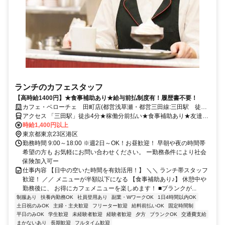
ランチのカフェスタッフ
【高時給1400円】★食事補助あり★給与前払制度有！履歴書不要！
カフェ・ベローチェ 田町店(都営浅草瀬・都営三田線:三田駅 徒歩2
分!)
アクセス 「三田駅」徒歩4分★稼働分前払い★食事補助あり★友達紹
介制度あり
時給1,400円以上
東京都東京23区港区
勤務時間 9:00～18:00 ※週2日～OK！お昼歓迎！ 早朝や夜の時間帯
希望の方も お気軽にお問い合わせください。 ー勤務条件により社会
保険加入可ー
仕事内容 【日中の空いた時間を有効活用！】 ＼＼ ランチ帯スタッフ
歓迎！ ／／ メニューが半額以下になる 【食事補助あり♪】 休憩中や
勤務後に、 お得にカフェメニューを楽しめます！ ■ブランクが...
制服あり
扶養内勤務OK
社員登用あり
副業・WワークOK
1日4時間以内OK
土日祝のみOK
主婦・主夫歓迎
フリーター歓迎
給料前払いOK
固定時間制
平日のみOK
学生歓迎
未経験者歓迎
経験者歓迎
夕方
ブランクOK
交通費支給
まかないあり
長期歓迎
フルタイム歓迎