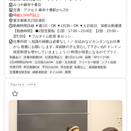
みつや麻布十番店
交通・アクセス 麻布十番駅から2分
時給1,500円以上
東京都東京23区港区
勤務時間詳細 ▼週1日～OK ▼1日3h～OK ▼土日祝日、深夜出勤優遇
【勤務時間】 ◆2部営業制 【1部：17:00～23:00】 【2部：23:00～
翌5:00】 ▼フルタイム歓迎 各セッシ...
仕事内容 ＼知識や経験は必要なし！／ 仕込みなどカンタンなお仕事
から 順番にお願いします｡ 未経験の方も安心して下さいね!! ドンドン
得意料理を増やしていきましょう☆! 料理が得意になるのでプライ...
制服あり
扶養内勤務OK
社員登用あり
週1日からOK
副業・WワークOK
1日4時間以内OK
土日祝のみOK
主婦・主夫歓迎
フリーター歓迎
シフト自由
学歴不問
即日勤務OK
平日のみOK
学生歓迎
転勤なし
未経験者歓迎
交通費全額支給
経験者歓迎
ネイルOK
夜間
アルバイト・パート