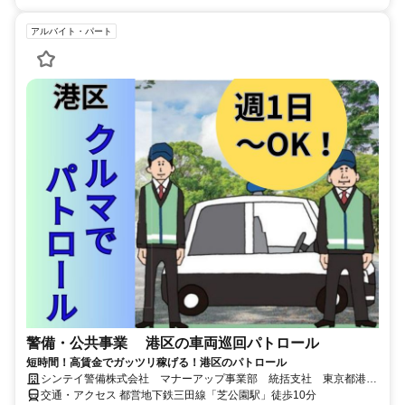
アルバイト・パート
警備・公共事業 港区の車両巡回パトロール
短時間！高賃金でガッツリ稼げる！港区のパトロール
シンテイ警備株式会社 マナーアップ事業部 統括支社 東京都港
区 事務所
交通・アクセス 都営地下鉄三田線「芝公園駅」徒歩10分