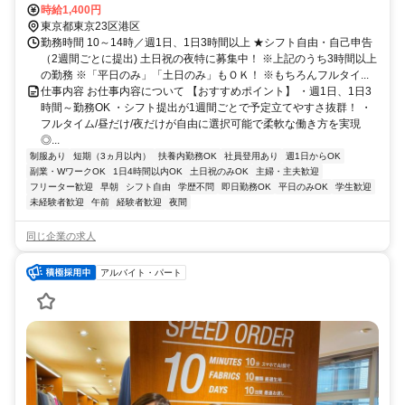
時給1,400円
東京都東京23区港区
勤務時間 10～14時／週1日、1日3時間以上 ★シフト自由・自己申告
（2週間ごとに提出) 土日祝の夜特に募集中！ ※上記のうち3時間以上
の勤務 ※「平日のみ」「土日のみ」もＯＫ！ ※もちろんフルタイ...
仕事内容 お仕事内容について 【おすすめポイント】 ・週1日、1日3
時間～勤務OK ・シフト提出が1週間ごとで予定立てやすさ抜群！ ・
フルタイム/昼だけ/夜だけが自由に選択可能で柔軟な働き方を実現
◎...
制服あり
短期（3ヵ月以内）
扶養内勤務OK
社員登用あり
週1日からOK
副業・WワークOK
1日4時間以内OK
土日祝のみOK
主婦・主夫歓迎
フリーター歓迎
早朝
シフト自由
学歴不問
即日勤務OK
平日のみOK
学生歓迎
未経験者歓迎
午前
経験者歓迎
夜間
同じ企業の求人
アルバイト・パート