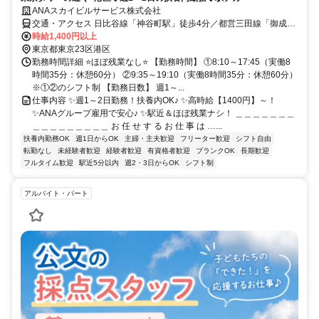
ANAスカイビルサービス株式会社
交通・アクセス 日比谷線「神谷町駅」徒歩4分／都営三田線「御成門
駅」徒歩5分
時給1,400円以上
東京都東京23区港区
勤務時間詳細 ⭐ほぼ残業なし⭐ 【勤務時間】 ①8:10～17:45（実働8
時間35分：休憩60分） ②9:35～19:10（実働8時間35分：休憩60分）
※①②のシフト制 【勤務日数】 週1～...
仕事内容 ✨週1～2日勤務！扶養内OK♪ ✨高時給【1400円】～！
✨ANAグループ雇用で安心♪ ✨駅近＆ほぼ残業ナシ！ ＿＿＿＿＿＿＿
＿＿＿＿＿＿＿＿＿ お 任 せ す る お 仕 事 は …...
扶養内勤務OK
週1日からOK
主婦・主夫歓迎
フリーター歓迎
シフト自由
転勤なし
未経験者歓迎
経験者歓迎
有資格者歓迎
ブランクOK
長期歓迎
フルタイム歓迎
駅近5分以内
週2・3日からOK
シフト制
アルバイト・パート