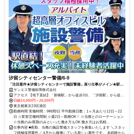
汐留シティセンター警備/6-9
「注目案件★汐留シティセンターで施設警備」座り仕事がメイン★駅直
結＆休憩スペース充実！＜日払いOK！高日給で稼げます！＞未経験者、
サンエス警備保障株式会社
活躍中◎充実の研修で安心◎新しい環境でチャレンジしませんか。
アクセス 【地下直結】「新橋駅」から徒歩3分、「汐留駅」から徒歩
1分＊錦糸町支社（「錦糸町駅」北口より徒歩5分程度）
日給14,000円～26,000円
東京都東京23区港区
勤務時間 実働時間：9時間/日 平均勤務日数：1ヶ月あたり12日～22
日 ☆変形労働時間制 ☆週2日～勤務OK！ ☆当務とのローテーション
☆当務のみ/夜勤のみといった働き方もOK 働き方はお気軽...
仕事内容 ■夜勤、当務の施設警備スタッフを募集いたします ＼スタッ
フ積極採用案件／ 4月から稼働している新しい案件です。 未経験から