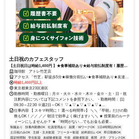
土日祝のカフェスタッフ
【土日祝日は時給1,400円 】★食事補助あり★給与前払制度有！履歴書
不要！
珈琲館 アトレ竹芝店
アクセス 「竹芝」駅徒歩5分★稼働分前払い★食事補助あり★友達紹
介制度あり
時給1,400円以上
東京都東京23区港区
勤務時間 ・勤務曜日：月※・火※・水※・木※・金※・土・日・祝
注釈内容については下記コメントを参照下さい。 ・勤務時間： [1]
09:30～22:30 ※週2日～OK！ ▽▲▽▲▽▲▽▲▽▲...
仕事内容 【 スキマ時間に！ 選べる時間帯♪】 ＼＼『早朝』だけの勤
務もOK！／／ ／／ 朝活で効率よく稼げます♪ ＼＼ ★ 授業前のルーテ
ィーンにしませんか？ ★ 「時間がない…でもお金も必要...
制服あり
扶養内勤務OK
社員登用あり
副業・WワークOK
1日4時間以内OK
土日祝のみOK
主婦・主夫歓迎
フリーター歓迎
給料前払いOK
即日勤務OK
固定時間制
学生歓迎
未経験者歓迎
午前
経験者歓迎
夜間
夕方
ブランクOK