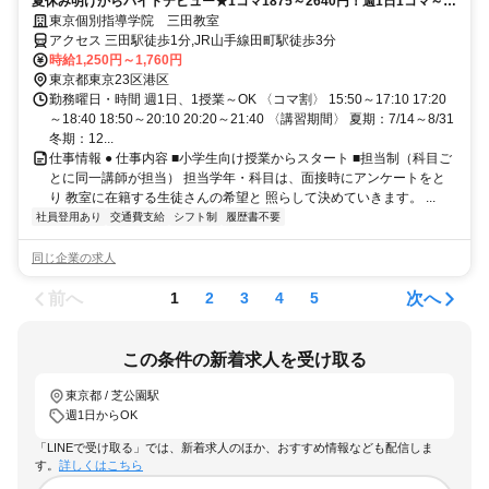
夏休み明けからバイトデビュー★1コマ1875～2640円！週1日1コマ～私
服でok◎
東京個別指導学院 三田教室
アクセス 三田駅徒歩1分,JR山手線田町駅徒歩3分
時給1,250円～1,760円
東京都東京23区港区
勤務曜日・時間 週1日、1授業～OK 〈コマ割〉 15:50～17:10 17:20
～18:40 18:50～20:10 20:20～21:40 〈講習期間〉 夏期：7/14～8/31
冬期：12...
仕事情報 ● 仕事内容 ■小学生向け授業からスタート ■担当制（科目ご
とに同一講師が担当） 担当学年・科目は、面接時にアンケートをと
り 教室に在籍する生徒さんの希望と 照らして決めていきます。 ...
社員登用あり
交通費支給
シフト制
履歴書不要
同じ企業の求人
前へ
次へ
1
2
3
4
5
この条件の新着求人を受け取る
東京都 / 芝公園駅
週1日からOK
「LINEで受け取る」では、新着求人のほか、おすすめ情報なども配信しま
す。
詳しくはこちら