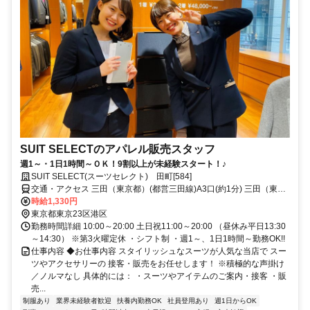
SUIT SELECTのアパレル販売スタッフ
週1～・1日1時間～ＯＫ！9割以上が未経験スタート！♪
SUIT SELECT(スーツセレクト) 田町[584]
交通・アクセス 三田（東京都）(都営三田線)A3口(約1分) 三田（東京
都）(都営浅草線)A3口(約1分) 田町（東京都）(ＪＲ京浜東北線)三田口
時給1,330円
(西口)(約3分)
東京都東京23区港区
勤務時間詳細 10:00～20:00 土日祝11:00～20:00 （昼休み平日13:30
～14:30） ※第3火曜定休 ・シフト制 ・週1～、1日1時間～勤務OK!!
仕事内容 ◆お仕事内容 スタイリッシュなスーツが人気な当店で スー
ツやアクセサリーの 接客・販売をお任せします！ ※積極的な声掛け
／ノルマなし 具体的には： ・スーツやアイテムのご案内・接客 ・販
売...
制服あり
業界未経験者歓迎
扶養内勤務OK
社員登用あり
週1日からOK