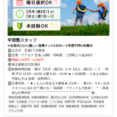
学習塾スタッフ
✨自習式だから難しい指導ナシ✨1日4h～✨学歴不問✨扶養内
公文式 芝浦2丁目教室
交通・アクセス 芝浦ふ頭駅・田町駅・三田駅より徒歩8分
時給1,240円～1,280円
東京都東京23区港区
勤務時間詳細 ・曜日 【月木（週2日）】or【水土（週1日～）】 ・時
間 平日 15:00～20:00 土曜 9:30～14:00 ★１日4時間～ ※水土出勤が
可能な方は 短期・短時間の...
仕事内容 -＊ ★くもんの先生を大募集★ 1日4h～・週1日～ＯＫ♪ 生活
スタイルに合わせて働ける！ 未経験・ブランクも大歓迎！ -＊ ✅具体
的な仕事内容 ￣￣￣￣￣￣￣￣￣￣￣￣￣￣￣￣￣￣￣ 解...
業界未経験者歓迎
扶養内勤務OK
週1日からOK
1日4時間以内OK
土日祝のみOK
主婦・主夫歓迎
フリーター歓迎
シフト自由
学歴不問
平日のみOK
学生歓迎
転勤なし
経験不問
英語
未経験者歓迎
午前
経験者歓迎
有資格者歓迎
夕方
ブランクOK