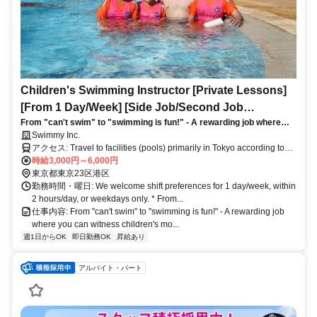
Children's Swimming Instructor [Private Lessons]
[From 1 Day/Week] [Side Job/Second Job
From "can't swim" to "swimming is fun!" - A rewarding job where
Welcome] [We
you can witness children's moments of growth.
Swimmy Inc.
アクセス: Travel to facilities (pools) primarily in Tokyo according to
client preferences.
時給3,000円～6,000円
東京都東京23区港区
勤務時間・曜日: We welcome shift preferences for 1 day/week, within
2 hours/day, or weekdays only. * From...
仕事内容: From "can't swim" to "swimming is fun!" - A rewarding job
where you can witness children's mo...
週1日からOK
即日勤務OK
昇給あり
アルバイト・パート