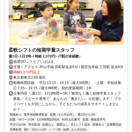
柔軟シフトの短期学童スタッフ
週1日~1日3時~/ 時給 1,570円~ /7割が未経験♪
放課GO→クラブしばはま
交通・アクセス JR山手線 田町駅徒歩6分 / 都営浅草線 三田駅 徒歩6分
時給1,570円以上
東京都東京23区港区
勤務時間詳細 ・平日 13:15～19:15（最大5時間） ・土曜・学校休業
日 7:45～19:15（最大8時間） 契約更新期間：1年
仕事内容 ＼週1日・1日3時間〜OK！無理なく働く短期学童スタッフ
募集／ スピード選考で、あなたの「働きたい」を応援します！ プラ
イベートも大切にしながら、子どもたちの成長をサポートしません
か？ -...
制服あり
業界未経験者歓迎
短期（3ヵ月以内）
週1日からOK
副業・WワークOK
1日4時間以内OK
60代も応募可
短期
職場見学可
平日のみOK
学生歓迎
転勤なし
残業なし
月1シフト提出
研修あり
交通費支給
長期歓迎
週2・3日からOK
シフト制
短期（1ヵ月以内）