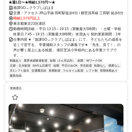
★週1日〜★時給1,570円〜★
放課GO→クラブしばはま
交通・アクセス JR山手線 田町駅徒歩6分 / 都営浅草線 三田駅 徒歩6分
時給1,570円以上
東京都東京23区港区
勤務時間詳細 ・平日 13:15～19:15（実働最大5時間） ・土曜・学校
休業日 7:45～19:15（実働最大8時間） 休憩あり 契約更新期間：1年
仕事内容 ✬『放課GO→クラブしばはま』にて、 子どもたちの成長を
近くで見守る、 学童補助スタッフの募集です✬ 「先生、見て！」の
声が響く屋上にある校庭。 港区芝浜小学校内にある学童クラブで
す。...
制服あり
業界未経験者歓迎
短期（3ヵ月以内）
副業・WワークOK
主婦・主夫歓迎
60代も応募可
短期
平日のみOK
学生歓迎
転勤なし
残業なし
月1シフト提出
交通費支給
長期歓迎
フルタイム歓迎
シフト制
長期休暇あり
服装自由
業務委託