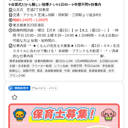
✨自習式だから難しい指導ナシ✨1日4h～✨学歴不問✨扶養内
公文式 芝浦2丁目教室
交通・アクセス 芝浦ふ頭駅・田町駅・三田駅より徒歩8分
時給1,240円～1,280円
東京都東京23区港区
勤務時間詳細 ・曜日 【月木（週2日）】or【水土（週1日～）】 ・時
間 平日 15:00～20:00 土曜 9:30～14:00 ★１日4時間～ ※水土出勤が
可能な方は 短期・短時間の...
仕事内容 -＊ ★くもんの先生を大募集★ 1日4h～・週1日～ＯＫ♪ 生活
スタイルに合わせて働ける！ 未経験・ブランクも大歓迎！ -＊ ✅具体
的な仕事内容 ￣￣￣￣￣￣￣￣￣￣￣￣￣￣￣￣￣￣￣ 解...
業界未経験者歓迎
扶養内勤務OK
週1日からOK
1日4時間以内OK
土日祝のみOK
主婦・主夫歓迎
フリーター歓迎
シフト自由
学歴不問
平日のみOK
学生歓迎
転勤なし
経験不問
英語
未経験者歓迎
午前
経験者歓迎
有資格者歓迎
夕方
ブランクOK
アルバイト・パート