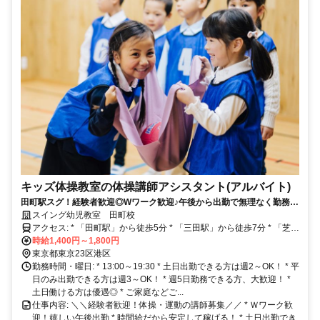
キッズ体操教室の体操講師アシスタント(アルバイト)
田町駅スグ！経験者歓迎◎Wワーク歓迎♪午後から出勤で無理なく勤務！
《ジムトレーナーとの掛け持ちもOK》平均時給1600円以上！時間給だ
スイング幼児教室 田町校
から安定して稼げる♪
アクセス: * 「田町駅」から徒歩5分 * 「三田駅」から徒歩7分 * 「芝浦
ふ頭駅」から徒歩15分 * 「品川駅」から車で10分 《田町駅スグ◎通
時給1,400円～1,800円
勤便利な好立地！》 JR山手線、JR京浜東北線、都営三田線、都営浅
東京都東京23区港区
草線を利用される方が通いやすい職場です♪ また、港区はもちろん、
勤務時間・曜日: * 13:00～19:30 * 土日出勤できる方は週2～OK！ * 平
品川区、大田区、中央区などからの通勤に便利です♪
日のみ出勤できる方は週3～OK！ * 週5日勤務できる方、大歓迎！ *
土日働ける方は優遇◎ * ご家庭などご...
仕事内容: ＼＼経験者歓迎！体操・運動の講師募集／／ * Ｗワーク歓
迎！嬉しい午後出勤 * 時間給だから安定して稼げる！ * 土日出勤でき