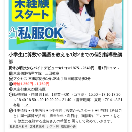
小学生に算数や国語を教える1対2までの個別指導塾講
師
夏休み明けからバイトデビュー★1コマ1875～2640円！週1日1コマ～私
服でok◎
東京個別指導学院 三田教室
アクセス 三田駅徒歩1分,JR山手線田町駅徒歩3分
時給1,250円～1,760円
東京都東京23区港区
勤務曜日・時間 週1日、1授業～OK 〈コマ割〉 15:50～17:10 17:20
～18:40 18:50～20:10 20:20～21:40 〈講習期間〉 夏期：7/14～8/31
冬期：12...
仕事情報 ● 仕事内容 ■小学生向け授業からスタート ■担当制（科目ご
とに同一講師が担当） 担当学年・科目は、面接時にアンケートをと
り 教室に在籍する生徒さんの希望と 照らして決めていきます。 ...
社員登用あり
交通費支給
シフト制
履歴書不要