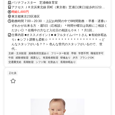
♪20～30代が多数活躍中！保育士さんのサポート☆
パソナフォスター 芝浦橋保育室
アクセス ＪＲ京浜東北線 田町（東京都）芝浦口(東口)徒歩約12分、
都営三田線 三田（東京都）A4口徒歩約14分、都営浅草線 泉岳寺A4口
時給1,480円
徒歩約16分 泉岳寺駅より徒歩9分・田町駅より徒歩12分・三田駅より
東京都東京23区港区
徒歩13分高輪ゲートウェイ駅や高輪台駅、大門駅や中延駅、品川駅や
勤務時間 7:00～20:30 ・上記お時間の中で8時間勤務 ・早番・遅番い
大井町駅方面など、スタッフも色んな所から通っています◎
ずれかが出来る方 ・週5日（応相談） ＊時間や曜日は気軽にご相談く
ださい◎ ＊在職中の方など入社日の相談もＯＫ！ ＊月1回...
仕事内容 ■オススメポイント■ ★フルタイムパートさん ★有給休暇あ
り♪ ★シフト調整も柔軟☆ ＊＊＊＊＊＊＊＊＊＊＊＊＊＊＊＊ ＜ど
んなスタッフがいる？？＞ 色んな世代のスタッフがいるので、 世
代...
主婦・主夫歓迎
資格取得支援あり
フリーター歓迎
早朝
学歴不問
職場見学可
午前
経験者歓迎
残業なし
有資格者歓迎
研修あり
夕方
ブランクOK
交通費支給
長期歓迎
シフト制
社割あり
長期休暇あり
正社員