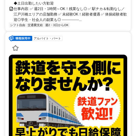
◆土日出勤したい方歓迎
仕事内容: ✅ 週2日・1時間～OK！残業なし◎ ✅ 駅チカ＆転勤なし／
江戸川橋エリアの店舗勤務 ✅ 未経験OK！経験者優遇 ✅ 体操経験者歓
迎◎学生・社会人の副業も◎ --------------...
シフト自由
交通費支給
週2・3日からOK
アルバイト・パート