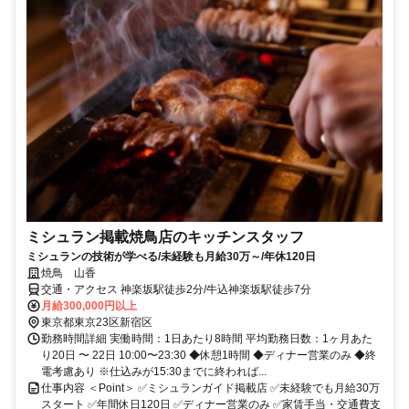
ミシュラン掲載焼鳥店のキッチンスタッフ
ミシュランの技術が学べる/未経験も月給30万～/年休120日
焼鳥 山香
交通・アクセス 神楽坂駅徒歩2分/牛込神楽坂駅徒歩7分
月給300,000円以上
東京都東京23区新宿区
勤務時間詳細 実働時間：1日あたり8時間 平均勤務日数：1ヶ月あた
り20日 〜 22日 10:00〜23:30 ◆休憩1時間 ◆ディナー営業のみ ◆終
電考慮あり ※仕込みが15:30までに終われば...
仕事内容 ＜Point＞ ✅ミシュランガイド掲載店 ✅未経験でも月給30万
スタート ✅年間休日120日 ✅ディナー営業のみ ✅家賃手当・交通費支