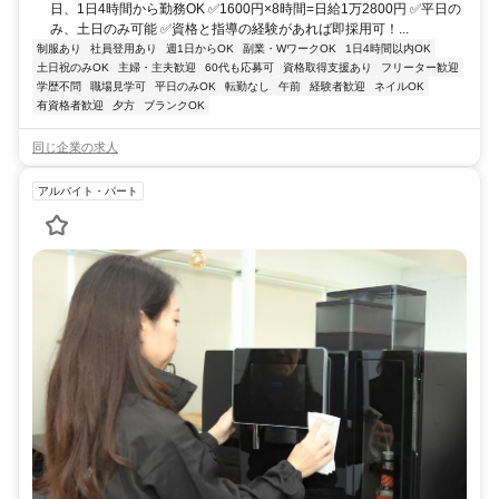
日、1日4時間から勤務OK ✅1600円×8時間=日給1万2800円 ✅平日の
み、土日のみ可能 ✅資格と指導の経験があれば即採用可！...
制服あり
社員登用あり
週1日からOK
副業・WワークOK
1日4時間以内OK
土日祝のみOK
主婦・主夫歓迎
60代も応募可
資格取得支援あり
フリーター歓迎
学歴不問
職場見学可
平日のみOK
転勤なし
午前
経験者歓迎
ネイルOK
有資格者歓迎
夕方
ブランクOK
同じ企業の求人
アルバイト・パート