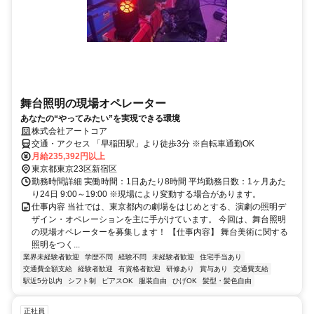
舞台照明の現場オペレーター
あなたの“やってみたい”を実現できる環境
株式会社アートコア
交通・アクセス 「早稲田駅」より徒歩3分 ※自転車通勤OK
月給235,392円以上
東京都東京23区新宿区
勤務時間詳細 実働時間：1日あたり8時間 平均勤務日数：1ヶ月あた
り24日 9:00～19:00 ※現場により変動する場合があります。
仕事内容 当社では、東京都内の劇場をはじめとする、演劇の照明デ
ザイン・オペレーションを主に手がけています。 今回は、舞台照明
の現場オペレーターを募集します！ 【仕事内容】 舞台美術に関する
照明をつく...
業界未経験者歓迎
学歴不問
経験不問
未経験者歓迎
住宅手当あり
交通費全額支給
経験者歓迎
有資格者歓迎
研修あり
賞与あり
交通費支給
駅近5分以内
シフト制
ピアスOK
服装自由
ひげOK
髪型・髪色自由
正社員