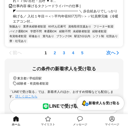
れ＞ 7:50 出社・点呼 ▼ 8:...
仕事内容 稼げるタクシードライバーの仕事 |
◤━━━━━━━━━━━━━━━━━━ ＼ 歩合給ありでしっかり
稼げる／ 入社１年目⇒＜✨平均年収607万円✨＞ ✅社員寮完備（冷暖
エアコン付...
制服あり
業界未経験者歓迎
60代も応募可
資格取得支援あり
フリーター歓迎
バイク通勤OK
学歴不問
車通勤OK
経験不問
未経験者歓迎
経験者歓迎
有資格者歓迎
研修あり
賞与あり
ブランクOK
駅近5分以内
シフト制
社割あり
寮・社宅あり
前へ
次へ
1
2
3
4
5
この条件の新着求人を受け取る
東京都 / 早稲田駅
経験者・有資格者歓迎
「LINEで受け取る」では、新着求人のほか、おすすめ情報なども配信しま
す。
詳しくはこちら
新着求人を受け取る
LINEで受け取る
メールで受け取る
ホーム
マイリスト
メッセージ
マイページ