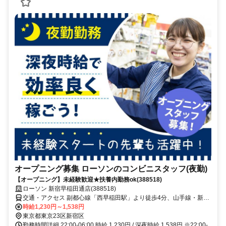
オープニング募集 ローソンのコンビニスタッフ(夜勤)
【オープニング】未経験歓迎★扶養内勤務ok(388518)
ローソン 新宿早稲田通店(388518)
交通・アクセス 副都心線「西早稲田駅」より徒歩4分、山手線・新宿
線・東西線「高田馬場駅」より徒歩6分、都電荒川線「面影橋駅」よ
時給1,230円～1,538円
り徒歩7分
東京都東京23区新宿区
勤務時間詳細 22:00-06:00 時給 1,230円 / 深夜時給 1,538円 ※22:00-