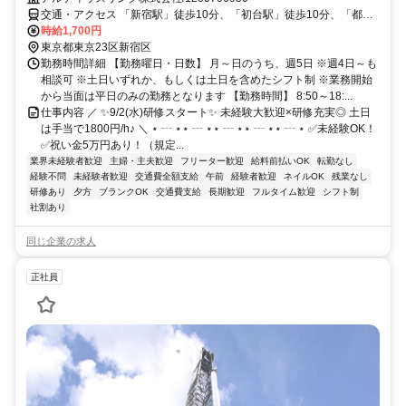
交通・アクセス 「新宿駅」徒歩10分、「初台駅」徒歩10分、「都庁
前駅」徒歩10分 ★交通費実費支給※社内規定あり
時給1,700円
東京都東京23区新宿区
勤務時間詳細 【勤務曜日・日数】 月～日のうち、週5日 ※週4日～も
相談可 ※土日いずれか、もしくは土日を含めたシフト制 ※業務開始
から当面は平日のみの勤務となります 【勤務時間】 8:50～18:...
仕事内容 ／ ✨9/2(水)研修スタート✨ 未経験大歓迎×研修充実◎ 土日
は手当で1800円/h♪ ＼ ⋆ ┄ ⋆⋆ ┄ ⋆⋆ ┄ ⋆⋆ ┄ ⋆⋆ ┄ ⋆ ✅未経験OK！
✅祝い金5万円あり！（規定...
業界未経験者歓迎
主婦・主夫歓迎
フリーター歓迎
給料前払いOK
転勤なし
経験不問
未経験者歓迎
交通費全額支給
午前
経験者歓迎
ネイルOK
残業なし
研修あり
夕方
ブランクOK
交通費支給
長期歓迎
フルタイム歓迎
シフト制
社割あり
同じ企業の求人
正社員