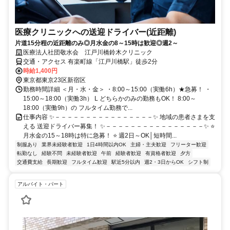
医療クリニックへの送迎ドライバー(近距離)
片道15分程の近距離のみ◎月水金の8～15時は歓迎◎週2～
医療法人社団敬水会 江戸川橋鈴木クリニック
交通・アクセス 有楽町線「江戸川橋駅」徒歩2分
時給1,400円
東京都東京23区新宿区
勤務時間詳細 ＜月・水・金＞ ・8:00～15:00（実働6h）★急募！ ・
15:00～18:00（実働3h） L どちらかのみの勤務もOK！ 8:00～
18:00（実働9h）の フルタイム勤務で...
仕事内容 ✨－－－－－－－－－－－－－－－－✨ 地域の患者さまを支
える 送迎ドライバー募集！ ✨－－－－－－－－－－－－－－－－✨ ⭐
月水金の15～18時は特に急募！ ⭐ 週2日～OK│短時間...
制服あり
業界未経験者歓迎
1日4時間以内OK
主婦・主夫歓迎
フリーター歓迎
転勤なし
経験不問
未経験者歓迎
午前
経験者歓迎
有資格者歓迎
夕方
交通費支給
長期歓迎
フルタイム歓迎
駅近5分以内
週2・3日からOK
シフト制
アルバイト・パート