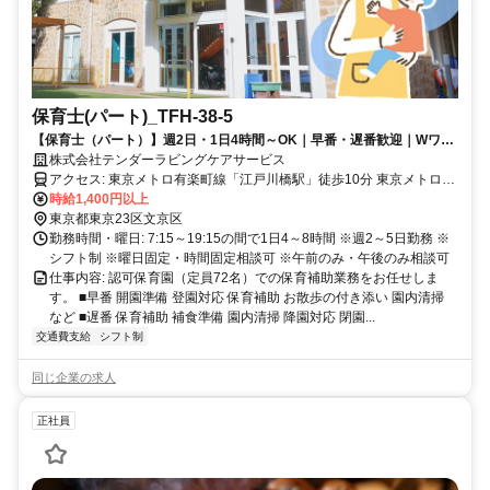
保育士(パート)_TFH-38-5
【保育士（パート）】週2日・1日4時間～OK｜早番・遅番歓迎｜Wワー
クOK｜扶養内勤務可｜未経験・ブランク歓迎
株式会社テンダーラビングケアサービス
アクセス: 東京メトロ有楽町線「江戸川橋駅」徒歩10分 東京メトロ有
楽町線「護国寺駅」徒歩13分 都電荒川線・東京メトロ東西線「早稲
時給1,400円以上
田駅」徒歩13分
東京都東京23区文京区
勤務時間・曜日: 7:15～19:15の間で1日4～8時間 ※週2～5日勤務 ※
シフト制 ※曜日固定・時間固定相談可 ※午前のみ・午後のみ相談可
仕事内容: 認可保育園（定員72名）での保育補助業務をお任せしま
す。 ■早番 開園準備 登園対応 保育補助 お散歩の付き添い 園内清掃
など ■遅番 保育補助 補食準備 園内清掃 降園対応 閉園...
交通費支給
シフト制
同じ企業の求人
正社員