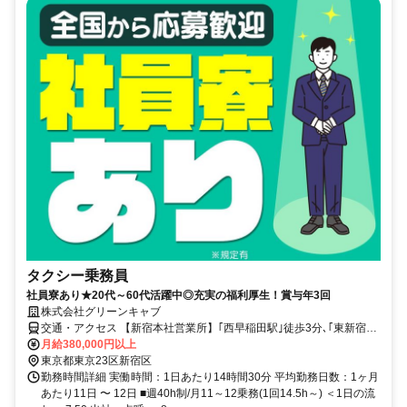
タクシー乗務員
社員寮あり★20代～60代活躍中◎充実の福利厚生！賞与年3回
株式会社グリーンキャブ
交通・アクセス 【新宿本社営業所】｢西早稲田駅｣徒歩3分､｢東新宿
駅｣徒歩5分
月給380,000円以上
東京都東京23区新宿区
勤務時間詳細 実働時間：1日あたり14時間30分 平均勤務日数：1ヶ月
あたり11日 〜 12日 ■週40h制/月11～12乗務(1回14.5h～) ＜1日の流