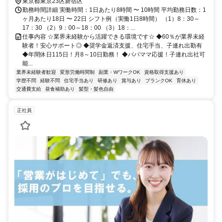
東京都東京23区新宿区
勤務時間詳細 実働時間：1日あたり8時間 〜 10時間 平均勤務日数：1
ヶ月あたり18日 〜 22日 シフト例（実働1日8時間） （1）8：30～
17：30 （2）9：00～18：00 （3）18：...
仕事内容 ☆業界未経験から活躍できる環境です☆ ◆60％が業界未経
験者！安心サポート◎ ◆奨学金返済支援、住宅手当、子連れ出勤有
◆年間休日115日！月8～10日勤務！ ◆パパママ応援！子連れ出社可
能...
業界未経験者歓迎
変形労働時間制
副業・WワークOK
資格取得支援あり
学歴不問
経験不問
住宅手当あり
研修あり
賞与あり
ブランクOK
育休あり
交通費支給
昼食補助あり
髪型・髪色自由
正社員