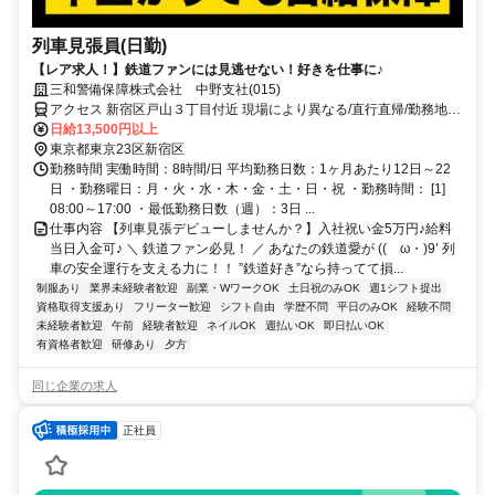
列車見張員(日勤)
【レア求人！】鉄道ファンには見逃せない！好きを仕事に♪
三和警備保障株式会社 中野支社(015)
アクセス 新宿区戸山３丁目付近 現場により異なる/直行直帰/勤務地相
談可 ■電話面接■来社不要■即日勤務
日給13,500円以上
東京都東京23区新宿区
勤務時間 実働時間：8時間/日 平均勤務日数：1ヶ月あたり12日～22
日 ・勤務曜日：月・火・水・木・金・土・日・祝 ・勤務時間： [1]
08:00～17:00 ・最低勤務日数（週）：3日 ...
仕事内容 【列車見張デビューしませんか？】入社祝い金5万円♪給料
当日入金可♪ ＼ 鉄道ファン必見！ ／ あなたの鉄道愛が ((ゝω・)9’ 列
車の安全運行を支える力に！！ ”鉄道好き”なら持ってて損...
制服あり
業界未経験者歓迎
副業・WワークOK
土日祝のみOK
週1シフト提出
資格取得支援あり
フリーター歓迎
シフト自由
学歴不問
平日のみOK
経験不問
未経験者歓迎
午前
経験者歓迎
ネイルOK
週払いOK
即日払いOK
有資格者歓迎
研修あり
夕方
同じ企業の求人
正社員