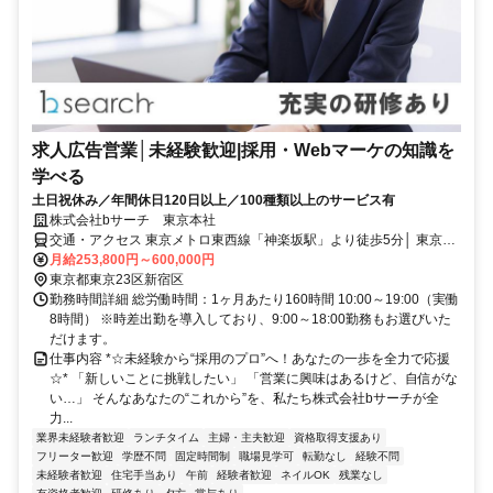
求人広告営業│未経験歓迎|採用・Webマーケの知識を
学べる
土日祝休み／年間休日120日以上／100種類以上のサービス有
株式会社bサーチ 東京本社
交通・アクセス 東京メトロ東西線「神楽坂駅」より徒歩5分│ 東京メ
トロ有楽町線「江戸川橋駅」より徒歩7分│都営大江戸線「牛込神楽
月給253,800円～600,000円
坂駅」より徒歩10分
東京都東京23区新宿区
勤務時間詳細 総労働時間：1ヶ月あたり160時間 10:00～19:00（実働
8時間） ※時差出勤を導入しており、9:00～18:00勤務もお選びいた
だけます。
仕事内容 *☆未経験から“採用のプロ”へ！あなたの一歩を全力で応援
☆* 「新しいことに挑戦したい」 「営業に興味はあるけど、自信がな
い…」 そんなあなたの“これから”を、私たち株式会社bサーチが全
力...
業界未経験者歓迎
ランチタイム
主婦・主夫歓迎
資格取得支援あり
フリーター歓迎
学歴不問
固定時間制
職場見学可
転勤なし
経験不問
未経験者歓迎
住宅手当あり
午前
経験者歓迎
ネイルOK
残業なし