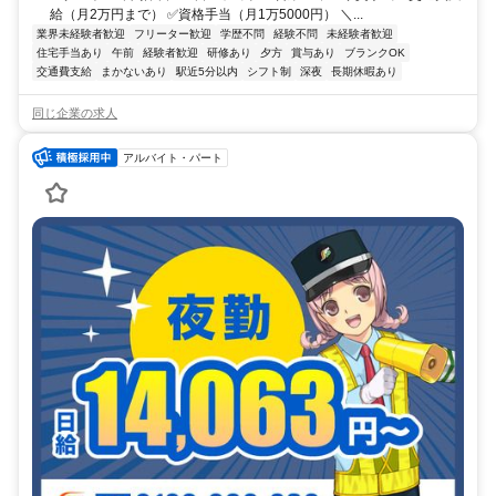
給（月2万円まで） ✅資格手当（月1万5000円） ＼...
業界未経験者歓迎
フリーター歓迎
学歴不問
経験不問
未経験者歓迎
住宅手当あり
午前
経験者歓迎
研修あり
夕方
賞与あり
ブランクOK
交通費支給
まかないあり
駅近5分以内
シフト制
深夜
長期休暇あり
同じ企業の求人
アルバイト・パート