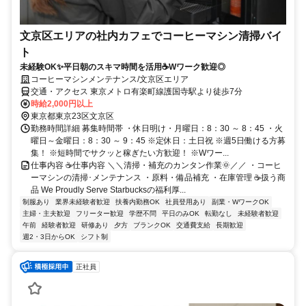
文京区エリアの社内カフェでコーヒーマシン清掃バイ
ト
未経験OK✨平日朝のスキマ時間を活用☕Wワーク歓迎◎
コーヒーマシンメンテナンス/文京区エリア
交通・アクセス 東京メトロ有楽町線護国寺駅より徒歩7分
時給2,000円以上
東京都東京23区文京区
勤務時間詳細 募集時間帯 ・休日明け・月曜日：8：30 ～ 8：45 ・火
曜日～金曜日：8：30 ～ 9：45 ※定休日：土日祝 ※週5日働ける方募
集！ ※短時間でサクッと稼ぎたい方歓迎！ ※Wワー...
仕事内容 ☕仕事内容 ＼＼清掃・補充のカンタン作業🌞／／ ・コーヒ
ーマシンの清掃･メンテナンス ・原料・備品補充 ・在庫管理 ☕扱う商
品 We Proudly Serve Starbucksの福利厚...
制服あり
業界未経験者歓迎
扶養内勤務OK
社員登用あり
副業・WワークOK
主婦・主夫歓迎
フリーター歓迎
学歴不問
平日のみOK
転勤なし
未経験者歓迎
午前
経験者歓迎
研修あり
夕方
ブランクOK
交通費支給
長期歓迎
週2・3日からOK
シフト制
正社員