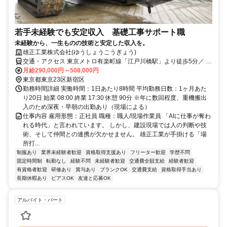
若手未経験でも安定収入 基礎工事サポート職
未経験から、一生ものの技術と安定した収入を。
雄正工業株式会社(ゆうしょうこうぎょう)
交通・アクセス 東京メトロ有楽町線「江戸川橋駅」より徒歩5分／ 東
京メトロ東西線「神楽坂駅」より徒歩10分
月給290,000円～508,000円
東京都東京23区新宿区
勤務時間詳細 実働時間：1日あたり8時間 平均勤務日数：1ヶ月あた
り20日 始業 08:00 終業 17:30 休憩 90分 ※年に数回程度、重機搬出
入のため深夜・早朝の出勤あり（現場による）
仕事内容 雇用形態：正社員 職種：職人/現場作業員 「AIに仕事が奪わ
れる時代」と言われています。 しかし、建設現場では人の判断や技
術、そして仲間との連携が欠かせません。 雄正工業が手掛ける「場
所打...
制服あり
業界未経験者歓迎
資格取得支援あり
フリーター歓迎
学歴不問
固定時間制
転勤なし
経験不問
未経験者歓迎
交通費全額支給
経験者歓迎
有資格者歓迎
研修あり
賞与あり
ブランクOK
交通費支給
資格取得手当あり
長期休暇あり
ピアスOK
友達と応募OK
アルバイト・パート