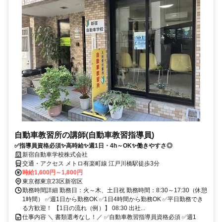
自動車教習所の講師(自動車教習指導員)
✅指導員資格必須✨高時給✨週1日・4h～OK✨働きやすさ◎
新宿自動車学校株式会社
交通・アクセス メトロ有楽町線 江戸川橋駅徒歩3分
時給1,600円～1,800円
東京都東京23区新宿区
勤務時間詳細 勤務日：火～木、土日祝 勤務時間：8:30～17:30（休憩
1時間） ✅週1日から勤務OK ✅1日4時間から勤務OK ✅平日勤務でき
る方歓迎！ 【1日の流れ（例）】 08:30 出社...
仕事内容 ＼ 書類選考なし！／ ✅自動車教習指導員資格必須 ✅週1