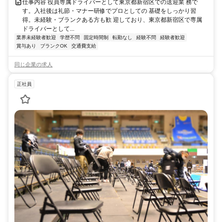
仕事内容 役員専属ドライバーとして東京都新宿区での送迎業 務で
す。入社後は礼節・マナー研修でプロとしての 基礎をしっかり習
得。未経験・ブランクある方も歓 迎しており、東京都新宿区で専属
ドライバーとして...
業界未経験者歓迎
学歴不問
固定時間制
転勤なし
経験不問
経験者歓迎
賞与あり
ブランクOK
交通費支給
同じ企業の求人
正社員