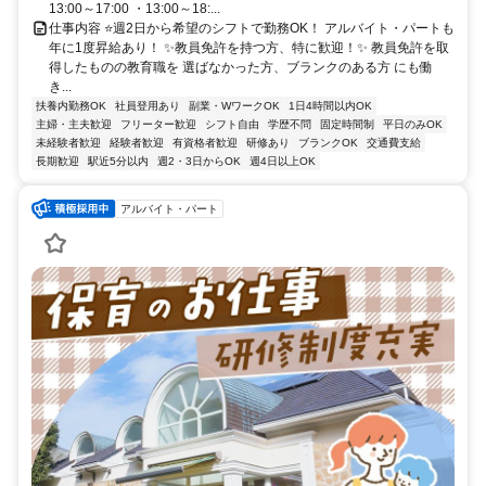
13:00～17:00 ・13:00～18:...
仕事内容 ⭐週2日から希望のシフトで勤務OK！ アルバイト・パートも
年に1度昇給あり！ ✨教員免許を持つ方、特に歓迎！✨ 教員免許を取
得したものの教育職を 選ばなかった方、ブランクのある方 にも働
き...
扶養内勤務OK
社員登用あり
副業・WワークOK
1日4時間以内OK
主婦・主夫歓迎
フリーター歓迎
シフト自由
学歴不問
固定時間制
平日のみOK
未経験者歓迎
経験者歓迎
有資格者歓迎
研修あり
ブランクOK
交通費支給
長期歓迎
駅近5分以内
週2・3日からOK
週4日以上OK
アルバイト・パート