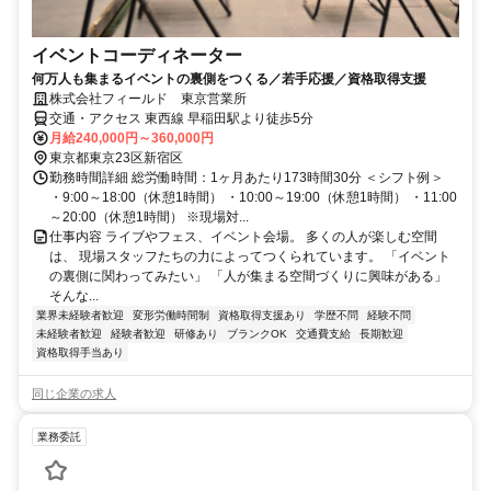
イベントコーディネーター
何万人も集まるイベントの裏側をつくる／若手応援／資格取得支援
株式会社フィールド 東京営業所
交通・アクセス 東西線 早稲田駅より徒歩5分
月給240,000円～360,000円
東京都東京23区新宿区
勤務時間詳細 総労働時間：1ヶ月あたり173時間30分 ＜シフト例＞
・9:00～18:00（休憩1時間） ・10:00～19:00（休憩1時間） ・11:00
～20:00（休憩1時間） ※現場対...
仕事内容 ライブやフェス、イベント会場。 多くの人が楽しむ空間
は、 現場スタッフたちの力によってつくられています。 「イベント
の裏側に関わってみたい」 「人が集まる空間づくりに興味がある」
そんな...
業界未経験者歓迎
変形労働時間制
資格取得支援あり
学歴不問
経験不問
未経験者歓迎
経験者歓迎
研修あり
ブランクOK
交通費支給
長期歓迎
資格取得手当あり
同じ企業の求人
業務委託