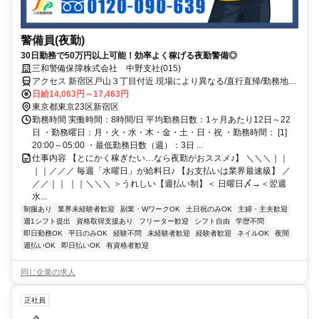
警備員(夜勤)
30日勤務で50万円以上可能！効率よく稼げる夜勤警備◎
三和警備保障株式会社 中野支社(015)
アクセス 新宿区戸山３丁目付近 現場により異なる/直行直帰/勤務地相
談可 ■電話面接■来社不要■即日勤務
日給14,063円～17,463円
東京都東京23区新宿区
勤務時間 実働時間：8時間/日 平均勤務日数：1ヶ月あたり12日～22
日 ・勤務曜日：月・火・水・木・金・土・日・祝 ・勤務時間： [1]
20:00～05:00 ・最低勤務日数（週）：3日 ...
仕事内容 【とにかく稼ぎたい…なら夜勤がおススメ♪】 ＼＼＼｜｜
｜｜／／／ 毎週「水曜日」が給料日♪ 【お支払いは業界最速級】 ／
／／｜｜ ｜｜＼＼＼ ＞うれしい【週払い制】＜ 日曜日〆→＜翌週
水...
制服あり
業界未経験者歓迎
副業・WワークOK
土日祝のみOK
主婦・主夫歓迎
週1シフト提出
資格取得支援あり
フリーター歓迎
シフト自由
学歴不問
即日勤務OK
平日のみOK
経験不問
未経験者歓迎
経験者歓迎
ネイルOK
夜間
週払いOK
即日払いOK
有資格者歓迎
同じ企業の求人
正社員