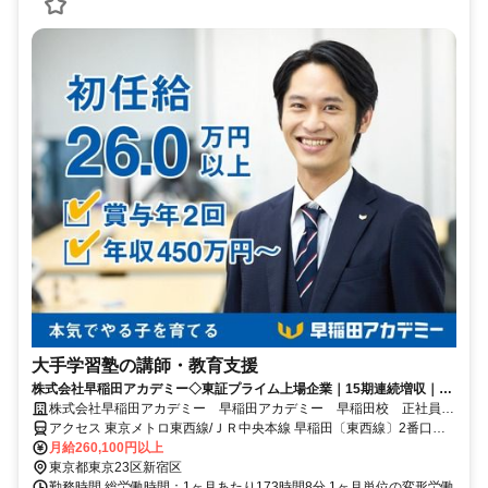
大手学習塾の講師・教育支援
株式会社早稲田アカデミー◇東証プライム上場企業｜15期連続増収｜本
気でやる子を育てる
株式会社早稲田アカデミー 早稲田アカデミー 早稲田校 正社員
(講師職)
アクセス 東京メトロ東西線/ＪＲ中央本線 早稲田〔東西線〕2番口徒
歩約1分、都電荒川線 早稲田〔都電荒川線〕徒歩約11分、都営大江戸
月給260,100円以上
線 若松河田若松口徒歩約12分
東京都東京23区新宿区
勤務時間 総労働時間：1ヶ月あたり173時間8分 1ヶ月単位の変形労働