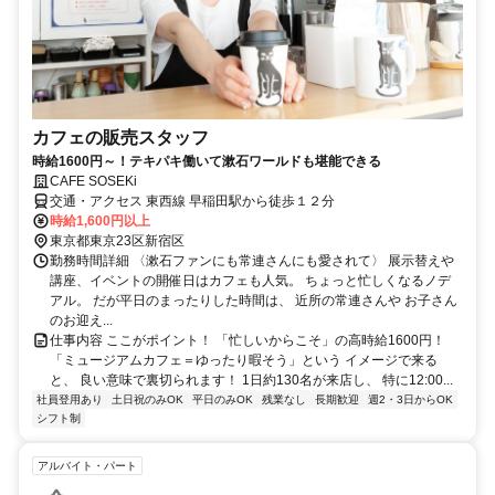
カフェの販売スタッフ
時給1600円～！テキパキ働いて漱石ワールドも堪能できる
CAFE SOSEKi
交通・アクセス 東西線 早稲田駅から徒歩１２分
時給1,600円以上
東京都東京23区新宿区
勤務時間詳細 〈漱石ファンにも常連さんにも愛されて〉 展示替えや
講座、イベントの開催日はカフェも人気。 ちょっと忙しくなるノデ
アル。 だが平日のまったりした時間は、 近所の常連さんや お子さん
のお迎え...
仕事内容 ここがポイント！ 「忙しいからこそ」の高時給1600円！
「ミュージアムカフェ＝ゆったり暇そう」という イメージで来る
と、 良い意味で裏切られます！ 1日約130名が来店し、 特に12:00...
社員登用あり
土日祝のみOK
平日のみOK
残業なし
長期歓迎
週2・3日からOK
シフト制
アルバイト・パート