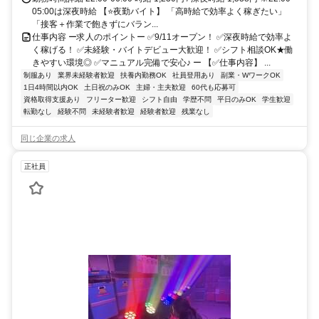
05:00は深夜時給 【⭐夜勤バイト】 「高時給で効率よく稼ぎたい」
「接客＋作業で飽きずにバラン...
仕事内容 ー求人のポイントー ✅9/11オープン！ ✅深夜時給で効率よ
く稼げる！ ✅未経験・バイトデビュー大歓迎！ ✅シフト相談OK★働
きやすい環境◎ ✅マニュアル完備で安心♪ ー 【✅仕事内容】 ...
制服あり
業界未経験者歓迎
扶養内勤務OK
社員登用あり
副業・WワークOK
1日4時間以内OK
土日祝のみOK
主婦・主夫歓迎
60代も応募可
資格取得支援あり
フリーター歓迎
シフト自由
学歴不問
平日のみOK
学生歓迎
転勤なし
経験不問
未経験者歓迎
経験者歓迎
残業なし
同じ企業の求人
正社員