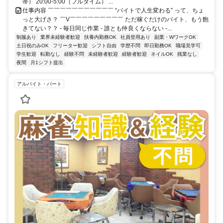
帯） 20:00-5:00（フルタイム） ...
仕事内容 ￣￣￣￣￣￣￣￣￣￣￣ “バイトで人生変わる” って、ちょ
っと大げさ？ ￣V￣￣￣￣￣￣￣￣￣ ただ稼ぐだけのバイト、もう飽
きてない？？ - 毎日同じ作業 - 誰とも仲良くならない -...
制服あり
業界未経験者歓迎
扶養内勤務OK
社員登用あり
副業・WワークOK
土日祝のみOK
フリーター歓迎
シフト自由
学歴不問
即日勤務OK
職場見学可
学生歓迎
転勤なし
経験不問
未経験者歓迎
経験者歓迎
ネイルOK
残業なし
夜間
月1シフト提出
アルバイト・パート