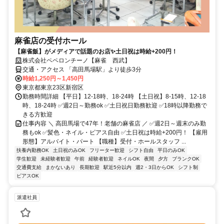
麻雀店の受付ホール
【麻雀飯】がメディアで話題のお店✨土日祝は時給+200円！
株式会社ペペロンチーノ【麻雀 西武】
交通・アクセス 「高田馬場駅」より徒歩3分
時給1,250円～1,450円
東京都東京23区新宿区
勤務時間詳細 【平日】12-18時、18-24時 【土日祝】8-15時、12-18
時、18-24時 ✅週2日～勤務ok ✅土日祝日勤務歓迎 ✅18時以降勤務で
きる方歓迎
仕事内容 ＼ 高田馬場で47年！老舗の麻雀店 ／ ✅週2日～週末のみ勤
務もok ✅髪色・ネイル・ピアス自由 ✅土日祝は時給+200円！ 【雇用
形態】アルバイト・パート 【職種】受付・ホールスタッフ ...
扶養内勤務OK
土日祝のみOK
フリーター歓迎
シフト自由
平日のみOK
学生歓迎
未経験者歓迎
午前
経験者歓迎
ネイルOK
夜間
夕方
ブランクOK
交通費支給
まかないあり
長期歓迎
駅近5分以内
週2・3日からOK
シフト制
ピアスOK
派遣社員