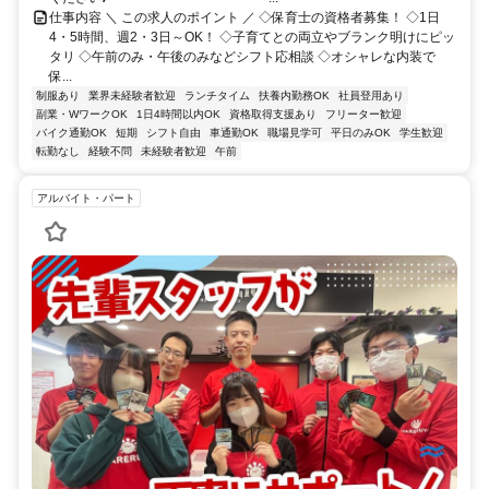
仕事内容 ＼ この求人のポイント ／ ◇保育士の資格者募集！ ◇1日
4・5時間、週2・3日～OK！ ◇子育てとの両立やブランク明けにピッ
タリ ◇午前のみ・午後のみなどシフト応相談 ◇オシャレな内装で
保...
制服あり
業界未経験者歓迎
ランチタイム
扶養内勤務OK
社員登用あり
副業・WワークOK
1日4時間以内OK
資格取得支援あり
フリーター歓迎
バイク通勤OK
短期
シフト自由
車通勤OK
職場見学可
平日のみOK
学生歓迎
転勤なし
経験不問
未経験者歓迎
午前
アルバイト・パート