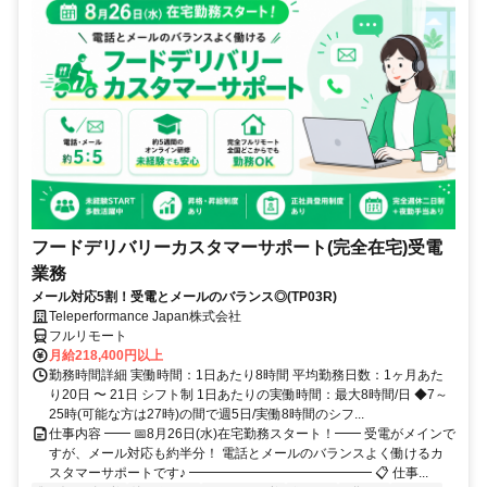
フードデリバリーカスタマーサポート(完全在宅)受電
業務
メール対応5割！受電とメールのバランス◎(TP03R)
Teleperformance Japan株式会社
フルリモート
月給218,400円以上
勤務時間詳細 実働時間：1日あたり8時間 平均勤務日数：1ヶ月あた
り20日 〜 21日 シフト制 1日あたりの実働時間：最大8時間/日 ◆7～
25時(可能な方は27時)の間で週5日/実働8時間のシフ...
仕事内容 ━━ 📅8月26日(水)在宅勤務スタート！━━ 受電がメインで
すが、メール対応も約半分！ 電話とメールのバランスよく働けるカ
スタマーサポートです♪ ━━━━━━━━━━━━━━ 📋 仕事...