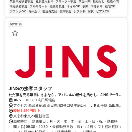
業界未経験者歓迎
社員登用あり
フリーター歓迎
学歴不問
転勤なし
経験不問
未経験者歓迎
フルリモート
経験者歓迎
ネイルOK
夜間
研修あり
在宅OK
ブランクOK
育休あり
交通費支給
長期歓迎
シフト制
深夜
ピアスOK
契約社員
JINSの接客スタッフ
ただ服を売る毎日にさよなら。アパレルの感性を活かし、JINSで一生モ
ノの「専門技術職」へ。
JINS BIGBOX高田馬場店
アクセス 西武新宿線 高田馬場3番口徒歩約1分、ＪＲ山手線 高田馬場
3番口徒歩約1分、東京メトロ東西線 高田馬場3番口徒歩約1分 「高田
時給1,450円以上
馬場駅」直結
東京都東京23区新宿区
勤務時間 ・勤務曜日：月・火・水・木・金・土・日・祝 ・勤務時
間： [1] 09:30～20:30 ・最低勤務日数（週）：5日 シフト提出期限：