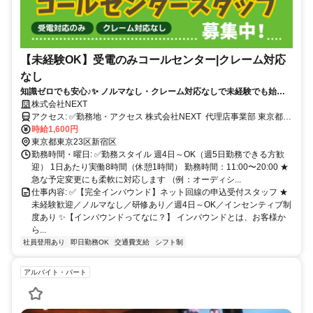
【未経験OK】受電のみコールセンター|クレーム対応
なし
知識ゼロでも安心♪✨ ノルマなし・クレーム対応なしで未経験でも始め
やすい◎ 「ガツガツ仕事は苦手…」という方にぴったりの【受電のみ】
株式会社NEXT
のお仕事です！
アクセス: ✅勤務地・アクセス 株式会社NEXT 代理店事業部 東京都新
宿区高田馬場4丁目40-11 高田馬場看山ビル9階 【アクセス】 ・JR線
時給1,600円
「高田馬場」駅 徒歩13分 ・東京メトロ東西線「落合」駅 徒歩9分 ・
東京都東京23区新宿区
西武新宿線「下落合」駅 徒歩9分 駅から徒歩圏内で通勤しやすい立地
勤務時間・曜日: ✅勤務スタイル 週4日～OK（週5日勤務できる方歓
です♪ 周辺にはカフェやコンビニもあって便利！
迎） 1日あたり実働8時間（休憩1時間） 勤務時間：11:00〜20:00 ★
急な予定変更にも柔軟に対応します （例：オーディシ...
仕事内容: ✅【完全インバウンド】ネット回線の申込受付スタッフ ★
未経験歓迎／ノルマなし／研修あり／週4日～OK／インセンティブ制
度あり ✨【インバウンドってなに？】 インバウンドとは、お客様か
ら...
社員登用あり
即日勤務OK
交通費支給
シフト制
アルバイト・パート