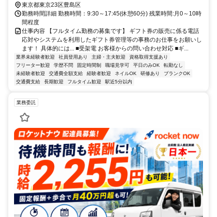
東京都東京23区豊島区
勤務時間詳細 勤務時間：9:30～17:45(休憩60分) 残業時間:月0～10時
間程度
仕事内容 【フルタイム勤務の募集です】 ギフト券の販売に係る電話
応対やシステムを利用したギフト券管理等の事務のお仕事をお願いし
ます！ 具体的には... ■受架電 お客様からの問い合わせ対応 ■ギ...
業界未経験者歓迎
社員登用あり
主婦・主夫歓迎
資格取得支援あり
フリーター歓迎
学歴不問
固定時間制
職場見学可
平日のみOK
転勤なし
未経験者歓迎
交通費全額支給
経験者歓迎
ネイルOK
研修あり
ブランクOK
交通費支給
長期歓迎
フルタイム歓迎
駅近5分以内
業務委託