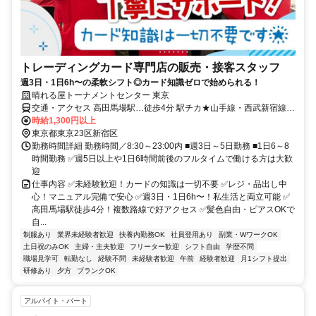
トレーディングカード専門店の販売・接客スタッフ
週3日・1日6h〜の柔軟シフト◎カード知識ゼロで始められる！
晴れる屋トーナメントセンター 東京
交通・アクセス 高田馬場駅…徒歩4分 駅チカ★山手線・西武新宿線・
東西線の複数路線で好アクセス★ 池袋駅・新宿駅・渋谷駅も近い♪
時給1,300円以上
東京都東京23区新宿区
勤務時間詳細 勤務時間／8:30～23:00内 ■週3日～5日勤務 ■1日6～8
時間勤務 ✅週5日以上や1日6時間前後のフルタイムで働ける方は大歓
迎
仕事内容 ✅未経験歓迎！カードの知識は一切不要 ✅レジ・品出し中
心！マニュアル完備で安心 ✅週3日・1日6h〜！私生活と両立可能 ✅
高田馬場駅徒歩4分！複数路線で好アクセス ✅髪色自由・ピアスOKで
自...
制服あり
業界未経験者歓迎
扶養内勤務OK
社員登用あり
副業・WワークOK
土日祝のみOK
主婦・主夫歓迎
フリーター歓迎
シフト自由
学歴不問
職場見学可
転勤なし
経験不問
未経験者歓迎
午前
経験者歓迎
月1シフト提出
研修あり
夕方
ブランクOK
アルバイト・パート