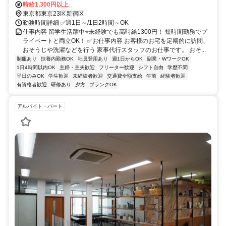
時給1,300円以上
東京都東京23区新宿区
勤務時間詳細 ✅週1日～/1日2時間～OK
仕事内容 留学生活躍中⭐未経験でも高時給1300円！ 短時間勤務でプ
ライベートと両立OK！ ✅お仕事内容 お客様のお宅を定期的に訪問、
おそうじや洗濯などを行う 家事代行スタッフのお仕事です。 おそ...
制服あり
扶養内勤務OK
社員登用あり
週1日からOK
副業・WワークOK
1日4時間以内OK
主婦・主夫歓迎
フリーター歓迎
シフト自由
学歴不問
平日のみOK
学生歓迎
未経験者歓迎
交通費全額支給
午前
経験者歓迎
有資格者歓迎
研修あり
夕方
ブランクOK
アルバイト・パート