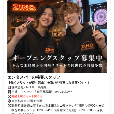
エンタメバーの接客スタッフ
【働くメリットが盛り沢山】★遊びが仕事になる夜バイト！
株式会社ZINO 高田馬場店
交通・アクセス 「高田馬場駅」から徒歩2分
時給1,650円～1,950円
東京都東京23区新宿区
勤務時間詳細 □ 基本的に週2日以上 □ 働きたい時間帯も相談OK ★柔
軟な勤務シフト例 19:00-24:00（終電前に退勤） 22:00-3:00（深夜