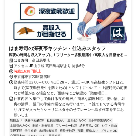
はま寿司の深夜帯キッチン・仕込みスタッフ
深夜の時間を収入アップに！フリーター多数活躍中♪高収入を目指せる環
境です！
はま寿司 高田馬場店
アクセス JR山手線 高田馬場駅より 徒歩6分
時給1,638円以上
東京都東京23区新宿区
勤務時間 22:00～0:00 ※1日2h～、週1日～OK ※高校生シフトは21
時まで(深夜勤務発生を防ぐため) ＊シフトについて ・上記時間の前後
など希望がある場合など、面接時にご希望の「勤務曜日...
仕事内容 ＼集中して働ける夜の厨房／ 簡単な調理対応、洗い物、厨
房の清掃、 翌日の準備作業なども行います。 ＊誰でもできる寿司作
り 注文が入ったらシャリにネタをのせてレーンへ流す作業を主にお
願いしま...
制服あり
扶養内勤務OK
社員登用あり
週1日からOK
1日4時間以内OK
土日祝のみOK
主婦・主夫歓迎
フリーター歓迎
給料前払いOK
シフト自由
学歴不問
学生歓迎
未経験者歓迎
経験者歓迎
夜間
研修あり
ブランクOK
交通費支給
まかないあり
長期歓迎