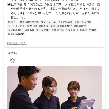
シフト開始の10日前 シフト確定時期：シフト開始の...
仕事内容 モノを売るだけの販売は卒業。 お客様に向き合うほど、自
分の専門性が磨かれる接客。 接客の仕事は大好き。 だけど、目まぐ
るしく変わる流行を追いかけて、 ただ服を右から左へ流すだけの毎
日に、 ち...
制服あり
業界未経験者歓迎
ランチタイム
社員登用あり
主婦・主夫歓迎
フリーター歓迎
学歴不問
経験不問
英語
未経験者歓迎
経験者歓迎
有資格者歓迎
研修あり
ブランクOK
交通費支給
シフト制
社割あり
中国語
友達と応募OK
同じ企業の求人
業務委託