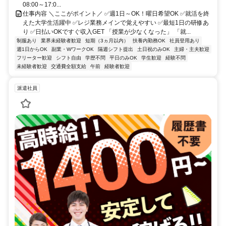
08:00～17:0...
仕事内容 ＼ここがポイント／ ✅週1日～OK！曜日希望OK ✅就活を終
えた大学生活躍中 ✅レジ業務メインで覚えやすい ✅最短1日の研修あ
り ✅日払いOKですぐ収入GET 「授業が少なくなった」 「就...
制服あり
業界未経験者歓迎
短期（3ヵ月以内）
扶養内勤務OK
社員登用あり
週1日からOK
副業・WワークOK
隔週シフト提出
土日祝のみOK
主婦・主夫歓迎
フリーター歓迎
シフト自由
学歴不問
平日のみOK
学生歓迎
経験不問
未経験者歓迎
交通費全額支給
午前
経験者歓迎
派遣社員