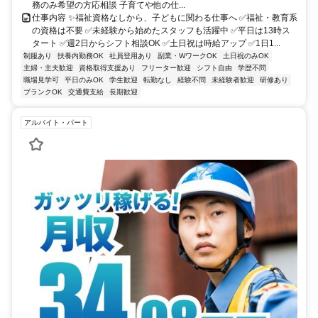
務のみ希望の方応相談 子育てや他の仕...
仕事内容 ✨福祉資格なしから、子どもに関わる仕事へ ✅福祉・教育系
の資格は不要 ✅未経験から始めたスタッフも活躍中 ✅平日は13時ス
タート ✅週2日からシフト相談OK ✅土日祝は時給アップ ✅1日1...
制服あり
扶養内勤務OK
社員登用あり
副業・WワークOK
土日祝のみOK
主婦・主夫歓迎
資格取得支援あり
フリーター歓迎
シフト自由
学歴不問
職場見学可
平日のみOK
学生歓迎
転勤なし
経験不問
未経験者歓迎
研修あり
ブランクOK
交通費支給
長期歓迎
アルバイト・パート