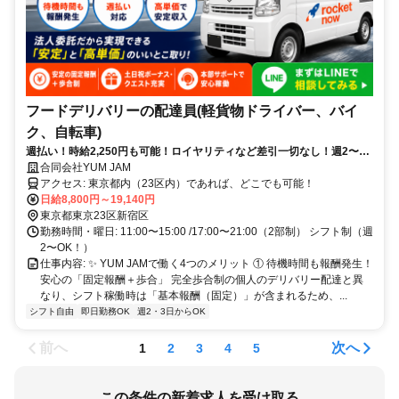
フードデリバリーの配達員(軽貨物ドライバー、バイ
ク、自転車)
週払い！時給2,250円も可能！ロイヤリティなど差引一切なし！週2〜
OK！
合同会社YUM JAM
アクセス: 東京都内（23区内）であれば、どこでも可能！
日給8,800円～19,140円
東京都東京23区新宿区
勤務時間・曜日: 11:00〜15:00 /17:00〜21:00（2部制） シフト制（週
2〜OK！）
仕事内容: ✨ YUM JAMで働く4つのメリット ① 待機時間も報酬発生！
安心の「固定報酬＋歩合」 完全歩合制の個人のデリバリー配達と異
なり、シフト稼働時は「基本報酬（固定）」が含まれるため、...
シフト自由
即日勤務OK
週2・3日からOK
前へ
次へ
1
2
3
4
5
この条件の新着求人を受け取る