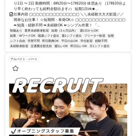
り1日 〜 2日 勤務時間：8時20分〜17時20分 休憩あり （17時20分よ
り早く終わっても給料全額出ます♪） 短期1日ok★...
仕事内容 ▢▢▢▢▢▢▢▢▢▢▢▢▢▢▢ ＼＼未経験大大大歓迎／／
簡単なお仕事！ ☆短期間・単発OK☆ ▢▢▢▢▢▢▢▢▢▢▢▢▢▢▢
⏩知識・経験不問 ⏩未経験OK ⏩シンプル作業！ 「...
制服あり
業界未経験者歓迎
短期（3ヵ月以内）
週1日からOK
副業・WワークOK
隔週シフト提出
週1シフト提出
フリーター歓迎
短期
シフト自由
学歴不問
即日勤務OK
平日のみOK
学生歓迎
経験不問
未経験者歓迎
交通費全額支給
週払いOK
即日払いOK
月1シフト提出
アルバイト・パート