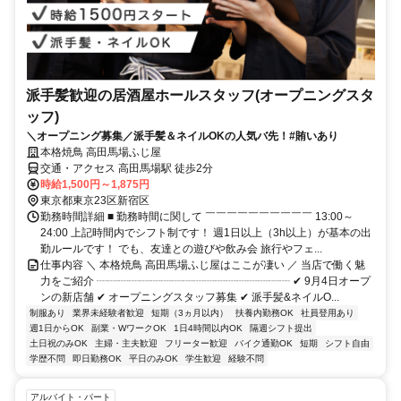
派手髪歓迎の居酒屋ホールスタッフ(オープニングスタ
ッフ)
＼オープニング募集／派手髪＆ネイルOKの人気バ先！#賄いあり
本格焼鳥 高田馬場ふじ屋
交通・アクセス 高田馬場駅 徒歩2分
時給1,500円～1,875円
東京都東京23区新宿区
勤務時間詳細 ■ 勤務時間に関して ￣￣￣￣￣￣￣￣￣￣ 13:00～
24:00 上記時間内でシフト制です！ 週1日以上（3h以上）が基本の出
勤ルールです！ でも、友達との遊びや飲み会 旅行やフェ...
仕事内容 ＼ 本格焼鳥 高田馬場ふじ屋はここが凄い ／ 当店で働く魅
力をご紹介 ┈┈┈┈┈┈┈┈┈┈┈┈┈┈┈┈┈┈ ✔ 9月4日オープ
ンの新店舗 ✔ オープニングスタッフ募集 ✔ 派手髪&ネイルO...
制服あり
業界未経験者歓迎
短期（3ヵ月以内）
扶養内勤務OK
社員登用あり
週1日からOK
副業・WワークOK
1日4時間以内OK
隔週シフト提出
土日祝のみOK
主婦・主夫歓迎
フリーター歓迎
バイク通勤OK
短期
シフト自由
学歴不問
即日勤務OK
平日のみOK
学生歓迎
経験不問
アルバイト・パート