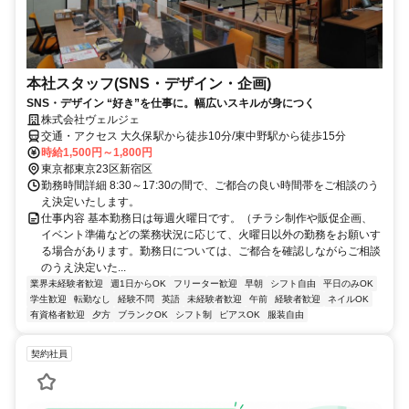
本社スタッフ(SNS・デザイン・企画)
SNS・デザイン “好き”を仕事に。幅広いスキルが身につく
株式会社ヴェルジェ
交通・アクセス 大久保駅から徒歩10分/東中野駅から徒歩15分
時給1,500円～1,800円
東京都東京23区新宿区
勤務時間詳細 8:30～17:30の間で、ご都合の良い時間帯をご相談のう
え決定いたします。
仕事内容 基本勤務日は毎週火曜日です。（チラシ制作や販促企画、
イベント準備などの業務状況に応じて、火曜日以外の勤務をお願いす
る場合があります。勤務日については、ご都合を確認しながらご相談
のうえ決定いた...
業界未経験者歓迎
週1日からOK
フリーター歓迎
早朝
シフト自由
平日のみOK
学生歓迎
転勤なし
経験不問
英語
未経験者歓迎
午前
経験者歓迎
ネイルOK
有資格者歓迎
夕方
ブランクOK
シフト制
ピアスOK
服装自由
契約社員