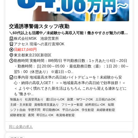
交通誘導警備スタッフ/夜勤
＼60代以上も活躍中／未経験から高収入可能！働きやすさが魅力の環境
で警備員デビューをしませんか！【月収34万円以上可能！日払いも
株式会社MSK 池袋営業所
OK！】勤務3日前迄シフト申請が可能です！週1日～・短期もOK！あな
アクセス 現場への直行直帰OK
たのライフスタイルに合わせてお仕事しませんか！未経験者大歓迎！年
日給17,040円
代幅広く活躍しています。
東京都東京23区新宿区
勤務時間 実働時間：8時間/日 平均勤務日数：1ヶ月あたり4日～20日
・勤務時間： [1] 20:00～05:00 ・最低勤務日数（週）：1日 20：00～
翌5：00（休憩あり） ※週1日～O...
仕事内容 地域最高水準の高日給バイトデビューを！未経験から安
心・納得の高収入GET！ ＞＞地域最高水準の高日給で効率抜群！＜
＜ ようやく慣れてきた新生活はもちろん これから迎える連休などに
も ”働きや...
制服あり
社員登用あり
週1日からOK
副業・WワークOK
土日祝のみOK
主婦・主夫歓迎
資格取得支援あり
フリーター歓迎
給料前払いOK
短期
シフト自由
学歴不問
即日勤務OK
平日のみOK
学生歓迎
未経験者歓迎
経験者歓迎
夜間
即日払いOK
有資格者歓迎
同じ企業の求人