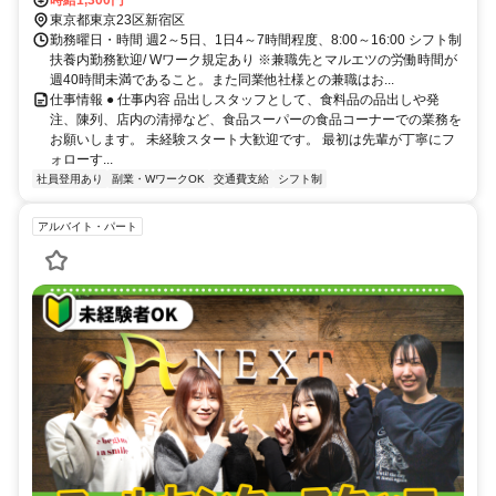
時給1,300円
東京都東京23区新宿区
勤務曜日・時間 週2～5日、1日4～7時間程度、8:00～16:00 シフト制
扶養内勤務歓迎/ Wワーク規定あり ※兼職先とマルエツの労働時間が
週40時間未満であること。また同業他社様との兼職はお...
仕事情報 ● 仕事内容 品出しスタッフとして、食料品の品出しや発
注、陳列、店内の清掃など、食品スーパーの食品コーナーでの業務を
お願いします。 未経験スタート大歓迎です。 最初は先輩が丁寧にフ
ォローす...
社員登用あり
副業・WワークOK
交通費支給
シフト制
アルバイト・パート