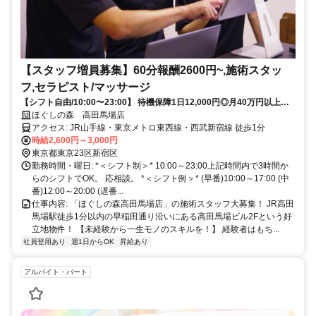
【スタッフ増員募集】60分報酬2600円~,施術スタッ
フ,セラピスト/マッサージ
【シフト自由/10:00〜23:00】 待機保障1日12,000円◎月40万円以上も
可！系列店舗がすでに3店舗あり、集客に自信があります！
ほぐしの森 高田馬場店
アクセス: JR山手線・東京メトロ東西線・西武新宿線 徒歩1分
時給2,600円～3,000円
東京都東京23区新宿区
勤務時間・曜日: *＜シフト制＞* 10:00～23:00上記時間内で3時間か
らのシフトでOK。 応相談。 *＜シフト例＞* (早番)10:00～17:00 (中
番)12:00～20:00 (遅番...
仕事内容: 「ほぐしの森高田馬場店」の施術スタッフ大募集！ JR高田
馬場駅徒歩1分以内の早稲田通り沿いにある高田馬場ビル2Fという好
立地物件！ 【未経験から一生モノのスキルを！】 経験者はもち...
社員登用あり
週1日からOK
昇給あり
アルバイト・パート