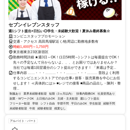
セブンイレブンスタッフ
週1シフト提出×日払い◎学生・未経験大歓迎！夏休み最終募集☆
コンビニスタッフプロモーション
交通・アクセス 高田馬場駅近く/他周辺に勤務地多数有
時給1,400円～1,750円
東京都東京23区新宿区
勤務時間詳細 ★週3日～OK！(1日5時間～) シフトは毎週提出でOK！
先々の予定なんて分からないよ、、、とお困りではありませんか？
当社では毎週1回翌週分のシフト提出ができます！ 「来週は予定...
仕事内容 ……・・・………・・・………・・・……… 普段よく利用
するコンビニエンスストアでのお仕事♪ 接客・販売業務を中心にお任
せします！ ≪具体的には≫ ■レジでの接客 ■商品の品出し・陳列・整
理...
制服あり
業界未経験者歓迎
短期（3ヵ月以内）
扶養内勤務OK
社員登用あり
副業・WワークOK
土日祝のみOK
主婦・主夫歓迎
週1シフト提出
フリーター歓迎
早朝
シフト自由
学歴不問
平日のみOK
学生歓迎
経験不問
未経験者歓迎
午前
経験者歓迎
残業なし
アルバイト・パート