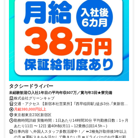
タクシードライバー
未経験歓迎◎入社1年目の平均年収607万／賞与年3回★寮完備
株式会社グリーンキャブ
交通・アクセス 【新宿本社営業所】｢西早稲田駅｣徒歩3分､｢東新宿
駅｣徒歩5分
月給380,000円以上
東京都東京23区新宿区
勤務時間詳細 実働時間：1日あたり14時間30分 平均勤務日数：1ヶ月
あたり11日 〜 12日 週40h制/月11～12乗務(1回14.5h～)
仕事内容 ＼外国人スタッフ多数活躍中！／ ⏩2種免許取得後3年以上
の方 ⏩運転スキルを活かして働きたい方 ⏩ドライバーのお仕事が初