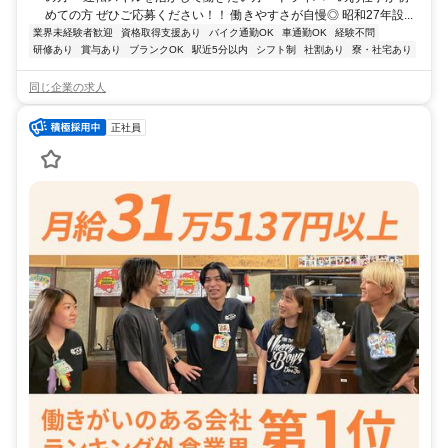
めての方 ぜひご応募ください！！ 働きやすさが自慢◎ 昭和27年設...
業界未経験者歓迎
資格取得支援あり
バイク通勤OK
車通勤OK
経験不問
研修あり
賞与あり
ブランクOK
駅近5分以内
シフト制
社割あり
寮・社宅あり
同じ企業の求人
正社員