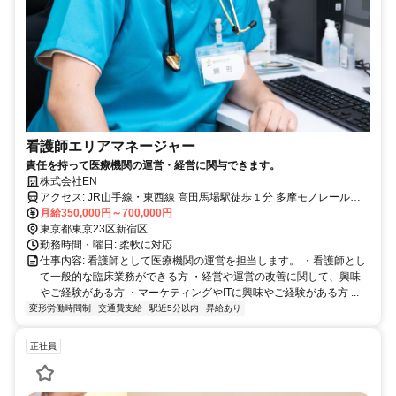
看護師エリアマネージャー
責任を持って医療機関の運営・経営に関与できます。
株式会社EN
アクセス: JR山手線・東西線 高田馬場駅徒歩１分 多摩モノレール
線・西武拝島線 玉川上水駅 徒歩1分 日野市旭が丘 車通勤可 JR巣鴨
月給350,000円～700,000円
駅 徒歩1分・神保町駅徒歩1分・大島駅徒歩1分 大船駅徒歩8分/車通勤
東京都東京23区新宿区
勤務時間・曜日: 柔軟に対応
可 梅郷駅徒歩3分/車通勤可 など
仕事内容: 看護師として医療機関の運営を担当します。 ・看護師とし
て一般的な臨床業務ができる方 ・経営や運営の改善に関して、興味
やご経験がある方 ・マーケティングやITに興味やご経験がある方 ...
変形労働時間制
交通費支給
駅近5分以内
昇給あり
正社員