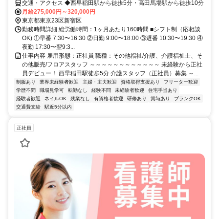
交通・アクセス ◆西早稲田駅から徒歩5分・高田馬場駅から徒歩10分
月給275,000円～320,000円
東京都東京23区新宿区
勤務時間詳細 総労働時間：1ヶ月あたり160時間 ■シフト制（応相談
OK) ①早番 7:30〜16:30 ②日勤 9:00〜18:00 ③遅番 10:30〜19:30 ④
夜勤 17:30〜翌9:3...
仕事内容 雇用形態：正社員 職種：その他福祉/介護、介護福祉士、そ
の他販売/フロアスタッフ ～～～～～～～～～～～～ 未経験から正社
員デビュー！ 西早稲田駅徒歩5分 介護スタッフ（正社員）募集 ～...
制服あり
業界未経験者歓迎
主婦・主夫歓迎
資格取得支援あり
フリーター歓迎
学歴不問
職場見学可
転勤なし
経験不問
未経験者歓迎
住宅手当あり
経験者歓迎
ネイルOK
残業なし
有資格者歓迎
研修あり
賞与あり
ブランクOK
交通費支給
駅近5分以内
正社員