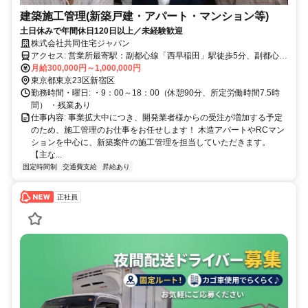
建築施工管理(新築戸建・アパート・マンション等)
土日休みで年間休日120日以上／未経験歓迎
株式会社共同住宅ジャパン
アクセス: 営業所最寄駅：副都心線「西早稲田」駅徒歩5分、副都心
線・都営大江戸線「東新宿駅」徒歩7分、JR「新大久保」駅徒歩12分
月給300,000円～1,000,000円
東京都東京23区新宿区
勤務時間・曜日: ・9：00～18：00（休憩90分、所定労働時間7.5時
間） ・残業あり
仕事内容: 事業拡大中につき、開発業者様からの受注が増加する予定
のため、施工管理のお仕事をお任せします！ 木造アパートやRCマン
ションを中心に、新築案件の施工管理を担当していただきます。
【主な...
固定時間制
交通費支給
昇給あり
正社員