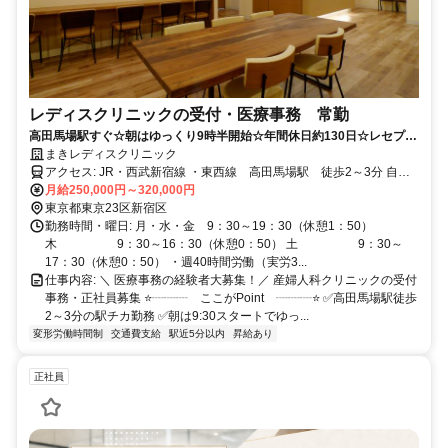
レディスクリニックの受付・医療事務 常勤
高田馬場駅すぐ☆朝はゆっくり9時半開始☆年間休日約130日☆レセプト
経験者募集！
まきレディスクリニック
アクセス: JR・西武新宿線 ・東西線 高田馬場駅 徒歩2～3分 自転
車通勤OK 駐輪場あり
月給250,000円～320,000円
東京都東京23区新宿区
勤務時間・曜日: 月・水・金 9：30～19：30（休憩1：50）
木 9：30～16：30（休憩0：50） 土 9：30～
17：30（休憩0：50） ・週40時間労働（実労3...
仕事内容: ＼ 医療事務の経験者大募集！／ 産婦人科クリニックの受付
事務・正社員募集 ⭐┈┈┈ ここがPoint ┈┈┈⭐ ✅高田馬場駅徒歩
2～3分の駅チカ勤務 ✅朝は9:30スタートでゆっ...
変形労働時間制
交通費支給
駅近5分以内
昇給あり
正社員