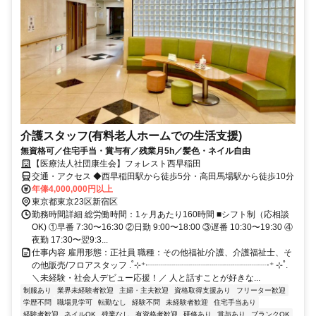
介護スタッフ(有料老人ホームでの生活支援)
無資格可／住宅手当・賞与有／残業月5h／髪色・ネイル自由
【医療法人社団康生会】フォレスト西早稲田
交通・アクセス ◆西早稲田駅から徒歩5分・高田馬場駅から徒歩10分
年俸4,000,000円以上
東京都東京23区新宿区
勤務時間詳細 総労働時間：1ヶ月あたり160時間 ■シフト制（応相談
OK) ①早番 7:30〜16:30 ②日勤 9:00〜18:00 ③遅番 10:30〜19:30 ④
夜勤 17:30〜翌9:3...
仕事内容 雇用形態：正社員 職種：その他福祉/介護、介護福祉士、そ
の他販売/フロアスタッフ .˚⊹⁺‧┈┈┈┈┈┈┈┈┈┈┈┈┈┈‧⁺ ⊹˚.
＼未経験・社会人デビュー応援！／ 人と話すことが好きな...
制服あり
業界未経験者歓迎
主婦・主夫歓迎
資格取得支援あり
フリーター歓迎
学歴不問
職場見学可
転勤なし
経験不問
未経験者歓迎
住宅手当あり
経験者歓迎
ネイルOK
残業なし
有資格者歓迎
研修あり
賞与あり
ブランクOK