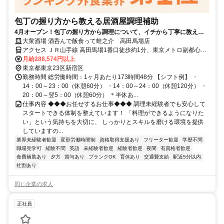
包丁の握り方から教える居酒屋調理補助
4月オープン！包丁の握り方から調理について、イチから丁寧に教えま
す！個性を尊重した働き方が叶う職場で働こう☆
大衆酒場 酒呑んで飯食って蛙之介 高田馬場店
アクセス ＪＲ山手線 高田馬場1番口徒歩約1分、東京メトロ副都心線
西早稲田1番口徒歩約13分、西武新宿線 下落合（東京都）北口徒歩約
月給288,574円以上
13分
東京都東京23区新宿区
勤務時間 総労働時間：1ヶ月あたり173時間48分 【シフト例】 ・
14：00～23：00（休憩60分） ・14：00～24：00（休憩120分） ・
20：00～翌5：00（休憩60分） ＊半休あ...
仕事内容 ◆◆◆お任せするお仕事◆◆◆ 調理未経験者でも安心して
スタートできる体制を整えています！ 「料理ができるようになりた
い」という気持ちを大切に、 しっかりとスキルを磨ける環境を提供
していますの...
業界未経験者歓迎
変形労働時間制
資格取得支援あり
フリーター歓迎
学歴不問
職場見学可
経験不問
英語
未経験者歓迎
経験者歓迎
夜間
有資格者歓迎
食費補助あり
夕方
賞与あり
ブランクOK
育休あり
交通費支給
駅近5分以内
社割あり
同じ企業の求人
正社員