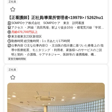
正社員
【正看護師】正社員/事業所管理者<19979> / 5262hu1
SOMPOケア株式会社 SOMPOケア 東京 訪問看護
アクセス ・JR線「高田馬場」駅より徒歩10分 ・都電荒川線「学習院
下」駅より徒歩4分
月給470,700円以上
東京都東京23区新宿区
勤務時間 総労働時間：1ヶ月あたり175時間
仕事内容 ◎主な仕事内容◎ ・主治医の指示書に基づいた療養上の 指
導や医療処置、モニタリング ・利用者、家族様へのサービスのご説
明と契約 ・介護職、ケアマネジャー、医師等の 連携職種、機...
変形労働時間制
正社員