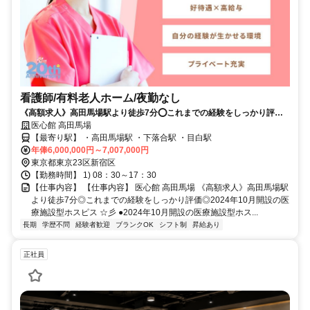
看護師/有料老人ホーム/夜勤なし
《高額求人》高田馬場駅より徒歩7分⭕これまでの経験をしっかり評価
⭕2024年10月開設の医療施設型ホスピス⭐彡
医心館 高田馬場
【最寄り駅】 ・高田馬場駅 ・下落合駅 ・目白駅
年俸6,000,000円～7,007,000円
東京都東京23区新宿区
【勤務時間】 1) 08：30～17：30
【仕事内容】 【仕事内容】 医心館 高田馬場 《高額求人》高田馬場駅
より徒歩7分◎これまでの経験をしっかり評価◎2024年10月開設の医
療施設型ホスピス ☆彡 ●2024年10月開設の医療施設型ホス...
長期
学歴不問
経験者歓迎
ブランクOK
シフト制
昇給あり
正社員