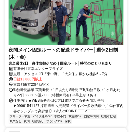
夜間メイン固定ルートの配送ドライバー│週休2日制
(木・金)
完全週休2日｜身体負担少なめ｜固定ルート│時間のゆとりもあり
有限会社五幸エンタープライズ
交通・アクセス JR「東中野」「大久保」駅から徒歩5～7分
日給13,000円以上
東京都東京23区新宿区
勤務時間詳細 実働時間：1日あたり8時間 平均勤務日数：1ヶ月あた
り22日 22:30〜翌7:00（待機休憩有) ※早上がりあり
仕事内容 ★WEB応募面倒な方は電話でご応募★ 電話番号
▶09061541127 採用担当 ＼元配送ドライバー多数活躍中／ ◎仕事内
容がシンプルで高評価◎ ⭐求人のPOINT ￣￣V￣￣￣￣￣￣￣...
フリーター歓迎
バイク通勤OK
学歴不問
車通勤OK
固定時間制
経験者歓迎
残業なし
夜間
研修あり
ブランクOK
深夜