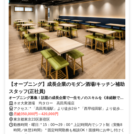
【オープニング】成長企業のモダン酒場/キッチン補助
スタッフ(正社員)
オープニング募集！話題の成長企業で一生モノのスキルを《未経験でも
月8日休×年収500万以上も可》手厚い研修完備で安心♪長期連休も◎
ネオ大衆酒場 均タロー 高田馬場店
アクセス: * 「高田馬場駅」より徒歩2分 * 「西早稲田駅」より徒歩7
分 * 「面影橋駅」より徒歩8分 * 「学習院下駅」より徒歩10分 * 「目
月給350,000円～420,000円
白駅」より徒歩14分 * 「下落合駅」より徒歩17分 《高田馬場駅スグ
東京都東京23区新宿区
◎通勤便利な好立地！》 JR山手線、西武新宿線、東京メトロ東西
勤務時間・曜日: * 15：00〜29：00 * 上記時間内でシフト制（実働8
線、東京メトロ副都心線、都電荒川線など複数路線が利用可能◎ ま
時間／休憩1時間） * 固定時間勤務も相談OK！面接時にお申し付けく