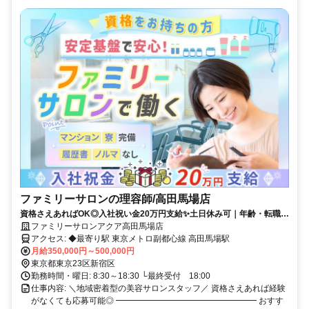
ファミリーサロンの理容師/高田馬場店
資格さえあればOK◎入社祝い金20万円支給✨️土日休み可｜年齢・転職位
回数不問｜1日体験入社も実施中！
ファミリーサロンアクア高田馬場店
アクセス: ◆最寄り駅 東京メトロ副都心線 高田馬場駅
月給350,000円～500,000円
東京都東京23区新宿区
勤務時間・曜日: 8:30～18:30 └最終受付 18:00
仕事内容: ＼地域密着型の美容サロンスタッフ／ 資格さえあれば経験
がなくても応募可能◎ ━━━━━━━━━━━━━━━━━ おすす