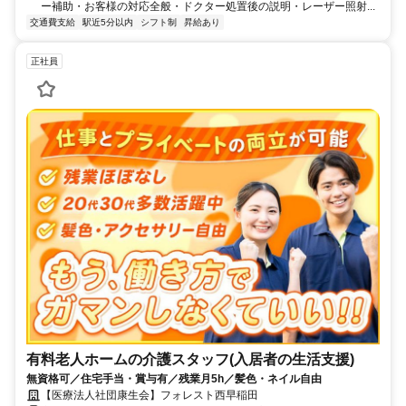
ー補助・お客様の対応全般・ドクター処置後の説明・レーザー照射...
交通費支給
駅近5分以内
シフト制
昇給あり
正社員
有料老人ホームの介護スタッフ(入居者の生活支援)
無資格可／住宅手当・賞与有／残業月5h／髪色・ネイル自由
【医療法人社団康生会】フォレスト西早稲田