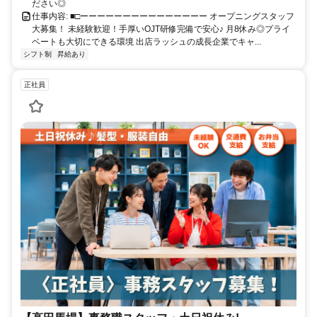
た、新宿区はもちろん、豊島区・中野区・文京区など近隣エリアから
ださい◎
の通勤にも便利です♪
仕事内容: ■□ーーーーーーーーーーーーーーー オープニングスタッフ
大募集！ 未経験歓迎！手厚いOJT研修完備で安心♪ 月8休み◎プライ
ベートも大切にできる環境 出店ラッシュの成長企業でキャ...
シフト制
昇給あり
正社員