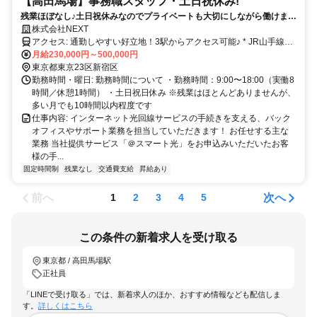
【高田馬場】事務職スタッフ・土日祝休み!
残業ほぼなし♪土日祝休みなのでプライベートも大切にしながら働けま
す！
株式会社NEXT
アクセス: 通勤しやすい好立地！3駅からアクセス可能♪ * JR山手線
「高田馬場」駅より徒歩13分 * JR総武線「大久保」駅より徒歩15分 *
月給230,000円～500,000円
西武新宿線「高田馬場」駅より徒歩13分 * 西武新宿線 「下落合」駅
東京都東京23区新宿区
より徒歩9分 * 東京メトロ東西線 「落合」駅より徒歩9分 複数路線利
勤務時間・曜日: 勤務時間について ・勤務時間：9:00〜18:00（実働8
用OKなので、通勤ラクラクです✨
時間／休憩1時間） ・土日祝日休み ※残業はほとんどありませんが、
多い月でも10時間以内程度です
仕事内容: インターネット光回線サービスの手続きを支える、バック
オフィスやサポート業務を担当していただきます！ お任せする主な
業務 当社提供サービス「＠スマート光」をお申込みいただいたお客
様の手...
固定時間制
残業なし
交通費支給
昇給あり
前へ
次へ
1
2
3
4
5
この条件の新着求人を受け取る
東京都 / 高田馬場駅
正社員
「LINEで受け取る」では、新着求人のほか、おすすめ情報なども配信しま
す。
詳しくはこちら