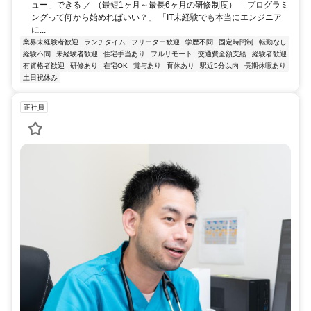
ュー」できる ／ （最短1ヶ月～最長6ヶ月の研修制度） 「プログラミ
ングって何から始めればいい？」 「IT未経験でも本当にエンジニア
に...
業界未経験者歓迎
ランチタイム
フリーター歓迎
学歴不問
固定時間制
転勤なし
経験不問
未経験者歓迎
住宅手当あり
フルリモート
交通費全額支給
経験者歓迎
有資格者歓迎
研修あり
在宅OK
賞与あり
育休あり
駅近5分以内
長期休暇あり
土日祝休み
正社員