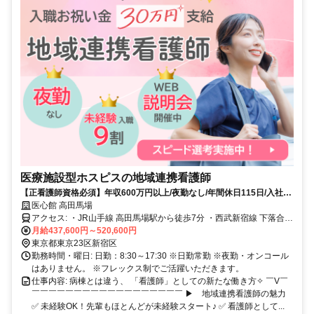
医療施設型ホスピスの地域連携看護師
【正看護師資格必須】年収600万円以上/夜勤なし/年間休日115日/入社祝
い金あり
医心館 高田馬場
アクセス: ・JR山手線 高田馬場駅から徒歩7分 ・西武新宿線 下落合駅
から徒歩7分
月給437,600円～520,600円
東京都東京23区新宿区
勤務時間・曜日: 日勤：8:30～17:30 ※日勤常勤 ※夜勤・オンコール
はありません。 ※フレックス制でご活躍いただきます。
仕事内容: 病棟とは違う、 「看護師」としての新たな働き方✧ ￣V￣
￣￣￣￣￣￣￣￣￣￣￣￣￣￣￣￣￣￣ ▶ 地域連携看護師の魅力
✅ 未経験OK！先輩もほとんどが未経験スタート♪ ✅ 看護師として...