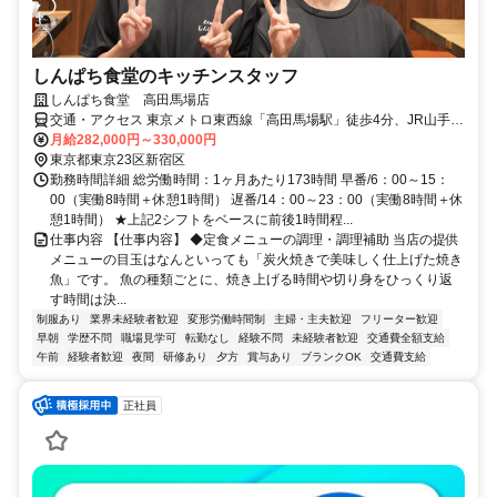
しんぱち食堂のキッチンスタッフ
しんぱち食堂 高田馬場店
交通・アクセス 東京メトロ東西線「高田馬場駅」徒歩4分、JR山手線
「高田馬場駅」徒歩7分、西武新宿線「高田馬場駅」徒歩7分
月給282,000円～330,000円
東京都東京23区新宿区
勤務時間詳細 総労働時間：1ヶ月あたり173時間 早番/6：00～15：
00（実働8時間＋休憩1時間） 遅番/14：00～23：00（実働8時間＋休
憩1時間） ★上記2シフトをベースに前後1時間程...
仕事内容 【仕事内容】 ◆定食メニューの調理・調理補助 当店の提供
メニューの目玉はなんといっても「炭火焼きで美味しく仕上げた焼き
魚」です。 魚の種類ごとに、焼き上げる時間や切り身をひっくり返
す時間は決...
制服あり
業界未経験者歓迎
変形労働時間制
主婦・主夫歓迎
フリーター歓迎
早朝
学歴不問
職場見学可
転勤なし
経験不問
未経験者歓迎
交通費全額支給
午前
経験者歓迎
夜間
研修あり
夕方
賞与あり
ブランクOK
交通費支給
正社員