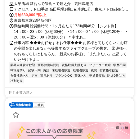
35歳以下限定＊全員面談
大衆酒場 酒呑んで飯食って蛙之介 高田馬場店
アクセス ＪＲ山手線 高田馬場1番口徒歩約1分、東京メトロ副都心線
西早稲田1番口徒歩約13分、西武新宿線 下落合（東京都）北口徒歩約
月給380,000円以上
13分
東京都東京23区新宿区
勤務時間 総労働時間：1ヶ月あたり173時間48分 【シフト例】 ・
14：00～23：00（休憩60分） ・14：00～24：00（休憩120分） ・
20：00～翌5：00（休憩60分） ＊半休あ...
仕事内容 ◆◆◆お任せするお仕事◆◆◆ お客様と同じくらいにお店
の空間を楽しみながら提供するファイブグループの接客。 常連様へ
のおもてなしはもちろん、 新規のお客様に「また来たい」と思って
いただけるよ...
業界未経験者歓迎
変形労働時間制
資格取得支援あり
フリーター歓迎
学歴不問
職場見学可
経験不問
英語
未経験者歓迎
経験者歓迎
夜間
有資格者歓迎
食費補助あり
夕方
賞与あり
ブランクOK
育休あり
交通費支給
駅近5分以内
社割あり
同じ企業の求人
正社員