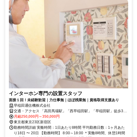
インターホン専門の設置スタッフ
面接１回！未経験歓迎｜力仕事無｜ほぼ残業無｜資格取得支援あり
早稲田通信機株式会社
交通・アクセス 「高田馬場駅」「西早稲田駅」「早稲田駅」徒歩3～
10分
月給250,000円～350,000円
東京都東京23区新宿区
勤務時間詳細 実働時間：1日あたり8時間 平均勤務日数：1ヶ月あた
り18日 〜 20日 【勤務時間】 8:00～18:00 ＊実働8時間、休憩1時間