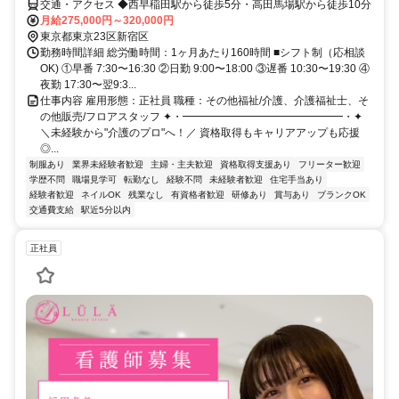
交通・アクセス ◆西早稲田駅から徒歩5分・高田馬場駅から徒歩10分
月給275,000円～320,000円
東京都東京23区新宿区
勤務時間詳細 総労働時間：1ヶ月あたり160時間 ■シフト制（応相談
OK) ①早番 7:30〜16:30 ②日勤 9:00〜18:00 ③遅番 10:30〜19:30 ④
夜勤 17:30〜翌9:3...
仕事内容 雇用形態：正社員 職種：その他福祉/介護、介護福祉士、そ
の他販売/フロアスタッフ ✦・━━━━━━━━━━━━━━━・✦
＼未経験から"介護のプロ"へ！／ 資格取得もキャリアアップも応援
◎...
制服あり
業界未経験者歓迎
主婦・主夫歓迎
資格取得支援あり
フリーター歓迎
学歴不問
職場見学可
転勤なし
経験不問
未経験者歓迎
住宅手当あり
経験者歓迎
ネイルOK
残業なし
有資格者歓迎
研修あり
賞与あり
ブランクOK
交通費支給
駅近5分以内
正社員