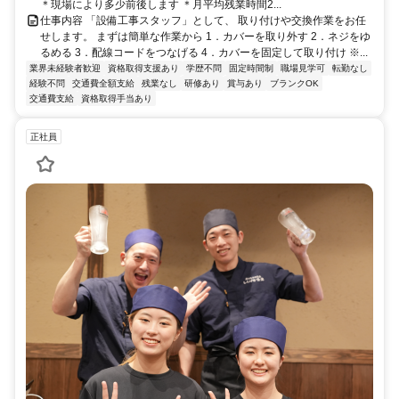
＊現場により多少前後します ＊月平均残業時間2...
仕事内容 「設備工事スタッフ」として、 取り付けや交換作業をお任
せします。 まずは簡単な作業から 1．カバーを取り外す 2．ネジをゆ
るめる 3．配線コードをつなげる 4．カバーを固定して取り付け ※...
業界未経験者歓迎
資格取得支援あり
学歴不問
固定時間制
職場見学可
転勤なし
経験不問
交通費全額支給
残業なし
研修あり
賞与あり
ブランクOK
交通費支給
資格取得手当あり
正社員