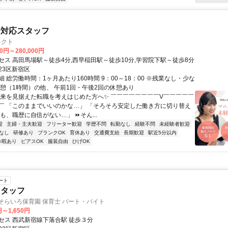
せ対応スタッフ
ネクト
00円～280,000円
セス 高田馬場駅～徒歩4分,西早稲田駅～徒歩10分,学習院下駅～徒歩8分
23区新宿区
 総労働時間：1ヶ月あたり160時間 9：00～18：00 ※残業なし・少な
休憩（1時間）の他、 午前1回・午後2回の休憩あり
将来を見据えた転職を考えはじめた方へ✨ ￣￣￣￣￣￣￣￣V￣￣￣￣￣
￣ 「このままでいいのかな…」 「そろそろ安定した働き方に切り替え
も、職歴に自信がない…」 ⏩そん...
迎
主婦・主夫歓迎
フリーター歓迎
学歴不問
転勤なし
経験不問
未経験者歓迎
なし
研修あり
ブランクOK
育休あり
交通費支給
長期歓迎
駅近5分以内
休暇あり
ピアスOK
服装自由
ひげOK
ート
スタッフ
そらいろ保育園 保育士 パート・バイト
円～1,650円
セス 西武新宿線下落合駅 徒歩３分