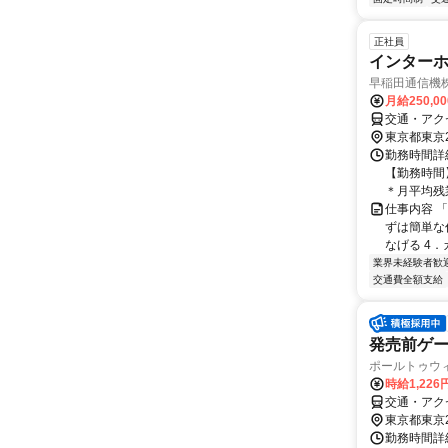
正社員
インター
早稲田通信機
月給250,0
交通・アク
東京都東京
勤務時間詳細
【勤務時間】
＊月平均残業
仕事内容 
ずは簡単な
なげる 4．
業界未経験者歓
交通費全額支給
発売前ゲ
ポールトゥウ
時給1,22
交通・アク
東京都東京
勤務時間詳細