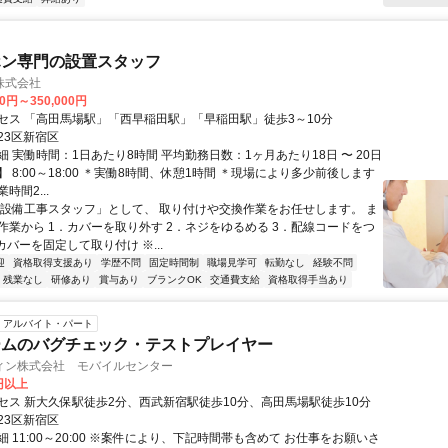
ホン専門の設置スタッフ
株式会社
00円～350,000円
セス 「高田馬場駅」「西早稲田駅」「早稲田駅」徒歩3～10分
23区新宿区
 実働時間：1日あたり8時間 平均勤務日数：1ヶ月あたり18日 〜 20日
 8:00～18:00 ＊実働8時間、休憩1時間 ＊現場により多少前後します
時間2...
「設備工事スタッフ」として、 取り付けや交換作業をお任せします。 ま
作業から 1．カバーを取り外す 2．ネジをゆるめる 3．配線コードをつ
カバーを固定して取り付け ※...
迎
資格取得支援あり
学歴不問
固定時間制
職場見学可
転勤なし
経験不問
残業なし
研修あり
賞与あり
ブランクOK
交通費支給
資格取得手当あり
アルバイト・パート
ームのバグチェック・テストプレイヤー
ィン株式会社 モバイルセンター
6円以上
セス 新大久保駅徒歩2分、西武新宿駅徒歩10分、高田馬場駅徒歩10分
23区新宿区
 11:00～20:00 ※案件により、下記時間帯も含めて お仕事をお願いさ