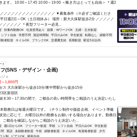
す。 10:00～17:45 10:00～19:00 ＜働き方はとっても自由＞ ＊週2
／／／／／／／／／／／／／／／／ ▼募集条件（※必ずご確認くださ
：平日週2日～OK（土日祝休み） 場所：新大久保駅徒歩2分 ／／／／／
／／／／／／ ＊夜型フリーター必見...
迎
扶養内勤務OK
社員登用あり
副業・WワークOK
主婦・主夫歓迎
シフト自由
学歴不問
固定時間制
平日のみOK
学生歓迎
転勤なし
経験不問
経験者歓迎
ネイルOK
ブランクOK
交通費支給
長期歓迎
駅近5分以内
ート
フ(SNS・デザイン・企画)
ルジェ
円～1,800円
セス 大久保駅から徒歩10分/東中野駅から徒歩15分
23区新宿区
細 8:30～17:30の間で、ご都合の良い時間帯をご相談のうえ決定いたし
基本勤務日は毎週火曜日です。（チラシ制作や販促企画、イベント準備
状況に応じて、火曜日以外の勤務をお願いする場合があります。勤務日
、ご都合を確認しながらご相談のうえ決定いた...
迎
週1日からOK
フリーター歓迎
早朝
シフト自由
平日のみOK
学生歓迎
不問
英語
未経験者歓迎
午前
経験者歓迎
ネイルOK
有資格者歓迎
夕方
フト制
ピアスOK
服装自由