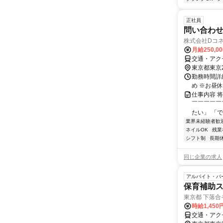
正社員
問い合わ
株式会社Dコ
月給250,0
交通・アク
東京都東京
勤務時間詳細
め ※お昼
仕事内容 
￣￣￣￣￣
たい」 「で
業界未経験者歓
ネイルOK
残業
シフト制
長期
同じ企業の求人
アルバイト・パ
保育補助
東京都 下落合
時給1,450
交通・アク