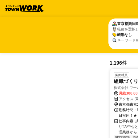
東京都
東京都
高田
高田
職種を選択
転勤なし
転勤なし
キーワード
1,196件
契約社員
組織づく
株式会社 ワー
月給300,0
ア
東京都東京
勤務時間・曜
日祝休！★
仕事内容:
り”の中心
理業務から
固定時間制
交