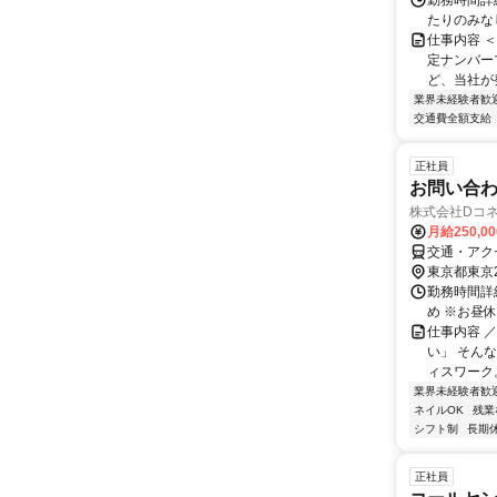
勤務時間詳
たりのみなし
仕事内容 
定ナンバー
ど、当社が発
業界未経験者歓
交通費全額支給
正社員
お問い合
株式会社Dコ
月給250,0
交通・アク
東京都東京
勤務時間詳細
め ※お昼
仕事内容 
い」 そん
ィスワーク。
業界未経験者歓
ネイルOK
残業
シフト制
長期
正社員