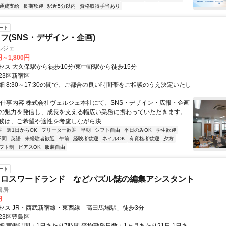
通費支給
長期歓迎
駅近5分以内
資格取得手当あり
ート
フ(SNS・デザイン・企画)
ルジェ
円～1,800円
セス 大久保駅から徒歩10分/東中野駅から徒歩15分
23区新宿区
細 8:30～17:30の間で、ご都合の良い時間帯をご相談のうえ決定いたし
お仕事内容 株式会社ヴェルジェ本社にて、SNS・デザイン・広報・企画
の魅力を発信し、成長を支える幅広い業務に携わっていただきます。
務は、ご希望や適性を考慮しながら決...
迎
週1日からOK
フリーター歓迎
早朝
シフト自由
平日のみOK
学生歓迎
不問
英語
未経験者歓迎
午前
経験者歓迎
ネイルOK
有資格者歓迎
夕方
フト制
ピアスOK
服装自由
ート
クロスワードランド などパズル誌の編集アシスタント
書房
円
セス JR・西武新宿線・東西線「高田馬場駅」徒歩3分
23区豊島区