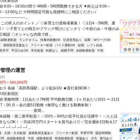
23区新宿区
 8:00～18:00の間で 4時間～5時間勤務できる方 ▼例えば 8:00～
9:00～13:00など ※時間固定可能も面接時にご相談ください♪
――――――...
＼ この求人のポイント ／ ◇保育士の資格者募集！ ◇1日4・5時間、週
OK！ ◇子育てとの両立やブランク明けにピッタリ ◇午前のみ・午後のみ
相談 ◇オシャレな内装で保...
未経験者歓迎
ランチタイム
扶養内勤務OK
社員登用あり
副業・WワークOK
K
資格取得支援あり
フリーター歓迎
バイク通勤OK
短期
シフト自由
見学可
平日のみOK
学生歓迎
転勤なし
経験不問
未経験者歓迎
午前
ル管理の運営
会社
00円～300,000円
セス 各線「高田馬場駅」より徒歩3分 ★直行直帰OK！
23区新宿区
 実働時間：1日あたり7時間 平均勤務日数：1ヶ月あたり20日 〜 21日
17：00 月～金の週5日勤務 ⭐無理なく働ける勤務体制！
┈┈┈┈┈┈┈┈ 夜間...
✅未経験・第二新卒歓迎！ ✅20代～30代の若手社員が活躍中！ ✅人と話
きならOK！ ✅月給28万円スタート＆賞与あり◎ ✅完全週休2日制＆17
─┘─┘─┘─┘─┘...
迎
主婦・主夫歓迎
資格取得支援あり
フリーター歓迎
学歴不問
固定時間制
不問
未経験者歓迎
午前
経験者歓迎
有資格者歓迎
研修あり
夕方
賞与あり