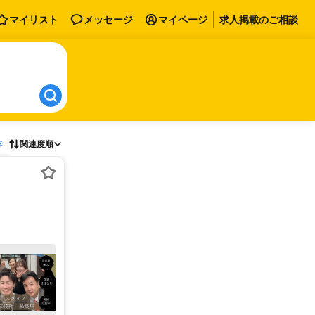
マイリスト
メッセージ
マイページ
求人掲載のご相談
存
関連度順