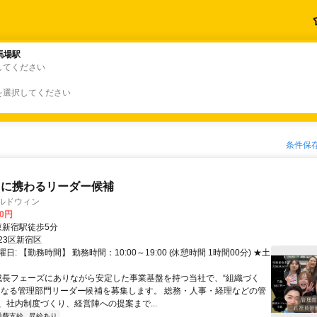
馬場駅
馬場駅
してください
を選択してください
条件保
りに携わるリーダー候補
ルドウィン
00円
クセス: 東新宿駅徒歩5分
23区新宿区
日: 【勤務時間】 勤務時間：10:00～19:00 (休憩時間 1時間00分) ★土
 成長フェーズにありながら安定した事業基盤を持つ当社で、“組織づく
となる管理部門リーダー候補を募集します。 総務・人事・経理などの管
、社内制度づくり、経営陣への提案まで...
通費支給
昇給あり