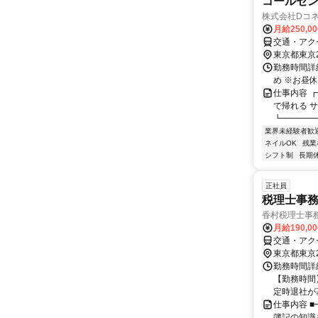
コールセン
株式会社Dコ
月給250,0
交通・アク
東京都東京
勤務時間詳細
め ※お昼
仕事内容 
で帰れる 
┗━━━━
業界未経験者歓
ネイルOK
残業
シフト制
長期
正社員
税理士事
香村税理士事
月給190,0
交通・アク
東京都東京
勤務時間詳細
【勤務時間】
定時退社が基
仕事内容 
簿記の知識