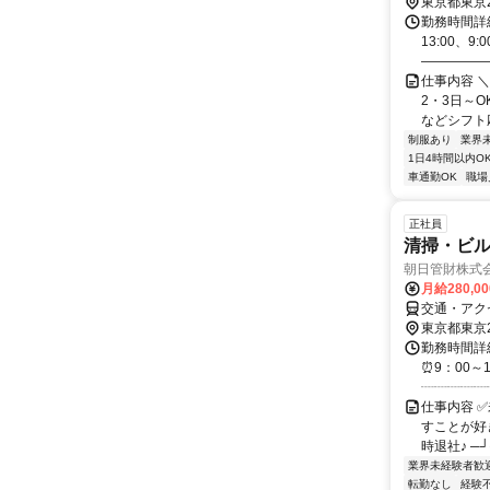
東京都東京
勤務時間詳細
13:00、
――――――
仕事内容 
2・3日～
などシフト応
制服あり
業界
1日4時間以内O
車通勤OK
職場
正社員
清掃・ビ
朝日管財株式
月給280,0
交通・アク
東京都東京
勤務時間詳細
⏰9：00～
┈┈┈┈┈┈
仕事内容 
すことが好
時退社♪ ─┘
業界未経験者歓
転勤なし
経験