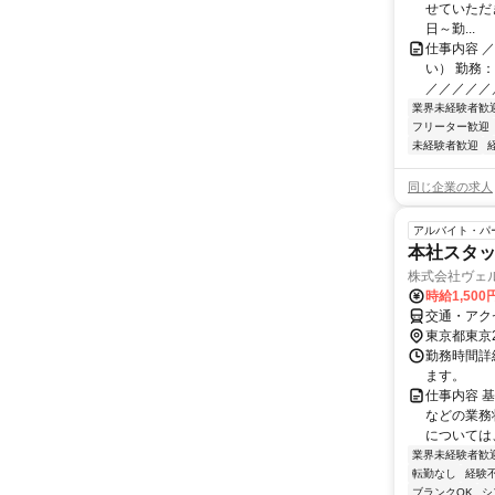
せていただきま
日～勤...
仕事内容 
い） 勤務
／／／／／
業界未経験者歓
フリーター歓迎
未経験者歓迎
同じ企業の求人
アルバイト・パ
本社スタッ
株式会社ヴェ
時給1,500
交通・アク
東京都東京
勤務時間詳
ます。
仕事内容 
などの業務
については
業界未経験者歓
転勤なし
経験
ブランクOK
シ