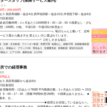
タースタッフ(保険サービス案内)
ネクト
00円～280,000円
セス 高田馬場駅～徒歩4分,西早稲田駅～徒歩10分,学習院下駅～徒歩8分
23区新宿区
 総労働時間：1ヶ月あたり160時間 9：00～18：00 ※残業なし・少な
休憩（1時間）の他、 午前1回・午後2回の休憩あり
┏━━━━━━━━━━━━━━━━━━┓ 毎日ちゃんと働いて、定時
サービス業から働き方を 変えたい方に選ばれています。
━━━━━━━━━━━━━━┛ ◎忙しすぎる毎日...
迎
主婦・主夫歓迎
フリーター歓迎
学歴不問
転勤なし
経験不問
未経験者歓迎
なし
研修あり
ブランクOK
育休あり
交通費支給
長期歓迎
駅近5分以内
休暇あり
ピアスOK
服装自由
ひげOK
務所での経理事務
務所
00円以上
セス 高田馬場駅から徒歩8分
23区新宿区
 実働時間：1日あたり7時間 平均勤務日数：1ヶ月あたり18日 〜 20日
 9：00～17：00 （実働7時間/休憩1時間） ※残業はありません。 ★
本。仕...
■━━━━━━━━━━━━━━━━■ 税理士を目指しているあなたへ。
を、実務で活かす第一歩を。 経理業務から税理士補助まで、 少しずつ