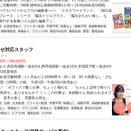
細 実働時間：1日あたり7時間 平均勤務日数：1ヶ月あたり21日 1日あ
労働時間：7時間 標準的な勤務時間帯11:00～19:00(内休憩1時間)
＜⭐アルバイトからプロの編集者へ⭐＞ 「クロスワードランド」 「段位認
プレース」シリーズ 「脳活ドリルプラス」 「脳活まちがい探し」 な
行する各種パズル誌の 編集アシ...
迎
社員登用あり
フリーター歓迎
学歴不問
転勤なし
経験不問
未経験者歓迎
経験者歓迎
研修あり
ブランクOK
駅近5分以内
服装自由
髪型・髪色自由
わせ対応スタッフ
ネクト
00円～280,000円
セス 高田馬場駅～徒歩4分,西早稲田駅～徒歩10分,学習院下駅～徒歩8分
23区新宿区
 総労働時間：1ヶ月あたり160時間 9：00～18：00 ※残業なし・少な
休憩（1時間）の他、 午前1回・午後2回の休憩あり
／／ 「オフィスで働く仕事、ちょっと憧れる」 「ちゃんと定時で帰りた
な気持ち、ありませんか？ ＼＼ この仕事は、未経験から 始められるオフ
 若手が多く、雰囲気も明る...
迎
主婦・主夫歓迎
フリーター歓迎
学歴不問
転勤なし
経験不問
未経験者歓迎
なし
研修あり
ブランクOK
育休あり
交通費支給
長期歓迎
駅近5分以内
休暇あり
ピアスOK
服装自由
ひげOK