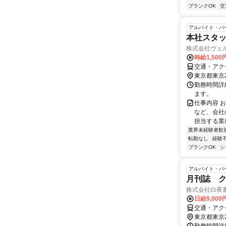
ブランクOK
交
アルバイト・パ
本社スタッ
株式会社ヴェ
時給1,500
交通・アク
東京都東京
勤務時間詳
ます。
仕事内容 
など、会社
担当する業
業界未経験者歓
転勤なし
経験
ブランクOK
シ
アルバイト・パ
月刊誌 
株式会社白夜
日給9,000
交通・アク
東京都東京