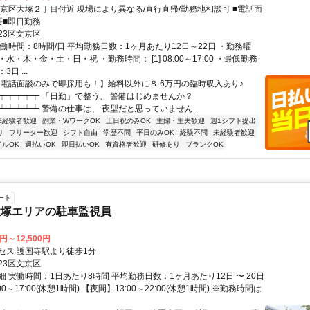
文京区大塚２丁目付近 現場により異なる/直行直帰/勤務地相談可 ■電話面
要■即日勤務
23区文京区
働時間：8時間/日 平均勤務日数：1ヶ月あたり12日～22日 ・勤務曜
水・木・金・土・日・祝 ・勤務時間： [1] 08:00～17:00 ・最低勤務
日 ...
【電話面談のみで即採用も！】給料以外に８.6万円の臨時収入あり♪
┯┯┯┯┯ 「日勤」で整う、 警備はじめませんか？
┷┷┷┷┷ 警備の仕事は、 夜型だと思っていません...
未経験者歓迎
副業・WワークOK
土日祝のみOK
主婦・主夫歓迎
週1シフト提出
り
フリーター歓迎
シフト自由
学歴不問
平日のみOK
経験不問
未経験者歓迎
イルOK
週払いOK
即日払いOK
有資格者歓迎
研修あり
ブランクOK
ート
大塚エリアの駐車監視員
0円～12,500円
セス 護国寺駅より徒歩1分
23区文京区
 実働時間：1日あたり8時間 平均勤務日数：1ヶ月あたり12日 〜 20日
0～17:00(休憩1時間) 【夜間】13:00～22:00(休憩1時間) ※勤務時間は