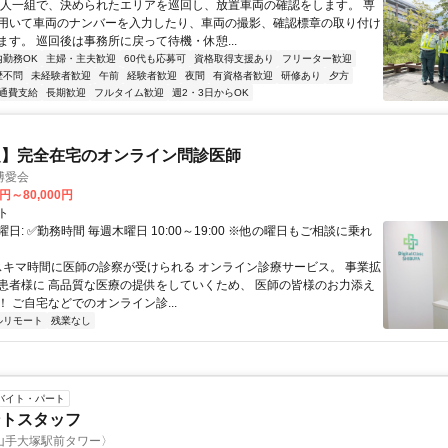
二人一組で、決められたエリアを巡回し、放置車両の確認をします。 専
用いて車両のナンバーを入力したり、車両の撮影、確認標章の取り付け
ます。 巡回後は事務所に戻って待機・休憩...
内勤務OK
主婦・主夫歓迎
60代も応募可
資格取得支援あり
フリーター歓迎
歴不問
未経験者歓迎
午前
経験者歓迎
夜間
有資格者歓迎
研修あり
夕方
通費支給
長期歓迎
フルタイム歓迎
週2・3日からOK
定】完全在宅のオンライン問診医師
博愛会
0円～80,000円
ト
日: ✅勤務時間 毎週木曜日 10:00～19:00 ※他の曜日もご相談に乗れ
 スキマ時間に医師の診察が受けられる オンライン診療サービス。 事業拡
患者様に 高品質な医療の提供をしていくため、 医師の皆様のお力添え
 ご自宅などでのオンライン診...
ルリモート
残業なし
バイト・パート
ントスタッフ
山手大塚駅前タワー〉