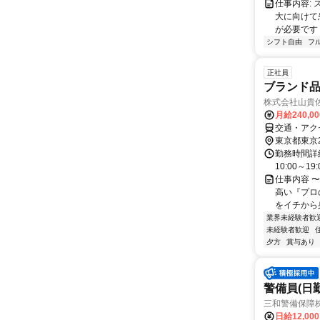
仕事内容:
大に向けて
が必要です！
シフト自由
フ
正社員
ブランド
株式会社山貴
月給240,0
交通・アク
東京都東京
勤務時間詳細
10:00～1
仕事内容 
高い『プロ
をイチから身
業界未経験者歓
未経験者歓迎
夕方
賞与あり
警備員(日勤
三和警備保障株
日給12,00