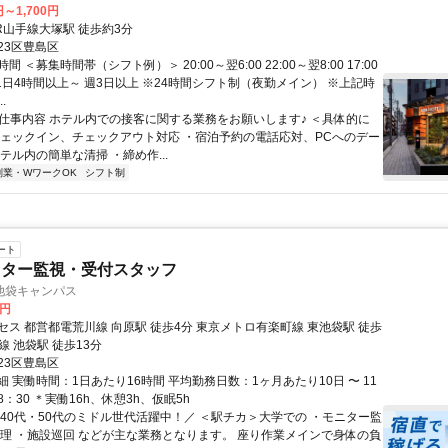
円～1,700円
R山手線大塚駅 徒歩約3分
23区豊島区
 ＜募集時間帯（シフト例）＞ 20:00～翌6:00 22:00～翌8:00 17:00
0 1日4時間以上～ 週3日以上 ※24時間シフト制（夜勤メイン） ※上記時
.
● 仕事内容 ホテル内での接客に関する業務をお願いします♪ ＜具体的に
チェックイン、チェックアウト対応 ・宿泊予約の電話応対、PCへのデー
テル内の簡単な清掃 ・締め作...
副業・WワークOK
シフト制
ート
ニター監視・受付スタッフ
池袋キャンパス
0円
セス 都営都電荒川線 向原駅 徒歩4分 東京メトロ有楽町線 東池袋駅 徒歩
手線 池袋駅 徒歩13分
23区豊島区
 実働時間：1日あたり16時間 平均勤務日数：1ヶ月あたり10日 〜 11
～8：30 ＊実働16h、休憩3h、仮眠5h
＼40代・50代のミドル世代活躍中！／ ＜駅チカ＞大学での ・モニター監
管理 ・施設巡回 などが主な業務となります。 座り作業メインで身体の負