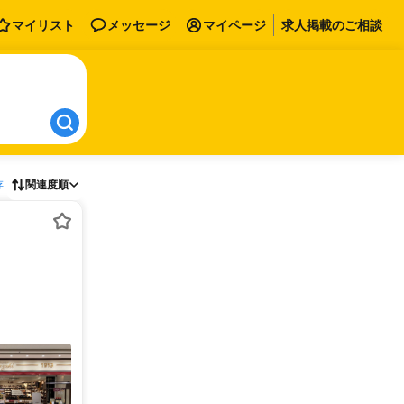
マイリスト
メッセージ
マイページ
求人掲載のご相談
存
関連度順