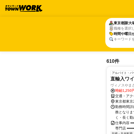
東京都
東京都
新大
新大
職種を選択
時間や曜日
時間や曜日
キーワード
610件
アルバイト・パ
直輸入ワ
ヴィノスやま
時給1,25
交通・アクセ
東京都東京
勤務時間詳細
務となりま
く・長く勤め
仕事内容 •••
専門店 •••••••••
主婦・主夫歓迎