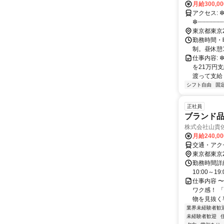
月給300,0
アクセス: ✼┈┈┈┈┈┈┈┈┈┈┈┈┈┈┈┈┈┈✼ 「池袋駅」東口より徒歩9分
✼┈┈┈┈┈┈┈
東京都東京
勤務時間・曜
制。昼休憩1時間
仕事内容:
を21万円
渡って支給 
シフト自由
固
正社員
ブランド
株式会社山貴
月給240,0
交通・アク
東京都東京
勤務時間詳細
10:00～1
仕事内容 
ワク感！ 
物を見抜く
業界未経験者歓
未経験者歓迎