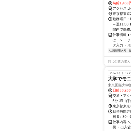
時給1,450
アクセス J
東京都東京
勤務曜日・時間
～翌11:0
間内で勤務..
仕事情報 
は…＞ ・
タ入力 ・ホ
社員登用あり
同じ企業の求人
アルバイト・パ
大学でモ
東京国際大学
日給30,20
交通・アク
5分 JR山
東京都東京
勤務時間詳細
日 8：30
仕事内容 
視 ・出入