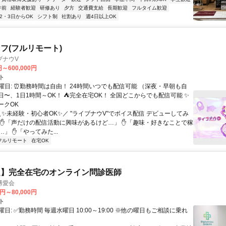
午前
経験者歓迎
研修あり
夕方
交通費支給
長期歓迎
フルタイム歓迎
2・3日からOK
シフト制
社割あり
週4日以上OK
フ(フルリモート)
ブナウV
円～600,000円
ト
曜日: ⏰勤務時間は自由！ 24時間いつでも配信可能 （深夜・早朝も自
日〜、1日1時間～OK！ ⛺完全在宅OK！ 全国どこからでも配信可能 ✨
ークOK
＼✨未経験・初心者OK✨／ "ライブナウV"でボイス配信 デビューしてみ
 ✋「声だけの配信活動に興味があるけど…」 ✋「趣味・好きなことで稼
」 ✋「やってみた...
フルリモート
在宅OK
定】完全在宅のオンライン問診医師
博愛会
0円～80,000円
ト
日: ✅勤務時間 毎週水曜日 10:00～19:00 ※他の曜日もご相談に乗れ