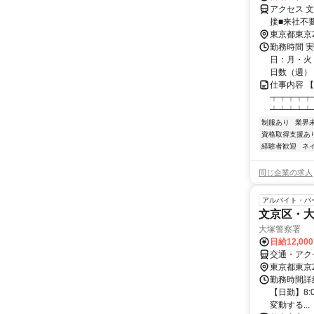
アクセス 
接■来社不
東京都東京
勤務時間 実
日：月・火・
日数（週）：3
仕事内容 
┯┯┯┯┯
┷┷┷┷┷
制服あり
業界
資格取得支援あ
経験者歓迎
ネ
同じ企業の求人
アルバイト・パ
文京区・
大塚警察署
日給12,00
交通・アク
東京都東京
勤務時間詳細
【日勤】8:0
変動する...