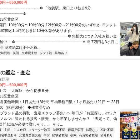
00円～650,000円
┈┈┈┈┈┈┈┈┈┈┈✼
23区豊島区
日: 10時30分〜19時30分 12時00分～21時00分のいずれか ※シフト
と1.5時間おきに10分休憩があります。 ----------------------...
 ✼┈┈┈┈┈┈┈┈┈┈┈┈┈┈┈┈┈┈✼ 急拡大につき入社お祝い金
支給中！ ✼┈┈┈┈┈┈┈┈┈┈┈┈┈┈┈┈┈┈✼ ※ 7万円を3ヶ月に
※ 基本給23万円+お祝...
定時間制
英語
交通費支給
シフト制
昇給あり
品の鑑定・査定
佐野屋
00円～500,000円
セス 「大塚駅」から徒歩５分
23区豊島区
 実働時間：1日あたり8時間 平均勤務日数：1ヶ月あたり21日 〜 23日
9:00（休憩60分） ◆残業少なめ
〜ブランド品の買取・査定スタッフ募集✨〜 毎日が「お宝探し」のワク
「ノルマに追われる接客・販売」から卒業しませんか？ 「査定って、偽
専門知識が必要で難しそう…」 そう...
迎
主婦・主夫歓迎
フリーター歓迎
学歴不問
職場見学可
転勤なし
経験不問
住宅手当あり
交通費全額支給
午前
経験者歓迎
夜間
有資格者歓迎
研修あり