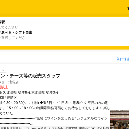
塚駅
塚駅
してください
が選べる・シフト自由
が選べる・シフト自由
を選択してください
条件保
ート
イン・チーズ等の販売スタッフ
ざき 池袋店
0円以上
ス 池袋駅 徒歩8分/東池袋駅 徒歩3分
23区豊島区
 9:30～20:30(シフト制) ◆週3日～・1日 3h～勤務ＯＫ 平日のみの勤
す。 15：00～18：00の時間帯勤務可能な方お待ちしております！ 楽し
ていた...
•••••••••••••••••••••••••••••• ”気軽にワインを楽しめる” カジュアルなワイン
•••••••••••••••••••••••...
資格取得支援あり
フリーター歓迎
シフト自由
学歴不問
平日のみOK
学生歓迎