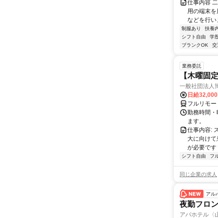
仕事内容 
用の端末を
などを行い
制服あり
扶養
シフト自由
学
ブランクOK
交
業務委託
【木曜固
一般社団法人
日給32,00
フルリモー
勤務時間・曜
ます。
仕事内容:
大に向けて
が必要です！
シフト自由
フ
同じ企業の求人
アル
夜勤フロ
アパホテル〈