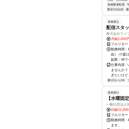
未経験者歓迎
駅近5分以内
週
業務委託
配信スタッ
株式会社ライ
月給2,000
フルリモー
勤務時間・
由） ⛅週1
副業・Wワ
仕事内容: 
ませんか？
ぎたいけど…
週1日からOK
業務委託
【水曜固
一般社団法人
日給32,00
フルリモー
勤務時間・曜
ます。