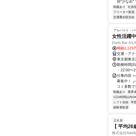
担"少なめ" 
制服あり
社員
フリーター歓迎
交通費全額支給
アルバイト・パ
女性活躍中
Darts Bar A
時給2,12
交通・アク
東京都東京
勤務時間詳細
・22:00〜25
仕事内容 
募集中！ ┌
コミ多数で安
制服あり
業界
1日4時間以内O
シフト自由
学
経験者歓迎
正社員
【 平均2
株式会社Adelt