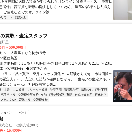
 スキマ時間に医師の診察が受けられる オンライン診療サービス。 事業拡
患者様に 高品質な医療の提供をしていくため、 医師の皆様のお力添え
 ご自宅などでのオンライン診...
ルリモート
残業なし
品の買取・査定スタッフ
佐野屋
00円～500,000円
セス 「大塚駅」から徒歩５分
23区豊島区
 実働時間：1日あたり8時間 平均勤務日数：1ヶ月あたり21日 〜 23日
9:00（休憩60分） ◆残業少なめ
〜 ブランド品の買取・査定スタッフ募集 〜 未経験からでも、市場価値の
の鑑定人』へ。 安定した給与を確保しながら、一生モノの鑑定スキル
につけませんか？ 経験豊富な先...
迎
主婦・主夫歓迎
フリーター歓迎
学歴不問
職場見学可
転勤なし
経験不問
住宅手当あり
交通費全額支給
午前
経験者歓迎
夜間
有資格者歓迎
研修あり
ブランクOK
育休あり
交通費支給
アルバイト・パート
)
式会社 池袋支社(001)
0円～15,400円