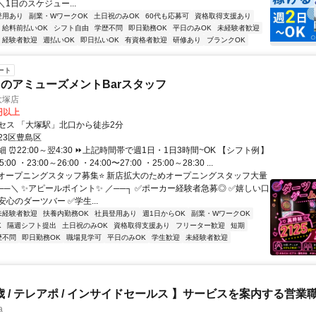
＼1日のスケジュー...
登用あり
副業・WワークOK
土日祝のみOK
60代も応募可
資格取得支援あり
給料前払いOK
シフト自由
学歴不問
即日勤務OK
平日のみOK
未経験者歓迎
経験者歓迎
週払いOK
即日払いOK
有資格者歓迎
研修あり
ブランクOK
ート
のアミューズメントBarスタッフ
's大塚店
5円以上
セス 「大塚駅」北口から徒歩2分
23区豊島区
 ⏰22:00～翌4:30 ⏩上記時間帯で週1日・1日3時間~OK 【シフト例】
:00 ・23:00～26:00 ・24:00〜27:00 ・25:00～28:30 ...
⭐オープニングスタッフ募集⭐ 新店拡大のためオープニングスタッフ大量
──＼ ✨アピールポイント✨ ／──┐ ✅ポーカー経験者急募◎ ✅嬉しい口
心のダーツバー ✅学生...
未経験者歓迎
扶養内勤務OK
社員登用あり
週1日からOK
副業・WワークOK
K
隔週シフト提出
土日祝のみOK
資格取得支援あり
フリーター歓迎
短期
歴不問
即日勤務OK
職場見学可
平日のみOK
学生歓迎
未経験者歓迎
6歳 / テレアポ / インサイドセールス 】サービスを案内する営業
a