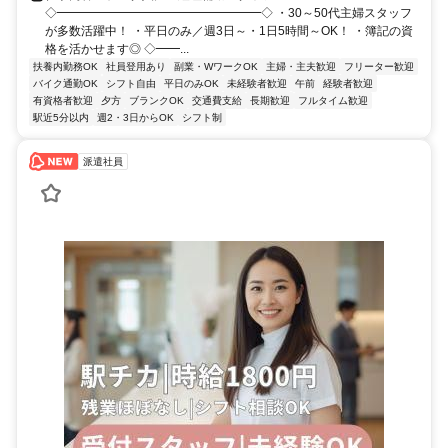
◇━━━━━━━━━━━━━━━━━◇ ・30～50代主婦スタッフ
が多数活躍中！ ・平日のみ／週3日～・1日5時間～OK！ ・簿記の資
格を活かせます◎ ◇━━...
扶養内勤務OK
社員登用あり
副業・WワークOK
主婦・主夫歓迎
フリーター歓迎
バイク通勤OK
シフト自由
平日のみOK
未経験者歓迎
午前
経験者歓迎
有資格者歓迎
夕方
ブランクOK
交通費支給
長期歓迎
フルタイム歓迎
駅近5分以内
週2・3日からOK
シフト制
派遣社員