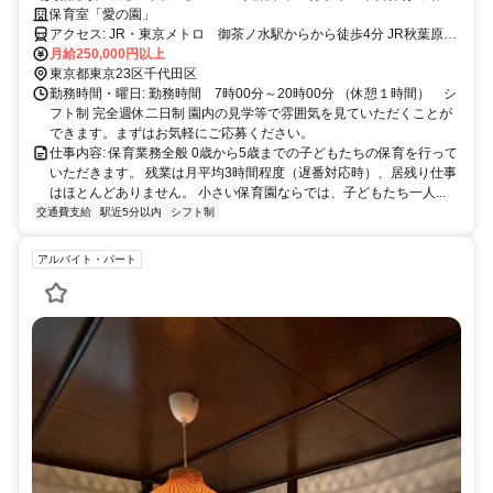
月1回土曜日出勤あり｜御茶ノ水駅から徒歩4分でアクセス◎別途賞与年
保育室「愛の園」
３回あり 借上げ社宅可（最大13万円）
アクセス: JR・東京メトロ 御茶ノ水駅からから徒歩4分 JR秋葉原駅
月給250,000円以上
から徒歩8分 東京メトロ 末広町駅から徒歩6分 自転車通勤可
東京都東京23区千代田区
勤務時間・曜日: 勤務時間 7時00分～20時00分 （休憩１時間） シ
フト制 完全週休二日制 園内の見学等で雰囲気を見ていただくことが
できます。まずはお気軽にご応募ください。
仕事内容: 保育業務全般 0歳から5歳までの子どもたちの保育を行って
いただきます。 残業は月平均3時間程度（遅番対応時）、居残り仕事
はほとんどありません。 小さい保育園ならでは、子どもたち一人...
交通費支給
駅近5分以内
シフト制
アルバイト・パート