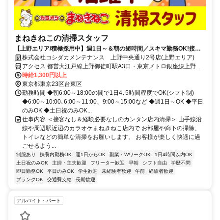
まねきねこの清掃スタッフ
【上野エリア/積極採用中】週1日～＆朝の短時間／スキマ勤務OK!接客
ナシ♪未経験歓迎!初バイト・初パートにもピッタリ★簡単もくもくお掃
株式会社コシダカメンテナンス 上野中央通り2号店(上野エリア)
除専属スタッフ!
アクセス 都営大江戸線上野御徒町駅A3口・東京メトロ銀座線上野広
小路駅A3口徒歩1分、JR上野駅不忍口徒歩5分
時給1,300円以上
東京都東京23区台東区
勤務時間 ◆朝6:00～18:00の間で1日4､5時間程度でOK(シフト制)
◆6:00～10:00､6:00～11:00、9:00～15:00など ◆週1日～OK ◆平日
のみOK ◆土日祝のみOK...
仕事内容 ＜接客なし＆経験必要なしのカンタン店内清掃＞ 山手線沿
線や周辺駅近辺のカラオケまねきねこ店内で お部屋や廊下の掃除、
トイレなどの簡単な清掃をお願いします。 お客様が楽しく快適に過
ごせるよう...
制服あり
扶養内勤務OK
週1日からOK
副業・WワークOK
1日4時間以内OK
土日祝のみOK
主婦・主夫歓迎
フリーター歓迎
早朝
シフト自由
学歴不問
即日勤務OK
平日のみOK
学生歓迎
未経験者歓迎
午前
経験者歓迎
ブランクOK
交通費支給
長期歓迎
アルバイト・パート