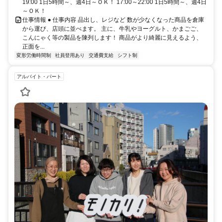
19:00 1日5時間～、週4日～ＯＫ！ 17:00～22:00 1日5時間～、週4日
～ＯＫ！
仕事情報 ● 仕事内容 品出し、レジなど 数が少なくなった商品を倉庫
から運び、店頭に並べます。 主に、牛乳やヨーグルト、かまごご、
こんにゃく等の製品を陳列します！ 商品がより綺麗に見えるよう、
正面を...
変形労働時間制
社員登用あり
交通費支給
シフト制
アルバイト・パート