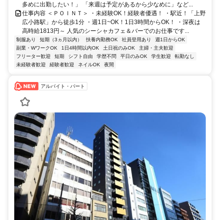
多めに出勤したい！」 「来週は予定があるから少なめに」など...
仕事内容 ＜ＰＯＩＮＴ＞ ・未経験OK！経験者優遇！ ・駅近！「上野
広小路駅」から徒歩1分 ・週1日~OK！1日3時間からOK！ ・深夜は
高時給1813円～ 人気のシーシャカフェ＆バーでのお仕事です...
制服あり
短期（3ヵ月以内）
扶養内勤務OK
社員登用あり
週1日からOK
副業・WワークOK
1日4時間以内OK
土日祝のみOK
主婦・主夫歓迎
フリーター歓迎
短期
シフト自由
学歴不問
平日のみOK
学生歓迎
転勤なし
未経験者歓迎
経験者歓迎
ネイルOK
夜間
アルバイト・パート