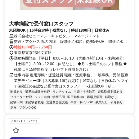
大学病院で受付窓口スタッフ
未経験OK｜16時台定時｜残業なし｜時給1800円｜日祝休み
株式会社ヒューマン・キャピタル・マネージメント
交通・アクセス 丸の内線「新御茶ノ水駅」徒歩5分/JR「御茶ノ水
駅」徒歩5分/千代田線「新御茶ノ水駅」徒歩7分
時給1,800円～2,250円
東京都東京23区文京区
勤務時間詳細 【平日】 8:00～16:10 （実働7時間10分・休憩60分）
【土曜日】 8:00～12:00（休憩なし） ◆月～土曜日のシフト勤務 ◆
残業は月15時間程度 （レセプト時期を含む）
仕事内容 雇用形態：派遣社員 職種：医療事務、一般事務、受付 医療
業界デビューOK｜2名募集 16時台定時｜残業なし｜日祝休み ＼マイ
ナ保険証の確認など受付窓口スタッフ／ ー ▪️未経験OK｜研...
制服あり
業界未経験者歓迎
ランチタイム
主婦・主夫歓迎
資格取得支援あり
フリーター歓迎
シフト自由
学歴不問
即日勤務OK
職場見学可
転勤なし
経験不問
未経験者歓迎
交通費全額支給
午前
ネイルOK
残業なし
研修あり
夕方
ブランクOK
アルバイト・パート