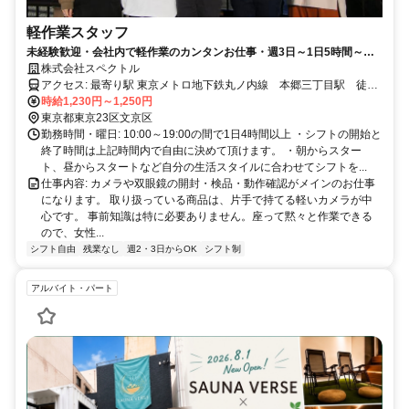
軽作業スタッフ
未経験歓迎・会社内で軽作業のカンタンお仕事・週3日～1日5時間～
OK・フリーターや主婦（夫）活躍中・アルバイト初心者も歓迎・長く働
株式会社スペクトル
けます・服装髪型自由・学生歓迎
アクセス: 最寄り駅 東京メトロ地下鉄丸ノ内線 本郷三丁目駅 徒歩
3分 東京メトロ地下鉄大江戸線 本郷三丁目駅 徒歩4分 都営三田
時給1,230円～1,250円
線 水道橋駅 徒歩4分 JR中央線・総武線 水道橋駅 徒歩8分 東京
東京都東京23区文京区
メトロ地下鉄丸ノ内線 御茶ノ水駅 徒歩9分 JR中央線・総武線 御
勤務時間・曜日: 10:00～19:00の間で1日4時間以上 ・シフトの開始と
茶ノ水駅 徒歩10分 東京メトロ南北線 後楽園駅 徒歩11分 周辺大
終了時間は上記時間内で自由に決めて頂けます。 ・朝からスター
学からのアクセス 順天堂大学 本郷・お茶の水キャンパス 徒歩9分
ト、昼からスタートなど自分の生活スタイルに合わせてシフトを...
東京大学 本郷キャンパス 徒歩10分 東京科学大学 湯島キャンパ
仕事内容: カメラや双眼鏡の開封・検品・動作確認がメインのお仕事
ス 徒歩10分 日本薬科大学 お茶の水キャンパス 徒歩12分 ・徒歩
になります。 取り扱っている商品は、片手で持てる軽いカメラが中
通勤、自転車通勤歓迎（駐輪スペースございます）
心です。 事前知識は特に必要ありません。座って黙々と作業できる
ので、女性...
シフト自由
残業なし
週2・3日からOK
シフト制
アルバイト・パート