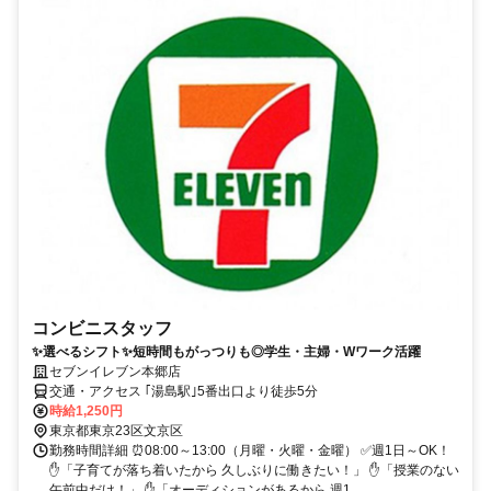
コンビニスタッフ
✨選べるシフト✨短時間もがっつりも◎学生・主婦・Wワーク活躍
セブンイレブン本郷店
交通・アクセス ｢湯島駅｣5番出口より徒歩5分
時給1,250円
東京都東京23区文京区
勤務時間詳細 ⏰08:00～13:00（月曜・火曜・金曜） ✅週1日～OK！
✋「子育てが落ち着いたから 久しぶりに働きたい！」 ✋「授業のない
午前中だけ！」 ✋「オーディションがあるから 週1...