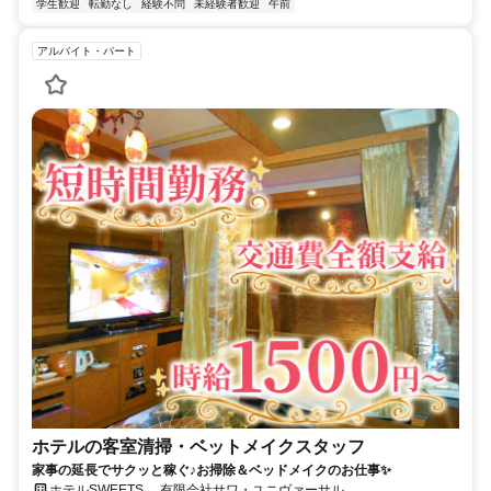
学生歓迎
転勤なし
経験不問
未経験者歓迎
午前
アルバイト・パート
ホテルの客室清掃・ベットメイクスタッフ
家事の延長でサクッと稼ぐ♪お掃除＆ベッドメイクのお仕事✨
ホテルSWEETS 有限会社サワ・ユニヴァーサル