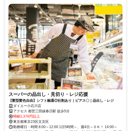
スーパーの品出し・見切り・レジ応援
【髪型髪色自由】シフト融通◎社割あり｜ピアス〇｜品出し・レジ
ダイエー小石川店
アクセス 都営三田線春日駅 徒歩5分
時給1,376円以上
東京都東京23区文京区
勤務曜日・時間 8:00～12:00 1日5時間～、週4日～ＯＫ！ 14:00～