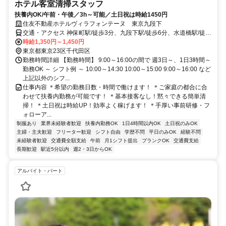
ホテル客室清掃スタッフ
扶養内OK/午前・午後／3h～可能／土日祝は時給1450円
住友不動産ホテルヴィラフォンテーヌ 東京九段下
交通・アクセス 神保町駅/徒歩3分、九段下駅/徒歩6分、水道橋駅/徒歩
7分
時給1,350円～1,450円
東京都東京23区千代田区
勤務時間詳細 【勤務時間】 9:00～16:00の間で 週3日～、1日3時間～
勤務OK ～ シフト例 ～ 10:00～14:30 10:00～15:00 9:00～16:00 など
上記以外のシフ...
仕事内容 ＊希望の勤務日数・時間で働けます！ ＊ご家庭の都合に合
わせて扶養内勤務が可能です！ ＊基本接客なし！黙々できる簡単清
掃！ ＊土日祝は時給UP！効率よく稼げます！ ＊手厚い事前研修・フ
ォローア...
制服あり
業界未経験者歓迎
扶養内勤務OK
1日4時間以内OK
土日祝のみOK
主婦・主夫歓迎
フリーター歓迎
シフト自由
学歴不問
平日のみOK
経験不問
未経験者歓迎
交通費全額支給
午前
月1シフト提出
ブランクOK
交通費支給
長期歓迎
駅近5分以内
週2・3日からOK
アルバイト・パート