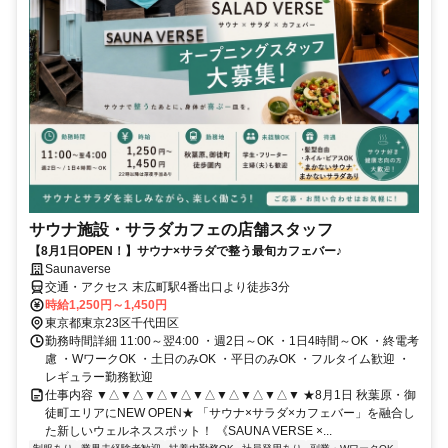
サウナ施設・サラダカフェの店舗スタッフ
【8月1日OPEN！】サウナ×サラダで整う最旬カフェバー♪
Saunaverse
交通・アクセス 末広町駅4番出口より徒歩3分
時給1,250円～1,450円
東京都東京23区千代田区
勤務時間詳細 11:00～翌4:00 ・週2日～OK ・1日4時間～OK ・終電考
慮 ・WワークOK ・土日のみOK ・平日のみOK ・フルタイム歓迎 ・
レギュラー勤務歓迎
仕事内容 ▼△▼△▼△▼△▼△▼△▼△▼△▼ ★8月1日 秋葉原・御
徒町エリアにNEW OPEN★ 「サウナ×サラダ×カフェバー」を融合し
た新しいウェルネススポット！ 《SAUNA VERSE ×...