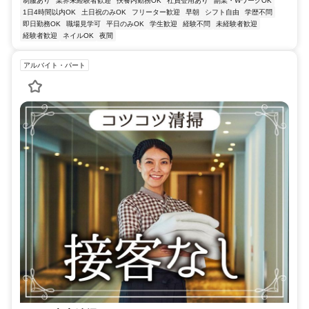
制服あり
業界未経験者歓迎
扶養内勤務OK
社員登用あり
副業・WワークOK
1日4時間以内OK
土日祝のみOK
フリーター歓迎
早朝
シフト自由
学歴不問
即日勤務OK
職場見学可
平日のみOK
学生歓迎
経験不問
未経験者歓迎
経験者歓迎
ネイルOK
夜間
アルバイト・パート