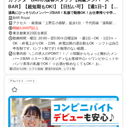
BAR】【超短期もOK!】【日払い可】【週1日~】【私
湯島にひっそりのメンバーズBAR！私服で勤務OK！お仕事帰りや学校
服勤務】
帰りにもそのまま勤務可☆髪型やカラーも自由です♪
BAR Royal
アクセス: ・銀座線「上野広小路駅」徒歩1分 ・千代田線「湯島駅」
徒歩3分 ・JR線「御徒町駅」徒歩5分 ・JR線「上野駅」徒歩6分 ・
時給3,000円以上
JR線「秋葉原駅」徒歩8分
東京都東京23区台東区
勤務時間・曜日: 20:00～翌5:00※日曜定休 ・週1日～OK ・1日3ｈ～
OK ・終電上がりOK ・22時、終電以降の遅出勤もOK ・シフトは自己
申告制です。(シフト制です) ※無理のない範囲...
仕事内容: ＼この求人のPOINT！！／ ☆喧騒からちょっと離れたメン
バーズBAR ☆スーツ系のダンディなお客様中心♪ ☆ワンピやニットや
パンツ系等の私服でOK！ ☆お酒が飲めなくてもOK！ お...
週1日からOK
シフト自由
駅近5分以内
シフト制
アルバイト・パート