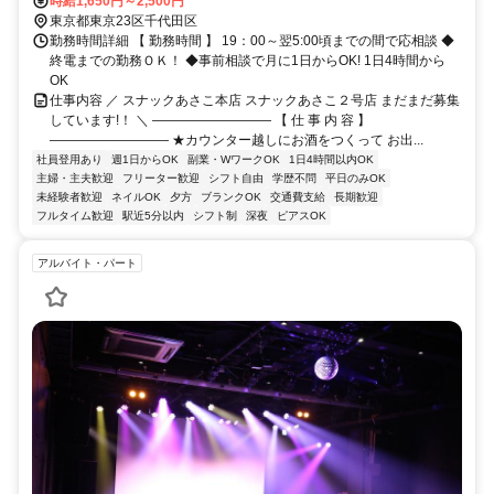
時給1,650円～2,500円
東京都東京23区千代田区
勤務時間詳細 【 勤務時間 】 19：00～翌5:00頃までの間で応相談 ◆
終電までの勤務ＯＫ！ ◆事前相談で月に1日からOK! 1日4時間から
OK
仕事内容 ／ スナックあさこ本店 スナックあさこ２号店 まだまだ募集
しています!！ ＼ ――――――――― 【 仕 事 内 容 】
――――――――― ★カウンター越しにお酒をつくって お出...
社員登用あり
週1日からOK
副業・WワークOK
1日4時間以内OK
主婦・主夫歓迎
フリーター歓迎
シフト自由
学歴不問
平日のみOK
未経験者歓迎
ネイルOK
夕方
ブランクOK
交通費支給
長期歓迎
フルタイム歓迎
駅近5分以内
シフト制
深夜
ピアスOK
アルバイト・パート