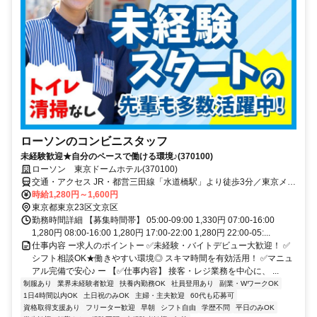
ローソンのコンビニスタッフ
未経験歓迎★自分のペースで働ける環境♪(370100)
ローソン 東京ドームホテル(370100)
交通・アクセス JR・都営三田線「水道橋駅」より徒歩3分／東京メト
ロ「後楽園駅」より徒歩10分
時給1,280円～1,600円
東京都東京23区文京区
勤務時間詳細 【募集時間帯】 05:00-09:00 1,330円 07:00-16:00
1,280円 08:00-16:00 1,280円 17:00-22:00 1,280円 22:00-05:...
仕事内容 ー求人のポイントー ✅未経験・バイトデビュー大歓迎！ ✅
シフト相談OK★働きやすい環境◎ スキマ時間を有効活用！ ✅マニュ
アル完備で安心♪ ー 【✅仕事内容】 接客・レジ業務を中心に、 ...
制服あり
業界未経験者歓迎
扶養内勤務OK
社員登用あり
副業・WワークOK
1日4時間以内OK
土日祝のみOK
主婦・主夫歓迎
60代も応募可
資格取得支援あり
フリーター歓迎
早朝
シフト自由
学歴不問
平日のみOK