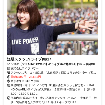
短期スタッフ(ライブ)/lp17
8/15-16➰【SEKAI NO OWARI】のライブstaff募集✨1日3ｈ～単発OK✨
大学生活躍中！
株式会社ライブパワー
アクセス: JR中央・総武線 「水道橋駅」西口より徒歩3～5分 （西口
から後楽園ブリッジ経由） 都営三田線「水道橋駅」A2出口より徒歩3
日給5,000円～24,641円
～5分 丸ノ内線・南北線 「後楽園駅」2番出口より徒歩1分 都営大江
東京都東京23区文京区
戸線「春日駅」6番出口より徒歩3～5分
勤務時間・曜日: 8/15-16の2日間❗夏休みにサクッと稼げる♪ SEKAI
NO OWARIのライブstaff大募集✊️ 【1日3時間～勤務ＯＫ！】 (例) ⏰
8:00～15:00 ⏰12:0...
仕事内容: 応募方法は、青い応募ボタンを押したあと、 生年月日、性
別、電話番号を入力するだけ！ 他はスキップでOK！