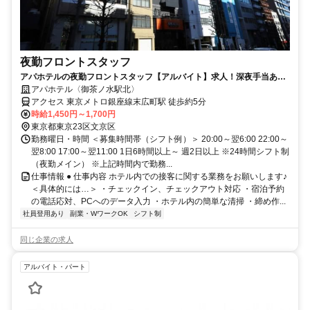
夜勤フロントスタッフ
アパホテルの夜勤フロントスタッフ【アルバイト】求人！深夜手当あり
の夜勤帯でしっかり稼げる
アパホテル〈御茶ノ水駅北〉
アクセス 東京メトロ銀座線末広町駅 徒歩約5分
時給1,450円～1,700円
東京都東京23区文京区
勤務曜日・時間 ＜募集時間帯（シフト例）＞ 20:00～翌6:00 22:00～
翌8:00 17:00～翌11:00 1日6時間以上～ 週2日以上 ※24時間シフト制
（夜勤メイン） ※上記時間内で勤務...
仕事情報 ● 仕事内容 ホテル内での接客に関する業務をお願いします♪
＜具体的には…＞ ・チェックイン、チェックアウト対応 ・宿泊予約
の電話応対、PCへのデータ入力 ・ホテル内の簡単な清掃 ・締め作...
社員登用あり
副業・WワークOK
シフト制
同じ企業の求人
アルバイト・パート