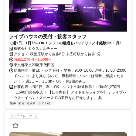
ライブハウスの受付・接客スタッフ
＼週1日、1日3h～OK！シフトの融通もバッチリ！／未経験OK！月2回~
の出勤もOK！サブの仕事として勤務できます！
株式会社ミクスカルチャー
アクセス: 秋葉原駅から徒歩8分 末広町駅から徒歩1分
時給1,270円～1,500円
東京都東京23区千代田区
勤務時間・曜日: ＜シフト例＞ 早番：9:00~16:00 遅番：16:00~23:00
イベントにより異なるので、 勤務時間については随時ご相談くださ
い！ ・週1日～、1日3h～OK ・月2回のみ...
仕事内容: ✅週1日、3h～OK！シフトの融通抜群！ ✅時給1,270円
~1,500円の高収入！ 【仕事内容】 アイドルがライブを行う ライブハ
ウス・イベントスペースでの業務をお任せします。 具...
急募
駅近5分以内
シフト制
アルバイト・パート