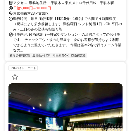
アクセス: 勤務地住所 ・千駄木→東京メトロ千代田線 千駄木駅 徒
歩3分 ・湯島→東京メトロ千代田線 湯島駅 徒歩10分 東京メトロ
日給5,000円～10,000円
丸の内線、都営大江戸線 本郷三丁目駅 徒歩８分 ・池袋→東京メ
東京都東京23区文京区
トロ有楽町線、東京メトロ副都心線 要町駅 徒歩12分
勤務時間・曜日: 勤務時間 11時15分～16時までの間で４時間程度
（現場により多少前後します） 勤務曜日 シフト制 週1日～OK 平日の
み・土日のみの勤務も相談可能
仕事内容: 民泊施設（一軒家やマンション）の清掃スタッフのお仕事
です。 チェックアウト後のお部屋を、次のお客様が気持ちよく利用
できるように整えていただきます。 作業は基本2名で行うチーム作業
なの...
変形労働時間制
週1日からOK
即日勤務OK
交通費支給
アルバイト・パート