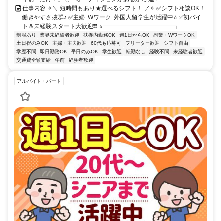
仕事内容 ✧＼ 短時間もあり★選べるシフト！ ／✧ ✅シフト相談OK！
働きやすさ抜群♪ ✅主婦･Wワーク･外国人留学生が活躍中⭐ ✅初バイ
ト＆未経験スタート大歓迎❗❗ ⭐━━━━━━━━━━━━┓...
制服あり
業界未経験者歓迎
扶養内勤務OK
週1日からOK
副業・WワークOK
土日祝のみOK
主婦・主夫歓迎
60代も応募可
フリーター歓迎
シフト自由
学歴不問
即日勤務OK
平日のみOK
学生歓迎
転勤なし
経験不問
未経験者歓迎
交通費全額支給
午前
経験者歓迎
アルバイト・パート