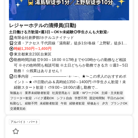
レジャーホテルの清掃員(日勤)
土日働ける方歓迎×週3日～OK✨未経験◎学生さんも大歓迎♪
有限会社創夢館/ホテルユナイテッド
交通・アクセス 千代田線「湯島駅」徒歩1分/各線「上野駅」徒歩10
分
時給1,350円～1,400円
東京都東京23区台東区
勤務時間詳細 ⏰9:00～18:00 ※17時までや10時からの勤務など相談
可 ※その他時間も相談可能 ※土日どちらか勤務できる方 ☆週3～5日
勤務！ ☆残業はありません！
仕事内容 ╭────────────･⭐･･─╮ ★～この求人のおすすめポ
イント～★ ⛅日勤のみ＆高時給1350～1400円 ⛅学生さん歓迎！未
経験スタート歓迎！ ⛅9:00～18:00の通し勤務で...
制服あり
業界未経験者歓迎
社員登用あり
副業・WワークOK
主婦・主夫歓迎
フリーター歓迎
バイク通勤OK
シフト自由
学歴不問
固定時間制
平日のみOK
転勤なし
経験不問
未経験者歓迎
午前
経験者歓迎
研修あり
夕方
ブランクOK
交通費支給
アルバイト・パート