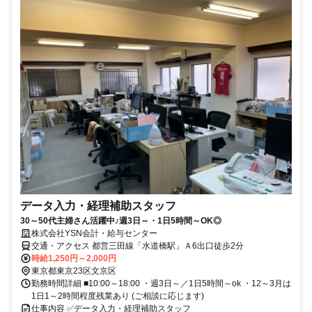
データ入力・経理補助スタッフ
30～50代主婦さん活躍中♪週3日～・1日5時間～OK◎
株式会社YSN会計・給与センター
交通・アクセス 都営三田線「水道橋駅」Ａ6出口徒歩2分
時給1,250円～2,000円
東京都東京23区文京区
勤務時間詳細 ■10:00～18:00 ・週3日～／1日5時間～ok ・12～3月は
1日1～2時間程度残業あり (ご相談に応じます)
仕事内容 ✅データ入力・経理補助スタッフ