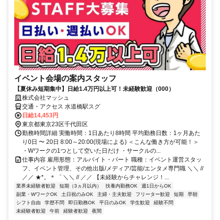
イベント会場の案内スタッフ
【夏休み短期集中】日給1.4万円以上可！未経験歓迎（000）
株式会社マッシュ
交通・アクセス 水道橋駅スグ
日給14,453円
東京都東京23区千代田区
勤務時間詳細 実働時間：1日あたり8時間 平均勤務日数：1ヶ月あた
り0日 〜 20日 8:00～20:00(現場による) ＜こんな働き方が可能！＞
・Wワークの1つとして空いた日だけ ・サークルの...
仕事内容 雇用形態：アルバイト・パート 職種：イベント運営スタッ
フ、イベント管理、その他出版/メディア/芸能/エンタメ専門職 ＼＼ //
／／ ★*。＊゜ ＼＼ // ／／ 【未経験からチャレンジ！...
業界未経験者歓迎
短期（3ヵ月以内）
扶養内勤務OK
週1日からOK
副業・WワークOK
土日祝のみOK
主婦・主夫歓迎
フリーター歓迎
短期
早朝
シフト自由
学歴不問
即日勤務OK
平日のみOK
学生歓迎
経験不問
未経験者歓迎
午前
経験者歓迎
夜間