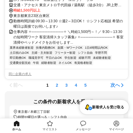
交通・アクセス 東京メトロ千代田線 / 湯島駅 （徒歩3分） JR上野駅 /
（徒歩6分）
時給1,500円以上
東京都東京23区台東区
勤務時間詳細 09:30～13:30 ☆週2～3日OK！ ☆シフト応相談 希望の
曜日は面接でお伺いします♪
仕事内容 ✧────────────✧ ＼時給1,500円～！／ 9:30～13:30
の短時間ワーク 客室清掃スタッフ募集♪ ✧────────────✧ 客室
清掃やベッドメイクをお任せします...
業界未経験者歓迎
扶養内勤務OK
副業・WワークOK
1日4時間以内OK
土日祝のみOK
主婦・主夫歓迎
フリーター歓迎
シフト自由
学歴不問
即日勤務OK
職場見学可
平日のみOK
学生歓迎
経験不問
未経験者歓迎
交通費全額支給
午前
経験者歓迎
ネイルOK
有資格者歓迎
同じ企業の求人
前へ
次へ
1
2
3
4
5
この条件の新着求人を受け取る
新着求人を受け取る
東京都 / 本郷三丁目駅
時間や曜日が選べる・シフト自由
「LINEで受け取る」では、新着求人のほか、おすすめ情報なども配信しま
ホーム
マイリスト
メッセージ
マイページ
す。
詳しくはこちら