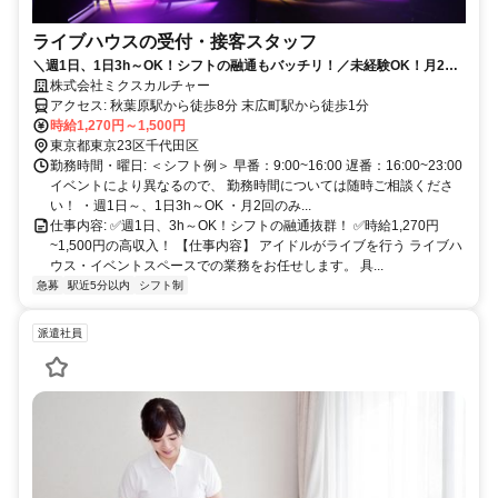
ライブハウスの受付・接客スタッフ
＼週1日、1日3h～OK！シフトの融通もバッチリ！／未経験OK！月2回~
の出勤もOK！サブの仕事として勤務できます！
株式会社ミクスカルチャー
アクセス: 秋葉原駅から徒歩8分 末広町駅から徒歩1分
時給1,270円～1,500円
東京都東京23区千代田区
勤務時間・曜日: ＜シフト例＞ 早番：9:00~16:00 遅番：16:00~23:00
イベントにより異なるので、 勤務時間については随時ご相談くださ
い！ ・週1日～、1日3h～OK ・月2回のみ...
仕事内容: ✅週1日、3h～OK！シフトの融通抜群！ ✅時給1,270円
~1,500円の高収入！ 【仕事内容】 アイドルがライブを行う ライブハ
ウス・イベントスペースでの業務をお任せします。 具...
急募
駅近5分以内
シフト制
派遣社員