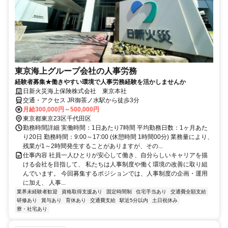
東京海上グループ会社の人事労務
経験者募集★働きやすい環境で人事労務経験を活かしませんか
日新火災海上保険株式会社 東京本社
交通・アクセス JR御茶ノ水駅から徒歩3分
月給300,000円～500,000円
東京都東京23区千代田区
勤務時間詳細 実働時間：1日あたり7時間 平均勤務日数：1ヶ月あた
り20日 勤務時間：9:00～17:00 (休憩時間 1時間00分) 業務量により、
残業が1～2時間発生することがありますが、その...
仕事内容 社員一人ひとりが安心して働き、自分らしいキャリアを描
ける会社を目指して、 私たちは人事制度や働く環境の改善に取り組
んでいます。 今回募集するポジションでは、人事制度の企画・運用
に加え、 人事...
業界未経験者歓迎
資格取得支援あり
固定時間制
住宅手当あり
交通費全額支給
研修あり
賞与あり
育休あり
交通費支給
駅近5分以内
土日祝休み
寮・社宅あり