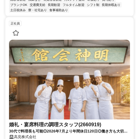
ブランクOK
交通費支給
長期歓迎
フルタイム歓迎
シフト制
長期休暇あり
土日祝休み
寮・社宅あり
食事補助あり
正社員
婚礼・宴席料理の調理スタッフ(2660919)
30代で料理長も可能◎2026年7月より年間休日120日◎働き方も大切に
できる♪料理人として成長したい方歓迎
高見株式会社