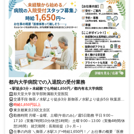
都内大学病院での入退院の受付業務
＜駅徒歩3分＞未経験でも時給1,650円／都内有名大学病院
順天堂大学 医学部附属順天堂医院
交通手段 御茶ノ水駅より徒歩3分 新御茶ノ水駅より徒歩5分 秋葉原駅
より徒歩12分
時給1,650円以上
東京都東京23区文京区
勤務時間 月曜～金曜、土曜(午前のみ)／週5日勤務 平日 9:00～
17:10（実働7時間10分/休憩1時間） 土曜 9:00～13:00（実働4時間/休
憩1時間） 就労期間：長期前提（3ヶ月～）
仕事の内容 ＼御茶ノ水駅スグ×時給1,650円！／ お仕事の概要「医療