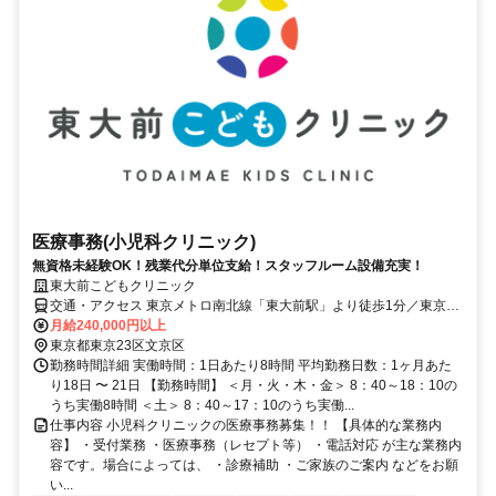
医療事務(小児科クリニック)
無資格未経験OK！残業代分単位支給！スタッフルーム設備充実！
東大前こどもクリニック
交通・アクセス 東京メトロ南北線「東大前駅」より徒歩1分／東京メ
トロ千代田線「根津駅」より徒歩11分／都営三田線「春日駅」より徒
月給240,000円以上
歩12分 ※自転車通勤OK!
東京都東京23区文京区
勤務時間詳細 実働時間：1日あたり8時間 平均勤務日数：1ヶ月あた
り18日 〜 21日 【勤務時間】 ＜月・火・木・金＞ 8：40～18：10の
うち実働8時間 ＜土＞ 8：40～17：10のうち実働...
仕事内容 小児科クリニックの医療事務募集！！ 【具体的な業務内
容】 ・受付業務 ・医療事務（レセプト等） ・電話対応 が主な業務内
容です。場合によっては、 ・診療補助 ・ご家族のご案内 などをお願
い...