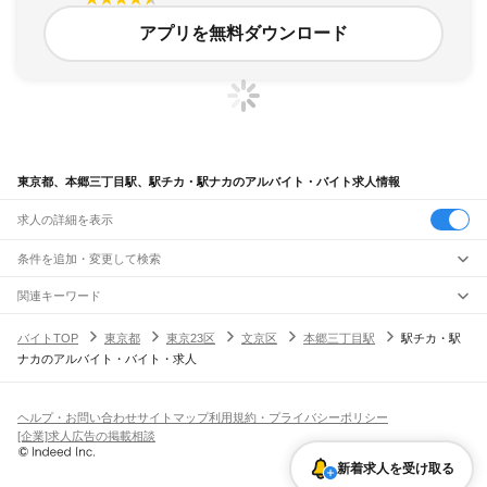
アプリを無料ダウンロード
東京都、本郷三丁目駅、駅チカ・駅ナカのアルバイト・バイト求人情報
求人の詳細を表示
条件を追加・変更して検索
市区町村を追加・変更
関連キーワード
完全在宅ワーク 全国
シール貼り 在宅
現在地周辺
ガチャガチャ
犬カフェ
東京都
駅を追加・変更
バイトTOP
東京都
東京23区
文京区
本郷三丁目駅
駅チカ・駅
東京都
すべて
ナカのアルバイト・バイト・求人
東京23区
すべて
職種を追加・変更
JR東海道本線(東京～熱海)
千代田区
中央区
港区
新宿区
文京区
台東区
墨田区
江東区
品川区
目黒区
大田区
東京駅
新橋駅
品川駅
飲食・フードサービス
世田谷区
渋谷区
中野区
杉並区
豊島区
北区
荒川区
板橋区
練馬区
足立区
葛飾区
特徴を追加・変更
飲食・フードサービス
江戸川区
すべて
ヘルプ・お問い合わせ
サイトマップ
利用規約・プライバシーポリシー
JR山手線
ホールスタッフ
キッチンスタッフ
皿洗い・洗い場
精肉・鮮魚加工
給食調理
人気
[企業]求人広告の掲載相談
大崎駅
五反田駅
目黒駅
恵比寿駅
渋谷駅
原宿駅
代々木駅
新宿駅
新大久保駅
八王子市
立川市
武蔵野市
三鷹市
青梅市
府中市
昭島市
調布市
町田市
小金井市
雇用形態を追加・変更
パン屋（ベーカリー）
フードカウンター販売員
バー（BAR）・バーテンダー
日払いOK
高校生歓迎
学生歓迎
深夜の仕事
髪型・髪色自由
ひげOK
ネイルOK
高田馬場駅
目白駅
池袋駅
大塚駅
巣鴨駅
駒込駅
田端駅
西日暮里駅
日暮里駅
鶯谷駅
小平市
日野市
東村山市
国分寺市
国立市
福生市
狛江市
東大和市
清瀬市
新着求人を受け取る
飲食店補助（開店・閉店準備）
飲食店（店長・マネージャー）
ピアスOK
アルバイト・パート
履歴書不要
オープニングスタッフ
留学生・外国人活躍中
上野駅
御徒町駅
秋葉原駅
神田駅
東京駅
有楽町駅
新橋駅
浜松町駅
田町駅
東久留米市
武蔵村山市
多摩市
稲城市
羽村市
あきる野市
西東京市
大島町
利島村
都道府県を変更
営業・販売