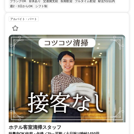
ブランクOK
育休あり
交通費支給
長期歓迎
フルタイム歓迎
駅近5分以内
週2・3日からOK
シフト制
アルバイト・パート
ホテル客室清掃スタッフ
扶養内OK/午前・午後／3h～可能／土日祝は時給1450円