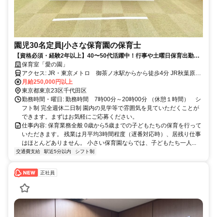
園児30名定員|小さな保育園の保育士
【資格必須・経験2年以上】40〜50代活躍中！行事や土曜日保育出勤・
月1回土曜日出勤あり｜御茶ノ水駅から徒歩4分でアクセス◎別途賞与年
保育室「愛の園」
３回あり 借上げ社宅可（最大13万円）
アクセス: JR・東京メトロ 御茶ノ水駅からから徒歩4分 JR秋葉原駅
月給250,000円以上
から徒歩8分 東京メトロ 末広町駅から徒歩6分 自転車通勤可
東京都東京23区千代田区
勤務時間・曜日: 勤務時間 7時00分～20時00分 （休憩１時間） シ
フト制 完全週休二日制 園内の見学等で雰囲気を見ていただくことが
できます。まずはお気軽にご応募ください。
仕事内容: 保育業務全般 0歳から5歳までの子どもたちの保育を行って
いただきます。 残業は月平均3時間程度（遅番対応時）、居残り仕事
はほとんどありません。 小さい保育園ならでは、子どもたち一人...
交通費支給
駅近5分以内
シフト制
正社員