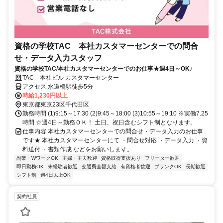
資格の学校TAC 本社カスタマーセンターでの問合
せ・データ入力スタッフ
資格の学校TAC/本社カスタマーセンターでのお仕事★週4日～OK♪
TAC 本社ビル カスタマーセンター
アクセス 水道橋駅徒歩5分
時給1,230円以上
東京都東京23区千代田区
勤務時間 (1)9:15～17:30 (2)9:45～18:00 (3)10:55～19:10 ※実働7.25
時間 ☆週4日～勤務ＯＫ！ 土日、祝日含むシフト制となります。
仕事内容 本社カスタマーセンターでの問合せ・データ入力のお仕事
です★ 本社カスタマーセンターにて ・問合せ対応 ・データ入力 ・資
料送付 ・書類作成 などをお願いします。
副業・WワークOK
主婦・主夫歓迎
資格取得支援あり
フリーター歓迎
即日勤務OK
未経験者歓迎
交通費全額支給
有資格者歓迎
ブランクOK
長期歓迎
シフト制
週4日以上OK
契約社員