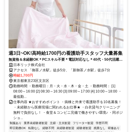
週3日~OK!高時給1700円の看護助手スタッフ大量募集
無資格＆未経験OK＊PCスキル不要＊電話対応なし＊40代・50代活躍
中！
日本リック株式会社
アクセス 「御茶ノ水駅」徒歩5分、「新御茶ノ水駅」徒歩7分
時給1,700円
東京都東京23区文京区
勤務時間 ・勤務曜日：月・火・水・木・金・土 ・勤務時間： [1]
08:00～16:00 [2] 08:30～16:30 [3] 09:00～17:00 [4] 10:00～18:00 ・
最低勤...
仕事内容 ★おすすめポイント ・病棟と外来で看護助手を10名募集！
・未経験から医療現場に関われるお仕事★ ・白衣貸与クリーニング
無料で負担なし！ ・食堂＆コンビニ完備で働きやすい環境♪ ・同ポジ
ショ...
制服あり
業界未経験者歓迎
主婦・主夫歓迎
フリーター歓迎
学歴不問
即日勤務OK
転勤なし
経験不問
未経験者歓迎
経験者歓迎
残業なし
研修あり