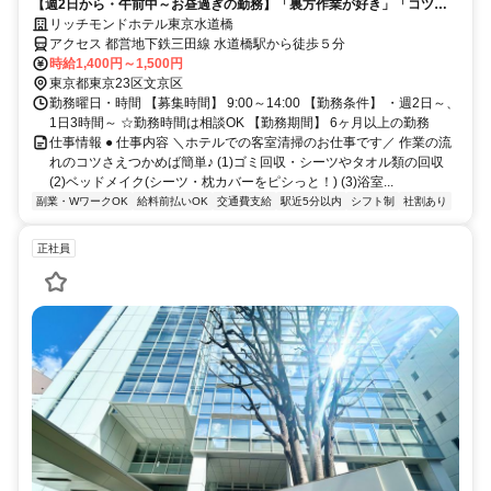
【週2日から・午前中～お昼過ぎの勤務】「裏方作業が好き」「コツコ
ツ作業が得意」歓迎！
リッチモンドホテル東京水道橋
アクセス 都営地下鉄三田線 水道橋駅から徒歩５分
時給1,400円～1,500円
東京都東京23区文京区
勤務曜日・時間 【募集時間】 9:00～14:00 【勤務条件】 ・週2日～、
1日3時間～ ☆勤務時間は相談OK 【勤務期間】 6ヶ月以上の勤務
仕事情報 ● 仕事内容 ＼ホテルでの客室清掃のお仕事です／ 作業の流
れのコツさえつかめば簡単♪ (1)ゴミ回収・シーツやタオル類の回収
(2)ベッドメイク(シーツ・枕カバーをピシっと！) (3)浴室...
副業・WワークOK
給料前払いOK
交通費支給
駅近5分以内
シフト制
社割あり
正社員