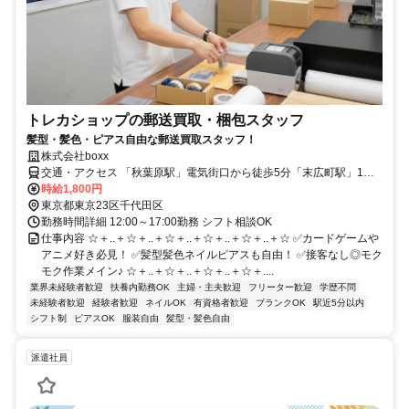
トレカショップの郵送買取・梱包スタッフ
髪型・髪色・ピアス自由な郵送買取スタッフ！
株式会社boxx
交通・アクセス 「秋葉原駅」電気街口から徒歩5分「末広町駅」1番
出口から徒歩2分
時給1,800円
東京都東京23区千代田区
勤務時間詳細 12:00～17:00勤務 シフト相談OK
仕事内容 ☆＋..＋☆＋..＋☆＋..＋☆＋..＋☆＋..＋☆ ✅カードゲームや
アニメ好き必見！ ✅髪型髪色ネイルピアスも自由！ ✅接客なし◎モク
モク作業メイン♪ ☆＋..＋☆＋..＋☆＋..＋☆＋....
業界未経験者歓迎
扶養内勤務OK
主婦・主夫歓迎
フリーター歓迎
学歴不問
未経験者歓迎
経験者歓迎
ネイルOK
有資格者歓迎
ブランクOK
駅近5分以内
シフト制
ピアスOK
服装自由
髪型・髪色自由
派遣社員