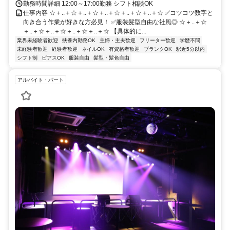
勤務時間詳細 12:00～17:00勤務 シフト相談OK
仕事内容 ☆＋..＋☆＋..＋☆＋..＋☆＋..＋☆＋..＋☆ ✅コツコツ数字と
向き合う作業が好きな方必見！ ✅服装髪型自由な社風◎ ☆＋..＋☆
＋..＋☆＋..＋☆＋..＋☆＋..＋☆ 【具体的に...
業界未経験者歓迎
扶養内勤務OK
主婦・主夫歓迎
フリーター歓迎
学歴不問
未経験者歓迎
経験者歓迎
ネイルOK
有資格者歓迎
ブランクOK
駅近5分以内
シフト制
ピアスOK
服装自由
髪型・髪色自由
アルバイト・パート