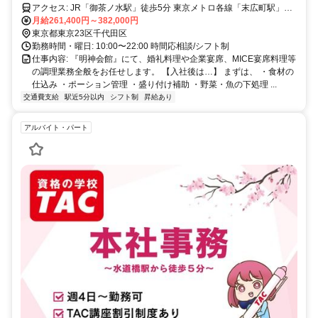
アクセス: JR「御茶ノ水駅」徒歩5分 東京メトロ各線「末広町駅」
「新御茶ノ水駅」徒歩5分
月給261,400円～382,000円
東京都東京23区千代田区
勤務時間・曜日: 10:00〜22:00 時間応相談/シフト制
仕事内容: 『明神会館』にて、婚礼料理や企業宴席、MICE宴席料理等
の調理業務全般をお任せします。 【入社後は…】 まずは、 ・食材の
仕込み ・ポーション管理 ・盛り付け補助 ・野菜・魚の下処理 ...
交通費支給
駅近5分以内
シフト制
昇給あり
アルバイト・パート