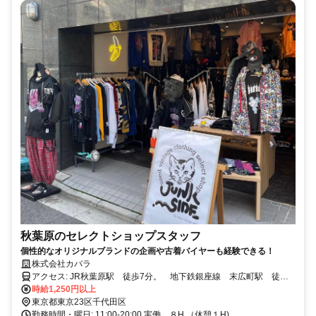
秋葉原のセレクトショップスタッフ
個性的なオリジナルブランドの企画や古着バイヤーも経験できる！
株式会社カバラ
アクセス: JR秋葉原駅 徒歩7分。 地下鉄銀座線 末広町駅 徒歩1
分。 地下鉄千代田線 湯島駅（6分）
時給1,250円以上
東京都東京23区千代田区
勤務時間・曜日: 11:00-20:00 実働 ８H （休憩１H)