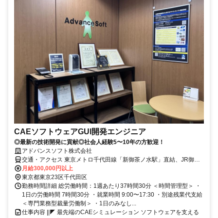
CAEソフトウェアGUI開発エンジニア
◎最新の技術開発に貢献◎社会人経験5〜10年の方歓迎！
アドバンスソフト株式会社
交通・アクセス 東京メトロ千代田線「新御茶ノ水駅」直結、JR御茶
ノ水駅徒歩1分、東京メトロ丸ノ内線「御茶ノ水駅」徒歩8分、都営新
月給300,000円以上
宿線「小川町駅」徒歩8分
東京都東京23区千代田区
勤務時間詳細 総労働時間：1週あたり37時間30分 ＜時間管理型＞ ・
1日の労働時間 7時間30分 ・就業時間 9:00〜17:30 ・別途残業代支給
＜専門業務型裁量労働制＞ ・1日のみなし...
仕事内容 ||◤ 最先端のCAEシミュレーション ソフトウェアを支える