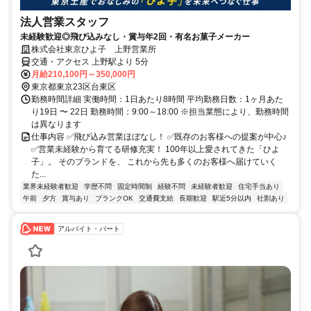
法人営業スタッフ
未経験歓迎◎飛び込みなし・賞与年2回・有名お菓子メーカー
株式会社東京ひよ子 上野営業所
交通・アクセス 上野駅より 5分
月給210,100円～350,000円
東京都東京23区台東区
勤務時間詳細 実働時間：1日あたり8時間 平均勤務日数：1ヶ月あた
り19日 〜 22日 勤務時間：9:00～18:00 ※担当業態により、勤務時間
は異なります
仕事内容 ✅飛び込み営業ほぼなし！ ✅既存のお客様への提案が中心♪
✅営業未経験から育てる研修充実！ 100年以上愛されてきた「ひよ
子」。 そのブランドを、 これから先も多くのお客様へ届けていく
た...
業界未経験者歓迎
学歴不問
固定時間制
経験不問
未経験者歓迎
住宅手当あり
午前
夕方
賞与あり
ブランクOK
交通費支給
長期歓迎
駅近5分以内
社割あり
アルバイト・パート