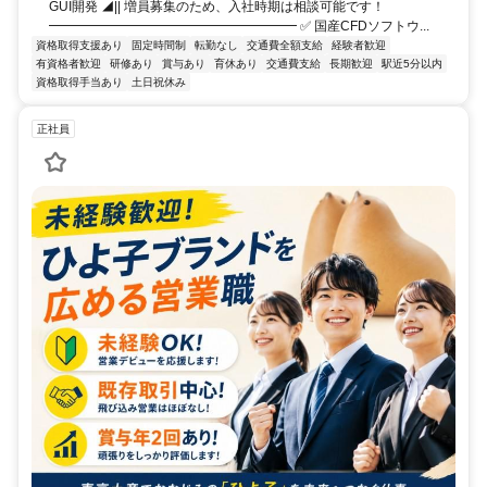
GUI開発 ◢|| 増員募集のため、入社時期は相談可能です！
━━━━━━━━━━━━━━━━━━━ ✅ 国産CFDソフトウ...
資格取得支援あり
固定時間制
転勤なし
交通費全額支給
経験者歓迎
有資格者歓迎
研修あり
賞与あり
育休あり
交通費支給
長期歓迎
駅近5分以内
資格取得手当あり
土日祝休み
正社員