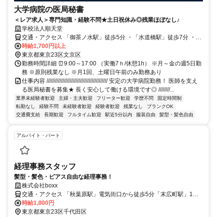
大学病院の医局秘書
＜レア求人＞専門知識・経験不問★土日祝休み◎残業ほぼなし♪
学校法人順天堂
交通・アクセス 「御茶ノ水駅」徒歩5分 ・「水道橋駅」徒歩7分 ・
「本郷三丁目駅」徒歩7分
時給1,700円以上
東京都東京23区文京区
勤務時間詳細 ⏰9:00～17:00 （実働7ｈ/休憩1h） ※月～金の週5日勤
務 ※原則残業なし ※月1回、土曜日午前のみ勤務あり
仕事内容 ////////////////////////////////////////// 安定の大学病院勤務！ 医師を支え
る医局秘書を募集★ 長く安心して働ける環境です◎ ////////...
業界未経験者歓迎
主婦・主夫歓迎
フリーター歓迎
学歴不問
固定時間制
転勤なし
経験不問
未経験者歓迎
経験者歓迎
残業なし
ブランクOK
交通費支給
長期歓迎
フルタイム歓迎
駅近5分以内
服装自由
髪型・髪色自由
アルバイト・パート
経理事務スタッフ
髪型・髪色・ピアス自由な経理事務！
株式会社boxx
交通・アクセス 「秋葉原駅」電気街口から徒歩5分「末広町駅」1番
出口から徒歩2分
時給1,800円
東京都東京23区千代田区