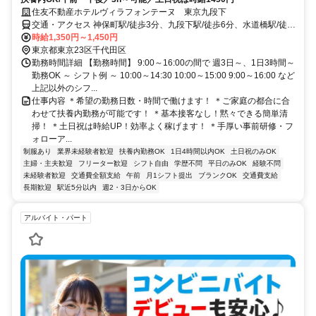
住友不動産ホテルヴィラフォンテーヌ 東京九段下
交通・アクセス 神保町駅/徒歩3分、九段下駅/徒歩6分、水道橋駅/徒歩
7分
時給1,350円～1,450円
東京都東京23区千代田区
勤務時間詳細 【勤務時間】 9:00～16:00の間で 週3日～、1日3時間～
勤務OK ～ シフト例 ～ 10:00～14:30 10:00～15:00 9:00～16:00 など
上記以外のシフ...
仕事内容 ＊希望の勤務日数・時間で働けます！ ＊ご家庭の都合に合
わせて扶養内勤務が可能です！ ＊基本接客なし！黙々できる簡単清
掃！ ＊土日祝は時給UP！効率よく稼げます！ ＊手厚い事前研修・フ
ォローア...
制服あり
業界未経験者歓迎
扶養内勤務OK
1日4時間以内OK
土日祝のみOK
主婦・主夫歓迎
フリーター歓迎
シフト自由
学歴不問
平日のみOK
経験不問
未経験者歓迎
交通費全額支給
午前
月1シフト提出
ブランクOK
交通費支給
長期歓迎
駅近5分以内
週2・3日からOK
アルバイト・パート