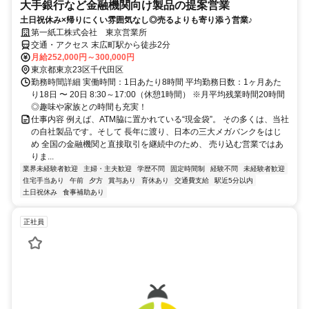
大手銀行など金融機関向け製品の提案営業
土日祝休み×帰りにくい雰囲気なし◎売るよりも寄り添う営業♪
第一紙工株式会社 東京営業所
交通・アクセス 末広町駅から徒歩2分
月給252,000円～300,000円
東京都東京23区千代田区
勤務時間詳細 実働時間：1日あたり8時間 平均勤務日数：1ヶ月あた
り18日 〜 20日 8:30～17:00（休憩1時間） ※月平均残業時間20時間
◎趣味や家族との時間も充実！
仕事内容 例えば、ATM脇に置かれている“現金袋”。 その多くは、当社
の自社製品です。そして 長年に渡り、日本の三大メガバンクをはじ
め 全国の金融機関と直接取引を継続中のため、 売り込む営業ではあ
りま...
業界未経験者歓迎
主婦・主夫歓迎
学歴不問
固定時間制
経験不問
未経験者歓迎
住宅手当あり
午前
夕方
賞与あり
育休あり
交通費支給
駅近5分以内
土日祝休み
食事補助あり
正社員