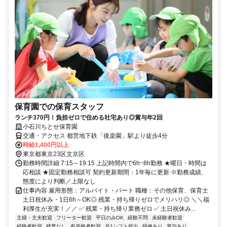
保育園での保育スタッフ
ランチ370円！負担ゼロで住める社宅あり◎賞与年2回
小石川ちとせ保育園
交通・アクセス 都営地下鉄「後楽園」駅より徒歩4分
時給1,400円以上
東京都東京23区文京区
勤務時間詳細 7:15～19:15 上記時間内で6h~8h勤務 ★曜日・時間は
応相談 ★固定勤務相談可 契約更新期間：1年毎に更新 ※勤務成績、
態度により判断／上限なし
仕事内容 雇用形態：アルバイト・パート 職種：その他保育、保育士
土日祝休み・1日6h～OK◎ 残業・持ち帰りゼロでメリハリ◎ ＼＼福
利厚生が充実！／／ ✅ 残業・持ち帰り業務ゼロ ✅ 土日祝休み...
主婦・主夫歓迎
フリーター歓迎
平日のみOK
経験不問
未経験者歓迎
経験者歓迎
残業なし
有資格者歓迎
月1シフト提出
研修あり
賞与あり