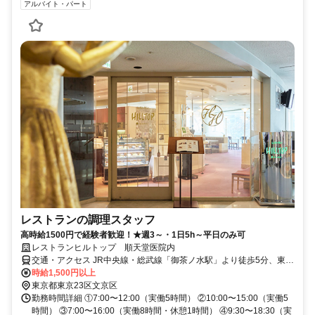
アルバイト・パート
レストランの調理スタッフ
高時給1500円で経験者歓迎！★週3～・1日5h～平日のみ可
レストランヒルトップ 順天堂医院内
交通・アクセス JR中央線・総武線「御茶ノ水駅」より徒歩5分、東京
メトロ丸の内線「本郷三丁目駅」より徒歩8分、東京メトロ千代田線
時給1,500円以上
「新御茶ノ水駅」より徒歩7分
東京都東京23区文京区
勤務時間詳細 ①7:00〜12:00（実働5時間） ②10:00〜15:00（実働5
時間） ③7:00〜16:00（実働8時間・休憩1時間） ④9:30〜18:30（実