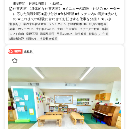
働8時間・休憩1時間） ＜勤務...
仕事内容 【具体的な仕事内容】 ■メニューの調理・仕込み ■オーダー
に応じた調理対応 ■盛り付け ■食材管理 ■キッチン内の清掃 ■洗いも
の ★これまでの経験に合わせてお任せする仕事を分担！ ★いき...
制服あり
業界未経験者歓迎
ランチタイム
扶養内勤務OK
社員登用あり
副業・WワークOK
土日祝のみOK
主婦・主夫歓迎
フリーター歓迎
早朝
シフト自由
学歴不問
職場見学可
平日のみOK
学生歓迎
転勤なし
午前
経験者歓迎
残業なし
有資格者歓迎
正社員