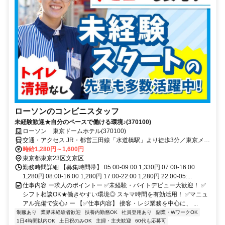
ローソンのコンビニスタッフ
未経験歓迎★自分のペースで働ける環境♪(370100)
ローソン 東京ドームホテル(370100)
交通・アクセス JR・都営三田線「水道橋駅」より徒歩3分／東京メト
ロ「後楽園駅」より徒歩10分
時給1,280円～1,600円
東京都東京23区文京区
勤務時間詳細 【募集時間帯】 05:00-09:00 1,330円 07:00-16:00
1,280円 08:00-16:00 1,280円 17:00-22:00 1,280円 22:00-05:...
仕事内容 ー求人のポイントー ✅未経験・バイトデビュー大歓迎！ ✅
シフト相談OK★働きやすい環境◎ スキマ時間を有効活用！ ✅マニュ
アル完備で安心♪ ー 【✅仕事内容】 接客・レジ業務を中心に、 ...
制服あり
業界未経験者歓迎
扶養内勤務OK
社員登用あり
副業・WワークOK
1日4時間以内OK
土日祝のみOK
主婦・主夫歓迎
60代も応募可