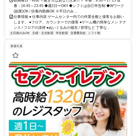
勤務曜日・時間 ＜働き方はあなた次第☆＞ 早番：9:30～17:15 遅
番：16:45～23:45 ◆週2日〜OK!! ◆シフトは自己申告制 ◆Wワーク
(副業)OK / 扶養内勤務OK ※平日のみ ...
仕事情報 ● 仕事内容 ゲームセンター内での作業全般と接客をお願い
します。 ●フロア、カウンターでの接客 ●ゲーム機の簡単なメン テナ
ンス / フロアの清掃 ●ぬいぐるみの補充 / 管理など 丁寧な...
土日祝のみOK
主婦・主夫歓迎
学生歓迎
交通費支給
シフト制
派遣社員