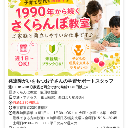
発達障がいをもつお子さんの学習サポートスタッフ
週1・3h～OK◎家庭と両立できて時給1370円以上⭐
さくらんぼ教室 飯田橋教室
交通・アクセス 「飯田橋駅」西口より徒歩3分
時給1,370円以上
東京都東京23区新宿区
勤務時間詳細 ＜週1日～、1日3h～OK！＞ 火曜・水曜・木曜・金曜
勤務できる方尚歓迎♪ ※時間曜日応相談 火曜～金曜日/15:15～20:45
土曜日/9:30～19：30 ・平日のみor週末の...