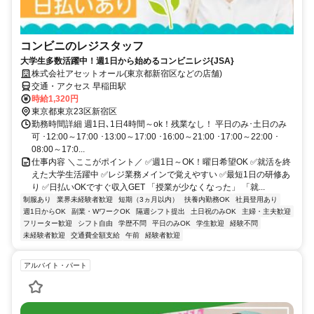
コンビニのレジスタッフ
大学生多数活躍中！週1日から始めるコンビニレジ{JSA}
株式会社アセットオール(東京都新宿区などの店舗)
交通・アクセス 早稲田駅
時給1,320円
東京都東京23区新宿区
勤務時間詳細 週1日､1日4時間～ok！残業なし！ 平日のみ･土日のみ
可 ･12:00～17:00 ･13:00～17:00 ･16:00～21:00 ･17:00～22:00 ･
08:00～17:0...
仕事内容 ＼ここがポイント／ ✅週1日～OK！曜日希望OK ✅就活を終
えた大学生活躍中 ✅レジ業務メインで覚えやすい ✅最短1日の研修あ
り ✅日払いOKですぐ収入GET 「授業が少なくなった」 「就...
制服あり
業界未経験者歓迎
短期（3ヵ月以内）
扶養内勤務OK
社員登用あり
週1日からOK
副業・WワークOK
隔週シフト提出
土日祝のみOK
主婦・主夫歓迎
フリーター歓迎
シフト自由
学歴不問
平日のみOK
学生歓迎
経験不問
未経験者歓迎
交通費全額支給
午前
経験者歓迎
アルバイト・パート