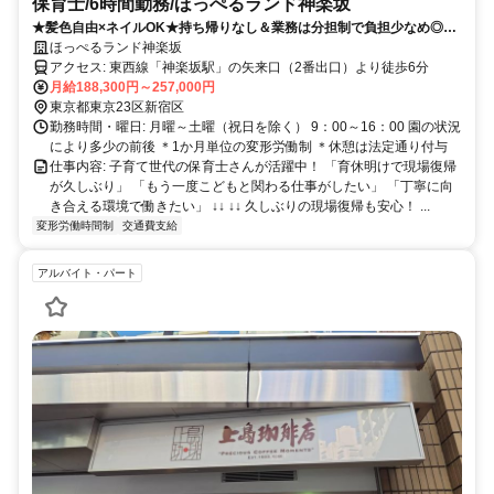
保育士/6時間勤務/ほっぺるランド神楽坂
★髪色自由×ネイルOK★持ち帰りなし＆業務は分担制で負担少なめ◎年
間休日117日でプライベート充実！
ほっぺるランド神楽坂
アクセス: 東西線「神楽坂駅」の矢来口（2番出口）より徒歩6分
月給188,300円～257,000円
東京都東京23区新宿区
勤務時間・曜日: 月曜～土曜（祝日を除く） 9：00～16：00 園の状況
により多少の前後 ＊1か月単位の変形労働制 ＊休憩は法定通り付与
仕事内容: 子育て世代の保育士さんが活躍中！ 「育休明けで現場復帰
が久しぶり」 「もう一度こどもと関わる仕事がしたい」 「丁寧に向
き合える環境で働きたい」 ↓↓ ↓↓ 久しぶりの現場復帰も安心！ ...
変形労働時間制
交通費支給
アルバイト・パート