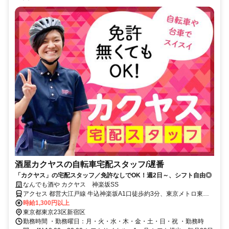
酒屋カクヤスの自転車宅配スタッフ/遅番
「カクヤス」の宅配スタッフ／免許なしでOK！週2日～、シフト自由◎
なんでも酒や カクヤス 神楽坂SS
アクセス 都営大江戸線 牛込神楽坂A1口徒歩約3分、東京メトロ東西
線/ＪＲ中央本線 神楽坂2番口徒歩約9分、東京メトロ有楽町線 市ヶ谷
時給1,300円以上
5番口徒歩約12分 ※マイカー（車・バイク）通勤不可
東京都東京23区新宿区
勤務時間 ・勤務曜日：月・火・水・木・金・土・日・祝 ・勤務時