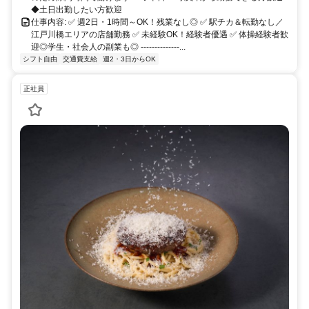
◆土日出勤したい方歓迎
仕事内容: ✅ 週2日・1時間～OK！残業なし◎ ✅ 駅チカ＆転勤なし／
江戸川橋エリアの店舗勤務 ✅ 未経験OK！経験者優遇 ✅ 体操経験者歓
迎◎学生・社会人の副業も◎ --------------...
シフト自由
交通費支給
週2・3日からOK
正社員