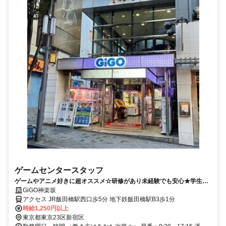
ゲームセンタースタッフ
ゲームやアニメ好きに超オススメ☆研修があり未経験でも安心★学生〜
主婦(夫)まで幅広く活躍中☆
GiGO神楽坂
アクセス JR飯田橋駅西口歩5分 地下鉄飯田橋駅B3歩1分
時給1,250円以上
東京都東京23区新宿区