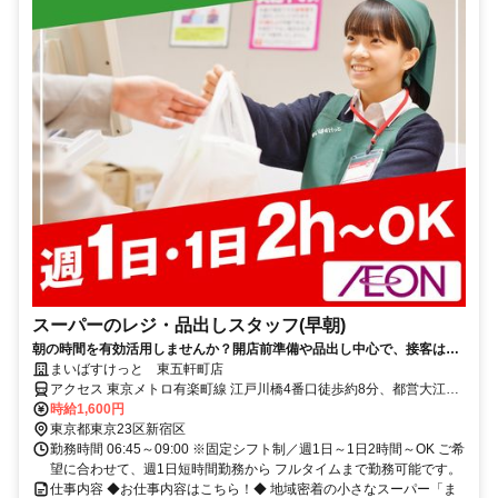
スーパーのレジ・品出しスタッフ(早朝)
朝の時間を有効活用しませんか？開店前準備や品出し中心で、接客は少
なめ！短時間でもしっかり働けて家事や本業前の“朝活バイト”にピッタ
まいばすけっと 東五軒町店
リ！
アクセス 東京メトロ有楽町線 江戸川橋4番口徒歩約8分、都営大江戸
線 飯田橋C1口徒歩約10分、東京メトロ有楽町線 飯田橋C1口徒歩約
時給1,600円
10分 ★週1日～OK ★日祝時給50円UP
東京都東京23区新宿区
勤務時間 06:45～09:00 ※固定シフト制／週1日～1日2時間～OK ご希
望に合わせて、週1日短時間勤務から フルタイムまで勤務可能です。
仕事内容 ◆お仕事内容はこちら！◆ 地域密着の小さなスーパー「ま