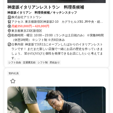
神楽坂イタリアンレストラン 料理長候補
神楽坂イタリアン 料理長候補／キッチンスタッフ
株式会社アリストワン
アクセス: 東京都新宿区神楽坂2-10 カグラヒルズB1 JR中央・総武
線各駅停車「飯田橋」駅 徒歩1分 東京メトロ 有楽町線・南北線
月給350,000円～420,000円
「飯田橋」駅 徒歩1分 東京メトロ 東西線「神楽坂」駅 徒歩9分
東京都東京23区新宿区
都営大江戸線「牛込神楽坂」駅 徒歩6分
勤務時間・曜日: 10:00～23:00（ランチは土日祝のみ） ※実働8時間
（休憩1時間） ※シフト制 ※月8日休み
仕事内容: 神楽坂で3月11にオープンしたばかりのイタリアンレスト
ランです！ まだまだ新しい店舗で一緒にお店の歴史を作っていきま
しょう。 皆がのびのびと個性を発揮できるお店にしたいと考えてま
す。...
シフト自由
交通費支給
シフト制
昇給あり
契約社員