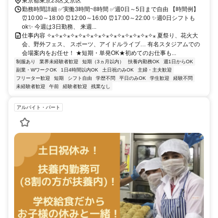
東京都東京23区文京区
勤務時間詳細 ✅実働3時間~8時間 ✅週0日～5日まで自由 【時間例】
⏰10:00～18:00 ⏰12:00～16:00 ⏰17:00～22:00 ✨週0日シフトも
ok✨ 今週は3日勤務、 来週...
仕事内容 ✧⁎✧⁎✧⁎✧⁎✧⁎✧⁎✧⁎✧⁎✧⁎✧⁎✧⁎✧⁎✧⁎✧⁎ 夏祭り、花火大
会、野外フェス、 スポーツ、アイドルライブ… 有名スタジアムでの
会場案内をお任せ！ ★短期・単発OK★初めてのお仕事も...
制服あり
業界未経験者歓迎
短期（3ヵ月以内）
扶養内勤務OK
週1日からOK
副業・WワークOK
1日4時間以内OK
土日祝のみOK
主婦・主夫歓迎
フリーター歓迎
短期
シフト自由
学歴不問
平日のみOK
学生歓迎
経験不問
未経験者歓迎
午前
経験者歓迎
残業なし
アルバイト・パート