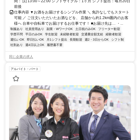
間： [1] 13:00～22:00 シフトサイクル：1ヶ月 シフト提出：毎月20日
前後
仕事内容 ▼お酒をお届けするシンプル作業 ＼ 免許なしでもスタート
可能 ／ ご注文いただいたお酒などを、 店舗から約1.2km圏内のお客
様へ 台車や自転車でお届けするお仕事です！ ■お届け先は… ・...
制服あり
社員登用あり
副業・WワークOK
土日祝のみOK
フリーター歓迎
学歴不問
平日のみOK
学生歓迎
未経験者歓迎
交通費全額支給
経験者歓迎
週払いOK
即日払いOK
月1シフト提出
長期歓迎
週2・3日からOK
シフト制
社割あり
週4日以上OK
履歴書不要
同じ企業の求人
アルバイト・パート