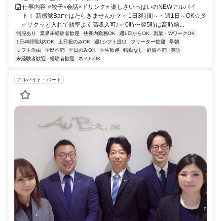
仕事内容 ⭐餃子×会話×ドリンク⭐ 楽しさいっぱいのNEWアルバイ
ト！ 新感覚Barではたらきませんか？ ✅1日3時間～・週1日～OK☆彡
✅サクッと入れて効率よく高収入可♪ ✅0時〜翌5時は高時給...
制服あり
業界未経験者歓迎
扶養内勤務OK
週1日からOK
副業・WワークOK
1日4時間以内OK
土日祝のみOK
週1シフト提出
フリーター歓迎
早朝
シフト自由
学歴不問
平日のみOK
学生歓迎
転勤なし
経験不問
英語
未経験者歓迎
経験者歓迎
ネイルOK
アルバイト・パート