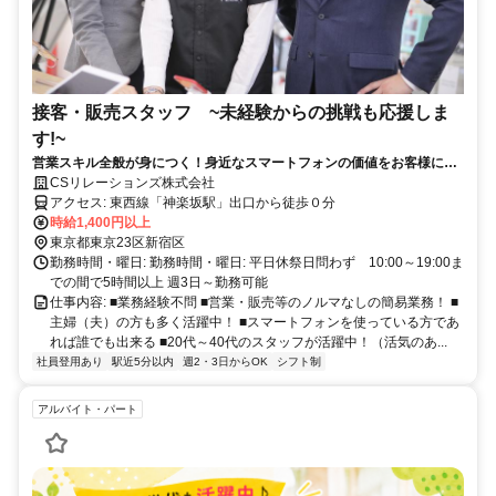
接客・販売スタッフ ~未経験からの挑戦も応援しま
す!~
営業スキル全般が身につく！身近なスマートフォンの価値をお客様に伝
えるお仕事です！
CSリレーションズ株式会社
アクセス: 東西線「神楽坂駅」出口から徒歩０分
時給1,400円以上
東京都東京23区新宿区
勤務時間・曜日: 勤務時間・曜日: 平日休祭日問わず 10:00～19:00ま
での間で5時間以上 週3日～勤務可能
仕事内容: ■業務経験不問 ■営業・販売等のノルマなしの簡易業務！ ■
主婦（夫）の方も多く活躍中！ ■スマートフォンを使っている方であ
れば誰でも出来る ■20代～40代のスタッフが活躍中！（活気のあ...
社員登用あり
駅近5分以内
週2・3日からOK
シフト制
アルバイト・パート