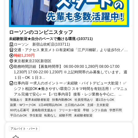
ローソンのコンビニスタッフ
未経験歓迎★自分のペースで働ける環境♪(103711)
ローソン 新宿山吹町店(103711)
交通・アクセス 東京メトロ有楽町線「江戸川橋駅」より徒歩5分／東
西線「神楽坂駅」より徒歩8分
時給1,230円
東京都東京23区新宿区
勤務時間詳細 【募集時間帯】 06:00-09:00 1,280円 08:00-17:00
1,230円 17:00-22:00 1,230円 ※上記時間帯のみ募集しています。 週
１日～OK １日３...
仕事内容 ー求人のポイントー ✅未経験・バイトデビュー大歓迎！ ✅
シフト相談OK★働きやすい環境◎ スキマ時間を有効活用！ ✅マニュ
アル完備で安心♪ ー 【✅仕事内容】 接客・レジ業務を中心に、 ...
制服あり
業界未経験者歓迎
扶養内勤務OK
社員登用あり
週1日からOK
副業・WワークOK
1日4時間以内OK
土日祝のみOK
主婦・主夫歓迎
60代も応募可
資格取得支援あり
フリーター歓迎
早朝
シフト自由
学歴不問
平日のみOK
学生歓迎
転勤なし
経験不問
未経験者歓迎
アルバイト・パート