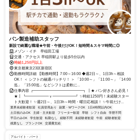
パン製造補助スタッフ
新設で綺麗な職場★午前・午後だけOK！短時間＆スキマ時間に◎
メゾン・イチ 早稲田工場
交通・アクセス 早稲田駅より徒歩5分以内
時給1,250円以上
東京都東京23区新宿区
勤務時間詳細 【勤務時間】7:00～16:00 ◆週2日～、1日3h～相談
OK！ ＜ シフトの融通バッチリ！ ＞ 「10:00～」「11:00～」「14:00
迄」 「15:00迄」などシフトは柔軟に...
仕事内容 ┏━━━━━━━━━━━━━┓ ┃★ パン好きさん必見！
★┃ ┗━━━━━━ｖ━━━━━━┛ ✨時給1250円！未経験スター
ト大歓迎！ ✨週2日～、1日3h～時間・曜日応相談！ ✨午前だけ...
業界未経験者歓迎
社員登用あり
副業・WワークOK
1日4時間以内OK
土日祝のみOK
主婦・主夫歓迎
フリーター歓迎
早朝
シフト自由
学歴不問
平日のみOK
学生歓迎
転勤なし
経験不問
未経験者歓迎
午前
経験者歓迎
残業なし
ブランクOK
交通費支給
アルバイト・パート