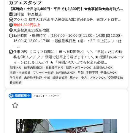
カフェスタッフ
【高時給：土日は1,400円・平日でも1,300円】★食事補助★給与前払制
度！履歴書不要！髪色自由！
珈琲館 神楽坂店
アクセス 都営大江戸線 牛込神楽坂A3口徒歩約5分、東京メトロ有楽
町線 飯田橋B3口徒歩約9分
時給1,300円以上
東京都東京23区新宿区
勤務時間 ・勤務時間： [1] 07:00～10:00 [2] 11:00～14:00 [3] 12:00～
16:00 [4] 13:00～17:00 ・最低勤務日数（週）：2日 ※上記シフトは
一...
仕事内容 【 スキマ時間に！ 選べる時間帯♪】 ＼＼『早朝』だけの勤
務もOK！／／ ／／ 朝活で効率よく稼げます♪ ＼＼ ★ 授業前のルーテ
ィーンにしませんか？ ★ 「時間がない…でもお金も必要...
制服あり
扶養内勤務OK
社員登用あり
副業・WワークOK
土日祝のみOK
主婦・主夫歓迎
フリーター歓迎
給料前払いOK
早朝
学歴不問
平日のみOK
学生歓迎
未経験者歓迎
午前
経験者歓迎
駅ナカ
夕方
ブランクOK
交通費支給
長期歓迎
アルバイト・パート