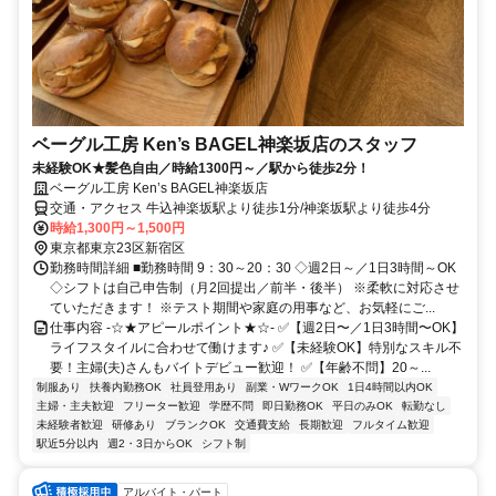
ベーグル工房 Ken’s BAGEL神楽坂店のスタッフ
未経験OK★髪色自由／時給1300円～／駅から徒歩2分！
ベーグル工房 Ken’s BAGEL神楽坂店
交通・アクセス 牛込神楽坂駅より徒歩1分/神楽坂駅より徒歩4分
時給1,300円～1,500円
東京都東京23区新宿区
勤務時間詳細 ■勤務時間 9：30～20：30 ◇週2日～／1日3時間～OK
◇シフトは自己申告制（月2回提出／前半・後半） ※柔軟に対応させ
ていただきます！ ※テスト期間や家庭の用事など、お気軽にご...
仕事内容 -☆★アピールポイント★☆- ✅【週2日〜／1日3時間〜OK】
ライフスタイルに合わせて働けます♪ ✅【未経験OK】特別なスキル不
要！主婦(夫)さんもバイトデビュー歓迎！ ✅【年齢不問】20～...
制服あり
扶養内勤務OK
社員登用あり
副業・WワークOK
1日4時間以内OK
主婦・主夫歓迎
フリーター歓迎
学歴不問
即日勤務OK
平日のみOK
転勤なし
未経験者歓迎
研修あり
ブランクOK
交通費支給
長期歓迎
フルタイム歓迎
駅近5分以内
週2・3日からOK
シフト制
アルバイト・パート