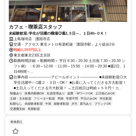
カフェ・喫茶店スタッフ
未経験歓迎♪学生が活躍の職場◎週2,３日～、１日4h~ＯＫ！
上島珈琲店 護国寺店
交通・アクセス 東京メトロ有楽町線「護国寺駅」より徒歩2分
時給1,300円以上
東京都東京23区文京区
勤務時間詳細 ＜勤務時間＞ 平日 6:30～20:30 土日祝 7:30～20:30 シ
フト例） ・6:30～12:00 ・11:00～15:00 ・14:00～20:30 ■週2日、1
日4時間～...
仕事内容 ――――――アピールポイント――――― ■未経験歓迎◎大
学生活躍中✨ □週２・３日～OK！ ■お昼に入ってくださる方大歓迎！
■土日入ってくださる方大歓迎！ →土日祝日は時給＋５０円！ □...
制服あり
扶養内勤務OK
社員登用あり
副業・WワークOK
土日祝のみOK
主婦・主夫歓迎
フリーター歓迎
早朝
学歴不問
平日のみOK
学生歓迎
転勤なし
未経験者歓迎
午前
経験者歓迎
夕方
賞与あり
ブランクOK
交通費支給
長期歓迎
業務委託