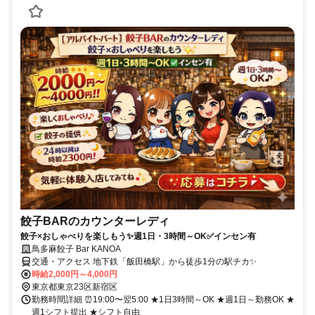
餃子BARのカウンターレディ
餃子×おしゃべりを楽しもう✨週1日・3時間～OK✅インセン有
鳥多麻餃子 Bar KANOA
交通・アクセス 地下鉄「飯田橋駅」から徒歩1分の駅チカ✨
時給2,000円～4,000円
東京都東京23区新宿区
勤務時間詳細 ⏰19:00〜翌5:00 ★1日3時間～OK ★週1日～勤務OK ★
週1シフト提出 ★シフト自由