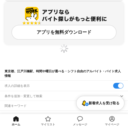
アプリを無料ダウンロード
東京都、江戸川橋駅、時間や曜日が選べる・シフト自由のアルバイト・バイト求人
情報
求人の詳細を表示
条件を追加・変更して検索
新着求人を受け取る
市区町村を追加・変更
関連キーワード
完全在宅ワーク 全国
シール貼り 在宅
現在地周辺
ガチャガチャ
犬カフェ
東京都
駅を追加・変更
バイトTOP
東京都
東京23区
文京区
江戸川橋駅
時間や曜日が
東京都
すべて
選べる・シフト自由のアルバイト・バイト・求人
東京23区
すべて
ホーム
マイリスト
メッセージ
マイページ
職種を追加・変更
JR東海道本線(東京～熱海)
千代田区
中央区
港区
新宿区
文京区
台東区
墨田区
江東区
品川区
目黒区
大田区