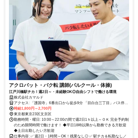
アクロバット・バク転 講師(パルクール・体操)
江戸川橋駅チカ！週2日～・未経験OK◎自由シフトで働ける環境
株式会社カマルド
アクセス: 「護国寺」6番出口から徒歩9分 「目白台三丁目」バス停か
ら徒歩1分
時給1,800円～2,700円
東京都東京23区文京区
勤務時間・曜日: 10:00～22:00の間で週2日1ｈ以上～ＯＫ 完全予約制
のため隙間時間で働けます！ ◆平日18時以降から勤務できる方歓迎
◆土日出勤したい方歓迎
仕事内容: ✅ 週2日・1時間～OK！残業なし◎ ✅ 駅チカ＆転勤なし／