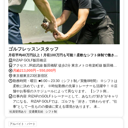
ゴルフレッスンスタッフ
月収平均40万円以上！月収100万円も可能！柔軟なシフト体制で働きや
すさ◎充実の研修で未経験からでも始められるゴルフインストラクタ
RIZAP GOLF飯田橋店
ー！！
アクセス: JR総武線 飯田橋駅 徒歩2分 東京メトロ有楽町線 飯田橋駅
B1出口より徒歩1分 東京メトロ東西線 飯田橋駅 B1出口より徒歩1分
月給213,000円～550,000円
東京メトロ南北線 飯田橋駅 B1出口より徒歩1分 都営大江戸線 飯田橋
東京都東京23区新宿区
駅 B1出口より徒歩1分
勤務時間・曜日: ■6:00～23:30（シフト制／実働8時間） ※シフトは
柔軟に決めています。 ※時短勤務の先輩トレーナーも活躍中！ ※店
舗やお客様のスケジュールによって異なります。 【シフト例...
仕事内容: RIZAPのGOLFトレーナーとして、あなたの“好き”がキャリ
アになる。 RIZAP GOLFでは、ゴルフを「好き」で終わらせず、“仕
事”として一生ものの価値に変える環境があります。 未...
社員登用あり
交通費支給
シフト制
アルバイト・パート