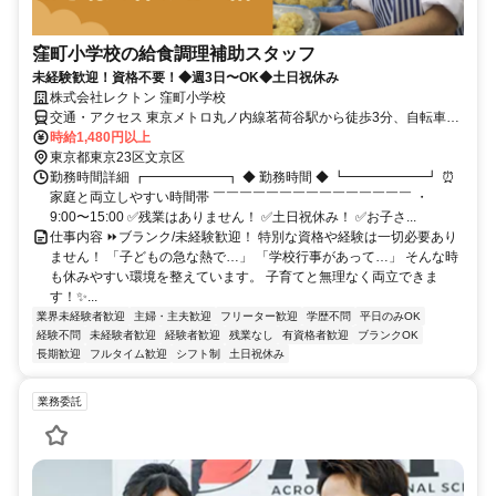
窪町小学校の給食調理補助スタッフ
未経験歓迎！資格不要！◆週3日〜OK◆土日祝休み
株式会社レクトン 窪町小学校
交通・アクセス 東京メトロ丸ノ内線茗荷谷駅から徒歩3分、自転車1
分、自転車通勤可
時給1,480円以上
東京都東京23区文京区
勤務時間詳細 ┏━━━━━━┓ ◆ 勤務時間 ◆ ┗━━━━━━┛ ⏰
家庭と両立しやすい時間帯 ￣￣￣￣￣￣￣￣￣￣￣￣￣￣￣ ・
9:00〜15:00 ✅残業はありません！ ✅土日祝休み！ ✅お子さ...
仕事内容 ⏩ブランク/未経験歓迎！ 特別な資格や経験は一切必要あり
ません！ 「子どもの急な熱で…」 「学校行事があって…」 そんな時
も休みやすい環境を整えています。 子育てと無理なく両立できま
す！✨...
業界未経験者歓迎
主婦・主夫歓迎
フリーター歓迎
学歴不問
平日のみOK
経験不問
未経験者歓迎
経験者歓迎
残業なし
有資格者歓迎
ブランクOK
長期歓迎
フルタイム歓迎
シフト制
土日祝休み
業務委託