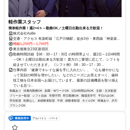
軽作業スタッフ
簡単軽作業！週2×4ｈ～勤務OK／土曜日出勤出来る方歓迎！
株式会社AuBe
交通・アクセス 有楽町線「江戸川橋駅」徒歩3分・東西線「神楽坂
駅」徒歩9分・大江戸線「牛込神楽坂駅」徒歩10分
時給1,250円～1,700円
東京都東京23区新宿区
勤務時間詳細 【08：30～17：30】の時間帯より、週2日～1日4時間
～OK！土曜日出勤出来る方歓迎！ 貴方のご要望に応じて、シフトを
組ませていただきます。 《シフト例》 08：30～17：30 ...
仕事内容 「健康でキレイな歯を手に入れたい」、 「心も健やかにな
って笑顔の時間を増やしたい」 などのニーズにお答えすべく、歯科
技工物を日本全国へお届けしています。 最新の設備機器を取り揃え
ている且つ...
制服あり
扶養内勤務OK
副業・WワークOK
1日4時間以内OK
主婦・主夫歓迎
フリーター歓迎
シフト自由
学歴不問
即日勤務OK
職場見学可
平日のみOK
学生歓迎
転勤なし
未経験者歓迎
午前
経験者歓迎
ネイルOK
研修あり
夕方
ブランクOK
アルバイト・パート