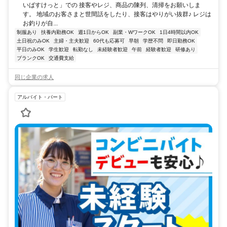
いばすけっと」での 接客やレジ、商品の陳列、清掃をお願いしま
す。 地域のお客さまと世間話をしたり、接客はやりがい抜群♪ レジは
お釣りが自...
制服あり
扶養内勤務OK
週1日からOK
副業・WワークOK
1日4時間以内OK
土日祝のみOK
主婦・主夫歓迎
60代も応募可
早朝
学歴不問
即日勤務OK
平日のみOK
学生歓迎
転勤なし
未経験者歓迎
午前
経験者歓迎
研修あり
ブランクOK
交通費支給
同じ企業の求人
アルバイト・パート