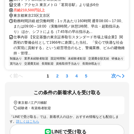
交通・アクセス 東京メトロ「茗荷谷駅」より徒歩6分
月給210,500円以上
東京都東京23区文京区
勤務時間詳細 総労働時間：1ヶ月あたり160時間 通常08:00～17:00、
または09:00～18:00 （実働8時間／休憩1時間、早出・超勤指示あ
り） ほか、シフトによる（7:45等の早出指示あ...
仕事内容 【安定基盤の東京証券取引スタンダード市場上場企業】 関
西初の警備会社として1966年に創業した当社。 「安心で快適な社会
の実現に貢献する」という経営理念のもと、警備業務、ビルの建物維
持・管理...
制服あり
業界未経験者歓迎
固定時間制
未経験者歓迎
交通費全額支給
研修あり
賞与あり
交通費支給
長期歓迎
資格取得手当あり
長期休暇あり
前へ
次へ
1
2
3
4
5
この条件の新着求人を受け取る
東京都 / 江戸川橋駅
経験者・有資格者歓迎
「LINEで受け取る」では、新着求人のほか、おすすめ情報なども配信しま
す。
詳しくはこちら
LINEで受け取る