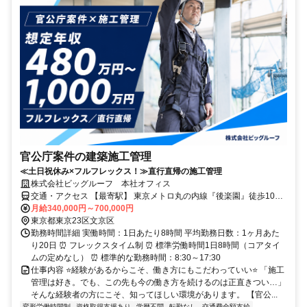
官公庁案件の建築施工管理
≪土日祝休み×フルフレックス！≫直行直帰の施工管理
株式会社ビッグルーフ 本社オフィス
交通・アクセス 【最寄駅】 東京メトロ丸の内線『後楽園』徒歩10分
JR・東京メトロ・都営大江戸線「飯田橋』徒歩10分 都営大江戸線・
月給340,000円～700,000円
三田線『春日』徒歩13分
東京都東京23区文京区
勤務時間詳細 実働時間：1日あたり8時間 平均勤務日数：1ヶ月あた
り20日 ⏰ フレックスタイム制 ⏰ 標準労働時間1日8時間（コアタイ
ムの定めなし） ⏰ 標準的な勤務時間：8:30～17:30
仕事内容 ⭐️経験があるからこそ、働き方にもこだわっていい⭐️ 「施工
管理は好き。でも、この先も今の働き方を続けるのは正直きつい…」
そんな経験者の方にこそ、知ってほしい環境があります。 【官公...
変形労働時間制
資格取得支援あり
学歴不問
転勤なし
交通費全額支給