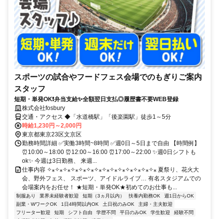
スポーツの試合やフードフェス会場でのもぎりご案内
スタッフ
短期・単発OK❗弁当支給✨全額翌日支払◎履歴書不要WEB登録
株式会社fosbury
交通・アクセス ◆「水道橋駅」「後楽園駅」徒歩1～5分
時給1,230円～2,000円
東京都東京23区文京区
勤務時間詳細 ✅実働3時間~8時間 ✅週0日～5日まで自由 【時間例】
⏰10:00～18:00 ⏰12:00～16:00 ⏰17:00～22:00 ✨週0日シフトも
ok✨ 今週は3日勤務、 来週...
仕事内容 ✧⁎✧⁎✧⁎✧⁎✧⁎✧⁎✧⁎✧⁎✧⁎✧⁎✧⁎✧⁎✧⁎✧⁎ 夏祭り、花火大
会、野外フェス、 スポーツ、アイドルライブ… 有名スタジアムでの
会場案内をお任せ！ ★短期・単発OK★初めてのお仕事も...
制服あり
業界未経験者歓迎
短期（3ヵ月以内）
扶養内勤務OK
週1日からOK
副業・WワークOK
1日4時間以内OK
土日祝のみOK
主婦・主夫歓迎
フリーター歓迎
短期
シフト自由
学歴不問
平日のみOK
学生歓迎
経験不問