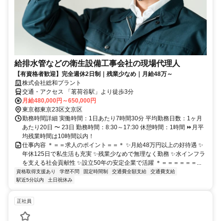
給排水管などの衛生設備工事会社の現場代理人
【有資格者歓迎】完全週休2日制｜残業少なめ｜月給48万～
株式会社総和プラント
交通・アクセス 「茗荷谷駅」より徒歩3分
月給480,000円～650,000円
東京都東京23区文京区
勤務時間詳細 実働時間：1日あたり7時間30分 平均勤務日数：1ヶ月
あたり20日 〜 23日 勤務時間：8:30～17:30 休憩時間：1時間 ⏩月平
均残業時間は10時間以内！
仕事内容 ＊＝＝求人のポイント＝＝＊ ✨月給48万円以上の好待遇 ✨
年休125日で私生活も充実 ✨残業少なめで無理なく勤務 ✨水インフラ
を支える社会貢献性 ✨設立50年の安定企業で活躍 ＊＝＝＝＝＝＝...
資格取得支援あり
学歴不問
固定時間制
交通費全額支給
交通費支給
駅近5分以内
土日祝休み
正社員