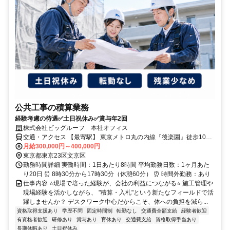
公共工事の積算業務
経験考慮の待遇✅️土日祝休み✅️賞与年2回
株式会社ビッグルーフ 本社オフィス
交通・アクセス 【最寄駅】 東京メトロ丸の内線『後楽園』徒歩10分
JR・東京メトロ・都営大江戸線「飯田橋』徒歩10分 都営大江戸線・
月給300,000円～400,000円
三田線『春日』徒歩13分
東京都東京23区文京区
勤務時間詳細 実働時間：1日あたり8時間 平均勤務日数：1ヶ月あた
り20日 ⏰ 8時30分から17時30分（休憩60分） ⏰ 時間外勤務：あり
仕事内容 ⭐️現場で培った経験が、会社の利益につながる⭐️ 施工管理や
現場経験を活かしながら、 "積算・入札"という新たなフィールドで活
躍しませんか？ デスクワーク中心だからこそ、体への負担を減ら...
資格取得支援あり
学歴不問
固定時間制
転勤なし
交通費全額支給
経験者歓迎
有資格者歓迎
研修あり
賞与あり
育休あり
交通費支給
資格取得手当あり
長期休暇あり
土日祝休み