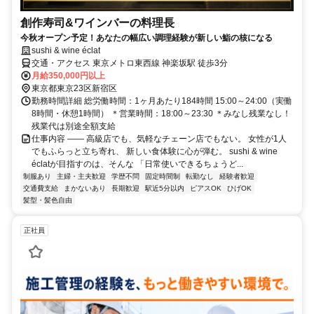
創作寿司&ワインバーの料理長
今秋オープン予定！あなたの幅広い調理経験が新しい鮨の核になる
sushi & wine éclat
交通・アクセス 東京メトロ東西線 神楽坂駅 徒歩3分
月給350,000円以上
東京都東京23区新宿区
勤務時間詳細 総労働時間：1ヶ月あたり184時間 15:00～24:00（実働
8時間・休憩1時間） ＊営業時間：18:00～23:30 ＊みなし残業なし！
残業代は別途全額支給
仕事内容 ―― 高級店でも、気軽なチェーン店でもない。 女性が1人
でもふらっと立ち寄れ、 新しい食体験に心が弾む。 sushi & wine
éclatが目指すのは、そんな 「日常使いできるちょうど...
制服あり
主婦・主夫歓迎
学歴不問
固定時間制
転勤なし
経験者歓迎
交通費支給
まかないあり
長期歓迎
駅近5分以内
ピアスOK
ひげOK
髪型・髪色自由
正社員