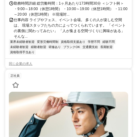
勤務時間詳細 総労働時間：1ヶ月あたり173時間30分 ＜シフト例＞
・9:00～18:00（休憩1時間） ・10:00～19:00（休憩1時間） ・11:00
～20:00（休憩1時間） ※現場対...
仕事内容 ライブやフェス、イベント会場。 多くの人が楽しむ空間
は、 現場スタッフたちの力によってつくられています。 「イベント
の裏側に関わってみたい」 「人が集まる空間づくりに興味がある」
そんな...
業界未経験者歓迎
変形労働時間制
資格取得支援あり
学歴不問
経験不問
未経験者歓迎
経験者歓迎
研修あり
ブランクOK
交通費支給
長期歓迎
資格取得手当あり
同じ企業の求人
正社員