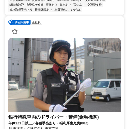
経験者歓迎
有資格者歓迎
研修あり
賞与あり
育休あり
交通費支給
資格取得手当あり
長期休暇あり
土日祝休み
ひげOK
正社員
銀行特殊車両のドライバー・警備(金融機関)
年休121日以上／各種手当あり・福利厚生充実(002)
東洋テック株式会社 東京支社