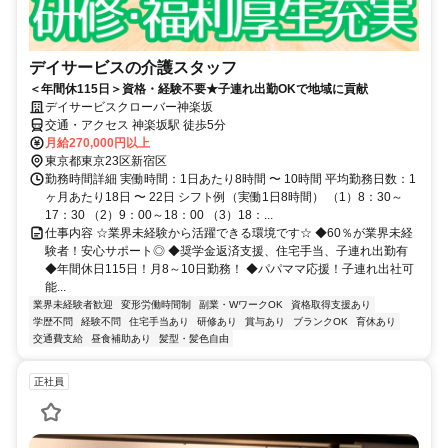
デイサービスの介護スタッフ
＜年間休115日＞資格・経験不要★子連れ出勤OKで地域に貢献
デイサービスクローバー神楽坂
交通・アクセス 神楽坂駅 徒歩5分
月給270,000円以上
東京都東京23区新宿区
勤務時間詳細 実働時間：1日あたり8時間 〜 10時間 平均勤務日数：1
ヶ月あたり18日 〜 22日 シフト例（実働1日8時間） （1）8：30～
17：30 （2）9：00～18：00 （3）18：...
仕事内容 ☆業界未経験から活躍できる環境です☆ ◆60％が業界未経
験者！安心サポート◎ ◆奨学金返済支援、住宅手当、子連れ出勤有
◆年間休日115日！月8～10日勤務！ ◆パパママ応援！子連れ出社可
能...
業界未経験者歓迎
変形労働時間制
副業・WワークOK
資格取得支援あり
学歴不問
経験不問
住宅手当あり
研修あり
賞与あり
ブランクOK
育休あり
交通費支給
昼食補助あり
髪型・髪色自由
正社員