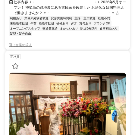
仕事内容 ✧・…………………………………………・✧ 2026年5月オー
プン！ 神楽坂の路地裏にある古民家を改装した お洒落な韓国料理店
で働きませんか？ ✧・…………………………………………・✧ 古...
制服あり
業界未経験者歓迎
変形労働時間制
主婦・主夫歓迎
経験不問
未経験者歓迎
午前
経験者歓迎
研修あり
夕方
賞与あり
ブランクOK
オープニングスタッフ
交通費支給
まかないあり
駅近5分以内
食事補助あり
髪型・髪色自由
同じ企業の求人
正社員