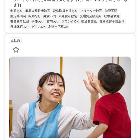
所打...
制服あり
業界未経験者歓迎
資格取得支援あり
フリーター歓迎
学歴不問
固定時間制
転勤なし
経験不問
未経験者歓迎
交通費全額支給
経験者歓迎
有資格者歓迎
研修あり
賞与あり
ブランクOK
交通費支給
資格取得手当あり
長期休暇あり
ピアスOK
友達と応募OK
正社員