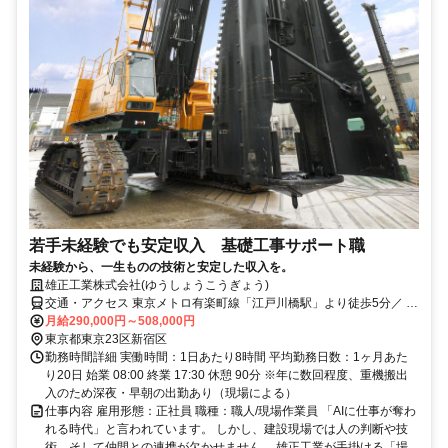
若手未経験でも安定収入 基礎工事サポート職
未経験から、一生ものの技術と安定した収入を。
雄正工業株式会社(ゆうしょうこうぎょう)
交通・アクセス 東京メトロ有楽町線「江戸川橋駅」より徒歩5分／ 東
京メトロ東西線「神楽坂駅」より徒歩10分
月給290,000円～508,000円
東京都東京23区新宿区
勤務時間詳細 実働時間：1日あたり8時間 平均勤務日数：1ヶ月あた
り20日 始業 08:00 終業 17:30 休憩 90分 ※年に数回程度、重機搬出
入のため深夜・早朝の出勤あり（現場による）
仕事内容 雇用形態：正社員 職種：職人/現場作業員 「AIに仕事が奪わ
れる時代」と言われています。 しかし、建設現場では人の判断や技
術、そして仲間との連携が欠かせません。 雄正工業が手掛ける「場