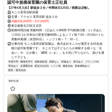
認可中規模保育園の保育士正社員
【27年4月入社】駅徒歩２分／年間休日125日／残業ほぼ無し
モニカ茗荷谷駅前園
交通・アクセス 茗荷谷駅 徒歩２分
月給256,000円～337,000円
東京都東京23区文京区
勤務時間詳細 実働時間：1日あたり8時間 平均勤務日数：1ヶ月あた
り20日 1か月単位の変形労働時間によるシフト制 7:00～20:00のうち
実働8h勤務（休憩60分） ＜シフト例＞ 7：30～1...
仕事内容 モニカ茗荷谷駅前園は、株式会社モニカが運営する60名規
模の認可保育園です。 モニカでは子どもたちが体験する様々な「出
会い」や、心が動く「瞬間（いま）」を大切に守りながら、遊びを通
じて子ども...
学歴不問
職場見学可
経験者歓迎
残業なし
研修あり
賞与あり
ブランクOK
育休あり
交通費支給
駅近5分以内
シフト制
服装自由
昼食補助あり
髪型・髪色自由
契約社員