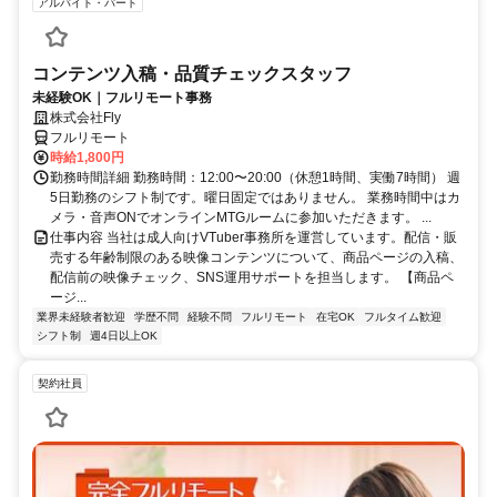
アルバイト・パート
コンテンツ入稿・品質チェックスタッフ
未経験OK｜フルリモート事務
株式会社Fly
フルリモート
時給1,800円
勤務時間詳細 勤務時間：12:00〜20:00（休憩1時間、実働7時間） 週
5日勤務のシフト制です。曜日固定ではありません。 業務時間中はカ
メラ・音声ONでオンラインMTGルームに参加いただきます。 ...
仕事内容 当社は成人向けVTuber事務所を運営しています。配信・販
売する年齢制限のある映像コンテンツについて、商品ページの入稿、
配信前の映像チェック、SNS運用サポートを担当します。 【商品ペ
ージ...
業界未経験者歓迎
学歴不問
経験不問
フルリモート
在宅OK
フルタイム歓迎
シフト制
週4日以上OK
契約社員