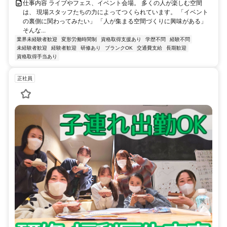
仕事内容 ライブやフェス、イベント会場。 多くの人が楽しむ空間
は、 現場スタッフたちの力によってつくられています。 「イベント
の裏側に関わってみたい」 「人が集まる空間づくりに興味がある」
そんな...
業界未経験者歓迎
変形労働時間制
資格取得支援あり
学歴不問
経験不問
未経験者歓迎
経験者歓迎
研修あり
ブランクOK
交通費支給
長期歓迎
資格取得手当あり
正社員