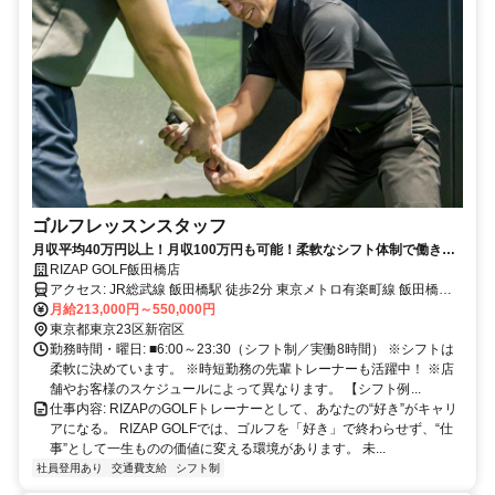
ゴルフレッスンスタッフ
月収平均40万円以上！月収100万円も可能！柔軟なシフト体制で働きや
すさ◎充実の研修で未経験からでも始められるゴルフインストラクタ
RIZAP GOLF飯田橋店
ー！！
アクセス: JR総武線 飯田橋駅 徒歩2分 東京メトロ有楽町線 飯田橋駅
B1出口より徒歩1分 東京メトロ東西線 飯田橋駅 B1出口より徒歩1分
月給213,000円～550,000円
東京メトロ南北線 飯田橋駅 B1出口より徒歩1分 都営大江戸線 飯田橋
東京都東京23区新宿区
駅 B1出口より徒歩1分
勤務時間・曜日: ■6:00～23:30（シフト制／実働8時間） ※シフトは
柔軟に決めています。 ※時短勤務の先輩トレーナーも活躍中！ ※店
舗やお客様のスケジュールによって異なります。 【シフト例...
仕事内容: RIZAPのGOLFトレーナーとして、あなたの“好き”がキャリ
アになる。 RIZAP GOLFでは、ゴルフを「好き」で終わらせず、“仕
事”として一生ものの価値に変える環境があります。 未...
社員登用あり
交通費支給
シフト制