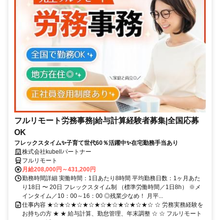
フルリモート労務事務|給与計算経験者募集|全国応募
OK
フレックスタイム✨子育て世代60％活躍中✨在宅勤務手当あり
株式会社kubellパートナー
フルリモート
月給208,000円～431,200円
勤務時間詳細 実働時間：1日あたり8時間 平均勤務日数：1ヶ月あた
り18日 〜 20日 フレックスタイム制 （標準労働時間／1日8h） ※メ
インタイム／10：00～16：00 ◎残業少なめ！ 月平...
仕事内容 ★☆★☆★☆★☆★☆★☆★☆★☆★☆ ☆ 労務実務経験を
お持ちの方 ★ ★ 給与計算、勤怠管理、年末調整 ☆ ☆ フルリモート