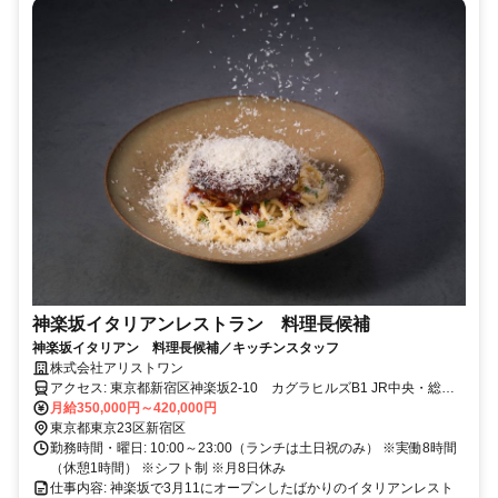
神楽坂イタリアンレストラン 料理長候補
神楽坂イタリアン 料理長候補／キッチンスタッフ
株式会社アリストワン
アクセス: 東京都新宿区神楽坂2-10 カグラヒルズB1 JR中央・総武
線各駅停車「飯田橋」駅 徒歩1分 東京メトロ 有楽町線・南北線
月給350,000円～420,000円
「飯田橋」駅 徒歩1分 東京メトロ 東西線「神楽坂」駅 徒歩9分
東京都東京23区新宿区
都営大江戸線「牛込神楽坂」駅 徒歩6分
勤務時間・曜日: 10:00～23:00（ランチは土日祝のみ） ※実働8時間
（休憩1時間） ※シフト制 ※月8日休み
仕事内容: 神楽坂で3月11にオープンしたばかりのイタリアンレスト