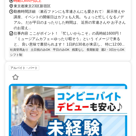
時給1,600円以上
東京都東京23区新宿区
勤務時間詳細 〈漱石ファンにも常連さんにも愛されて〉 展示替えや
講座、イベントの開催日はカフェも人気。 ちょっと忙しくなるノデ
アル。 だが平日のまったりした時間は、 近所の常連さんや お子さん
のお迎え...
仕事内容 ここがポイント！ 「忙しいからこそ」の高時給1600円！
「ミュージアムカフェ＝ゆったり暇そう」という イメージで来る
と、 良い意味で裏切られます！ 1日約130名が来店し、 特に12:00...
社員登用あり
土日祝のみOK
平日のみOK
残業なし
長期歓迎
週2・3日からOK
シフト制
アルバイト・パート