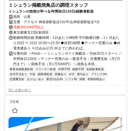
ミシュラン掲載焼鳥店の調理スタッフ
ミシュランの技術が学べる/年間休日120日/経験者歓迎
焼鳥 山香
交通・アクセス 神楽坂駅徒歩2分/牛込神楽坂駅徒歩7分
月給350,000円以上
東京都東京23区新宿区
勤務時間詳細 実働時間：1日あたり8時間 平均勤務日数：1ヶ月あた
り20日 〜 22日 10:00〜23:30 ◆休憩1時間 ◆ディナー営業のみ ◆終
電考慮あり ※仕込みが15:30までに終われば...
仕事内容 ＜Point＞ ✅ミシュランガイド掲載店 ✅月給35万スタート ✅
年間休日120日 ✅ディナー営業のみ ✅家賃手当・交通費支給（月2万
円まで） ✅資格手当（月1万5000円） ＼焼鳥を本気...
業界未経験者歓迎
フリーター歓迎
学歴不問
経験不問
未経験者歓迎
住宅手当あり
午前
経験者歓迎
研修あり
夕方
賞与あり
ブランクOK
交通費支給
まかないあり
駅近5分以内
シフト制
深夜
長期休暇あり
同じ企業の求人
正社員