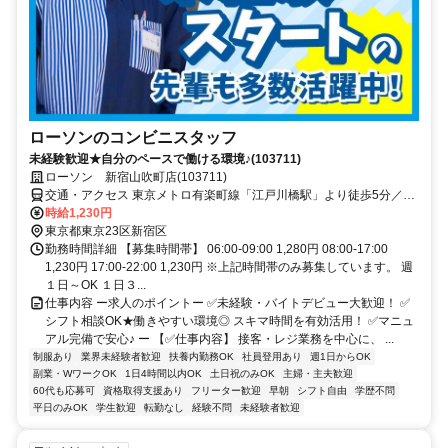
ローソンのコンビニスタッフ
未経験歓迎★自分のペースで働ける環境♪(103711)
ローソン 新宿山吹町店(103711)
交通・アクセス 東京メトロ有楽町線「江戸川橋駅」より徒歩5分／東
西線「神楽坂駅」より徒歩8分
時給1,230円
東京都東京23区新宿区
勤務時間詳細 【募集時間帯】 06:00-09:00 1,280円 08:00-17:00
1,230円 17:00-22:00 1,230円 ※上記時間帯のみ募集しています。 週
１日～OK １日３...
仕事内容 ー求人のポイントー ✅未経験・バイトデビュー大歓迎！ ✅
シフト相談OK★働きやすい環境◎ スキマ時間を有効活用！ ✅マニュ
アル完備で安心♪ ー 【✅仕事内容】 接客・レジ業務を中心に、 ...
制服あり
業界未経験者歓迎
扶養内勤務OK
社員登用あり
週1日からOK
副業・WワークOK
1日4時間以内OK
土日祝のみOK
主婦・主夫歓迎
60代も応募可
資格取得支援あり
フリーター歓迎
早朝
シフト自由
学歴不問
平日のみOK
学生歓迎
転勤なし
経験不問
未経験者歓迎