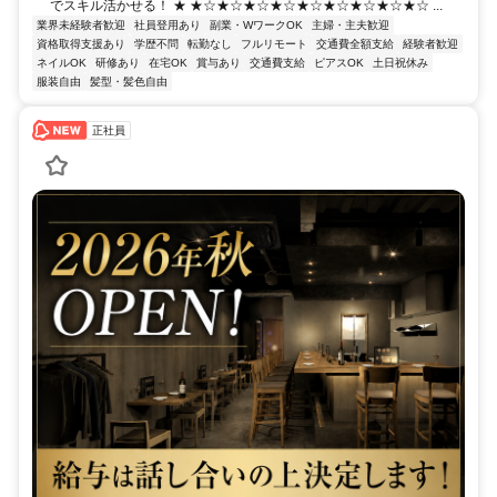
でスキル活かせる！ ★ ★☆★☆★☆★☆★☆★☆★☆★☆★☆ ...
業界未経験者歓迎
社員登用あり
副業・WワークOK
主婦・主夫歓迎
資格取得支援あり
学歴不問
転勤なし
フルリモート
交通費全額支給
経験者歓迎
ネイルOK
研修あり
在宅OK
賞与あり
交通費支給
ピアスOK
土日祝休み
服装自由
髪型・髪色自由
正社員