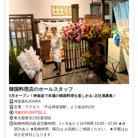
韓国料理店のホールスタッフ
5月オープン！神楽坂で本場の韓国料理を楽しめる♪正社員募集！
神楽坂KUDARA
交通・アクセス 「牛込神楽坂駅」より徒歩約2分
月給290,000円以上
東京都東京23区新宿区
勤務時間詳細 総労働時間：1ヶ月あたり167時間 10:00～22:00 ★休
憩2hあり ★勤務時間・曜日は お気軽にご相談ください。 ★月曜はお
店が定休日となります。