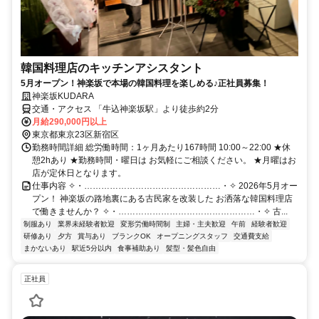
韓国料理店のキッチンアシスタント
5月オープン！神楽坂で本場の韓国料理を楽しめる♪正社員募集！
神楽坂KUDARA
交通・アクセス 「牛込神楽坂駅」より徒歩約2分
月給290,000円以上
東京都東京23区新宿区
勤務時間詳細 総労働時間：1ヶ月あたり167時間 10:00～22:00 ★休
憩2hあり ★勤務時間・曜日は お気軽にご相談ください。 ★月曜はお
店が定休日となります。
仕事内容 ✧・…………………………………………・✧ 2026年5月オー
プン！ 神楽坂の路地裏にある古民家を改装した お洒落な韓国料理店
で働きませんか？ ✧・…………………………………………・✧ 古...
制服あり
業界未経験者歓迎
変形労働時間制
主婦・主夫歓迎
午前
経験者歓迎
研修あり
夕方
賞与あり
ブランクOK
オープニングスタッフ
交通費支給
まかないあり
駅近5分以内
食事補助あり
髪型・髪色自由
正社員