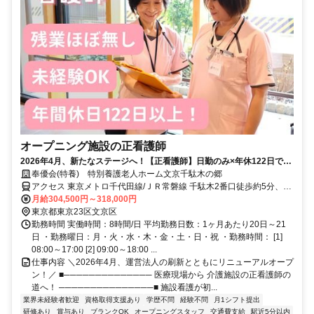
オープニング施設の正看護師
2026年4月、新たなステージへ！【正看護師】日勤のみ×年休122日で私
生活も充実【★】
奉優会(特養) 特別養護老人ホーム文京千駄木の郷
アクセス 東京メトロ千代田線/ＪＲ常磐線 千駄木2番口徒歩約5分、東
京メトロ南北線 本駒込1番口徒歩約12分、東京メトロ千代田線 西日
月給304,500円～318,000円
暮里1番口徒歩約14分
東京都東京23区文京区
勤務時間 実働時間：8時間/日 平均勤務日数：1ヶ月あたり20日～21
日 ・勤務曜日：月・火・水・木・金・土・日・祝 ・勤務時間： [1]
08:00～17:00 [2] 09:00～18:00 ...
仕事内容 ＼2026年4月、運営法人の刷新とともにリニューアルオープ
ン！／ ■────────────── 医療現場から 介護施設の正看護師の
道へ！ ───────────────■ 施設看護が初...
業界未経験者歓迎
資格取得支援あり
学歴不問
経験不問
月1シフト提出
研修あり
賞与あり
ブランクOK
オープニングスタッフ
交通費支給
駅近5分以内