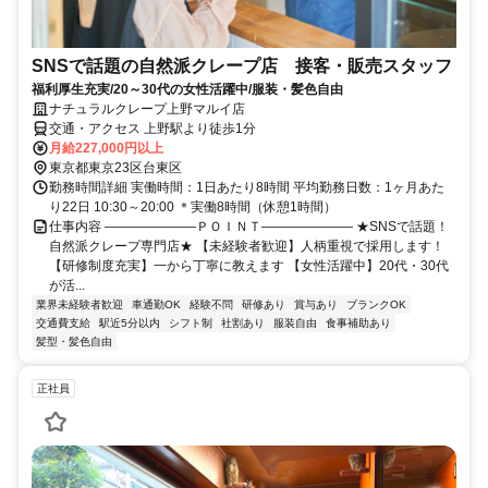
SNSで話題の自然派クレープ店 接客・販売スタッフ
福利厚生充実/20～30代の女性活躍中/服装・髪色自由
ナチュラルクレープ上野マルイ店
交通・アクセス 上野駅より徒歩1分
月給227,000円以上
東京都東京23区台東区
勤務時間詳細 実働時間：1日あたり8時間 平均勤務日数：1ヶ月あた
り22日 10:30～20:00 ＊実働8時間（休憩1時間）
仕事内容 ―――――――ＰＯＩＮＴ――――――― ★SNSで話題！
自然派クレープ専門店★ 【未経験者歓迎】人柄重視で採用します！
【研修制度充実】一から丁寧に教えます 【女性活躍中】20代・30代
が活...
業界未経験者歓迎
車通勤OK
経験不問
研修あり
賞与あり
ブランクOK
交通費支給
駅近5分以内
シフト制
社割あり
服装自由
食事補助あり
髪型・髪色自由
正社員