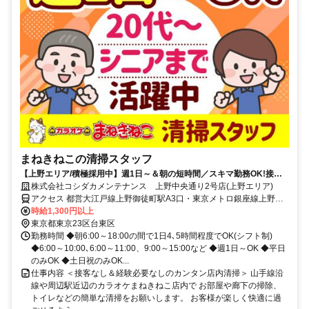
まねきねこの清掃スタッフ
【上野エリア/積極採用中】週1日～＆朝の短時間／スキマ勤務OK!接客
ナシ♪未経験歓迎!初バイト・初パートにもピッタリ★簡単もくもくお掃
株式会社コシダカメンテナンス 上野中央通り2号店(上野エリア)
除専属スタッフ!
アクセス 都営大江戸線上野御徒町駅A3口・東京メトロ銀座線上野広
小路駅A3口徒歩1分、JR上野駅不忍口徒歩5分
時給1,300円以上
東京都東京23区台東区
勤務時間 ◆朝6:00～18:00の間で1日4､5時間程度でOK(シフト制)
◆6:00～10:00､6:00～11:00、9:00～15:00など ◆週1日～OK ◆平日
のみOK ◆土日祝のみOK...
仕事内容 ＜接客なし＆経験必要なしのカンタン店内清掃＞ 山手線沿
線や周辺駅近辺のカラオケまねきねこ店内で お部屋や廊下の掃除、
トイレなどの簡単な清掃をお願いします。 お客様が楽しく快適に過