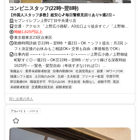
コンビニスタッフ(22時~翌8時)
【外国人スタッフ多数】超安心🎵毎日警察見回りあり✨週2日～
セブンイレブン上野2丁目中央通り店
交通・アクセス 「上野広小路駅」A3出口より徒歩すぐ／「上野御徒
町駅」より徒歩1分／「御徒町駅」より徒歩3分
時給1,625円以上
東京都東京23区台東区
勤務時間詳細 ⏰22時～翌8時 ＊週2日～OK ＊シフト提出：月2回 シ
フト決定後のお休みもご相談OK⭐ 交替も自由（事後報告でOK）
仕事内容 ───⋆⋅☆⋅⋆──────⋆⋅☆⋅⋆─── ✅上野広小路／上野御徒
町駅すぐ◎ ✅週2日～OK⏰22時～翌8時 ✅ガッツリ稼げる深夜時給
1625円～ ✅髪色・髪型自由（奇抜すぎなければ◎） ...
制服あり
業界未経験者歓迎
扶養内勤務OK
社員登用あり
副業・WワークOK
隔週シフト提出
土日祝のみOK
主婦・主夫歓迎
フリーター歓迎
学歴不問
即日勤務OK
職場見学可
平日のみOK
学生歓迎
転勤なし
経験不問
英語
未経験者歓迎
交通費全額支給
経験者歓迎
同じ企業の求人
アルバイト・パート