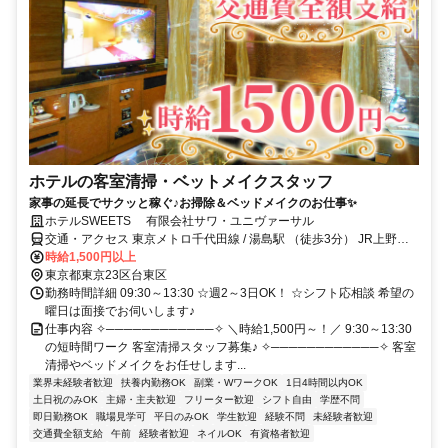
ホテルの客室清掃・ベットメイクスタッフ
家事の延長でサクッと稼ぐ♪お掃除＆ベッドメイクのお仕事✨
ホテルSWEETS 有限会社サワ・ユニヴァーサル
交通・アクセス 東京メトロ千代田線 / 湯島駅 （徒歩3分） JR上野駅 /
（徒歩6分）
時給1,500円以上
東京都東京23区台東区
勤務時間詳細 09:30～13:30 ☆週2～3日OK！ ☆シフト応相談 希望の
曜日は面接でお伺いします♪
仕事内容 ✧────────────✧ ＼時給1,500円～！／ 9:30～13:30
の短時間ワーク 客室清掃スタッフ募集♪ ✧────────────✧ 客室
清掃やベッドメイクをお任せします...
業界未経験者歓迎
扶養内勤務OK
副業・WワークOK
1日4時間以内OK
土日祝のみOK
主婦・主夫歓迎
フリーター歓迎
シフト自由
学歴不問
即日勤務OK
職場見学可
平日のみOK
学生歓迎
経験不問
未経験者歓迎
交通費全額支給
午前
経験者歓迎
ネイルOK
有資格者歓迎