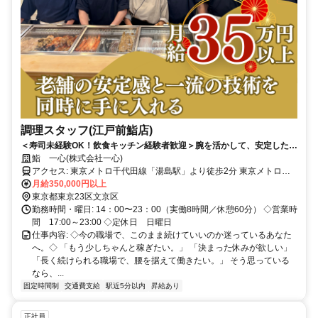
調理スタッフ(江戸前鮨店)
＜寿司未経験OK！飲食キッチン経験者歓迎＞腕を活かして、安定した収
入を✨／昭和61年創業・湯島の老舗江戸前鮨店
鮨 一心(株式会社一心)
アクセス: 東京メトロ千代田線「湯島駅」より徒歩2分 東京メトロ銀
座線「上野広小路駅」より徒歩2分 都営大江戸線「上野御徒町駅」よ
月給350,000円以上
り徒歩3分 JR「上野駅」より徒歩5分
東京都東京23区文京区
勤務時間・曜日: 14：00〜23：00（実働8時間／休憩60分） ◇営業時
間 17:00～23:00 ◇定休日 日曜日
仕事内容: ◇今の職場で、このまま続けていいのか迷っているあなた
へ。◇ 「もう少しちゃんと稼ぎたい。」 「決まった休みが欲しい」
「長く続けられる職場で、腰を据えて働きたい。」 そう思っている
なら、...
固定時間制
交通費支給
駅近5分以内
昇給あり
正社員