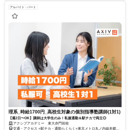
アルバイト・パート
理系_時給1700円_高校生対象の個別指導塾講師(1対1)
【週2日〜OK】講師は大学生のみ！私服通勤＆駅チカで両立◎
アクシブアカデミー 東大赤門前校
交通・アクセス ⭐駅チカ・通勤らくらく⭐東京メトロ丸ノ内線本郷三