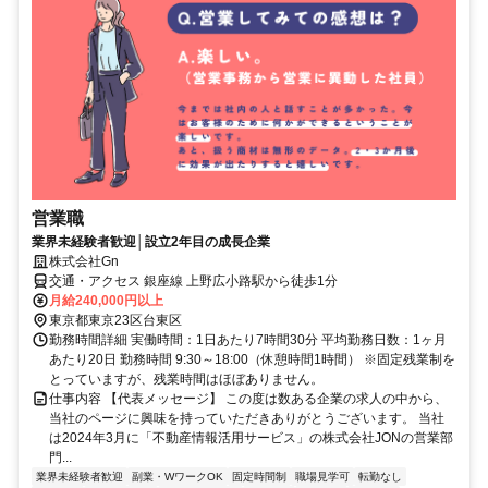
営業職
業界未経験者歓迎│設立2年目の成長企業
株式会社Gn
交通・アクセス 銀座線 上野広小路駅から徒歩1分
月給240,000円以上
東京都東京23区台東区
勤務時間詳細 実働時間：1日あたり7時間30分 平均勤務日数：1ヶ月
あたり20日 勤務時間 9:30～18:00（休憩時間1時間） ※固定残業制を
とっていますが、残業時間はほぼありません。
仕事内容 【代表メッセージ】 この度は数ある企業の求人の中から、
当社のページに興味を持っていただきありがとうございます。 当社
は2024年3月に「不動産情報活用サービス」の株式会社JONの営業部
門...
業界未経験者歓迎
副業・WワークOK
固定時間制
職場見学可
転勤なし