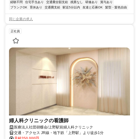
経験不問
住宅手当あり
交通費全額支給
残業なし
研修あり
賞与あり
ブランクOK
育休あり
交通費支給
駅近5分以内
友達と応募OK
髪型・髪色自由
同じ企業の求人
正社員
婦人科クリニックの看護師
医療法人社団胡蝶会/上野駅前婦人科クリニック
交通・アクセス JR線・地下鉄「上野駅」より徒歩1分
月給350,000円