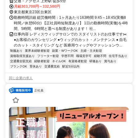
交通・アクセス 上野駅 徒歩5分
月給303,700円～332,500円
東京都東京23区台東区
勤務時間詳細 総労働時間：1ヶ月あたり163時間 9:45～18:45(実働8
時間／休憩60分) 【正社員時短制度あり】 1日の勤務時間(実働)を4時
間、5時間、6時間と選べる制度があります！ 社...
仕事内容 レディスウィッグサロンでの スタイリストのお仕事です✂️
●お客様のカウンセリング ●ウィッグのカット・メンテナンス ● 自毛
のカット・スタイリング など 医療用ウィッグやファッションウ...
制服あり
業界未経験者歓迎
副業・WワークOK
主婦・主夫歓迎
資格取得支援あり
フリーター歓迎
学歴不問
職場見学可
経験不問
住宅手当あり
交通費全額支給
経験者歓迎
ネイルOK
有資格者歓迎
研修あり
賞与あり
ブランクOK
育休あり
交通費支給
駅近5分以内
同じ企業の求人
正社員