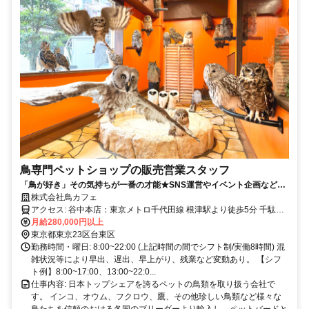
鳥専門ペットショップの販売営業スタッフ
「鳥が好き」その気持ちが一番の才能★SNS運営やイベント企画なども
経験できます！《営業職や販売職の経験がある方歓迎！》
株式会社鳥カフェ
アクセス: 谷中本店：東京メトロ千代田線 根津駅より徒歩5分 千駄木
店：東京メトロ千代田線 千駄木駅より徒歩3分、JR日暮里駅より徒歩
月給280,000円以上
7分
東京都東京23区台東区
勤務時間・曜日: 8:00~22:00 (上記時間の間でシフト制/実働8時間) 混
雑状況等により早出、遅出、早上がり、残業など変動あり。 【シフ
ト例】8:00~17:00、13:00~22:0...
仕事内容: 日本トップシェアを誇るペットの鳥類を取り扱う会社で
す。 インコ、オウム、フクロウ、鷹、その他珍しい鳥類など様々な