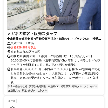
メガネの接客・販売スタッフ
◆未経験者歓迎◆賞与昇給◎高卒以上・転勤なし・ブランクOK・残業少
なめ・業界No1！
眼鏡市場 上野店
月給229,882円以上
東京都東京23区台東区
勤務時間 実働時間：8時間/日 平均勤務日数：1ヶ月あたり20日
10:00-20:00内で実働8h ※週平均実働40h／店舗により異なる ※Wワ
ーク不可 年間休日117日。月の平均残業15時間以...
仕事内容 ◇◇◇◇◇ お仕事内容 ◇◇◇◇◇ お客様への接客を中心と
した業務をお任せいたします。 具体的には… お客様への商品説明や
提案、メガネの受け渡しなどの接客 購入までのサポート、また入社
後...
業界未経験者歓迎
変形労働時間制
車通勤OK
経験不問
研修あり
ブランクOK
交通費支給
駅近5分以内
社割あり
正社員