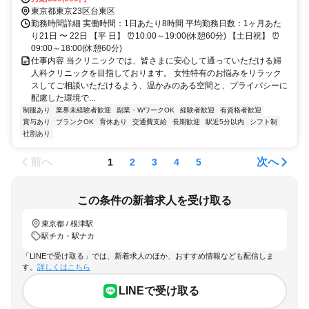
東京都東京23区台東区
勤務時間詳細 実働時間：1日あたり8時間 平均勤務日数：1ヶ月あた
り21日 〜 22日 【平 日】 ⏰10:00～19:00(休憩60分) 【土日祝】 ⏰
09:00～18:00(休憩60分)
仕事内容 当クリニックでは、皆さまに安心して通っていただける婦
人科クリニックを目指しております。 女性特有のお悩みをリラック
スしてご相談いただけるよう、温かみのある空間と、プライバシーに
配慮した環境で...
制服あり
業界未経験者歓迎
副業・WワークOK
経験者歓迎
有資格者歓迎
賞与あり
ブランクOK
育休あり
交通費支給
長期歓迎
駅近5分以内
シフト制
社割あり
前へ
次へ
1
2
3
4
5
この条件の新着求人を受け取る
東京都 / 根津駅
駅チカ・駅ナカ
「LINEで受け取る」では、新着求人のほか、おすすめ情報なども配信しま
す。
詳しくはこちら
LINEで受け取る