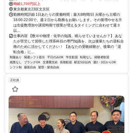
丁目駅徒歩3分/都営大江戸線本郷三丁目駅徒歩3分
時給1,700円以上
東京都東京23区文京区
勤務時間詳細 1日あたりの実働時間：最大8時間/日 火曜から土曜の
18:00-22:00で、週２日から勤務をお願いします。その後増やせる方
は生徒数増加や講習時期で授業が増えるタイミングに合わせて週３
以...
仕事内容 【数Ⅲや物理・化学の知識、眠らせていませんか？】 あな
たが苦労して習得した理系科目の専門知識を、次は後輩たちの逆転合
格のために活かしてください！ 【あなたの受験経験が、後輩の「逆
転合格」に...
制服あり
隔週シフト提出
平日のみOK
学生歓迎
転勤なし
経験者歓迎
残業なし
ブランクOK
交通費支給
長期歓迎
駅近5分以内
週2・3日からOK
シフト制
服装自由
髪型・髪色自由
正社員