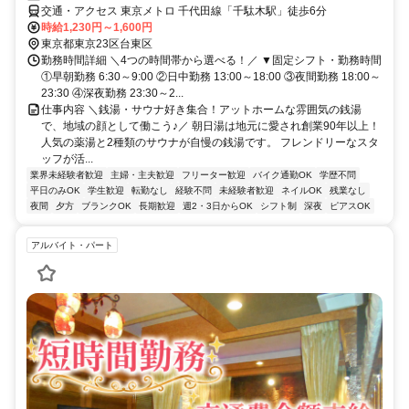
交通・アクセス 東京メトロ 千代田線「千駄木駅」徒歩6分
時給1,230円～1,600円
東京都東京23区台東区
勤務時間詳細 ＼4つの時間帯から選べる！／ ▼固定シフト・勤務時間
①早朝勤務 6:30～9:00 ②日中勤務 13:00～18:00 ③夜間勤務 18:00～
23:30 ④深夜勤務 23:30～2...
仕事内容 ＼銭湯・サウナ好き集合！アットホームな雰囲気の銭湯
で、地域の顔として働こう♪／ 朝日湯は地元に愛され創業90年以上！
人気の薬湯と2種類のサウナが自慢の銭湯です。 フレンドリーなスタ
ッフが活...
業界未経験者歓迎
主婦・主夫歓迎
フリーター歓迎
バイク通勤OK
学歴不問
平日のみOK
学生歓迎
転勤なし
経験不問
未経験者歓迎
ネイルOK
残業なし
夜間
夕方
ブランクOK
長期歓迎
週2・3日からOK
シフト制
深夜
ピアスOK
アルバイト・パート