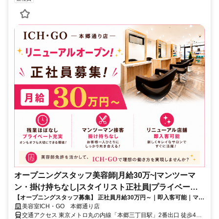
オープニングスタッフ美容師|月給30万~|マンツーマ
ン・掛け持ちなし|スタイリスト正社員|プライベート
【オープニングスタッフ募集】 正社員月給30万円～｜即入客可能｜マン
も充実
ツーマン接客｜無理な掛け持ちなし
美容室ICH・GO 本郷通り店
交通アクセス 東京メトロ丸の内線「本郷三丁目駅」2番出口 徒歩4分