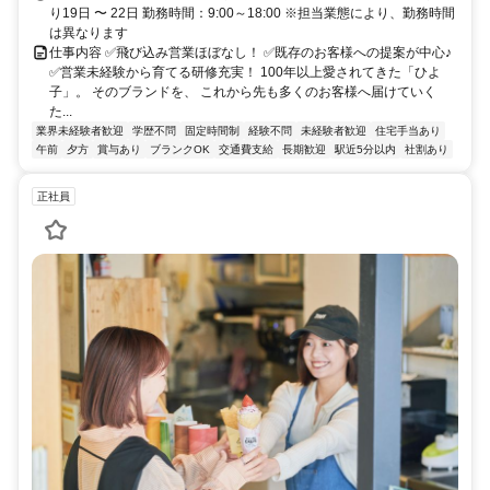
り19日 〜 22日 勤務時間：9:00～18:00 ※担当業態により、勤務時間
は異なります
仕事内容 ✅飛び込み営業ほぼなし！ ✅既存のお客様への提案が中心♪
✅営業未経験から育てる研修充実！ 100年以上愛されてきた「ひよ
子」。 そのブランドを、 これから先も多くのお客様へ届けていく
た...
業界未経験者歓迎
学歴不問
固定時間制
経験不問
未経験者歓迎
住宅手当あり
午前
夕方
賞与あり
ブランクOK
交通費支給
長期歓迎
駅近5分以内
社割あり
正社員