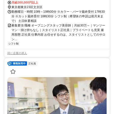
都営大江戸線「本郷三丁目駅」3番出口 徒歩4分 丸の内線・大江戸線
月給300,000円以上
複数路線利用可能でアクセス便利！ 交通費支給！（規定あり）
東京都東京23区文京区
勤務曜日・時間 10時～19時00分 ※カラー・パーマ最終受付 17時30
分 ※カット最終受付 18時30分 シフト制（希望休の申請は前月末ま
で） 土日休要相談
募集要項 職種 オープニングスタッフ美容師｜月給30万～｜マンツー
マン・掛け持ちなし｜スタイリスト正社員｜プライベートも充実 雇
用形態 正社員 仕事内容 お任せするのは、スタイリストとしてのサロ
ン...
シフト制
同じ企業の求人
正社員