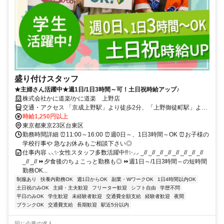
盛り付けスタッフ
★主婦さん活躍中★週1日/1日3時間～可！土日祝時給アップ♪
株式会社かに道楽/かに道楽 上野店
交通・アクセス 「京成上野駅」より徒歩2分、「上野御徒町駅」より
徒歩3分
時給1,250円以上
東京都東京23区台東区
勤務時間詳細 ⏰11:00～16:00 ⏰週0日～、1日3時間～OK ⏰お子様の
学校行事や 急なお休みもご相談下さい◎
仕事内容 ⸜⸜✨女性スタッフ多数活躍中‼✨⸝⸝ _// _// _// _// _// _// _// _//
_// _// ⏩夕食後のちょこっと勤務も◎ ⏩週1日～/1日3時間～の短時間
勤務OK...
制服あり
扶養内勤務OK
週1日からOK
副業・WワークOK
1日4時間以内OK
土日祝のみOK
主婦・主夫歓迎
フリーター歓迎
シフト自由
学歴不問
平日のみOK
学生歓迎
未経験者歓迎
交通費全額支給
経験者歓迎
夜間
ブランクOK
交通費支給
長期歓迎
駅近5分以内
同じ企業の求人