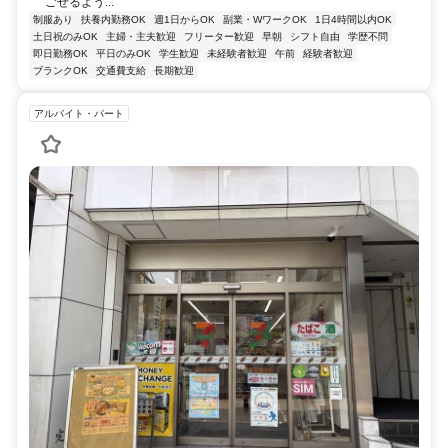
ごせるよう...
制服あり
扶養内勤務OK
週1日からOK
副業・WワークOK
1日4時間以内OK
土日祝のみOK
主婦・主夫歓迎
フリーター歓迎
早朝
シフト自由
学歴不問
即日勤務OK
平日のみOK
学生歓迎
未経験者歓迎
午前
経験者歓迎
ブランクOK
交通費支給
長期歓迎
アルバイト・パート