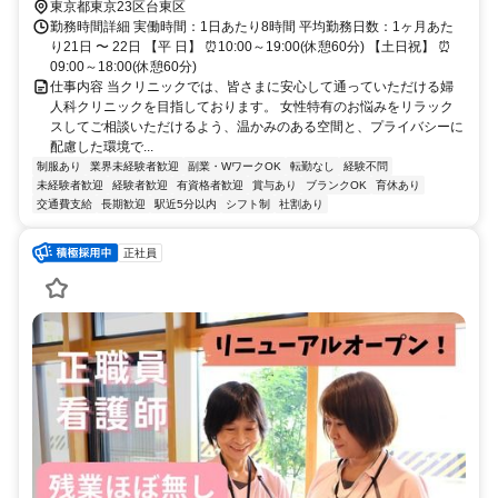
東京都東京23区台東区
勤務時間詳細 実働時間：1日あたり8時間 平均勤務日数：1ヶ月あた
り21日 〜 22日 【平 日】 ⏰10:00～19:00(休憩60分) 【土日祝】 ⏰
09:00～18:00(休憩60分)
仕事内容 当クリニックでは、皆さまに安心して通っていただける婦
人科クリニックを目指しております。 女性特有のお悩みをリラック
スしてご相談いただけるよう、温かみのある空間と、プライバシーに
配慮した環境で...
制服あり
業界未経験者歓迎
副業・WワークOK
転勤なし
経験不問
未経験者歓迎
経験者歓迎
有資格者歓迎
賞与あり
ブランクOK
育休あり
交通費支給
長期歓迎
駅近5分以内
シフト制
社割あり
正社員