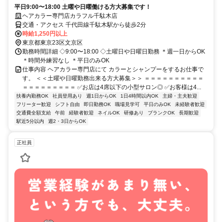
平日9:00〜18:00 土曜や日曜働ける方大募集です！
ヘアカラー専門店カラフル千駄木店
交通・アクセス 千代田線千駄木駅から徒歩2分
時給1,250円以上
東京都東京23区文京区
勤務時間詳細 ◇9:00〜18:00 ◇土曜日や日曜日勤務 ＊週一日からOK
＊時間外練習なし ＊平日のみOK
仕事内容 ヘアカラー専門店にて カラーとシャンプーをするお仕事で
す。 ＜＜土曜や日曜勤務出来る方大募集＞＞ ＝＝＝＝＝＝＝＝＝＝
＝＝＝＝＝＝＝＝＝ ✅お店は4席以下の小型サロン◎ ✅お客様は4...
扶養内勤務OK
社員登用あり
週1日からOK
1日4時間以内OK
主婦・主夫歓迎
フリーター歓迎
シフト自由
即日勤務OK
職場見学可
平日のみOK
未経験者歓迎
交通費全額支給
午前
経験者歓迎
ネイルOK
研修あり
ブランクOK
長期歓迎
駅近5分以内
週2・3日からOK
正社員