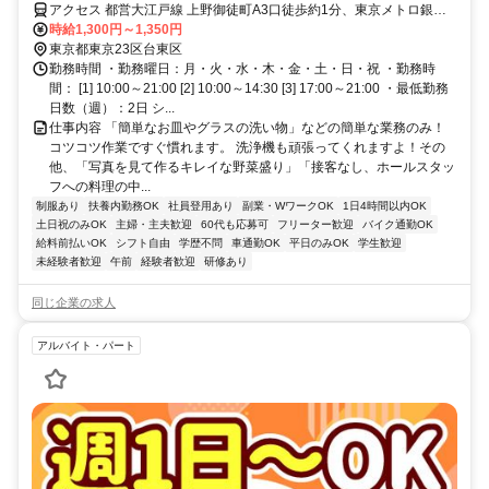
アクセス 都営大江戸線 上野御徒町A3口徒歩約1分、東京メトロ銀座
線 上野広小路A3口徒歩約1分、ＪＲ京浜東北線 御徒町北口徒歩約4分
時給1,300円～1,350円
上野広小路駅～徒歩1分
東京都東京23区台東区
勤務時間 ・勤務曜日：月・火・水・木・金・土・日・祝 ・勤務時
間： [1] 10:00～21:00 [2] 10:00～14:30 [3] 17:00～21:00 ・最低勤務
日数（週）：2日 シ...
仕事内容 「簡単なお皿やグラスの洗い物」などの簡単な業務のみ！
コツコツ作業ですぐ慣れます。 洗浄機も頑張ってくれますよ！その
他、「写真を見て作るキレイな野菜盛り」「接客なし、ホールスタッ
フへの料理の中...
制服あり
扶養内勤務OK
社員登用あり
副業・WワークOK
1日4時間以内OK
土日祝のみOK
主婦・主夫歓迎
60代も応募可
フリーター歓迎
バイク通勤OK
給料前払いOK
シフト自由
学歴不問
車通勤OK
平日のみOK
学生歓迎
未経験者歓迎
午前
経験者歓迎
研修あり
同じ企業の求人
アルバイト・パート