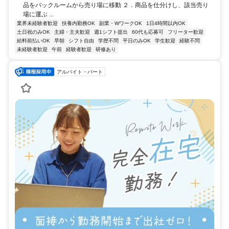
品をバックルームから売り場に移動 ２．商品を仕分けし、該当売り
場に運ぶ ...
業界未経験者歓迎
扶養内勤務OK
副業・WワークOK
1日4時間以内OK
土日祝のみOK
主婦・主夫歓迎
週1シフト提出
60代も応募可
フリーター歓迎
給料前払いOK
早朝
シフト自由
学歴不問
平日のみOK
学生歓迎
経験不問
未経験者歓迎
午前
経験者歓迎
研修あり
アルバイト・パート