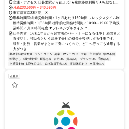
交通・アクセス 日暮里駅から徒歩3分★複数路線利用可★転勤なし★
駅チカでアクセス良好
月給233,560円～340,590円
東京都東京23区荒川区
勤務時間詳細 総労働時間：1ヶ月あたり160時間 フレックスタイム制
標準労働時間：1日8時間 標準的な勤務時間例／10:00～19:00 平均残
業時間／月10時間程度 ▼フレキシブルタイム ＊...
仕事内容 【入社1年目から経営者のパートナーになる仕事】 経営者と
直接話し、補助金という武器で会社の成長を後押しする仕事です。
経営・財務・営業がまとめて身につくので、どこへ行っても通用する
力がつき...
業界未経験者歓迎
ランチタイム
副業・WワークOK
主婦・主夫歓迎
学歴不問
転勤なし
経験者歓迎
研修あり
在宅OK
賞与あり
ブランクOK
育休あり
交通費支給
駅近5分以内
資格取得手当あり
長期休暇あり
土日祝休み
正社員