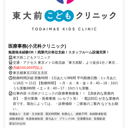
医療事務(小児科クリニック)
無資格未経験OK！残業代分単位支給！スタッフルーム設備充実！
東大前こどもクリニック
交通・アクセス 東京メトロ南北線「東大前駅」より徒歩1分／東京メ
トロ千代田線「根津駅」より徒歩11分／都営三田線「春日駅」より徒
月給240,000円以上
歩12分 ※自転車通勤OK!
東京都東京23区文京区
勤務時間詳細 実働時間：1日あたり8時間 平均勤務日数：1ヶ月あた
り18日 〜 21日 【勤務時間】 ＜月・火・木・金＞ 8：40～18：10の
うち実働8時間 ＜土＞ 8：40～17：10のうち実働...
仕事内容 小児科クリニックの医療事務募集！！ 【具体的な業務内
容】 ・受付業務 ・医療事務（レセプト等） ・電話対応 が主な業務内
容です。場合によっては、 ・診療補助 ・ご家族のご案内 などをお願
い...
制服あり
主婦・主夫歓迎
固定時間制
転勤なし
経験不問
未経験者歓迎
経験者歓迎
有資格者歓迎
賞与あり
ブランクOK
交通費支給
長期歓迎
駅近5分以内