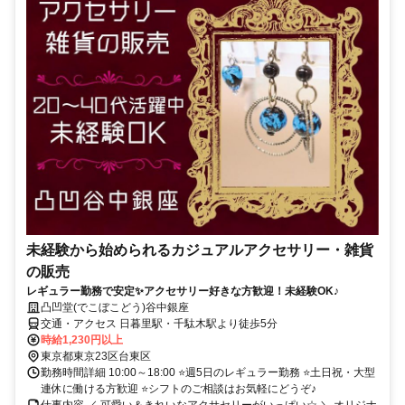
未経験から始められるカジュアルアクセサリー・雑貨
の販売
レギュラー勤務で安定✨アクセサリー好きな方歓迎！未経験OK♪
凸凹堂(でこぼこどう)谷中銀座
交通・アクセス 日暮里駅・千駄木駅より徒歩5分
時給1,230円以上
東京都東京23区台東区
勤務時間詳細 10:00～18:00 ⭐週5日のレギュラー勤務 ⭐土日祝・大型
連休に働ける方歓迎 ⭐シフトのご相談はお気軽にどうぞ♪