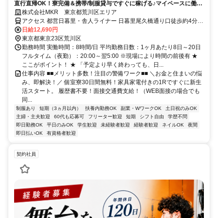
直行直帰OK！寮完備＆携帯/制服貸与ですぐに稼げる♪マイペースに働け
ます！
株式会社MKR 東京都荒川区エリア
アクセス 都営日暮里・舎人ライナー 日暮里尾久橋通り口徒歩約4分、
都営日暮里・舎人ライナー 日暮里尾久橋通り口徒歩約4分、都営日暮
日給12,690円
里・舎人ライナー 日暮里尾久橋通り口徒歩約4分 東京都荒川区エリア
東京都東京23区荒川区
(三河島駅、南千住駅、三ノ輪橋駅、宮ノ前駅)
勤務時間 実働時間：8時間/日 平均勤務日数：1ヶ月あたり8日～20日
フルタイム（夜勤）：20:00～翌5:00 ※現場により時間の前後有 ★
ここがポイント！ ★ 「予定より早く終わっても、日...
仕事内容 ■■メリット多数！注目の警備ワーク■■ ＼お金と住まいの悩
み、即解決！／ 個室寮30日間無料！家具家電付きの1Rですぐに新生
活スタート。 履歴書不要！面接交通費支給！（WEB面接の場合でも
同...
制服あり
短期（3ヵ月以内）
扶養内勤務OK
副業・WワークOK
土日祝のみOK
主婦・主夫歓迎
60代も応募可
フリーター歓迎
短期
シフト自由
学歴不問
即日勤務OK
平日のみOK
学生歓迎
未経験者歓迎
経験者歓迎
ネイルOK
夜間
即日払いOK
有資格者歓迎
契約社員