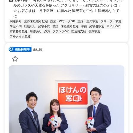
仕事内容 ／ 可愛い＆きれいなアクサセリーがいっぱい☆ ＼ オリジナ
ルのガラスや天然石を使った アクセサリー・雑貨の販売のオシゴト
☆ お客さまは「谷中銀座」に訪れた 観光客が中心！ 観光地ならで
は...
制服あり
業界未経験者歓迎
副業・WワークOK
主婦・主夫歓迎
フリーター歓迎
学歴不問
転勤なし
経験不問
英語
未経験者歓迎
午前
経験者歓迎
ネイルOK
有資格者歓迎
研修あり
夕方
ブランクOK
交通費支給
長期歓迎
フルタイム歓迎
正社員