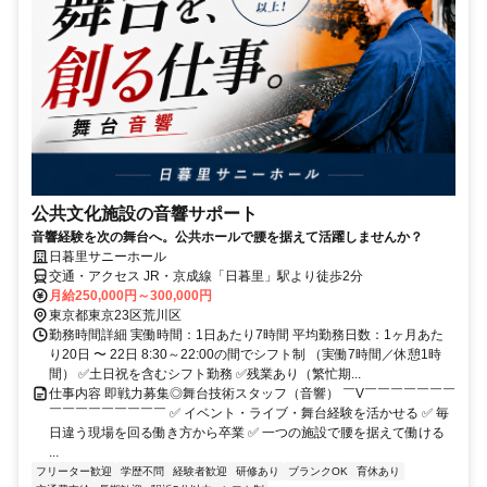
公共文化施設の音響サポート
音響経験を次の舞台へ。公共ホールで腰を据えて活躍しませんか？
日暮里サニーホール
交通・アクセス JR・京成線「日暮里」駅より徒歩2分
月給250,000円～300,000円
東京都東京23区荒川区
勤務時間詳細 実働時間：1日あたり7時間 平均勤務日数：1ヶ月あた
り20日 〜 22日 8:30～22:00の間でシフト制 （実働7時間／休憩1時
間） ✅土日祝を含むシフト勤務 ✅残業あり（繁忙期...
仕事内容 即戦力募集◎舞台技術スタッフ（音響） ￣V￣￣￣￣￣￣￣
￣￣￣￣￣￣￣￣￣ ✅ イベント・ライブ・舞台経験を活かせる ✅ 毎
日違う現場を回る働き方から卒業 ✅ 一つの施設で腰を据えて働ける
...
フリーター歓迎
学歴不問
経験者歓迎
研修あり
ブランクOK
育休あり