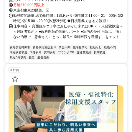
月給270,000円以上
東京都東京23区荒川区
勤務時間詳細 総労働時間：1週あたり40時間 ①11:00～21：00(休憩2
時間) ②15:00～23:00(休憩2時間) ◆日祝勤務できる方歓迎！
仕事内容 ＜真面目かつ丁寧にお仕事が出来ればOK＞ ＜未経験歓迎＞
＜経験者歓迎＞ ■歯科医師の診療サポート ■院内の受付 当院は「痛く
ない治療で、患者さんにとって最良の歯科医院を目指す」をモット
ー...
変形労働時間制
資格取得支援あり
学歴不問
職場見学可
転勤なし
経験不問
未経験者歓迎
研修あり
賞与あり
ブランクOK
交通費支給
長期歓迎
駅近5分以内
髪型・髪色自由
正社員