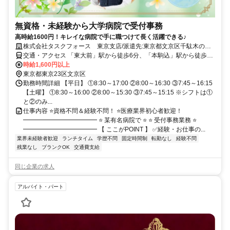
無資格・未経験から大学病院で受付事務
高時給1600円！キレイな病院で手に職つけて長く活躍できる♪
株式会社タスクフォース 東京支店/派遣先:東京都文京区千駄木の病
院
交通・アクセス 「東大前」駅から徒歩6分、「本駒込」駅から徒歩11
分、「千駄木」駅から徒歩11分
時給1,600円以上
東京都東京23区文京区
勤務時間詳細 【平日】 ①8:30～17:00 ②8:00～16:30 ③7:45～16:15
【土曜】 ①8:30～16:00 ②8:00～15:30 ③7:45～15:15 ※シフトは①
と②のみ...
仕事内容 ⭐資格不問＆経験不問！ ⭐医療業界初心者歓迎！
━━━━━━━━━━━━ ⭐ 某有名病院で ⭐ ⭐ 受付事務業務 ⭐
━━━━━━━━━━━━ 【 ここがPOINT 】 ✅経験・お仕事の...
業界未経験者歓迎
ランチタイム
学歴不問
固定時間制
転勤なし
経験不問
残業なし
ブランクOK
交通費支給
同じ企業の求人
アルバイト・パート