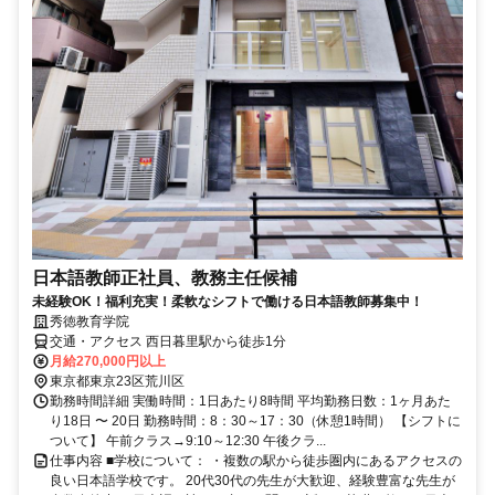
日本語教師正社員、教務主任候補
未経験OK！福利充実！柔軟なシフトで働ける日本語教師募集中！
秀徳教育学院
交通・アクセス 西日暮里駅から徒歩1分
月給270,000円以上
東京都東京23区荒川区
勤務時間詳細 実働時間：1日あたり8時間 平均勤務日数：1ヶ月あた
り18日 〜 20日 勤務時間：8：30～17：30（休憩1時間） 【シフトに
ついて】 午前クラス→9:10～12:30 午後クラ...
仕事内容 ■学校について： ・複数の駅から徒歩圏内にあるアクセスの
良い日本語学校です。 20代30代の先生が大歓迎、経験豊富な先生が