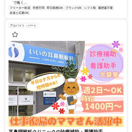
で働く...
フリーター歓迎
学歴不問
即日勤務OK
ブランクOK
シフト制
履歴書不要
友達と応募OK
アルバイト・パート
耳鼻咽喉科クリニックの診療補助・看護助手