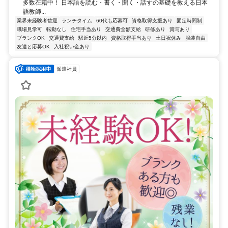
多数在籍中！ 日本語を読む・書く・聞く・話すの基礎を教える日本
語教師...
業界未経験者歓迎
ランチタイム
60代も応募可
資格取得支援あり
固定時間制
職場見学可
転勤なし
住宅手当あり
交通費全額支給
研修あり
賞与あり
ブランクOK
交通費支給
駅近5分以内
資格取得手当あり
土日祝休み
服装自由
友達と応募OK
入社祝い金あり
派遣社員