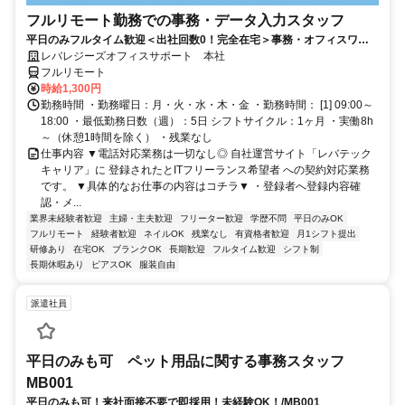
フルリモート勤務での事務・データ入力スタッフ
平日のみフルタイム歓迎＜出社回数0！完全在宅＞事務・オフィスワー
ク経験者の募集★家事・育児と両立している方多数★
レバレジーズオフィスサポート 本社
フルリモート
時給1,300円
勤務時間 ・勤務曜日：月・火・水・木・金 ・勤務時間： [1] 09:00～
18:00 ・最低勤務日数（週）：5日 シフトサイクル：1ヶ月 ・実働8h
～（休憩1時間を除く） ・残業なし
仕事内容 ▼電話対応業務は一切なし◎ 自社運営サイト「レバテック
キャリア」に 登録されたとITフリーランス希望者 への契約対応業務
です。 ▼具体的なお仕事の内容はコチラ▼ ・登録者へ登録内容確
認・メ...
業界未経験者歓迎
主婦・主夫歓迎
フリーター歓迎
学歴不問
平日のみOK
フルリモート
経験者歓迎
ネイルOK
残業なし
有資格者歓迎
月1シフト提出
研修あり
在宅OK
ブランクOK
長期歓迎
フルタイム歓迎
シフト制
長期休暇あり
ピアスOK
服装自由
派遣社員
平日のみも可 ペット用品に関する事務スタッフ
MB001
平日のみも可！来社面接不要で即採用！未経験OK！/MB001