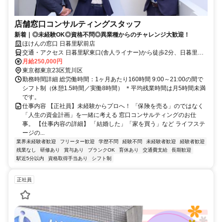
店舗窓口コンサルティングスタッフ
新着｜◎未経験OK◎資格不問◎異業種からのチャレンジ大歓迎！
ほけんの窓口 日暮里駅前店
交通・アクセス 日暮里駅東口(舎人ライナー)から徒歩2分、日暮里駅
前バス停から徒歩1分
月給250,000円
東京都東京23区荒川区
勤務時間詳細 総労働時間：1ヶ月あたり160時間 9:00～21:00の間で
シフト制（休憩1.5時間／実働8時間） ＊平均残業時間は月5時間未満
です。
仕事内容 【正社員】未経験からプロへ！ 「保険を売る」のではなく
「人生の資金計画」を一緒に考える 窓口コンサルティングのお仕
事。 【仕事内容の詳細】 「結婚した」「家を買う」など ライフステ
ージの...
業界未経験者歓迎
フリーター歓迎
学歴不問
経験不問
未経験者歓迎
経験者歓迎
残業なし
研修あり
賞与あり
ブランクOK
育休あり
交通費支給
長期歓迎
駅近5分以内
資格取得手当あり
シフト制
正社員