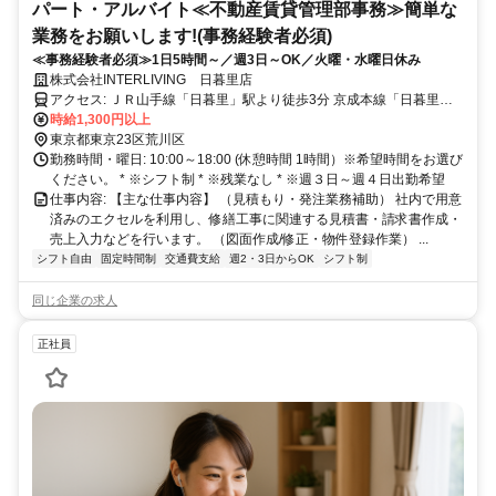
パート・アルバイト≪不動産賃貸管理部事務≫簡単な
業務をお願いします!(事務経験者必須)
≪事務経験者必須≫1日5時間～／週3日～OK／火曜・水曜日休み
株式会社INTERLIVING 日暮里店
アクセス: ＪＲ山手線「日暮里」駅より徒歩3分 京成本線「日暮里」
駅より徒歩3分 ＪＲ常磐線「日暮里」駅より徒歩3分 日暮里舎人ライ
時給1,300円以上
ナー線「日暮里」駅より徒歩3分
東京都東京23区荒川区
勤務時間・曜日: 10:00～18:00 (休憩時間 1時間）※希望時間をお選び
ください。 * ※シフト制 * ※残業なし * ※週３日～週４日出勤希望
仕事内容: 【主な仕事内容】 （見積もり・発注業務補助） 社内で用意
済みのエクセルを利用し、修繕工事に関連する見積書・請求書作成・
売上入力などを行います。 （図面作成/修正・物件登録作業） ...
シフト自由
固定時間制
交通費支給
週2・3日からOK
シフト制
同じ企業の求人
正社員