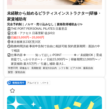
未経験から始めるピラティスインストラクター|研修・
家賃補助有
完全予約制｜ノルマ・売り込みなし｜資格取得補助あり✨
THE PORT PERSONAL PILATES 日暮里店
交通・アクセス 日暮里駅 徒歩6分
日給15,000円～20,000円
東京都東京23区荒川区
勤務時間詳細 事前申告制で自由に相談可能 契約更新期間：面談の中
で相談
仕事内容 ✼┈┈┈ 知ってほしいPOINT ┈┈┈┈✼ ✅ 未経験OK｜育成
前提でしっかりサポート ✅ 日給15,000円〜｜研修期間12,000円〜 ✅
家賃補助 最大5万円 ✅ 引越し補助 最大1...
学歴不問
研修あり
長期歓迎
駅近5分以内
シフト制
ピアスOK
服装自由
髪型・髪色自由
アルバイト・パート