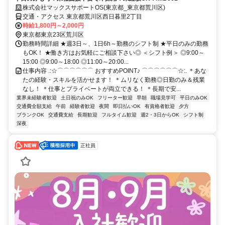
株式会社マックスサポートOS(東京都_東京都荒川区)
交通・アクセス 東京都荒川区西日暮里2丁目
時給1,800円～2,000円
東京都東京23区荒川区
勤務時間詳細 ★週3日～、1日6h～勤務のシフト制 ★平日のみの勤務
もOK！ ★働き方はお気軽にご相談下さい◎ ＜シフト例＞ ◎9:00～
15:00 ◎9:00～18:00 ◎11:00～20:00...
仕事内容 .:☆⌒⌒⌒⌒⌒⌒ おすすめPOINT♪ ⌒⌒⌒⌒⌒⌒☆:. ＊あな
たの経験・スキルを活かせます！ ＊ムリなく勤務◎日勤のみ＆残業
なし！ ＊仕事とプライベートが両立できる！ ＊長期で安...
業界未経験者歓迎
土日祝のみOK
フリーター歓迎
早朝
職場見学可
平日のみOK
交通費全額支給
午前
経験者歓迎
夜間
即日払いOK
有資格者歓迎
夕方
ブランクOK
交通費支給
長期歓迎
フルタイム歓迎
週2・3日からOK
シフト制
深夜
正社員