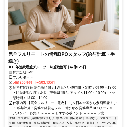
完全フルリモートの労務BPOスタッフ(給与計算・手
続き)
◆10年連続増益グループ｜時差勤務可｜年休125日
株式会社BPIO
フルリモート
月給260,868円～503,435円
勤務時間詳細 総労働時間：1週あたり40時間 ・定時：09:00～18:00
・時差出勤制度：あり（実働8時間/コアタイム11:00～16:00） ・休
憩時間：13:00～14:00
仕事内容 【完全フルリモート勤務】 ＼＼日本全国から参画可能！ ／
／ 給与計算・労務の経験をフルに活かせる 労務専門BPOチームのコ
アメンバー募集！ ＝＝＝＝ おすすめポイント ＝＝＝＝ ✅完...
主婦・主夫歓迎
資格取得支援あり
学歴不問
固定時間制
転勤なし
フルリモート
午前
経験者歓迎
有資格者歓迎
研修あり
夕方
在宅OK
賞与あり
ブランクOK