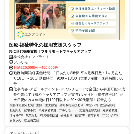
医療‧福祉特化の採用支援スタッフ
共に歩む採用支援！フルリモートでキャリアアップ！
株式会社エンブライト
フルリモート
月給220,000円～400,000円
勤務時間詳細 実働時間：1日あたり8時間 平均勤務日数：1ヶ月あた
り18日 〜 20日 勤務時間：9:00～18:00（実働8時間） 休憩時間：60
分
仕事内容 -アピールポイント- ✅フルリモートで全国から参画可能 ✅成
長企業にて役職やキャリアアップ ✅賞与3.5ヶ月分（前年度実績） ✅
土日祝休み＆年間休日120日以上 ✅20〜30代活躍！裁量ある...
業界未経験者歓迎
主婦・主夫歓迎
資格取得支援あり
学歴不問
固定時間制
転勤なし
経験不問
未経験者歓迎
フルリモート
交通費全額支給
経験者歓迎
ネイルOK
残業なし
有資格者歓迎
研修あり
在宅OK
賞与あり
ブランクOK
育休あり
交通費支給
アルバイト・パート