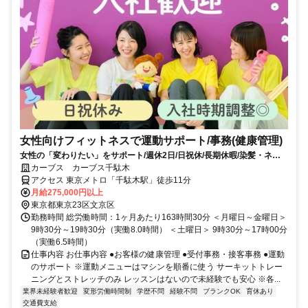
女性向けフィットネスで運動サポート/事務(健康管理)
女性の「変わりたい」をサポート/週休2日/日祝休/長期休暇/染髪・ネイ
ルOK※規定内
カーブス カーブス千駄木
アクセス 東京メトロ「千駄木駅」徒歩11分
月給275,000円以上
東京都東京23区文京区
勤務時間 総労働時間：1ヶ月あたり163時間30分 ＜月曜日～金曜日＞
9時30分～19時30分（実働8.0時間） ＜土曜日＞ 9時30分～17時00分
（実働6.5時間）
仕事内容 お仕事内容 ●お客様の健康管理 ●受付事務・接客事務 ●運動
のサポート ※運動メニューはマシンを順番に使う サーキットトレー
ニングとストレッチのみ レッスンはないので未経験でも安心 ※各...
業界未経験者歓迎
変形労働時間制
学歴不問
経験不問
ブランクOK
育休あり
交通費支給