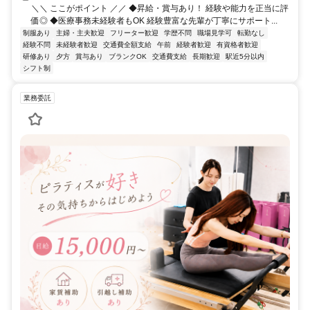
＼＼ ここがポイント ／／ ◆昇給・賞与あり！ 経験や能力を正当に評
価◎ ◆医療事務未経験者もOK 経験豊富な先輩が丁寧にサポート...
制服あり
主婦・主夫歓迎
フリーター歓迎
学歴不問
職場見学可
転勤なし
経験不問
未経験者歓迎
交通費全額支給
午前
経験者歓迎
有資格者歓迎
研修あり
夕方
賞与あり
ブランクOK
交通費支給
長期歓迎
駅近5分以内
シフト制
業務委託