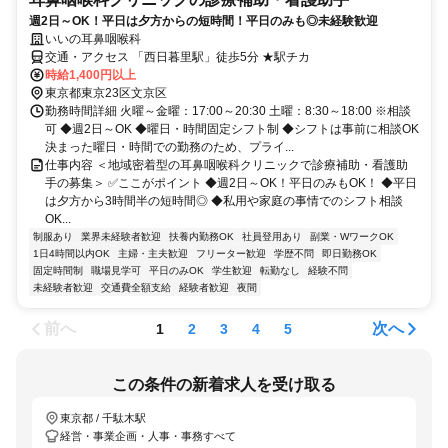
週2日～OK！平日は夕方からの短時間！平日のみも◎未経験歓迎
いいの耳鼻咽喉科
交通・アクセス 「西日暮里駅」徒歩5分 ★駅チカ
時給1,400円以上
東京都東京23区文京区
勤務時間詳細 火曜～金曜：17:00～20:30 土曜：8:30～18:00 ※相談
可 ◆週2日～OK ◆曜日・時間固定シフト制 ◆シフトは事前に相談OK
決まった曜日・時間での勤務のため、プライ...
仕事内容 ＜地域密着型の耳鼻咽喉科クリニックで診療補助・看護助
手の募集＞ ✅ここがポイント ◆週2日～OK！平日のみもOK！ ◆平⽇
は⼣⽅から3時間半の短時間◎ ◆私用や家庭の事情でのシフト相談
OK...
制服あり
業界未経験者歓迎
扶養内勤務OK
社員登用あり
副業・WワークOK
1日4時間以内OK
主婦・主夫歓迎
フリーター歓迎
学歴不問
即日勤務OK
固定時間制
職場見学可
平日のみOK
学生歓迎
転勤なし
経験不問
未経験者歓迎
交通費全額支給
経験者歓迎
夜間
前へ
次へ
1
2
3
4
5
この条件の新着求人を受け取る
東京都 / 千駄木駅
経営・事業企画・人事・事務すべて