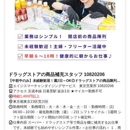
ドラッグストアの商品補充スタッフ 10820206
【午前中のみ】未経験歓迎！週2日～OK◎ドラッグストアの商品陳列ス
タッフ
エイジスマーチャンダイジングサービス 東京営業所 10820206
アクセス 京成本線 日暮里駅 徒歩1分 ★マイカー勤務不可
時給1,400円以上
東京都東京23区荒川区
勤務時間 ・勤務曜日：火・水・木・金・土・日 ・勤務時間： [1]
06:00～10:00 ・最低勤務日数（週）：2日 シフトサイクル：1週間 シ
フト提出期限：シフト開始の30日前 シフト確定時...
仕事内容 スーパー・ドラッグストア等で商品を棚に補充するお仕事
です。未経験でも始めやすいシンプル作業♪ ＜お仕事の流れ＞ １．商