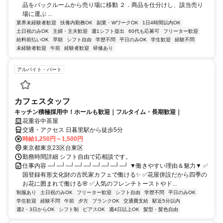
品をバックルームから売り場に移動 ２．商品を仕分けし、該当売り
場に運ぶ ...
業界未経験者歓迎
扶養内勤務OK
副業・WワークOK
1日4時間以内OK
土日祝のみOK
主婦・主夫歓迎
週1シフト提出
60代も応募可
フリーター歓迎
給料前払いOK
早朝
シフト自由
学歴不問
平日のみOK
学生歓迎
経験不問
未経験者歓迎
午前
経験者歓迎
研修あり
アルバイト・パート
カフェスタッフ
キッチン積極採用中！ホールも歓迎｜フルタイム・長期歓迎｜
花重谷中茶屋
交通・アクセス 日暮里駅から徒歩5分
時給1,250円～1,500円
東京都東京23区台東区
勤務時間詳細 シフト自由で応相談です。
仕事内容 ─┘─┘─┘─┘─┘─┘─┘─┘─┘ ▼働きやすい理由＆魅力▼ ✅
国登録有形文化財の古民家カフェで働ける✨ ✅花屋併設だから四季の
お花に囲まれて働ける🌸 ✅人気のフレンチトーストやド...
制服あり
土日祝のみOK
フリーター歓迎
シフト自由
学歴不問
平日のみOK
学生歓迎
経験不問
午前
夕方
ブランクOK
交通費支給
駅近5分以内
週2・3日からOK
シフト制
ピアスOK
週4日以上OK
髪型・髪色自由