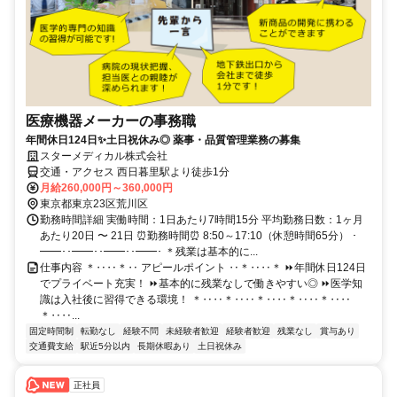
医療機器メーカーの事務職
年間休日124日✨土日祝休み◎ 薬事・品質管理業務の募集
スターメディカル株式会社
交通・アクセス 西日暮里駅より徒歩1分
月給260,000円～360,000円
東京都東京23区荒川区
勤務時間詳細 実働時間：1日あたり7時間15分 平均勤務日数：1ヶ月
あたり20日 〜 21日 ⏰勤務時間⏰ 8:50～17:10（休憩時間65分） ･
━━･･━━･･━━･･━━･ ＊残業は基本的に...
仕事内容 ＊‥‥＊‥ アピールポイント ‥＊‥‥＊ ⏩年間休日124日
でプライベート充実！ ⏩基本的に残業なしで働きやすい◎ ⏩医学知
識は入社後に習得できる環境！ ＊‥‥＊‥‥＊‥‥＊‥‥＊‥‥
＊‥‥...
固定時間制
転勤なし
経験不問
未経験者歓迎
経験者歓迎
残業なし
賞与あり
交通費支給
駅近5分以内
長期休暇あり
土日祝休み
正社員