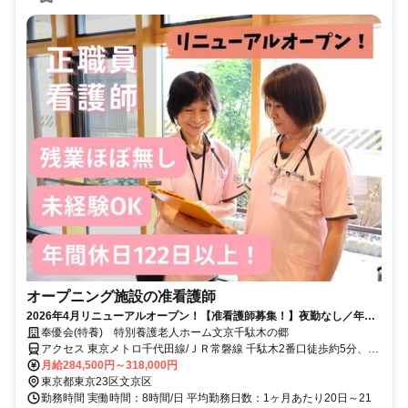
オープニング施設の准看護師
2026年4月リニューアルオープン！【准看護師募集！】夜勤なし／年間
休日122日以上【★】
奉優会(特養) 特別養護老人ホーム文京千駄木の郷
アクセス 東京メトロ千代田線/ＪＲ常磐線 千駄木2番口徒歩約5分、東
京メトロ南北線 本駒込1番口徒歩約12分、東京メトロ千代田線 西日
月給284,500円～318,000円
暮里1番口徒歩約14分
東京都東京23区文京区
勤務時間 実働時間：8時間/日 平均勤務日数：1ヶ月あたり20日～21