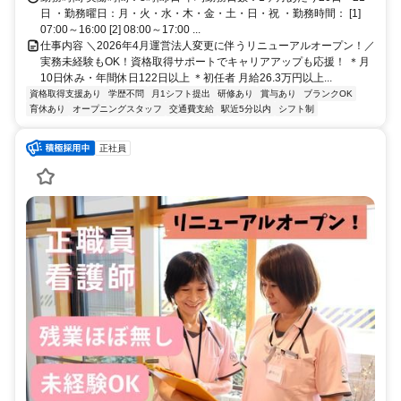
日 ・勤務曜日：月・火・水・木・金・土・日・祝 ・勤務時間： [1]
07:00～16:00 [2] 08:00～17:00 ...
仕事内容 ＼2026年4月運営法人変更に伴うリニューアルオープン！／
実務未経験もOK！資格取得サポートでキャリアアップも応援！ ＊月
10日休み・年間休日122日以上 ＊初任者 月給26.3万円以上...
資格取得支援あり
学歴不問
月1シフト提出
研修あり
賞与あり
ブランクOK
育休あり
オープニングスタッフ
交通費支給
駅近5分以内
シフト制
正社員