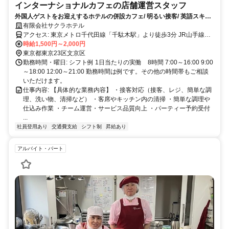
インターナショナルカフェの店舗運営スタッフ
外国人ゲストをお迎えするホテルの併設カフェ/ 明るい接客/ 英語スキル/
料理好きを活かせる職場！
有限会社サクラホテル
アクセス: 東京メトロ千代田線「千駄木駅」より徒歩3分 JR山手線
時給1,500円～2,000円
「日暮里駅」より徒歩7分 JR京浜東北線「西日暮里駅」より徒歩6分
東京都東京23区文京区
勤務時間・曜日: シフト例 1日当たりの実働 8時間 7:00～16:00 9:00
～18:00 12:00～21:00 勤務時間は例です。その他の時間帯もご相談
いただけます。
仕事内容: 【具体的な業務内容】 ・接客対応（接客、レジ、簡単な調
理、洗い物、清掃など） ・客席やキッチン内の清掃 ・簡単な調理や
仕込み作業 ・チーム運営・サービス品質向上 ・パーティー予約受付
...
社員登用あり
交通費支給
シフト制
昇給あり
アルバイト・パート