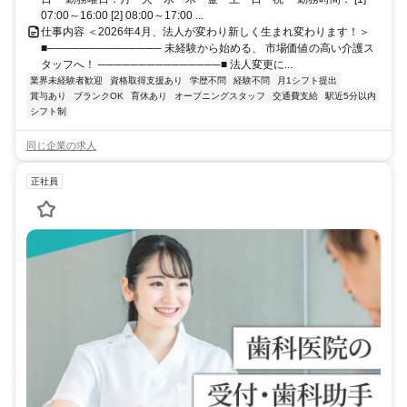
07:00～16:00 [2] 08:00～17:00 ...
仕事内容 ＜2026年4月、法人が変わり新しく生まれ変わります！＞
■────────────── 未経験から始める、 市場価値の高い介護ス
タッフへ！ ───────────────■ 法人変更に...
業界未経験者歓迎
資格取得支援あり
学歴不問
経験不問
月1シフト提出
賞与あり
ブランクOK
育休あり
オープニングスタッフ
交通費支給
駅近5分以内
シフト制
同じ企業の求人
正社員