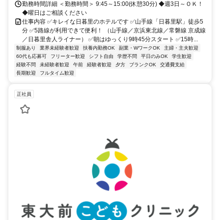
勤務時間詳細 ＜勤務時間＞ 9:45～15:00(休憩30分) ◆週3日～ＯＫ！
◆曜日はご相談ください
仕事内容 ✅キレイな日暮里のホテルです ✅山手線「日暮里駅」徒歩5
分 ✅5路線が利用できて便利！ （山手線／京浜東北線／常磐線 京成線
／日暮里舎人ライナー） ✅朝はゆっくり9時45分スタート ✅15時...
制服あり
業界未経験者歓迎
扶養内勤務OK
副業・WワークOK
主婦・主夫歓迎
60代も応募可
フリーター歓迎
シフト自由
学歴不問
平日のみOK
学生歓迎
経験不問
未経験者歓迎
午前
経験者歓迎
夕方
ブランクOK
交通費支給
長期歓迎
フルタイム歓迎
正社員