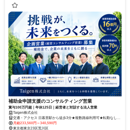
補助金申請支援のコンサルティング営業
賞与100万円超｜年休125日｜経営者と対話する法人営業
Taigen株式会社
交通・アクセス 日暮里駅から徒歩3分★複数路線利用可★転勤なし★
駅チカでアクセス良好
月給233,560円～340,590円
東京都東京23区荒川区