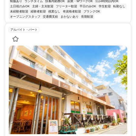
制服あり
ランチタイム
扶養内勤務OK
副業・WワークOK
1日4時間以内OK
土日祝のみOK
主婦・主夫歓迎
フリーター歓迎
平日のみOK
学生歓迎
転勤なし
未経験者歓迎
経験者歓迎
残業なし
有資格者歓迎
ブランクOK
オープニングスタッフ
交通費支給
まかないあり
長期歓迎
アルバイト・パート