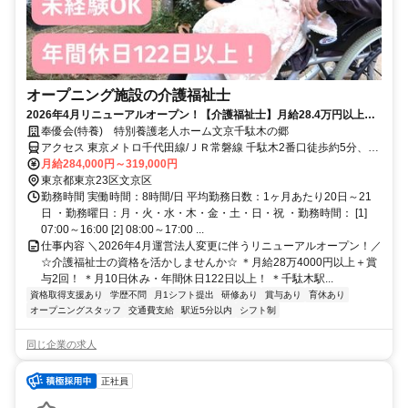
オープニング施設の介護福祉士
2026年4月リニューアルオープン！【介護福祉士】月給28.4万円以上＋
賞与年2回★年休122日★
奉優会(特養) 特別養護老人ホーム文京千駄木の郷
アクセス 東京メトロ千代田線/ＪＲ常磐線 千駄木2番口徒歩約5分、東
京メトロ南北線 本駒込1番口徒歩約12分、東京メトロ千代田線 西日
月給284,000円～319,000円
暮里1番口徒歩約14分
東京都東京23区文京区
勤務時間 実働時間：8時間/日 平均勤務日数：1ヶ月あたり20日～21
日 ・勤務曜日：月・火・水・木・金・土・日・祝 ・勤務時間： [1]
07:00～16:00 [2] 08:00～17:00 ...
仕事内容 ＼2026年4月運営法人変更に伴うリニューアルオープン！／
☆介護福祉士の資格を活かしませんか☆ ＊月給28万4000円以上＋賞
与2回！ ＊月10日休み・年間休日122日以上！ ＊千駄木駅...
資格取得支援あり
学歴不問
月1シフト提出
研修あり
賞与あり
育休あり
オープニングスタッフ
交通費支給
駅近5分以内
シフト制
同じ企業の求人
正社員