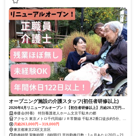
オープニング施設の介護スタッフ(初任者研修以上)
2026年4月リニューアルオープン！【初任者研修以上】月給26.3万円以
上＋賞与年2回★年休122日
奉優会(特養) 特別養護老人ホーム文京千駄木の郷
アクセス 東京メトロ千代田線/ＪＲ常磐線 千駄木2番口徒歩約5分、東
京メトロ南北線 本駒込1番口徒歩約12分、東京メトロ千代田線 西日
月給263,000円～319,000円
暮里1番口徒歩約14分
東京都東京23区文京区
勤務時間 実働時間：8時間/日 平均勤務日数：1ヶ月あたり20日～21