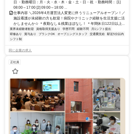
日 ・勤務曜日：月・火・水・木・金・土・日・祝 ・勤務時間： [1]
08:00～17:00 [2] 09:00～18:00 ...
仕事内容 ＼2026年4月運営法人変更に伴うリニューアルオープン！／
施設看護が未経験の方も歓迎！病院やクリニック経験を生活支援に活
かしませんか☆ ＊夜勤なし＆残業ほぼなし！ ＊年間休日122日以上...
業界未経験者歓迎
資格取得支援あり
学歴不問
経験不問
月1シフト提出
研修あり
賞与あり
ブランクOK
オープニングスタッフ
交通費支給
駅近5分以内
シフト制
同じ企業の求人
正社員