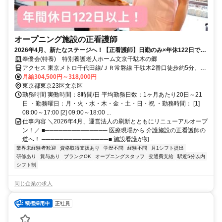
オープニング施設の正看護師
2026年4月、新たなステージへ！【正看護師】日勤のみ×年休122日で私
生活も充実【★】
奉優会(特養) 特別養護老人ホーム文京千駄木の郷
アクセス 東京メトロ千代田線/ＪＲ常磐線 千駄木2番口徒歩約5分、東
京メトロ南北線 本駒込1番口徒歩約12分、東京メトロ千代田線 西日
月給304,500円～318,000円
暮里1番口徒歩約14分
東京都東京23区文京区
勤務時間 実働時間：8時間/日 平均勤務日数：1ヶ月あたり20日～21
日 ・勤務曜日：月・火・水・木・金・土・日・祝 ・勤務時間： [1]
08:00～17:00 [2] 09:00～18:00 ...
仕事内容 ＼2026年4月、運営法人の刷新とともにリニューアルオープ
ン！／ ■────────────── 医療現場から 介護施設の正看護師の
道へ！ ───────────────■ 施設看護が初...
業界未経験者歓迎
資格取得支援あり
学歴不問
経験不問
月1シフト提出
研修あり
賞与あり
ブランクOK
オープニングスタッフ
交通費支給
駅近5分以内
シフト制
同じ企業の求人
正社員