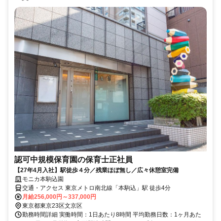
認可中規模保育園の保育士正社員
【27年4月入社】駅徒歩４分／残業ほぼ無し／広々休憩室完備
モニカ本駒込園
交通・アクセス 東京メトロ南北線「本駒込」駅 徒歩4分
月給256,000円～337,000円
東京都東京23区文京区
勤務時間詳細 実働時間：1日あたり8時間 平均勤務日数：1ヶ月あた