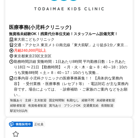
医療事務(小児科クリニック)
無資格未経験OK！残業代分単位支給！スタッフルーム設備充実！
東大前こどもクリニック
交通・アクセス 東京メトロ南北線「東大前駅」より徒歩1分／東京メ
トロ千代田線「根津駅」より徒歩11分／都営三田線「春日駅」より徒
月給240,000円以上
歩12分 ※自転車通勤OK!
東京都東京23区文京区
勤務時間詳細 実働時間：1日あたり8時間 平均勤務日数：1ヶ月あた
り18日 〜 21日 【勤務時間】 ＜月・火・木・金＞ 8：40～18：10の
うち実働8時間 ＜土＞ 8：40～17：10のうち実働...
仕事内容 小児科クリニックの医療事務募集！！ 【具体的な業務内
容】 ・受付業務 ・医療事務（レセプト等） ・電話対応 が主な業務内
容です。場合によっては、 ・診療補助 ・ご家族のご案内 などをお願
い...
制服あり
主婦・主夫歓迎
固定時間制
転勤なし
経験不問
未経験者歓迎
経験者歓迎
有資格者歓迎
賞与あり
ブランクOK
交通費支給
長期歓迎
駅近5分以内
正社員