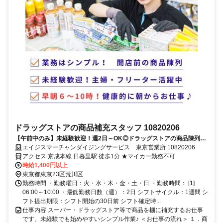
ドラッグストアの商品補充スタッフ 10820206
【午前中のみ】未経験歓迎！週2日～OK◎ドラッグストアの商品陳列ス
タッフ
エイジスマーチャンダイジングサービス 東京営業所 10820206
アクセス 京成本線 日暮里駅 徒歩1分 ★マイカー勤務不可
時給1,400円以上
東京都東京23区荒川区
勤務時間 ・勤務曜日：火・水・木・金・土・日 ・勤務時間： [1]
06:00～10:00 ・最低勤務日数（週）：2日 シフトサイクル：1週間 シ
フト提出期限：シフト開始の30日前 シフト確定時...
仕事内容 スーパー・ドラッグストア等で商品を棚に補充するお仕事
です。未経験でも始めやすいシンプル作業♪ ＜お仕事の流れ＞ １．商