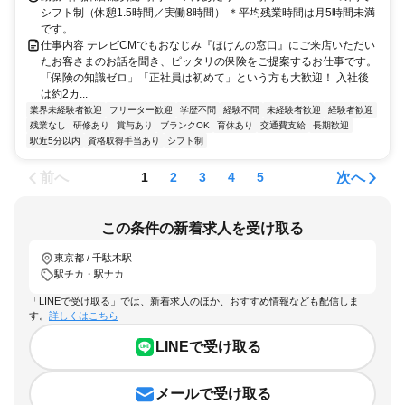
シフト制（休憩1.5時間／実働8時間） ＊平均残業時間は月5時間未満
です。
仕事内容 テレビCMでもおなじみ『ほけんの窓口』にご来店いただい
たお客さまのお話を聞き、ピッタリの保険をご提案するお仕事です。
「保険の知識ゼロ」「正社員は初めて」という方も大歓迎！ 入社後
は約2カ...
業界未経験者歓迎
フリーター歓迎
学歴不問
経験不問
未経験者歓迎
経験者歓迎
残業なし
研修あり
賞与あり
ブランクOK
育休あり
交通費支給
長期歓迎
駅近5分以内
資格取得手当あり
シフト制
前へ
次へ
1
2
3
4
5
この条件の新着求人を受け取る
東京都 / 千駄木駅
駅チカ・駅ナカ
「LINEで受け取る」では、新着求人のほか、おすすめ情報なども配信しま
す。
詳しくはこちら
LINEで受け取る
メールで受け取る