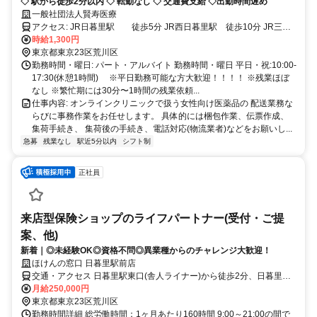
◇ 駅から徒歩2分以内 ◇ 転勤なし ◇ 交通費支給 ◇出勤時間遅め
一般社団法人賢寿医療
アクセス: JR日暮里駅 徒歩5分 JR西日暮里駅 徒歩10分 JR三河
島駅 徒歩14分
時給1,300円
東京都東京23区荒川区
勤務時間・曜日: パート・アルバイト 勤務時間・曜日 平日・祝:10:00-
17:30(休憩1時間) ※平日勤務可能な方大歓迎！！！！ ※残業ほぼ
なし ※繁忙期には30分〜1時間の残業依頼...
仕事内容: オンラインクリニックで扱う女性向け医薬品の 配送業務な
らびに事務作業をお任せします。 具体的には梱包作業、伝票作成、
集荷手続き、 集荷後の手続き、電話対応(物流業者)などをお願いし...
急募
残業なし
駅近5分以内
シフト制
正社員
来店型保険ショップのライフパートナー(受付・ご提
案、他)
新着｜◎未経験OK◎資格不問◎異業種からのチャレンジ大歓迎！
ほけんの窓口 日暮里駅前店
交通・アクセス 日暮里駅東口(舎人ライナー)から徒歩2分、日暮里駅
前バス停から徒歩1分
月給250,000円
東京都東京23区荒川区
勤務時間詳細 総労働時間：1ヶ月あたり160時間 9:00～21:00の間で