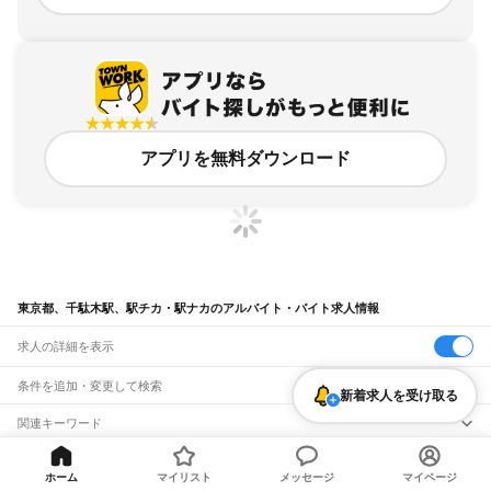
アプリを無料ダウンロード
東京都、千駄木駅、駅チカ・駅ナカのアルバイト・バイト求人情報
求人の詳細を表示
条件を追加・変更して検索
新着求人を受け取る
市区町村を追加・変更
関連キーワード
完全在宅ワーク 全国
シール貼り 在宅
現在地周辺
ガチャガチャ
犬カフェ
東京都
駅を追加・変更
バイトTOP
東京都
東京23区
文京区
千駄木駅
駅チカ・駅ナカ
東京都
すべて
ホーム
マイリスト
メッセージ
マイページ
のアルバイト・バイト・求人
東京23区
すべて