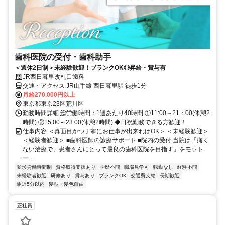
歯科医院の受付・歯科助手
＜週休2日制＞未経験歓迎！ブランクOK◎昇給・賞与有
JR西日暮里改札口歯科
交通・アクセス JR山手線 西日暮里駅 徒歩1分
月給270,000円以上
東京都東京23区荒川区
勤務時間詳細 総労働時間：1週あたり40時間 ①11:00～21：00(休憩2
時間) ②15:00～23:00(休憩2時間) ◆日祝勤務できる方歓迎！
仕事内容 ＜真面目かつ丁寧にお仕事が出来ればOK＞ ＜未経験歓迎＞
＜経験者歓迎＞ ■歯科医師の診療サポート ■院内の受付 当院は「痛く
ない治療で、患者さんにとって最良の歯科医院を目指す」をモット
ー...
変形労働時間制
資格取得支援あり
学歴不問
職場見学可
転勤なし
経験不問
未経験者歓迎
研修あり
賞与あり
ブランクOK
交通費支給
長期歓迎
駅近5分以内
髪型・髪色自由
正社員