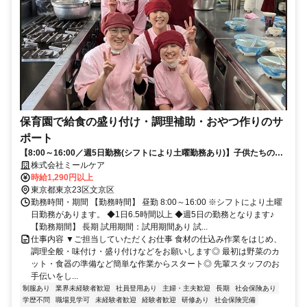
保育園で給食の盛り付け・調理補助・おやつ作りのサ
ポート
【8:00～16:00／週5日勤務(シフトにより土曜勤務あり)】子供たちの笑
顔がうれしい♪
株式会社ミールケア
時給1,290円以上
東京都東京23区文京区
勤務時間・期間 【勤務時間】 昼勤 8:00～16:00 ※シフトにより土曜
日勤務があります。 ◆1日6.5時間以上 ◆週5日の勤務となります♪
【勤務期間】 長期 試用期間：試用期間あり 試...
仕事内容 ▼ご担当していただくお仕事 食材の仕込み作業をはじめ、
調理全般・味付け・盛り付けなどをお願いします◎ 最初は野菜のカ
ット・食器の準備など簡単な作業からスタート◎ 先輩スタッフのお
手伝いをし...
制服あり
業界未経験者歓迎
社員登用あり
主婦・主夫歓迎
長期
社会保険あり
学歴不問
職場見学可
未経験者歓迎
経験者歓迎
研修あり
社会保険完備