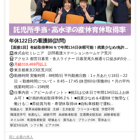
年休122日の看護師(訪問)
【面接1回】有給取得率96％で年間134日休暇可能！残業少なめ/免許不
要、夜勤なし/賞与2回！
株式会社ミレニア 訪問看護ステーションホームケア荒川
アクセス 都営日暮里・舎人ライナー 日暮里尾久橋通り口徒歩約5分、
ＪＲ常磐線 日暮里尾久橋通り口徒歩約5分、ＪＲ京浜東北線 日暮里尾
月給318,469円以上
久橋通り口徒歩約5分 JR山手線日暮里駅徒歩4分 【勤務地】
東京都東京23区荒川区
勤務時間 実働時間：8時間/日 平均勤務日数：1ヶ月あたり18日～22
日 ＜勤務時間について＞ 8:45～17:45 (休憩60分/実働8h) ＊月の平均
残業時間10～15時間
仕事内容 ＜アピールポイント＞ ■祝日は公休日で年間134日以上お休
み可！ ■計画的有給取得率96.2％！ ■残業少なめ＆4週8休で無理なく
働ける〇 ■昇給賞与有・希望休取得ok ■自転車移動で運転...
制服あり
業界未経験者歓迎
主婦・主夫歓迎
フリーター歓迎
学歴不問
職場見学可
転勤なし
経験不問
未経験者歓迎
交通費全額支給
経験者歓迎
ネイルOK
有資格者歓迎
研修あり
賞与あり
ブランクOK
育休あり
駅近5分以内
シフト制
ピアスOK
同じ企業の求人