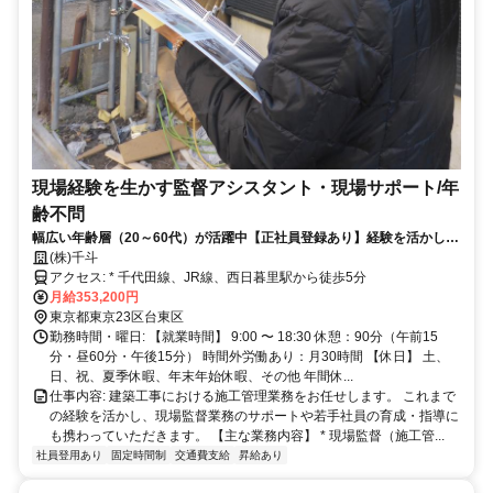
現場経験を生かす監督アシスタント・現場サポート/年
齢不問
幅広い年齢層（20～60代）が活躍中【正社員登録あり】経験を活かし
て、これからも現場で活躍しませんか？セカンドキャリアも歓迎！
(株)千斗
アクセス: * 千代田線、JR線、西日暮里駅から徒歩5分
月給353,200円
東京都東京23区台東区
勤務時間・曜日: 【就業時間】 9:00 〜 18:30 休憩：90分（午前15
分・昼60分・午後15分） 時間外労働あり：月30時間 【休日】 土、
日、祝、夏季休暇、年末年始休暇、その他 年間休...
仕事内容: 建築工事における施工管理業務をお任せします。 これまで
の経験を活かし、現場監督業務のサポートや若手社員の育成・指導に
も携わっていただきます。 【主な業務内容】 * 現場監督（施工管...
社員登用あり
固定時間制
交通費支給
昇給あり