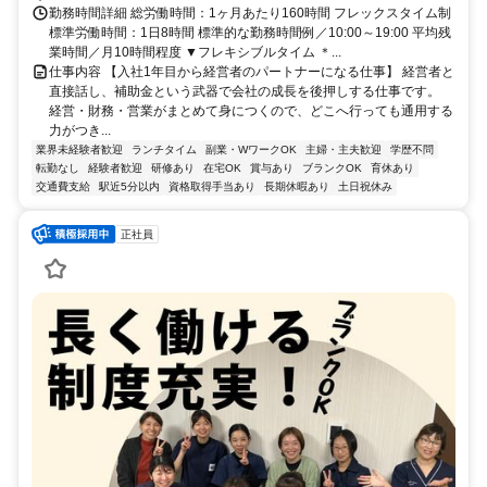
勤務時間詳細 総労働時間：1ヶ月あたり160時間 フレックスタイム制
標準労働時間：1日8時間 標準的な勤務時間例／10:00～19:00 平均残
業時間／月10時間程度 ▼フレキシブルタイム ＊...
仕事内容 【入社1年目から経営者のパートナーになる仕事】 経営者と
直接話し、補助金という武器で会社の成長を後押しする仕事です。
経営・財務・営業がまとめて身につくので、どこへ行っても通用する
力がつき...
業界未経験者歓迎
ランチタイム
副業・WワークOK
主婦・主夫歓迎
学歴不問
転勤なし
経験者歓迎
研修あり
在宅OK
賞与あり
ブランクOK
育休あり
交通費支給
駅近5分以内
資格取得手当あり
長期休暇あり
土日祝休み
正社員