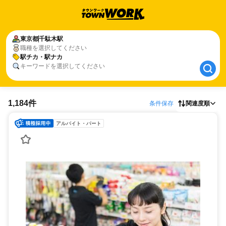
東京都
東京都
千駄木駅
千駄木駅
職種を選択してください
駅チカ・駅ナカ
駅チカ・駅ナカ
キーワードを選択してください
1,184件
条件保存
関連度順
アルバイト・パート