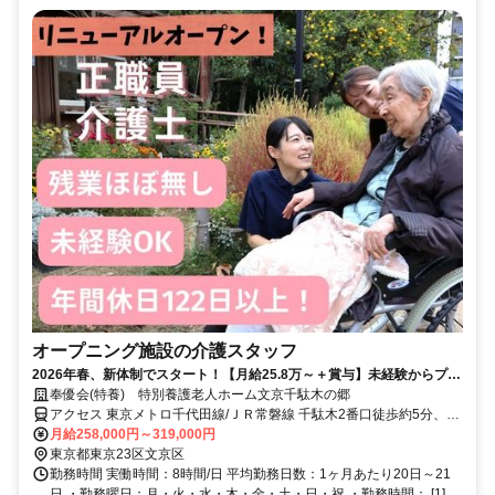
オープニング施設の介護スタッフ
2026年春、新体制でスタート！【月給25.8万～＋賞与】未経験からプロ
へ。年間休日122日★
奉優会(特養) 特別養護老人ホーム文京千駄木の郷
アクセス 東京メトロ千代田線/ＪＲ常磐線 千駄木2番口徒歩約5分、東
京メトロ南北線 本駒込1番口徒歩約12分、東京メトロ千代田線 西日
月給258,000円～319,000円
暮里1番口徒歩約14分
東京都東京23区文京区
勤務時間 実働時間：8時間/日 平均勤務日数：1ヶ月あたり20日～21
日 ・勤務曜日：月・火・水・木・金・土・日・祝 ・勤務時間： [1]