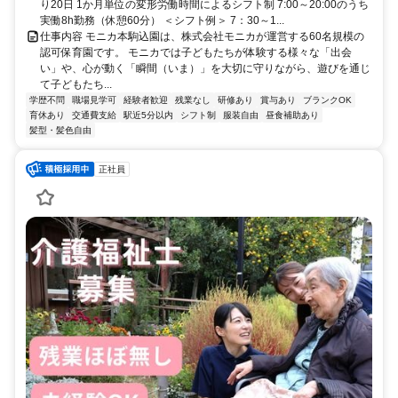
り20日 1か月単位の変形労働時間によるシフト制 7:00～20:00のうち
実働8h勤務（休憩60分） ＜シフト例＞ 7：30～1...
仕事内容 モニカ本駒込園は、株式会社モニカが運営する60名規模の
認可保育園です。 モニカでは子どもたちが体験する様々な「出会
い」や、心が動く「瞬間（いま）」を大切に守りながら、遊びを通じ
て子どもたち...
学歴不問
職場見学可
経験者歓迎
残業なし
研修あり
賞与あり
ブランクOK
育休あり
交通費支給
駅近5分以内
シフト制
服装自由
昼食補助あり
髪型・髪色自由
正社員