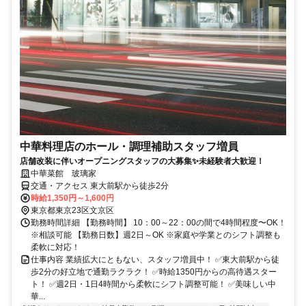
中華料理店のホール・調理補助スタッフ増員
店舗改装に伴いオープニングスタッフの大募集✨未経験者大歓迎！
中華菜館 玻璃家
交通・アクセス 東大前駅から徒歩2分
時給1,350円～1,600円
東京都東京23区文京区
勤務時間詳細 【勤務時間】 10：00～22：00の間で4時間程度〜OK！
※相談可能 【勤務日数】週2日～OK ※家庭や学業とのシフト調整も
柔軟に対応！
仕事内容 業績拡大にともない、スタッフ増員中！ ✅東大前駅から徒
歩2分の好立地で通勤ラクラク！ ✅時給1350円からの高待遇スター
ト！ ✅週2日・1日4時間から柔軟にシフト調整可能！ ✅美味しい中
華...