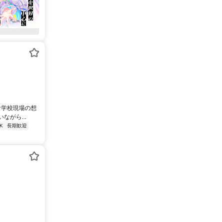
な学校現場の想
がら...
K
長期歓迎