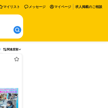
マイリスト
メッセージ
マイページ
求人掲載のご相談
存
関連度順