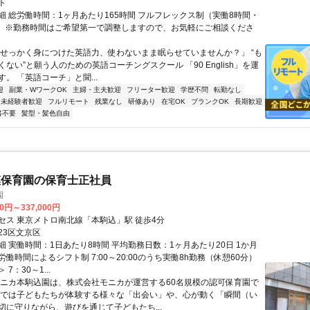
ト
細 総労働時間：1ヶ月あたり165時間 フルフレックス制（実働8時間・
） ※勤務時間はご希望第一で調整しますので、お気軽にご相談くださ
「せっかく身につけた英語力、使わないまま眠らせていませんか？」 “も
ない”と願う人のための英語コーチングスクール 「90 English」を運
。 「英語コーチ」と聞...
迎
副業・WワークOK
主婦・主夫歓迎
フリーター歓迎
学歴不問
転勤なし
未経験者歓迎
フルリモート
残業なし
研修あり
在宅OK
ブランクOK
長期歓迎
書不要
髪型・髪色自由
模保育園の保育士正社員
園
00円～337,000円
セス 東京メトロ南北線「本駒込」駅 徒歩4分
23区文京区
細 実働時間：1日あたり8時間 平均勤務日数：1ヶ月あたり20日 1か月
働時間によるシフト制 7:00～20:00のうち実働8h勤務（休憩60分）
7：30～1...
モニカ本駒込園は、株式会社モニカが運営する60名規模の認可保育園で
カでは子どもたちが体験する様々な「出会い」や、心が動く「瞬間（い
切に守りながら、遊びを通じて子どもたち...