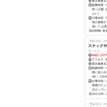
東京都東京
勤務時間・曜日
00 ⭐土
さい》
仕事内容: 
両の移動サ
用いて お客
固定時間制
駅
アルバイト・パ
スナック
ラハイナ
時給3,50
ア
東京都東京
勤務時間・曜
間に則り付
OK！ 1日3
仕事内容:
夜職デビュ
広がっているお
週1日からOK
アルバイト・パ