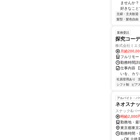
ませんか？
好きなことで
主婦・主夫歓迎
髪型・髪色自由
業務委託
探究コー
株式会社ミエ
月給200,0
フルリモー
勤務時間詳細
仕事内容 
いを、カリ
社員登用あり
シフト制
ピアス
アルバイト・パ
ネオスナッ
スナック&バー
時給2,00
勤務地・最寄
東京都東京
勤務時間・期
～OK ※