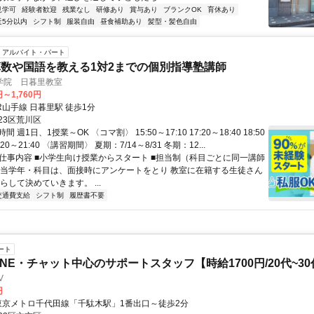
見学可
経験者歓迎
残業なし
研修あり
賞与あり
ブランクOK
育休あり
近5分以内
シフト制
服装自由
昼食補助あり
髪型・髪色自由
アルバイト・パート
数や国語を教える1対2までの個別指導塾講師
学院 日暮里教室
円～1,760円
R山手線 日暮里駅 徒歩1分
23区荒川区
 週1日、1授業～OK 〈コマ割〉 15:50～17:10 17:20～18:40 18:50
0:20～21:40 〈講習期間〉 夏期：7/14～8/31 冬期：12...
● 仕事内容 ■小学生向け授業からスタート ■担当制（科目ごとに同一講師
担当学年・科目は、面接時にアンケートをとり 教室に在籍する生徒さん
らして決めていきます。 ...
交通費支給
シフト制
履歴書不要
ート
INE・チャット中心のサポートスタッフ【時給1700円/20代~3
V
円
アクセス: 東京メトロ千代田線「千駄木駅」1番出口～徒歩2分