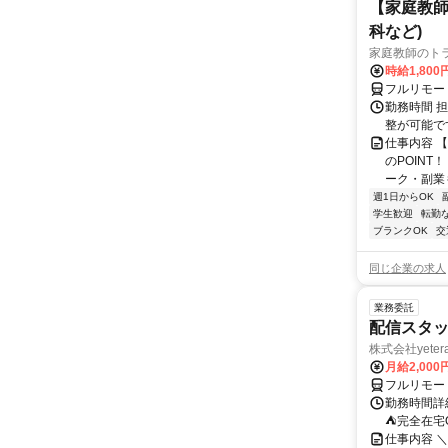
【家庭教師
科など)
家庭教師のト
時給1,800
フルリモー
勤務時間 
整が可能で
仕事内容 
のPOINT
ーク・副業も
週1日からOK
学生歓迎
転勤
ブランクOK
交
同じ企業の求人
業務委託
配信スタッ
株式会社yeter
月給2,000
フルリモー
勤務時間詳
⛺完全在宅
仕事内容 ＼