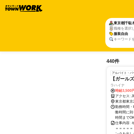
東京都
千駄
職種を選択
服装自由
キーワード
440件
アルバイト・パ
【ガールズ
ラハイナ
時給3,500
ア
東京都東京
勤務時間・曜
働時間に則り
時間までOK！
仕事内容:
＝＝＝＝＝
ンクを出した