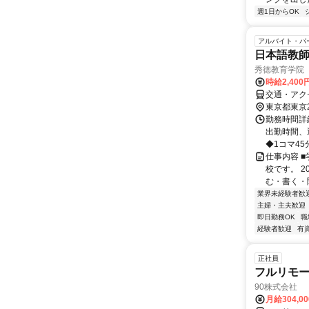
週1日からOK
アルバイト・パ
日本語教
秀徳教育学院
時給2,40
交通・アク
東京都東京
勤務時間詳細 
出勤時間、
◆1コマ45
仕事内容 
校です。 
む・書く・
業界未経験者歓
主婦・主夫歓迎
即日勤務OK
職
経験者歓迎
有
正社員
フルリモ
90株式会社
月給304,0