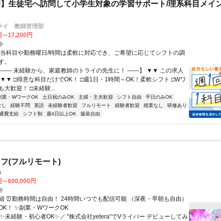
】生徒宅へ訪問して小学生対象の学習サポート/理系科目メイン
ライ 教師管理部
円～17,200円
ト
担当科目や勤務曜日/時間は柔軟に対応でき、ご希望に応じてシフトの調
す。
【―― 未経験から、家庭教師のトライの先生に！ ――】 ▼▼ この求人
！ ▼▼ □得意な科目だけでOK！ □週1日・1時間～OK！柔軟シフト □Wワ
大歓迎！ □未経験...
副業・WワークOK
土日祝のみOK
主婦・主夫歓迎
シフト自由
平日のみOK
なし
経験不問
英語
未経験者歓迎
フルリモート
経験者歓迎
残業なし
研修あり
通費支給
シフト制
週4日以上OK
服装自由
フ(フルリモート)
a
円～600,000円
ト
細 ⏰勤務時間は自由！ 24時間いつでも配信可能 （深夜・早朝も自由）
OK！ ✨副業・WワークOK
✨未経験・初心者OK✨／ "株式会社yetera"でVライバー デビューしてみ