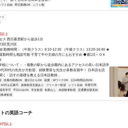
シフト自由
即日勤務OK
シフト制
ート
師
0円以上
セス 西日暮里駅から徒歩1分
23区荒川区
勤務時間：（午前クラス）9:10-12:30 （午後クラス）13:20-16:40 ★
退勤時間も相談可能 子育て中や主婦の方にもおすすめ ◆週1日～ＯＫ
分
■学校について： ・複数の駅から徒歩圏内にあるアクセスの良い日本語学
20代30代の先生が大歓迎、経験豊富な先生が多数在籍中！ 日本語を読
聞く・話すの基礎を教える日本語教師...
迎
扶養内勤務OK
週1日からOK
副業・WワークOK
1日4時間以内OK
60代も応募可
資格取得支援あり
フリーター歓迎
シフト自由
学歴不問
場見学可
平日のみOK
学生歓迎
転勤なし
未経験者歓迎
交通費全額支給
資格者歓迎
ートの英語コーチ
00円以上