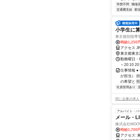
学歴不問
職場
交通費支給
駅
小学生に算
東京個別指導
時給1,250
アクセス J
東京都東京
勤務曜日・時間
～20:10 2
仕事情報 
が担当） 
の希望と 照
社員登用あり
同じ企業の求人
アルバイト・パ
メール・L
株式会社MOO
時給1,700