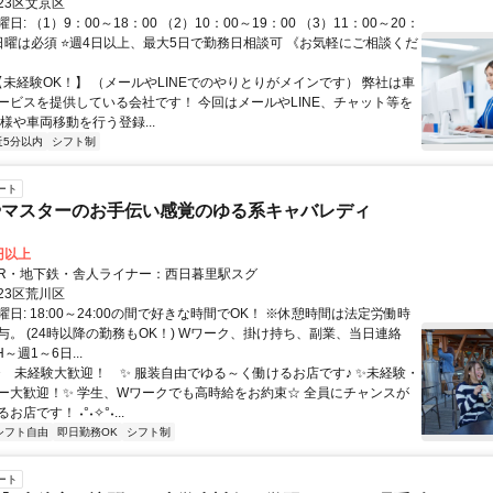
23区文京区
: （1）9：00～18：00 （2）10：00～19：00 （3）11：00～20：
曜･日曜は必須 ⭐週4日以上、最大5日で勤務日相談可 《お気軽にご相談くだ
【未経験OK！】 （メールやLINEでのやりとりがメインです） 弊社は車
ービスを提供している会社です！ 今回はメールやLINE、チャット等を
様や車両移動を行う登録...
近5分以内
シフト制
ート
やマスターのお手伝い感覚のゆる系キャバレディ
0円以上
クセス: JR・地下鉄・舎人ライナー：西日暮里駅スグ
23区荒川区
日: 18:00～24:00の間で好きな時間でOK！ ※休憩時間は法定労働時
与。 (24時以降の勤務もOK！) Wワーク、掛け持ち、副業、当日連絡
H～週1～6日...
 ✨ 未経験大歓迎！ ✨ 服装自由でゆる～く働けるお店です♪ ✨未経験・
ー大歓迎！✨ 学生、Wワークでも高時給をお約束☆ 全員にチャンスが
店です！ ˖°˖✧°˖...
シフト自由
即日勤務OK
シフト制
ート