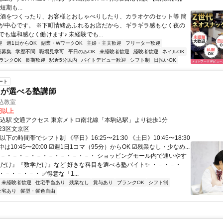
期も...
お酒をつくったり、お客様とおしゃべりしたり、カラオケのセット等 簡
が中心です。 ※下町情緒あふれるお店だから、ギラギラ感もなく夜の
も違和感なく働けます♪ 未経験でも...
迎
週1日からOK
副業・WワークOK
主婦・主夫歓迎
フリーター歓迎
量募集
学歴不問
職場見学可
平日のみOK
未経験者歓迎
経験者歓迎
ネイルOK
ランクOK
長期歓迎
駅近5分以内
バイトデビュー歓迎
シフト制
日払いOK
ート
目が選べる塾講師
込教室
5円以上
最寄駅 本駒込駅 交通アクセス 東京メトロ南北線「本駒込駅」より徒歩1分
23区文京区
以下の時間帯でシフト制 《平日》16:25〜21:30 《土日》10:45〜18:30
は10:45〜20:00 ☑週1日1コマ（95分）からOK ☑残業なし・少なめ...
・－・－・－・－・－・－・－・－・ ショッピングモール内で通いやす
語だけ』『数学だけ』など 好きな科目を選べる塾バイト✨ ・－・－・
－・－・－・ ✅得意な「1...
未経験者歓迎
住宅手当あり
残業なし
賞与あり
ブランクOK
シフト制
社宅あり
髪型・髪色自由