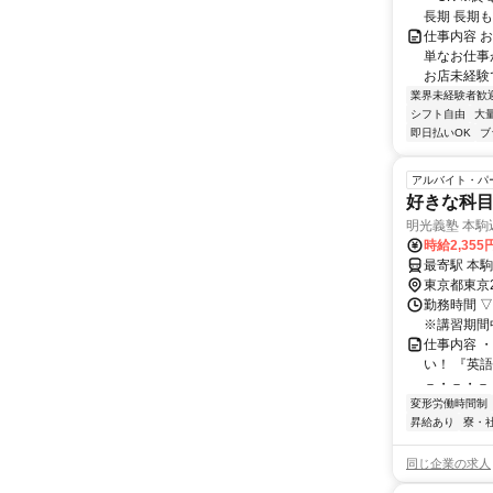
長期 長期も短
仕事内容 
単なお仕事
お店未経験で
業界未経験者歓
シフト自由
大
即日払いOK
ブ
アルバイト・パ
好きな科
明光義塾 本駒
時給2,35
東京都東京
勤務時間 ▽
※講習期間中
仕事内容 
い！ 『英
－・－・－・
変形労働時間制
昇給あり
寮・
同じ企業の求人