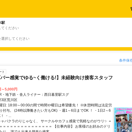
木駅
してください
を選択してください
条件保
ート
バー感覚でゆる~く働ける!】未経験向け接客スタッフ
円～5,000円
クセス: JR・地下鉄・舎人ライナー：西日暮里駅スグ
23区荒川区
日: 18:00～00:00の間で時間や曜日は希望優先！ ※休憩時間は法定労
付与。 (24時以降働きたい方もOK) ・週1～6日までOK ！ ・1日2～6
 ・...
 キャバクラのりじゃなく、 サークルやカフェ感覚で気軽なのがウリ✨ ＝
＝＝＝＝＝＝＝＝＝＝＝＝＝＝＝ 【仕事内容】 お客様のお好みのドリ
り、 誰でも出来る簡単な接客...