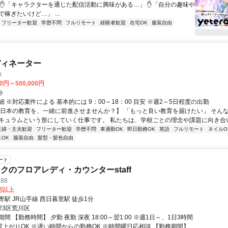
 ✋「キャラクターを通じた配信活動に興味がある…」 ✋「自分の趣味や
稼ぎたいけど…」 ...
フリーター歓迎
学歴不問
フルリモート
経験者歓迎
在宅OK
服装自由
ディネーター
タ
00円～500,000円
ト
 ※対応案件による 基本的には 9：00～18：00 目安 ※週2～5日程度の出勤
【日本の教育を、一緒に前進させませんか？】 「もっと良い教育を届けたい」 そん
キュラムという形にしていく仕事です。 私たちは、学校ごとの理念や課題に向き合いな
主婦・主夫歓迎
フリーター歓迎
学歴不問
車通勤OK
即日勤務OK
英語
フルリモート
ネイルO
OK
服装自由
髪型・髪色自由
ート
クのフロアレディ・カウンターstaff
88
0円以上
駅 JR山手線 西日暮里駅 徒歩1分
23区荒川区
間 【勤務時間】 夕勤 夜勤 深夜 18:00～翌1:00 ※週1日～、1日3時間
終電上がりOK ※遅い時間からの勤務OK ※時間曜日応相談 【勤務期間】