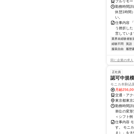
フルリモー
勤務時間詳
休憩1時間
い。
仕事内容 
う挫折したく
営しています
業界未経験者歓
経験不問
英語
服装自由
履歴
同じ企業の求人
正社員
認可中規
モニカ本駒込
月給256,0
交通・アク
東京都東京
勤務時間詳
単位の変形労
＜シフト例＞ 
仕事内容 
す。 モニ
ま）」を大