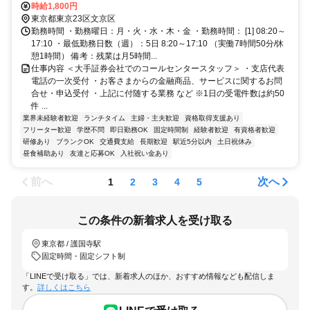
時給1,800円
東京都東京23区文京区
勤務時間 ・勤務曜日：月・火・水・木・金 ・勤務時間： [1] 08:20～
17:10 ・最低勤務日数（週）：5日 8:20～17:10 （実働7時間50分/休
憩1時間） 備考：残業は月5時間...
仕事内容 ＜大手証券会社でのコールセンタースタッフ＞ ・支店代表
電話の一次受付 ・お客さまからの金融商品、サービスに関するお問
合せ・申込受付 ・上記に付随する業務 など ※1日の受電件数は約50
件 ...
業界未経験者歓迎
ランチタイム
主婦・主夫歓迎
資格取得支援あり
フリーター歓迎
学歴不問
即日勤務OK
固定時間制
経験者歓迎
有資格者歓迎
研修あり
ブランクOK
交通費支給
長期歓迎
駅近5分以内
土日祝休み
昼食補助あり
友達と応募OK
入社祝い金あり
前へ
次へ
1
2
3
4
5
この条件の新着求人を受け取る
東京都 / 護国寺駅
固定時間・固定シフト制
「LINEで受け取る」では、新着求人のほか、おすすめ情報なども配信しま
す。
詳しくはこちら