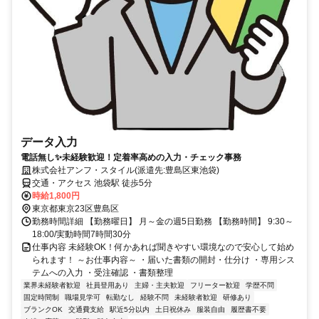
データ入力
電話無し✨未経験歓迎！定着率高めの入力・チェック事務
株式会社アンフ・スタイル(派遣先:豊島区東池袋)
交通・アクセス 池袋駅 徒歩5分
時給1,800円
東京都東京23区豊島区
勤務時間詳細 【勤務曜日】 月～金の週5日勤務 【勤務時間】 9:30～
18:00/実動時間7時間30分
仕事内容 未経験OK！何かあれば聞きやすい環境なので安心して始め
られます！ ～お仕事内容～ ・届いた書類の開封・仕分け ・専用シス
テムへの入力 ・受注確認 ・書類整理
業界未経験者歓迎
社員登用あり
主婦・主夫歓迎
フリーター歓迎
学歴不問
固定時間制
職場見学可
転勤なし
経験不問
未経験者歓迎
研修あり
ブランクOK
交通費支給
駅近5分以内
土日祝休み
服装自由
履歴書不要