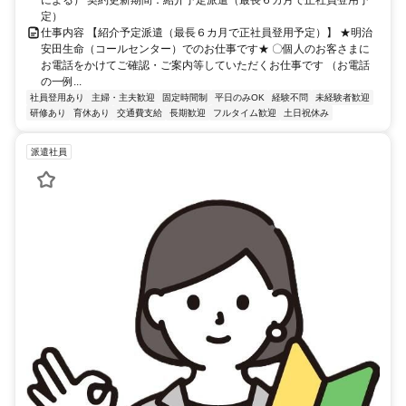
定）
仕事内容 【紹介予定派遣（最長６カ月で正社員登用予定）】 ★明治
安田生命（コールセンター）でのお仕事です★ 〇個人のお客さまに
お電話をかけてご確認・ご案内等していただくお仕事です （お電話
の一例...
社員登用あり
主婦・主夫歓迎
固定時間制
平日のみOK
経験不問
未経験者歓迎
研修あり
育休あり
交通費支給
長期歓迎
フルタイム歓迎
土日祝休み
派遣社員