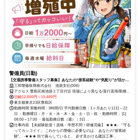
警備員(日勤)
【交通誘導警備スタッフ募集】あなたの“接客経験”や“気配り”が活かせ
ます！
三和警備保障株式会社 池袋支社(006)
アクセス 豊島区南池袋２丁目付近 現場により異なる/直行直帰/勤務地
相談可 ■電話面接■来社不要■即日勤務
日給12,000円～15,400円
東京都東京23区豊島区
勤務時間 実働時間：8時間/日 平均勤務日数：1ヶ月あたり12日～22
日 ・勤務曜日：月・火・水・木・金・土・日・祝 ・勤務時間： [1]
08:00～17:00 ・最低勤務日数（週）：3日 ...
仕事内容 【未経験歓迎！資格・学歴不問！研修完備】 ★★★- 「守る
ってカッコイイ」 これからの警備に必要なのは、 あなたの“接客経
験”。 -★★★ 街で暮らしていると、 必ず見かける建設工事...