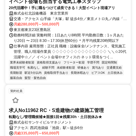
イベント会場も担当する電気工事スタッフ
20代活躍中！手に職をつけて成長できる！大型イベント現場アリ
株式会社北設備機器 東京営業所
交通・アクセス 山手線「大塚」駅 徒歩4分／東京メトロ丸ノ内線「新
大塚」駅 徒歩4分／東京メトロ有楽町線「東池袋」駅 徒歩14分直行
月給280,000円～500,000円
直帰可（現場による）
東京都東京23区豊島区
勤務時間詳細 実働時間：1日あたり8時間 平均勤務日数：1ヶ月あた
り20日 〜 23日 8:30～17:30(休憩60分) ＊月平均残業20時間以下
仕事内容 雇用形態：正社員 職種：設備保全/メンテナンス、電気施工
管理、職人/現場作業員 ♢♢♢♢♢♢♢♢♢♢♢♢♢♢♢ ＼＼☆20代
活躍中☆／／ イベント会場やオフィスの ネット環境をつく...
業界未経験者歓迎
資格取得支援あり
フリーター歓迎
学歴不問
固定時間制
職場見学可
転勤なし
経験不問
未経験者歓迎
研修あり
賞与あり
交通費支給
長期歓迎
駅近5分以内
資格取得手当あり
長期休暇あり
ピアスOK
土日祝休み
服装自由
髪型・髪色自由
契約社員
求人No11962 RC・S造建物の建築施工管理
転勤なし/管理職候補★面接1回★残業30h・土日祝休み★
株式会社サンケイビルマネジメント
アクセス: 西武池袋線「池袋」駅～徒歩6分
月給335,000円～650,000円