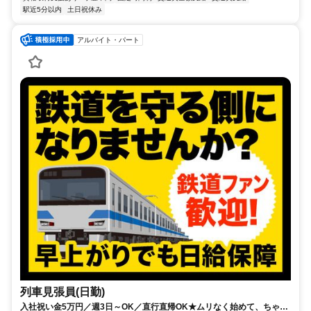
駅近5分以内
土日祝休み
アルバイト・パート
列車見張員(日勤)
入社祝い金5万円／週3日～OK／直行直帰OK★ムリなく始めて、ちゃん