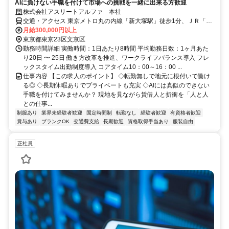
AIに負けない手職を付けて市場への挑戦を一緒に出来る方歓迎
株式会社アスリートアルファ 本社
交通・アクセス 東京メトロ丸の内線「新大塚駅」徒歩1分、ＪＲ「大
塚駅」徒歩9分
月給300,000円以上
東京都東京23区文京区
勤務時間詳細 実働時間：1日あたり8時間 平均勤務日数：1ヶ月あた
り20日 〜 25日 働き方改革を推進、ワークライフバランス導入 フレ
ックスタイム出勤制度導入 コアタイム10：00～16：00 ...
仕事内容 【この求人のポイント】 ◇転勤無しで地元に根付いて働け
る◎ ◇長期休暇ありでプライベートも充実 ◇AIには真似のできない
手職を付けてみませんか？ 現地を見ながら賃借人と折衝を「人と人
との仕事...
制服あり
業界未経験者歓迎
固定時間制
転勤なし
経験者歓迎
有資格者歓迎
賞与あり
ブランクOK
交通費支給
長期歓迎
資格取得手当あり
服装自由
正社員