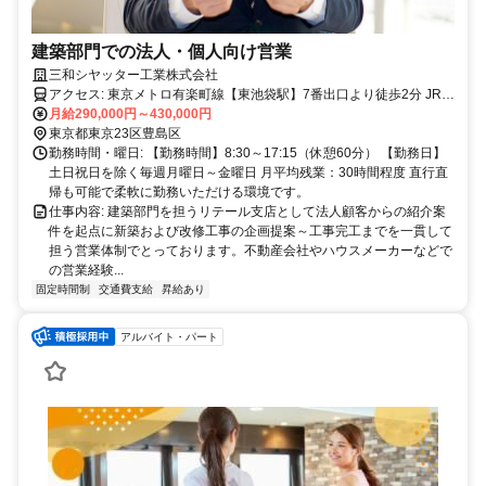
建築部門での法人・個人向け営業
三和シヤッター工業株式会社
アクセス: 東京メトロ有楽町線【東池袋駅】7番出口より徒歩2分 JR山
手線・埼京線【池袋駅】東口より徒歩10分
月給290,000円～430,000円
東京都東京23区豊島区
勤務時間・曜日: 【勤務時間】8:30～17:15（休憩60分） 【勤務日】
土日祝日を除く毎週月曜日～金曜日 月平均残業：30時間程度 直行直
帰も可能で柔軟に勤務いただける環境です。
仕事内容: 建築部門を担うリテール支店として法人顧客からの紹介案
件を起点に新築および改修工事の企画提案～工事完工までを一貫して
担う営業体制でとっております。不動産会社やハウスメーカーなどで
の営業経験...
固定時間制
交通費支給
昇給あり
アルバイト・パート