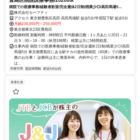
豊島区病院医療事務/20206tk
病院での医療事務/経験者歓迎/完全週休2日制/残業少◎/高田馬場5
分/20206tk
株式会社セーフティ
アクセス 東京都豊島区高田 高田馬場駅 徒歩5分/学習院下駅 徒歩5分
月給230,000円～250,000円
東京都東京23区豊島区
勤務時間 実働時間：8時間/日 平均勤務日数：1ヶ月あたり20日～21
日 9：00～18：00（休憩1時間） 残業は月に5時間程度。
仕事内容 病院での医療事務/経験者歓迎/完全週休2日制/残業少◎/高田
馬場5分 東京都豊島区にある駅チカの急性期病院（60床）での医療事
務のお仕事！ 診療科は主に整形外科、内科中心で、1日の外来患者
は...
学歴不問
固定時間制
駅近5分以内
派遣社員