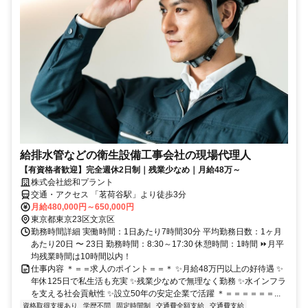
給排水管などの衛生設備工事会社の現場代理人
【有資格者歓迎】完全週休2日制｜残業少なめ｜月給48万～
株式会社総和プラント
交通・アクセス 「茗荷谷駅」より徒歩3分
月給480,000円～650,000円
東京都東京23区文京区
勤務時間詳細 実働時間：1日あたり7時間30分 平均勤務日数：1ヶ月
あたり20日 〜 23日 勤務時間：8:30～17:30 休憩時間：1時間 ⏩月平
均残業時間は10時間以内！
仕事内容 ＊＝＝求人のポイント＝＝＊ ✨月給48万円以上の好待遇 ✨
年休125日で私生活も充実 ✨残業少なめで無理なく勤務 ✨水インフラ
を支える社会貢献性 ✨設立50年の安定企業で活躍 ＊＝＝＝＝＝＝...
資格取得支援あり
学歴不問
固定時間制
交通費全額支給
交通費支給