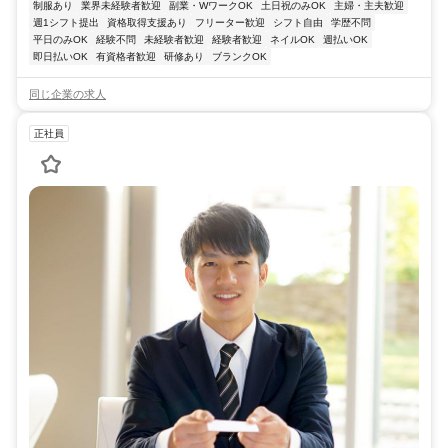
制服あり
業界未経験者歓迎
副業・WワークOK
土日祝のみOK
主婦・主夫歓迎
週1シフト提出
資格取得支援あり
フリーター歓迎
シフト自由
学歴不問
平日のみOK
経験不問
未経験者歓迎
経験者歓迎
ネイルOK
週払いOK
即日払いOK
有資格者歓迎
研修あり
ブランクOK
同じ企業の求人
正社員