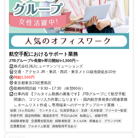
航空手配におけるサポート業務
JTBグループ✨長期✨即日開始✨1,500円～
株式会社J&Jヒューマンソリューションズ
交通・アクセス JR・東武・西武・東京メトロ線池袋徒歩10分
時給1,500円
東京都東京23区豊島区
勤務時間詳細 ＊9:30～17:30 （休憩60分）
仕事内容 【フルタイム勤務の募集です】 JTBグループにて航空手配
関連の、コツコツ入力作業になります♪ ・国内航空券発券の関連業務
∟ネームリスト作成 ∟専用端末へのデータアップロード業務 ・...
短期（3ヵ月以内）
ランチタイム
社員登用あり
主婦・主夫歓迎
フリーター歓迎
学歴不問
固定時間制
職場見学可
平日のみOK
転勤なし
経験不問
未経験者歓迎
交通費全額支給
経験者歓迎
ネイルOK
研修あり
ブランクOK
交通費支給
フルタイム歓迎
資格取得手当あり