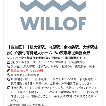
【豊島区】【新大塚駅、向原駅、東池袋駅、大塚駅徒
歩】介護付有料老人ホームでの夜勤専従業務全般
シフトなど全て相談可★最短5分で登録完了！即日採用もあり。
(株)ウィルオブ・ワーク ライフケア事業部 CW池袋支店
アクセス: 新大塚駅 徒歩7分、向原駅 徒歩5分、東池袋駅 徒歩7
分、大塚駅 徒歩10分
日給32,000円～35,000円
東京都東京23区豊島区
勤務時間・曜日: （派遣社員） ・シフト 16:00-34:00 休憩2時間 ・
就業日数：週2日～ 平日休み、土日祝休み等相談可能になります！
仕事内容: ＜＜すぐに働きたい！そんな方、当社にご相談ください＞
＞ ・来週にでも働きたい！ ・対策や仕事検索が大変・・・ すべてお
任せください。 本件だけでなく、条件次第で即日で勤務できる求人
がた...
固定時間制
残業なし
駅近5分以内