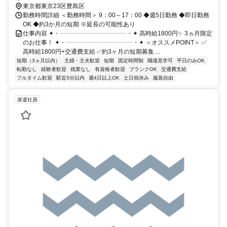
東京都東京23区豊島区
勤務時間詳細 ＜勤務時間＞ 9：00～17：00 ◆週5日勤務 ◆即日勤務
OK ◆約3か月の短期 ※延長の可能性あり
仕事内容 ✦・┈┈┈┈┈┈┈┈┈┈┈・✦ 高時給1800円✨ 3ヵ月限定
のお仕事！ ✦・┈┈┈┈┈┈┈┈┈┈┈・✦ ＜オススメPOINT＞ ✅
高時給1800円+交通費支給 ✅約3ヶ月の短期募集 ...
短期（3ヵ月以内）
主婦・主夫歓迎
短期
固定時間制
職場見学可
平日のみOK
転勤なし
経験者歓迎
残業なし
有資格者歓迎
ブランクOK
交通費支給
フルタイム歓迎
駅近5分以内
週4日以上OK
土日祝休み
服装自由
派遣社員