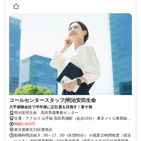
コールセンタースタッフ|明治安田生命
大手保険会社で半年後に正社員を目指す！客サ相
明治安田生命 高田馬場事務センター
交通・アクセス 山手線 高田馬場駅（徒歩10分） 東京メトロ東西線 高
田馬場駅（徒歩10分） 山手線 目白駅（徒歩11分）
時給1,900円
東京都東京23区豊島区
勤務時間詳細 9：00～17：00（休憩60分） ※残業10時間程度（状況
による） 契約更新期間：紹介予定派遣（最長６カ月で正社員登用予