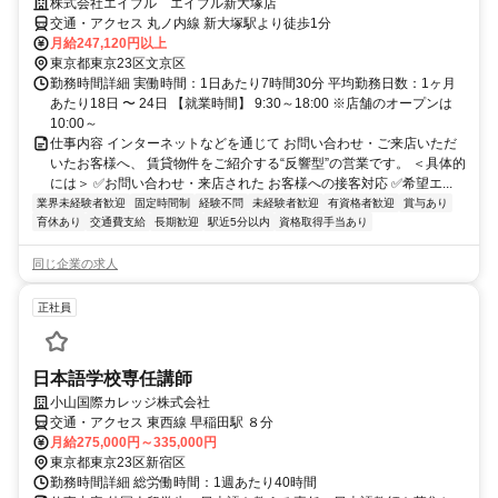
株式会社エイブル エイブル新大塚店
交通・アクセス 丸ノ内線 新大塚駅より徒歩1分
月給247,120円以上
東京都東京23区文京区
勤務時間詳細 実働時間：1日あたり7時間30分 平均勤務日数：1ヶ月
あたり18日 〜 24日 【就業時間】 9:30～18:00 ※店舗のオープンは
10:00～
仕事内容 インターネットなどを通じて お問い合わせ・ご来店いただ
いたお客様へ、 賃貸物件をご紹介する“反響型”の営業です。 ＜具体的
には＞ ✅お問い合わせ・来店された お客様への接客対応 ✅希望エ...
業界未経験者歓迎
固定時間制
経験不問
未経験者歓迎
有資格者歓迎
賞与あり
育休あり
交通費支給
長期歓迎
駅近5分以内
資格取得手当あり
同じ企業の求人
正社員
日本語学校専任講師
小山国際カレッジ株式会社
交通・アクセス 東西線 早稲田駅 ８分
月給275,000円～335,000円
東京都東京23区新宿区
勤務時間詳細 総労働時間：1週あたり40時間