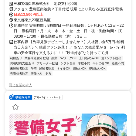
と稼げる警備。
三和警備保障株式会社 池袋支社(006)
アクセス 豊島区南池袋２丁目付近 現場により異なる/直行直帰/勤務地
相談可 ■電話面接■来社不要■即日勤務
日給13,500円以上
東京都東京23区豊島区
勤務時間 実働時間：8時間/日 平均勤務日数：1ヶ月あたり12日～22
日 ・勤務曜日：月・火・水・木・金・土・日・祝 ・勤務時間： [1]
08:00～17:00 ・最低勤務日数（週）：3日 ...
仕事内容 【列車見張デビューしませんか？】入社祝い金5万円♪給料
当日入金可♪ ＼ 鉄道ファン必見！ ／ あなたの鉄道愛が ((ゝω・)9’ 列
車の安全運行を支える力に！！ ”鉄道好き”なら持ってて損...
制服あり
業界未経験者歓迎
副業・WワークOK
土日祝のみOK
週1シフト提出
資格取得支援あり
フリーター歓迎
シフト自由
学歴不問
平日のみOK
経験不問
未経験者歓迎
午前
経験者歓迎
ネイルOK
週払いOK
即日払いOK
有資格者歓迎
研修あり
夕方
同じ企業の求人
アルバイト・パート