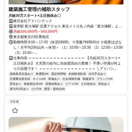
建築施工管理の補助スタッフ
月給30万スタート×土日祝休み〇
株式会社アドバンテック
最寄駅 新大塚駅 交通アクセス 東京メトロ丸ノ内線「新大塚駅」より
月給300,000円～500,000円
徒歩1分 ＊車通勤OK（社用車） ＊直行直帰OK
東京都東京23区豊島区
勤務時間 8:00～17:45（休憩2時間） ※実働7時間45分 ※残業ほぼな
し！月平均20h以内 ＜休憩＞ （1）10:00～10:30 （2）12:00～13:00
（3）15:00～...
仕事内容 ＝＝＝＝＝＝＝＝＝＝＝＝＝＝＝＝ 【月給30万スタート×
土日祝休み】 大充実の給与に自由度高めの業務！ 手厚い待遇が何よ
りの自慢です！ ＝＝＝＝＝＝＝＝＝＝＝＝＝＝＝＝ ＼アドバン...
資格取得支援あり
車通勤OK
固定時間制
未経験者歓迎
住宅手当あり
交通費全額支給
ネイルOK
研修あり
社会保険完備
制服貸与
ブランクOK
育休あり
家庭都合休OK
長期休暇あり
ピアスOK
土日祝休み
昇給あり
賞与年2回あり
ひげOK
髪型・髪色自由
正社員