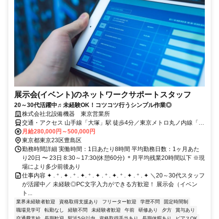
展示会(イベント)のネットワークサポートスタッフ
20～30代活躍中♬未経験OK！コツコツ行うシンプル作業◎
株式会社北設備機器 東京営業所
交通・アクセス 山手線「大塚」駅 徒歩4分／東京メトロ丸ノ内線「新
大塚」駅 徒歩4分／東京メトロ有楽町線「東池袋」駅 徒歩14分直行
月給280,000円～500,000円
直帰可（現場による）
東京都東京23区豊島区
勤務時間詳細 実働時間：1日あたり8時間 平均勤務日数：1ヶ月あた
り20日 〜 23日 8:30～17:30(休憩60分) ＊月平均残業20時間以下 ※現
場により多少前後あり
仕事内容 ✦ . ⁺ . ✦ . ⁺ . ✦. ⁺ . ✦ . ⁺ . ✦. ⁺ . ✦ . ⁺ . ✦ ＼20～30代スタッフ
が活躍中／ 未経験◎PC文字入力ができる方歓迎！ 展示会（イベン
ト...
業界未経験者歓迎
資格取得支援あり
フリーター歓迎
学歴不問
固定時間制
職場見学可
転勤なし
経験不問
未経験者歓迎
午前
研修あり
夕方
賞与あり
交通費支給
長期歓迎
駅近5分以内
資格取得手当あり
長期休暇あり
ピアスOK