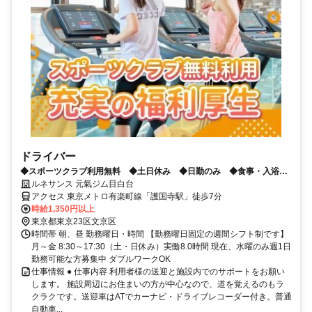
ドライバー
◆スポーツクラブ利用無料 ◆土日休み ◆日勤のみ ◆食事・入浴介
助無し
ルネサンス 元氣ジム目白台
アクセス 東京メトロ有楽町線「護国寺駅」徒歩7分
時給1,350円以上
東京都東京23区文京区
時間帯 朝、昼 勤務曜日・時間 【勤務曜日固定の週間シフト制です】
月～金 8:30～17:30（土・日休み）実働8.0時間 現在、水曜のみ週1日
勤務可能な方募集中 ダブルワークOK
仕事情報 ● 仕事内容 利用者様の送迎と施設内でのサポートをお願い
します。 施設周辺にお住まいの方が中心なので、道を覚えるのもラ
クラクです。送迎車はATでカーナビ・ドライブレコーダー付き。普通
自動車...