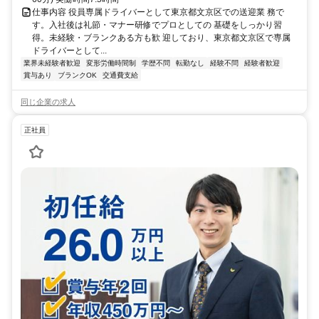
仕事内容 役員専属ドライバーとして東京都文京区での送迎業 務で
す。入社後は礼節・マナー研修でプロとしての 基礎をしっかり習
得。未経験・ブランクある方も歓 迎しており、東京都文京区で専属
ドライバーとして...
業界未経験者歓迎
変形労働時間制
学歴不問
転勤なし
経験不問
経験者歓迎
賞与あり
ブランクOK
交通費支給
同じ企業の求人
正社員