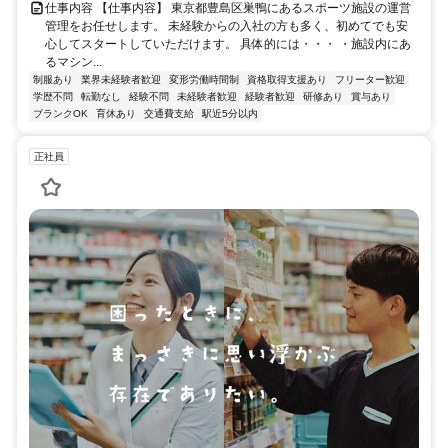
仕事内容 【仕事内容】 東京都豊島区巣鴨にあるスポーツ施設の運営
管理をお任せします。 未経験からの入社の方も多く、初めてでも安
心してスタートしていただけます。 具体的には・・・ ・施設内にあ
るマシン...
制服あり
業界未経験者歓迎
変形労働時間制
資格取得支援あり
フリーター歓迎
学歴不問
転勤なし
経験不問
未経験者歓迎
経験者歓迎
研修あり
賞与あり
ブランクOK
育休あり
交通費支給
駅近5分以内
正社員