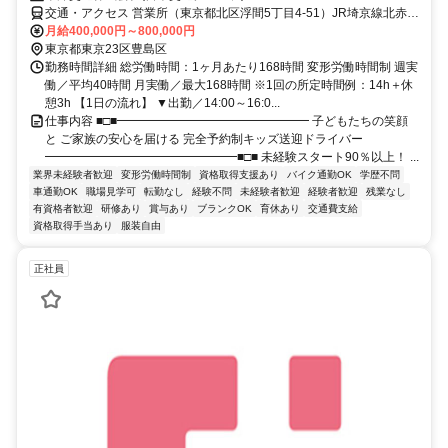
交通・アクセス 営業所（東京都北区浮間5丁目4-51）JR埼京線北赤羽
駅より徒歩12分
月給400,000円～800,000円
東京都東京23区豊島区
勤務時間詳細 総労働時間：1ヶ月あたり168時間 変形労働時間制 週実
働／平均40時間 月実働／最大168時間 ※1回の所定時間例：14h＋休
憩3h 【1日の流れ】 ▼出勤／14:00～16:0...
仕事内容 ■□■━━━━━━━━━━━━━━━━ 子どもたちの笑顔
と ご家族の安心を届ける 完全予約制キッズ送迎ドライバー
━━━━━━━━━━━━━━━━■□■ 未経験スタート90％以上！ ...
業界未経験者歓迎
変形労働時間制
資格取得支援あり
バイク通勤OK
学歴不問
車通勤OK
職場見学可
転勤なし
経験不問
未経験者歓迎
経験者歓迎
残業なし
有資格者歓迎
研修あり
賞与あり
ブランクOK
育休あり
交通費支給
資格取得手当あり
服装自由
正社員