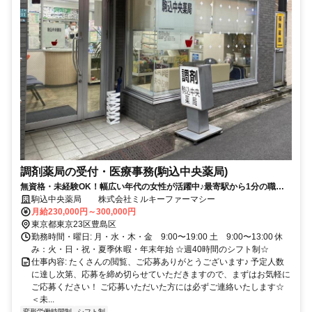
調剤薬局の受付・医療事務(駒込中央薬局)
無資格・未経験OK！幅広い年代の女性が活躍中♪最寄駅から1分の職場
環境☆
駒込中央薬局 株式会社ミルキーファーマシー
月給230,000円～300,000円
東京都東京23区豊島区
勤務時間・曜日: 月・水・木・金 9:00〜19:00 土 9:00〜13:00 休
み：火・日・祝・夏季休暇・年末年始 ☆週40時間のシフト制☆
仕事内容: たくさんの閲覧、ご応募ありがとうございます♪ 予定人数
に達し次第、応募を締め切らせていただきますので、まずはお気軽に
ご応募ください！ ご応募いただいた方には必ずご連絡いたします☆
＜未...
変形労働時間制
シフト制