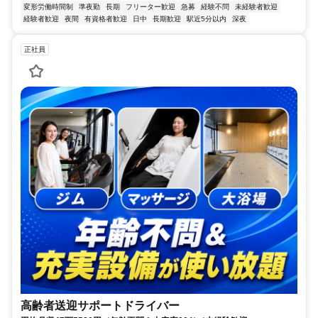
変形労働時間制
準夜勤
長期
フリーター歓迎
急募
経験不問
未経験者歓迎
経験者歓迎
夜間
有資格者歓迎
日中
長期歓迎
駅近5分以内
深夜
正社員
高齢者送迎サポートドライバー