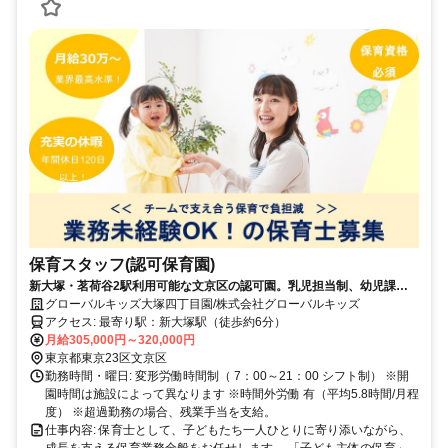
保育スタッフ(認可保育園)
新大塚・茗荷谷2駅利用可能な文京区の認可園。乳児担当制、幼児課
業・英語・リトミック・中庭での野菜栽培など多彩な保育プログラムが
グローバルキッズ大塚四丁目園/株式会社グローバルキッズ
充実した家庭的な園です。
アクセス: 最寄り駅：新大塚駅（徒歩約6分）
月給305,000円～320,000円
東京都東京23区文京区
勤務時間・曜日: 変形労働時間制（ 7：00～21：00 シフト制） ※開
園時間は施設によって異なります ※時間外労働 有（平均5.8時間/月程
度） ※超過勤務の場合、残業手当を支給。
仕事内容: 保育士として、子どもたち一人ひとりに寄り添いながら、