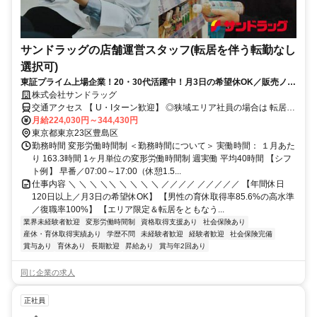
サンドラッグの店舗運営スタッフ(転居を伴う転勤なし
選択可)
東証プライム上場企業！20・30代活躍中！月3日の希望休OK／販売ノル
マなし／年収例32歳SV816万円／販促企画～商品管理など店舗運営がメ
株式会社サンドラッグ
インの仕事
交通アクセス 【 U・Iターン歓迎】 ◎狭域エリア社員の場合は 転居を
伴う転勤はありません。 ◎マイカー通勤OK
月給224,030円～344,430円
東京都東京23区豊島区
勤務時間 変形労働時間制 ＜勤務時間について＞ 実働時間： １月あた
り 163.3時間 1ヶ月単位の変形労働時間制 週実働 平均40時間 【シフ
ト例】 早番／07:00～17:00（休憩1.5...
仕事内容 ＼ ＼ ＼ ＼＼ ＼ ＼ ＼ ＼ ／／／／ ／／／／／ 【年間休日
120日以上／月3日の希望休OK】 【男性の育休取得率85.6%の高水準
／復職率100%】 【エリア限定＆転居をともなう...
業界未経験者歓迎
変形労働時間制
資格取得支援あり
社会保険あり
産休・育休取得実績あり
学歴不問
未経験者歓迎
経験者歓迎
社会保険完備
賞与あり
育休あり
長期歓迎
昇給あり
賞与年2回あり
同じ企業の求人
正社員