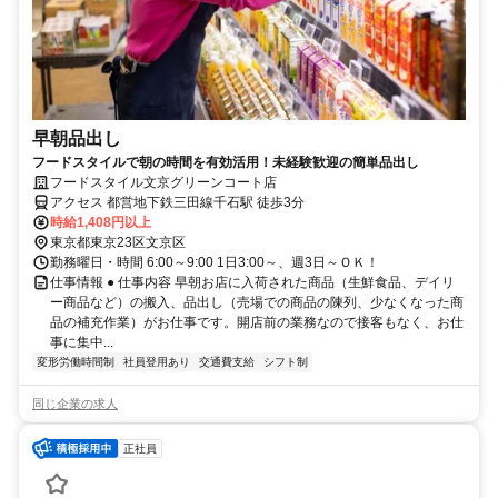
早朝品出し
フードスタイルで朝の時間を有効活用！未経験歓迎の簡単品出し
フードスタイル文京グリーンコート店
アクセス 都営地下鉄三田線千石駅 徒歩3分
時給1,408円以上
東京都東京23区文京区
勤務曜日・時間 6:00～9:00 1日3:00～、週3日～ＯＫ！
仕事情報 ● 仕事内容 早朝お店に入荷された商品（生鮮食品、デイリ
ー商品など）の搬入、品出し（売場での商品の陳列、少なくなった商
品の補充作業）がお仕事です。開店前の業務なので接客もなく、お仕
事に集中...
変形労働時間制
社員登用あり
交通費支給
シフト制
同じ企業の求人
正社員