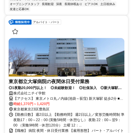
オープニングスタッフ
長期歓迎
深夜
長期休暇あり
ピアスOK
土日祝休み
友達と応募OK
アルバイト・パート
東京都立大塚病院の夜間休日受付業務
◎1夜勤20,000円以上！ ◎未経験歓迎！ ◎社保加入 ◎新大塚駅か
ら徒歩２分 ◎駅近の夜間休日受付のお仕事
株式会社ニチイ学館
【アクセス】 東京メトロ丸ノ内線(池袋～荻窪) 新大塚駅 徒歩2分 ■住
所 東京都 豊島区 南大塚２丁目８-１ ■アクセス 東京メトロ丸ノ内線
時給1,370円～1,420円
(池袋～荻窪) 新大塚駅 徒歩2分
東京都東京23区豊島区
【勤務日数】 週2日以上 【勤務時間】 週2日以上／変形労働時間制 準
夜勤17：00～22：00 (実働5時間・休憩なし） 夜勤 22：00～翌9：
00 （実働9時間・休憩120分） 土曜 12：...
【職種】 病院 夜間・休日受付業務 【雇用形態】 パート・アルバイト