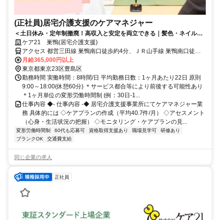
(正社員)居宅介護支援のケアマネジャー
＜土日休み・定年制撤廃！高収入と安定を両立できる｜髪色・ネイルな
ど身だしなみ自由！（規定有）＞「しっかり稼ぎたい」も「長く働きた
ケア21 巣鴨(居宅介護支援)
い」も、東証スタンダード上場のケア21なら叶います。専門部署のサポ
アクセス 都営三田線 巣鴨南口徒歩約4分、ＪＲ山手線 巣鴨南口徒歩
ート体制も万全です♪
約4分、都営三田線 千石A4口徒歩約8分 JR・都営地下鉄三田線「巣
月給365,000円以上
鴨」駅から徒歩約4分
東京都東京23区豊島区
勤務時間 実働時間：8時間/日 平均勤務日数：1ヶ月あたり22日 原則
9:00～18:00(休憩60分) ＊サービス都合等により前後する可能性あり
＊1ヶ月単位の変形労働時間制 (例：30日-1...
仕事内容 ◆- 仕事内容 -◆ 居宅介護支援事業所にてケアマネジャー業
務 具体的には ◇ケアプランの作成（平均40.7件/月） ◇アセスメント
（心身・生活状況の把握） ◇モニタリング・ケアプランの見...
変形労働時間制
60代も応募可
資格取得支援あり
職場見学可
研修あり
ブランクOK
交通費支給
同じ企業の求人
正社員