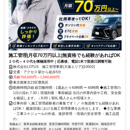
施工管理|月収70万円以上|無資格でも経験があればOK
２０代～４０代を積極採用中｜応募後、電話1本で面接日調整可能
株式会社LOTUS 施工管理事業(大塚エリア)[10002]
交通・アクセス 駅から徒歩5分
月給700,000円～1,500,000円
東京都東京23区豊島区
勤務時間詳細 総労働時間：1週あたり40時間 〜 60時間 ◆施工管理の
1日の流れ 7:30｜現場到着・事前確認 当日の作業内容や工程、安全面
を確認します。 ↓ 8:00｜朝礼 職人さんや現場スタ...
仕事内容 ＼施工管理経験者の募集です！／ ※無資格でも経験があれ
ばOK！ 建築現場における施工管理業務をお任せします。 ◆主な業務
・工事スケジュールの作成、進捗管理 ・現場の安全管理 ・施工品質
の...
制服あり
業界未経験者歓迎
変形労働時間制
学歴不問
車通勤OK
職場見学可
転勤なし
午前
経験者歓迎
ネイルOK
有資格者歓迎
夕方
ブランクOK