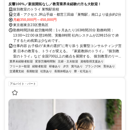
反響100%／新規開拓なし／教育業界未経験の方も大歓迎！
個別教室のトライ 巣鴨駅前校
交通・アクセス JR山手線・都営三田線「巣鴨駅」南口より徒歩約2分
月給350,000円～450,000円
東京都東京23区豊島区
勤務時間詳細 総労働時間：1ヶ月あたり163時間20分 勤務時間：
13:00〜22:00 休憩1時間、実働8時間 社内システムが22時15分で 終
了するため残業は少なめです。
仕事内容 お子様の“未来の選択”に寄り添う 反響型コンサルティング営
業 日本の教育を、トライが変える。 『家庭教師のトライ』『個別教
室のトライ』など 全国700以上の拠点を展開する、 個別教育のリー...
業界未経験者歓迎
変形労働時間制
主婦・主夫歓迎
資格取得支援あり
フリーター歓迎
経験者歓迎
研修あり
夕方
賞与あり
ブランクOK
育休あり
交通費支給
長期歓迎
社割あり
長期休暇あり
寮・社宅あり
アルバイト・パート