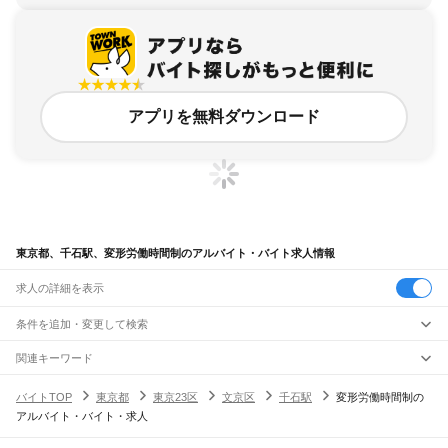
アプリを無料ダウンロード
東京都、千石駅、変形労働時間制のアルバイト・バイト求人情報
求人の詳細を表示
条件を追加・変更して検索
市区町村を追加・変更
関連キーワード
完全在宅ワーク 全国
シール貼り 在宅
現在地周辺
ガチャガチャ
犬カフェ
東京都
駅を追加・変更
バイトTOP
東京都
東京23区
文京区
千石駅
変形労働時間制の
東京都
すべて
アルバイト・バイト・求人
東京23区
すべて
職種を追加・変更
JR東海道本線(東京～熱海)
千代田区
中央区
港区
新宿区
文京区
台東区
墨田区
江東区
品川区
目黒区
大田区
東京駅
新橋駅
品川駅