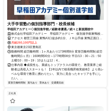
大手学習塾の個別指導部門・校長候補
早稲田アカデミー◇個別進学館／経験者優遇／続々と新規開校中
株式会社早稲田アカデミー 早稲田アカデミー 個別進学館巣鴨校
正社員(講師職)
アクセス 都営三田線 巣鴨A3口徒歩約1分、ＪＲ山手線 巣鴨正面口徒
歩約4分、都電荒川線 大塚駅前北口(東)徒歩約13分
月給260,100円以上
東京都東京23区豊島区
勤務時間 総労働時間：1ヶ月あたり173時間8分 変形労働時間制 総労
働時間(1ヶ月)：160時間00分～177時間08分 平日/13：30～21：50
土曜/10：00～19：10または12：4...
仕事内容 ◆成長性も、業績もトップクラスの環境で。 教育業界ご経
験者は高収入スタートも！ 【1年以内で校長職昇格実績有】 より高レ
ベルな環境で教育に携わりたい。 実力に見合ったキャリアを手にし
たい。...
変形労働時間制
賞与あり
育休あり
交通費支給
正社員