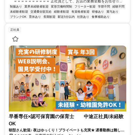
＝＝＝＝＝＝＝＝＝＝ 正社員として、お店の業務全般をお任せ☆...
制服あり
業界未経験者歓迎
変形労働時間制
フリーター歓迎
学歴不問
経験不問
未経験者歓迎
交通費全額支給
経験者歓迎
有資格者歓迎
研修あり
賞与あり
ブランクOK
育休あり
長期歓迎
駅近5分以内
社割あり
食事補助あり
正社員
早番専任×認可保育園の保育士 中途正社員/未経験
OK
朝型さん歓迎♪ 夜はゆっくり！プライベートも充実★ 遅番勤務は難しい