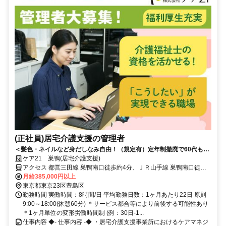
(正社員)居宅介護支援の管理者
＜髪色・ネイルなど身だしなみ自由！（規定有）定年制撤廃で60代も現
役で活躍中◎上場企業の安定性＞東証スタンダード上場のケア21で最大
ケア21 巣鴨(居宅介護支援)
限に活かしませんか？ 担当件数に応じた「技能手当」により、高収入を
アクセス 都営三田線 巣鴨南口徒歩約4分、ＪＲ山手線 巣鴨南口徒歩
実現。
約4分、都営三田線 千石A4口徒歩約8分 JR・都営地下鉄三田線「巣
月給385,000円以上
鴨」駅から徒歩約4分
東京都東京23区豊島区
勤務時間 実働時間：8時間/日 平均勤務日数：1ヶ月あたり22日 原則
9:00～18:00(休憩60分) ＊サービス都合等により前後する可能性あり
＊1ヶ月単位の変形労働時間制 (例：30日-1...
仕事内容 ◆- 仕事内容 -◆ ・居宅介護支援事業所におけるケアマネジ