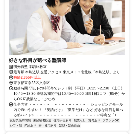
好きな科目が選べる塾講師
明光義塾 本駒込教室
最寄駅 本駒込駅 交通アクセス 東京メトロ南北線「本駒込駅」より徒
歩1分
時給2,355円以上
東京都東京23区文京区
勤務時間 ▽以下の時間帯でシフト制 《平日》16:25〜21:30 《土日》
10:45〜18:30 ※講習期間中は10:45〜20:00 ☑週1日1コマ（95分）か
らOK ☑残業なし・少なめ...
仕事内容 ・－・－・－・－・－・－・－・－・ ショッピングモール
内で通いやすい！ 『英語だけ』『数学だけ』など 好きな科目を選べ
る塾バイト✨ ・－・－・－・－・－・－・－・－・ ✅得意な「1...
変形労働時間制
未経験者歓迎
住宅手当あり
残業なし
賞与あり
ブランクOK
シフト制
昇給あり
寮・社宅あり
髪型・髪色自由