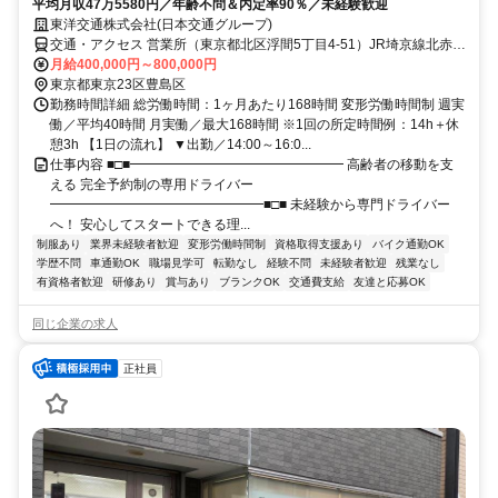
平均月収47万5580円／年齢不問＆内定率90％／未経験歓迎
東洋交通株式会社(日本交通グループ)
交通・アクセス 営業所（東京都北区浮間5丁目4-51）JR埼京線北赤羽
駅より徒歩12分
月給400,000円～800,000円
東京都東京23区豊島区
勤務時間詳細 総労働時間：1ヶ月あたり168時間 変形労働時間制 週実
働／平均40時間 月実働／最大168時間 ※1回の所定時間例：14h＋休
憩3h 【1日の流れ】 ▼出勤／14:00～16:0...
仕事内容 ■□■━━━━━━━━━━━━━━━━ 高齢者の移動を支
える 完全予約制の専用ドライバー
━━━━━━━━━━━━━━━━■□■ 未経験から専門ドライバー
へ！ 安心してスタートできる理...
制服あり
業界未経験者歓迎
変形労働時間制
資格取得支援あり
バイク通勤OK
学歴不問
車通勤OK
職場見学可
転勤なし
経験不問
未経験者歓迎
残業なし
有資格者歓迎
研修あり
賞与あり
ブランクOK
交通費支給
友達と応募OK
同じ企業の求人
正社員