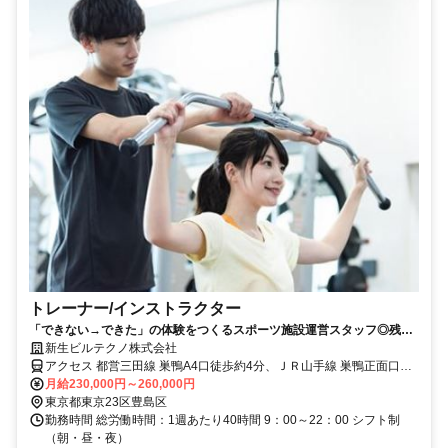
トレーナー/インストラクター
「できない→できた」の体験をつくるスポーツ施設運営スタッフ◎残業
ほぼなし◎未経験歓迎
新生ビルテクノ株式会社
アクセス 都営三田線 巣鴨A4口徒歩約4分、ＪＲ山手線 巣鴨正面口徒
歩約5分
月給230,000円～260,000円
東京都東京23区豊島区
勤務時間 総労働時間：1週あたり40時間 9：00～22：00 シフト制
（朝・昼・夜）