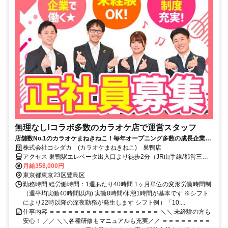
無理なし!コラボ多数のカラオケ店で運営スタッフ
店舗数No.1のカラオケまねきねこ！毎年オープニング多数の成長企業だ
から、安定も挑戦も両立可能！未経験からのチャレンジも応援！
株式会社コシダカ (カラオケまねきねこ) 巣鴨店
アクセス 巣鴨駅エレベータ出入口より徒歩2分（JR山手線/都営三田
線）
月給358,000円
東京都東京23区豊島区
勤務時間 総労働時間：1週あたり40時間 1ヶ月単位の変形労働時間制
（週平均実働40時間以内) 実働8時間/休憩1時間が基本です ※シフト
により22時以降の深夜勤務が発生します シフト例）「10:...
仕事内容 ＝＝＝＝＝＝＝＝＝＝＝＝＝＝＝＝＝＝ ＼＼ 未経験の方も
安心！ ／／ ＼＼各種研修もマニュアルも充実／／ ＝＝＝＝＝＝＝＝