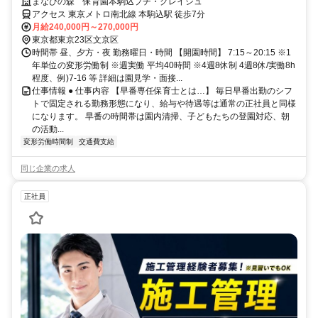
けど正社員で働きたい方！
まなびの森 保育園本駒込プチ・クレイシュ
アクセス 東京メトロ南北線 本駒込駅 徒歩7分
月給240,000円～270,000円
東京都東京23区文京区
時間帯 昼、夕方・夜 勤務曜日・時間 【開園時間】 7:15～20:15 ※1
年単位の変形労働制 ※週実働 平均40時間 ※4週8休制 4週8休/実働8h
程度、例)7-16 等 詳細は園見学・面接...
仕事情報 ● 仕事内容 【早番専任保育士とは…】 毎日早番出勤のシフ
トで固定される勤務形態になり、給与や待遇等は通常の正社員と同様
になります。 早番の時間帯は園内清掃、子どもたちの登園対応、朝
の活動...
変形労働時間制
交通費支給
同じ企業の求人
正社員