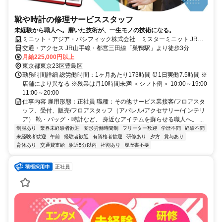
靴や時計の修理サービススタッフ
未経験から職人へ。磨いた技術が、一生モノの技術になる。
ミニット・アジア・パシフィック株式会社 ミスターミニット JR巣
鴨駅前店
交通・アクセス JR山手線・都営三田線「巣鴨駅」より徒歩3分
月給225,000円以上
東京都東京23区豊島区
勤務時間詳細 総労働時間：1ヶ月あたり173時間 ⏰1日実働7.5時間 ※
店舗により異なる ※残業は月10時間未満 ＜シフト例＞ 10:00～19:00
11:00～20:00
仕事内容 雇用形態：正社員 職種：その他サービス業接客/フロアスタ
ッフ、受付、販売/フロアスタッフ（アパレル/アクセサリー/インテリ
ア） 靴・バッグ・時計など、 身近なアイテムを蘇らせる職人へ。 ...
制服あり
業界未経験者歓迎
変形労働時間制
フリーター歓迎
学歴不問
経験不問
未経験者歓迎
午前
経験者歓迎
有資格者歓迎
研修あり
夕方
賞与あり
育休あり
交通費支給
駅近5分以内
社割あり
履歴書不要
正社員