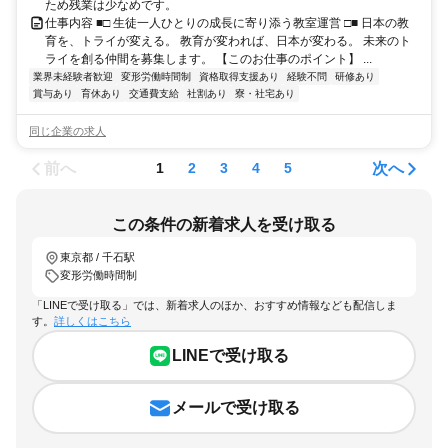
ため残業は少なめです。
仕事内容 ■□ 生徒一人ひとりの成長に寄り添う教室運営 □■ 日本の教
育を、トライが変える。 教育が変われば、日本が変わる。 未来のト
ライを創る仲間を募集します。 【このお仕事のポイント】 ...
業界未経験者歓迎
変形労働時間制
資格取得支援あり
経験不問
研修あり
賞与あり
育休あり
交通費支給
社割あり
寮・社宅あり
同じ企業の求人
前へ
次へ
1
2
3
4
5
この条件の新着求人を受け取る
東京都 / 千石駅
変形労働時間制
「LINEで受け取る」では、新着求人のほか、おすすめ情報なども配信しま
す。
詳しくはこちら
LINEで受け取る
メールで受け取る