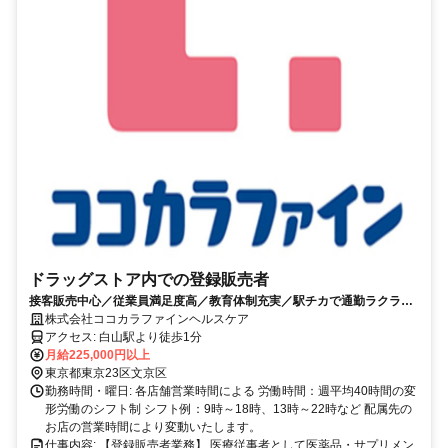
ドラッグストア内での登録販売者
接客販売中心／従業員満足度高／教育体制充実／駅チカで通勤ラクラ
ク！賞与1年2回
株式会社ココカラファインヘルスケア
アクセス: 白山駅より徒歩1分
月給225,000円以上
東京都東京23区文京区
勤務時間・曜日: 各店舗営業時間による 労働時間：週平均40時間の変
形労働のシフト制 シフト例：9時～18時、13時～22時など 配属先の
お店の営業時間により変動いたします。
仕事内容: 【登録販売者業務】 医療従事者として医薬品・サプリメン