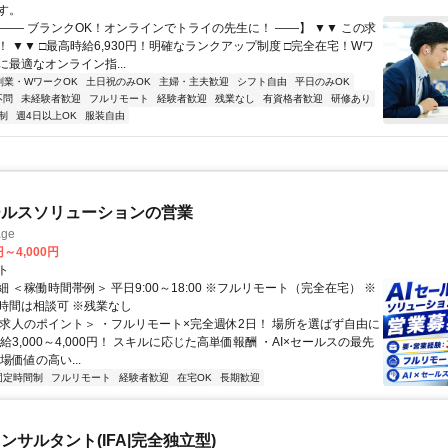
す。
【―― ブランクOK！オンラインでトライの先生に！ ――】 ▼▼ この求
T！ ▼▼ □最高時給6,930円！明確なランクアップ制度 □完全在宅！Wワ
最適なオンライン指...
副業・WワークOK
土日祝のみOK
主婦・主夫歓迎
シフト自由
平日のみOK
不問
未経験者歓迎
フルリモート
経験者歓迎
残業なし
有資格者歓迎
研修あり
制
週4日以上OK
服装自由
ールスソリューションの営業
ge
円～4,000円
ト
 ＜稼働時間帯例＞ 平日9:00～18:00 ※フルリモート（完全在宅） ※
時間は相談可 ※残業なし
＜求人のポイント＞ ・フルリモート×完全週休2日！ 場所を選ばず自由に
給3,000～4,000円！ スキルに応じた高単価報酬 ・AI×セールスの最先
場価値の高い...
固定時間制
フルリモート
経験者歓迎
在宅OK
長期歓迎
ンサルタント(IFA|完全独立型)