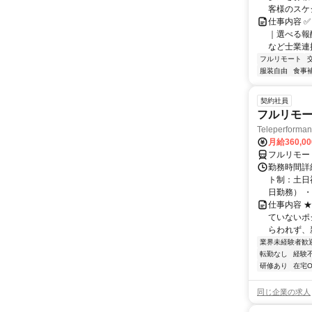
客様のスケ
仕事内容 ✅
｜選べる報
など士業連携
フルリモート
服装自由
食事
契約社員
フルリモー
Teleperform
月給360,0
フルリモー
勤務時間詳
ト制：土日
日勤務） ・
仕事内容 
ていないポ
らわれず、新
業界未経験者歓
転勤なし
経験
研修あり
在宅O
同じ企業の求人