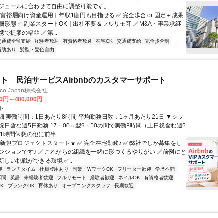
ジュールに合わせて自由に調整可能です。
 富裕層向け資産運用｜年収1億円も目指せる ✅ 完全歩合 or 固定＋成果
酬形態 ✅ 副業スタートOK｜出社不要＆フルリモ可 ✅ M&A・事業承継
で提案の幅◎ ✅ 第...
交通費全額支給
経験者歓迎
有資格者歓迎
在宅OK
交通費支給
完全歩合制
補助あり
髪型・髪色自由
ト 民泊サービスAirbnbのカスタマーサポート
ance Japan株式会社
00円～400,000円
ト
細 実働時間：1日あたり8時間 平均勤務日数：1ヶ月あたり21日 ▼シフ
祝日含む週5日勤務 17：00～翌9：00の間で実働8時間（土日祝含む週5
1時間休憩の他に前半...
★新規プロジェクトスタート★ ✅ 完全在宅勤務♪ ✅ 弊社でしか募集をし
ジションです♪ ✅ これからの組織を一緒に形づくるやりがい ✅ 前例にと
しい挑戦ができる環境 ✅...
迎
ランチタイム
社員登用あり
副業・WワークOK
フリーター歓迎
学歴不問
不問
英語
未経験者歓迎
フルリモート
経験者歓迎
ネイルOK
有資格者歓迎
K
ブランクOK
育休あり
オープニングスタッフ
長期歓迎