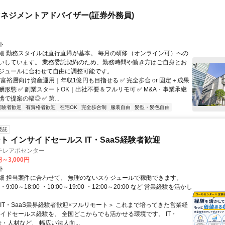
ネジメントアドバイザー(証券外務員)
ト
細 勤務スタイルは直行直帰が基本。 毎月の研修（オンライン可）への
いしています。 業務委託契約のため、勤務時間や働き方はご自身とお
ジュールに合わせて自由に調整可能です。
 富裕層向け資産運用｜年収1億円も目指せる ✅ 完全歩合 or 固定＋成果
酬形態 ✅ 副業スタートOK｜出社不要＆フルリモ可 ✅ M&A・事業承継
で提案の幅◎ ✅ 第...
経験者歓迎
有資格者歓迎
在宅OK
完全歩合制
服装自由
髪型・髪色自由
委託
ト インサイドセールス IT・SaaS経験者歓迎
テレアポセンター
円～3,000円
ト
細 担当案件に合わせて、 無理のないスケジュールで稼働できます。
9:00～18:00 ・10:00～19:00 ・12:00～20:00 など 営業経験を活かし
＜IT・SaaS業界経験者歓迎×フルリモート＞ これまで培ってきた営業経
サイドセールス経験を、 全国どこからでも活かせる環境です。 IT・
告・人材など、 幅広い法人向...