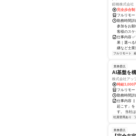
鎧橋株式会社
完全歩合制
フルリモー
勤務時間詳
参加をお願
客様のスケ
仕事内容 ✅
果｜選べる
継など士業連
フルリモート
業務委託
AI基盤を
株式会社アッ
時給3,000
フルリモー
勤務時間詳
仕事内容 
起こす」を
す。 当社
社員登用あり
業務委託