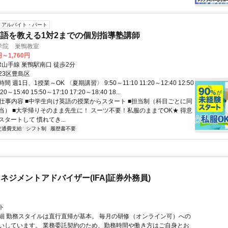
アルバイト・パート
語を教える1対2までの個別指導塾講師
学院 巣鴨教室
円～1,760円
R山手線 巣鴨駅南口 徒歩2分
23区豊島区
 週1日、1授業～OK 〈夏期講習〉 9:50～11:10 11:20～12:40 12:50
20～15:40 15:50～17:10 17:20～18:40 18...
● 仕事内容 ■中学生向け英語の授業からスタート ■担当制（科目ごとに同
当） ■大学帰りそのまま先生に！ スーツ不要！私服のままでOK★ 得意
タートして 慣れてき...
交通費支給
シフト制
履歴書不要
ネジメントアドバイザー(IFA|証券外務員)
ト
細 勤務スタイルは直行直帰が基本。 毎月の研修（オンライン可）への
いしています。 業務委託契約のため、勤務時間や働き方はご自身とお