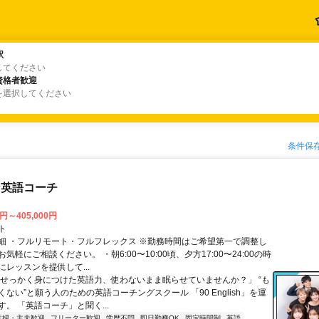
駅
駅
してください
資格者歓迎
資格者歓迎
を選択してください
条件保
な英語コーチ
0円～405,000円
ト
細 ・フルリモート・フルフレックス ※勤務時間はご希望第一で調整し
気軽にご相談ください。 ・朝6:00〜10:00頃、夕方17:00〜24:00の時
レッスンを提供して...
「せっかく身につけた英語力、使わないまま眠らせていませんか？」 “も
ない”と願う人のための英語コーチングスクール 「90 English」を運
。 「英語コーチ」と聞く...
主婦・主夫歓迎
フリーター歓迎
学歴不問
即日勤務OK
固定時間制
英語