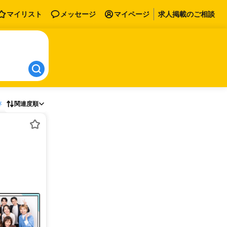
マイリスト
メッセージ
マイページ
求人掲載のご相談
存
関連度順