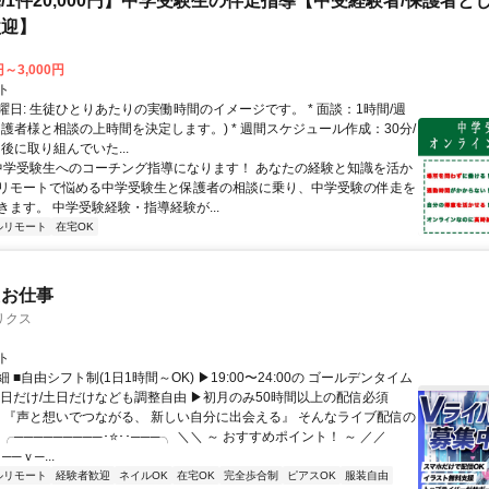
/1件20,000円】中学受験生の伴走指導【中受経験者/保護者と
歓迎】
円～3,000円
ト
曜日: 生徒ひとりあたりの実働時間のイメージです。 * 面談：1時間/週
保護者様と相談の上時間を決定します。) * 週間スケジュール作成：30分/
後に取り組んでいた...
 中学受験生へのコーチング指導になります！ あなたの経験と知識を活か
リモートで悩める中学受験生と保護者の相談に乗り、中学受験の伴走を
きます。 中学受験経験・指導経験が...
ルリモート
在宅OK
たお仕事
リクス
ト
 ■自由シフト制(1日1時間～OK) ▶19:00〜24:00の ゴールデンタイム
平日だけ/土日だけなども調整自由 ▶初月のみ50時間以上の配信必須
／ 『声と想いでつながる、 新しい自分に出会える』 そんなライブ配信の
 ╭─────────･⭐･･───╮ ＼＼ ～ おすすめポイント！ ～ ／／
──ｖ─...
ルリモート
経験者歓迎
ネイルOK
在宅OK
完全歩合制
ピアスOK
服装自由