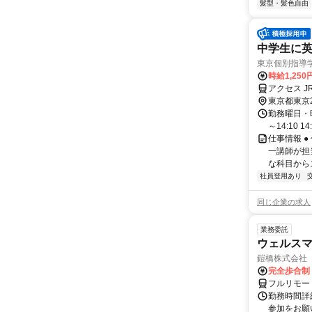
髪型・髪色自由
中学生に英
東京個別指導
時給1,250
アクセス J
東京都東京
勤務曜日・時間
～14:10 14:
仕事情報 
一講師が担
な科目からス
社員登用あり
同じ企業の求人
業務委託
ウェルスマ
鎧橋株式会社
完全歩合制
フルリモー
勤務時間詳
参加をお願