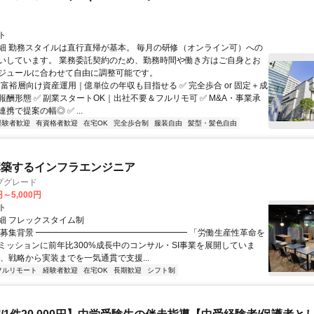
ト
細 勤務スタイルは直行直帰が基本。 毎月の研修（オンライン可）への
いしています。 業務委託契約のため、勤務時間や働き方はご自身とお
ジュールに合わせて自由に調整可能です。
 富裕層向け資産運用｜億単位の年収も目指せる ✅ 完全歩合 or 固定＋成
報酬形態 ✅ 副業スタートOK｜出社不要＆フルリモ可 ✅ M&A・事業承
携で提案の幅◎ ✅ ...
経験者歓迎
有資格者歓迎
在宅OK
完全歩合制
服装自由
髪型・髪色自由
構築するインフラエンジニア
プグレード
円～5,000円
ト
細 フレックスタイム制
▏募集背景 ━━━━━━━━━━━━━━━━━━ 「労働生産性革命を
ミッションに前年比300%成長中のコンサル・SI事業を展開していま
は、戦略から実装までを一気通貫で支援...
フルリモート
経験者歓迎
在宅OK
長期歓迎
シフト制