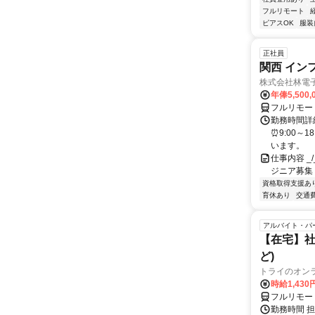
フルリモート
ピアスOK
服装
正社員
関西 イン
株式会社林電
年俸5,500,
フルリモー
勤務時間詳細
⏰9:00～
います。
仕事内容 _/_
ジニア募集
資格取得支援あ
育休あり
交通
アルバイト・パ
【在宅】社
ど)
トライのオン
時給1,430
フルリモー
勤務時間 