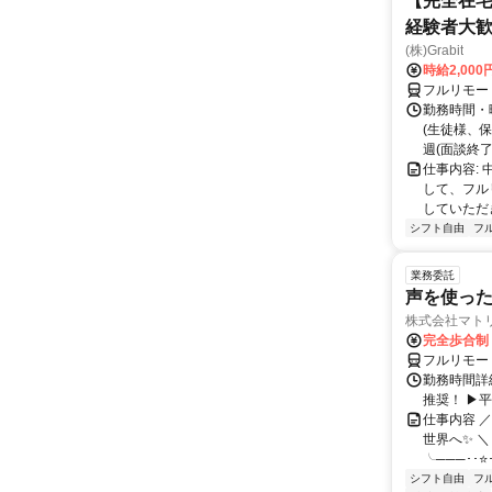
【完全在宅
経験者大
(株)Grabit
時給2,000
フルリモー
勤務時間・
(生徒様、
週(面談終了
仕事内容:
して、フル
していただ
シフト自由
フ
業務委託
声を使っ
株式会社マト
完全歩合制
フルリモー
勤務時間詳細
推奨！ ▶
仕事内容 
世界へ✨ ＼
╰───･･⭐･
シフト自由
フ