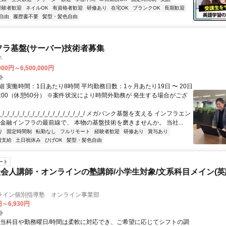
経験者歓迎
ネイルOK
有資格者歓迎
研修あり
在宅OK
ブランクOK
長期歓迎
自由
履歴書不要
髪型・髪色自由
フラ基盤(サーバー)技術者募集
子
000円～6,500,000円
ト
 実働時間：1日あたり8時間 平均勤務日数：1ヶ月あたり19日 〜 20日
18:00（休憩60分） ※案件状況により時間外勤務が 発生する場合がござ
/_/_/_/_/_/_/_/_/_/_/_/_/_/_/_/_/ メガバンク基盤を支える インフラエン
 金融インフラの最前線で、 本物の基盤技術を磨きませんか。 当社...
り
固定時間制
転勤なし
フルリモート
経験者歓迎
研修あり
賞与あり
費支給
土日祝休み
ひげOK
髪型・髪色自由
ート
会人講師・オンラインの塾講師/小学生対象/文系科目メイン(
ライン個別指導塾 オンライン事業部
円～6,930円
ト
担当科目や勤務曜日/時間は柔軟に対応でき、ご希望に応じてシフトの調