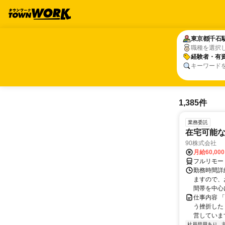
東京都
東京都
千石
千石
職種を選択
経験者・有
経験者・有
キーワード
1,385件
業務委託
在宅可能
90株式会社
月給60,00
フルリモー
勤務時間詳
ますので、お
間帯を中心に
仕事内容 
う挫折したく
営しています
社員登用あり