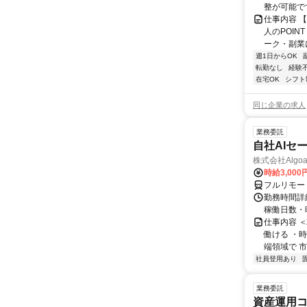
整が可能で
仕事内容 
人のPOIN
ーク・副業に
週1日からOK
転勤なし
経験
在宅OK
シフト
同じ企業の求人
業務委託
自社AIセ
株式会社Algoa
時給3,000
フルリモー
勤務時間詳細
稼働日数・
仕事内容 
働ける ・時
端領域で 市
社員登用あり
業務委託
資産運用コ