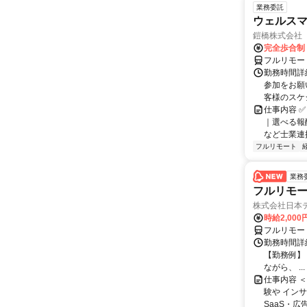
業務委託
ウェルスマ
鎧橋株式会社
完全歩合制
フルリモー
勤務時間詳
参加をお願
客様のスケ
仕事内容 ✅
｜選べる報
など士業連携
フルリモート
業務
フルリモー
株式会社日本
時給2,000
フルリモー
勤務時間詳
【勤務例】 ・
ながら、 ...
仕事内容 
験や イン
SaaS・広