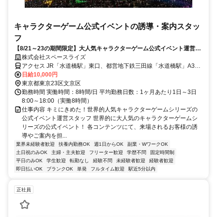
キャラクターゲーム公式イベントの誘導・案内スタッ
フ
【8/21～23の期間限定】大人気キャラクターゲーム公式イベント運営★
給与はスマホ申請OK
株式会社スペースライズ
アクセス JR「水道橋駅」東口、都営地下鉄三田線「水道橋駅」A3出
口、東京メトロ丸ノ内線・南北線「後楽園駅」2番出口
日給10,000円
東京都東京23区文京区
勤務時間 実働時間：8時間/日 平均勤務日数：1ヶ月あたり1日～3日
8:00～18:00（実働8時間）
仕事内容 キミにきめた！世界的人気キャラクターゲームシリーズの
公式イベント運営スタッフ 世界的に大人気のキャラクターゲームシ
リーズの公式イベント！ 各コンテンツにて、来場されるお客様の誘
導やご案内を担...
業界未経験者歓迎
扶養内勤務OK
週1日からOK
副業・WワークOK
土日祝のみOK
主婦・主夫歓迎
フリーター歓迎
学歴不問
固定時間制
平日のみOK
学生歓迎
転勤なし
経験不問
未経験者歓迎
経験者歓迎
即日払いOK
ブランクOK
単発
フルタイム歓迎
駅近5分以内
正社員