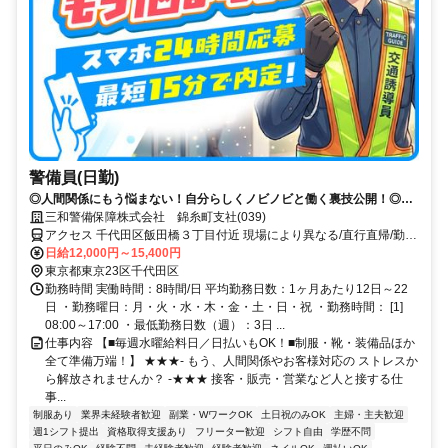
警備員(日勤)
◎人間関係にもう悩まない！自分らしくノビノビと働く裏技公開！◎ス
マホ応募から電話面接で最短15分で内定！
三和警備保障株式会社 錦糸町支社(039)
アクセス 千代田区飯田橋３丁目付近 現場により異なる/直行直帰/勤務
地相談可 ■電話面接■来社不要
日給12,000円～15,400円
東京都東京23区千代田区
勤務時間 実働時間：8時間/日 平均勤務日数：1ヶ月あたり12日～22
日 ・勤務曜日：月・火・水・木・金・土・日・祝 ・勤務時間： [1]
08:00～17:00 ・最低勤務日数（週）：3日 ...
仕事内容 【■毎週水曜給料日／日払いもOK！■制服・靴・装備品ほか
全て準備万端！】 ★★★- もう、人間関係やお客様対応の ストレスか
ら解放されませんか？ -★★★ 接客・販売・営業など人と接する仕
事...
制服あり
業界未経験者歓迎
副業・WワークOK
土日祝のみOK
主婦・主夫歓迎
週1シフト提出
資格取得支援あり
フリーター歓迎
シフト自由
学歴不問