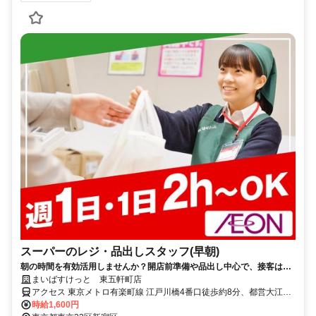
スーパーのレジ・品出しスタッフ(早朝)
朝の時間を有効活用しませんか？開店前準備や品出し中心で、接客は少
なめ！短時間でもしっかり働けて家事や本業前の“朝活バイト”にピッタ
まいばすけっと 東五軒町店
リ！
アクセス 東京メトロ有楽町線 江戸川橋4番口徒歩約8分、都営大江戸
線 飯田橋C1口徒歩約10分、東京メトロ有楽町線 飯田橋C1口徒歩約
時給1,600円