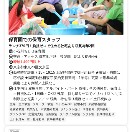
保育園での保育スタッフ
ランチ370円！負担ゼロで住める社宅あり◎賞与年2回
小石川ちとせ保育園
交通・アクセス 都営地下鉄「後楽園」駅より徒歩4分
時給1,400円以上
東京都東京23区文京区
勤務時間詳細 7:15～19:15 上記時間内で6h~8h勤務 ★曜日・時間は
応相談 ★固定勤務相談可 契約更新期間：1年毎に更新 ※勤務成績、
態度により判断／上限なし
仕事内容 雇用形態：アルバイト・パート 職種：その他保育、保育士
土日祝休み・1日6h～OK◎ 残業・持ち帰りゼロでメリハリ◎ ＼＼福
利厚生が充実！／／ ✅ 残業・持ち帰り業務ゼロ ✅ 土日祝休み...
主婦・主夫歓迎
フリーター歓迎
平日のみOK
経験不問
未経験者歓迎
経験者歓迎
残業なし
有資格者歓迎
月1シフト提出
研修あり
賞与あり
ブランクOK
交通費支給
長期歓迎
フルタイム歓迎
シフト制
長期休暇あり
土日祝休み
寮・社宅あり
食事補助あり
正社員