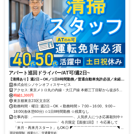
アパート巡回ドライバー/AT可/週2日~
【清掃あり】週2日～OK／1日8時間勤務／普通自動車免許必須／未経験
歓迎／土日祝休み／残業ナシ／社会保険完備／WワークOK
株式会社シノケンオフィスサービス
アクセス: 東京メトロ丸の内線・大江戸線 本郷三丁目駅から徒歩5分
★駅チカ
時給1,300円
東京都東京23区文京区
勤務時間・曜日: 週2日～OK ＜勤務時間＞ 7:00～16:00、9:00～
18:00(各休憩60分) ☆1日8時間勤務 ☆残業なし
仕事内容: ╭━━━━━━━━━━━╮ 人気求人につき応募殺到中✧
╰━ｖ━━━━━━━━━╯ 今月限定【面接1回】！ 今応募して
「来月・再来月スタート」もOK◎ ◤￣￣￣￣￣￣￣￣￣￣￣￣◥ ...
固定時間制
残業なし
交通費支給