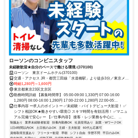
ローソンのコンビニスタッフ
未経験歓迎★自分のペースで働ける環境♪(370100)
ローソン 東京ドームホテル(370100)
交通・アクセス JR・都営三田線「水道橋駅」より徒歩3分／東京メト
ロ「後楽園駅」より徒歩10分
時給1,280円～1,600円
東京都東京23区文京区
勤務時間詳細 【募集時間帯】 05:00-09:00 1,330円 07:00-16:00
1,280円 08:00-16:00 1,280円 17:00-22:00 1,280円 22:00-05:...
仕事内容 ー求人のポイントー ✅未経験・バイトデビュー大歓迎！ ✅
シフト相談OK★働きやすい環境◎ スキマ時間を有効活用！ ✅マニュ
アル完備で安心♪ ー 【✅仕事内容】 接客・レジ業務を中心に、 ...
制服あり
業界未経験者歓迎
扶養内勤務OK
社員登用あり
副業・WワークOK
1日4時間以内OK
土日祝のみOK
主婦・主夫歓迎
60代も応募可
資格取得支援あり
フリーター歓迎
早朝
シフト自由
学歴不問
平日のみOK