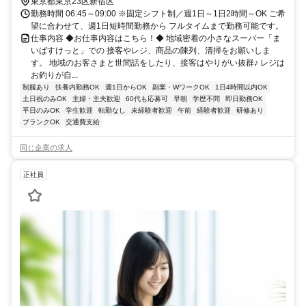
10分 ★週1日～OK ★日祝時給50円UP
東京都東京23区新宿区
勤務時間 06:45～09:00 ※固定シフト制／週1日～1日2時間～OK ご希
望に合わせて、週1日短時間勤務から フルタイムまで勤務可能です。
仕事内容 ◆お仕事内容はこちら！◆ 地域密着の小さなスーパー「ま
いばすけっと」での 接客やレジ、商品の陳列、清掃をお願いしま
す。 地域のお客さまと世間話をしたり、接客はやりがい抜群♪ レジは
お釣りが自...
制服あり
扶養内勤務OK
週1日からOK
副業・WワークOK
1日4時間以内OK
土日祝のみOK
主婦・主夫歓迎
60代も応募可
早朝
学歴不問
即日勤務OK
平日のみOK
学生歓迎
転勤なし
未経験者歓迎
午前
経験者歓迎
研修あり
ブランクOK
交通費支給
同じ企業の求人
正社員