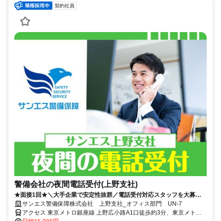
契約社員
警備会社の夜間電話受付(上野支社)
★面接1回★＼大手企業で安定性抜群／電話受付対応スタッフを大募
集！夜間の落ち着いた時間帯です♪高日給1万5000円で安定収入GET◎
サンエス警備保障株式会社 上野支社_オフィス部門 UN-7
アクセス 東京メトロ銀座線 上野広小路A1口徒歩約3分、東京メトロ