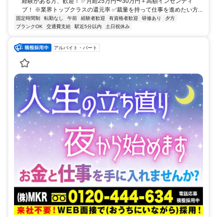
経験がある方、歓迎！ ✅月給25万円〜30万円＋高額インセンティ
ブ！ ※業界トップクラスの還元率 ✅裁量を持って仕事を進めたい方...
固定時間制
転勤なし
午前
経験者歓迎
有資格者歓迎
研修あり
夕方
ブランクOK
交通費支給
駅近5分以内
土日祝休み
アルバイト・パート