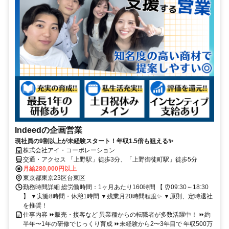
Indeedの企画営業
現社員の9割以上が未経験スタート！年収1.5倍も狙える✨
株式会社アイ・コーポレーション
交通・アクセス 「上野駅」徒歩3分、「上野御徒町駅」徒歩5分
月給280,000円以上
東京都東京23区台東区
勤務時間詳細 総労働時間：1ヶ月あたり160時間 【 ⏰09:30～18:30
】 ▼実働8時間・休憩1時間 ▼残業月20時間程度✨ ▼原則、定時退社
を推奨！
仕事内容 ⏩販売・接客など 異業種からの転職者が多数活躍中！ ⏩約
半年〜1年の研修でじっくり育成 ⏩未経験から2〜3年目で 年収500万