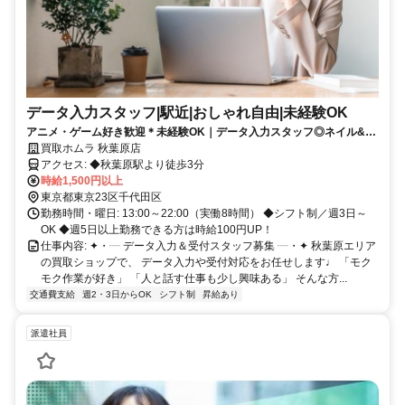
データ入力スタッフ|駅近|おしゃれ自由|未経験OK
アニメ・ゲーム好き歓迎＊未経験OK｜データ入力スタッフ◎ネイル&服
装自由｜秋葉原駅チカ｜週3〜OK＊
買取ホムラ 秋葉原店
アクセス: ◆秋葉原駅より徒歩3分
時給1,500円以上
東京都東京23区千代田区
勤務時間・曜日: 13:00～22:00（実働8時間） ◆シフト制／週3日～
OK ◆週5日以上勤務できる方は時給100円UP！
仕事内容: ✦・┈ データ入力＆受付スタッフ募集 ┈・✦ 秋葉原エリア
の買取ショップで、 データ入力や受付対応をお任せします♩ 「モク
モク作業が好き」 「人と話す仕事も少し興味ある」 そんな方...
交通費支給
週2・3日からOK
シフト制
昇給あり
派遣社員