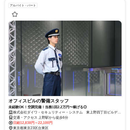
アルバイト・パート
オフィスビルの警備スタッフ
未経験OK！空調完備！当務1回2.2万円〜稼げる◎
株式会社ダイワ・セキュリティー・システム 東上野四丁目ビルディ
ング
交通・アクセス 上野駅から徒歩6分
日給12,838円～22,100円
東京都東京23区台東区