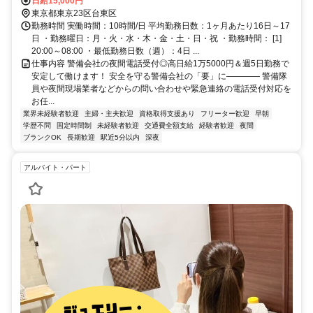
千代田線/ＪＲ常磐線 湯島6番口徒歩約4分、ＪＲ京浜東北線 御徒町南
日給15,000円
口徒歩約4分 JR「御徒町駅」南口より徒歩4分、「上野広小路駅」A2
東京都東京23区台東区
出口より徒歩3分、「上野御徒町駅」A2出口より徒歩3分、「湯島
勤務時間 実働時間：10時間/日 平均勤務日数：1ヶ月あたり16日～17
駅」6番出口より徒歩3分 ★複数の駅から好アクセス♪
日 ・勤務曜日：月・火・水・木・金・土・日・祝 ・勤務時間： [1]
20:00～08:00 ・最低勤務日数（週）：4日 ...
仕事内容 警備会社の夜間電話受付◎高日給1万5000円＆週5日勤務で
安定して働けます！ 安全を守る警備会社の「要」に―――― 警備隊
員や夜間現場業者などからの問い合わせや緊急連絡の電話受付対応を
お任...
業界未経験者歓迎
主婦・主夫歓迎
資格取得支援あり
フリーター歓迎
早朝
学歴不問
固定時間制
未経験者歓迎
交通費全額支給
経験者歓迎
夜間
ブランクOK
長期歓迎
駅近5分以内
深夜
アルバイト・パート