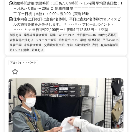
勤務時間詳細 実働時間：1日あたり9時間 〜 16時間 平均勤務日数：1
ヶ月あたり8日 〜 20日 ⏰ 勤務時間 ⏰ ￣￣￣￣￣￣￣￣￣￣￣￣￣
￣ ①土日祝（当務）：9:00～翌9:00（実働16時...
仕事内容 土日祝日は当務2名体制、平日は夜勤2名体制のオフィスビ
ルの施設警備をお任せします。 ＊‥‥＊‥ アピールポイント ‥
＊‥‥＊ ✨ 当務1回22,100円〜！夜勤1回12,838円～！空調...
制服あり
業界未経験者歓迎
副業・WワークOK
土日祝のみOK
60代も応募可
資格取得支援あり
フリーター歓迎
給料前払いOK
早朝
学歴不問
平日のみOK
経験不問
未経験者歓迎
交通費全額支給
午前
経験者歓迎
夜間
有資格者歓迎
月1シフト提出
研修あり
アルバイト・パート