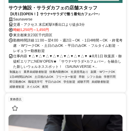
サウナ施設・サラダカフェの店舗スタッフ
【8月1日OPEN！】サウナ×サラダで整う最旬カフェバー♪
Saunaverse
交通・アクセス 末広町駅4番出口より徒歩3分
時給1,250円～1,450円
東京都東京23区千代田区
勤務時間詳細 11:00～翌4:00 ・週2日～OK ・1日4時間～OK ・終電考
慮 ・WワークOK ・土日のみOK ・平日のみOK ・フルタイム歓迎 ・
レギュラー勤務歓迎
仕事内容 ▼△▼△▼△▼△▼△▼△▼△▼△▼ ★8月1日 秋葉原・御
徒町エリアにNEW OPEN★ 「サウナ×サラダ×カフェバー」を融合し
た新しいウェルネススポット！ 《SAUNA VERSE ×...
制服あり
業界未経験者歓迎
扶養内勤務OK
社員登用あり
副業・WワークOK
1日4時間以内OK
土日祝のみOK
フリーター歓迎
早朝
シフト自由
学歴不問
即日勤務OK
職場見学可
平日のみOK
学生歓迎
経験不問
未経験者歓迎
経験者歓迎
ネイルOK
夜間
業務委託