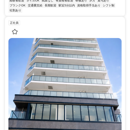
経験者歓迎
ネイルOK
残業なし
有資格者歓迎
研修あり
夕方
賞与あり
ブランクOK
交通費支給
長期歓迎
駅近5分以内
資格取得手当あり
シフト制
社割あり
正社員