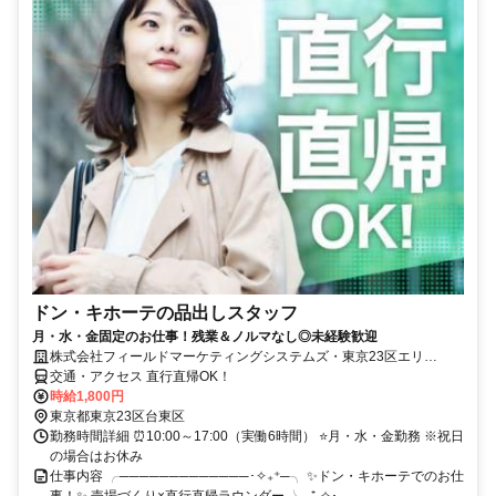
ドン・キホーテの品出しスタッフ
月・水・金固定のお仕事！残業＆ノルマなし◎未経験歓迎
株式会社フィールドマーケティングシステムズ・東京23区エリ
ア/2606C22agytk
交通・アクセス 直行直帰OK！
時給1,800円
東京都東京23区台東区
勤務時間詳細 ⏰10:00～17:00（実働6時間） ⭐月・水・金勤務 ※祝日
の場合はお休み
仕事内容 ╭─────────────･✧₊⁺─╮ ✨ドン・キホーテでのお仕