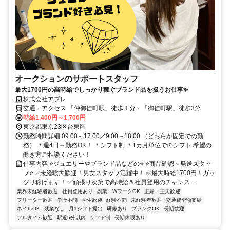
オークションのサポートスタッフ
最大1700円の高時給でしっかり稼ぐブランド品を扱うお仕事✨
株式会社アプレ
交通・アクセス 「仲御徒町駅」徒歩１分・「御徒町駅」徒歩3分
時給1,400円～1,700円
東京都東京23区台東区
勤務時間詳細 09:00～17:00／9:00～18:00 （どちらか固定での勤
務） ＊週4日～勤務OK！ ＊シフト制 ＊1カ月単位でのシフト 希望の
働き方ご相談ください！
仕事内容 ⭐ジュエリーやブランド品などの⭐ ⭐商品確認～発送スタッ
フ⭐ ✅未経験大歓迎！男女スタッフ活躍中！ ✅最大時給1700円！ガッ
ツリ稼げます！ ✅頑張り次第で高時給＆社員登用のチャンス...
業界未経験者歓迎
社員登用あり
副業・WワークOK
主婦・主夫歓迎
フリーター歓迎
学歴不問
学生歓迎
経験不問
未経験者歓迎
交通費全額支給
ネイルOK
残業なし
月1シフト提出
研修あり
ブランクOK
長期歓迎
フルタイム歓迎
駅近5分以内
シフト制
長期休暇あり