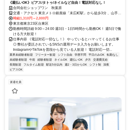
《週払いOK》ピアス/タトゥ/ネイルなど自由！電話対応なし！
合同会社ショップワン 秋葉原
交通・アクセス 東京メトロ銀座線「末広町駅」から徒歩3分 、山手線
「秋葉原駅」から徒歩5分
時給1,310円～2,000円
東京都東京23区台東区
勤務時間詳細 9:00～24:00 週3日・1日5時間から勤務OK！ 週5日で働
ける方大歓迎！
仕事内容 《電話対応一切なし！》 やっているとハマってくるお仕事
◎ 弊社が委託されているSNSの運用データ入力をお願いします。
InstagramやTikTokを普段から見ている人歓迎！ 電話対応一切...
業界未経験者歓迎
フリーター歓迎
シフト自由
学歴不問
平日のみOK
転勤なし
未経験者歓迎
午前
経験者歓迎
ネイルOK
週払いOK
夕方
交通費支給
長期歓迎
フルタイム歓迎
駅近5分以内
週2・3日からOK
シフト制
深夜
ピアスOK
派遣社員