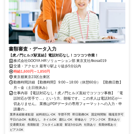
書類審査・データ入力
【虎ノ門ヒルズ駅直結】電話対応なし！コツコツ作業！
株式会社GOOYA HRソリューション部 東京支社/tkosa019
交通・アクセス 最寄り駅より徒歩5分以内
時給1,600円～1,850円
東京都東京23区台東区
勤務時間詳細 【勤務時間】 9:00～18:00（休憩60分） 【勤務日数】
月～金（土日祝休み）
仕事内容 【電話対応なし！虎ノ門ヒルズ直結でコツコツ事務】 「電
話対応が苦手で…」という方、朗報です。 この求人は電話対応が一
切ありません。 業務はPDFデータの専用フォーマットへの入力・申
請書の...
業界未経験者歓迎
給料前払いOK
学歴不問
即日勤務OK
固定時間制
職場見学可
平日のみOK
転勤なし
ネイルOK
週払いOK
研修あり
ブランクOK
育休あり
交通費支給
長期歓迎
フルタイム歓迎
駅近5分以内
社割あり
長期休暇あり
ピアスOK