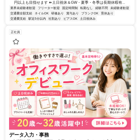
円以上も目指せます ⏩土日祝休＆GW・夏季・冬季は長期休暇有...
業界未経験者歓迎
フリーター歓迎
固定時間制
転勤なし
経験不問
未経験者歓迎
交通費全額支給
ネイルOK
研修あり
賞与あり
ブランクOK
育休あり
交通費支給
駅近5分以内
社割あり
ピアスOK
土日祝休み
正社員
データ入力・事務