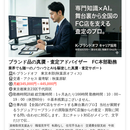
ブランド品の真贋・査定アドバイザー FC本部勤務
業界でも随一のノウハウとAIを駆使した真贋・査定サポート
K-ブランドオフ 東京本部(秋葉原オフィス)
交通・アクセス 最寄駅：秋葉原駅
月給345,000円～445,000円
東京都東京23区千代田区
勤務時間詳細 総労働時間：1ヶ月あたり166時間 勤務時間：10：00～
19：00（休憩60分） ※基本残業はございません。
仕事内容 【全国のFC店をサポートする舞台裏のプロ】 当社が展開す
るラグジュアリーブランドの買取販売FC店舗からの査定・買取に関
する問い合わせに対応します。 主にチャット対応がメインで、文字
だけで伝...
資格取得支援あり
職場見学可
転勤なし
住宅手当あり
交通費全額支給
午前