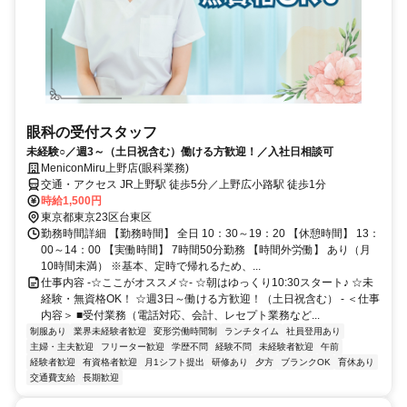
眼科の受付スタッフ
未経験○／週3～（土日祝含む）働ける方歓迎！／入社日相談可
MeniconMiru上野店(眼科業務)
交通・アクセス JR上野駅 徒歩5分／上野広小路駅 徒歩1分
時給1,500円
東京都東京23区台東区
勤務時間詳細 【勤務時間】 全日 10：30～19：20 【休憩時間】 13：
00～14：00 【実働時間】 7時間50分勤務 【時間外労働】 あり（月
10時間未満） ※基本、定時で帰れるため、...
仕事内容 -☆ここがオススメ☆- ☆朝はゆっくり10:30スタート♪ ☆未
経験・無資格OK！ ☆週3日～働ける方歓迎！（土日祝含む） - ＜仕事
内容＞ ■受付業務（電話対応、会計、レセプト業務など...
制服あり
業界未経験者歓迎
変形労働時間制
ランチタイム
社員登用あり
主婦・主夫歓迎
フリーター歓迎
学歴不問
経験不問
未経験者歓迎
午前
経験者歓迎
有資格者歓迎
月1シフト提出
研修あり
夕方
ブランクOK
育休あり
交通費支給
長期歓迎