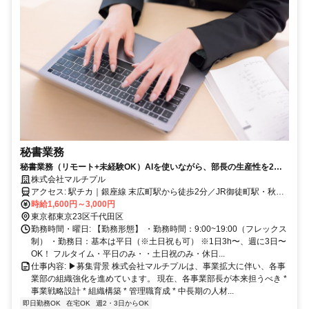
秘書業務
秘書業務（リモート+未経験OK）AIを使いながら、部長の生産性を2〜3
倍にする支援役
株式会社マルチプル
アクセス: 駅チカ｜銀座線 末広町駅から徒歩2分／JR御徒町駅・秋葉
原駅から徒歩10分
時給1,600円～3,000円
東京都東京23区千代田区
勤務時間・曜日: 【勤務形態】 ・勤務時間：9:00~19:00（フレックス
制） ・勤務日：基本は平日（※土日祝も可） ※1日3h〜、週に3日〜
OK！ フルタイム・平日のみ・・土日祝のみ・休日...
仕事内容: ▶︎募集背景 株式会社マルチプルは、事業拡大に伴い、各事
業部の組織強化を進めています。 現在、各事業部長が本来担うべき *
事業戦略設計 * 組織構築 * 管理職育成 * 中長期の人材...
即日勤務OK
在宅OK
週2・3日からOK