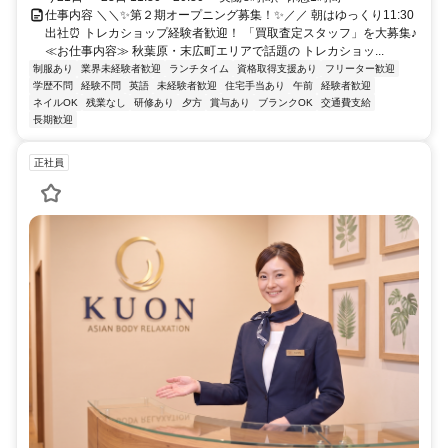
仕事内容 ＼＼✨第２期オープニング募集！✨／／ 朝はゆっくり11:30
出社⏰ トレカショップ経験者歓迎！ 「買取査定スタッフ」を大募集♪
≪お仕事内容≫ 秋葉原・末広町エリアで話題の トレカショッ...
制服あり
業界未経験者歓迎
ランチタイム
資格取得支援あり
フリーター歓迎
学歴不問
経験不問
英語
未経験者歓迎
住宅手当あり
午前
経験者歓迎
ネイルOK
残業なし
研修あり
夕方
賞与あり
ブランクOK
交通費支給
長期歓迎
正社員