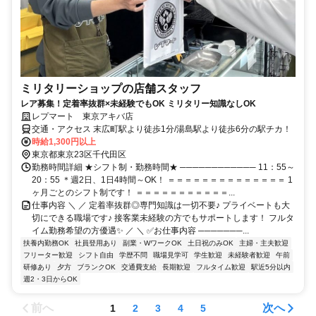
ミリタリーショップの店舗スタッフ
レア募集！定着率抜群×未経験でもOK ミリタリー知識なしOK
レプマート 東京アキバ店
交通・アクセス 末広町駅より徒歩1分/湯島駅より徒歩6分の駅チカ！
時給1,300円以上
東京都東京23区千代田区
勤務時間詳細 ★シフト制・勤務時間★ ──────────── 11：55～
20：55 ＊週2日、1日4時間～OK！ ＝＝＝＝＝＝＝＝＝＝＝＝＝＝ 1
ヶ月ごとのシフト制です！ ＝＝＝＝＝＝＝＝＝＝＝...
仕事内容 ＼ ／ 定着率抜群◎専門知識は一切不要♪ プライベートも大
切にできる職場です♪ 接客業未経験の方でもサポートします！ フルタ
イム勤務希望の方優遇✨ ／ ＼ ✅お仕事内容 ───────...
扶養内勤務OK
社員登用あり
副業・WワークOK
土日祝のみOK
主婦・主夫歓迎
フリーター歓迎
シフト自由
学歴不問
職場見学可
学生歓迎
未経験者歓迎
午前
研修あり
夕方
ブランクOK
交通費支給
長期歓迎
フルタイム歓迎
駅近5分以内
週2・3日からOK
前へ
次へ
1
2
3
4
5