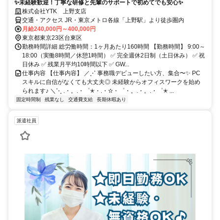
✨未経験歓迎！丁寧な研修と先輩のサポートで初めてでも安心✨
株式会社YTK 上野支店
交通・アクセス JR・東京メトロ各線「上野駅」より徒歩圏内
月給240,000円～400,000円
東京都東京23区台東区
勤務時間詳細 総労働時間：1ヶ月あたり160時間 【勤務時間】 9:00～
18:00（実働8時間／休憩1時間） ✅ 完全週休2日制（土日休み） ✅ 祝
日休み ✅ 残業月平均10時間以下 ✅ GW...
仕事内容 【仕事内容】 ／⋰ 事務職デビューしたい方、集合〜✨ PC
スキルに自信がなくても大丈夫◎ 未経験からオフィスワークを始め
られます♪ ＼⋱ .・。.・゜✭・.・✫・゜・。.・。.・゜✭ ...
固定時間制
残業なし
交通費支給
長期休暇あり
派遣社員