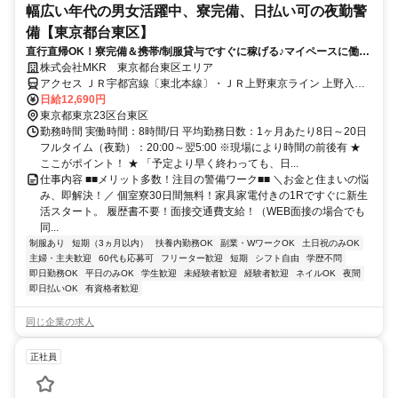
幅広い年代の男女活躍中、寮完備、日払い可の夜勤警
備【東京都台東区】
直行直帰OK！寮完備＆携帯/制服貸与ですぐに稼げる♪マイペースに働け
ます！
株式会社MKR 東京都台東区エリア
アクセス ＪＲ宇都宮線〔東北本線〕・ＪＲ上野東京ライン 上野入谷
口徒歩約1分、ＪＲ宇都宮線〔東北本線〕・ＪＲ上野東京ライン 上野
日給12,690円
入谷口徒歩約1分、ＪＲ宇都宮線〔東北本線〕・ＪＲ上野東京ライン
東京都東京23区台東区
上野入谷口徒歩約1分 東京都台東区エリア(田原町駅、仲御徒町駅、三
勤務時間 実働時間：8時間/日 平均勤務日数：1ヶ月あたり8日～20日
ノ輪駅)
フルタイム（夜勤）：20:00～翌5:00 ※現場により時間の前後有 ★
ここがポイント！ ★ 「予定より早く終わっても、日...
仕事内容 ■■メリット多数！注目の警備ワーク■■ ＼お金と住まいの悩
み、即解決！／ 個室寮30日間無料！家具家電付きの1Rですぐに新生
活スタート。 履歴書不要！面接交通費支給！（WEB面接の場合でも
同...
制服あり
短期（3ヵ月以内）
扶養内勤務OK
副業・WワークOK
土日祝のみOK
主婦・主夫歓迎
60代も応募可
フリーター歓迎
短期
シフト自由
学歴不問
即日勤務OK
平日のみOK
学生歓迎
未経験者歓迎
経験者歓迎
ネイルOK
夜間
即日払いOK
有資格者歓迎
同じ企業の求人
正社員