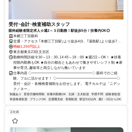
受付･会計･検査補助スタッフ
眼科経験者限定求人☆週2～３日勤務！駅徒歩5分！扶養内OK◎
本郷三丁目眼科
交通・アクセス ｢本郷三丁目駅｣より徒歩4分、｢湯島駅｣より徒歩7
分、｢御茶ノ水駅｣より徒歩10分 ◆自転車通勤ＯＫ！（バイク不可）
時給1,350円以上
東京都東京23区文京区
勤務時間詳細 9:30～13：30､14:45～18：00 ★週2日～OK！ ★扶養
控除内勤務もOK ★自分の都合ともあわせて働きやすいシフト制 ★家
事や育児､趣味等と両立しながら働いています
仕事内容 ◇━━━━━━━━━━━━━━━━━◇ 眼科でのご経
験、フルに活かせます！ ◇━━━━━━━━━━━━━━━━━◇
受付・会計・各種検査補助をお任せします。 電子カルテは「ニデッ
ク／ネー...
制服あり
変形労働時間制
扶養内勤務OK
主婦・主夫歓迎
学歴不問
経験者歓迎
有資格者歓迎
ブランクOK
交通費支給
長期歓迎
駅近5分以内
週2・3日からOK
正社員