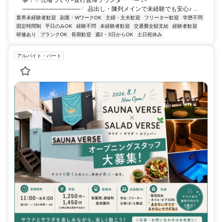
事！✨ 売場づくり×直行直帰ラウンダー ╰─⁺₊✧･
─────────────╯ 品出し・陳列メインで未経験でも安心♪ ...
業界未経験者歓迎
副業・WワークOK
主婦・主夫歓迎
フリーター歓迎
学歴不問
固定時間制
平日のみOK
経験不問
未経験者歓迎
交通費全額支給
経験者歓迎
研修あり
ブランクOK
長期歓迎
週2・3日からOK
土日祝休み
アルバイト・パート