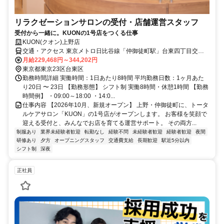
リラクゼーションサロンの受付・店舗運営スタッフ
受付から一緒に。KUONの1号店をつくる仕事
KUON(クオン)上野店
交通・アクセス 東京メトロ日比谷線「仲御徒町駅」台東四丁目交差
点出口から徒歩10秒／JR「御徒町駅」から徒歩2分
月給229,468円～344,202円
東京都東京23区台東区
勤務時間詳細 実働時間：1日あたり8時間 平均勤務日数：1ヶ月あた
り20日 〜 23日 【勤務形態】 シフト制 実働8時間・休憩1時間 【勤務
時間例】 ・09:00～18:00 ・14:0...
仕事内容 【2026年10月、新規オープン】 上野・仲御徒町に、トータ
ルケアサロン「KUON」の1号店がオープンします。 お客様を笑顔で
迎える受付と、みんなでお店を育てる運営サポート。 その両方...
制服あり
業界未経験者歓迎
転勤なし
経験不問
未経験者歓迎
経験者歓迎
夜間
研修あり
夕方
オープニングスタッフ
交通費支給
長期歓迎
駅近5分以内
シフト制
深夜
正社員