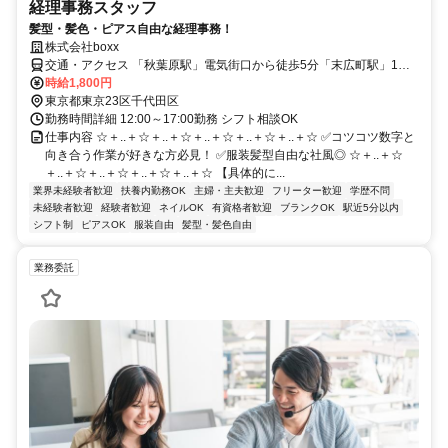
経理事務スタッフ
髪型・髪色・ピアス自由な経理事務！
株式会社boxx
交通・アクセス 「秋葉原駅」電気街口から徒歩5分「末広町駅」1番
出口から徒歩2分
時給1,800円
東京都東京23区千代田区
勤務時間詳細 12:00～17:00勤務 シフト相談OK
仕事内容 ☆＋..＋☆＋..＋☆＋..＋☆＋..＋☆＋..＋☆ ✅コツコツ数字と
向き合う作業が好きな方必見！ ✅服装髪型自由な社風◎ ☆＋..＋☆
＋..＋☆＋..＋☆＋..＋☆＋..＋☆ 【具体的に...
業界未経験者歓迎
扶養内勤務OK
主婦・主夫歓迎
フリーター歓迎
学歴不問
未経験者歓迎
経験者歓迎
ネイルOK
有資格者歓迎
ブランクOK
駅近5分以内
シフト制
ピアスOK
服装自由
髪型・髪色自由
業務委託