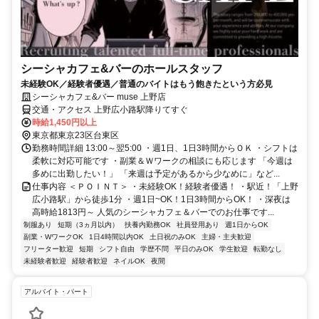
シーシャカフェ&バーのホールスタッフ
未経験OK／経験者優遇／普通のバイトはもう飽きたという方必見
シーシャカフェ&バー muse 上野店
交通・アクセス 上野広小路駅降りてすぐ
時給1,450円以上
東京都東京23区台東区
勤務時間詳細 13:00～翌5:00 ・週1日、1日3時間からＯＫ ・シフトは
柔軟に対応可能です ・副業＆Ｗワークの相談にも応じます 「今週は
多めに出勤したい！」 「来週は予定があるから少なめに」など...
仕事内容 ＜ＰＯＩＮＴ＞ ・未経験OK！経験者優遇！ ・駅近！「上野
広小路駅」から徒歩1分 ・週1日~OK！1日3時間からOK！ ・深夜は
高時給1813円～ 人気のシーシャカフェ＆バーでのお仕事です...
制服あり
短期（3ヵ月以内）
扶養内勤務OK
社員登用あり
週1日からOK
副業・WワークOK
1日4時間以内OK
土日祝のみOK
主婦・主夫歓迎
フリーター歓迎
短期
シフト自由
学歴不問
平日のみOK
学生歓迎
転勤なし
未経験者歓迎
経験者歓迎
ネイルOK
夜間
アルバイト・パート