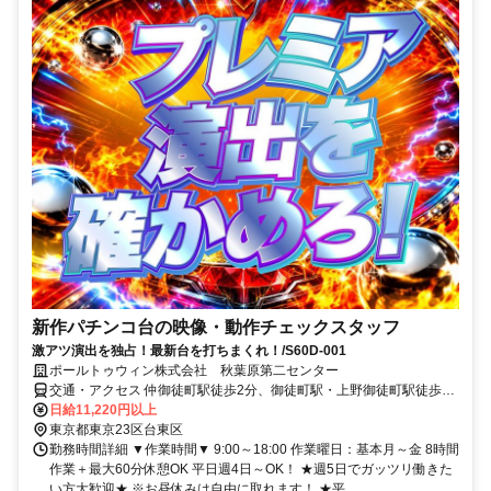
新作パチンコ台の映像・動作チェックスタッフ
激アツ演出を独占！最新台を打ちまくれ！/S60D-001
ポールトゥウィン株式会社 秋葉原第二センター
交通・アクセス 仲御徒町駅徒歩2分、御徒町駅・上野御徒町駅徒歩3
分
日給11,220円以上
東京都東京23区台東区
勤務時間詳細 ▼作業時間▼ 9:00～18:00 作業曜日：基本月～金 8時間
作業＋最大60分休憩OK 平日週4日～OK！ ★週5日でガッツリ働きた
い方大歓迎★ ※お昼休みは自由に取れます！ ★平...