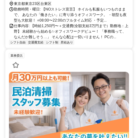
東京都東京23区台東区
勤務時間・曜日: 【NOストレス宣言】 ネイルも私服もいつものまま
で、 あなたの「働きたい」に寄り添うオフィスワーク。 ・朝型も夜
型も大歓迎！ ⭐08:00〜22:00のフルタイム対応 ・予定...
仕事内容: 【時給1,250円〜＋交通費(全額支給3万円まで）勤務地：上
野】 未経験から始める✨オフィスワークデビュー！ 「事務職って、
なんだか難しそう…」 そんな心配は一切いりません！ PCの...
シフト自由
交通費支給
シフト制
昇給あり
業務委託