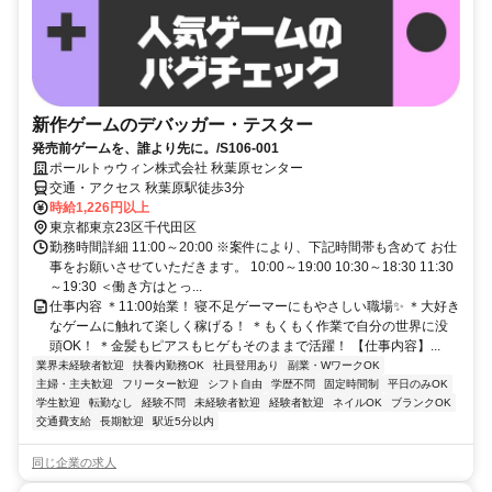
新作ゲームのデバッガー・テスター
発売前ゲームを、誰より先に。/S106-001
ポールトゥウィン株式会社 秋葉原センター
交通・アクセス 秋葉原駅徒歩3分
時給1,226円以上
東京都東京23区千代田区
勤務時間詳細 11:00～20:00 ※案件により、下記時間帯も含めて お仕
事をお願いさせていただきます。 10:00～19:00 10:30～18:30 11:30
～19:30 ＜働き方はとっ...
仕事内容 ＊11:00始業！ 寝不足ゲーマーにもやさしい職場✨ ＊大好き
なゲームに触れて楽しく稼げる！ ＊もくもく作業で自分の世界に没
頭OK！ ＊金髪もピアスもヒゲもそのままで活躍！ 【仕事内容】...
業界未経験者歓迎
扶養内勤務OK
社員登用あり
副業・WワークOK
主婦・主夫歓迎
フリーター歓迎
シフト自由
学歴不問
固定時間制
平日のみOK
学生歓迎
転勤なし
経験不問
未経験者歓迎
経験者歓迎
ネイルOK
ブランクOK
交通費支給
長期歓迎
駅近5分以内
同じ企業の求人