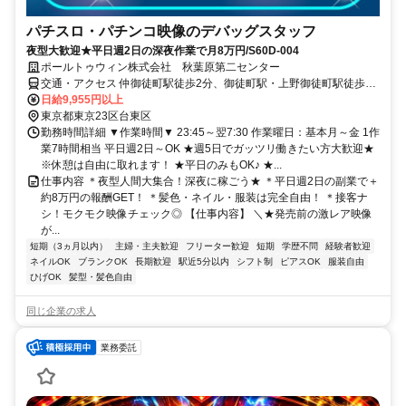
パチスロ・パチンコ映像のデバッグスタッフ
夜型大歓迎★平日週2日の深夜作業で月8万円/S60D-004
ポールトゥウィン株式会社 秋葉原第二センター
交通・アクセス 仲御徒町駅徒歩2分、御徒町駅・上野御徒町駅徒歩3
分
日給9,955円以上
東京都東京23区台東区
勤務時間詳細 ▼作業時間▼ 23:45～翌7:30 作業曜日：基本月～金 1作
業7時間相当 平日週2日～OK ★週5日でガッツリ働きたい方大歓迎★
※休憩は自由に取れます！ ★平日のみもOK♪ ★...
仕事内容 ＊夜型人間大集合！深夜に稼ごう★ ＊平日週2日の副業で＋
約8万円の報酬GET！ ＊髪色・ネイル・服装は完全自由！ ＊接客ナ
シ！モクモク映像チェック◎ 【仕事内容】 ＼★発売前の激レア映像
が...
短期（3ヵ月以内）
主婦・主夫歓迎
フリーター歓迎
短期
学歴不問
経験者歓迎
ネイルOK
ブランクOK
長期歓迎
駅近5分以内
シフト制
ピアスOK
服装自由
ひげOK
髪型・髪色自由
同じ企業の求人
業務委託