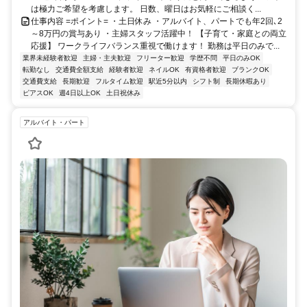
は極力ご希望を考慮します。 日数、曜日はお気軽にご相談く...
仕事内容 =ポイント= ・土日休み ・アルバイト、パートでも年2回､2
～8万円の賞与あり ・主婦スタッフ活躍中！ 【子育て・家庭との両立
応援】 ワークライフバランス重視で働けます！ 勤務は平日のみで...
業界未経験者歓迎
主婦・主夫歓迎
フリーター歓迎
学歴不問
平日のみOK
転勤なし
交通費全額支給
経験者歓迎
ネイルOK
有資格者歓迎
ブランクOK
交通費支給
長期歓迎
フルタイム歓迎
駅近5分以内
シフト制
長期休暇あり
ピアスOK
週4日以上OK
土日祝休み
アルバイト・パート