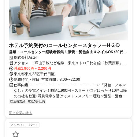
ホテル予約受付のコールセンタースタッフーH-3-D
営業・コールセンター経験者募集！服装・髪色自由＆ネイルOK♪20代・
30代が活躍中！
株式会社Aster
アクセス: ・JR山手線など各線・東京メトロ日比谷線「秋葉原駅」徒
歩3分 ・都営新宿線「岩本町駅」徒歩9分 ・東京メトロ銀座線「末広
時給1,900円～2,200円
町駅」徒歩11分 ┗ 駅チカ好立地☆通勤ラクラク♪
東京都東京23区千代田区
勤務時間・曜日: 営業時間：8:00〜22:00
仕事内容: ━・━・━・━・━・━・━・━・━・ ✅「発信・ノルマ
なし」の受電メイン！時給1,900円～スタート◎ ✅ゆったり10時以降
の出社も歓迎♪満員電車を避けてストレスフリー通勤 ✅髪型・髪色...
交通費支給
駅近5分以内
同じ企業の求人
アルバイト・パート