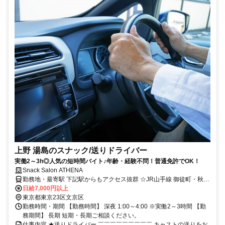
上野 湯島のスナック/送りドライバー
実働2～3h◎人気の短時間バイト♪年齢・経験不問！普通免許でOK！
Snack Salon ATHENA
勤務地・最寄駅 下記駅からもアクセス抜群 ☆JR山手線 御徒町・秋葉
原・神田・東京・有楽町・新橋・池袋・大塚・巣鴨・西日暮里・日暮
日給7,000円以上
里 ☆JR総武線・中央線 浅草橋・両国・錦糸町・亀戸・新小岩・小
東京都東京23区文京区
岩・御茶ノ水・水道橋・飯田橋・市ヶ谷・四ツ谷・新宿 ☆メトロ千
勤務時間・期間 【勤務時間】 深夜 1:00～4:00 ※実働2～3時間 【勤
代田線 根津・千駄木・町屋・北千住・綾瀬・亀有・新御茶ノ水・大
務期間】 長期 短期・長期ご相談ください。
手町 ☆その他 上野広小路・浅草・本郷三丁目・春日・牛込神楽坂・
仕事内容 ★送りドライバー ￣￣￣￣￣￣￣￣￣ キャストの送りをお