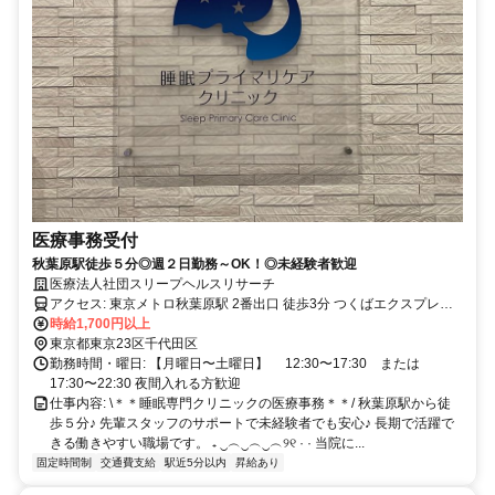
医療事務受付
秋葉原駅徒歩５分◎週２日勤務～OK！◎未経験者歓迎
医療法人社団スリープヘルスリサーチ
アクセス: 東京メトロ秋葉原駅 2番出口 徒歩3分 つくばエクスプレス
秋葉原駅 A3出口 徒歩4分 JR 秋葉原駅 昭和通り口 徒歩4分 / 中央口 徒
時給1,700円以上
歩5分 東京メトロ銀座線 末広町駅 1番出口 徒歩7分 都営地下鉄 岩本
東京都東京23区千代田区
町駅 A3出口 徒歩8分
勤務時間・曜日: 【月曜日〜土曜日】 12:30〜17:30 または
17:30〜22:30 夜間入れる方歓迎
仕事内容: \＊＊睡眠専門クリニックの医療事務＊＊/ 秋葉原駅から徒
歩５分♪ 先輩スタッフのサポートで未経験者でも安心♪ 長期で活躍で
きる働きやすい職場です。 ₊ ‿︵‿︵‿︵୨୧ · · 当院に...
固定時間制
交通費支給
駅近5分以内
昇給あり