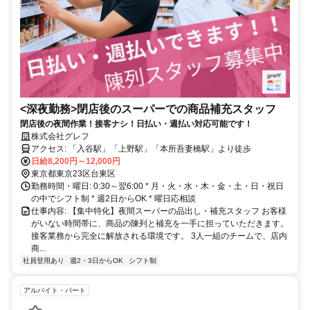
<深夜勤務>閉店後のスーパーでの商品補充スタッフ
閉店後の夜間作業！接客ナシ！日払い・週払い対応可能です！
株式会社グレフ
アクセス: 「入谷駅」「上野駅」「本所吾妻橋駅」より徒歩
日給8,200円～12,000円
東京都東京23区台東区
勤務時間・曜日: 0:30～翌6:00 * 月・火・水・木・金・土・日・祝日
の中でシフト制 * 週2日からOK * 曜日応相談
仕事内容: 【集中特化】夜間スーパーの品出し・補充スタッフ お客様
がいない時間帯に、商品の陳列と補充を一手に担っていただきます。
接客業務から完全に解放される環境です。 3人一組のチームで、店内
商...
社員登用あり
週2・3日からOK
シフト制
アルバイト・パート