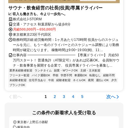
サウナ・飲食経営の社長(役員)専属ドライバー
📈 収入も働き方も、今より一歩先へ。
株式会社J‐STORM
交通・アクセス 秋葉原駅から徒歩8分
月給500,000円～650,000円
東京都東京23区千代田区
勤務時間詳細 総労働時間：1ヶ月あたり170時間 役員からのスケジュ
ールを元に、もう一名のドライバーとのスケジュール調整により勤務
時間が確定になります。 稼働時間は9:00~19:00(例)、11:...
仕事内容 ━━━━━━━━━━━━━━ 【専属ドライバー】 月給50
万円スタート！ 普通免許（AT限定可）があれば応募OK。 会員制サウ
ナ・飲食事業を展開する企業で、 役員専属ドライバーを募集し...
業界未経験者歓迎
ランチタイム
副業・WワークOK
主婦・主夫歓迎
フリーター歓迎
バイク通勤OK
早朝
学歴不問
車通勤OK
転勤なし
経験不問
未経験者歓迎
住宅手当あり
午前
経験者歓迎
ネイルOK
夜間
週払いOK
夕方
ブランクOK
前へ
次へ
1
2
3
4
5
この条件の新着求人を受け取る
東京都 / 上野広小路駅
服装自由