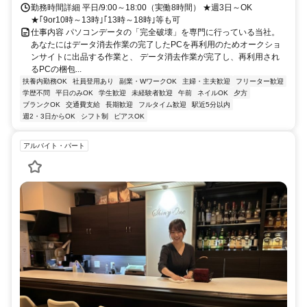
勤務時間詳細 平日/9:00～18:00（実働8時間） ★週3日～OK
★｢9or10時～13時｣｢13時～18時｣等も可
仕事内容 パソコンデータの「完全破壊」を専門に行っている当社。
あなたにはデータ消去作業の完了したPCを再利用のためオークショ
ンサイトに出品する作業と、 データ消去作業が完了し、再利用され
るPCの梱包...
扶養内勤務OK
社員登用あり
副業・WワークOK
主婦・主夫歓迎
フリーター歓迎
学歴不問
平日のみOK
学生歓迎
未経験者歓迎
午前
ネイルOK
夕方
ブランクOK
交通費支給
長期歓迎
フルタイム歓迎
駅近5分以内
週2・3日からOK
シフト制
ピアスOK
アルバイト・パート