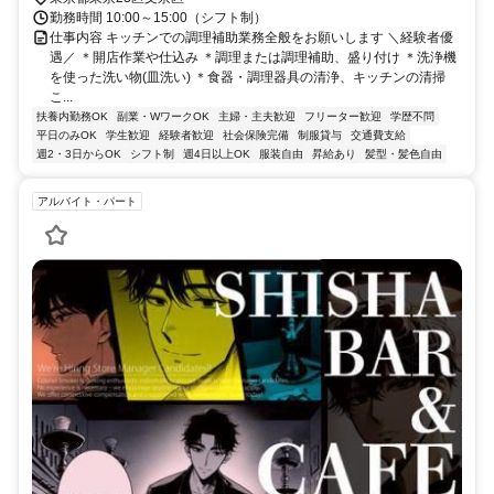
勤務時間 10:00～15:00（シフト制）
仕事内容 キッチンでの調理補助業務全般をお願いします ＼経験者優
遇／ ＊開店作業や仕込み ＊調理または調理補助、盛り付け ＊洗浄機
を使った洗い物(皿洗い) ＊食器・調理器具の清浄、キッチンの清掃
こ...
扶養内勤務OK
副業・WワークOK
主婦・主夫歓迎
フリーター歓迎
学歴不問
平日のみOK
学生歓迎
経験者歓迎
社会保険完備
制服貸与
交通費支給
週2・3日からOK
シフト制
週4日以上OK
服装自由
昇給あり
髪型・髪色自由
アルバイト・パート