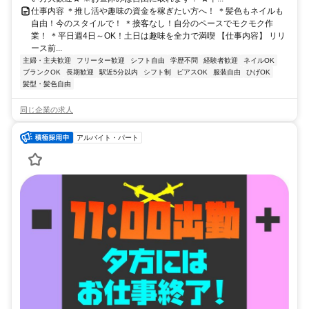
仕事内容 ＊推し活や趣味の資金を稼ぎたい方へ！ ＊髪色もネイルも
自由！今のスタイルで！ ＊接客なし！自分のペースでモクモク作
業！ ＊平日週4日～OK！土日は趣味を全力で満喫 【仕事内容】 リリ
ース前...
主婦・主夫歓迎
フリーター歓迎
シフト自由
学歴不問
経験者歓迎
ネイルOK
ブランクOK
長期歓迎
駅近5分以内
シフト制
ピアスOK
服装自由
ひげOK
髪型・髪色自由
同じ企業の求人
アルバイト・パート