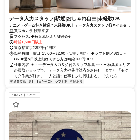
データ入力スタッフ|駅近|おしゃれ自由|未経験OK
アニメ・ゲーム好き歓迎＊未経験OK｜データ入力スタッフ◎ネイル&服
装自由｜秋葉原駅チカ｜週3〜OK＊
買取ホムラ 秋葉原店
アクセス: ◆秋葉原駅より徒歩3分
時給1,500円以上
東京都東京23区千代田区
勤務時間・曜日: 13:00～22:00（実働8時間） ◆シフト制／週3日～
OK ◆週5日以上勤務できる方は時給100円UP！
仕事内容: ✦・┈ データ入力＆受付スタッフ募集 ┈・✦ 秋葉原エリア
の買取ショップで、 データ入力や受付対応をお任せします♩ 「モク
モク作業が好き」 「人と話す仕事も少し興味ある」 そんな方...
交通費支給
週2・3日からOK
シフト制
昇給あり
アルバイト・パート