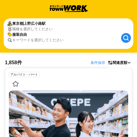
東京都
上野広小路駅
職種を選択してください
服装自由
キーワードを選択してください
1,858件
条件保存
関連度順
アルバイト・パート