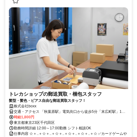
トレカショップの郵送買取・梱包スタッフ
髪型・髪色・ピアス自由な郵送買取スタッフ！
株式会社boxx
交通・アクセス 「秋葉原駅」電気街口から徒歩5分「末広町駅」1番
出口から徒歩2分
時給1,800円
東京都東京23区千代田区
勤務時間詳細 12:00～17:00勤務 シフト相談OK
仕事内容 ☆＋..＋☆＋..＋☆＋..＋☆＋..＋☆＋..＋☆ ✅カードゲームや