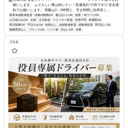
後楽園・神保町・九段下・蔵前
願いします。 ムズカしい事は特にナシ！普通免許でOKです◎ 安全運
転でお願いします。 実働は2～3時間と、空き時間に効率良く...
業界未経験者歓迎
扶養内勤務OK
週1日からOK
副業・WワークOK
土日祝のみOK
主婦・主夫歓迎
フリーター歓迎
学歴不問
車通勤OK
即日勤務OK
平日のみOK
転勤なし
未経験者歓迎
経験者歓迎
即日払いOK
職種変更なし
ブランクOK
シフト制
日払いOK
深夜
正社員