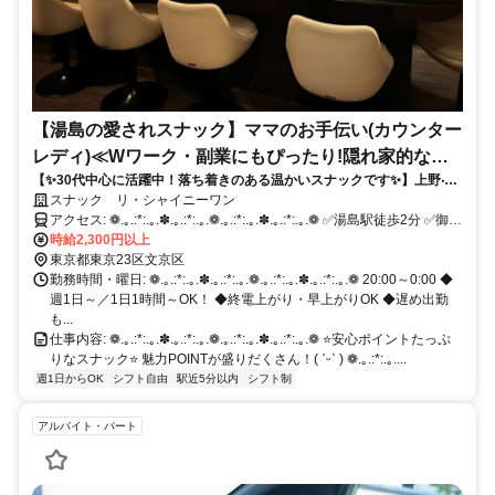
【湯島の愛されスナック】ママのお手伝い(カウンター
レディ)≪Wワーク・副業にもぴったり!隠れ家的な温
【✨30代中心に活躍中！落ち着きのある温かいスナックです✨】上野‧湯
かい空間≫
島で優しいママのお⼿伝い始めませんか ♪✅未経験歓迎＆ノルマなし！✅
スナック リ・シャイニーワン
⾃由シフトで終電上がりOK◎⻑く安心して働きやすい⼈気店です✨
アクセス: ❁.｡.:*:.｡.✽.｡.:*:.｡.❁.｡.:*:.｡.✽.｡.:*:.｡.❁ ✅湯島駅徒歩2分 ✅御徒
町駅徒歩2分 ✅上野駅徒歩5分 \アクセス抜群の好立地！駅チカで通い
時給2,300円以上
やすい♪/ 湯島駅・御徒町駅・上野駅から 徒歩スグの便利な立地♪ さら
東京都東京23区文京区
に、上野広小路駅・上野御徒町駅 仲御徒町駅・新御徒町駅なども徒
勤務時間・曜日: ❁.｡.:*:.｡.✽.｡.:*:.｡.❁.｡.:*:.｡.✽.｡.:*:.｡.❁ 20:00～0:00 ◆
歩圏内で 通勤ラクラク♪ 秋葉原駅・神田駅・浅草駅・根津駅 新御茶
週1日～／1日1時間～OK！ ◆終電上がり・早上がりOK ◆遅め出勤
ノ水駅・末広町駅・日本橋駅 東京駅・千駄木駅…etc 主要駅からも乗
も...
換1本でスイスイ通えます！ 学校や仕事帰りのWワークにも 最適なス
仕事内容: ❁.｡.:*:.｡.✽.｡.:*:.｡.❁.｡.:*:.｡.✽.｡.:*:.｡.❁ ⭐安心ポイントたっぷ
ナックです°˖✧◝(⁰▿⁰)◜✧˖° ❁.｡.:*:.｡.✽.｡.:*:.｡.❁.｡.:*:.｡.✽.｡.:*:.｡.❁
りなスナック⭐ 魅力POINTが盛りだくさん！( ˊᵕˋ ) ❁.｡.:*:.｡....
週1日からOK
シフト自由
駅近5分以内
シフト制
アルバイト・パート