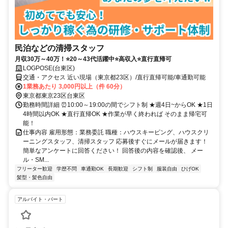
民泊などの清掃スタッフ
月収30万～40万！⭐20～43代活躍中⭐高収入⭐直行直帰可
LOGPOSE(台東区)
交通・アクセス 近い現場（東京都23区）/直行直帰可能/車通勤可能
1業務あたり 3,000円以上（件 60分）
東京都東京23区台東区
勤務時間詳細 ⏰10:00～19:00の間でシフト制 ★週4日~からOK ★1日
4時間以内OK ★直行直帰OK ★作業が早く終われば そのまま帰宅可
能！
仕事内容 雇用形態：業務委託 職種：ハウスキーピング、ハウスクリ
ーニングスタッフ、清掃スタッフ 応募後すぐにメールが届きます！
簡単なアンケートに回答ください！ 回答後の内容を確認後、 メー
ル・SM...
フリーター歓迎
学歴不問
車通勤OK
長期歓迎
シフト制
服装自由
ひげOK
髪型・髪色自由
アルバイト・パート