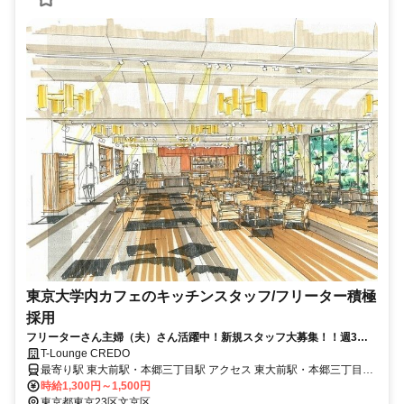
東京大学内カフェのキッチンスタッフ/フリーター積極
採用
フリーターさん主婦（夫）さん活躍中！新規スタッフ大募集！！週3
日〜OK！
T-Lounge CREDO
最寄り駅 東大前駅・本郷三丁目駅 アクセス 東大前駅・本郷三丁目駅
から各徒歩10分
時給1,300円～1,500円
東京都東京23区文京区