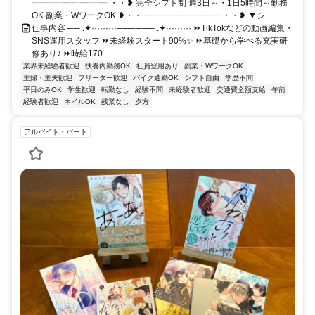
┈┈┈┈┈┈┈┈┈ ・・❥ 完全シフト制 週3日～・1日5時間～勤務
OK 副業・WワークOK ❥・・ ┈┈┈┈┈┈┈┈┈ ・・❥ ▼シ...
仕事内容 ── .✦·········────── .✦········· ⏩TikTokなどの動画編集・
SNS運用スタッフ ⏩未経験スタート90%✨ ⏩基礎から学べる充実研
修あり♪ ⏩時給170...
業界未経験者歓迎
扶養内勤務OK
社員登用あり
副業・WワークOK
主婦・主夫歓迎
フリーター歓迎
バイク通勤OK
シフト自由
学歴不問
平日のみOK
学生歓迎
転勤なし
経験不問
未経験者歓迎
交通費全額支給
午前
経験者歓迎
ネイルOK
残業なし
夕方
アルバイト・パート