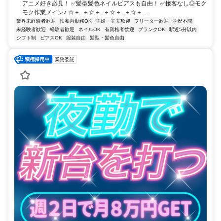
アニメ好き必見！ ✅髪型髪色ネイルピアスも自由！ ✅接客なし◎モク
モク作業メイン♪ ☆＋..＋☆＋..＋☆＋..＋☆＋....
業界未経験者歓迎
扶養内勤務OK
主婦・主夫歓迎
フリーター歓迎
学歴不問
未経験者歓迎
経験者歓迎
ネイルOK
有資格者歓迎
ブランクOK
駅近5分以内
シフト制
ピアスOK
服装自由
髪型・髪色自由
業務委託