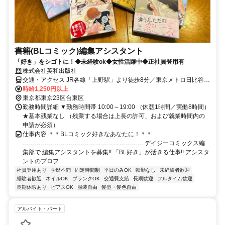
書籍(BLコミック)編集アシスタント
「好き」をシゴトに！◆未経験ok◆女性活躍中◆正社員登用有
株式会社英和出版社
交通・アクセス JR各線「上野駅」より徒歩8分／東京メトロ⽇⽐⾕
線・銀座線「上野駅」より徒歩4分
時給1,250円以上
東京都東京23区台東区
勤務時間詳細 ▼勤務時間帯 10:00～19:00 （休憩1時間／実働8時間）
★基本残業なし （残業する場合は上長の許可、および就業時間内の
申請が必須）
仕事内容 ＊＊BLコミック好きなあなたに！＊＊
…………………………………………………… デイジーコミックス編
集部で 編集アシスタントを募集!! 「BL好き」が活きる仕事!! アシスタ
ントのプロフ...
社員登用あり
学歴不問
固定時間制
平日のみOK
転勤なし
未経験者歓迎
経験者歓迎
ネイルOK
ブランクOK
交通費支給
長期歓迎
フルタイム歓迎
長期休暇あり
ピアスOK
服装自由
髪型・髪色自由
アルバイト・パート