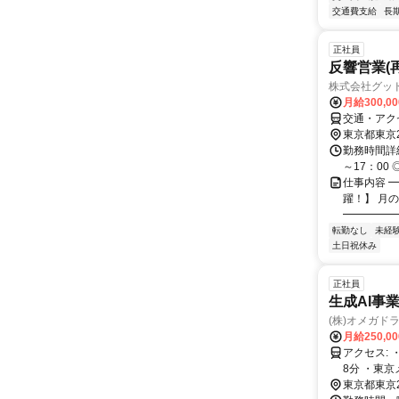
交通費支給
長
正社員
反響営業(
株式会社グッ
月給300,0
交通・アク
東京都東京
勤務時間詳細
～17：00
仕事内容 
躍！】 月
━━━━━━
転勤なし
未経
土日祝休み
正社員
生成AI事
(株)オメガド
月給250,0
アクセス: ・JR山手線 御徒町駅 徒歩5分 ・東京メトロ日比谷線 仲御徒町駅 徒歩
8分 ・東京メトロ千代田線 湯島駅 徒歩3分 ・東京メトロ銀座線 末広町駅 徒歩5
分 上野広
東京都東京