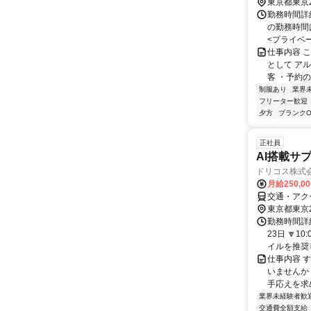
東京都東京
勤務時間詳細
の勤務時間
<プライベー
仕事内容 
として ア
客 ・予約の
制服あり
業界
フリーター歓迎
夕方
ブランクO
正社員
AI搭載サ
ドリコス株式
月給250,0
交通・アク
東京都東京
勤務時間詳
23日 🔽
イルを推奨し
仕事内容 
いませんか
手応えを求
業界未経験者歓
交通費全額支給