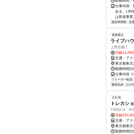
勤務時間・曜
仕事内容: 
ある、LIN
は新規事業と
固定時間制
交
業務委託
ライブハ
上野音横丁
日給12,00
交通・アク
東京都東京
勤務時間詳
仕事内容 
フリーター歓迎
服装自由
ひげO
正社員
トレカシ
TORECA R
月給250,0
交通・アク
東京都東京
勤務時間詳細