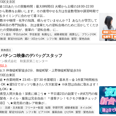
23区文京区
 1日あたりの実働時間：最大8時間/日 火曜から土曜の18:00-22:00
から勤務をお願いします。その後増やせる方は生徒数増加や講習時期で
るタイミングに合わせて週３以...
【数Ⅲや物理・化学の知識、眠らせていませんか？】 あなたが苦労して
系科目の専門知識を、次は後輩たちの逆転合格のために活かしてくださ
なたの受験経験が、後輩の「逆転合格」に...
シフト提出
平日のみOK
学生歓迎
転勤なし
経験者歓迎
残業なし
ブランクOK
期歓迎
駅近5分以内
週2・3日からOK
シフト制
服装自由
髪型・髪色自由
業務委託
・パチンコ映像のデバッグスタッフ
ィン株式会社 秋葉原第二センター
5円以上
セス 仲御徒町駅徒歩2分、御徒町駅・上野御徒町駅徒歩3分
23区台東区
 ▼作業時間▼ 23:45～翌7:30 作業曜日：基本月～金 1作業7時間相当
～OK ★週5日でガッツリ働きたい方大歓迎★ ※休憩は自由に取れます！
K♪ ★...
＊夜型人間大集合！深夜に稼ごう★ ＊平日週2日の副業で＋約8万円の報
 ＊髪色・ネイル・服装は完全自由！ ＊接客ナシ！モクモク映像チェック
容】 ＼★発売前の激レア映像が...
内）
主婦・主夫歓迎
フリーター歓迎
短期
学歴不問
経験者歓迎
ネイルOK
期歓迎
駅近5分以内
シフト制
ピアスOK
服装自由
ひげOK
髪型・髪色自由