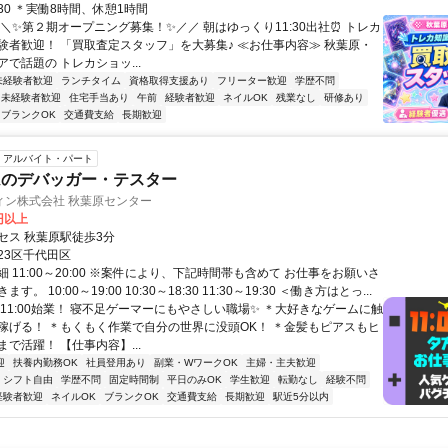
0:30 ＊実働8時間、休憩1時間
＼＼✨第２期オープニング募集！✨／／ 朝はゆっくり11:30出社⏰ トレカ
験者歓迎！ 「買取査定スタッフ」を大募集♪ ≪お仕事内容≫ 秋葉原・
で話題の トレカショッ...
未経験者歓迎
ランチタイム
資格取得支援あり
フリーター歓迎
学歴不問
未経験者歓迎
住宅手当あり
午前
経験者歓迎
ネイルOK
残業なし
研修あり
ブランクOK
交通費支給
長期歓迎
アルバイト・パート
ムのデバッガー・テスター
ィン株式会社 秋葉原センター
6円以上
セス 秋葉原駅徒歩3分
23区千代田区
 11:00～20:00 ※案件により、下記時間帯も含めて お仕事をお願いさ
。 10:00～19:00 10:30～18:30 11:30～19:30 ＜働き方はとっ...
＊11:00始業！ 寝不足ゲーマーにもやさしい職場✨ ＊大好きなゲームに触
稼げる！ ＊もくもく作業で自分の世界に没頭OK！ ＊金髪もピアスもヒ
で活躍！ 【仕事内容】...
迎
扶養内勤務OK
社員登用あり
副業・WワークOK
主婦・主夫歓迎
シフト自由
学歴不問
固定時間制
平日のみOK
学生歓迎
転勤なし
経験不問
経験者歓迎
ネイルOK
ブランクOK
交通費支給
長期歓迎
駅近5分以内