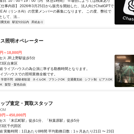
日: 10：00～19：00（内 休憩1時間） ※場合によっては残業あり
【仕事内容】 2026年3月25日から販売を開始した、法人向けChatGPTで
NE AI（リンネAI）の営業メンバーの募集になります。 この度、弊社で
して、法...
通費支給
駅近5分以内
昇給あり
ウス照明オペレーター
0円～18,000円
セス JR上野駅徒歩5分
23区台東区
細 ライブハウスの為公演に準ずる勤務時間となります。
ライブハウスでの照明業務全般です。
学歴不問
経験者歓迎
ネイルOK
ブランクOK
交通費支給
シフト制
ピアスOK
K
髪型・髪色自由
ョップ査定・買取スタッフ
OOM
00円～450,000円
セス 「末広町駅」徒歩1分、「秋葉原駅」徒歩5分
23区千代田区
 実働時間：1日あたり8時間 平均勤務日数：1ヶ月あたり21日 〜 23日