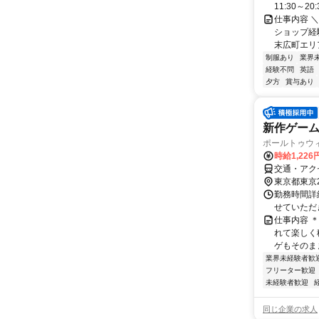
11:30～2
仕事内容 
ショップ経
末広町エリア
制服あり
業界
経験不問
英語
夕方
賞与あり
新作ゲー
ポールトゥウ
時給1,22
交通・アク
東京都東京
勤務時間詳細
せていただきます
仕事内容 
れて楽しく
ゲもそのまま
業界未経験者歓
フリーター歓迎
未経験者歓迎
同じ企業の求人