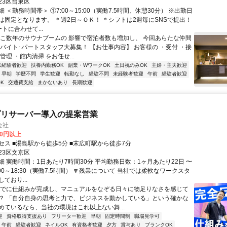
23区台東区
 ＜勤務時間帯＞ ①7:00～15:00（実働7.5時間、休憩30分） ※出勤日
は固定となります。 ＊週2日～ＯＫ！ ＊シフトは2週毎にSNSで提出！
トに合わせて...
ここ数年のサウナブームの 影響で宿泊者数も増加し、 今回あらたな仲間
ルバイト･パートスタッフ大募集！ 【お仕事内容】 お客様の ・受付 ・接
管理 ・館内清掃 をお任せ...
未経験者歓迎
扶養内勤務OK
副業・WワークOK
土日祝のみOK
主婦・主夫歓迎
早朝
学歴不問
学生歓迎
転勤なし
経験不問
未経験者歓迎
午前
経験者歓迎
K
交通費支給
まかないあり
長期歓迎
プリサーバー導入の提案営業
会社
00円以上
セス ■湯島駅から徒歩5分 ■末広町駅から徒歩7分
23区文京区
細 実働時間：1日あたり7時間30分 平均勤務日数：1ヶ月あたり22日 〜
10:00～18:30（実働7.5時間） 🔽残業について 当社では柔軟なワークスタ
ており...
すでに仕組みが完成し、マニュアルをなぞる日々に物足りなさを感じて
？ 「自分自身の思考と力で、ビジネスを動かしている」という確かな
めているなら、当社の環境はこれ以上ない舞...
迎
資格取得支援あり
フリーター歓迎
早朝
固定時間制
職場見学可
午前
経験者歓迎
ネイルOK
有資格者歓迎
夕方
賞与あり
ブランクOK