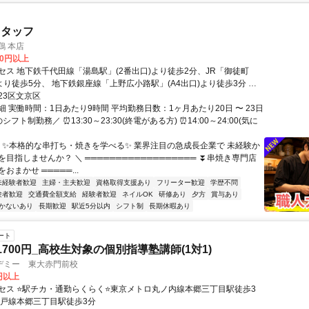
スタッフ
鶏 本店
00円以上
セス 地下鉄千代田線「湯島駅」(2番出口)より徒歩2分、JR「御徒町
より徒歩5分、 地下鉄銀座線「上野広小路駅」(A4出口)より徒歩3分 ★
支給
23区文京区
 実働時間：1日あたり9時間 平均勤務日数：1ヶ月あたり20日 〜 23日
フト制勤務／ ⏰13:30～23:30(終電がある方) ⏰14:00～24:00(気に
／ ✨本格的な串打ち・焼きを学べる✨ 業界注目の急成長企業で 未経験か
目指しませんか？ ＼ ══════════════════ ⏬串焼き専門店
おまかせ ═════...
未経験者歓迎
主婦・主夫歓迎
資格取得支援あり
フリーター歓迎
学歴不問
験者歓迎
交通費全額支給
経験者歓迎
ネイルOK
研修あり
夕方
賞与あり
かないあり
長期歓迎
駅近5分以内
シフト制
長期休暇あり
ート
1700円_高校生対象の個別指導塾講師(1対1)
デミー 東大赤門前校
0円以上
セス ⭐駅チカ・通勤らくらく⭐東京メトロ丸ノ内線本郷三丁目駅徒歩3
江戸線本郷三丁目駅徒歩3分