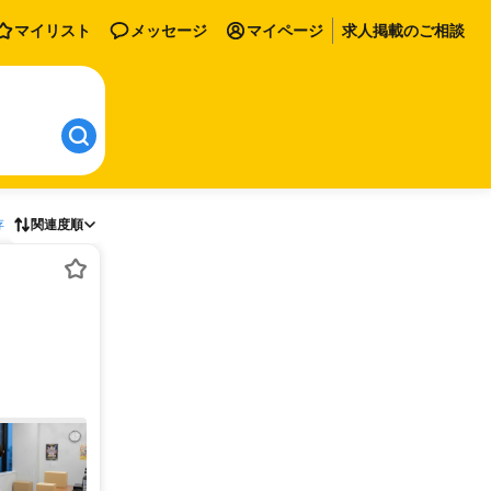
マイリスト
メッセージ
マイページ
求人掲載のご相談
存
関連度順