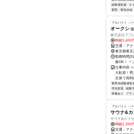
経験者歓迎
ネ
髪型・髪色自由
アルバイト・パ
オークシ
株式会社アプ
時給1,400
交通・アク
東京都東京
勤務時間詳細
務OK！ 
仕事内容 
大歓迎！男
次第で高時
業界未経験者歓
学生歓迎
経験
研修あり
ブラ
アルバイト・パ
サウナ&
サウナ&カプ
時給1,30
交通・アク