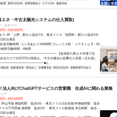
期歓迎
駅近5分以内
長期休暇あり
ピアスOK
服装自由
再エネ・中古太陽光システムの仕入買取)
ド・エナジー
00円～550,000円
セス JR「上野」駅から徒歩7分、東京メトロ「稲荷町」駅から徒歩3分
23区台東区
 総労働時間：1ヶ月あたり160時間 フレックス制 ・コアタイム 9：45
 ◎標準労働時間：8時間
━━━━━━━━━━━━━━━━━━━ 【急成長の再エネ市場で活
の歩合だけで100万円の実績も。 中古太陽光の反響仕入営業（正社員）
━━━━━━━━━━━━━ ■□...
験者歓迎
経験者歓迎
育休あり
交通費支給
駅近5分以内
資格取得手当あり
業! 法人向けChatGPTサービスの営業職 生成AIに関わる業務
ライブ
00円～450,000円
小路 徒歩5分
23区台東区