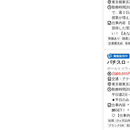
東京都東京
勤務時間詳細
で、週２日
授業が増え
仕事内容 
習得した理
い！ 【あ
制服あり
隔週
交通費支給
長
パチスロ
ポールトゥウ
日給9,95
交通・アク
東京都東京
勤務時間詳細
平日週2日
★平日のみもO
仕事内容 
酬GET！
◎ 【仕事内
短期（3ヵ月以
ブランクOK
長