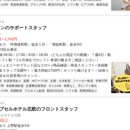
イルOK
有資格者歓迎
ブランクOK
駅近5分以内
シフト制
ピアスOK
服装自由
ート
ョンのサポートスタッフ
レ
円～1,700円
セス 「仲御徒町駅」徒歩１分・「御徒町駅」徒歩3分
23区台東区
 09:00～17:00／9:00～18:00 （どちらか固定での勤務） ＊週4日～勤
＊シフト制 ＊1カ月単位でのシフト 希望の働き方ご相談ください！
⭐ジュエリーやブランド品などの⭐ ⭐商品確認～発送スタッフ⭐ ✅未経験
女スタッフ活躍中！ ✅最大時給1700円！ガッツリ稼げます！ ✅頑張り
給＆社員登用のチャンス...
迎
社員登用あり
副業・WワークOK
主婦・主夫歓迎
フリーター歓迎
学歴不問
不問
未経験者歓迎
交通費全額支給
ネイルOK
残業なし
月1シフト提出
ンクOK
長期歓迎
フルタイム歓迎
駅近5分以内
シフト制
長期休暇あり
ート
カプセルホテル北欧のフロントスタッフ
セルホテル北欧
0円以上
セス 上野駅徒歩3分