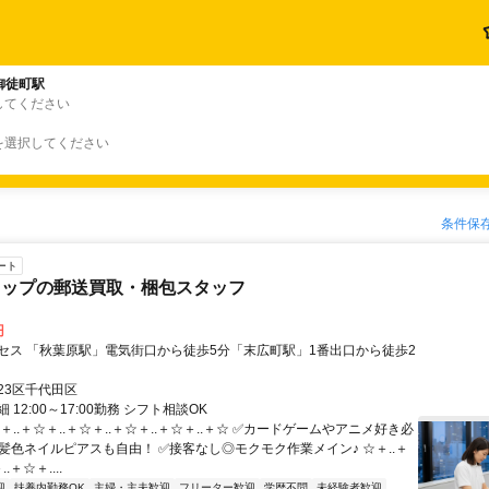
御徒町駅
してください
を選択してください
条件保
ート
ョップの郵送買取・梱包スタッフ
円
セス 「秋葉原駅」電気街口から徒歩5分「末広町駅」1番出口から徒歩2
23区千代田区
 12:00～17:00勤務 シフト相談OK
＋..＋☆＋..＋☆＋..＋☆＋..＋☆＋..＋☆ ✅カードゲームやアニメ好き必
型髪色ネイルピアスも自由！ ✅接客なし◎モクモク作業メイン♪ ☆＋..＋
.＋☆＋....
迎
扶養内勤務OK
主婦・主夫歓迎
フリーター歓迎
学歴不問
未経験者歓迎