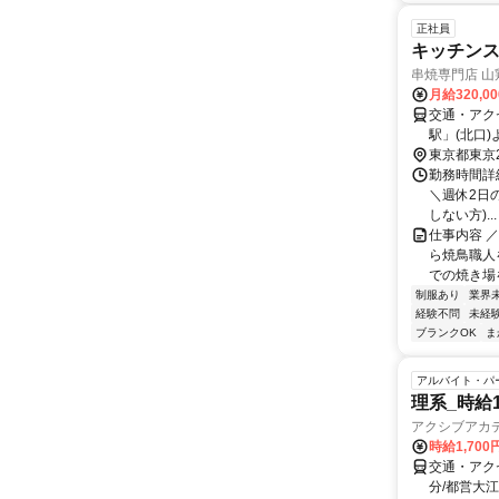
正社員
キッチン
串焼専門店 山
月給320,0
交通・アク
駅」(北口)
交通費全額
東京都東京
勤務時間詳細
＼週休2日のシ
しない方)...
仕事内容 
ら焼鳥職人を
での焼き場を
制服あり
業界
経験不問
未経
ブランクOK
ま
アルバイト・パ
理系_時給
アクシブアカ
時給1,70
交通・アク
分/都営大