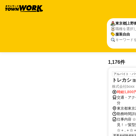
東京都
上野
職種を選択
服装自由
キーワード
1,176件
アルバイト・パ
トレカシ
株式会社boxx
時給1,800
交通・アク
分
東京都東京
勤務時間詳細
仕事内容 ☆
見！ ✅髪
☆＋..＋☆＋.
業界未経験者歓