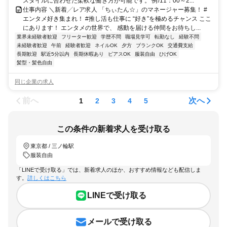
スタイルに合わせた柔軟な働き方が可能です。 例/11：00～2...
仕事内容 ＼新着╱レア求人 「ちぃたん☆」のマネージャー募集！ #
エンタメ好き集まれ！ #推し活も仕事に “好き”を極めるチャンス ここ
にあります！ エンタメの世界で、 感動を届ける仲間をお待ちし...
業界未経験者歓迎
フリーター歓迎
学歴不問
職場見学可
転勤なし
経験不問
未経験者歓迎
午前
経験者歓迎
ネイルOK
夕方
ブランクOK
交通費支給
長期歓迎
駅近5分以内
長期休暇あり
ピアスOK
服装自由
ひげOK
髪型・髪色自由
同じ企業の求人
前へ
次へ
1
2
3
4
5
この条件の新着求人を受け取る
東京都 / 三ノ輪駅
服装自由
「LINEで受け取る」では、新着求人のほか、おすすめ情報なども配信しま
す。
詳しくはこちら
LINEで受け取る
メールで受け取る