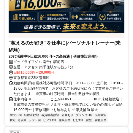
“教えるのが好き”を仕事に|パーソナルトレーナー(未
経験)
20代活躍中✨日給16,000円〜の高待遇｜研修施設完備✨
グッドライフジム 南千住駅前店
交通・アクセス 南千住駅から徒歩1分
日給16,000円～20,000円
東京都東京23区荒川区
勤務時間詳細 業務対応可能時間 平日：9:00～22:00 土日祝：10:00～
18:00 ※上記時間内で、お客様のご予約状況に応じて業務をご担当い
ただきます。 ※実際の対応時間・担当件数は予約状況...
仕事内容 ✼┈┈┈┈┈ ここがPOINT ┈┈┈┈┈┈✼ ✅ 未経験歓迎｜
育成前提の業務委託 ✅ ノルマ・売上重視ではない安心の環境 ✅ 日給
16,000円〜｜研修期間中も給与あり ✅ 家賃補助 最大...
学歴不問
経験者歓迎
有資格者歓迎
研修あり
ブランクOK
長期歓迎
駅近5分以内
シフト制
ピアスOK
服装自由
ひげOK
髪型・髪色自由
正社員