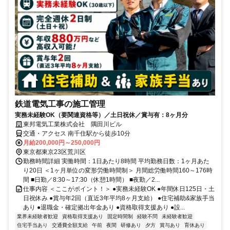
鉄道電気工事の施工管理
実務未経験OK（要関連資格等）／土日祝休／賞与有：8ヶ月分
東邦電気工業株式会社 隅田川ビル
交通・アクセス 南千住駅から徒歩10分
月給200,000円～250,000円
東京都東京23区荒川区
勤務時間詳細 実働時間：1日あたり8時間 平均勤務日数：1ヶ月あた
り20日 ＜1ヶ月単位の変形労働時間制＞ 月間総労働時間160～176時
間 ■日勤／8:30～17:30（休憩1時間） ■夜勤／2...
仕事内容 ＜ここがポイント！＞ ●実務未経験OK ●年間休日125日・土
日祝休み ●賞与年2回（直近3年平均8ヶ月支給） ●住宅補助&家族手当
あり ●退職金・確定拠出年金あり ●資格取得支援あり ●設...
業界未経験者歓迎
資格取得支援あり
固定時間制
経験不問
未経験者歓迎
住宅手当あり
交通費全額支給
午前
夜間
研修あり
夕方
賞与あり
育休あり