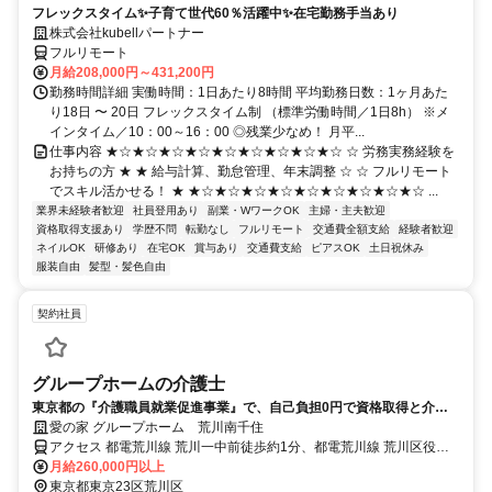
フレックスタイム✨子育て世代60％活躍中✨在宅勤務手当あり
株式会社kubellパートナー
フルリモート
月給208,000円～431,200円
勤務時間詳細 実働時間：1日あたり8時間 平均勤務日数：1ヶ月あた
り18日 〜 20日 フレックスタイム制 （標準労働時間／1日8h） ※メ
インタイム／10：00～16：00 ◎残業少なめ！ 月平...
仕事内容 ★☆★☆★☆★☆★☆★☆★☆★☆★☆ ☆ 労務実務経験を
お持ちの方 ★ ★ 給与計算、勤怠管理、年末調整 ☆ ☆ フルリモート
でスキル活かせる！ ★ ★☆★☆★☆★☆★☆★☆★☆★☆★☆ ...
業界未経験者歓迎
社員登用あり
副業・WワークOK
主婦・主夫歓迎
資格取得支援あり
学歴不問
転勤なし
フルリモート
交通費全額支給
経験者歓迎
ネイルOK
研修あり
在宅OK
賞与あり
交通費支給
ピアスOK
土日祝休み
服装自由
髪型・髪色自由
契約社員
グループホームの介護士
東京都の『介護職員就業促進事業』で、自己負担0円で資格取得と介護
の仕事をスタートしよう
愛の家 グループホーム 荒川南千住
アクセス 都電荒川線 荒川一中前徒歩約1分、都電荒川線 荒川区役所
前徒歩約4分、都電荒川線 三ノ輪橋徒歩約4分 都電荒川線「荒川一中
月給260,000円以上
前駅」より徒歩2分
東京都東京23区荒川区