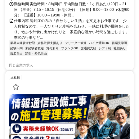
勤務時間 実働時間：8時間/日 平均勤務日数：1ヶ月あたり20日～21
日 【早番】7:15～16:15（休憩60分） 【日勤】9:00～18:00（休憩60
分） 【遅番】10:00～19:00（休憩...
仕事内容 認知症の方の「自分らしい生活」を支えるお仕事です。少
人数制なので、一人ひとりと歩幅を合わせ、一緒に料理や掃除をした
り、散歩や外食に出かけたりと、家庭的な温かい時間を過ごします。
季節の行事など...
業界未経験者歓迎
資格取得支援あり
フリーター歓迎
バイク通勤OK
職場見学可
経験不問
未経験者歓迎
賞与あり
ブランクOK
交通費支給
シフト制
社割あり
服装自由
髪型・髪色自由
同じ企業の求人
正社員