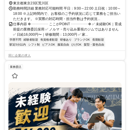
東京都東京23区荒川区
勤務時間詳細 業務対応可能時間 平日：9:00～22:00 土日祝：10:00～
18:00 ※上記時間内で、お客様のご予約状況に応じて業務をご担当い
ただきます。 ※実際の対応時間・担当件数は予約状況...
仕事内容 ✼┈┈┈┈┈ ここがPOINT ┈┈┈┈┈✼ ✅ 未経験OK｜育成
前提の業務委託採用 ✅ ノルマ・売り込み重視のジムではありません
✅ 日給16,000円〜｜研修期間：13,000円 ✅ 家...
学歴不問
経験者歓迎
有資格者歓迎
研修あり
ブランクOK
長期歓迎
駅近5分以内
シフト制
ピアスOK
服装自由
ひげOK
髪型・髪色自由
同じ企業の求人
業務委託