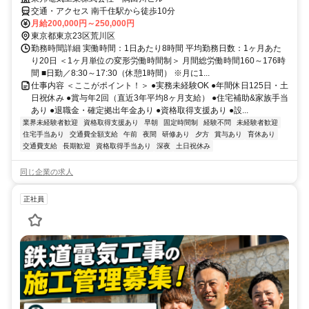
交通・アクセス 南千住駅から徒歩10分
月給200,000円～250,000円
東京都東京23区荒川区
勤務時間詳細 実働時間：1日あたり8時間 平均勤務日数：1ヶ月あた
り20日 ＜1ヶ月単位の変形労働時間制＞ 月間総労働時間160～176時
間 ■日勤／8:30～17:30（休憩1時間） ※月に1...
仕事内容 ＜ここがポイント！＞ ●実務未経験OK ●年間休日125日・土
日祝休み ●賞与年2回（直近3年平均8ヶ月支給） ●住宅補助&家族手当
あり ●退職金・確定拠出年金あり ●資格取得支援あり ●設...
業界未経験者歓迎
資格取得支援あり
早朝
固定時間制
経験不問
未経験者歓迎
住宅手当あり
交通費全額支給
午前
夜間
研修あり
夕方
賞与あり
育休あり
交通費支給
長期歓迎
資格取得手当あり
深夜
土日祝休み
同じ企業の求人
正社員