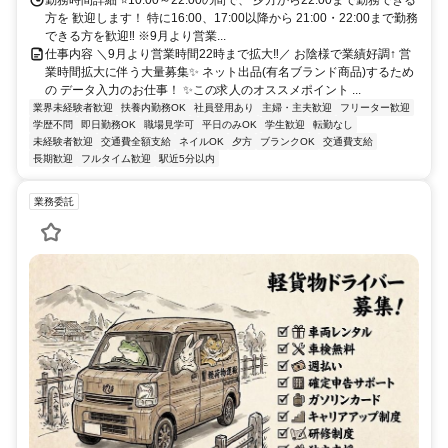
／バスでのアクセス⭐都営バス（草63・草64・里22系統）：「荒川区
方を 歓迎します！ 特に16:00、17:00以降から 21:00・22:00まで勤務
役所前」停留所が目の前にあります。（日暮里駅や西日暮里駅から乗
できる方を歓迎‼ ※9月より営業...
車してアクセスできます） 荒川区コミュニティバス（南千01・南千
仕事内容 ＼9月より営業時間22時まで拡大‼／ お陰様で業績好調↑ 営
02系統）：「荒川区役所」停留所が目の前にあります。
業時間拡大に伴う大量募集✨ ネット出品(有名ブランド商品)するため
の データ入力のお仕事！ ✨この求人のオススメポイント ...
業界未経験者歓迎
扶養内勤務OK
社員登用あり
主婦・主夫歓迎
フリーター歓迎
学歴不問
即日勤務OK
職場見学可
平日のみOK
学生歓迎
転勤なし
未経験者歓迎
交通費全額支給
ネイルOK
夕方
ブランクOK
交通費支給
長期歓迎
フルタイム歓迎
駅近5分以内
業務委託