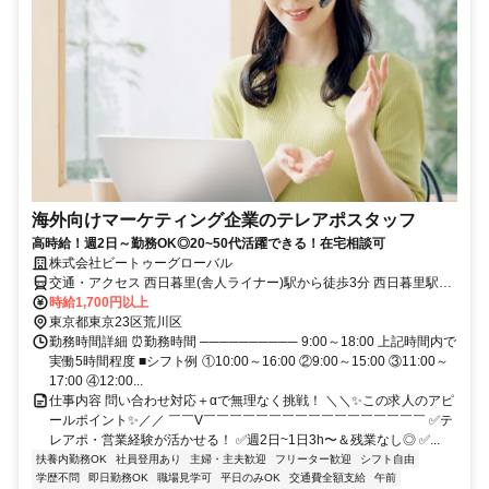
海外向けマーケティング企業のテレアポスタッフ
高時給！週2日～勤務OK◎20~50代活躍できる！在宅相談可
株式会社ビートゥーグローバル
交通・アクセス ⻄⽇暮⾥(舎⼈ライナー)駅から徒歩3分 ⻄⽇暮⾥駅か
ら徒歩4分 ⽇暮⾥駅から徒歩5分
時給1,700円以上
東京都東京23区荒川区
勤務時間詳細 ⏰勤務時間 ────────── 9:00～18:00 上記時間内で
実働5時間程度 ■シフト例 ①10:00～16:00 ②9:00～15:00 ③11:00～
17:00 ④12:00...
仕事内容 問い合わせ対応＋αで無理なく挑戦！ ＼＼✨この求人のアピ
ールポイント✨／／ ￣￣V￣￣￣￣￣￣￣￣￣￣￣￣￣￣￣￣￣ ✅テ
レアポ・営業経験が活かせる！ ✅週2日~1日3h〜＆残業なし◎ ✅...
扶養内勤務OK
社員登用あり
主婦・主夫歓迎
フリーター歓迎
シフト自由
学歴不問
即日勤務OK
職場見学可
平日のみOK
交通費全額支給
午前