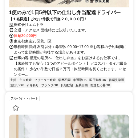
1便のみで1日5件以下の仕出し弁当配達ドライバー
【１名限定】少ない件数で日当２０,０００円！
株式会社エムトラ
交通・アクセス 面接時にご説明いたします。
日給20,000円
東京都東京23区荒川区
勤務時間詳細 友引以外＋希望休 09:00~17:00 ※お客様の予約時間に
よって出勤時間が前後する場合があります。
仕事内容 指定の場所へ「仕出し弁当」をお届けするお仕事です。
【未経験でも安心！3つのアピールポイント】 ✅コスパ・タイパ最高
の案件！ 少ない件数で日当２万円！休憩時間も長くとれます。 ✅セ
ンター...
主婦・主夫歓迎
フリーター歓迎
学歴不問
車通勤OK
即日勤務OK
職場見学可
週払いOK
研修あり
ブランクOK
長期歓迎
服装自由
友達と応募OK
アルバイト・パート