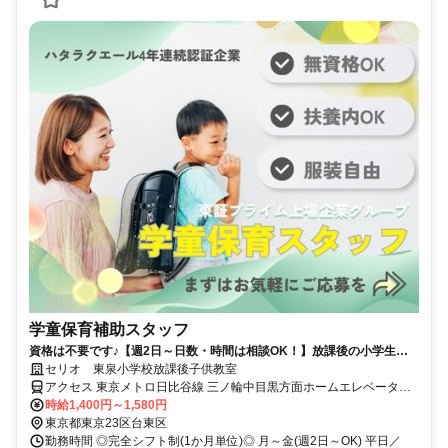
学童保育補助スタッフ
資格は不要です♪【週2日～日数・時間は相談OK！】放課後の小学生を
見守りましょう
セリオ 東泉小学校放課後子供教室
アクセス 東京メトロ日比谷線 三ノ輪中目黒方面ホームエレベータ口
徒歩約1分、都電荒川線 三ノ輪橋徒歩約6分、都電荒川線 荒川一中前
時給1,400円～1,580円
徒歩約12分
東京都東京23区台東区
勤務時間 ◎完全シフト制(1か月単位)◎ 月～金(週2日～OK) 平日／