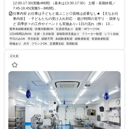
12:00-17:30(実働4時間) （基本は13:30-17:30） 土曜・長期休暇／
7:45-16:45(実働5～8時間)...
仕事内容 お仕事は子どもと遊ぶこと◎資格は必要なし★ 【主なお仕
事内容】 ・子どもたちの受け入れ対応 ・遊び時間の見守り ・清掃 な
ど 四季折々の工作やイベントも実施あり♪ 1日の流れ（例） 13:...
業界未経験者歓迎
扶養内勤務OK
社員登用あり
副業・WワークOK
1日4時間以内OK
主婦・主夫歓迎
資格取得支援あり
フリーター歓迎
シフト自由
平日のみOK
学生歓迎
経験不問
未経験者歓迎
経験者歓迎
有資格者歓迎
研修あり
夕方
ブランクOK
交通費支給
長期歓迎
正社員