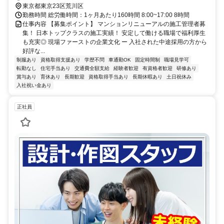
東京都東京23区荒川区
勤務時間 総労働時間：1ヶ月あたり160時間 8:00~17:00 8時間
仕事内容 【募集ポイント】 マンションリニューアルの施工管理者募
集！ 日本トップクラスの施工実績！ 安定して働ける職場で福利厚生
も充実◎ 現場ファーストの企業文化 ー 入社された中途採用の方から
好評な...
制服あり
資格取得支援あり
学歴不問
車通勤OK
固定時間制
職場見学可
転勤なし
住宅手当あり
交通費全額支給
経験者歓迎
有資格者歓迎
研修あり
賞与あり
育休あり
長期歓迎
資格取得手当あり
長期休暇あり
土日祝休み
入社祝い金あり
正社員