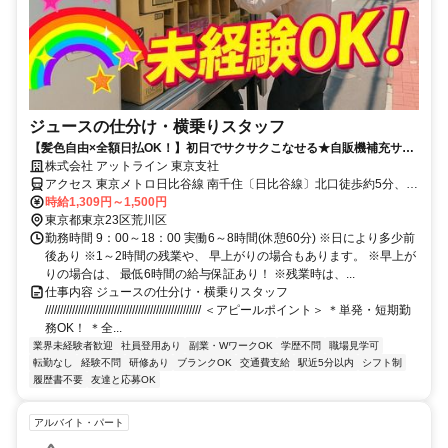
ジュースの仕分け・横乗りスタッフ
【髪色自由×全額日払OK！】初日でサクサクこなせる★自販機補充サポ
ート＜履歴書不要×WEB面談OK＞
株式会社 アットライン 東京支社
アクセス 東京メトロ日比谷線 南千住〔日比谷線〕北口徒歩約5分、Ｊ
Ｒ常磐線 南千住（常磐線）東口(JR)徒歩約5分、つくばエクスプレス
時給1,309円～1,500円
南千住〔つくばエクスプレス〕東出口(つくば)徒歩約5分
東京都東京23区荒川区
勤務時間 9：00～18：00 実働6～8時間(休憩60分) ※日により多少前
後あり ※1～2時間の残業や、 早上がりの場合もあります。 ※早上が
りの場合は、 最低6時間の給与保証あり！ ※残業時は、...
仕事内容 ジュースの仕分け・横乗りスタッフ
//////////////////////////////////////////////////// ＜アピールポイント＞ ＊単発・短期勤
務OK！ ＊全...
業界未経験者歓迎
社員登用あり
副業・WワークOK
学歴不問
職場見学可
転勤なし
経験不問
研修あり
ブランクOK
交通費支給
駅近5分以内
シフト制
履歴書不要
友達と応募OK
アルバイト・パート