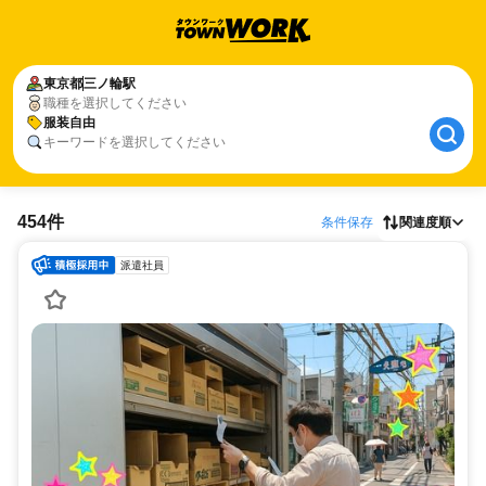
東京都
三ノ輪駅
職種を選択してください
服装自由
キーワードを選択してください
454件
条件保存
関連度順
派遣社員