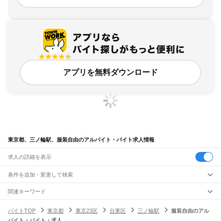
アプリを無料ダウンロード
東京都、三ノ輪駅、服装自由のアルバイト・バイト求人情報
求人の詳細を表示
条件を追加・変更して検索
市区町村を追加・変更
関連キーワード
完全在宅ワーク 全国
シール貼り 在宅
現在地周辺
ガチャガチャ
犬カフェ
東京都
駅を追加・変更
バイトTOP
東京都
東京23区
台東区
三ノ輪駅
服装自由のアル
東京都
すべて
バイト・バイト・求人
東京23区
すべて