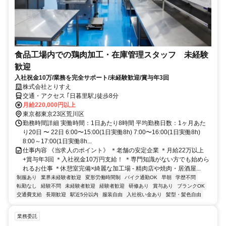
食品工場内での鶏肉加工・在庫管理スタッフ 未経験
歓迎
入社祝金10万/業務を完全サポート/未経験歓迎/賞与年3回
株式会社とりすえ
交通・アクセス ｢日暮里駅｣徒歩8分
月給220,000円以上
東京都東京23区荒川区
勤務時間詳細 実働時間：1日あたり8時間 平均勤務日数：1ヶ月あた
り20日 〜 22日 6:00〜15:00(1日実働8h) 7:00〜16:00(1日実働8h)
8:00～17:00(1日実働8h...
仕事内容 《当求人のポイント》 ＊老舗の安定企業 ＊月給22万以上
+賞与年3回 ＊入社祝金10万円支給！ ＊専門知識がない方でも始めら
れるお仕事 ＊休憩室完備×綺麗な加工場 - 精肉店や焼肉・居酒屋...
制服あり
業界未経験者歓迎
変形労働時間制
バイク通勤OK
早朝
学歴不問
転勤なし
経験不問
未経験者歓迎
経験者歓迎
研修あり
賞与あり
ブランクOK
交通費支給
長期歓迎
駅近5分以内
服装自由
入社祝い金あり
髪型・髪色自由
業務委託