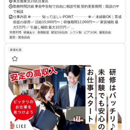
東京都東京23区台東区
勤務時間詳細 事前申告制で自由に相談可能 契約更新期間：面談の中
で相談
仕事内容 ✼┈┈┈ 知ってほしいPOINT ┈┈┈┈✼ ✅ 未経験OK｜育成
前提の採用 ✅ 日給15,000円〜｜研修期間12,000円〜 ✅ 家賃補助 最
大5万円 ✅ 引越し補助 最大10万円 ✅ ...
学歴不問
研修あり
長期歓迎
駅近5分以内
シフト制
ピアスOK
服装自由
髪型・髪色自由
派遣社員