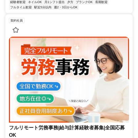
経験者歓迎
ネイルOK
月1シフト提出
夕方
ブランクOK
長期歓迎
フルタイム歓迎
駅近5分以内
週2・3日からOK
契約社員
フルリモート労務事務|給与計算経験者募集|全国応募
OK