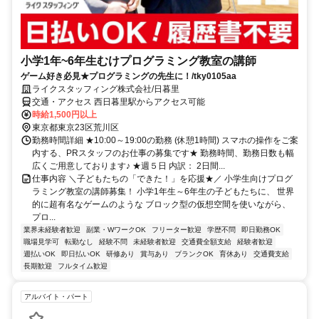
小学1年~6年生むけプログラミング教室の講師
ゲーム好き必見★プログラミングの先生に！/tky0105aa
ライクスタッフィング株式会社/日暮里
交通・アクセス 西日暮里駅からアクセス可能
時給1,500円以上
東京都東京23区荒川区
勤務時間詳細 ★10:00～19:00の勤務 (休憩1時間) スマホの操作をご案
内する、PRスタッフのお仕事の募集です★ 勤務時間、勤務日数も幅
広くご用意しております♪ ★週５日 内訳： 2日間...
仕事内容 ＼子どもたちの「できた！」を応援★／ 小学生向けプログ
ラミング教室の講師募集！ 小学1年生～6年生の子どもたちに、 世界
的に超有名なゲームのような ブロック型の仮想空間を使いながら、
プロ...
業界未経験者歓迎
副業・WワークOK
フリーター歓迎
学歴不問
即日勤務OK
職場見学可
転勤なし
経験不問
未経験者歓迎
交通費全額支給
経験者歓迎
週払いOK
即日払いOK
研修あり
賞与あり
ブランクOK
育休あり
交通費支給
長期歓迎
フルタイム歓迎
アルバイト・パート