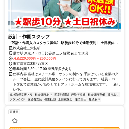
設計・作図スタッフ
〈設計・作図入力スタッフ募集〉 駅徒歩10分で通勤便利！ 土日祝休み
でプライベート充実
株式会社三栄技研
最寄駅 東京メトロ日比谷線 三ノ輪駅 徒歩で10分
月給220,000円～250,000円
東京都東京23区台東区
勤務時間 8:30～17:00 ※残業多少あり
仕事内容 当社はスチール扉・サッシの制作を 手掛けている企業のグ
ループ会社。 主に設計業務をメインに行っております。 社員・パー
ト含めて従業員が6名の とてもアットホームな職場環境です。 「新し
い仲...
資格取得支援あり
社会保険あり
固定時間制
経験者歓迎
社会保険完備
賞与あり
ブランクOK
交通費支給
長期歓迎
土日祝休み
服装自由
昇給あり
正社員