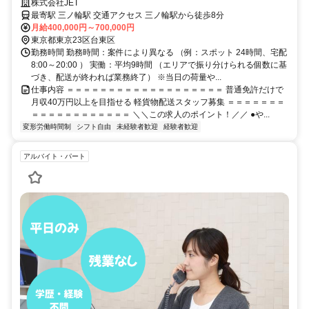
株式会社JET
最寄駅 三ノ輪駅 交通アクセス 三ノ輪駅から徒歩8分
月給400,000円～700,000円
東京都東京23区台東区
勤務時間 勤務時間：案件により異なる （例：スポット 24時間、宅配
8:00～20:00 ） 実働：平均9時間 （エリアで振り分けられる個数に基
づき、配送が終われば業務終了） ※当日の荷量や...
仕事内容 ＝＝＝＝＝＝＝＝＝＝＝＝＝＝＝＝＝＝＝ 普通免許だけで
月収40万円以上を目指せる 軽貨物配送スタッフ募集 ＝＝＝＝＝＝＝
＝＝＝＝＝＝＝＝＝＝＝＝ ＼＼この求人のポイント！／／ ●や...
変形労働時間制
シフト自由
未経験者歓迎
経験者歓迎
アルバイト・パート