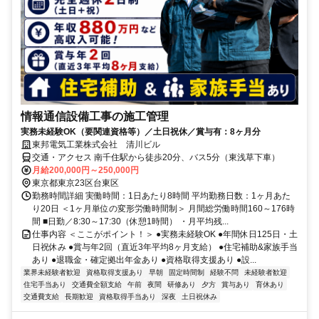
情報通信設備工事の施工管理
実務未経験OK（要関連資格等）／土日祝休／賞与有：8ヶ月分
東邦電気工業株式会社 清川ビル
交通・アクセス 南千住駅から徒歩20分、バス5分（東浅草下車）
月給200,000円～250,000円
東京都東京23区台東区
勤務時間詳細 実働時間：1日あたり8時間 平均勤務日数：1ヶ月あた
り20日 ＜1ヶ月単位の変形労働時間制＞ 月間総労働時間160～176時
間 ■日勤／8:30～17:30（休憩1時間） ・月平均残...
仕事内容 ＜ここがポイント！＞ ●実務未経験OK ●年間休日125日・土
日祝休み ●賞与年2回（直近3年平均8ヶ月支給） ●住宅補助&家族手当
あり ●退職金・確定拠出年金あり ●資格取得支援あり ●設...
業界未経験者歓迎
資格取得支援あり
早朝
固定時間制
経験不問
未経験者歓迎
住宅手当あり
交通費全額支給
午前
夜間
研修あり
夕方
賞与あり
育休あり
交通費支給
長期歓迎
資格取得手当あり
深夜
土日祝休み