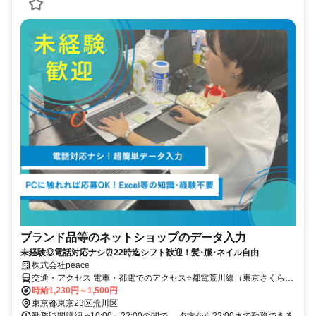
ブランド品等のネットショップのデータ入力
未経験◎電話対応ナシ⏰22時迄シフト歓迎！髪･服･ネイル自由
株式会社peace
交通・アクセス 電車・都電でのアクセス⭐都電荒川線（東京さくらト
ラム）：「荒川区役所前駅」から徒歩約2〜3分 JR常磐線：「三河島
時給1,230円～1,500円
駅」から徒歩約10分 東京メトロ日比谷線：「三ノ輪駅」から徒歩約
東京都東京23区荒川区
10分 東京メトロ千代田線・京成線：「町屋駅」から徒歩約13〜15分
勤務時間詳細 ⭐10:00～22:00の間で、 夕方から22:00まで勤務できる