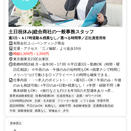
土日祝休み|総合商社の一般事務スタッフ
週3日～＆17時退勤＆残業なし／選べる時間帯／正社員登用有
有限会社ユ-シ-ベンディング商会
交通・アクセス 「三ノ輪駅」より徒歩10分
時給1,300円～1,350円
東京都東京23区台東区
勤務時間詳細 月～金/9:00～17:00 ※平日週3日～勤務OK（時間・曜
日応相談） ※午前のみ・午後のみの短時間もOK ⭐残業ナシで時間に
メリハリつけて働ける◎ ⭐プライベートの時間も確保できる...
仕事内容 ・・✨求人のポイント✨・・ ⭐週3日～OK！午前のみ・午後
のみも相談可能♪ ⭐平日のみ×日勤×残業なし！ ⭐学歴・経験不問（事
務未経験もOK） ⭐旅行なども行ける年3回の大型連休あり ⭐昇...
業界未経験者歓迎
扶養内勤務OK
社員登用あり
副業・WワークOK
1日4時間以内OK
主婦・主夫歓迎
フリーター歓迎
シフト自由
学歴不問
固定時間制
平日のみOK
転勤なし
経験不問
未経験者歓迎
交通費全額支給
午前
経験者歓迎
残業なし
研修あり
夕方
業務委託