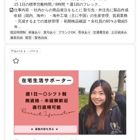
15 1日の標準労働時間／8時間 ＊週1回のフレック...
仕事内容 ・社内からの商品発注をもとに 取引先・外注先に製品作成
依頼（国内、海外） ・海外工場（主に中国）の生産管理、貿易業務
・完成するまでの進捗管理 ・初期検品確認 ＊全社員の80％が勤続5
年...
固定時間制
研修あり
賞与あり
ブランクOK
育休あり
交通費支給
土日祝休み
服装自由
髪型・髪色自由
アルバイト・パート