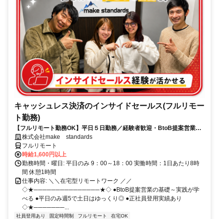
キャッシュレス決済のインサイドセールス(フルリモー
ト勤務)
【フルリモート勤務OK】平日５日勤務／経験者歓迎・BtoB提案営業で
スキルアップ
株式会社make standards
フルリモート
時給1,600円以上
勤務時間・曜日: 平日のみ 9：00～18：00 実働時間：1日あたり8時
間 休憩1時間
仕事内容: ＼＼在宅型リモートワーク ／／
◇★───────────────★◇ ●BtoB提案営業の基礎～実践が学
べる ●平日のみ週5で土日はゆっくり◎ ●正社員登用実績あり
◇★───────...
社員登用あり
固定時間制
フルリモート
在宅OK