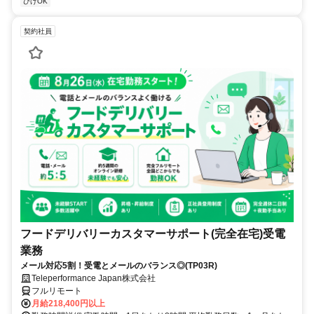
ひげOK
契約社員
フードデリバリーカスタマーサポート(完全在宅)受電
業務
メール対応5割！受電とメールのバランス◎(TP03R)
Teleperformance Japan株式会社
フルリモート
月給218,400円以上