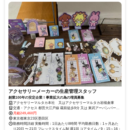
アクセサリーメーカーの生産管理スタッフ
創業100年の安定企業！事業拡大の為の増員募集
アクセサリーマルタカ本社 又はアクセサリーマルタカ岩槻倉庫
交通・アクセス 都営大江戸線 蔵前徒歩9分 又は 東武アーバンパーク
ライン 岩槻駅徒歩12分
月給249,460円
東京都東京23区墨田区
勤務時間詳細 実働時間：1日あたり8時間 平均勤務日数：1ヶ月あた
り20日 〜 21日 フレックスタイム制 週1回 コアタイム／9：15～16：