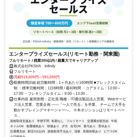
エンタープライズセールス(リモート勤務・関東圏)
フルリモート / 残業30h以内 / 裁量大でキャリアアップ
株式会社PKSHA Infinity
フルリモート
月給519,000円～593,000円
勤務時間詳細 総労働時間：1ヶ月あたり160時間 ■フレックスタイム
制 ・標準労働時間：1日8時間 / 週40時間 ・コアタイム：13:00～
17:00 ・フレキシブルタイム：8:00～13:00 ...
仕事内容 雇用形態：正社員 職種：IT/通信製品法人営業、Webサービ
ス法人営業、営業企画 ――「一人で売る」を卒業。 チームで大手を
動かすプレイングマネージャーへ。 ※本ポジションはリモートベー
ス...
資格取得支援あり
学歴不問
転勤なし
フルリモート
交通費全額支給
午前
ネイルOK
食費補助あり
研修あり
夕方
在宅OK
賞与あり
育休あり
交通費支給
駅近5分以内
資格取得手当あり
深夜
長期休暇あり
ピアスOK
土日祝休み