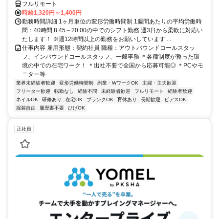
フルリモート
時給1,320円～1,400円
勤務時間詳細 1ヶ月単位の変形労働時間制 1週間あたりの平均労働時
間：40時間 8:45～20:00の中でのシフト勤務 週3日から柔軟に対応い
たします！ ※週12時間以上の勤務をお願いしています ...
仕事内容 雇用形態：契約社員 職種：アウトバウンドコールスタッ
フ、インバウンドコールスタッフ、一般事務 ＊各種制度が整った環
境の中での在宅ワーク！ ＊出社不要で全国から応募可能◎ ＊PCやモ
ニター等...
業界未経験者歓迎
変形労働時間制
副業・WワークOK
主婦・主夫歓迎
フリーター歓迎
転勤なし
経験不問
未経験者歓迎
フルリモート
経験者歓迎
ネイルOK
研修あり
在宅OK
ブランクOK
育休あり
長期歓迎
ピアスOK
服装自由
履歴書不要
ひげOK
正社員