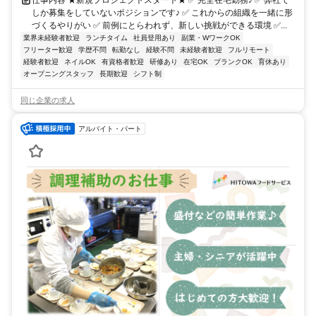
しか募集をしていないポジションです♪ ✅ これからの組織を一緒に形
づくるやりがい ✅ 前例にとらわれず、新しい挑戦ができる環境 ✅...
業界未経験者歓迎
ランチタイム
社員登用あり
副業・WワークOK
フリーター歓迎
学歴不問
転勤なし
経験不問
未経験者歓迎
フルリモート
経験者歓迎
ネイルOK
有資格者歓迎
研修あり
在宅OK
ブランクOK
育休あり
オープニングスタッフ
長期歓迎
シフト制
同じ企業の求人
アルバイト・パート