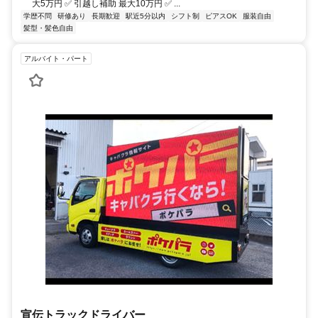
大5万円 ✅ 引越し補助 最大10万円 ✅ ...
学歴不問
研修あり
長期歓迎
駅近5分以内
シフト制
ピアスOK
服装自由
髪型・髪色自由
アルバイト・パート
宣伝トラックドライバー