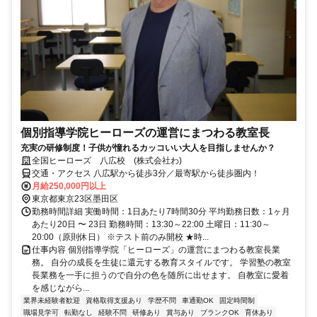
個別指導学院ヒーローズの運営にまつわる教室長
充実の研修制度！子供が憧れるカッコいい大人を目指しませんか？
全国ヒーローズ 八広校 (株式会社わ)
交通・アクセス 八広駅から徒歩3分／最寄駅から徒歩圏内！
月給250,000円以上
東京都東京23区墨田区
勤務時間詳細 実働時間：1日あたり7時間30分 平均勤務日数：1ヶ月
あたり20日 〜 23日 勤務時間：13:30～22:00 土曜日：11:30～
20:00（原則休日） ※テスト前のみ開校 ★時...
仕事内容 個別指導学院「ヒーローズ」の運営にまつわる教室長業
務。 自分の成長を生徒に還元する教育スタイルです。 学習塾の教室
長業務を一手に担うので自分の色を随所に出せます。 自教室に愛着
を感じながら...
業界未経験者歓迎
資格取得支援あり
学歴不問
車通勤OK
固定時間制
職場見学可
転勤なし
経験不問
研修あり
賞与あり
ブランクOK
育休あり