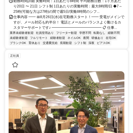
勤務時間詳細 実働時間：1日あたり8時間 平均勤務日数：1ヶ月あた
り20日 〜 21日 シフト制 1日あたりの実働時間：最大8時間/日 ◆7～
25時(可能な方は27時)の間で週5日/実働8時間のシフ...
仕事内容 ━━ 📅8月26日(水)在宅勤務スタート！━━ 受電がメインで
すが、メール対応も約半分！ 電話とメールのバランスよく働けるカ
スタマーサポートです♪ ━━━━━━━━━━━━━━ 📋 仕事...
業界未経験者歓迎
社員登用あり
フリーター歓迎
学歴不問
転勤なし
経験不問
未経験者歓迎
フルリモート
経験者歓迎
ネイルOK
夜間
研修あり
在宅OK
ブランクOK
育休あり
交通費支給
長期歓迎
シフト制
深夜
ピアスOK
正社員