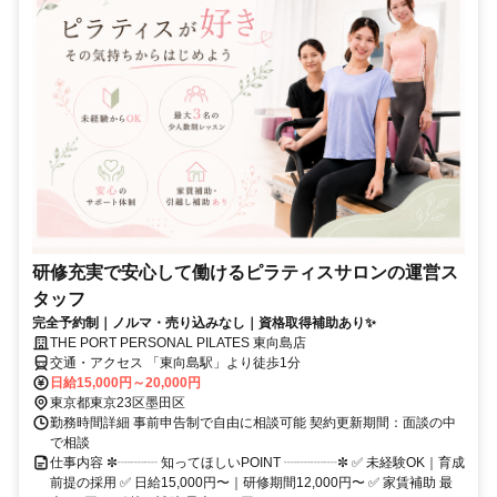
研修充実で安心して働けるピラティスサロンの運営ス
タッフ
完全予約制｜ノルマ・売り込みなし｜資格取得補助あり✨
THE PORT PERSONAL PILATES 東向島店
交通・アクセス 「東向島駅」より徒歩1分
日給15,000円～20,000円
東京都東京23区墨田区
勤務時間詳細 事前申告制で自由に相談可能 契約更新期間：面談の中
で相談
仕事内容 ✼┈┈┈ 知ってほしいPOINT ┈┈┈┈✼ ✅ 未経験OK｜育成
前提の採用 ✅ 日給15,000円〜｜研修期間12,000円〜 ✅ 家賃補助 最