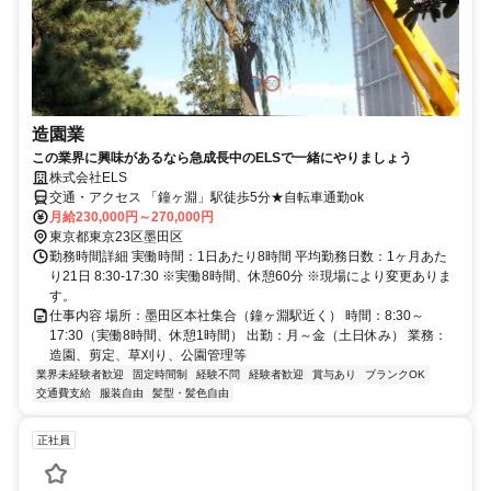
造園業
この業界に興味があるなら急成長中のELSで一緒にやりましょう
株式会社ELS
交通・アクセス 「鐘ヶ淵」駅徒歩5分★自転車通勤ok
月給230,000円～270,000円
東京都東京23区墨田区
勤務時間詳細 実働時間：1日あたり8時間 平均勤務日数：1ヶ月あた
り21日 8:30-17:30 ※実働8時間、休憩60分 ※現場により変更ありま
す。
仕事内容 場所：墨田区本社集合（鐘ヶ淵駅近く） 時間：8:30～
17:30（実働8時間、休憩1時間） 出勤：月～金（土日休み） 業務：
造園、剪定、草刈り、公園管理等
業界未経験者歓迎
固定時間制
経験不問
経験者歓迎
賞与あり
ブランクOK
交通費支給
服装自由
髪型・髪色自由
正社員