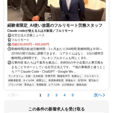
経験者限定_AI使い放題のフルリモート労務スタッフ
Claude codeが使える人は大歓迎／フルリモート
社労士法人労務ニュース
フルリモート
月給230,000円～300,000円
勤務時間詳細 総労働時間：1ヶ月あたり164時間 勤務時間は 8:00～
20:00の間で自由に調整できます。 コアタイムはなく、1日の標準労
働時間は8時間です。 フレキシブルタイムも同じく 8:0...
仕事内容 私たちは千葉市を拠点に、約80社の中小企業の人事労務を
まるごとサポートしている社労士法人です。 **他の事務所と違うとこ
ろ？** Claude Code・ChatGPT・Google Wo...
ランチタイム
主婦・主夫歓迎
学歴不問
職場見学可
転勤なし
フルリモート
経験者歓迎
ネイルOK
残業なし
有資格者歓迎
研修あり
在宅OK
賞与あり
ブランクOK
育休あり
長期歓迎
ピアスOK
土日祝休み
服装自由
前へ
次へ
1
2
3
4
5
この条件の新着求人を受け取る