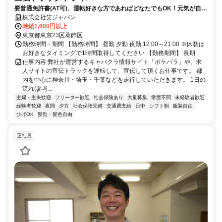
要普通免許書(AT可)、運転好きな方であればどなたでもOK！元気が自慢
な方活躍中！
株式会社笑ジャパン
時給1,600円以上
東京都東京23区葛飾区
勤務時間・期間 【勤務時間】 昼勤 夕勤 夜勤 12:00～21:00 ※休憩は
お好きなタイミングで1時間取得してください 【勤務期間】 長期
仕事内容 弊社が運営するキャバクラ情報サイト「ポケパラ」や、求
人サイトの宣伝トラックを運転して、宣伝して頂くお仕事です。 都
内を中心に神奈川・埼玉・千葉などを走行していただきます。 1日の
流れ(参考...
主婦・主夫歓迎
フリーター歓迎
社会保険あり
大量募集
学歴不問
未経験者歓迎
経験者歓迎
夜間
夕方
社会保険完備
交通費支給
日中
シフト制
服装自由
ひげOK
髪型・髪色自由
正社員