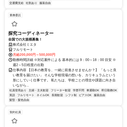
交通費支給
社割あり
服装自由
業務委託
探究コーディネーター
全国での大規模募集！
株式会社ミエタ
フルリモート
月給200,000円～500,000円
勤務時間詳細 ※対応案件による 基本的には 9：00～18：00 目安 ※
週2～5日程度の出勤
仕事内容 【日本の教育を、一緒に前進させませんか？】 「もっと良
い教育を届けたい」 そんな学校現場の想いを、カリキュラムという
形にしていく仕事です。 私たちは、学校ごとの理念や課題に向き合
いながら...
社員登用あり
主婦・主夫歓迎
フリーター歓迎
学歴不問
車通勤OK
即日勤務OK
英語
フルリモート
ネイルOK
長期歓迎
シフト制
ピアスOK
服装自由
髪型・髪色自由
契約社員