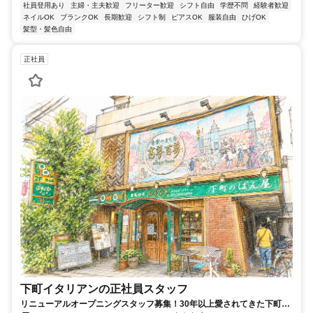
社員登用あり
主婦・主夫歓迎
フリーター歓迎
シフト自由
学歴不問
経験者歓迎
ネイルOK
ブランクOK
長期歓迎
シフト制
ピアスOK
服装自由
ひげOK
髪型・髪色自由
正社員
下町イタリアンの正社員スタッフ
リニューアルオープニングスタッフ募集！30年以上愛されてきた下町の