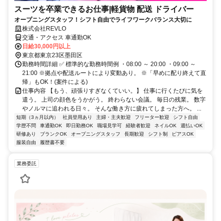
スーツを卒業できるお仕事|軽貨物 配送 ドライバー
オープニングスタッフ！シフト自由でライフワークバランス大切に
株式会社REVLO
交通・アクセス 車通勤OK
日給30,000円以上
東京都東京23区墨田区
勤務時間詳細 ✅ 標準的な勤務時間例 ・08:00 ～ 20:00 ・09:00 ～
21:00 ※拠点や配送ルートにより変動あり。 ※「早めに配り終えて直
帰」もOK！(案件による)
仕事内容 【もう、頑張りすぎなくていい。】 仕事に行くたびに気を
遣う。 上司の顔色をうかがう。 終わらない会議。 毎日の残業。 数字
やノルマに追われる日々。 そんな働き方に疲れてしまった方へ。 ...
短期（3ヵ月以内）
社員登用あり
主婦・主夫歓迎
フリーター歓迎
シフト自由
学歴不問
車通勤OK
即日勤務OK
職場見学可
経験者歓迎
ネイルOK
週払いOK
研修あり
ブランクOK
オープニングスタッフ
長期歓迎
シフト制
ピアスOK
服装自由
履歴書不要
業務委託