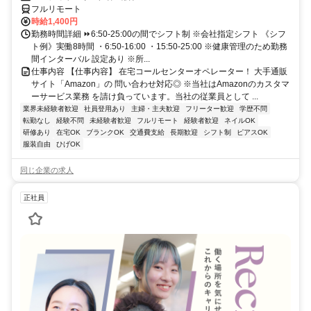
フルリモート
時給1,400円
勤務時間詳細 ⏩6:50-25:00の間でシフト制 ※会社指定シフト 《シフ
ト例》実働8時間 ・6:50-16:00 ・15:50-25:00 ※健康管理のため勤務
間インターバル 設定あり ※所...
仕事内容 【仕事内容】 在宅コールセンターオペレーター！ 大手通販
サイト「Amazon」の 問い合わせ対応◎ ※当社はAmazonのカスタマ
ーサービス業務 を請け負っています。当社の従業員として ...
業界未経験者歓迎
社員登用あり
主婦・主夫歓迎
フリーター歓迎
学歴不問
転勤なし
経験不問
未経験者歓迎
フルリモート
経験者歓迎
ネイルOK
研修あり
在宅OK
ブランクOK
交通費支給
長期歓迎
シフト制
ピアスOK
服装自由
ひげOK
同じ企業の求人
正社員