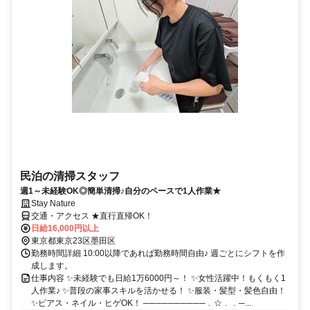
民泊の清掃スタッフ
週1～未経験OK◎簡単清掃♪自分のペースで1人作業★
Stay Nature
交通・アクセス ★直行直帰OK！
日給16,000円以上
東京都東京23区墨田区
勤務時間詳細 10:00以降であれば勤務時間自由♪ 週ごとにシフトを作
成します。
仕事内容 ✨未経験でも日給1万6000円～！ ✨女性活躍中！もくもく1
人作業♪ ✨普段の家事スキルを活かせる！ ✨服装・髪型・髪色自由！
✨ピアス・ネイル・ヒゲOK！ ──────────﹒☆﹒﹒─...