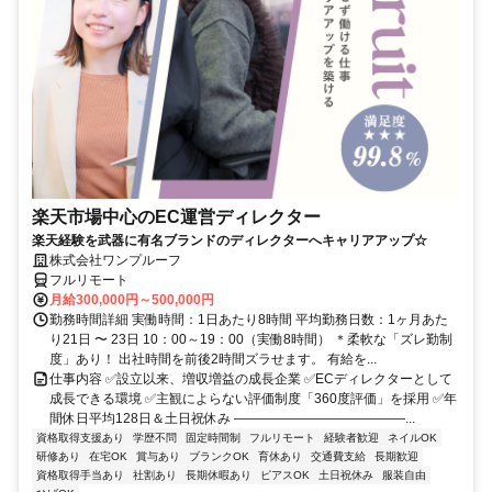
楽天市場中心のEC運営ディレクター
楽天経験を武器に有名ブランドのディレクターへキャリアアップ☆
株式会社ワンプルーフ
フルリモート
月給300,000円～500,000円
勤務時間詳細 実働時間：1日あたり8時間 平均勤務日数：1ヶ月あた
り21日 〜 23日 10：00～19：00（実働8時間） ＊柔軟な「ズレ勤制
度」あり！ 出社時間を前後2時間ズラせます。 有給を...
仕事内容 ✅設立以来、増収増益の成長企業 ✅ECディレクターとして
成長できる環境 ✅主観によらない評価制度「360度評価」を採用 ✅年
間休日平均128日＆土日祝休み ―――――――――――――...
資格取得支援あり
学歴不問
固定時間制
フルリモート
経験者歓迎
ネイルOK
研修あり
在宅OK
賞与あり
ブランクOK
育休あり
交通費支給
長期歓迎
資格取得手当あり
社割あり
長期休暇あり
ピアスOK
土日祝休み
服装自由