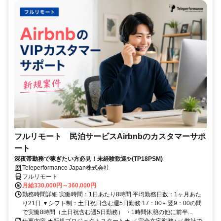
フルリモート 民泊サービスAirbnbのカスタマーサポ
ート
深夜帯勤務で稼ぎたい方必見！未経験歓迎✨(TP18PSM)
Teleperformance Japan株式会社
フルリモート
月給330,000円～360,000円
勤務時間詳細 実働時間：1日あたり8時間 平均勤務日数：1ヶ月あた
り21日 ▼シフト制：土日祝日含む週5日勤務 17：00～翌9：00の間
で実働8時間（土日祝含む週5日勤務） ・1時間休憩の他に前半...
仕事内容 ★新規プロジェクトスタート★ ✅ 完全在宅勤務♪ ✅ 弊社で