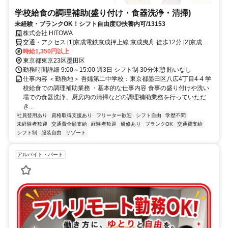
学校給食の調理補助(盛り付け・食器洗浄・清掃)
未経験・ブランクOK！シフト自由度◎扶養内可/13153
株式会社 HITOWA
交通・アクセス [1]京成電鉄京成押上線 京成曳舟 徒歩12分 [2]京成電
鉄京成押上線 八広 徒歩8分
時給1,350円以上
東京都東京23区墨田区
勤務時間詳細 9:00～15:00 週3日 シフト制 30分休憩 賄いなし
仕事内容 ＜勤務地＞ 吾嬬第二中学校：東京都墨田区八広4丁目4-4 学
校給食での調理補助業務 ・基本的な仕事内容 食事の盛り付けや洗い
場での食器洗浄、厨房内の清掃などの調理補助業務を行っていただ
き...
社員登用あり
資格取得支援あり
フリーター歓迎
シフト自由
学歴不問
未経験者歓迎
交通費全額支給
経験者歓迎
研修あり
ブランクOK
交通費支給
シフト制
服装自由
リゾート
アルバイト・パート