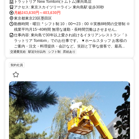
本格イタリアンで 一緒に働きませんか？
トラットリア New Tomtom(トムトム)東向島店
アクセス: 東京スカイツリーライン 東向島駅 徒歩30秒
月給243,630円～403,630円
東京都東京23区墨田区
勤務時間・曜日: * シフト制 10：00〜23：00 ※実務8時間の交替制 ※
残業平均月15~40時間 無理な連勤・長時間労働はさせません。
仕事内容: 東向島で30年以上愛され続けるイタリアンレストラン「ト
ラットリア Tomtom」でのお仕事です。 ▼ホールスタッフ お客様の
ご案内・注文・料理提供・会計など。笑顔と丁寧な接客で、最高...
交通費支給
駅近5分以内
シフト制
昇給あり
契約社員