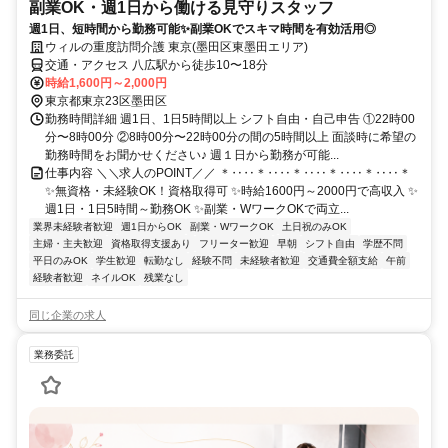
副業OK・週1日から働ける見守りスタッフ
週1日、短時間から勤務可能✨副業OKでスキマ時間を有効活用◎
ウィルの重度訪問介護 東京(墨田区東墨田エリア)
交通・アクセス 八広駅から徒歩10〜18分
時給1,600円～2,000円
東京都東京23区墨田区
勤務時間詳細 週1日、1日5時間以上 シフト自由・自己申告 ①22時00
分〜8時00分 ②8時00分〜22時00分の間の5時間以上 面談時に希望の
勤務時間をお聞かせください♪ 週１日から勤務が可能...
仕事内容 ＼＼求人のPOINT／／ ＊‥‥＊‥‥＊‥‥＊‥‥＊‥‥＊
✨無資格・未経験OK！資格取得可 ✨時給1600円～2000円で高収入 ✨
週1日・1日5時間～勤務OK ✨副業・WワークOKで両立...
業界未経験者歓迎
週1日からOK
副業・WワークOK
土日祝のみOK
主婦・主夫歓迎
資格取得支援あり
フリーター歓迎
早朝
シフト自由
学歴不問
平日のみOK
学生歓迎
転勤なし
経験不問
未経験者歓迎
交通費全額支給
午前
経験者歓迎
ネイルOK
残業なし
同じ企業の求人
業務委託