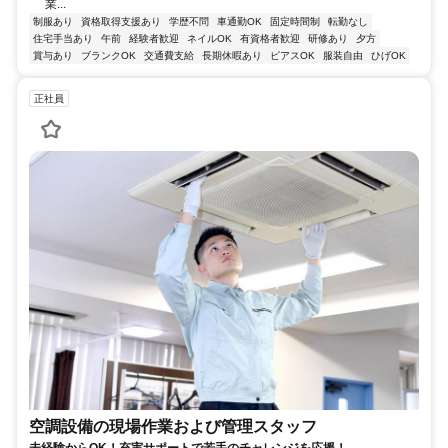
業...
制服あり
資格取得支援あり
学歴不問
車通勤OK
固定時間制
転勤なし
住宅手当あり
午前
経験者歓迎
ネイルOK
有資格者歓迎
研修あり
夕方
賞与あり
ブランクOK
交通費支給
長期休暇あり
ピアスOK
服装自由
ひげOK
正社員
空調設備の現場作業および管理スタッフ