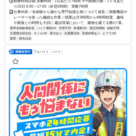
勤務時間詳細 実働時間：1日あたり7時間 平均勤務日数：1ヶ月あた
り20日 8:00～17:00（休憩2時間） 実働7時間
仕事内容 ✅️未経験から確かな専門知識を身につけて成長 ✅️測量機器や
レーザーを使った繊細な作業 ✅️残業は月3時間から4時間程度、趣味
や家族との時間も大切に 建設現場において、建物を建てる際の*基...
業界未経験者歓迎
バイク通勤OK
学歴不問
車通勤OK
固定時間制
経験不問
交通費全額支給
ネイルOK
賞与あり
交通費支給
長期休暇あり
ピアスOK
髪型・髪色自由
アルバイト・パート