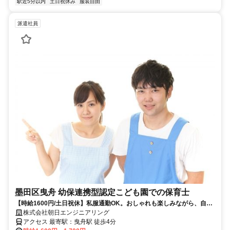
駅近5分以内
土日祝休み
服装自由
派遣社員
墨田区曳舟 幼保連携型認定こども園での保育士
【時給1600円/土日祝休】私服通勤OK。おしゃれも楽しみながら、自分
らしく働く。
株式会社朝日エンジニアリング
アクセス 最寄駅：曳舟駅 徒歩4分