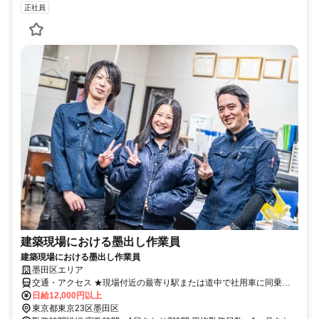
正社員
建築現場における墨出し作業員
建築現場における墨出し作業員
墨田区エリア
交通・アクセス ★現場付近の最寄り駅または道中で社用車に同乗す
る形となります。
日給12,000円以上
東京都東京23区墨田区