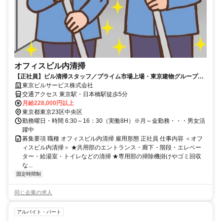
オフィスビル内清掃
【正社員】ビル清掃スタッフ／プライム市場上場・東京建物グループ会
社／未経験歓迎／祝い金・手当等待遇◎
東京ビルサービス株式会社
交通アクセス 東京駅・日本橋駅徒歩5分
月給228,000円以上
東京都東京23区中央区
勤務曜日・時間 6:30～16：30（実働8H）※月～金勤務・・・男女活
躍中
募集要項 職種 オフィスビル内清掃 雇用形態 正社員 仕事内容 ＜オフ
ィスビル内清掃＞ ★共用部のエントランス・廊下・階段・エレベー
ター・給湯室・トイレなどの清掃 ★専用部の掃除機掛けやゴミ回収
な...
固定時間制
同じ企業の求人
アルバイト・パート