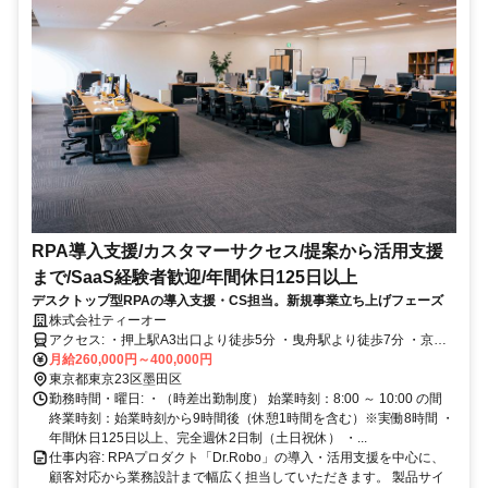
RPA導入支援/カスタマーサクセス/提案から活用支援
まで/SaaS経験者歓迎/年間休日125日以上
デスクトップ型RPAの導入支援・CS担当。新規事業立ち上げフェーズ
株式会社ティーオー
アクセス: ・押上駅A3出口より徒歩5分 ・曳舟駅より徒歩7分 ・京成
押上線・京成曳舟駅より徒歩10分
月給260,000円～400,000円
東京都東京23区墨田区
勤務時間・曜日: ・（時差出勤制度） 始業時刻：8:00 ～ 10:00 の間
終業時刻：始業時刻から9時間後（休憩1時間を含む）※実働8時間 ・
年間休日125日以上、完全週休2日制（土日祝休） ・...
仕事内容: RPAプロダクト「Dr.Robo」の導入・活用支援を中心に、
顧客対応から業務設計まで幅広く担当していただきます。 製品サイ