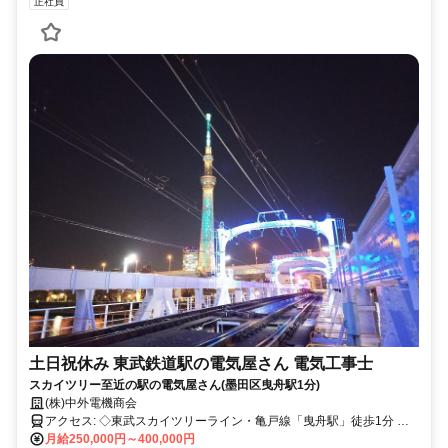
正社員
土日祝休み 東武鉄道駅の電気屋さん 電気工事士
スカイツリー至近の駅の電気屋さん(墨田区曳舟駅1分)
(株)中外電機商会
アクセス: ◇東武スカイツリーライン・亀戸線「曳舟駅」徒歩1分 ◇
バイク通勤可（会社前駐車可） ◇自動車通勤可（駐車場無しにてご
月給250,000円～400,000円