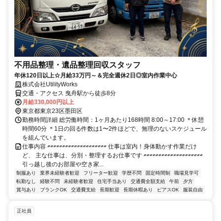
不用品整理・遺品整理回収スタッフ
年休120日以上☆月給33万円～＆完全週休2日◎室内作業中心
株式会社UtilityWorks
交通・アクセス 曳舟駅から徒歩8分
月給330,000円以上
東京都東京23区墨田区
勤務時間詳細 総労働時間：1ヶ月あたり168時間 8:00～17:00 ＊休憩
時間60分 ＊1日の回る件数は1〜2件ほどで、無理のないスケジュール
を組んでいます。
仕事内容 ▱▱▱▱▱▱▱▱▱▱▱▱▱▱▱▱▱▱▱▱ 仕事は室内！身体動かす作業だけ
ど、 主な仕事は、分別・整理するお仕事です ▱▱▱▱▱▱▱▱▱▱▱▱▱▱▱▱▱▱▱▱
引っ越し後のお部屋や空き家...
制服あり
業界未経験者歓迎
フリーター歓迎
学歴不問
固定時間制
職場見学可
転勤なし
経験不問
未経験者歓迎
住宅手当あり
交通費全額支給
午前
夕方
賞与あり
ブランクOK
交通費支給
長期歓迎
長期休暇あり
ピアスOK
服装自由
正社員