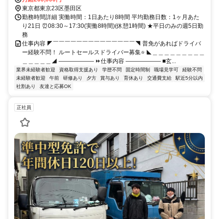
東京都東京23区墨田区
勤務時間詳細 実働時間：1日あたり8時間 平均勤務日数：1ヶ月あた
り21日 ⏰08:30～17:30(実働8時間)(休憩1時間) ★平日のみの週5日勤
務
仕事内容 ◤￣￣￣￣￣￣￣￣￣￣￣￣￣￣◥ 普免があればドライバ
ー経験不問！ ルートセールスドライバー募集⭐ ◣＿＿＿＿＿＿＿＿＿
＿＿＿＿＿◢ ―――――― ⏩仕事内容 ―――――― ■玄...
業界未経験者歓迎
資格取得支援あり
学歴不問
固定時間制
職場見学可
経験不問
未経験者歓迎
午前
研修あり
夕方
賞与あり
育休あり
交通費支給
駅近5分以内
社割あり
友達と応募OK
正社員