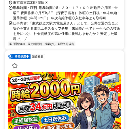
自分にて付近の駐車場契約）
東京都東京23区墨田区
勤務時間・曜日: 勤務時間◇8：３０～１７：００ 出勤日◇月曜～金
曜日 夜間作業◇月平均3日（深夜手当有） 休暇◇土日祝・年末年始・
夏季休暇（年間125日） 年次有給休暇◇入社半年より取得可
仕事内容: 「東武鉄道の駅の電気屋さん」として、公共交通の安全と
安心を支える電気工事スタッフ募集！未経験からでも一生ものの技術
を身につけ、社会貢献度の高い仕事に挑戦しませんか？ 安定した環
境で、プ...
即日勤務OK
固定時間制
残業なし
駅近5分以内
派遣社員