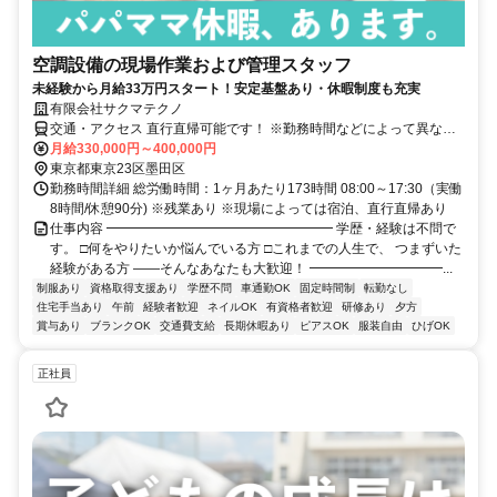
空調設備の現場作業および管理スタッフ
未経験から月給33万円スタート！安定基盤あり・休暇制度も充実
有限会社サクマテクノ
交通・アクセス 直行直帰可能です！ ※勤務時間などによって異なる
場合もございます。
月給330,000円～400,000円
東京都東京23区墨田区
勤務時間詳細 総労働時間：1ヶ月あたり173時間 08:00～17:30（実働
8時間/休憩90分) ※残業あり ※現場によっては宿泊、直行直帰あり
仕事内容 ━━━━━━━━━━━━━━━━━ 学歴・経験は不問で
す。 □何をやりたいか悩んでいる方 □これまでの人生で、 つまずいた
経験がある方 ――そんなあなたも大歓迎！ ━━━━━━━━━━...
制服あり
資格取得支援あり
学歴不問
車通勤OK
固定時間制
転勤なし
住宅手当あり
午前
経験者歓迎
ネイルOK
有資格者歓迎
研修あり
夕方
賞与あり
ブランクOK
交通費支給
長期休暇あり
ピアスOK
服装自由
ひげOK
正社員