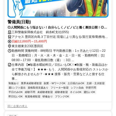
警備員(日勤)
◎人間関係にもう悩まない！自分らしくノビノビと働く裏技公開！◎ス
マホ応募から電話面接で最短15分で内定！
三和警備保障株式会社 錦糸町支社(055)
アクセス 墨田区向島３丁目付近 現場により異なる/直行直帰/勤務地相
談可 ■電話面接■来社不要■即日勤務
日給12,000円～15,400円
東京都東京23区墨田区
勤務時間 実働時間：8時間/日 平均勤務日数：1ヶ月あたり12日～22
日 ・勤務曜日：月・火・水・木・金・土・日・祝 ・勤務時間： [1]
08:00～17:00 ・最低勤務日数（週）：3日 ...
仕事内容 【■毎週水曜給料日／日払いもOK！■制服・靴・装備品ほか
全て準備万端！】 ★★★- もう、人間関係やお客様対応の ストレスか
ら解放されませんか？ -★★★ 接客・販売・営業など人と接する仕
事...
制服あり
業界未経験者歓迎
副業・WワークOK
土日祝のみOK
主婦・主夫歓迎
週1シフト提出
資格取得支援あり
フリーター歓迎
シフト自由
学歴不問
平日のみOK
経験不問
未経験者歓迎
経験者歓迎
ネイルOK
週払いOK
即日払いOK
有資格者歓迎
研修あり
ブランクOK
同じ企業の求人