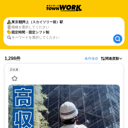
東京都
東京都
押上（スカイツリー前）駅
押上（スカイツリー前）駅
職種を選択してください
固定時間・固定シフト制
固定時間・固定シフト制
キーワードを選択してください
1,298件
条件保存
関連度順
正社員