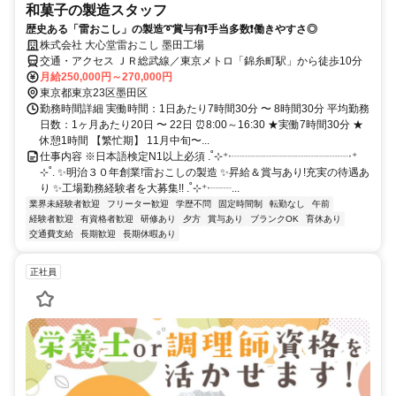
和菓子の製造スタッフ
歴史ある「雷おこし」の製造➰賞与有❗手当多数❗働きやすさ◎
株式会社 大心堂雷おこし 墨田工場
交通・アクセス ＪＲ総武線／東京メトロ「錦糸町駅」から徒歩10分
月給250,000円～270,000円
東京都東京23区墨田区
勤務時間詳細 実働時間：1日あたり7時間30分 〜 8時間30分 平均勤務
日数：1ヶ月あたり20日 〜 22日 ⏰8:00～16:30 ★実働7時間30分 ★
休憩1時間 【繁忙期】 11月中旬〜...
仕事内容 ※日本語検定N1以上必須 .˚⊹⁺‧┈┈┈┈┈┈┈┈┈┈┈‧⁺
⊹˚. ✨明治３０年創業!雷おこしの製造 ✨昇給＆賞与あり!充実の待遇あ
り ✨工場勤務経験者を大募集!! .˚⊹⁺‧┈┈...
業界未経験者歓迎
フリーター歓迎
学歴不問
固定時間制
転勤なし
午前
経験者歓迎
有資格者歓迎
研修あり
夕方
賞与あり
ブランクOK
育休あり
交通費支給
長期歓迎
長期休暇あり
正社員