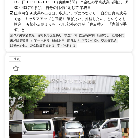
り21日 10：00～19：00（実働8時間） ＊全社の平均残業時間は、 月
30～40時間ほど。 自分の目標に応じて 業務量...
仕事内容 ★成果を出せば、収入アップにつながり、 自分自身も成長
でき、キャリアアップも可能！ 稼ぎたい、昇格したい、という方も
歓迎！ ★都心店舗よりも、少し郊外の方が 「住み替え」「家賃が手
頃」と ...
業界未経験者歓迎
資格取得支援あり
学歴不問
固定時間制
転勤なし
経験不問
未経験者歓迎
住宅手当あり
研修あり
賞与あり
ブランクOK
交通費支給
駅近5分以内
資格取得手当あり
寮・社宅あり
正社員