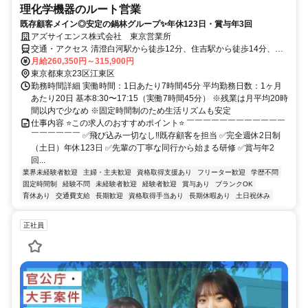
理化学機器のルート営業
既存顧客メイン◎安定の鍋林グループ✨年休123日・賞与年3回
アズサイエンス株式会社 東京営業所
交通・アクセス 清澄白河駅から徒歩12分、住吉駅から徒歩14分、菊
川駅から徒歩15分
月給260,350円～315,900円
東京都東京23区江東区
勤務時間詳細 実働時間：1日あたり7時間45分 平均勤務日数：1ヶ月
あたり20日 基本8:30〜17:15（実働7時間45分） ※残業は月平均20時
間以内で少なめ ※固定時間制のため生活リズムも安定
仕事内容 ⭐この求人のおすすめポイント⭐ ￣￣￣￣￣￣￣￣￣￣￣￣
￣￣￣￣￣￣ ✅飛び込み一切なし‼既存顧客を担当 ✅完全週休2日制
（土日）年休123日 ✅先輩の丁寧な同行から始まる研修 ✅賞与年2
回...
業界未経験者歓迎
主婦・主夫歓迎
資格取得支援あり
フリーター歓迎
学歴不問
固定時間制
経験不問
未経験者歓迎
経験者歓迎
賞与あり
ブランクOK
育休あり
交通費支給
長期歓迎
資格取得手当あり
長期休暇あり
土日祝休み
正社員