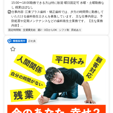
陽町駅よりバス6分 【千田】より徒歩5分
15:00〜18:00勤務できる方は特に歓迎 曜日固定可 水曜・土曜勤務な
し 残業ほぼなし
仕事内容: 江東プラス歯科・矯正歯科では、夕方の時間帯に勤務して
いただける歯科衛生士さんを募集しています。 主な仕事内容は、予
防処置や定期メンテナンスなどの歯科衛生士業務です。 【主な業務
内容】...
固定時間制
交通費支給
週2・3日からOK
シフト制
昇給あり
正社員