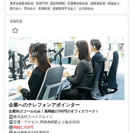
業界未経験者歓迎
学歴不問
固定時間制
交通費全額支給
経験者歓迎
研修あり
賞与あり
育休あり
長期歓迎
資格取得手当あり
土日祝休み
派遣社員
企業へのテレフォンアポインター
企業向けコールのみ！高時給1700円のオフィスワーク♬
株式会社スペイスエイジ
交通・アクセス JR錦糸町駅より徒歩10分
時給1,700円
東京都東京23区墨田区