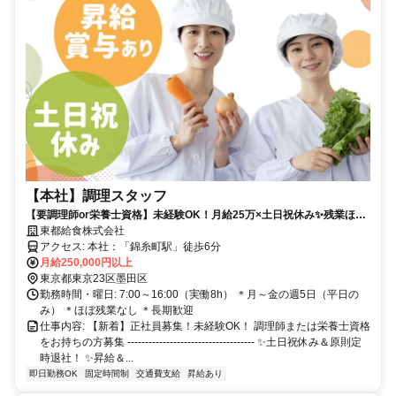
【本社】調理スタッフ
【要調理師or栄養士資格】未経験OK！月給25万×土日祝休み✨残業ほぼ
なしで家事・子育てと両立✨✅昇給あり✅賞与あり
東都給食株式会社
アクセス: 本社：「錦糸町駅」徒歩6分
月給250,000円以上
東京都東京23区墨田区
勤務時間・曜日: 7:00～16:00（実働8h） ＊月～金の週5日（平日の
み） ＊ほぼ残業なし ＊長期歓迎
仕事内容: 【新着】正社員募集！未経験OK！ 調理師または栄養士資格
をお持ちの方募集 ------------------------------------ ✨土日祝休み＆原則定
時退社！ ✨昇給＆...
即日勤務OK
固定時間制
交通費支給
昇給あり