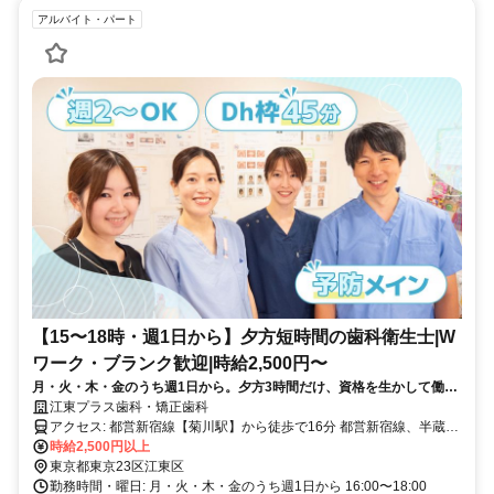
アルバイト・パート
【15〜18時・週1日から】夕方短時間の歯科衛生士|W
ワーク・ブランク歓迎|時給2,500円〜
月・火・木・金のうち週1日から。夕方3時間だけ、資格を生かして働き
ませんか？
江東プラス歯科・矯正歯科
アクセス: 都営新宿線【菊川駅】から徒歩で16分 都営新宿線、半蔵門
線【住吉駅】から徒歩で17分 都営大江戸線、半蔵門線【清澄白河
時給2,500円以上
駅】より徒歩15分 ＜バスを利用する場合＞ 錦糸町駅よりバス9分
東京都東京23区江東区
【石島】より徒歩1分 住吉駅よりバス4分 【石島】より徒歩1分 東
勤務時間・曜日: 月・火・木・金のうち週1日から 16:00〜18:00