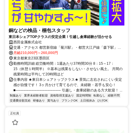
銅などの検品・梱包スタッフ
東日本シェアTOPクラスの安定企業！引越し倉庫経験が活かせる
西田金属株式会社
交通・アクセス 都営新宿線「菊川駅」・都営大江戸線「森下駅」よ
り徒歩8分、JR各線・都営大江戸線「両国駅」より徒歩10分
月給210,000円～260,000円
東京都東京23区墨田区
勤務時間詳細 総労働時間：1週あたり37時間30分 8：15～17：
15（休憩１時間半） ※基本は残業をしない・させない風土。 月間の
残業時間は平均して20時間ほど
仕事内容 ★東日本シェアトップクラス★ 景気に左右されにくい安定
感が自慢です！ 3ヶ月かけて育てるので、未経験・若手も安心！
■───────────────── 引越し・倉庫経験のある方大歓迎！ ...
制服あり
業界未経験者歓迎
資格取得支援あり
固定時間制
転勤なし
経験不問
交通費全額支給
研修あり
賞与あり
ブランクOK
土日祝休み
ひげOK
正社員