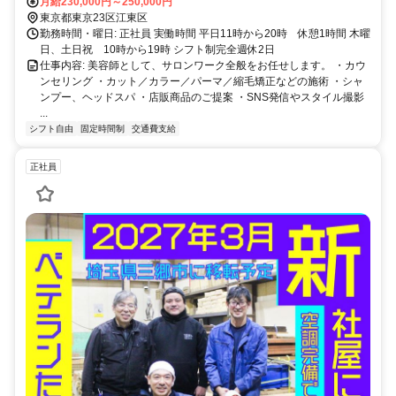
歩8分。 A3出口を出て清洲橋通り方面へ直進。 落ち着いた街並みの
月給230,000円～250,000円
東京都東京23区江東区
中にある、通いやすい立地です。 自転車通勤も可能です。
勤務時間・曜日: 正社員 実働時間 平日11時から20時 休憩1時間 木曜
日、土日祝 10時から19時 シフト制完全週休2日
仕事内容: 美容師として、サロンワーク全般をお任せします。 ・カウ
ンセリング ・カット／カラー／パーマ／縮毛矯正などの施術 ・シャ
ンプー、ヘッドスパ ・店販商品のご提案 ・SNS発信やスタイル撮影
...
シフト自由
固定時間制
交通費支給
正社員