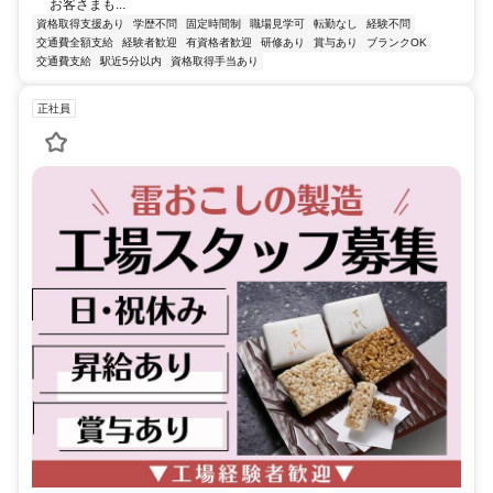
お客さまも...
資格取得支援あり
学歴不問
固定時間制
職場見学可
転勤なし
経験不問
交通費全額支給
経験者歓迎
有資格者歓迎
研修あり
賞与あり
ブランクOK
交通費支給
駅近5分以内
資格取得手当あり
正社員