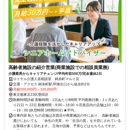
高齢者施設の紹介営業(商業施設での相談員業務)
介護業界からキャリアチェンジ/平均年収500万/完全週休2日
ロイヤル介護入居相談室 錦糸町マルイ店
交通・アクセス 錦糸町駅JR南出口から徒歩約2分
月給300,000円～320,000円
東京都東京23区墨田区
勤務時間詳細 実働時間：1日あたり8時間 平均勤務日数：1ヶ月あた
り21日 〜 22日 勤務時間：9:00～18:00 ※百貨店内の店舗は10：00
～19：00 (休憩時間 1時間00分) ★平均...
仕事内容 私たちの店舗は百貨店や商業施設の中にあり、 高齢者施設
選びにおいても、「余生の充実」や「生活の質」を大切にされている
お客様が多く訪れます。 立地や設備、予算などはもちろんですが、