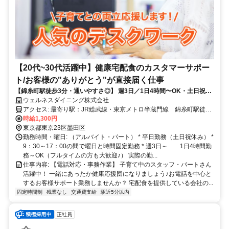
【20代~30代活躍中】健康宅配食のカスタマーサポー
ト/お客様の"ありがとう"が直接届く仕事
【錦糸町駅徒歩3分・通いやすさ◎】 週3日／1日4時間〜OK・土日祝完
全休み 未経験から始めた仲間がたくさん活躍中！ 健康宅配食をご利用い
ウェルネスダイニング株式会社
ただいているお客様からのお電話受付や、簡単な入力事務をお任せしま
アクセス: 最寄り駅：JR総武線・東京メトロ半蔵門線 錦糸町駅徒歩
す。 「次回のお届け日を変更したい」「ありがとう、おいしかったよ」
約3～5分
時給1,300円
といった温かいやり取りが中心です。
東京都東京23区墨田区
勤務時間・曜日: （アルバイト・パート） * 平日勤務（土日祝休み） *
9：30～17：00の間で曜日と時間固定勤務 * 週3日～ 1日4時間勤
務～OK（フルタイムの方も大歓迎♪） 実際の勤...
仕事内容: 【電話対応・事務作業】 子育て中のスタッフ・パートさん
活躍中！ 一緒にあったか健康応援団になりましょう♪お電話を中心と
するお客様サポート業務しませんか？ 宅配食を提供している会社の...
固定時間制
残業なし
交通費支給
駅近5分以内
正社員