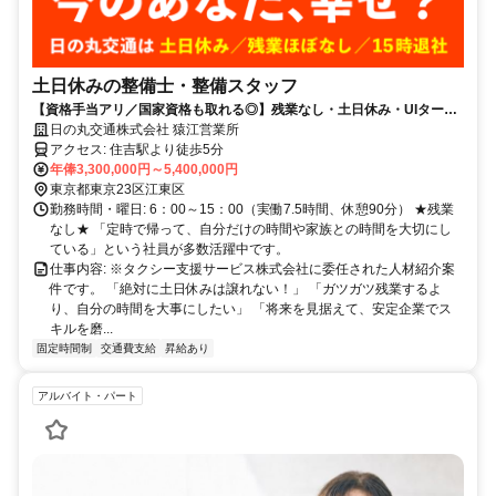
土日休みの整備士・整備スタッフ
【資格手当アリ／国家資格も取れる◎】残業なし・土日休み・UIターン
支援あり・屋内作業のみ
日の丸交通株式会社 猿江営業所
アクセス: 住吉駅より徒歩5分
年俸3,300,000円～5,400,000円
東京都東京23区江東区
勤務時間・曜日: 6：00～15：00（実働7.5時間、休憩90分） ★残業
なし★ 「定時で帰って、自分だけの時間や家族との時間を大切にし
ている」という社員が多数活躍中です。
仕事内容: ※タクシー支援サービス株式会社に委任された人材紹介案
件です。 「絶対に土日休みは譲れない！」 「ガツガツ残業するよ
り、自分の時間を大事にしたい」 「将来を見据えて、安定企業でス
キルを磨...
固定時間制
交通費支給
昇給あり
アルバイト・パート