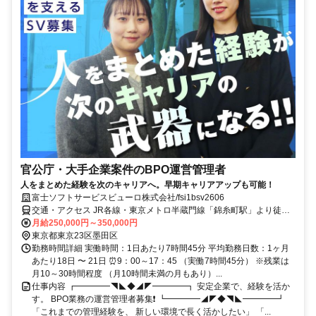
官公庁・大手企業案件のBPO運営管理者
人をまとめた経験を次のキャリアへ。早期キャリアアップも可能！
富士ソフトサービスビューロ株式会社/fsi1bsv2606
交通・アクセス JR各線・東京メトロ半蔵門線「錦糸町駅」より徒歩2
分
月給250,000円～350,000円
東京都東京23区墨田区
勤務時間詳細 実働時間：1日あたり7時間45分 平均勤務日数：1ヶ月
あたり18日 〜 21日 ⏰9：00～17：45 （実働7時間45分） ※残業は
月10～30時間程度 （月10時間未満の月もあり）...
仕事内容 ┏━━━━◥◣◆◢◤━━━━┓ 安定企業で、経験を活か
す。 BPO業務の運営管理者募集❗ ┗━━━━◢◤◆◥◣━━━━┛
「これまでの管理経験を、 新しい環境で長く活かしたい」 「...