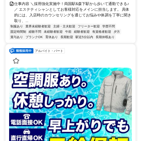
仕事内容 ＼採用強化実施中！両国駅&森下駅から歩いて通勤できる♪
／ エステティシャンとしてお客様対応をメインに担当します。 具体
的には、入店時のカウンセリングを通じてお悩みや体調を丁寧に聞き
取り、...
制服あり
業界未経験者歓迎
主婦・主夫歓迎
フリーター歓迎
学歴不問
固定時間制
経験不問
未経験者歓迎
午前
経験者歓迎
有資格者歓迎
夕方
賞与あり
ブランクOK
育休あり
長期歓迎
駅近5分以内
長期休暇あり
アルバイト・パート