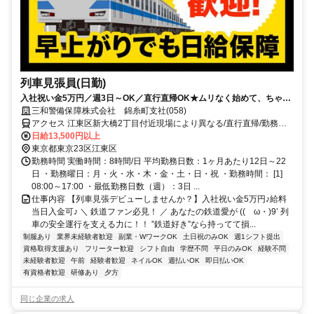
列車見張員(日勤)
入社祝い金5万円／週3日～OK／直行直帰OK★ムリなく始めて、ちゃん
と稼げる警備。
三和警備保障株式会社 錦糸町支社(058)
アクセス 江東区新大橋2丁目付近現場により異なる/直行直帰/勤務地
相談可■電話面接■来社不要
日給13,500円以上
東京都東京23区江東区
勤務時間 実働時間：8時間/日 平均勤務日数：1ヶ月あたり12日～22
日 ・勤務曜日：月・火・水・木・金・土・日・祝 ・勤務時間： [1]
08:00～17:00 ・最低勤務日数（週）：3日 ...
仕事内容 【列車見張デビューしませんか？】入社祝い金5万円♪給料
当日入金可♪ ＼ 鉄道ファン必見！ ／ あなたの鉄道愛が ((ゝω・)9’ 列
車の安全運行を支える力に！！ ”鉄道好き”なら持ってて損...
制服あり
業界未経験者歓迎
副業・WワークOK
土日祝のみOK
週1シフト提出
資格取得支援あり
フリーター歓迎
シフト自由
学歴不問
平日のみOK
経験不問
未経験者歓迎
午前
経験者歓迎
ネイルOK
週払いOK
即日払いOK
有資格者歓迎
研修あり
夕方
同じ企業の求人