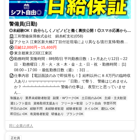
警備員(日勤)
◎未経験OK！自分らしくノビノビと働く裏技公開！◎スマホ応募から電
話面接で最短15分で内定！
三和警備保障株式会社 錦糸町支社(058)
アクセス 江東区新大橋2丁目付近現場により異なる/直行直帰/勤務地
相談可■電話面接■来社不要
日給12,000円～15,400円
東京都東京23区江東区
勤務時間 実働時間：8時間/日 平均勤務日数：1ヶ月あたり12日～22
日 ・勤務曜日：月・火・水・木・金・土・日・祝 ・勤務時間： [1]
08:00～17:00 ・最低勤務日数（週）：3日 ...
仕事内容 【電話面談のみで即採用も！】給料以外に８.6万円の臨時収
入あり♪ ┯┯┯┯┯┯┯┯┯┯ 「日勤」で整う、 警備はじめません
か？ ┷┷┷┷┷┷┷┷┷┷ 警備の仕事は、 夜型だと思っていませ
ん...
制服あり
業界未経験者歓迎
副業・WワークOK
土日祝のみOK
主婦・主夫歓迎
週1シフト提出
資格取得支援あり
フリーター歓迎
シフト自由
学歴不問
平日のみOK
経験不問
未経験者歓迎
経験者歓迎
ネイルOK
週払いOK
即日払いOK
有資格者歓迎
研修あり
ブランクOK
同じ企業の求人
正社員