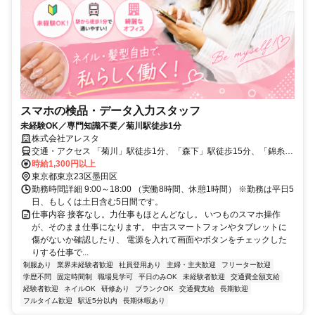
スマホの検品・データ入力スタッフ
未経験OK／専門知識不要／菊川駅徒歩1分
株式会社アレスタ
交通・アクセス 「菊川」駅徒歩1分、「森下」駅徒歩15分、「錦糸
町」駅徒歩20分
時給1,300円以上
東京都東京23区墨田区
勤務時間詳細 9:00～18:00 （実働8時間、休憩1時間） ※勤務は平日5
日、もしくは土日含む5日間です。
仕事内容 接客なし。力仕事もほとんどなし。 いつものスマホ操作
が、そのまま仕事になります。 中古スマートフォンやタブレットに
傷がないか確認したり、 電源を入れて画面やボタンをチェックした
りする仕事で...
制服あり
業界未経験者歓迎
社員登用あり
主婦・主夫歓迎
フリーター歓迎
学歴不問
固定時間制
職場見学可
平日のみOK
未経験者歓迎
交通費全額支給
経験者歓迎
ネイルOK
研修あり
ブランクOK
交通費支給
長期歓迎
フルタイム歓迎
駅近5分以内
長期休暇あり