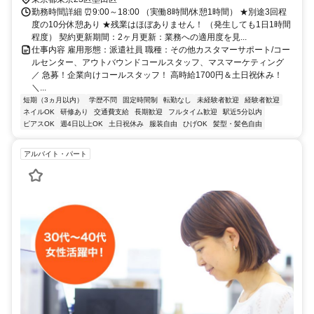
勤務時間詳細 ⏰9:00～18:00 （実働8時間/休憩1時間） ★別途3回程
度の10分休憩あり ★残業はほぼありません！ （発生しても1日1時間
程度） 契約更新期間：2ヶ月更新：業務への適用度を見...
仕事内容 雇用形態：派遣社員 職種：その他カスタマーサポート/コー
ルセンター、アウトバウンドコールスタッフ、マスマーケティング
／ 急募！企業向けコールスタッフ！ 高時給1700円＆土日祝休み！
＼...
短期（3ヵ月以内）
学歴不問
固定時間制
転勤なし
未経験者歓迎
経験者歓迎
ネイルOK
研修あり
交通費支給
長期歓迎
フルタイム歓迎
駅近5分以内
ピアスOK
週4日以上OK
土日祝休み
服装自由
ひげOK
髪型・髪色自由
アルバイト・パート