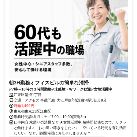
朝3H勤務オフィスビルの簡単な清掃
✅7時～10時の３時間勤務✅未経験・Wワーク歓迎✅女性活躍中
江東区清澄1丁目
交通・アクセス 半蔵門線･大江戸線｢清澄白河駅｣徒歩8分
時給1,400円
東京都東京23区江東区
勤務時間詳細 月～土／7:00～10:00(実働3h)
仕事内容 水廻りの清掃など ★女性活躍中 短時間勤務なので、サクッ
と働けます♪ 「お小遣い稼ぎをしたい」「空いている時間を有効活用
したい」など、隙間時間にお仕事しませんか？