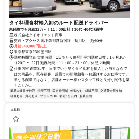
タイ料理食材輸入卸のルート配送ドライバー
未経験でも月給32万～！11：00出社！30代･40代活躍中
株式会社タイオリエント商事
交通・アクセス 地下鉄都営新宿線「菊川駅」徒歩5分
月給340,000円以上
東京都東京23区墨田区
勤務時間詳細 実働時間：1日あたり8時間 平均勤務日数：1ヶ月あた
り20日 〜 22日 勤務時間：11：00～21：00／休憩２時間
仕事内容 創業35年、日本でいち早くタイ食材を輸入した当社ならで
はの商品を、既存顧客・反響での新規顧客へお届けするお仕事です。
単なる配送ではなく、店舗オーナー様やスタッフ様と良好な関係を築
くことが...
業界未経験者歓迎
学歴不問
固定時間制
転勤なし
経験不問
交通費全額支給
研修あり
賞与あり
ブランクOK
駅近5分以内
服装自由
正社員