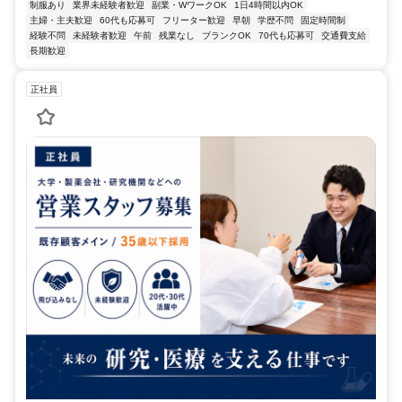
制服あり
業界未経験者歓迎
副業・WワークOK
1日4時間以内OK
主婦・主夫歓迎
60代も応募可
フリーター歓迎
早朝
学歴不問
固定時間制
経験不問
未経験者歓迎
午前
残業なし
ブランクOK
70代も応募可
交通費支給
長期歓迎
正社員