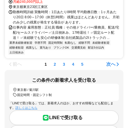
5分
月給240,000円以上
東京都東京23区江東区
勤務時間詳細 実働時間：1日あたり8時間 平均勤務日数：1ヶ月あた
り20日 8:00～17:00（休憩1時間） 残業はほとんどありません。 月初
のみ少しの残業が発生する場合が あります。
仕事内容 雇用形態：正社員 職種：その他ドライバー/乗務員、配送/宅
配/セールスドライバー ✅土日祝休み、17時退社！ ✅固定ルート配
送！ ✅未経験でも安心の研修体制 ⾃社紙製品の2tトラックの ...
業界未経験者歓迎
学歴不問
固定時間制
転勤なし
経験不問
未経験者歓迎
経験者歓迎
残業なし
賞与あり
ブランクOK
交通費支給
駅近5分以内
土日祝休み
前へ
次へ
1
2
3
4
5
この条件の新着求人を受け取る
東京都 / 菊川駅
固定時間・固定シフト制
「LINEで受け取る」では、新着求人のほか、おすすめ情報なども配信しま
す。
詳しくはこちら
LINEで受け取る