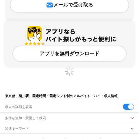
メールで受け取る
アプリを無料ダウンロード
東京都、菊川駅、固定時間・固定シフト制のアルバイト・バイト求人情報
求人の詳細を表示
条件を追加・変更して検索
市区町村を追加・変更
関連キーワード
完全在宅ワーク 全国
シール貼り 在宅
現在地周辺
ガチャガチャ
犬カフェ
東京都
駅を追加・変更