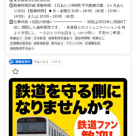
東京都東京23区墨田区
勤務時間詳細 実働時間：1日あたり8時間 平均勤務日数：1ヶ月あた
り20日 【勤務時間】 ▶月～金曜日 9:00～18:00 （休憩：13:00～
14:00） または 10:00～19:00 （休憩...
仕事内容 ⭐当院の特徴⭐ ━━━━━━━━ ・当院は2022年に両国4丁
目に 開院した歯科医院です。 ・患者様とのコミュニケーションを 何
より大切にし、一人ひとりのお話を しっかり伺い、不安やご希望...
制服あり
主婦・主夫歓迎
資格取得支援あり
固定時間制
転勤なし
交通費全額支給
経験者歓迎
賞与あり
ブランクOK
交通費支給
資格取得手当あり
アルバイト・パート