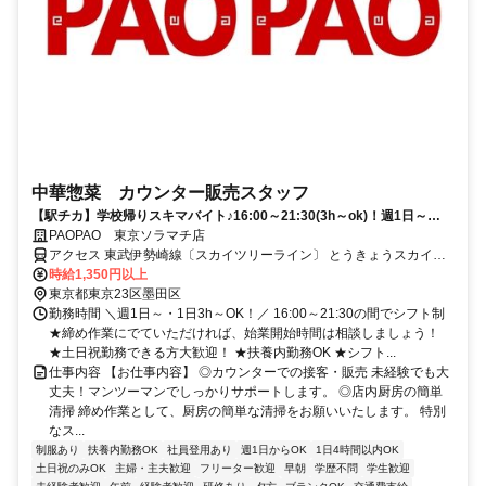
中華惣菜 カウンター販売スタッフ
【駅チカ】学校帰りスキマバイト♪16:00～21:30(3h～ok)！週1日～
OK・土日祝歓迎！学生活躍中・未経験大歓迎！
PAOPAO 東京ソラマチ店
アクセス 東武伊勢崎線〔スカイツリーライン〕 とうきょうスカイツ
リー[業平橋]東口徒歩約4分、都営浅草線 押上[スカイツリー前]A2口徒
時給1,350円以上
歩約5分、京成押上線 押上[スカイツリー前]A2口徒歩約5分
東京都東京23区墨田区
勤務時間 ＼週1日～・1日3h～OK！／ 16:00～21:30の間でシフト制
★締め作業にでていただければ、始業開始時間は相談しましょう！
★土日祝勤務できる方大歓迎！ ★扶養内勤務OK ★シフト...
仕事内容 【お仕事内容】 ◎カウンターでの接客・販売 未経験でも大
丈夫！マンツーマンでしっかりサポートします。 ◎店内厨房の簡単
清掃 締め作業として、厨房の簡単な清掃をお願いいたします。 特別
なス...
制服あり
扶養内勤務OK
社員登用あり
週1日からOK
1日4時間以内OK
土日祝のみOK
主婦・主夫歓迎
フリーター歓迎
早朝
学歴不問
学生歓迎