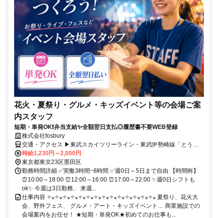
花火・夏祭り・グルメ・キッズイベント等の会場ご案
内スタッフ
短期・単発OK❗弁当支給✨全額翌日支払◎履歴書不要WEB登録
株式会社fosbury
交通・アクセス ▶東武スカイツリーライン・東武伊勢崎線「とうき
ょうスカイツリー駅」徒歩1分
時給1,230円～2,000円
東京都東京23区墨田区
勤務時間詳細 ✅実働3時間~8時間 ✅週0日～5日まで自由 【時間例】
⏰10:00～18:00 ⏰12:00～16:00 ⏰17:00～22:00 ✨週0日シフトも
ok✨ 今週は3日勤務、 来週...
仕事内容 ✧⁎✧⁎✧⁎✧⁎✧⁎✧⁎✧⁎✧⁎✧⁎✧⁎✧⁎✧⁎✧⁎✧⁎ 夏祭り、花火大
会、野外フェス、 グルメ・アート・キッズイベント… 商業施設での
会場案内をお任せ！ ★短期・単発OK★初めてのお仕事も...