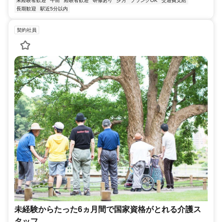
未経験者歓迎
午前
経験者歓迎
研修あり
夕方
ブランクOK
交通費支給
長期歓迎
駅近5分以内
契約社員
未経験からたった6ヵ月間で国家資格がとれる介護ス
タッフ