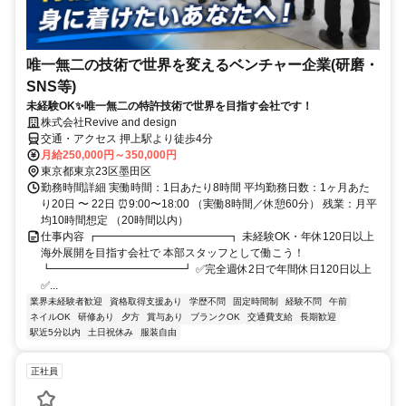
唯一無二の技術で世界を変えるベンチャー企業(研磨・
SNS等)
未経験OK✨唯一無二の特許技術で世界を目指す会社です！
株式会社Revive and design
交通・アクセス 押上駅より徒歩4分
月給250,000円～350,000円
東京都東京23区墨田区
勤務時間詳細 実働時間：1日あたり8時間 平均勤務日数：1ヶ月あた
り20日 〜 22日 ⏰9:00〜18:00 （実働8時間／休憩60分） 残業：月平
均10時間想定 （20時間以内）
仕事内容 ┏━━━━━━━━━━━━┓ 未経験OK・年休120日以上
海外展開を目指す会社で 本部スタッフとして働こう！
┗━━━━━━━━━━━━┛ ✅完全週休2日で年間休日120日以上
✅...
業界未経験者歓迎
資格取得支援あり
学歴不問
固定時間制
経験不問
午前
ネイルOK
研修あり
夕方
賞与あり
ブランクOK
交通費支給
長期歓迎
駅近5分以内
土日祝休み
服装自由
正社員