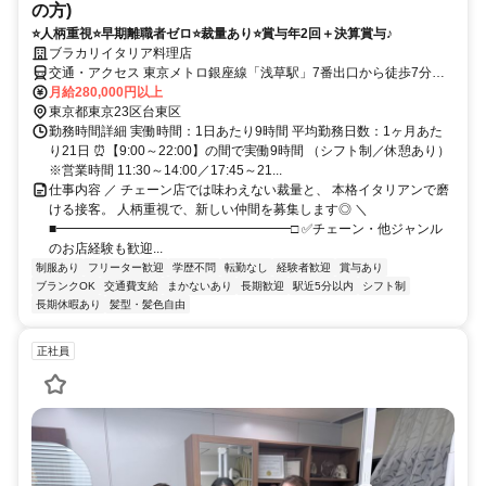
の方)
⭐人柄重視⭐早期離職者ゼロ⭐裁量あり⭐賞与年2回＋決算賞与♪
ブラカリイタリア料理店
交通・アクセス 東京メトロ銀座線「浅草駅」7番出口から徒歩7分／
東武伊勢崎線「浅草駅」徒歩5分
月給280,000円以上
東京都東京23区台東区
勤務時間詳細 実働時間：1日あたり9時間 平均勤務日数：1ヶ月あた
り21日 ⏰【9:00～22:00】の間で実働9時間 （シフト制／休憩あり）
※営業時間 11:30～14:00／17:45～21...
仕事内容 ／ チェーン店では味わえない裁量と、 本格イタリアンで磨
ける接客。 人柄重視で、新しい仲間を募集します◎ ＼
■━━━━━━━━━━━━━━━━━━□ ✅チェーン・他ジャンル
のお店経験も歓迎...
制服あり
フリーター歓迎
学歴不問
転勤なし
経験者歓迎
賞与あり
ブランクOK
交通費支給
まかないあり
長期歓迎
駅近5分以内
シフト制
長期休暇あり
髪型・髪色自由
正社員