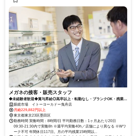
メガネの接客・販売スタッフ
◆未経験者歓迎◆賞与昇給◎高卒以上・転勤なし・ブランクOK・残業少
なめ・業界No1！
眼鏡市場 イトーヨーカドー曳舟店
月給229,882円以上
東京都東京23区墨田区
勤務時間 実働時間：8時間/日 平均勤務日数：1ヶ月あたり20日
09:30-21:30内で実働8h ※週平均実働40h／店舗により異なる ※Wワ
ーク不可 年間休日117日。月の平均残業15時間以...