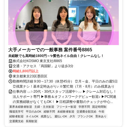
大手メーカーでの一般事務 案件番号8865
未経験でも高時給1800円～✨髪色ネイル自由！クレームなし！
株式会社KOSMO 東京支社/8865
交通・アクセス 「両国駅」より徒歩3分
時給1,800円以上
東京都東京23区墨田区
勤務時間詳細 9:00～17:30（休憩45分） ⏰月～金、平日のみの週5日
⏰残業ナシ！基本定時あがり♪ ※繁忙期（7月・8月）のみ残業あり
仕事内容 ⸜⸜✨20代・30代スタッフ活躍中✨⸝⸝ ▶クレーム対応なし！
法人サポート専門 ▶事務＆オフィスワークデビュー歓迎♪ ▶PC関連
の実務経験がなくてもOK！ ▶日程調整や書類のチェックが中心...
業界未経験者歓迎
主婦・主夫歓迎
フリーター歓迎
学歴不問
固定時間制
職場見学可
平日のみOK
経験不問
未経験者歓迎
交通費全額支給
午前
経験者歓迎
ネイルOK
残業なし
週払いOK
夕方
ブランクOK
育休あり
交通費支給
長期歓迎