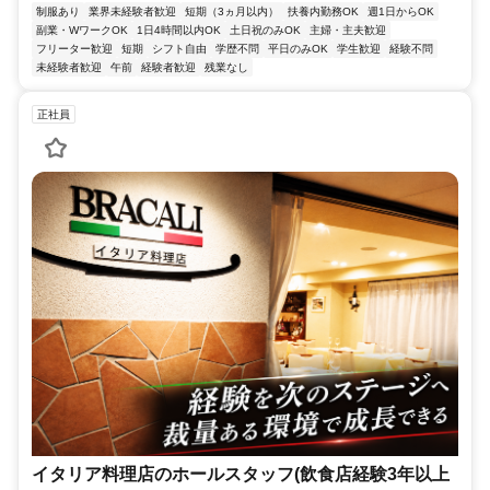
制服あり
業界未経験者歓迎
短期（3ヵ月以内）
扶養内勤務OK
週1日からOK
副業・WワークOK
1日4時間以内OK
土日祝のみOK
主婦・主夫歓迎
フリーター歓迎
短期
シフト自由
学歴不問
平日のみOK
学生歓迎
経験不問
未経験者歓迎
午前
経験者歓迎
残業なし
正社員
イタリア料理店のホールスタッフ(飲食店経験3年以上