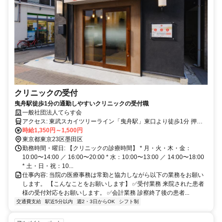
クリニックの受付
曳舟駅徒歩1分の通勤しやすいクリニックの受付職
一般社団法人てらす会
アクセス: 東武スカイツリーライン「曳舟駅」東口より徒歩1分 押上
線「京成曳舟駅」西改札口より徒歩4分
時給1,350円～1,500円
東京都東京23区墨田区
勤務時間・曜日: 【クリニックの診療時間】 * 月・火・木・金：
10:00〜14:00 ／ 16:00〜20:00 * 水：10:00〜13:00 ／ 14:00〜18:00
* 土・日・祝：10...
仕事内容: 当院の医療事務は常勤と協力しながら以下の業務をお願い
します。 【こんなことをお願いします】 ✅受付業務 来院された患者
様の受付対応をお願いします。 ✅会計業務 診察終了後の患者...
交通費支給
駅近5分以内
週2・3日からOK
シフト制