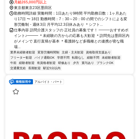
直帰が基本！
月給265,000円以上
東京都東京23区墨田区
勤務時間詳細 実働時間：1日あたり9時間 平均勤務日数：1ヶ月あた
り17日 〜 18日 勤務時間：7：30～20：00 の間でのシフトによる変
形労働制・週休3日 月平均12.3日休みあり ＊シフト...
仕事内容 訪問介護スタッフの 正社員の募集です！ ━━━おすすめポ
イント♪━━━ ＊未経験の方からの応募も大歓迎 ＊訪問先は墨田区内
がメインで 直行直帰が基本 ＊看護師など多職種との連携が密な職
場...
業界未経験者歓迎
変形労働時間制
主婦・主夫歓迎
資格取得支援あり
フリーター歓迎
バイク通勤OK
学歴不問
転勤なし
経験不問
未経験者歓迎
午前
経験者歓迎
有資格者歓迎
研修あり
夕方
賞与あり
ブランクOK
交通費支給
長期歓迎
駅近5分以内
アルバイト・パート