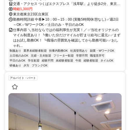
交通・アクセス つくばエクスプレス「浅草駅」より徒歩2分、東京メ
トロ銀座線「浅草駅」より徒歩10分、「田原町駅」より徒歩8分
時給1,300円
東京都東京23区台東区
勤務時間詳細 中番▶10：00～15：00 (実働5時間/休憩なし) ✅週2日
～OK ✅WワークOK ✅土日のみ・平日のみOK
仕事内容 ＼当社ならではの福利厚生が充実！／ ✅当社オリジナルの
マイル制度あり！ ┗働いた分だけマイルが貯まり給与に還元♪ ✅まず
はお試し勤務OK！ ┗職場の雰囲気を確認してから勤務可能♪ ✅おし
ゃれ...
制服あり
業界未経験者歓迎
扶養内勤務OK
社員登用あり
副業・WワークOK
土日祝のみOK
主婦・主夫歓迎
フリーター歓迎
学歴不問
職場見学可
平日のみOK
学生歓迎
経験不問
未経験者歓迎
午前
経験者歓迎
ネイルOK
研修あり
夕方
ブランクOK
アルバイト・パート