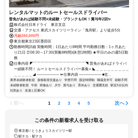
レンタルマットのルートセールスドライバー
普免があれば経験不問⭐未経験・ブランクもOK！賞与年2回✨
株式会社日本ドライ 東京支店
交通・アクセス 東武スカイツリーライン「曳舟駅」より徒歩5分
月給260,000円
東京都東京23区墨田区
勤務時間詳細 実働時間：1日あたり8時間 平均勤務日数：1ヶ月あた
り21日 ⏰08:30～17:30(実働8時間)(休憩1時間) ★平日のみの週5日勤
務
仕事内容 ◤￣￣￣￣￣￣￣￣￣￣￣￣￣￣◥ 普免があればドライバ
ー経験不問！ ルートセールスドライバー募集⭐ ◣＿＿＿＿＿＿＿＿＿
＿＿＿＿＿◢ ―――――― ⏩仕事内容 ―――――― ■玄...
業界未経験者歓迎
資格取得支援あり
学歴不問
固定時間制
職場見学可
経験不問
未経験者歓迎
午前
研修あり
夕方
賞与あり
育休あり
交通費支給
駅近5分以内
社割あり
友達と応募OK
前へ
次へ
1
2
3
4
5
この条件の新着求人を受け取る
東京都 / とうきょうスカイツリー駅
駅チカ・駅ナカ