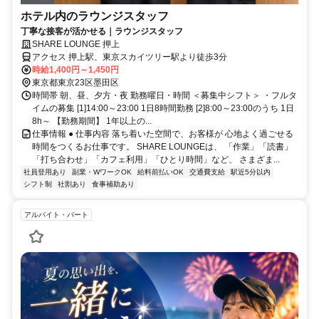
ホテル内のラウンジスタッフ
丁寧な接客が活かせる｜ラウンジスタッフ
SHARE LOUNGE 押上
アクセス 押上駅、東京スカイツリー駅より徒歩3分
時給1,400円～1,450円
東京都東京23区墨田区
時間帯 朝、昼、夕方・夜 勤務曜日・時間 ＜募集中シフト＞ ・フルタ
イムの募集 [1]14:00～23:00 1日8時間勤務 [2]8:00～23:00のうち 1日
8h～ 【勤務期間】 1年以上の...
仕事情報 ● 仕事内容 落ち着いた空間で、お客様が 心地よく過ごせる
時間をつくるお仕事です。 SHARE LOUNGEは、 「作業」「読書」
「打ち合わせ」「カフェ利用」「ひとり時間」など、 さまざま...
社員登用あり
副業・WワークOK
給料前払いOK
交通費支給
駅近5分以内
シフト制
社割あり
食事補助あり
アルバイト・パート