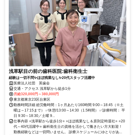
浅草駅目の前の歯科医院:歯科衛生士
経験は一切不問✨ほぼ残業なし✨20代スタッフ活躍中
医療法人社団 英歯会
交通・アクセス 浅草駅から徒歩1分
月給320,000円～380,000円
東京都東京23区台東区
勤務時間詳細 総労働時間：1ヶ月あたり160時間 9:00～18:45（※土
曜は～17:15まで） ✅休憩/13:00～14:30（1.5時間） ✅診療時間： 平
日 9:30～18:30／土曜 9...
仕事内容 ⭐浅草駅から徒歩1分⭐ ⭐ほぼ残業なし＆原則定時退社⭐ ⭐20
代～40代活躍中⭐ 歯科衛生士の資格を活かして働きたい方大歓迎！
勤務経験などは一切問いません。 診療スケジュールにゆとりがあ...