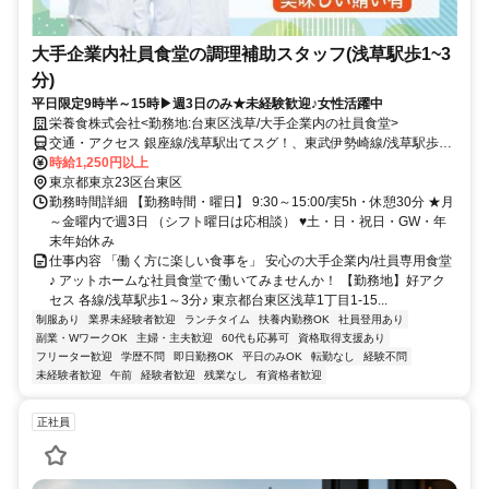
大手企業内社員食堂の調理補助スタッフ(浅草駅歩1~3
分)
平日限定9時半～15時▶週3日のみ★未経験歓迎♪女性活躍中
栄養食株式会社<勤務地:台東区浅草/大手企業内の社員食堂>
交通・アクセス 銀座線/浅草駅出てスグ！、東武伊勢崎線/浅草駅歩1
分、 浅草線・銀座線/浅草駅歩3分
時給1,250円以上
東京都東京23区台東区
勤務時間詳細 【勤務時間・曜日】 9:30～15:00/実5h・休憩30分 ★月
～金曜内で週3日 （シフト曜日は応相談） ♥土・日・祝日・GW・年
末年始休み
仕事内容 「働く方に楽しい食事を」 安心の大手企業内/社員専用食堂
♪ アットホームな社員食堂で 働いてみませんか！ 【勤務地】好アク
セス 各線/浅草駅歩1～3分♪ 東京都台東区浅草1丁目1-15...
制服あり
業界未経験者歓迎
ランチタイム
扶養内勤務OK
社員登用あり
副業・WワークOK
主婦・主夫歓迎
60代も応募可
資格取得支援あり
フリーター歓迎
学歴不問
即日勤務OK
平日のみOK
転勤なし
経験不問
未経験者歓迎
午前
経験者歓迎
残業なし
有資格者歓迎
正社員