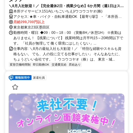
＼8月入社歓迎！／【完全週休2日・残業少なめ】6か月間（週1日はスク
ール受講）で、お給料をもらいながら会社負担で「介護職員初任者研
本所デイサービス151A(いちごいちえ)/ウコウコヤオ(株)
修」を取得できちゃいます！
アクセス: ★車・バイク・自転車通勤OK 【最寄り駅】 ・「本所吾妻
橋駅」より徒歩10分 ・「錦糸町駅」より自転車7分 ・「両国駅」よ
月給299,700円以上
り自転車8分 【本社（2次面接場所）】 ・「入谷駅」より徒歩3分 ・
東京都東京23区墨田区
「鶯谷駅」より徒歩9分 ・「上野駅」より徒歩11分
勤務時間・曜日: ◆09：00～18：00 （実働8H／休憩1H） ※夜勤は
ありません！ 【残業について】 残業時間は月平均15～20時間以下で
す。 「社員が無理して 働く環境にはしたくない」...
仕事内容: ＼8月の最短入社も大歓迎！／ 「特別な経験やスキルも資
格もない。 でも、人の役に立てる仕事がしたい」 そんなあなたに、
ちょうどいい会社です。 ︙ ウコウコヤオ（株）は、 東京・城...
変形労働時間制
即日勤務OK
交通費支給
昇給あり
派遣社員