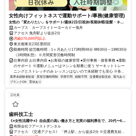
女性向けフィットネスで運動サポート/事務(健康管理)
女性の「変わりたい」をサポート/週休2日/日祝休/長期休暇/染髪・ネイ
ルOK※規定内
カーブス カーブスイトーヨーカドー曳舟
アクセス 曳舟駅より徒歩2分
月給270,000円以上
東京都東京23区墨田区
勤務時間 総労働時間：1ヶ月あたり173時間48分 9時30分～19時30分
（1時間休憩） ※月間変形労働時間制
仕事内容 お仕事内容 ●お客様の健康管理 ●受付事務・接客事務 ●運動
のサポート ※運動メニューはマシンを順番に使う サーキットトレー
ニングとストレッチのみ レッスンはないので未経験でも安心 ※各...
業界未経験者歓迎
変形労働時間制
学歴不問
経験不問
交通費全額支給
賞与あり
ブランクOK
育休あり
正社員
歯科技工士
《⭐女性活躍中⭐》自由度の高い働き方と充実の福利厚生で、20代〜60
代まで幅広く活躍できる歯科技工士
有限会社フアーストデンタル
アクセス: 《交通アクセス》 「押上駅」から徒歩2分 ※交通費支給い