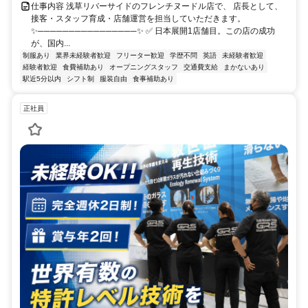
仕事内容 浅草リバーサイドのフレンチヌードル店で、 店長として、
接客・スタッフ育成・店舗運営を担当していただきます。
✨────────────────✨ ✅ 日本展開1店舗目。この店の成功
が、国内...
制服あり
業界未経験者歓迎
フリーター歓迎
学歴不問
英語
未経験者歓迎
経験者歓迎
食費補助あり
オープニングスタッフ
交通費支給
まかないあり
駅近5分以内
シフト制
服装自由
食事補助あり
正社員