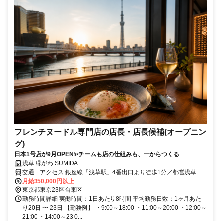
フレンチヌードル専門店の店長・店長候補(オープニン
グ)
日本1号店が9月OPEN✨チームも店の仕組みも、一からつくる
浅草 縁がわ SUMIDA
交通・アクセス 銀座線「浅草駅」4番出口より徒歩1分／都営浅草線
「浅草駅」A3出口より徒歩1分／東武線「浅草駅」より徒歩4分／つ
月給350,000円以上
くばエクスプレス「浅草駅」より徒歩11分
東京都東京23区台東区
勤務時間詳細 実働時間：1日あたり8時間 平均勤務日数：1ヶ月あた
り20日 〜 23日 【勤務例】 ・9:00～18:00 ・11:00～20:00 ・12:00～
21:00 ・14:00～23:0...