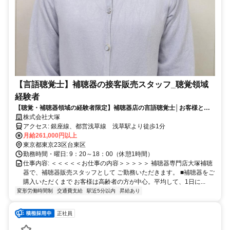
【言語聴覚士】補聴器の接客販売スタッフ_聴覚領域
経験者
【聴覚・補聴器領域の経験者限定】補聴器店の言語聴覚士│お客様と向
き合い、最適な補聴を提案
株式会社大塚
アクセス: 銀座線、都営浅草線 浅草駅より徒歩1分
月給261,000円以上
東京都東京23区台東区
勤務時間・曜日: 9：20～18：00（休憩1時間）
仕事内容: ＜＜＜＜＜お仕事の内容＞＞＞＞＞ 補聴器専門店大塚補聴
器で、補聴器販売スタッフとして ご勤務いただきます。 ■補聴器をご
購入いただくまで お客様は高齢者の方が中心。平均して、1日に...
変形労働時間制
交通費支給
駅近5分以内
昇給あり
正社員