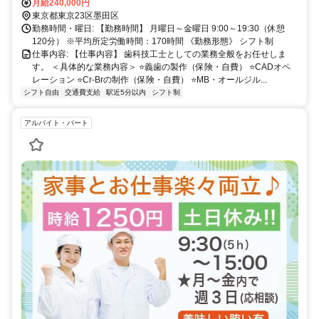
たします！
月給240,000円
東京都東京23区墨田区
勤務時間・曜日: 【勤務時間】 月曜日～金曜日 9:00～19:30（休憩
120分） ※平均所定労働時間：170時間 《勤務形態》 シフト制
仕事内容: 【仕事内容】 歯科技工士としての業務全般をお任せしま
す。 ＜具体的な業務内容＞ ⭐義歯の製作（保険・自費） ⭐CADオペ
レーション ⭐Cr-Brの制作（保険・自費） ⭐MB・オールジル...
シフト自由
交通費支給
駅近5分以内
シフト制
アルバイト・パート