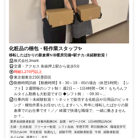
化粧品の梱包・軽作業スタッフ✨
移転したばかりの新倉庫✨冷暖房完備×駅チカ♪未経験歓迎！
株式会社Jmark
交通・アクセス 各線押上駅から徒歩5分
時給1,270円以上
東京都東京23区墨田区
勤務時間詳細 【勤務時間】9：30～19：00の場合（休憩1時間） 【シ
フト】２週間毎のシフト制！ 週2日～・1日4時間～OK！ もちろんフ
ルタイム勤務も大歓迎です◎ ◆シフト例： ・09:30～...
仕事内容 ✨未経験歓迎！ ✨ネットで販売する化粧品や日用品のピッキ
ング・梱包作業をお任せいたします♪ ＼＼ 昨年に移転したばかりの新
倉庫でのお仕事です！／／ 綺麗で快適な職場で、一緒に働きません
か？...
業界未経験者歓迎
扶養内勤務OK
副業・WワークOK
1日4時間以内OK
主婦・主夫歓迎
フリーター歓迎
シフト自由
学歴不問
即日勤務OK
職場見学可
平日のみOK
学生歓迎
転勤なし
経験不問
未経験者歓迎
午前
経験者歓迎
ネイルOK
残業なし
夕方