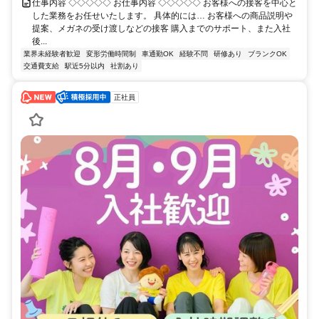
仕事内容 ◇◇◇◇◇ お仕事内容 ◇◇◇◇◇ お客様への接客を中心と
した業務をお任せいたします。 具体的には… お客様への商品説明や
提案、メガネの受け渡しなどの接客 購入までのサポート、また入社
後...
業界未経験者歓迎
変形労働時間制
車通勤OK
経験不問
研修あり
ブランクOK
交通費支給
駅近5分以内
社割あり
正社員