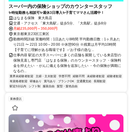
スーパー内の保険ショップのカウンタースタッフ
✨時短勤務も相談可✨週休3日導入✨子育てママさん活躍中！
はなまる保険 東大島店
交通・アクセス 「東大島駅」徒歩5分、「大島駅」徒歩8分
月給235,000円～350,000円
東京都東京23区江東区
勤務時間詳細 実働時間：1日あたり8時間 平均勤務日数：1ヶ月あた
り21日 〜 22日 10:00～20:00 ※休憩90分 ※残業は月平均10時間
【子育てに理解がある職場です】 ✅お子様の急な...
仕事内容 駅近の大手スーパーに多くの店舗を展開 している来店型の
保険見直し専門店 「はなまる保険」のカウンタースタッフ ・保険料
金を抑えたい ・がんに備える保険を追加したい ・今の保険が満期に
なるの...
業界未経験者歓迎
主婦・主夫歓迎
学歴不問
経験不問
未経験者歓迎
経験者歓迎
有資格者歓迎
研修あり
賞与あり
ブランクOK
交通費支給
長期歓迎
駅近5分以内
シフト制
服装自由
髪型・髪色自由
業務委託