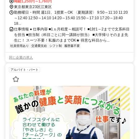
時給1,250円～1,760円
東京都東京23区江東区
勤務曜日・時間 週1日、1授業～OK 〈夏期講習〉 9:50～11:10 11:20
～12:40 12:50～14:10 14:20～15:40 15:50～17:10 17:20～18:40
18...
仕事情報 ● 仕事内容 ■1ヵ月程度～相談可！ ■1対1～2までで文系科目
を担当 ■担当制（科目ごとに同一講師が担当） ■大学帰りそのまま先
生に！ スーツ不要！私服のままでOK★ 得意な科目から...
社員登用あり
交通費支給
シフト制
履歴書不要
同じ企業の求人
アルバイト・パート