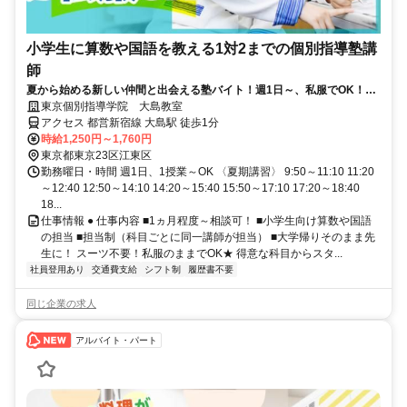
小学生に算数や国語を教える1対2までの個別指導塾講
師
夏から始める新しい仲間と出会える塾バイト！週1日～、私服でOK！テ
ストや帰省なども調整可能！
東京個別指導学院 大島教室
アクセス 都営新宿線 大島駅 徒歩1分
時給1,250円～1,760円
東京都東京23区江東区
勤務曜日・時間 週1日、1授業～OK 〈夏期講習〉 9:50～11:10 11:20
～12:40 12:50～14:10 14:20～15:40 15:50～17:10 17:20～18:40
18...
仕事情報 ● 仕事内容 ■1ヵ月程度～相談可！ ■小学生向け算数や国語
の担当 ■担当制（科目ごとに同一講師が担当） ■大学帰りそのまま先
生に！ スーツ不要！私服のままでOK★ 得意な科目からスタ...
社員登用あり
交通費支給
シフト制
履歴書不要
同じ企業の求人
アルバイト・パート