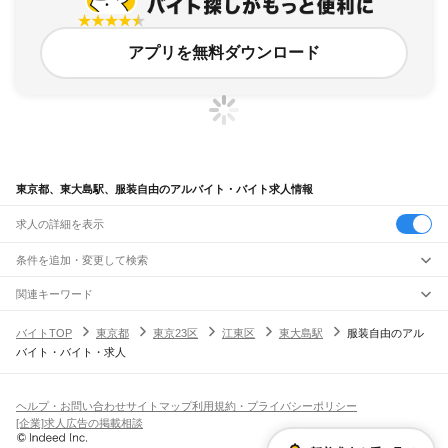
アプリを無料ダウンロード
東京都、東大島駅、服装自由のアルバイト・バイト求人情報
求人の詳細を表示
条件を追加・変更して検索
市区町村を追加・変更
関連キーワード
完全在宅ワーク 全国
シール貼り 在宅
現在地周辺
ガチャガチャ
犬カフェ
東京都
駅を追加・変更
バイトTOP
東京都
東京23区
江東区
東大島駅
服装自由のアル
東京都
すべて
バイト・バイト・求人
東京23区
すべて
職種を追加・変更
JR東海道本線(東京～熱海)
千代田区
中央区
港区
新宿区
文京区
台東区
墨田区
江東区
品川区
目黒区
大田区
東京駅
新橋駅
品川駅
飲食・フードサービス
世田谷区
渋谷区
中野区
杉並区
豊島区
北区
荒川区
板橋区
練馬区
足立区
葛飾区
特徴を追加・変更
飲食・フードサービス
江戸川区
すべて
ヘルプ・お問い合わせ
サイトマップ
利用規約・プライバシーポリシー
JR山手線
ホールスタッフ
キッチンスタッフ
皿洗い・洗い場
精肉・鮮魚加工
給食調理
人気
[企業]求人広告の掲載相談
大崎駅
五反田駅
目黒駅
恵比寿駅
渋谷駅
原宿駅
代々木駅
新宿駅
新大久保駅
八王子市
立川市
武蔵野市
三鷹市
青梅市
府中市
昭島市
調布市
町田市
小金井市
雇用形態を追加・変更
パン屋（ベーカリー）
フードカウンター販売員
バー（BAR）・バーテンダー
日払いOK
高校生歓迎
学生歓迎
深夜の仕事
髪型・髪色自由
ひげOK
ネイルOK
高田馬場駅
目白駅
池袋駅
大塚駅
巣鴨駅
駒込駅
田端駅
西日暮里駅
日暮里駅
鶯谷駅
小平市
日野市
東村山市
国分寺市
国立市
福生市
狛江市
東大和市
清瀬市