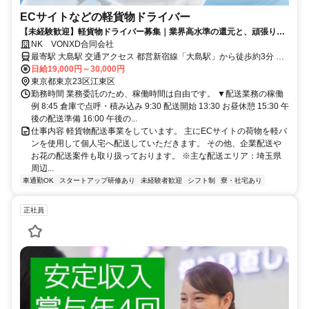
ECサイトなどの軽貨物ドライバー
【未経験歓迎】軽貨物ドライバー募集｜業界高水準の還元と、頑張りを
評価するインセンティブ制度あり！
NK VONXD合同会社
最寄駅 大島駅 交通アクセス 都営新宿線「大島駅」から徒歩約3分 ※
上記は事務所へのアクセスです。 ※実際の勤務地は埼玉県内物流倉
日給19,000円～30,000円
庫になります。
東京都東京23区江東区
勤務時間 業務委託のため、稼働時間は自由です。 ▼配送業務の稼働
例 8:45 倉庫で点呼・積み込み 9:30 配送開始 13:30 お昼休憩 15:30 午
後の配送準備 16:00 午後の...
仕事内容 軽貨物配送事業をしています。 主にECサイトの荷物を軽バ
ンを使用して個人宅へ配送していただきます。 その他、企業配送や
お花の配送案件も取り扱っております。 ※主な配送エリア：埼玉県
周辺...
車通勤OK
スタートアップ研修あり
未経験者歓迎
シフト制
寮・社宅あり
正社員