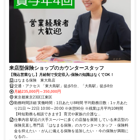
来店型保険ショップのカウンタースタッフ
【飛込営業なし】月給制で安定収入♪保険の知識はなくてOK！
はなまる保険 東大島店
交通・アクセス 「東大島駅」徒歩5分、「大島駅」徒歩8分
月給235,000円～350,000円
東京都東京23区江東区
勤務時間詳細 実働時間：1日あたり8時間 平均勤務日数：1ヶ月あた
り21日 〜 22日 10:00～20:00 ※休憩90分 ※残業は月平均10時間
【時短勤務も相談できます】 育児や家族の介護な...
仕事内容 駅近の大手スーパーに多くの店舗を展開 している来店型の
保険見直し専門店 「はなまる保険」のカウンタースタッフ ・保険料
金を抑えたい ・がんに備える保険を追加したい ・今の保険が満期に
なるの...