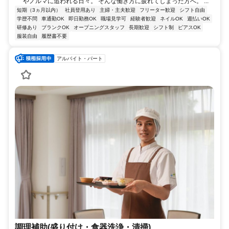
やノルマに追われる日々。 そんな働き方に疲れてしまった方へ。 ...
短期（3ヵ月以内）
社員登用あり
主婦・主夫歓迎
フリーター歓迎
シフト自由
学歴不問
車通勤OK
即日勤務OK
職場見学可
経験者歓迎
ネイルOK
週払いOK
研修あり
ブランクOK
オープニングスタッフ
長期歓迎
シフト制
ピアスOK
服装自由
履歴書不要
アルバイト・パート
調理補助(盛り付け・食器洗浄・清掃)