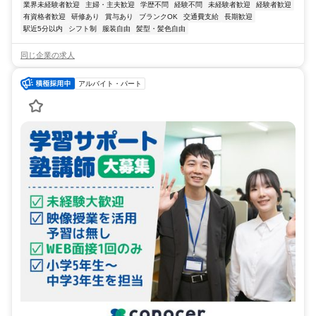
業界未経験者歓迎
主婦・主夫歓迎
学歴不問
経験不問
未経験者歓迎
経験者歓迎
有資格者歓迎
研修あり
賞与あり
ブランクOK
交通費支給
長期歓迎
駅近5分以内
シフト制
服装自由
髪型・髪色自由
同じ企業の求人
アルバイト・パート