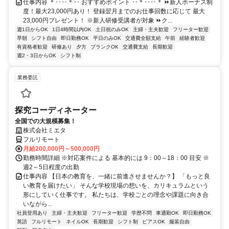
仕事内容 ＊‥‥＊‥ おすすめポイント ‥＊‥‥＊ ⏩新人ボーナス制
度！最大23,000円あり！ 登録翌月までのお仕事回数に応じて 最大
23,000円プレゼント！ ※新人研修受講者が対象 ⏩ク...
週1日からOK
1日4時間以内OK
土日祝のみOK
主婦・主夫歓迎
フリーター歓迎
早朝
シフト自由
即日勤務OK
平日のみOK
交通費全額支給
午前
経験者歓迎
有資格者歓迎
研修あり
夕方
ブランクOK
交通費支給
長期歓迎
週2・3日からOK
シフト制
業務委託
探究コーディネーター
全国での大規模募集！
株式会社ミエタ
フルリモート
月給200,000円～500,000円
勤務時間詳細 ※対応案件による 基本的には 9：00～18：00 目安 ※
週2～5日程度の出勤
仕事内容 【日本の教育を、一緒に前進させませんか？】 「もっと良
い教育を届けたい」 そんな学校現場の想いを、カリキュラムという
形にしていく仕事です。 私たちは、学校ごとの理念や課題に向き合
いながら...
社員登用あり
主婦・主夫歓迎
フリーター歓迎
学歴不問
車通勤OK
即日勤務OK
英語
フルリモート
ネイルOK
長期歓迎
シフト制
ピアスOK
服装自由