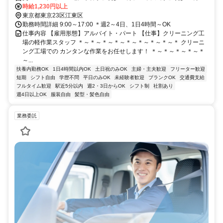
「大島駅」徒歩14分、「亀戸駅」徒歩20分、「平井駅」徒歩20分、
時給1,230円以上
「東あずま駅」徒歩20分
東京都東京23区江東区
勤務時間詳細 9:00～17:00 ＊週2～4日、1日4時間～OK
仕事内容 【雇用形態】アルバイト・パート 【仕事】クリーニング工
場の軽作業スタッフ ＊～＊～＊～＊～＊～＊～＊～＊～＊ クリーニ
ング工場での カンタンな作業をお任せします！ ＊～＊～＊～＊～＊
～...
扶養内勤務OK
1日4時間以内OK
土日祝のみOK
主婦・主夫歓迎
フリーター歓迎
短期
シフト自由
学歴不問
平日のみOK
未経験者歓迎
ブランクOK
交通費支給
フルタイム歓迎
駅近5分以内
週2・3日からOK
シフト制
社割あり
週4日以上OK
服装自由
髪型・髪色自由
業務委託