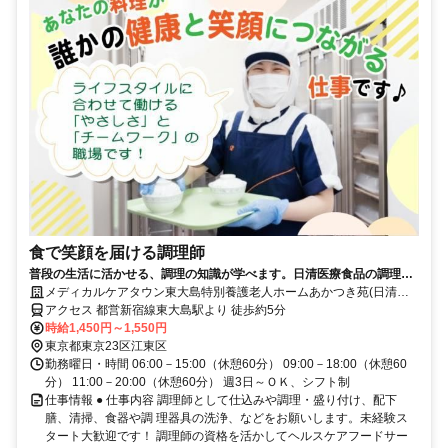
食で笑顔を届ける調理師
普段の生活に活かせる、調理の知識が学べます。日清医療食品の調理師
（パート・アルバイト）求人
メディカルケアタウン東大島特別養護老人ホームあかつき苑(日清医
療食品株式会社 東京支店)
アクセス 都営新宿線東大島駅より 徒歩約5分
時給1,450円～1,550円
東京都東京23区江東区
勤務曜日・時間 06:00－15:00（休憩60分） 09:00－18:00（休憩60
分） 11:00－20:00（休憩60分） 週3日～ＯＫ、シフト制
仕事情報 ● 仕事内容 調理師として仕込みや調理・盛り付け、配下
膳、清掃、食器や調 理器具の洗浄、などをお願いします。未経験ス
タート大歓迎です！ 調理師の資格を活かしてヘルスケアフードサー