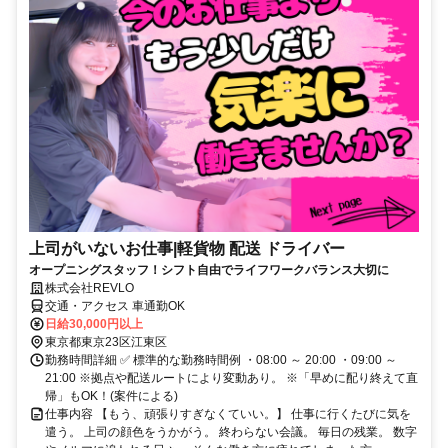
上司がいないお仕事|軽貨物 配送 ドライバー
オープニングスタッフ！シフト自由でライフワークバランス大切に
株式会社REVLO
交通・アクセス 車通勤OK
日給30,000円以上
東京都東京23区江東区
勤務時間詳細 ✅ 標準的な勤務時間例 ・08:00 ～ 20:00 ・09:00 ～
21:00 ※拠点や配送ルートにより変動あり。 ※「早めに配り終えて直
帰」もOK！(案件による)
仕事内容 【もう、頑張りすぎなくていい。】 仕事に行くたびに気を
遣う。 上司の顔色をうかがう。 終わらない会議。 毎日の残業。 数字