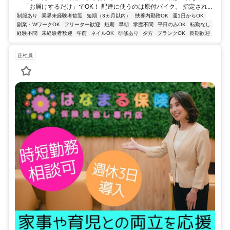
「お届けするだけ」でOK！ 配達に使うのは原付バイク。 指定され...
制服あり
業界未経験者歓迎
短期（3ヵ月以内）
扶養内勤務OK
週1日からOK
副業・WワークOK
フリーター歓迎
短期
早朝
学歴不問
平日のみOK
転勤なし
経験不問
未経験者歓迎
午前
ネイルOK
研修あり
夕方
ブランクOK
長期歓迎
正社員