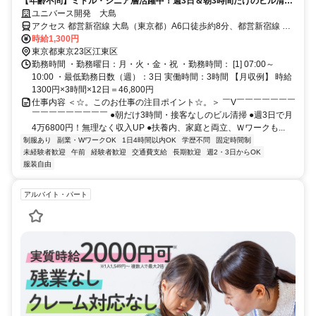
【年齢不問】ミドル・シニア層活躍中！週3日＆朝3時間だけのビル清掃
♪経験問わず採用中！★女性活躍中★
ユニバース開発 大島
アクセス 都営新宿線 大島（東京都）A6口徒歩約8分、都営新宿線 東
大島大島口(北)徒歩約10分、東武亀戸線 亀戸水神徒歩約17分
時給1,300円
東京都東京23区江東区
勤務時間 ・勤務曜日：月・火・金・祝 ・勤務時間： [1] 07:00～
10:00 ・最低勤務日数（週）：3日 実働時間：3時間 【月収例】 時給
1300円×3時間×12日＝46,800円
仕事内容 ＜☆。このお仕事の注目ポイント☆。＞ ￣V￣￣￣￣￣￣￣
￣￣￣￣￣￣￣￣￣ ●朝だけ3時間・接客なしのビル清掃 ●週3日で月
4万6800円！無理なく収入UP ●扶養内、家庭と両立、Ｗワークも...
制服あり
副業・WワークOK
1日4時間以内OK
学歴不問
固定時間制
未経験者歓迎
午前
経験者歓迎
交通費支給
長期歓迎
週2・3日からOK
服装自由
アルバイト・パート