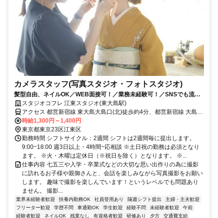
カメラスタッフ(写真スタジオ・フォトスタジオ)
髪型自由、ネイルOK／WEB面接可！／業務未経験可！／SNSでも流行
っているかわいい雰囲気のお店／週3日～可／社員割引あり／専門学校
スタジオコフレ 江東スタジオ(東大島駅)
などで教わる技術が無料で身につけられます！
アクセス 都営新宿線 東大島大島口(北)徒歩約4分、都営新宿線 大島
（東京都）A5口徒歩約15分、都営新宿線 西大島A3口徒歩約26分
時給1,300円～1,400円
東京都東京23区江東区
勤務時間 シフトサイクル：2週間 シフトは2週間毎に提出します。
9:00~18:00 週3日以上・4時間~応相談 ※土日祝の勤務は必須となり
ます。 ※火・木曜は定休日（※祝日を除く）となります。 ※...
仕事内容 七五三や入学・卒業式などの大切な思い出作りの為に撮影
に訪れるお子様や親御さんと、会話を楽しみながら写真撮影をお願い
します。 趣味で撮影を楽しんでいます！というレベルでも問題あり
ません。 撮影...
業界未経験者歓迎
扶養内勤務OK
社員登用あり
隔週シフト提出
主婦・主夫歓迎
フリーター歓迎
学歴不問
車通勤OK
学生歓迎
経験不問
未経験者歓迎
午前
経験者歓迎
ネイルOK
残業なし
有資格者歓迎
研修あり
夕方
交通費支給