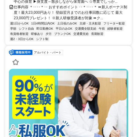
中心の保育 ▶身支度～散歩しながら保育園へ ☆専業でしっか...
仕事内容 ＊‥‥＊‥ おすすめポイント ‥＊‥‥＊ ⏩新人ボーナス制
度！最大23,000円あり！ 登録翌月までのお仕事回数に応じて 最大
23,000円プレゼント！ ※新人研修受講者が対象 ⏩ク...
週1日からOK
1日4時間以内OK
土日祝のみOK
主婦・主夫歓迎
フリーター歓迎
早朝
シフト自由
即日勤務OK
平日のみOK
交通費全額支給
午前
経験者歓迎
有資格者歓迎
研修あり
夕方
ブランクOK
交通費支給
長期歓迎
週2・3日からOK
シフト制
アルバイト・パート