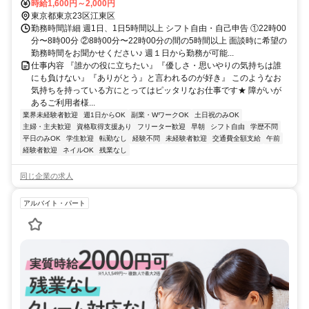
時給1,600円～2,000円
東京都東京23区江東区
勤務時間詳細 週1日、1日5時間以上 シフト自由・自己申告 ①22時00
分〜8時00分 ②8時00分〜22時00分の間の5時間以上 面談時に希望の
勤務時間をお聞かせください♪ 週１日から勤務が可能...
仕事内容 『誰かの役に立ちたい』『優しさ・思いやりの気持ちは誰
にも負けない』『ありがとう』と言われるのが好き』 このようなお
気持ちを持っている方にとってはピッタリなお仕事です★ 障がいが
あるご利用者様...
業界未経験者歓迎
週1日からOK
副業・WワークOK
土日祝のみOK
主婦・主夫歓迎
資格取得支援あり
フリーター歓迎
早朝
シフト自由
学歴不問
平日のみOK
学生歓迎
転勤なし
経験不問
未経験者歓迎
交通費全額支給
午前
経験者歓迎
ネイルOK
残業なし
同じ企業の求人
アルバイト・パート