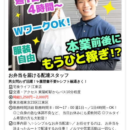
お弁当を届ける配達スタッフ
男女問わず活躍！✨履歴書不要✨シフト融通きく！
宅食ライフ 江東店
交通・アクセス 東陽町駅からバス10分程度
時給1,250円～2,000円
東京都東京23区江東区
勤務時間詳細 勤務時間 8：00〜17：00 週1日～／1日4時間～OK！
◎ご自身の急な体調不良など、 当日お休みにも柔軟対応 ◎フルタイ
ム希望の方も大歓迎！
仕事内容 ＼✨シンプルなお弁当配達✨／ お任せするのは、 お弁当を
決まったルートで配達するお仕事！ ノルマや営業活動は一切なく、