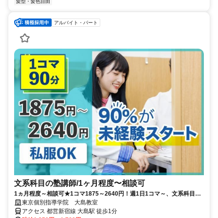
髪型・髪色自由
アルバイト・パート
文系科目の塾講師/1ヶ月程度〜相談可
1ヵ月程度～相談可★1コマ1875～2640円！週1日1コマ～、文系科目を
担当！
東京個別指導学院 大島教室
アクセス 都営新宿線 大島駅 徒歩1分