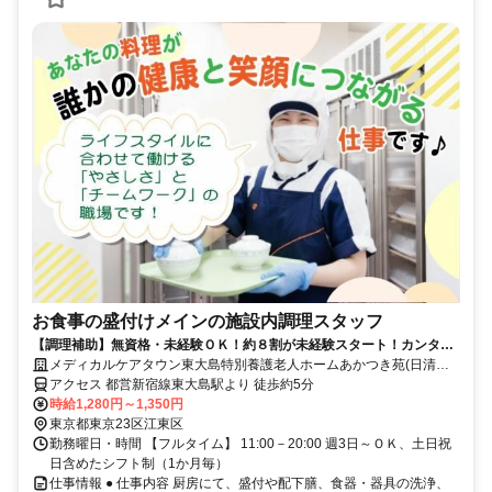
お食事の盛付けメインの施設内調理スタッフ
【調理補助】無資格・未経験ＯＫ！約８割が未経験スタート！カンタン
な盛付・配下膳・洗浄など
メディカルケアタウン東大島特別養護老人ホームあかつき苑(日清医
療食品株式会社 東京支店)
アクセス 都営新宿線東大島駅より 徒歩約5分
時給1,280円～1,350円
東京都東京23区江東区
勤務曜日・時間 【フルタイム】 11:00－20:00 週3日～ＯＫ、土日祝
日含めたシフト制（1か月毎）
仕事情報 ● 仕事内容 厨房にて、盛付や配下膳、食器・器具の洗浄、