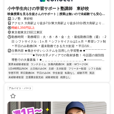
小中学生向けの学習サポート塾講師 東砂校
映像授業を見る生徒さんのサポート｜授業は無いので未経験でも安心｜
WEB面接/1回｜週2日～OK｜履歴書不要｜応募後はフォームに1分で回
コノ塾 東砂校
答｜1分単位で給与支給｜WワークOK｜私服勤務｜有給休暇あり｜定時
アクセス 大島駅より徒歩7分/東大島駅より徒歩10分/西大島駅より徒
退社
歩16分
時給1,350円以上
東京都東京23区江東区
勤務時間 ・勤務曜日：火・水・木・金・土 ・最低勤務日数（週）：2
日 シフトサイクル：1ヶ月 ＊シフトサイクルは1ヵ月 ＊希望シフト制
＊平日のみ勤務OK ＊週末勤務できる方大歓迎 ＊平日/16:...
仕事内容 ★働きやすいシステムを活用した学習塾★ ■￣￣￣￣￣￣￣
￣￣￣￣￣￣￣■ TVや大手メディアでの取材多数！ 今話題の個別指
導塾での大量募集！ ■＿＿＿＿＿＿＿＿＿＿＿＿＿＿■ ―――――...
業界未経験者歓迎
ランチタイム
扶養内勤務OK
副業・WワークOK
1日4時間以内OK
土日祝のみOK
主婦・主夫歓迎
フリーター歓迎
シフト自由
学歴不問
即日勤務OK
平日のみOK
学生歓迎
転勤なし
経験不問
英語
未経験者歓迎
交通費全額支給
経験者歓迎
残業なし
アルバイト・パート