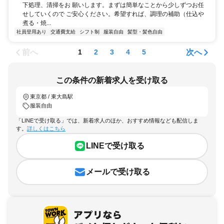
下処理、清掃をお 願いします。まずは簡単なことから少しずつお任
せしていくので ご安心ください。希望すれば、調理の補助（仕込や
煮る・焼...
社員登用あり
交通費支給
シフト制
服装自由
髪型・髪色自由
前へ
次へ
1
2
3
4
5
この条件の新着求人を受け取る
東京都 / 東大島駅
服装自由
「LINEで受け取る」では、新着求人のほか、おすすめ情報なども配信しま
す。
詳しくはこちら
LINEで受け取る
メールで受け取る