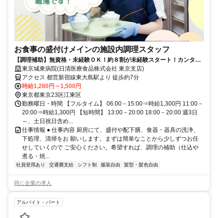
お食事の盛付けメインの施設内調理スタッフ
【調理補助】無資格・未経験ＯＫ！約８割が未経験スタート！カンタン
な盛付・配下膳・洗浄など
東京城東病院(日清医療食品株式会社 東京支店)
アクセス 都営新宿線東大島駅より 徒歩約7分
時給1,280円～1,500円
東京都東京23区江東区
勤務曜日・時間 【フルタイム】 06:00－15:00⇒時給1,300円 11:00－
20:00⇒時給1,300円 【短時間】 13:00－20:00 18:00－20:00 週3日
～、土日祝日含め...
仕事情報 ● 仕事内容 厨房にて、盛付や配下膳、食器・器具の洗浄、
下処理、清掃をお 願いします。まずは簡単なことから少しずつお任
せしていくので ご安心ください。希望すれば、調理の補助（仕込や
煮る・焼...
社員登用あり
交通費支給
シフト制
服装自由
髪型・髪色自由
同じ企業の求人
アルバイト・パート