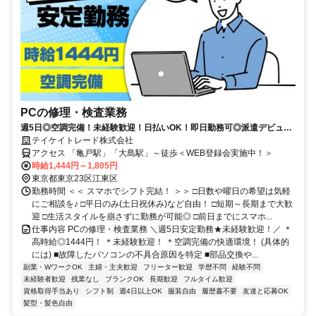
PCの修理・検査業務
週5日◎空調完備！未経験歓迎！日払いOK！即日勤務可◎派遣デビュー
歓迎【WEB登録会実施中】
テイケイトレード株式会社
アクセス 「亀戸駅」「大島駅」～徒歩＜WEB登録会実施中！＞
時給1,444円～1,805円
東京都東京23区江東区
勤務時間 ＜＜ スマホでシフト完結！ ＞＞ □日数や曜日の希望は気軽
にご相談を♪ □平日のみ(土日祝休み)など自由！ □短期～長期まで大歓
迎 □生活スタイルを崩さずに勤務が可能◎ □前日までにスマホ...
仕事内容 PCの修理・検査業務 ＼週5日安定勤務★未経験歓迎！／ ＊
高時給◎1444円！ ＊未経験歓迎！ ＊空調完備の快適環境！ (具体的
には) ■故障したパソコンの不具合原因を特定 ■部品交換や...
副業・WワークOK
主婦・主夫歓迎
フリーター歓迎
学歴不問
経験不問
未経験者歓迎
残業なし
ブランクOK
長期歓迎
フルタイム歓迎
資格取得手当あり
シフト制
週4日以上OK
服装自由
履歴書不要
友達と応募OK
髪型・髪色自由