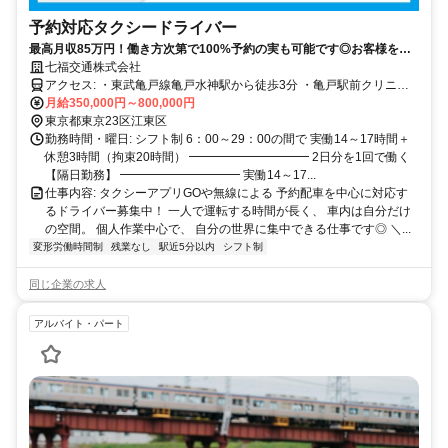
予約対応タクシードライバー
最高月収85万円！働き方次第で100%予約の実も可能です◎お客様を探
して走り回る必要は一切ナシ！
七福交通株式会社
アクセス: ・東武亀戸線亀戸水神駅から徒歩3分 ・亀戸駅前クリニッ
クから車で7分 ・都立江東商業高等学校から徒歩4分 ★車通勤ＯＫ、
月給350,000円～800,000円
自転車通勤OK、バイク通勤OK ★駐車場あり 江戸川区、墨田区、足
東京都東京23区江東区
立区、千葉県市川市など 近隣から通うドライバーも在籍。 中には、1
勤務時間・曜日: シフト制 6：00～29：00の間で 実働14～17時間＋
時間かけて車で通勤している方もいます。
休憩3時間（拘束20時間） ━━━━━━━━━━ 2日分を1回で働く
【隔日勤務】 ━━━━━━━━━━ 実働14～17...
仕事内容: タクシーアプリGOや無線による 予約配車を中心に対応す
るドライバー募集中！ 一人で運転する時間が長く、 車内は自分だけ
の空間。 個人作業中心で、 自分の世界に集中できる仕事です◎ ＼...
変形労働時間制
残業なし
駅近5分以内
シフト制
同じ企業の求人
アルバイト・パート