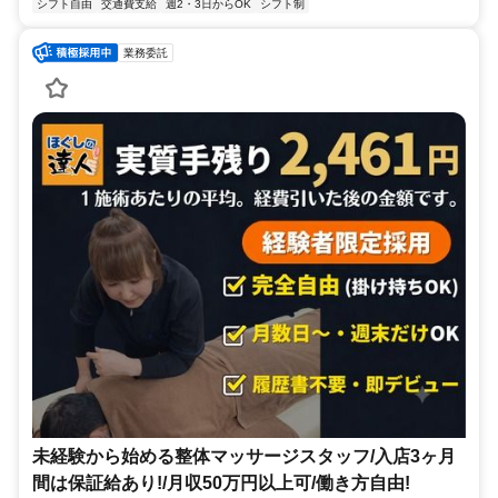
シフト自由
交通費支給
週2・3日からOK
シフト制
業務委託
未経験から始める整体マッサージスタッフ/入店3ヶ月
間は保証給あり!/月収50万円以上可/働き方自由!