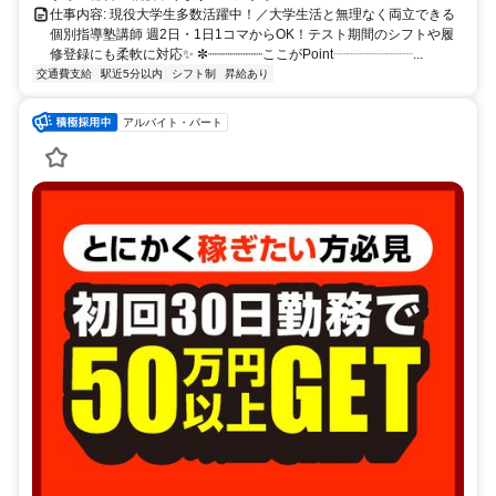
仕事内容: 現役大学生多数活躍中！／大学生活と無理なく両立できる
個別指導塾講師 週2日・1日1コマからOK！テスト期間のシフトや履
修登録にも柔軟に対応✨ ✼┈┈┈┈┈┈┈ここがPoint┈┈┈┈┈┈...
交通費支給
駅近5分以内
シフト制
昇給あり
アルバイト・パート