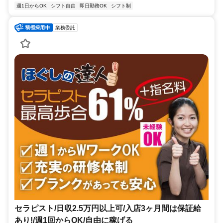
週1日からOK
シフト自由
即日勤務OK
シフト制
業務委託
セラピスト/日収2.5万円以上可/入店3ヶ月間は保証給
あり!/週1回からOK/自由に稼げる