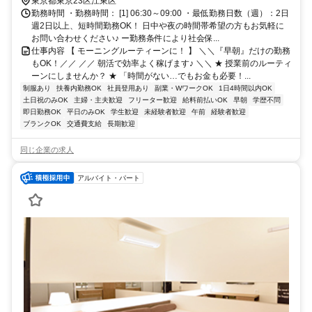
東京都東京23区江東区
勤務時間 ・勤務時間： [1] 06:30～09:00 ・最低勤務日数（週）：2日
週2日以上、短時間勤務OK！ 日中や夜の時間帯希望の方もお気軽に
お問い合わせください♪ ー勤務条件により社会保...
仕事内容 【 モーニングルーティーンに！ 】 ＼＼『早朝』だけの勤務
もOK！／／ ／／ 朝活で効率よく稼げます♪ ＼＼ ★ 授業前のルーティ
ーンにしませんか？ ★ 「時間がない…でもお金も必要！...
制服あり
扶養内勤務OK
社員登用あり
副業・WワークOK
1日4時間以内OK
土日祝のみOK
主婦・主夫歓迎
フリーター歓迎
給料前払いOK
早朝
学歴不問
即日勤務OK
平日のみOK
学生歓迎
未経験者歓迎
午前
経験者歓迎
ブランクOK
交通費支給
長期歓迎
同じ企業の求人
アルバイト・パート