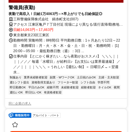
警備員(夜勤)
夜勤で高収入！日給1万4063円～×早上がりでも日給保証◎
三和警備保障株式会社 錦糸町支社(007)
アクセス 江東区亀戸７丁目付近 現場により異なる/直行直帰/勤務地相
談可 ■電話面接■来社不要■即日勤務
日給14,063円～17,463円
東京都東京23区江東区
勤務時間 実働時間：8時間/日 平均勤務日数：1ヶ月あたり12日～22
日 ・勤務曜日：月・火・水・木・金・土・日・祝 ・勤務時間： [1]
20:00～05:00 ・最低勤務日数（週）：3日 ...
仕事内容 【とにかく稼ぎたい…なら夜勤がおススメ♪】 ＼＼＼｜｜
｜｜／／／ 毎週「水曜日」が給料日♪ 【お支払いは業界最速級】 ／
／／｜｜ ｜｜＼＼＼ ＞うれしい【週払い制】＜ 日曜日〆→＜翌週
水...
制服あり
業界未経験者歓迎
副業・WワークOK
土日祝のみOK
主婦・主夫歓迎
週1シフト提出
資格取得支援あり
フリーター歓迎
シフト自由
学歴不問
即日勤務OK
平日のみOK
経験不問
未経験者歓迎
経験者歓迎
ネイルOK
夜間
週払いOK
即日払いOK
有資格者歓迎
同じ企業の求人
アルバイト・パート