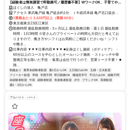
【経験者は簡単講習で即勤務可／履歴書不要】WワークOK、子育てや介
護、他の仕事をしながら自分に合った働き方をしている方が活躍中
ほぐしの達人 亀戸店
アクセス 東武亀戸線 亀戸徒歩約1分、ＪＲ総武本線 亀戸北口徒歩約2
分、東武亀戸線 亀戸水神徒歩約13分 亀戸駅北口徒歩スグ 錦糸町駅か
1業務あたり 2,428円以上（業務 60分）
らも通えます！
東京都東京23区江東区
勤務時間 最低勤務期間：3ヶ月以上 最低勤務日数：週１日 最低勤務
時間：1日3時間 ※皆さんのプライベートの時間も大切だと考えてお
りますので、働き方やシフトはお気軽にご相談くださいね！ シフト
や働き...
仕事内容 ▼▼▼仕事内容▼▼▼ ■全身ほぐし施術（ボディケア） ・
60分以上のコースを中心としたオールハンド施術 ・ストレッチや骨
盤矯正等を除いた手技 ・集客は会社で行うので、営業トーク不要！ ■
雑...
制服あり
業界未経験者歓迎
週1日からOK
土日祝のみOK
主婦・主夫歓迎
フリーター歓迎
早朝
学歴不問
即日勤務OK
職場見学可
平日のみOK
経験不問
未経験者歓迎
午前
経験者歓迎
有資格者歓迎
夕方
ブランクOK
長期歓迎
週2・3日からOK
アルバイト・パート