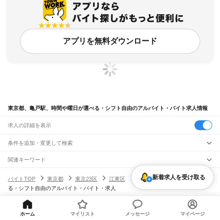
アプリを無料ダウンロード
東京都、亀戸駅、時間や曜日が選べる・シフト自由のアルバイト・バイト求人情報
求人の詳細を表示
条件を追加・変更して検索
市区町村を追加・変更
関連キーワード
完全在宅ワーク 全国
シール貼り 在宅
現在地周辺
ガチャガチャ
犬カフェ
東京都
駅を追加・変更
新着求人を受け取る
バイトTOP
東京都
東京23区
江東区
亀戸駅
時間や曜日が選べ
東京都
すべて
る・シフト自由のアルバイト・バイト・求人
東京23区
すべて
職種を追加・変更
JR東海道本線(東京～熱海)
千代田区
中央区
港区
新宿区
文京区
台東区
墨田区
江東区
品川区
目黒区
大田区
東京駅
新橋駅
品川駅
飲食・フードサービス
世田谷区
渋谷区
中野区
杉並区
豊島区
北区
荒川区
板橋区
練馬区
足立区
葛飾区
特徴を追加・変更
飲食・フードサービス
江戸川区
すべて
ホーム
マイリスト
メッセージ
マイページ
ヘルプ・お問い合わせ
サイトマップ
利用規約・プライバシーポリシー
JR山手線