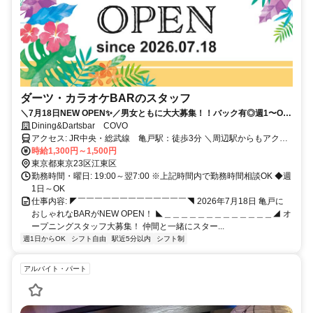
ダーツ・カラオケBARのスタッフ
＼7月18日NEW OPEN✨／男女ともに大大募集！！バック有◎週1〜OK
＆髪型タトゥー完全自由！駅チカ徒歩3分！
Dining&Dartsbar COVO
アクセス: JR中央・総武線 亀戸駅：徒歩3分 ＼周辺駅からもアクセ
ス抜群！／ 錦糸町駅、新小岩駅、平井駅、秋葉原駅、 西大島駅、押
時給1,300円～1,500円
上駅などからも乗り換えなし！ ⭐️総武線一本で千葉エリアからも通勤
東京都東京23区江東区
ラクラク！ 市川駅・本八幡駅から約10分、 船橋駅・津田沼駅からも
勤務時間・曜日: 19:00～翌7:00 ※上記時間内で勤務時間相談OK ◆週
20分ちょっとで 通える好立地✨️✨️
1日～OK
仕事内容: ◤￣￣￣￣￣￣￣￣￣￣￣￣￣◥ 2026年7月18日 亀戸に
おしゃれなBARがNEW OPEN！ ◣＿＿＿＿＿＿＿＿＿＿＿＿＿◢ オ
ープニングスタッフ大募集！ 仲間と一緒にスター...
週1日からOK
シフト自由
駅近5分以内
シフト制
アルバイト・パート