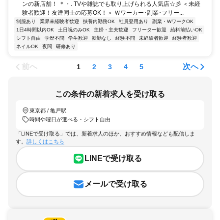
ンの新店舗！ ＊・. TVや雑誌でも取り上げられる人気店☆彡 ＜未経
験者歓迎！友達同士の応募OK！＞ Ｗワーカー･副業･フリー...
制服あり
業界未経験者歓迎
扶養内勤務OK
社員登用あり
副業・WワークOK
1日4時間以内OK
土日祝のみOK
主婦・主夫歓迎
フリーター歓迎
給料前払いOK
シフト自由
学歴不問
学生歓迎
転勤なし
経験不問
未経験者歓迎
経験者歓迎
ネイルOK
夜間
研修あり
前へ
次へ
1
2
3
4
5
この条件の新着求人を受け取る
東京都 / 亀戸駅
時間や曜日が選べる・シフト自由
「LINEで受け取る」では、新着求人のほか、おすすめ情報なども配信しま
す。
詳しくはこちら
LINEで受け取る
メールで受け取る