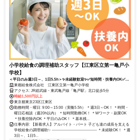
小学校給食の調理補助スタッフ【江東区立第一亀戸小
学校】
＜平日のみ週3日～、1日5.5h＞✨未経験歓迎✨✅短時間・扶養内OK✅基
本残業なし！普段の家事の延長でOK♪
東都給食株式会社 江東区立第一亀戸小学校
アクセス: ​JR総武線・東武亀戸線「亀戸駅」北口徒歩5分
時給1,500円以上
東京都東京23区江東区
勤務時間・曜日: 9:00～15:00（実働5.5h） ＊週3日～OK！ ＊時間・
曜日応相談（週20h以内） ＊短時間勤務OK！ ＊Wワーク・副業OK
＊扶養控除内OK ＊平日のみOK！ ＊基本残...
仕事内容: 【新着求人】アルバイト・パート 子ども達の成長を支える
学校給食の調理補助✨ ------------------------------------ ＊未経験OK！ ＊週
3日～、1日5...