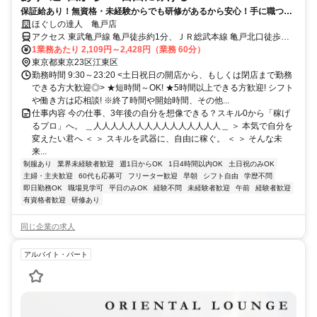
保証給あり！無資格・未経験からでも研修があるから安心！手に職つけ
て高収入！
ほぐしの達人 亀戸店
アクセス 東武亀戸線 亀戸徒歩約1分、ＪＲ総武本線 亀戸北口徒歩約2
分、東武亀戸線 亀戸水神徒歩約13分 亀戸駅北口徒歩スグ 錦糸町駅か
1業務あたり 2,109円～2,428円（業務 60分）
らも通えます！
東京都東京23区江東区
勤務時間 9:30～23:20 <土日祝日の開店から、もしくは閉店まで勤務
できる方大歓迎◎> ★短時間～OK! ★5時間以上できる方歓迎! シフト
や働き方は応相談! ※終了時間や開始時間、その他...
仕事内容 今の仕事、3年後の自分を想像できる？スキル0から「稼げ
るプロ」へ。 ＿人人人人人人人人人人人人人人人＿ ＞ 本気で自分を
変えたい君へ ＜ ＞ スキルを武器に、自由に稼ぐ。 ＜ ＞ そんな未
来...
制服あり
業界未経験者歓迎
週1日からOK
1日4時間以内OK
土日祝のみOK
主婦・主夫歓迎
60代も応募可
フリーター歓迎
早朝
シフト自由
学歴不問
即日勤務OK
職場見学可
平日のみOK
経験不問
未経験者歓迎
午前
経験者歓迎
有資格者歓迎
研修あり
同じ企業の求人
アルバイト・パート