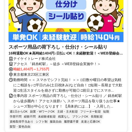
スポーツ用品の荷下ろし・仕分け・シール貼り
16時退勤OK★高時給1404円♪日払いOK！未経験歓迎！＜WEB登録会実
施中＞
テイケイトレード株式会社
アクセス 「錦糸町駅」～徒歩 ＜WEB登録会実施中！＞
時給1,404円～1,755円
東京都東京23区江東区
勤務時間 ＜＜ スマホでシフト完結！ ＞＞ □日数や曜日の希望は気軽
にご相談を♪ □平日のみ(土日祝休み)など自由！ □短期～長期まで大歓
迎 □生活スタイルを崩さずに勤務が可能◎ □前日までにスマホ...
仕事内容 スポーツ用品の荷下ろし・仕分け・シール貼り ／ 錦糸町駅
から徒歩圏内！ アクセス抜群♪ ＼ スポーツ用品を取り扱うお仕事★
シューズ類が中心となります！ 【具体的には…】 ・入荷した...
週1日からOK
副業・WワークOK
主婦・主夫歓迎
フリーター歓迎
短期
学歴不問
経験不問
未経験者歓迎
残業なし
ブランクOK
長期歓迎
資格取得手当あり
シフト制
服装自由
履歴書不要
友達と応募OK
髪型・髪色自由