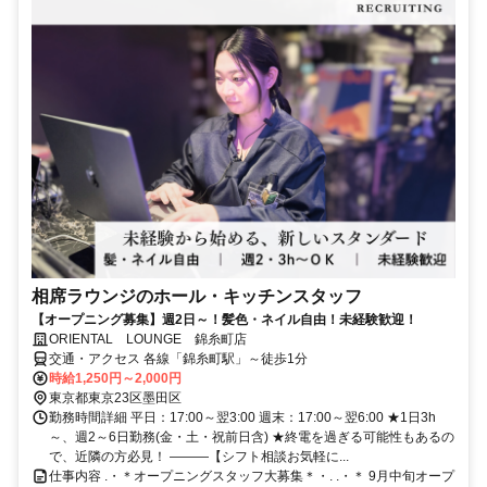
相席ラウンジのホール・キッチンスタッフ
【オープニング募集】週2日～！髪色・ネイル自由！未経験歓迎！
ORIENTAL LOUNGE 錦糸町店
交通・アクセス 各線「錦糸町駅」～徒歩1分
時給1,250円～2,000円
東京都東京23区墨田区
勤務時間詳細 平日：17:00～翌3:00 週末：17:00～翌6:00 ★1日3h
～、週2～6日勤務(金・土・祝前日含) ★終電を過ぎる可能性もあるの
で、近隣の方必見！ ―――【シフト相談お気軽に...
仕事内容 .・＊オープニングスタッフ大募集＊・. .・＊ 9月中旬オープ