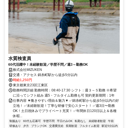
水質検査員
60代活躍中！未経験歓迎／学歴不問／週3～勤務OK
株式会社MIZUKEN
交通・アクセス 錦糸町駅から徒歩5分以内
時給1,250円
東京都東京23区江東区
勤務時間詳細 勤務時間：08:40-17:30 シフト：週３～５勤務 ※希望
に沿ってシフト組み 週5・フルタイム勤務も可 契約更新期間：1年
仕事内容 ▼働きやすい理由＆魅力▼ ✅錦糸町駅から徒歩5分以内の好
立地！ ✅未経験歓迎！丁寧な研修で安心スタート！ ✅週3日〜勤務
OK！土日祝休みでプライベート充実！ ✅年間休日120日以上＆各種
休暇...
制服あり
60代も応募可
学歴不問
平日のみOK
転勤なし
未経験者歓迎
午前
研修あり
夕方
ブランクOK
交通費支給
長期歓迎
フルタイム歓迎
駅近5分以内