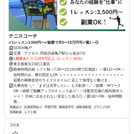
テニスコーチ
✅1レッスン3,500円〜✅副業で月5〜10万円可✅週1～◎
GODAI亀戸
交通・アクセス JR総武線亀戸駅から徒歩7分
1業務あたり 3,500円以上（レッスン 80分）
東京都東京23区江東区
勤務時間詳細 シフト制（7:30〜23:10の間で応相談） ✨週1日〜OK ✨
短時間のみ、曜日固定もOK ＝＝＝＝＝＝＝＝＝＝＝＝＝＝＝＝＝＝
副業の稼働状況やライフスタイルに 応じて無理なく働けま...
仕事内容 ＼✨「まずは見学したい」も大歓迎✨／ ✅副業・Wワーク
OK ✅経験で報酬アップのチャンスあり✨ ✅冷暖房完備の屋内屋内コ
ート！ 天候に左右されない安定した収入◎ ✅週1回〜OK・短時間勤
務...
制服あり
社員登用あり
学歴不問
職場見学可
経験者歓迎
ブランクOK
長期歓迎
シフト制
正社員