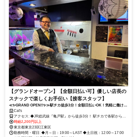
【グランドオープン】【全額日払い可】優しい店長の
スナックで楽しくお手伝い【接客スタッフ】
≪✨GRAND OPEN!!✨≫駅チカ徒歩3分！全額日払いOK！気軽に働ける
アットホームなお店♪✅店長やママを目指す方にもオススメ✩ˎˊ˗飲食店の
Cat's
運営が学べるチャンスも◎
アクセス: ◆JR総武線『亀戸駅』から徒歩3分！ 駅チカで各駅からア
クセス良好◎ 学校・仕事、お出かけ帰りに 寄り道感覚で出勤も♪ 秋
時給2,200円以上
葉原駅、新宿駅、中野駅など 各主要駅から乗換えなしで通勤便利！
東京都東京23区江東区
小岩駅や錦糸町駅、船橋駅や幕張駅 などからも電車1本でらくらくア
勤務時間・曜日: ◆月～日：19:00～LAST ◆土日祝：12:00～17:00