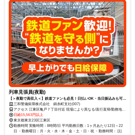
列車見張員(夜勤)
【＞夜勤で高収入＜】鉄道ファンも必見！日払いOK・当日振込みも可能
♪
三和警備保障株式会社 錦糸町支社(007)
アクセス 江東区亀戸７丁目付近 現場により異なる/直行直帰/勤務地相
談可 ■電話面接■来社不要■即日勤務
日給15,563円以上
東京都東京23区江東区
勤務時間 実働時間：8時間/日 平均勤務日数：1ヶ月あたり12日～22
日 ・勤務曜日：月・火・水・木・金・土・日・祝 ・勤務時間： [1]