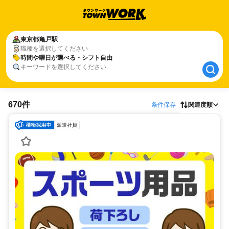
東京都
東京都
亀戸駅
亀戸駅
職種を選択してください
時間や曜日が選べる・シフト自由
時間や曜日が選べる・シフト自由
キーワードを選択してください
670件
条件保存
関連度順
派遣社員