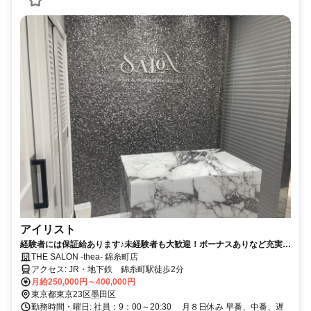
アイリスト
経験者には保証給あります♪未経験者も大歓迎！ボーナスありなど充実し
た待遇あり♪オンライン説明OK♪◎前職の給与以上を保証！【美容師免許
THE SALON -thea- 錦糸町店
必須】
アクセス: JR・地下鉄 錦糸町駅徒歩2分
月給250,000円～400,000円
東京都東京23区墨田区
勤務時間・曜日: 社員：9：00～20:30 月８日休み 早番、中番、遅