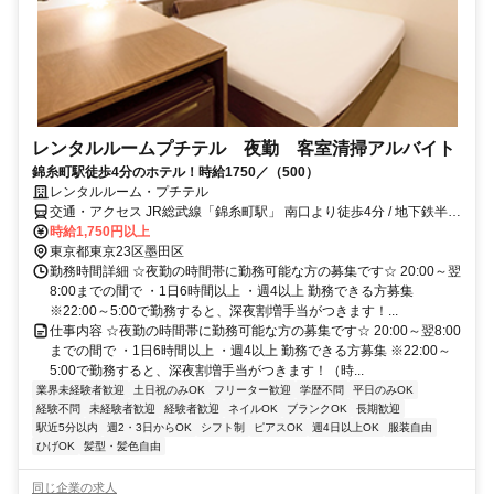
レンタルルームプチテル 夜勤 客室清掃アルバイト
錦糸町駅徒歩4分のホテル！時給1750／（500）
レンタルルーム・プチテル
交通・アクセス JR総武線「錦糸町駅」 南口より徒歩4分 / 地下鉄半蔵
門線「錦糸町駅」 1番出口より徒歩4分
時給1,750円以上
東京都東京23区墨田区
勤務時間詳細 ☆夜勤の時間帯に勤務可能な方の募集です☆ 20:00～翌
8:00までの間で ・1日6時間以上 ・週4以上 勤務できる方募集
※22:00～5:00で勤務すると、深夜割増手当がつきます！...
仕事内容 ☆夜勤の時間帯に勤務可能な方の募集です☆ 20:00～翌8:00
までの間で ・1日6時間以上 ・週4以上 勤務できる方募集 ※22:00～
5:00で勤務すると、深夜割増手当がつきます！（時...
業界未経験者歓迎
土日祝のみOK
フリーター歓迎
学歴不問
平日のみOK
経験不問
未経験者歓迎
経験者歓迎
ネイルOK
ブランクOK
長期歓迎
駅近5分以内
週2・3日からOK
シフト制
ピアスOK
週4日以上OK
服装自由
ひげOK
髪型・髪色自由
同じ企業の求人