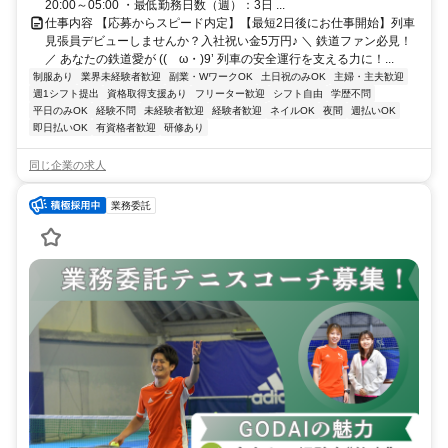
20:00～05:00 ・最低勤務日数（週）：3日 ...
仕事内容 【応募からスピード内定】【最短2日後にお仕事開始】列車
見張員デビューしませんか？入社祝い金5万円♪ ＼ 鉄道ファン必見！
／ あなたの鉄道愛が ((ゝω・)9’ 列車の安全運行を支える力に！...
制服あり
業界未経験者歓迎
副業・WワークOK
土日祝のみOK
主婦・主夫歓迎
週1シフト提出
資格取得支援あり
フリーター歓迎
シフト自由
学歴不問
平日のみOK
経験不問
未経験者歓迎
経験者歓迎
ネイルOK
夜間
週払いOK
即日払いOK
有資格者歓迎
研修あり
同じ企業の求人
業務委託