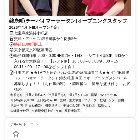
錦糸町(チーパオマーラータン)オープニングスタッフ
2026年4月下旬オープン予定♪
七宝麻辣湯錦糸町店
交通・アクセス 錦糸町駅から徒歩5分
時給1,300円以上
東京都東京23区墨田区
勤務時間詳細 9:00～0:00 ◆週2日・1日3h～シフト相談OK!! 9時から
入れる方大歓迎！！ 【シフト例】 18：00～0：00/9：00～15：
00/11：00～17：00など シフト自由...
仕事内容 ★★TVでも紹介された話題の麻辣湯専門店★★ 七宝麻辣湯
（チーパオマーラータン）錦糸町店 今回はオープニングメンバーを
募集します！！ 【お仕事内容】 ・調理補助 ・簡単な盛り付け ・お客
様の...
制服あり
扶養内勤務OK
社員登用あり
週1日からOK
副業・WワークOK
1日4時間以内OK
土日祝のみOK
主婦・主夫歓迎
フリーター歓迎
シフト自由
学歴不問
即日勤務OK
職場見学可
平日のみOK
学生歓迎
転勤なし
未経験者歓迎
交通費全額支給
午前
経験者歓迎
アルバイト・パート