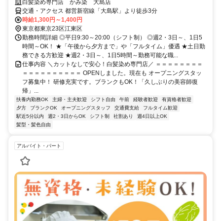
白髪染め専門店 かみ染 大島店
交通・アクセス 都営新宿線「大島駅」より徒歩3分
時給1,300円～1,400円
東京都東京23区江東区
勤務時間詳細 ◎平日9:30～20:00（シフト制） ◎週2・3日～、1日5
時間～OK！ ★「午後から夕方まで」や「フルタイム」優遇 ★土日勤
務できる方歓迎 ★週2・3日～、1日5時間～勤務可能な職...
仕事内容 ＼カットなしで安心！白髪染め専門店／ ＝＝＝＝＝＝＝＝
＝＝＝＝＝＝＝＝＝＝ OPENしました。現在も オープニングスタッ
フ募集中！ 研修充実です。ブランクもOK！「久しぶりの美容師復
帰」...
扶養内勤務OK
主婦・主夫歓迎
シフト自由
午前
経験者歓迎
有資格者歓迎
夕方
ブランクOK
オープニングスタッフ
交通費支給
フルタイム歓迎
駅近5分以内
週2・3日からOK
シフト制
社割あり
週4日以上OK
髪型・髪色自由
アルバイト・パート