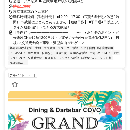
交通・アクセス JR総武線 亀戸駅から徒歩4分
時給1,300円
東京都東京23区江東区
勤務時間詳細 【勤務時間】 ■10:00～17:30 （実働6.5時間／休憩1時
間） ※残業はほとんどありません 【勤務日数】 ■平日週4日以上 フル
タイム勤務(週5日) できる方大歓迎！
仕事内容 ╭──────────────･････─╮ ▼お仕事のポイント ✅
未経験OK ✅時給1300円以上 ✅駅チカ徒歩4分 ✅完全週休2日制(土日
祝) ✅交通費支給 ✅服装・髪型自由 ✅ヒゲ・ネ...
業界未経験者歓迎
主婦・主夫歓迎
フリーター歓迎
シフト自由
即日勤務OK
平日のみOK
学生歓迎
転勤なし
経験不問
未経験者歓迎
午前
ネイルOK
夕方
ブランクOK
交通費支給
長期歓迎
フルタイム歓迎
駅近5分以内
シフト制
長期休暇あり
アルバイト・パート