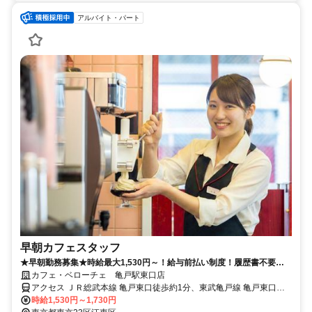
アルバイト・パート
早朝カフェスタッフ
★早朝勤務募集★時給最大1,530円～！給与前払い制度！履歴書不要！
社割あり！カフェ勤務未経験歓迎！
カフェ・ベローチェ 亀戸駅東口店
アクセス ＪＲ総武本線 亀戸東口徒歩約1分、東武亀戸線 亀戸東口徒
歩約1分、東武亀戸線 亀戸水神徒歩約10分 亀戸駅 東口徒歩0分
時給1,530円～1,730円