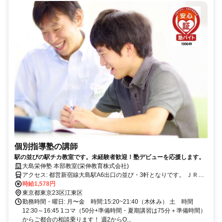
個別指導塾の講師
駅の並びの駅チカ教室です。未経験者歓迎！塾デビューを応援します。
大島栄伸塾 本部教室(栄伸教育株式会社)
アクセス: 都営新宿線大島駅A6出口の並び・3軒となりです。 ＪＲ総
武線亀戸駅からは東陽町駅前行（亀21）、葛西橋行き（亀24）、東
時給1,578円
東京都東京23区江東区
大島駅前行（草24）のいずれかにご乗車ください。 大島駅前下車。
勤務時間・曜日: 月〜金 時間:15:20~21:40（木休み） 土 時間
12:30～16:45 1コマ（50分+準備時間・夏期講習は75分＋準備時間）
からご都合の相談乗ります！ 週2からO...