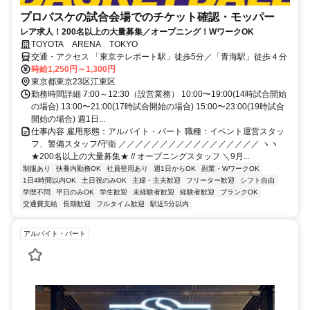
プロバスケの試合会場でのチケット確認・モッパー
レア求人！200名以上の大量募集／オープニング！WワークOK
TOYOTA ARENA TOKYO
交通・アクセス 「東京テレポート駅」徒歩5分／「青海駅」徒歩４分
時給1,250円～1,300円
東京都東京23区江東区
勤務時間詳細 7:00～12:30（設営業務） 10:00〜19:00(14時試合開始
の場合) 13:00〜21:00(17時試合開始の場合) 15:00〜23:00(19時試合
開始の場合) 週1日...
仕事内容 雇用形態：アルバイト・パート 職種：イベント運営スタッ
フ、警備スタッフ/守衛 ／／／／／／／／／／／／／／／／／ ヽヽ
★200名以上の大量募集★ // オープニングスタッフ ＼9月...
制服あり
扶養内勤務OK
社員登用あり
週1日からOK
副業・WワークOK
1日4時間以内OK
土日祝のみOK
主婦・主夫歓迎
フリーター歓迎
シフト自由
学歴不問
平日のみOK
学生歓迎
未経験者歓迎
経験者歓迎
ブランクOK
交通費支給
長期歓迎
フルタイム歓迎
駅近5分以内
アルバイト・パート