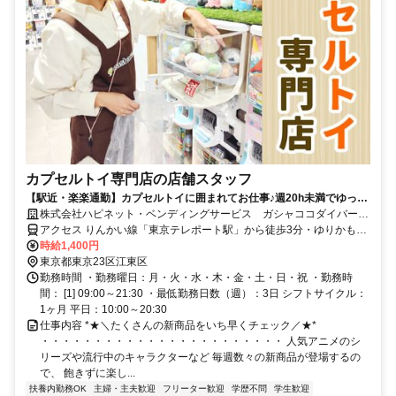
カプセルトイ専門店の店舗スタッフ
【駅近・楽楽通勤】カプセルトイに囲まれてお仕事♪週20h未満でゆった
り勤務のシフトです◎ネイル＆ピアスOK・髪色自由
株式会社ハピネット・ベンディングサービス ガシャココダイバーシ
ティ東京
アクセス りんかい線「東京テレポート駅」から徒歩3分・ゆりかもめ
「台場駅」から徒歩5分 ★公共交通機関の場合交通費全額支給
時給1,400円
東京都東京23区江東区
勤務時間 ・勤務曜日：月・火・水・木・金・土・日・祝 ・勤務時
間： [1] 09:00～21:30 ・最低勤務日数（週）：3日 シフトサイクル：
1ヶ月 平日：10:00～20:30
仕事内容 *★＼たくさんの新商品をいち早くチェック／★*
・・・・・・・・・・・・・・・・・・・・・・・ 人気アニメのシ
リーズや流行中のキャラクターなど 毎週数々の新商品が登場するの
で、 飽きずに楽し...
扶養内勤務OK
主婦・主夫歓迎
フリーター歓迎
学歴不問
学生歓迎