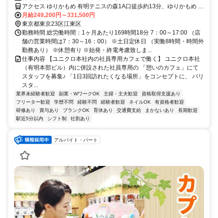
Support】
アクセス ゆりかもめ 有明テニスの森1A口徒歩約13分、ゆりかもめ お
台場海浜公園2番口徒歩約14分、ゆりかもめ 市場前1A口徒歩約16分
月給249,200円～331,500円
東京都東京23区江東区
勤務時間 総労働時間：1ヶ月あたり169時間18分 7：00～17:00 （店
舗の営業時間は7：30～16：00） ※土日定休日 （実働8時間・時間外
勤務あり） ※休憩有り ※始発・終電考慮致しま...
仕事内容 【ユニクロ本社内の社員専用カフェで働く】 ユニクロ本社
（有明本部ビル）内に併設された社員専用の 「憩いのカフェ」にて
スタッフを募集♪ 「1日3回訪れたくなる場所」をコンセプトに、 バリ
スタ...
業界未経験者歓迎
副業・WワークOK
主婦・主夫歓迎
資格取得支援あり
フリーター歓迎
学歴不問
経験不問
経験者歓迎
ネイルOK
有資格者歓迎
研修あり
賞与あり
ブランクOK
育休あり
交通費支給
まかないあり
長期歓迎
駅近5分以内
シフト制
社割あり
アルバイト・パート