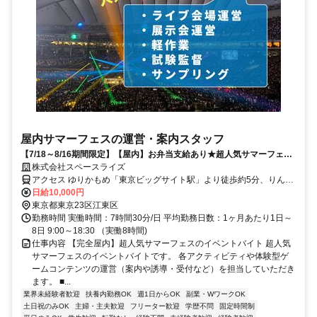
屋内サマーフェスの運営・案内スタッフ
【7/18～8/16期間限定】【屋内】お弁当支給あり★超人気サマーフェ
ス！スマホ申請＆即日現金♪
株式会社スペースライズ
アクセス ゆりかもめ「東京ビッグサイト駅」より徒歩約5分、りんか
い線「国際展示場駅」より徒歩約9分
日給10,000円
東京都東京23区江東区
勤務時間 実働時間：7時間30分/日 平均勤務日数：1ヶ月あたり1日～
8日 9:00～18:30 （実働8時間)
仕事内容 【完全屋内】超人気サマーフェスのイベントバイト 超人気
サマーフェスのイベントバイトです。 各アクティビティや体験型ゲ
ームコンテンツの運営（案内や誘導・受付など）を担当していただき
ます。 ■...
業界未経験者歓迎
扶養内勤務OK
週1日からOK
副業・WワークOK
土日祝のみOK
主婦・主夫歓迎
フリーター歓迎
学歴不問
固定時間制