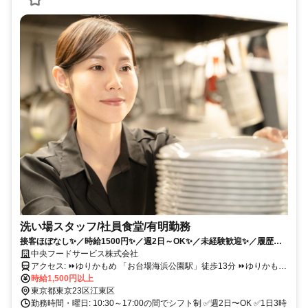
洗い場スタッフ/社員食堂/有明勤務
接客ほぼなし✨／時給1500円✨／週2日～OK✨／未経験歓迎✨／履歴書
不要
中央フードサービス株式会社
アクセス: ⏩️ゆりかもめ 「お台場海浜公園駅」徒歩13分 ⏩️ゆりかもめ
「有明テニスの森駅」徒歩15分 ⏩️ゆりかもめ 「東京ビッグサイト
時給1,500円以上
駅」徒歩18分 ⏩️りんかい線「国際展示場駅」徒歩15分 ⏩️都営バス
東京都東京23区江東区
都05-2/ 海01/ 東16 系統 「有明一丁目」徒歩8分 新橋/豊洲/国際展示
勤務時間・曜日: 10:30～17:00の間でシフト制 ✅週2日〜OK ✅1日3時