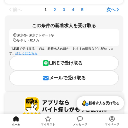
前へ
次へ
1
2
3
4
5
この条件の新着求人を受け取る
東京都 / 東京テレポート駅
駅チカ・駅ナカ
「LINEで受け取る」では、新着求人のほか、おすすめ情報なども配信しま
す。
詳しくはこちら
LINEで受け取る
メールで受け取る
新着求人を受け取る
アプリを無料ダウンロード
ホーム
マイリスト
メッセージ
マイページ