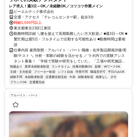
レア求人！週3日～OK／未経験OK／コツコツ作業メイン
ビーエルテック株式会社
交通・アクセス 「テレコムセンター駅」徒歩3分
時給1,500円以上
東京都東京23区江東区
勤務時間詳細 ＼腰を据えて長期勤務したい方大歓迎／ ■週3日～OK ■
繁忙期は週5日・フルタイムで出勤する可能性あり ■勤務時間は要相
談
仕事内容 雇用形態：アルバイト・パート 職種：化学製品開発評価/実
験/テスト ＼ 分析・実験の経験を活かせる ／ ラボ内での実験アシス
タント募集！ 「学校で実験や研究をしていた」 「工場や研究施設...
制服あり
業界未経験者歓迎
ランチタイム
扶養内勤務OK
副業・WワークOK
主婦・主夫歓迎
フリーター歓迎
シフト自由
学歴不問
職場見学可
平日のみOK
経験不問
未経験者歓迎
交通費全額支給
午前
経験者歓迎
残業なし
夕方
ブランクOK
交通費支給
アルバイト・パート