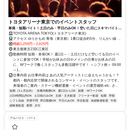
トヨタアリーナ東京でのイベントスタッフ
単発・短期バイト！土日のみ・平日のみOK！空いた日にスキマバイト！
未経験歓迎！髪色・髪型・ネイルOK
TOYOTA ARENA TOKYO(トヨタアリーナ東京)
アクセス ゆりかもめ 青海（東京都）1番口徒歩約5分、りんかい線 東
京テレポートA口徒歩約6分、ゆりかもめ お台場海浜公園2番口徒歩約
時給1,250円～2,025円
11分 「青海駅」徒歩5分、「東京テレポート」徒歩6分、「お台場海
東京都東京23区江東区
浜公園駅」徒歩11分
勤務時間 短期・単発OK！ 週1日～・土日だけなど空いてる日のイベ
ントに参加でOK！学校がお休みの日やメインの仕事がお休みの日
に、Wワークで働くスタッフも多数活躍中です！ ＜シフト例＞ 09:00
～1...
仕事内容 お仕事内容は あの人気アーティストに会えちゃうかも！？
都内・都内近郊で開催されるコンサート・イベントのスタッフです。
来場者のご案内・ステージ機材運搬・イベントの運営補助 etc.. さ...
短期（3ヵ月以内）
扶養内勤務OK
週1日からOK
副業・WワークOK
1日4時間以内OK
土日祝のみOK
主婦・主夫歓迎
フリーター歓迎
短期
早朝
シフト自由
学歴不問
即日勤務OK
平日のみOK
学生歓迎
未経験者歓迎
午前
経験者歓迎
夜間
夕方
アルバイト・パート