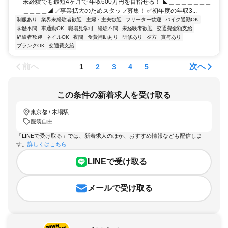
未経験でも最短4ヶ月で 年収600万円を目指せる！ ◣＿＿＿＿＿＿＿
＿＿＿＿◢ ✅事業拡大のためスタッフ募集！ ✅初年度の年収3...
制服あり
業界未経験者歓迎
主婦・主夫歓迎
フリーター歓迎
バイク通勤OK
学歴不問
車通勤OK
職場見学可
経験不問
未経験者歓迎
交通費全額支給
経験者歓迎
ネイルOK
夜間
食費補助あり
研修あり
夕方
賞与あり
ブランクOK
交通費支給
前へ
次へ
1
2
3
4
5
この条件の新着求人を受け取る
東京都 / 木場駅
服装自由
「LINEで受け取る」では、新着求人のほか、おすすめ情報なども配信しま
す。
詳しくはこちら
LINEで受け取る
メールで受け取る