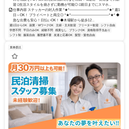
迎 □生活スタイルを崩さずに勤務が可能◎ □前日までにスマホ...
仕事内容 ステッカーの封入作業 *★*―――――――――――*★* 週1
日～OK！ プライベートと両立◎ *★*―――――――――――*★* ◆
急な出費も安心！日払いOK！ ◆木場駅から徒歩12...
週1日からOK
副業・WワークOK
主婦・主夫歓迎
フリーター歓迎
シフト自由
学歴不問
平日のみOK
経験不問
残業なし
ブランクOK
資格取得手当あり
シフト制
服装自由
履歴書不要
友達と応募OK
髪型・髪色自由
業務委託