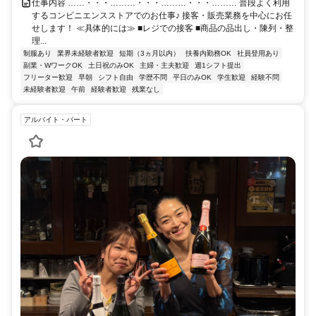
仕事内容 ……・・・………・・・………・・・……… 普段よく利用
するコンビニエンスストアでのお仕事♪ 接客・販売業務を中心にお任
せします！ ≪具体的には≫ ■レジでの接客 ■商品の品出し・陳列・整
理...
制服あり
業界未経験者歓迎
短期（3ヵ月以内）
扶養内勤務OK
社員登用あり
副業・WワークOK
土日祝のみOK
主婦・主夫歓迎
週1シフト提出
フリーター歓迎
早朝
シフト自由
学歴不問
平日のみOK
学生歓迎
経験不問
未経験者歓迎
午前
経験者歓迎
残業なし
アルバイト・パート