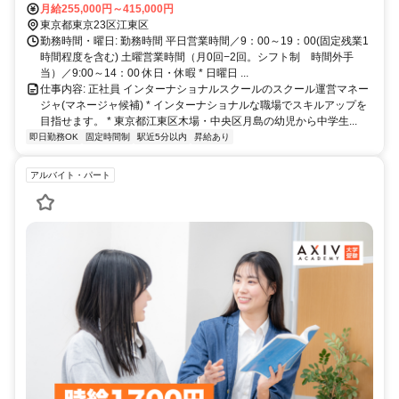
月給255,000円～415,000円
東京都東京23区江東区
勤務時間・曜日: 勤務時間 平日営業時間／9：00～19：00(固定残業1
時間程度を含む) 土曜営業時間（月0回−2回。シフト制 時間外手
当）／9:00～14：00 休日・休暇 * 日曜日 ...
仕事内容: 正社員 インターナショナルスクールのスクール運営マネー
ジャ(マネージャ候補) * インターナショナルな職場でスキルアップを
目指せます。 * 東京都江東区木場・中央区月島の幼児から中学生...
即日勤務OK
固定時間制
駅近5分以内
昇給あり
アルバイト・パート