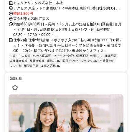
キャリアリンク株式会社 本社
アクセス 東京メトロ東西線/ＪＲ中央本線 東陽町1番口徒歩約3分、東
京メトロ東西線/東葉高速線 木場1番口徒歩約14分、東京メトロ東西
時給1,800円
線/ＪＲ中央本線 南砂町1番口徒歩約20分 東西線 南砂町駅 徒歩6分
東京都東京23区江東区
勤務時間 [期間]即日～長期 ＊1ヶ月以上の短期も相談可 [勤務曜日] 月
～金 週4日～週5日勤務 [休日休暇] 土日祝+シフト休 [勤務時間] ・
08:30 ～ 17:30 ・09:00 ～ ...
仕事内容 仕事情報詳細 ＜ポチポチ入力×日払い可♪時給1800円★駅チ
カ！＞ ▼長期・短期相談可 平日勤務～シフト勤務＆短期～長期まで
OK！ 20代～幅広い年代まで活躍中♪ 未経験からオフィス...
主婦・主夫歓迎
60代も応募可
フリーター歓迎
学歴不問
転勤なし
経験不問
未経験者歓迎
経験者歓迎
週払いOK
即日払いOK
ブランクOK
交通費支給
シフト制
履歴書不要
友達と応募OK
派遣社員