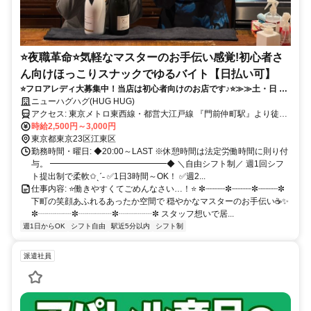
⭐夜職革命⭐気軽なマスターのお手伝い感覚!初心者さ
ん向けほっこりスナックでゆるバイト【日払い可】
⭐フロアレディ大募集中！当店は初心者向けのお店です♪⭐≫≫土・日 週
末勤務できる方大歓迎≪≪✨"働きやすい"が自慢のお店✨＼未経験者さ
ニューハグハグ(HUG HUG)
んも経験者さんも大歓迎ෆ ̖́-‬／✅ノルマ・罰金なし＆面倒なルールもなし
アクセス: 東京メトロ東西線・都営大江戸線 『門前仲町駅』より徒歩
♪ ✅1週間ごとの自由シフトで予定も立てやすい◎
1分！✨ 駅チカだから通勤ラクラク♪ 学校帰りやお仕事帰りにも 無理
時給2,500円～3,000円
なく通える好立地です◎ さらに、木場駅・清澄白河駅・越中島駅・
東京都東京23区江東区
茅場町駅・月島駅・豊洲駅など 近隣エリアからもアクセス便利！ 江
勤務時間・曜日: ◆20:00～LAST ※休憩時間は法定労働時間に則り付
東区・中央区・墨田区・江戸川区方面はもちろん、 東京駅・日本橋
与。 ━━━━━━━━━━━━━━◆ ＼自由シフト制／ 週1回シフ
駅・大手町駅方面からも 電車でスムーズに通勤できます◎
ト提出制で柔軟✩ˎˊ˗ ✅1日3時間～OK！ ✅週2...
仕事内容: ⭐働きやすくてごめんなさい…！⭐ ✼┈┈┈┈✼┈┈┈┈✼┈┈┈┈✼
下町の笑顔あふれるあったか空間で 穏やかなマスターのお手伝い☕✨
✼┈┈┈┈✼┈┈┈┈✼┈┈┈┈✼ スタッフ想いで居...
週1日からOK
シフト自由
駅近5分以内
シフト制
派遣社員