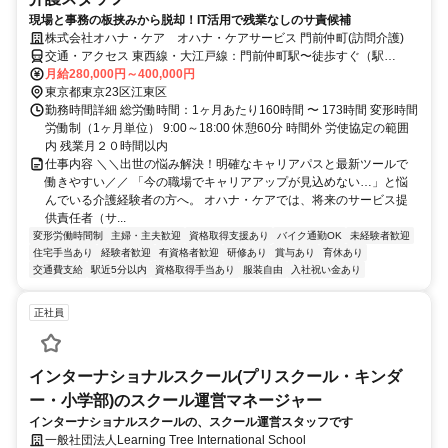
現場と事務の板挟みから脱却！IT活用で残業なしのサ責候補
株式会社オハナ・ケア オハナ・ケアサービス 門前仲町(訪問介護)
交通・アクセス 東西線・大江戸線：門前仲町駅〜徒歩すぐ（駅
近）、京葉線：越中島駅～徒歩すぐ（駅近） 自転車通勤OK
月給280,000円～400,000円
東京都東京23区江東区
勤務時間詳細 総労働時間：1ヶ月あたり160時間 〜 173時間 変形時間
労働制（1ヶ月単位） 9:00～18:00 休憩60分 時間外 労使協定の範囲
内 残業月２０時間以内
仕事内容 ＼＼出世の悩み解決！明確なキャリアパスと最新ツールで
働きやすい／／ 「今の職場でキャリアアップが見込めない…」と悩
んでいる介護経験者の方へ。 オハナ・ケアでは、将来のサービス提
供責任者（サ...
変形労働時間制
主婦・主夫歓迎
資格取得支援あり
バイク通勤OK
未経験者歓迎
住宅手当あり
経験者歓迎
有資格者歓迎
研修あり
賞与あり
育休あり
交通費支給
駅近5分以内
資格取得手当あり
服装自由
入社祝い金あり
正社員
インターナショナルスクール(プリスクール・キンダ
ー・小学部)のスクール運営マネージャー
インターナショナルスクールの、スクール運営スタッフです
一般社団法人Learning Tree International School