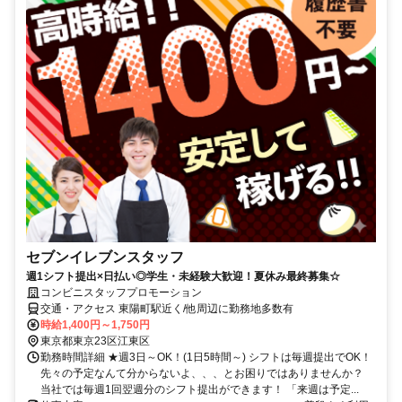
セブンイレブンスタッフ
週1シフト提出×日払い◎学生・未経験大歓迎！夏休み最終募集☆
コンビニスタッフプロモーション
交通・アクセス 東陽町駅近く/他周辺に勤務地多数有
時給1,400円～1,750円
東京都東京23区江東区
勤務時間詳細 ★週3日～OK！(1日5時間～) シフトは毎週提出でOK！
先々の予定なんて分からないよ、、、とお困りではありませんか？
当社では毎週1回翌週分のシフト提出ができます！ 「来週は予定...