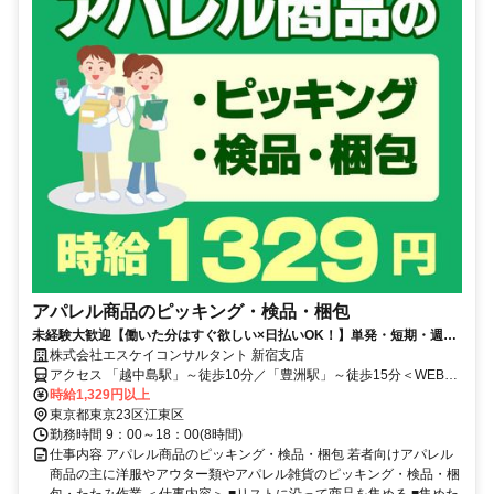
アパレル商品のピッキング・検品・梱包
未経験大歓迎【働いた分はすぐ欲しい×日払いOK！】単発・短期・週1
日～希望の働き方あり♪
株式会社エスケイコンサルタント 新宿支店
アクセス 「越中島駅」～徒歩10分／「豊洲駅」～徒歩15分＜WEB登
録OK＞
時給1,329円以上
東京都東京23区江東区
勤務時間 9：00～18：00(8時間)
仕事内容 アパレル商品のピッキング・検品・梱包 若者向けアパレル
商品の主に洋服やアウター類やアパレル雑貨のピッキング・検品・梱
包・たたみ作業 ＜仕事内容＞ ■リストに沿って商品を集める ■集めた