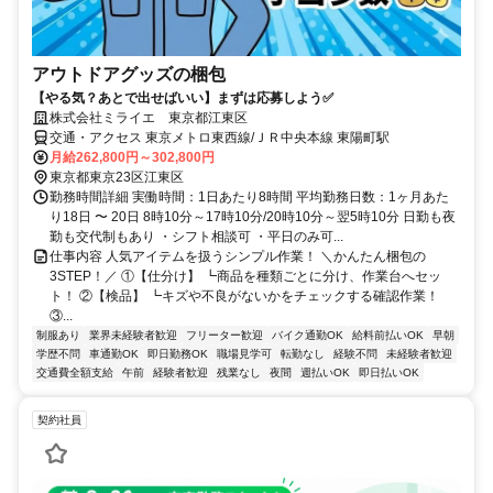
アウトドアグッズの梱包
【やる気？あとで出せばいい】まずは応募しよう✅
株式会社ミライエ 東京都江東区
交通・アクセス 東京メトロ東西線/ＪＲ中央本線 東陽町駅
月給262,800円～302,800円
東京都東京23区江東区
勤務時間詳細 実働時間：1日あたり8時間 平均勤務日数：1ヶ月あた
り18日 〜 20日 8時10分～17時10分/20時10分～翌5時10分 日勤も夜
勤も交代制もあり ・シフト相談可 ・平日のみ可...
仕事内容 人気アイテムを扱うシンプル作業！ ＼かんたん梱包の
3STEP！／ ①【仕分け】 ┗商品を種類ごとに分け、作業台へセッ
ト！ ②【検品】 ┗キズや不良がないかをチェックする確認作業！
③...
制服あり
業界未経験者歓迎
フリーター歓迎
バイク通勤OK
給料前払いOK
早朝
学歴不問
車通勤OK
即日勤務OK
職場見学可
転勤なし
経験不問
未経験者歓迎
交通費全額支給
午前
経験者歓迎
残業なし
夜間
週払いOK
即日払いOK
契約社員