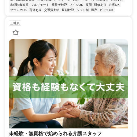
未経験者歓迎
フルリモート
経験者歓迎
ネイルOK
夜間
研修あり
在宅OK
ブランクOK
育休あり
交通費支給
長期歓迎
シフト制
深夜
ピアスOK
正社員
未経験・無資格で始められる介護スタッフ