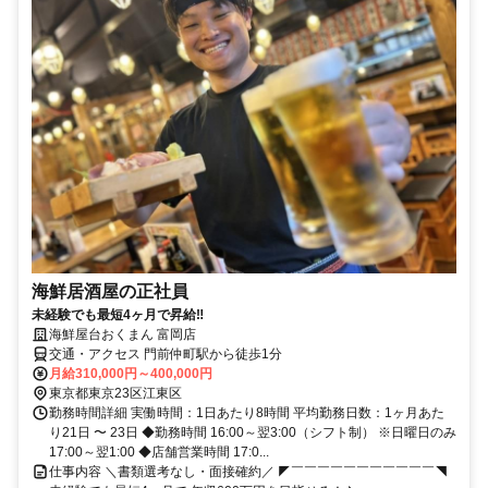
海鮮居酒屋の正社員
未経験でも最短4ヶ月で昇給‼
海鮮屋台おくまん 富岡店
交通・アクセス 門前仲町駅から徒歩1分
月給310,000円～400,000円
東京都東京23区江東区
勤務時間詳細 実働時間：1日あたり8時間 平均勤務日数：1ヶ月あた
り21日 〜 23日 ◆勤務時間 16:00～翌3:00（シフト制） ※日曜日のみ
17:00～翌1:00 ◆店舗営業時間 17:0...
仕事内容 ＼書類選考なし・面接確約／ ◤￣￣￣￣￣￣￣￣￣￣￣◥