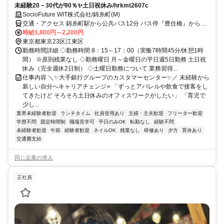
未経験20－30代が90％✨土日祝休み/hrkmt2607c
SocioFuture WIT株式会社/錦糸町(M)
交通・アクセス 錦糸町駅から公共バス12分 バス停『豊住橋』から徒
歩3分/交通費規定支給⭐
時給1,800円～2,200円
東京都東京23区江東区
勤務時間詳細 ◇勤務時間 8：15～17：00（実働7時間45分/休憩1時
間） ※原則残業なし ◇勤務曜日 月～金曜日の平日週5日勤務 土日祝
休み（完全週休2日制） ◇土曜日勤務について 業務習得...
仕事内容 ＼✨大手銀行グループのカスタマーセンター✨／ 未経験から
新しい自分へキャリアチェンジ⭐ 「ずっとアパレルや飲食で接客をし
てきたけど そろそろ土日休みのオフィスワークがしたい」 「育児で
少し...
業界未経験者歓迎
ランチタイム
社員登用あり
主婦・主夫歓迎
フリーター歓迎
学歴不問
固定時間制
職場見学可
平日のみOK
転勤なし
経験不問
未経験者歓迎
午前
経験者歓迎
ネイルOK
残業なし
研修あり
夕方
育休あり
交通費支給
同じ企業の求人
正社員