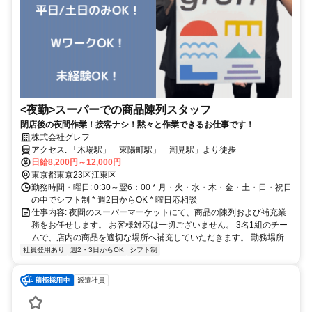
<夜勤>スーパーでの商品陳列スタッフ
閉店後の夜間作業！接客ナシ！黙々と作業できるお仕事です！
株式会社グレフ
アクセス: 「木場駅」「東陽町駅」「潮見駅」より徒歩
日給8,200円～12,000円
東京都東京23区江東区
勤務時間・曜日: 0:30～翌6：00 * 月・火・水・木・金・土・日・祝日
の中でシフト制 * 週2日からOK * 曜日応相談
仕事内容: 夜間のスーパーマーケットにて、商品の陳列および補充業
務をお任せします。 お客様対応は一切ございません。 3名1組のチー
ムで、店内の商品を適切な場所へ補充していただきます。 勤務場所...
社員登用あり
週2・3日からOK
シフト制
派遣社員