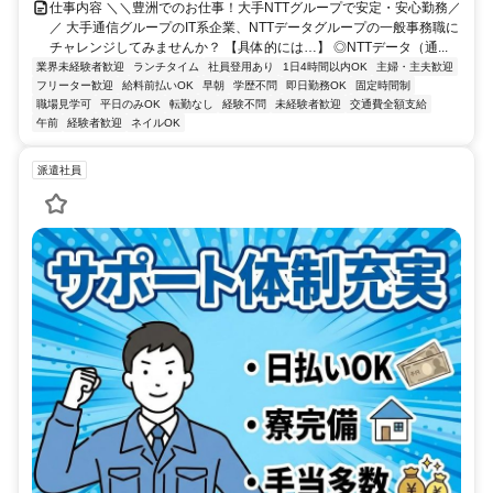
仕事内容 ＼＼豊洲でのお仕事！大手NTTグループで安定・安心勤務／
／ 大手通信グループのIT系企業、NTTデータグループの一般事務職に
チャレンジしてみませんか？ 【具体的には…】 ◎NTTデータ（通...
業界未経験者歓迎
ランチタイム
社員登用あり
1日4時間以内OK
主婦・主夫歓迎
フリーター歓迎
給料前払いOK
早朝
学歴不問
即日勤務OK
固定時間制
職場見学可
平日のみOK
転勤なし
経験不問
未経験者歓迎
交通費全額支給
午前
経験者歓迎
ネイルOK
派遣社員