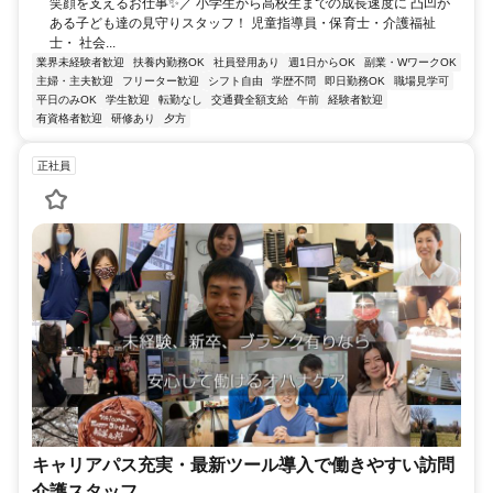
笑顔を支えるお仕事✨／ 小学生から高校生までの成長速度に 凸凹が
ある子ども達の見守りスタッフ！ 児童指導員・保育士・介護福祉
士・ 社会...
業界未経験者歓迎
扶養内勤務OK
社員登用あり
週1日からOK
副業・WワークOK
主婦・主夫歓迎
フリーター歓迎
シフト自由
学歴不問
即日勤務OK
職場見学可
平日のみOK
学生歓迎
転勤なし
交通費全額支給
午前
経験者歓迎
有資格者歓迎
研修あり
夕方
正社員
キャリアパス充実・最新ツール導入で働きやすい訪問
介護スタッフ