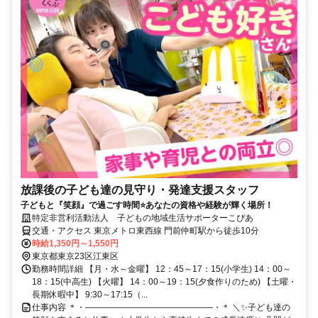
放課後の子ども達の見守り・発達支援スタッフ
子どもと『笑顔』で過ごす時間⭐あなたの資格や経験が輝く場所！
特定非営利活動法人 子どもの地域生活サポーターこぴあ
交通・アクセス 東京メトロ東西線 門前仲町駅から徒歩10分
時給1,350円～1,550円
東京都東京23区江東区
勤務時間詳細 【月・水～金曜】 12：45～17：15(小学生) 14：00～
18：15(中高生) 【火曜】 14：00～19：15(夕食作りのため) 【土曜・
長期休暇中】 9:30～17:15（...
仕事内容 ＊・―――――――――――――――・＊ ＼✨子ども達の