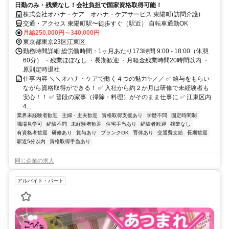
日勤のみ・残業なし！会社負担で国家資格取得可能！
株式会社オハナ・ケア オハナ・ケアサービス 東陽町(訪問介護)
交通・アクセス 東陽町駅〜徒歩すぐ（駅近） 自転車通勤OK
月給250,000円～340,000円
東京都東京23区江東区
勤務時間詳細 総労働時間：1ヶ月あたり173時間 9:00 - 18:00（休憩
60分） ・残業ほぼなし ・長期歓迎 ・月軽金残業時間20時間以内 ・
原則定時退社
仕事内容 ＼＼オハナ・ケアで働く４つの魅力✨／／ ✅ 給与をもらい
ながら資格取得ができる！ ✅ 入社から約２か月は研修で未経験者も
安心！！ ✅ 普段の家事（掃除・料理）がそのまま仕事に ✅ 江東区内
4...
業界未経験者歓迎
主婦・主夫歓迎
資格取得支援あり
学歴不問
固定時間制
職場見学可
経験不問
未経験者歓迎
住宅手当あり
経験者歓迎
残業なし
有資格者歓迎
研修あり
賞与あり
ブランクOK
育休あり
交通費支給
長期歓迎
駅近5分以内
資格取得手当あり
同じ企業の求人
アルバイト・パート