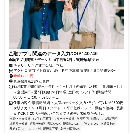
金融アプリ関連のデータ入力/CSP140746
金融アプリ関連のデータ入力/平日週4日～/高時給/駅チカ
キャリアリンク株式会社 本社
アクセス 東京メトロ東西線/ＪＲ中央本線 東陽町1番口徒歩約3分、東
京メトロ東西線/東葉高速線 木場1番口徒歩約14分、東京メトロ東西
時給1,800円
線/ＪＲ中央本線 南砂町1番口徒歩約20分 東西線 東陽町駅 徒歩5分
東京都東京23区江東区
勤務時間 [期間]即日～長期 ＊1ヶ月以上の短期も相談可 [勤務曜日] 月
～金 週4日～週5日勤務 [休日休暇] 土日祝+シフト休 [勤務時間] ・
08:30 ～ 17:30 ・09:00 ～ ...
仕事内容 仕事情報詳細 ＜人気のモクモク入力×日払い可♪時給1800円
★駅チカ！＞ ▼即日スタートOK 平日勤務～シフト勤務＆短期～長期
までOK！ 20代～幅広い年代まで活躍中♪ 未経験からオ...
主婦・主夫歓迎
60代も応募可
フリーター歓迎
学歴不問
転勤なし
経験不問
未経験者歓迎
経験者歓迎
週払いOK
即日払いOK
ブランクOK
交通費支給
駅近5分以内
シフト制
履歴書不要
友達と応募OK