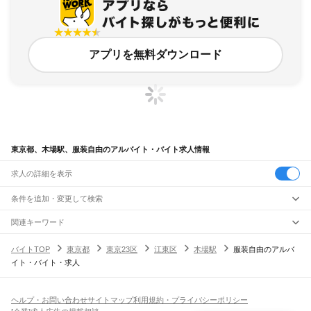
アプリを無料ダウンロード
東京都、木場駅、服装自由のアルバイト・バイト求人情報
求人の詳細を表示
条件を追加・変更して検索
市区町村を追加・変更
関連キーワード
完全在宅ワーク 全国
シール貼り 在宅
現在地周辺
ガチャガチャ
犬カフェ
東京都
駅を追加・変更
バイトTOP
東京都
東京23区
江東区
木場駅
服装自由のアルバ
東京都
すべて
イト・バイト・求人
東京23区
すべて
職種を追加・変更
JR東海道本線(東京～熱海)
千代田区
中央区
港区
新宿区
文京区
台東区
墨田区
江東区
品川区
目黒区
大田区
東京駅
新橋駅
品川駅
飲食・フードサービス
世田谷区
渋谷区
中野区
杉並区
豊島区
北区
荒川区
板橋区
練馬区
足立区
葛飾区
特徴を追加・変更
飲食・フードサービス
江戸川区
すべて
ヘルプ・お問い合わせ
サイトマップ
利用規約・プライバシーポリシー
JR山手線
ホールスタッフ
キッチンスタッフ
皿洗い・洗い場
精肉・鮮魚加工
給食調理
人気