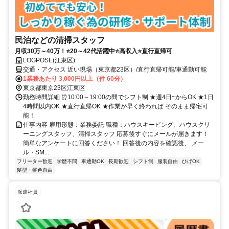
民泊などの清掃スタッフ
月収30万～40万！⭐20～42代活躍中⭐高収入⭐直行直帰可
LOGPOSE(江東区)
交通・アクセス 近い現場（東京都23区）/直行直帰可能/車通勤可能
1業務あたり 3,000円以上（件 60分）
東京都東京23区江東区
勤務時間詳細 ⏰10:00～19:00の間でシフト制 ★週4日~からOK ★1日
4時間以内OK ★直行直帰OK ★作業が早く終われば そのまま帰宅可
能！
仕事内容 雇用形態：業務委託 職種：ハウスキーピング、ハウスクリ
ーニングスタッフ、清掃スタッフ 応募後すぐにメールが届きます！
簡単なアンケートに回答ください！ 回答後の内容を確認後、 メー
ル・SM...
フリーター歓迎
学歴不問
車通勤OK
長期歓迎
シフト制
服装自由
ひげOK
髪型・髪色自由
派遣社員