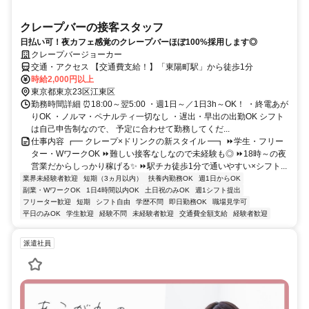
クレープバーの接客スタッフ
日払い可！夜カフェ感覚のクレープバーほぼ100%採用します◎
クレープバージョーカー
交通・アクセス 【交通費支給！】「東陽町駅」から徒歩1分
時給2,000円以上
東京都東京23区江東区
勤務時間詳細 ⏰18:00～翌5:00 ・週1日～／1日3h～OK！ ・終電あが
りOK ・ノルマ・ペナルティ一切なし ・遅出・早出の出勤OK シフト
は自己申告制なので、 予定に合わせて勤務してくだ...
仕事内容 ┏━ クレープ×ドリンクの新スタイル ━┓ ⏩学生・フリー
ター・WワークOK ⏩難しい接客なしなので未経験も◎ ⏩18時～の夜
営業だからしっかり稼げる✨ ⏩駅チカ徒歩1分で通いやすい×シフト...
業界未経験者歓迎
短期（3ヵ月以内）
扶養内勤務OK
週1日からOK
副業・WワークOK
1日4時間以内OK
土日祝のみOK
週1シフト提出
フリーター歓迎
短期
シフト自由
学歴不問
即日勤務OK
職場見学可
平日のみOK
学生歓迎
経験不問
未経験者歓迎
交通費全額支給
経験者歓迎
派遣社員