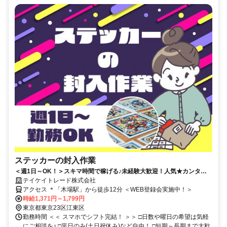
ステッカーの封入作業
＜週1日～OK！＞スキマ時間で稼げる♪未経験大歓迎！人気★カンタン
軽作業！会話少なめ◎コツモク作業
テイケイトレード株式会社
アクセス ＊「木場駅」から徒歩12分 ＜WEB登録会実施中！＞
時給1,371円～1,799円
東京都東京23区江東区
勤務時間 ＜＜ スマホでシフト完結！ ＞＞ □日数や曜日の希望は気軽
にご相談を♪ □平日のみ(土日祝休み)など自由！ □短期～長期まで大歓