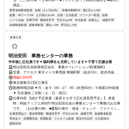
商品...
業界未経験者歓迎
短期（3ヵ月以内）
扶養内勤務OK
週1日からOK
副業・WワークOK
土日祝のみOK
主婦・主夫歓迎
フリーター歓迎
短期
シフト自由
学歴不問
職場見学可
平日のみOK
学生歓迎
転勤なし
経験不問
未経験者歓迎
経験者歓迎
週払いOK
即日払いOK
派遣社員
明治安田 事務センターの事務
半年後に正社員です▼福利厚生も充実しています▼子育て応援企業
明治安田生命保険相互会社 事務オペレーション部(東陽町)
交通・アクセス 東京メトロ東西線 東陽町駅（徒歩5分） 総武本線 錦
糸町駅（バス15分） 京葉線 新木場駅（バス15分）
時給1,900円
東京都東京23区江東区
勤務時間詳細 ▼月～金 9：00～17：00（休憩60分）※残業10H前後
▼ 完全週休二日制（土・日・祝日）
仕事内容 【紹介予定派遣（最長６カ月で正社員登用予定）】 派遣
時：時給アップ 1,900円 明治安田生命の事務センターで事務のお仕事
です。 （お仕事の例） ■書類の発行・発送・チェック・ファイリン...
社員登用あり
固定時間制
職場見学可
平日のみOK
経験不問
未経験者歓迎
育休あり
交通費支給
長期歓迎
フルタイム歓迎
駅近5分以内
土日祝休み
服装自由