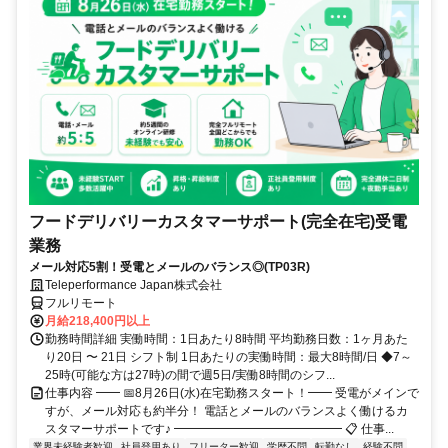
フードデリバリーカスタマーサポート(完全在宅)受電
業務
メール対応5割！受電とメールのバランス◎(TP03R)
Teleperformance Japan株式会社
フルリモート
月給218,400円以上
勤務時間詳細 実働時間：1日あたり8時間 平均勤務日数：1ヶ月あた
り20日 〜 21日 シフト制 1日あたりの実働時間：最大8時間/日 ◆7～
25時(可能な方は27時)の間で週5日/実働8時間のシフ...
仕事内容 ━━ 📅8月26日(水)在宅勤務スタート！━━ 受電がメインで
すが、メール対応も約半分！ 電話とメールのバランスよく働けるカ
スタマーサポートです♪ ━━━━━━━━━━━━━━ 📋 仕事...
業界未経験者歓迎
社員登用あり
フリーター歓迎
学歴不問
転勤なし
経験不問