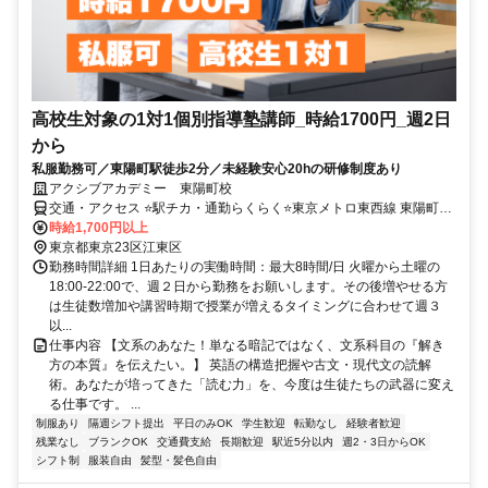
高校生対象の1対1個別指導塾講師_時給1700円_週2日
から
私服勤務可／東陽町駅徒歩2分／未経験安心20hの研修制度あり
アクシブアカデミー 東陽町校
交通・アクセス ⭐駅チカ・通勤らくらく⭐東京メトロ東西線 東陽町駅
徒歩2分
時給1,700円以上
東京都東京23区江東区
勤務時間詳細 1日あたりの実働時間：最大8時間/日 火曜から土曜の
18:00-22:00で、週２日から勤務をお願いします。その後増やせる方
は生徒数増加や講習時期で授業が増えるタイミングに合わせて週３
以...
仕事内容 【文系のあなた！単なる暗記ではなく、文系科目の『解き
方の本質』を伝えたい。】 英語の構造把握や古文・現代文の読解
術。あなたが培ってきた「読む力」を、今度は生徒たちの武器に変え
る仕事です。 ...
制服あり
隔週シフト提出
平日のみOK
学生歓迎
転勤なし
経験者歓迎
残業なし
ブランクOK
交通費支給
長期歓迎
駅近5分以内
週2・3日からOK
シフト制
服装自由
髪型・髪色自由