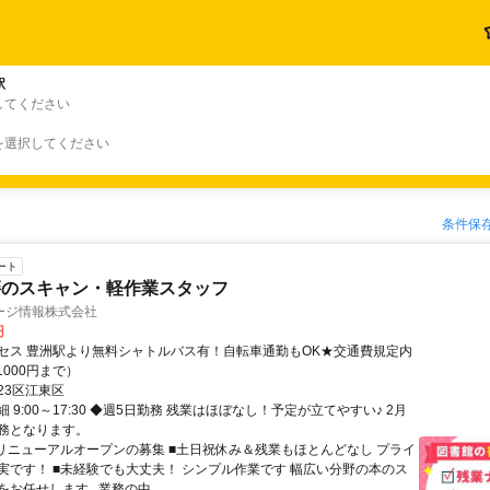
駅
してください
を選択してください
条件保
ート
籍のスキャン・軽作業スタッフ
ージ情報株式会社
円
セス 豊洲駅より無料シャトルバス有！自転車通勤もOK★交通費規定内
1000円まで）
23区江東区
 9:00～17:30 ◆週5日勤務 残業はほぼなし！予定が立てやすい♪ 2月
務となります。
■リニューアルオープンの募集 ■土日祝休み＆残業もほとんどなし プライ
実です！ ■未経験でも大丈夫！ シンプル作業です 幅広い分野の本のス
お任せします｡ 業務の中...