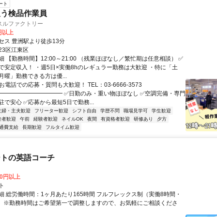
ート
扱う検品作業員
スルファクトリー
0円以上
セス 豊洲駅より徒歩13分
23区江東区
 【勤務時間】12:00～21:00 （残業ほぼなし／繁忙期は任意相談） ✅
で安定収入！ ・週5日×実働8hのレギュラー勤務は大歓迎 ・特に「土
月曜」勤務できる方は優...
お電話での応募・質問も大歓迎！ TEL：03-6666-3573
━━━━━━━━━━━ ✅日勤のみ・重い物ほぼなし ✅空調完備・専門
で安心 ✅応募から最短5日で勤務...
主婦・主夫歓迎
フリーター歓迎
シフト自由
学歴不問
職場見学可
学生歓迎
験者歓迎
午前
経験者歓迎
ネイルOK
夜間
有資格者歓迎
研修あり
夕方
通費支給
長期歓迎
フルタイム歓迎
ートの英語コーチ
00円以上
ト
細 総労働時間：1ヶ月あたり165時間 フルフレックス制（実働8時間・
） ※勤務時間はご希望第一で調整しますので、お気軽にご相談くださ