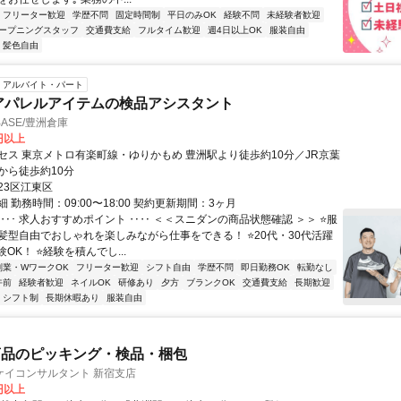
フリーター歓迎
学歴不問
固定時間制
平日のみOK
経験不問
未経験者歓迎
ープニングスタッフ
交通費支給
フルタイム歓迎
週4日以上OK
服装自由
・髪色自由
アルバイト・パート
アパレルアイテムの検品アシスタント
BASE/豊洲倉庫
0円以上
セス 東京メトロ有楽町線・ゆりかもめ 豊洲駅より徒歩約10分／JR京葉
から徒歩約10分
23区江東区
 勤務時間：09:00〜18:00 契約更新期間：3ヶ月
‥･ 求人おすすめポイント ‥‥ ＜＜スニダンの商品状態確認 ＞＞ ⭐服
髪型自由でおしゃれを楽しみながら仕事をできる！ ⭐20代・30代活躍
験OK！ ⭐経験を積んでし...
副業・WワークOK
フリーター歓迎
シフト自由
学歴不問
即日勤務OK
転勤なし
午前
経験者歓迎
ネイルOK
研修あり
夕方
ブランクOK
交通費支給
長期歓迎
シフト制
長期休暇あり
服装自由
商品のピッキング・検品・梱包
ケイコンサルタント 新宿支店
9円以上