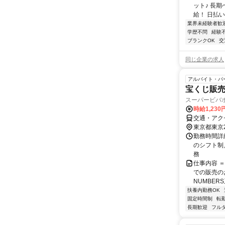
ット♪ 長
給！ 日払い
業界未経験者歓
学歴不問
経験
ブランクOK
交
同じ企業の求人
アルバイト・パ
宝くじ販
スーパービバ
時給1,23
交通・アク
東京都東京
勤務時間詳細
のシフト制
務
仕事内容 
での販売の
NUMBER
扶養内勤務OK
固定時間制
転
長期歓迎
フル