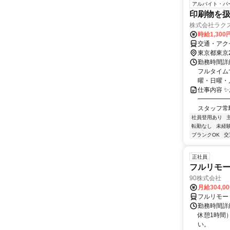
アルバイト・パ
印刷物を
株式会社ラク
時給1,30
交通・アク
東京都東京
勤務時間詳細
フルタイム
曜・日曜・
仕事内容 ✨
━━━━━
スタッフ常駐
社員登用あり
転勤なし
未経
ブランクOK
交
正社員
フルリモ
90株式会社
月給304,0
フルリモー
勤務時間詳
休憩1時間
い。