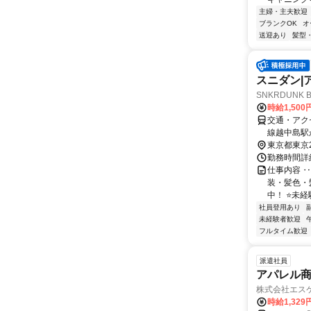
主婦・主夫歓迎
ブランクOK
オ
送迎あり
髪型
スニダン|
SNKRDUNK 
時給1,50
交通・アク
線越中島駅
東京都東京
勤務時間詳細
仕事内容 ‥
装・髪色・
中！ ⭐未経
社員登用あり
未経験者歓迎
フルタイム歓迎
派遣社員
アパレル
株式会社エス
時給1,32