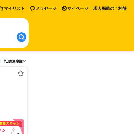
マイリスト
メッセージ
マイページ
求人掲載のご相談
存
関連度順