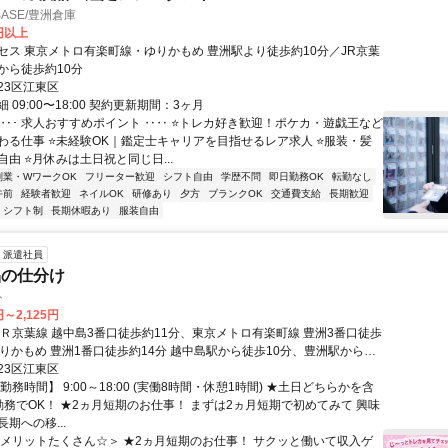
BASE/豊洲倉庫
0円以上
セス 東京メトロ有楽町線・ゆりかもめ 豊洲駅より徒歩約10分／JR京葉
から徒歩約10分
23区江東区
 09:00〜18:00 契約更新期間：3ヶ月
‥‥･ 求人おすすめポイント ‥‥ ⭐トレカ好き歓迎！ポケカ・遊戯王など
わる仕事 ⭐未経験OK｜鑑定士キャリアを目指せるレア求人 ⭐服装・髪
由 ⭐月休みは土日祝と同じ日...
副業・WワークOK
フリーター歓迎
シフト自由
学歴不問
即日勤務OK
転勤なし
午前
経験者歓迎
ネイルOK
研修あり
夕方
ブランクOK
交通費支給
長期歓迎
シフト制
長期休暇あり
服装自由
派遣社員
品の仕分け
ト
円～2,125円
ＪＲ京葉線 越中島3番口徒歩約11分、東京メトロ有楽町線 豊洲3番口徒歩
ゆりかもめ 豊洲1番口徒歩約14分 越中島駅から徒歩10分、豊洲駅から徒
23区江東区
勤務時間】 9:00～18:00 (実働8時間・休憩1時間) ★土日どちらかを含
勤務でOK！ ★2ヵ月短期のお仕事！ まずは2ヵ月短期で初めてみて 興味
期への移...
＜メリットたくさん☆＞ ★2ヵ月短期のお仕事！ サクッと働いて収入ゲ