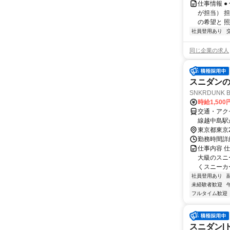
仕事情報 
が担当） 
の希望と 照
社員登用あり
同じ企業の求人
スニダン
SNKRDUNK 
時給1,50
交通・アク
線越中島駅
東京都東京
勤務時間詳細
仕事内容 仕
大級のスニ
くスニーカ
社員登用あり
未経験者歓迎
フルタイム歓迎
スニダン|