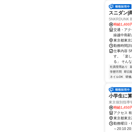
スニダン|
SNKRDUNK 
時給1,40
交通・アク
線越中島駅
東京都東京
勤務時間詳細 
仕事内容 
す。 「楽
る」 そんな
社員登用あり
学歴不問
即日
ネイルOK
研修
小学生に算
東京個別指導
時給1,450
アクセス 有
東京都東京
勤務曜日・時間
～20:10 2