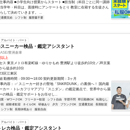
● 仕事内容 ■小学生向け授業からスタート ■担当制（科目ごとに同一講師
担当学年・科目は、面接時にアンケートをとり 教室に在籍する生徒さん
らして決めていきます。 ...
交通費支給
シフト制
履歴書不要
アルバイト・パート
のスニーカー検品・鑑定アシスタント
BASE/豊洲倉庫
0円以上
セス 東京メトロ有楽町線・ゆりかもめ 豊洲駅より徒歩約10分／JR京葉
から徒歩約10分
23区江東区
 勤務時間：09:00〜18:00 契約更新期間：3ヶ月
事内容： ✅ スニーカー好きの聖地「SNKRDUNK」の裏側へ！ 国内最
ーカー・トレカフリマアプリ「スニダン」の鑑定拠点で、世界中から届
ーの検品・鑑定サポートをお任せし...
副業・WワークOK
フリーター歓迎
シフト自由
学歴不問
即日勤務OK
転勤なし
午前
経験者歓迎
ネイルOK
研修あり
夕方
ブランクOK
交通費支給
長期歓迎
シフト制
長期休暇あり
服装自由
アルバイト・パート
トレカ検品・鑑定アシスタント