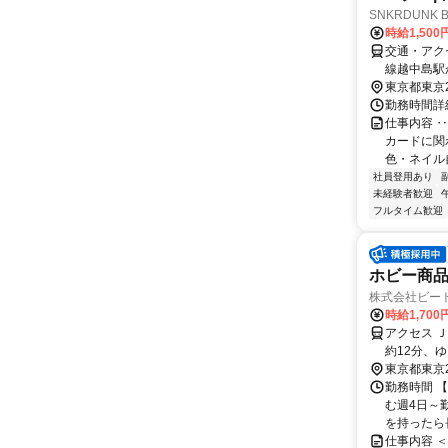
SNKRDUNK 
時給1,50
交通・アク
線越中島駅
東京都東京
勤務時間詳細
仕事内容 
カードに関
色・ネイル自
社員登用あり
未経験者歓迎
フルタイム歓迎
ホビー商
株式会社ビー
時給1,700
アクセス 
約12分、
歩15分
東京都東京
勤務時間 【
む週4日～
を持ったら長
仕事内容 