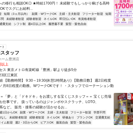
期への移行も相談OK◎ ★時給1700円！ 未経験でもしっかり稼げる高時
OKでスグにお給料...
迎
短期（3ヵ月以内）
副業・WワークOK
主婦・主夫歓迎
フリーター歓迎
短期
不問
未経験者歓迎
経験者歓迎
ネイルOK
即日払いOK
有資格者歓迎
通費支給
シフト制
週4日以上OK
履歴書不要
髪型・髪色自由
ート
売スタッフ
ホーム豊洲店
0円以上
セス 東京メトロ有楽町線「豊洲」駅より徒歩5分
23区江東区
 【勤務時間】 9:30～19:30(休憩1時間あり) 【勤務日数】 週2日程度
／月8日程度の勤務。WワークOKです！ ・スタッフでローテーション勤
＝＝「夢」と「ドキドキ」をお渡しする宝くじスタッフ＝＝ 宝くじ売場
お仕事です。 扱っているのはジャンボやスクラッチ、LOTO、
S系など。 販売・接客の経験が活かせるお...
週1日からOK
副業・WワークOK
主婦・主夫歓迎
フリーター歓迎
学歴不問
勤なし
未経験者歓迎
経験者歓迎
ネイルOK
研修あり
ブランクOK
交通費支給
タイム歓迎
週2・3日からOK
ピアスOK
服装自由
髪型・髪色自由