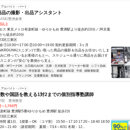
アルバイト・パート
商品の撮影・出品アシスタント
BASE/豊洲倉庫
0円以上
セス 東京メトロ有楽町線・ゆりかもめ 豊洲駅より徒歩約10分／JR京葉
から徒歩約10分
23区江東区
①10:00〜17:00 ②10:00〜19:00 契約更新期間：3ヶ月
SNKRDUNK(スニダン)で買い取った商品の撮影＆出品をお任せいたしま
しみに待っているお客様のもとへ、スケジュール通りに商品をお届けす
スニダンの“安心”を裏側から支え...
副業・WワークOK
土日祝のみOK
主婦・主夫歓迎
フリーター歓迎
シフト自由
勤務OK
平日のみOK
学生歓迎
転勤なし
未経験者歓迎
午前
経験者歓迎
あり
夕方
ブランクOK
交通費支給
長期歓迎
アルバイト・パート
数や国語を教える1対2までの個別指導塾講師
学院 豊洲教室
円～1,760円
楽町線 豊洲駅5番/ゆりかもめ 豊洲駅 徒歩2分
23区江東区
 週1日、1授業～OK 〈コマ割〉 15:50～17:10 17:20～18:40 18:50
0:20～21:40 〈講習期間〉 夏期：7/14～8/31 冬期：12...