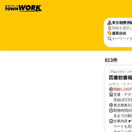
東京都
豊洲
職種を選択
服装自由
キーワード
813件
アルバイト・パ
図書館書
ムサシ・イメ
時給1,240
交通・アク
支給(月2万
東京都東京
勤務時間詳細
末までの勤
仕事内容 
ベートも充
キャニングを