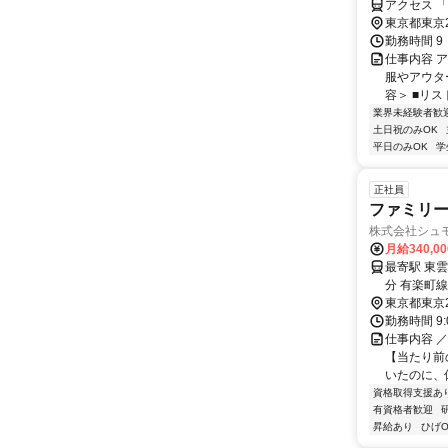
アクセス 
東京都東京
勤務時間 9：
仕事内容 
服やアウタ
容＞ ■リス
業界未経験者歓
土日祝のみOK
平日のみOK
学
正社員
ファミリ
株式会社シュ
月給340,0
最寄駅 東雲駅 交通アクセス 東京臨海高速鉄道りんかい線「東雲駅
分 有楽町線「辰巳駅」より徒歩8～12分 ※勤務地は【シュモレ ポルターレ
東京都東京
勤務時間 9
仕事内容 
【当たり前
いたのに、休
資格取得支援あ
有資格者歓迎
昇給あり
ひげO