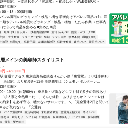
「越中島駅」～徒歩10分／「豊洲駅」～徒歩15分＜WEB登録OK＞
23区江東区
00～18：00(8時間)
アパレル商品のピッキング・検品・梱包 若者向けアパレル商品の主に洋
ー類やアパレル雑貨のピッキング・検品・梱包・たたみ作業 ＜仕事内
トに沿って商品を集める ■集めた商品...
迎
短期（3ヵ月以内）
扶養内勤務OK
週1日からOK
副業・WワークOK
主婦・主夫歓迎
フリーター歓迎
短期
シフト自由
学歴不問
職場見学可
生歓迎
転勤なし
経験不問
未経験者歓迎
経験者歓迎
週払いOK
即日払いOK
ー層メインの美容師スタイリスト
モレ
00円～450,000円
」より徒歩約10
23区江東区
（Shumore Portare）】の店舗となります ●バイク通勤OK
:00～19:00（休憩60分） ※早番・遅番などシフト制で多少の前後あり
／ 「求人票と全然違った…」そんな経験、ありませんか？ シュモレは
の約束】を必ず守る、嘘のないサロンです。 ＼ 「完全週休2日と聞いて
みが取れない」 「交通費...
り
バイク通勤OK
固定時間制
未経験者歓迎
交通費全額支給
ネイルOK
研修あり
賞与あり
シフト制
社割あり
長期休暇あり
ピアスOK
服装自由
K
髪型・髪色自由