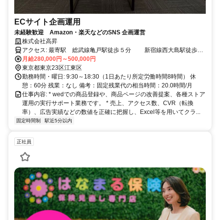
ECサイト企画運用
未経験歓迎 Amazon・楽天などのSNS 企画運営
株式会社高昇
アクセス: 最寄駅 総武線亀戸駅徒歩５分 新宿線西大島駅徒歩１
２分
月給280,000円～500,000円
東京都東京23区江東区
勤務時間・曜日: 9:30～18:30（1日あたり所定労働時間8時間） 休
憩：60分 残業：なし 備考：固定残業代の相当時間：20.0時間/月
仕事内容: * wedでの商品登録や、商品ページの改善提案、各種ストア
運用の実行サポート業務です。 * 売上、アクセス数、CVR（転換
率）、広告実績などの数値を正確に把握し、Excel等を用いてクラ...
固定時間制
駅近5分以内
正社員