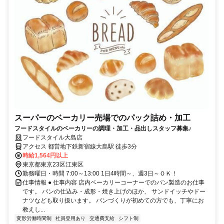
スーパーのベーカリー売場でのパック詰め・加工
フードスタイルのベーカリーの調理・加工・品出しスタッフ募集♪
フードスタイル大島店
アクセス 都営地下鉄新宿線大島駅 徒歩3分
時給1,564円以上
東京都東京23区江東区
勤務曜日・時間 7:00～13:00 1日4時間～、週3日～ＯＫ！
仕事情報 ● 仕事内容 店内ベーカリーコーナーでのパン製造のお仕事
です。 パンの仕込み・成形・焼き上げのほか、 サンドイッチやドー
ナツなども取り扱います。 パンづくりが初めての方でも、丁寧にお
教えし...
変形労働時間制
社員登用あり
交通費支給
シフト制