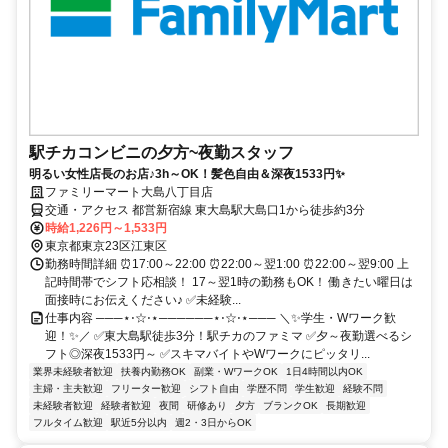
駅チカコンビニの夕方~夜勤スタッフ
明るい女性店長のお店♪3h～OK！髪色自由＆深夜1533円✨
ファミリーマート大島八丁目店
交通・アクセス 都営新宿線 東大島駅大島口1から徒歩約3分
時給1,226円～1,533円
東京都東京23区江東区
勤務時間詳細 ⏰17:00～22:00 ⏰22:00～翌1:00 ⏰22:00～翌9:00 上
記時間帯でシフト応相談！ 17～翌1時の勤務もOK！ 働きたい曜日は
面接時にお伝えください♪ ✅未経験...
仕事内容 ───⋆⋅☆⋅⋆──────⋆⋅☆⋅⋆─── ＼✨学生・Wワーク歓
迎！✨／ ✅東大島駅徒歩3分！駅チカのファミマ ✅夕～夜勤選べるシ
フト◎深夜1533円～ ✅スキマバイトやWワークにピッタリ...
業界未経験者歓迎
扶養内勤務OK
副業・WワークOK
1日4時間以内OK
主婦・主夫歓迎
フリーター歓迎
シフト自由
学歴不問
学生歓迎
経験不問
未経験者歓迎
経験者歓迎
夜間
研修あり
夕方
ブランクOK
長期歓迎
フルタイム歓迎
駅近5分以内
週2・3日からOK