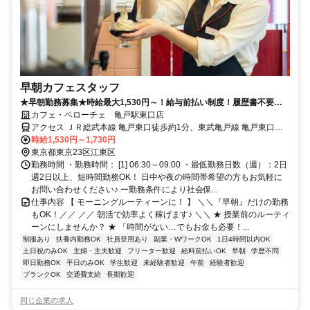
早朝カフェスタッフ
★早朝勤務募集★時給最大1,530円～！給与前払い制度！履歴書不要！
社割あり！カフェ勤務未経験歓迎！
カフェ・ベローチェ 亀戸駅東口店
アクセス ＪＲ総武本線 亀戸東口徒歩約1分、東武亀戸線 亀戸東口徒
歩約1分、東武亀戸線 亀戸水神徒歩約10分 亀戸駅 東口徒歩0分
時給1,530円～1,730円
東京都東京23区江東区
勤務時間 ・勤務時間： [1] 06:30～09:00 ・最低勤務日数（週）：2日
週2日以上、短時間勤務OK！ 日中や夜の時間帯希望の方もお気軽に
お問い合わせください♪ ー勤務条件により社会保...
仕事内容 【 モーニングルーティーンに！ 】 ＼＼『早朝』だけの勤務
もOK！／／ ／／ 朝活で効率よく稼げます♪ ＼＼ ★ 授業前のルーティ
ーンにしませんか？ ★ 「時間がない…でもお金も必要！...
制服あり
扶養内勤務OK
社員登用あり
副業・WワークOK
1日4時間以内OK
土日祝のみOK
主婦・主夫歓迎
フリーター歓迎
給料前払いOK
早朝
学歴不問
即日勤務OK
平日のみOK
学生歓迎
未経験者歓迎
午前
経験者歓迎
ブランクOK
交通費支給
長期歓迎
同じ企業の求人