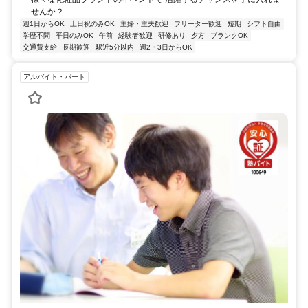
せんか？ ...
週1日からOK
土日祝のみOK
主婦・主夫歓迎
フリーター歓迎
短期
シフト自由
学歴不問
平日のみOK
午前
経験者歓迎
研修あり
夕方
ブランクOK
交通費支給
長期歓迎
駅近5分以内
週2・3日からOK
アルバイト・パート