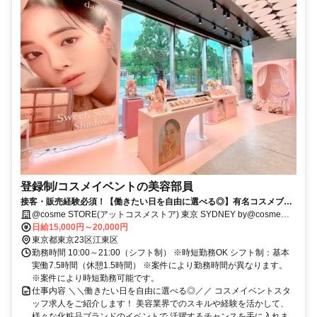
登録制/コスメイベントの美容部員
接客・販売経験必須！【働きたい日を自由に選べる◎】有名コスメブラ
ンド多数！接客経験を活かして高収入◎
@cosme STORE(アットコスメストア) 東京 SYDNEY by@cosmeア
トレ亀戸店
日給15,000円～20,000円
東京都東京23区江東区
勤務時間 10:00～21:00（シフト制） ※時短勤務OK シフト制：基本
実働7.5時間（休憩1.5時間） ※案件により勤務時間が異なります。
※案件により時短勤務可能です。
仕事内容 ＼＼働きたい日を自由に選べる◎／／ コスメイベントスタ
ッフ求人をご紹介します！ 美容業界でのスキルや経験を活かして、
様々な化粧品ブランドのイベントで 活躍するチャンスを手に入れま