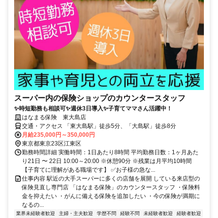
スーパー内の保険ショップのカウンタースタッフ
✨時短勤務も相談可✨週休3日導入✨子育てママさん活躍中！
はなまる保険 東大島店
交通・アクセス 「東大島駅」徒歩5分、「大島駅」徒歩8分
月給235,000円～350,000円
東京都東京23区江東区
勤務時間詳細 実働時間：1日あたり8時間 平均勤務日数：1ヶ月あた
り21日 〜 22日 10:00～20:00 ※休憩90分 ※残業は月平均10時間
【子育てに理解がある職場です】 ✅お子様の急な...
仕事内容 駅近の大手スーパーに多くの店舗を展開 している来店型の
保険見直し専門店 「はなまる保険」のカウンタースタッフ ・保険料
金を抑えたい ・がんに備える保険を追加したい ・今の保険が満期に
なるの...
業界未経験者歓迎
主婦・主夫歓迎
学歴不問
経験不問
未経験者歓迎
経験者歓迎