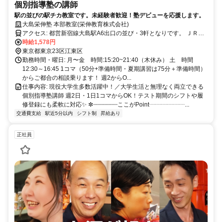
個別指導塾の講師
駅の並びの駅チカ教室です。未経験者歓迎！塾デビューを応援します。
大島栄伸塾 本部教室(栄伸教育株式会社)
アクセス: 都営新宿線大島駅A6出口の並び・3軒となりです。 ＪＲ総
武線亀戸駅からは東陽町駅前行（亀21）、葛西橋行き（亀24）、東
時給1,578円
東京都東京23区江東区
大島駅前行（草24）のいずれかにご乗車ください。 大島駅前下車。
勤務時間・曜日: 月〜金 時間:15:20~21:40（木休み） 土 時間
12:30～16:45 1コマ（50分+準備時間・夏期講習は75分＋準備時間）
からご都合の相談乗ります！ 週2からO...
仕事内容: 現役大学生多数活躍中！／大学生活と無理なく両立できる
個別指導塾講師 週2日・1日1コマからOK！テスト期間のシフトや履
修登録にも柔軟に対応✨ ✼┈┈┈┈┈┈┈ここがPoint┈┈┈┈┈┈...
交通費支給
駅近5分以内
シフト制
昇給あり
正社員