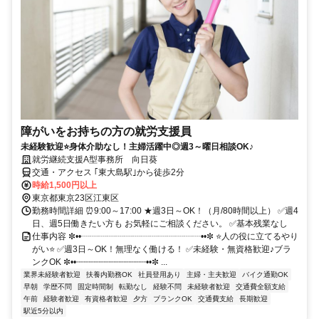
障がいをお持ちの方の就労支援員
未経験歓迎⭐身体介助なし！主婦活躍中◎週3～曜日相談OK♪
就労継続支援A型事務所 向日葵
交通・アクセス ｢東大島駅｣から徒歩2分
時給1,500円以上
東京都東京23区江東区
勤務時間詳細 ⏰9:00～17:00 ★週3日～OK！（月/80時間以上） ✅週4
日、週5日働きたい方も お気軽にご相談ください。 ✅基本残業なし
仕事内容 ✼••┈┈┈┈┈┈┈┈┈┈┈┈┈┈••✼ ⭐人の役に立てるやり
がい⭐ ✅週3日～OK！無理なく働ける！ ✅未経験・無資格歓迎♪ブラ
ンクOK ✼••┈┈┈┈┈┈┈┈┈┈┈┈┈┈••✼ ...
業界未経験者歓迎
扶養内勤務OK
社員登用あり
主婦・主夫歓迎
バイク通勤OK
早朝
学歴不問
固定時間制
転勤なし
経験不問
未経験者歓迎
交通費全額支給
午前
経験者歓迎
有資格者歓迎
夕方
ブランクOK
交通費支給
長期歓迎
駅近5分以内