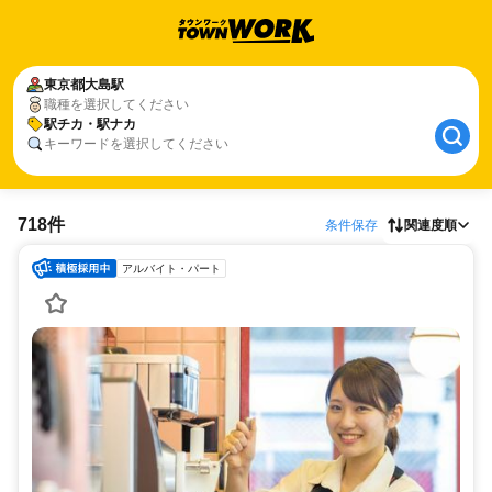
東京都
大島駅
職種を選択してください
駅チカ・駅ナカ
キーワードを選択してください
718件
条件保存
関連度順
アルバイト・パート