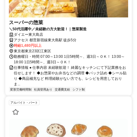
スーパーの惣菜
＼50代活躍中／未経験の方大歓迎！｜惣菜製造
ダイエー東大島店
アクセス 都営新宿線東大島駅 徒歩5分
時給1,480円以上
東京都東京23区江東区
勤務曜日・時間 07:00～13:00 1日5時間～、週3日～ＯＫ！ 13:00～
18:00 1日5時間～、週3日～ＯＫ！
仕事情報 ● 仕事内容 未経験歓迎！ 綺麗なキッチンにて下記業務をお
任せします！ ◆お惣菜やお弁当などの調理 ◆パック詰め ◆シール貼
り ◆商品補充など 料理経験がない方でも、レシピを用意しており
ま...
変形労働時間制
社員登用あり
交通費支給
シフト制
アルバイト・パート