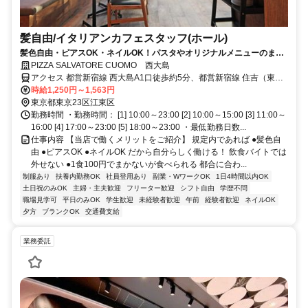
髪自由/イタリアンカフェスタッフ(ホール)
髪色自由・ピアスOK・ネイルOK！パスタやオリジナルメニューのまか
ない付き！
PIZZA SALVATORE CUOMO 西大島
アクセス 都営新宿線 西大島A1口徒歩約5分、都営新宿線 住吉（東京
都）A4口徒歩約6分、都営新宿線 大島（東京都）A1口徒歩約15分
時給1,250円～1,563円
東京都東京23区江東区
勤務時間 ・勤務時間： [1] 10:00～23:00 [2] 10:00～15:00 [3] 11:00～
16:00 [4] 17:00～23:00 [5] 18:00～23:00 ・最低勤務日数...
仕事内容 【当店で働くメリットをご紹介】 規定内であれば ●髪色自
由 ●ピアスOK ●ネイルOK だから自分らしく働ける！ 飲食バイトでは
外せない ●1食100円でまかないが食べられる 都合に合わ...
制服あり
扶養内勤務OK
社員登用あり
副業・WワークOK
1日4時間以内OK
土日祝のみOK
主婦・主夫歓迎
フリーター歓迎
シフト自由
学歴不問
職場見学可
平日のみOK
学生歓迎
未経験者歓迎
午前
経験者歓迎
ネイルOK
夕方
ブランクOK
交通費支給
業務委託