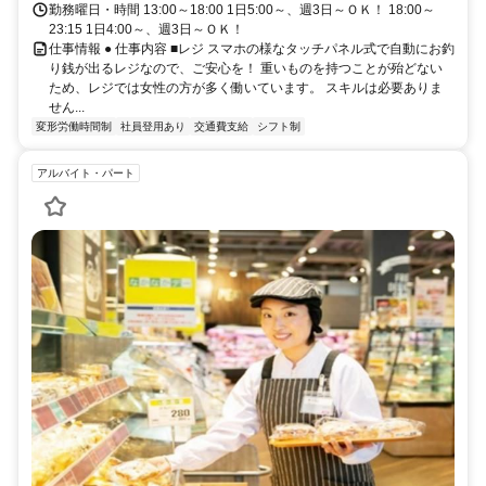
勤務曜日・時間 13:00～18:00 1日5:00～、週3日～ＯＫ！ 18:00～
23:15 1日4:00～、週3日～ＯＫ！
仕事情報 ● 仕事内容 ■レジ スマホの様なタッチパネル式で自動にお釣
り銭が出るレジなので、ご安心を！ 重いものを持つことが殆どない
ため、レジでは女性の方が多く働いています。 スキルは必要ありま
せん...
変形労働時間制
社員登用あり
交通費支給
シフト制
アルバイト・パート