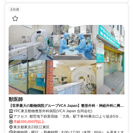
正社員
獣医師
【世界最大の動物病院グループVCA Japan】整形外科・神経外科に興味
のある獣医師を募集。 整形外科・神経外科の経験がない方でも大歓迎で
YPC東京動物整形外科病院(VCA Japan 合同会社)
す！
アクセス: 都営地下鉄新宿線 「大島」駅下車A6番出口より徒歩5分。
A6番出口を出て新大橋通りを左（東）に500m 「東大島」駅下車北口
月給300,000円以上
より徒歩8分。 東口北側を出て新大橋通りを左（西）に800m
東京都東京23区江東区
勤務時間・曜日: ・勤務時間：8:00~17:00（休憩：60分） を基本とす