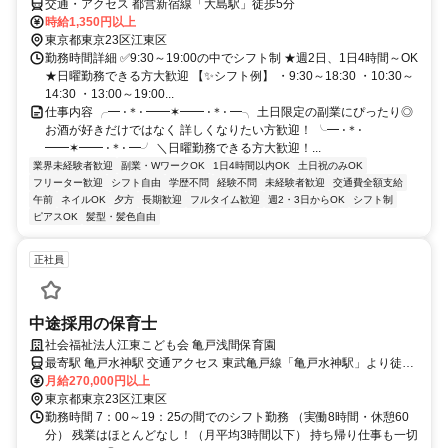
交通・アクセス 都営新宿線「大島駅」徒歩5分
時給1,350円以上
東京都東京23区江東区
勤務時間詳細 ✅9:30～19:00の中でシフト制 ★週2日、1日4時間～OK
★日曜勤務できる方大歓迎 【✨シフト例】 ・9:30～18:30 ・10:30～
14:30 ・13:00～19:00...
仕事内容 ╭━ ⋅＊⋅ ━━✶━━ ⋅＊⋅ ━╮ 土日限定の副業にぴったり◎
お酒が好きだけではなく 詳しくなりたい方歓迎！ ╰━ ⋅＊⋅
━━✶━━ ⋅＊⋅ ━╯ ＼日曜勤務できる方大歓迎！...
業界未経験者歓迎
副業・WワークOK
1日4時間以内OK
土日祝のみOK
フリーター歓迎
シフト自由
学歴不問
経験不問
未経験者歓迎
交通費全額支給
午前
ネイルOK
夕方
長期歓迎
フルタイム歓迎
週2・3日からOK
シフト制
ピアスOK
髪型・髪色自由
正社員
中途採用の保育士
社会福祉法人江東こども会 亀戸浅間保育園
最寄駅 亀戸水神駅 交通アクセス 東武亀戸線「亀戸水神駅」より徒歩
5分 JR総武線「亀戸駅」より徒歩13分 都営バス「 亀戸9丁目バス
月給270,000円以上
停」より徒歩2分
東京都東京23区江東区
勤務時間 7：00～19：25の間でのシフト勤務 （実働8時間・休憩60
分） 残業はほとんどなし！（月平均3時間以下） 持ち帰り仕事も一切