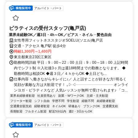
アルバイト・パート
ピラティスの受付スタッフ(亀戸店)
業界未経験OK／週3日・4h～OK／ビアス・ネイル・髪色自由
女性専用フィットネススタジオSOELU(ソエル)亀戸店
交通・アクセス 亀戸駅 徒歩4分
時給1,300円～1,400円
東京都東京23区江東区
勤務時間詳細 平日：9：00～22：00 土日：9：00～18：00 上記時間
内でシフト制 ※入社後3ヶ月は週18時間までの勤務となります。 ◆
勤務時間は相談OK ◆週３日／４ｈからOK ◆土日どち...
仕事内容 ＼働きながらキレイに♪／ 人と話すことが好きな方! 明るく
笑顔が素敵な方は大歓迎です！ ｡▷◁┈┈┈┈┈┈┈┈┈┈ オンライ
ンヨガ・ピラティスなど 人気レッスンが無料で受けられます♪ 「コ...
業界未経験者歓迎
社員登用あり
副業・WワークOK
主婦・主夫歓迎
フリーター歓迎
シフト自由
学歴不問
学生歓迎
経験不問
未経験者歓迎
交通費全額支給
経験者歓迎
ネイルOK
研修あり
ブランクOK
交通費支給
長期歓迎
フルタイム歓迎
駅近5分以内
週2・3日からOK
アルバイト・パート