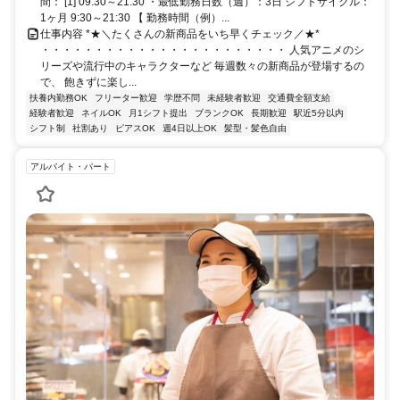
間： [1] 09:30～21:30 ・最低勤務日数（週）：3日 シフトサイクル：
1ヶ月 9:30～21:30 【 勤務時間（例）...
仕事内容 *★＼たくさんの新商品をいち早くチェック／★*
・・・・・・・・・・・・・・・・・・・・・・・ 人気アニメのシ
リーズや流行中のキャラクターなど 毎週数々の新商品が登場するの
で、 飽きずに楽し...
扶養内勤務OK
フリーター歓迎
学歴不問
未経験者歓迎
交通費全額支給
経験者歓迎
ネイルOK
月1シフト提出
ブランクOK
長期歓迎
駅近5分以内
シフト制
社割あり
ピアスOK
週4日以上OK
髪型・髪色自由
アルバイト・パート