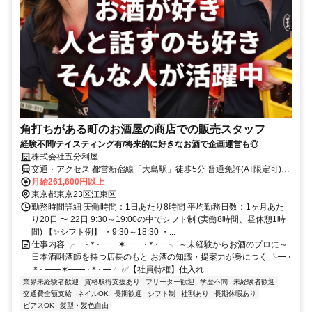
角打ちがある町のお酒屋の商店での販売スタッフ
経験不問/テイスティング有/将来的に好きなお酒で企画運営も◎
株式会社五分利屋
交通・アクセス 都営新宿線「大島駅」徒歩5分 普通免許(AT限定可)で
OK/酒蔵見学・ワイナリー見学有】
月給261,600円以上
東京都東京23区江東区
勤務時間詳細 実働時間：1日あたり8時間 平均勤務日数：1ヶ月あた
り20日 〜 22日 9:30～19:00の中でシフト制 (実働8時間、昼休憩1時
間) 【✨シフト例】 ・9:30～18:30 ・...
仕事内容 ╭━ ⋅＊⋅ ━━✶━━ ⋅＊⋅ ━╮ ～未経験からお酒のプロに～
日本酒唎酒師を持つ店長のもと お酒の知識・提案力が身につく ╰━ ⋅
＊⋅ ━━✶━━ ⋅＊⋅ ━╯ ✅【社員特権】仕入れ...
業界未経験者歓迎
資格取得支援あり
フリーター歓迎
学歴不問
未経験者歓迎
交通費全額支給
ネイルOK
長期歓迎
シフト制
社割あり
長期休暇あり
ピアスOK
髪型・髪色自由