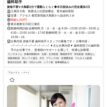
歯科助手
資格不要✨大島駅2分で通勤らくらく◆木日祝休みの完全週休2日
江東区大島 医療法人社団栄耀会 青木歯科医院
交通・アクセス 都営新宿線大島駅から徒歩約２分
時給1,350円
東京都東京23区江東区
勤務時間詳細 診療時間 月・火・水・金 9:30～13:00 15:00～19:00 土
9:30～13:00 14:00～17:00 勤務時間 月・火・水・金 9:30～13:00
15:00～19...
仕事内容 資格不要 歯科助手スタッフの募集です！ 仕事内容 ↓
─┘─┘─┘─┘─┘─┘─┘─┘─┘ ▼主な仕事内容▼ 歯科医院での歯科助
手のお仕事です。 患者様のサポートを通じて、快適な診療環...
ランチタイム
扶養内勤務OK
主婦・主夫歓迎
職場見学可
学生歓迎
転勤なし
経験者歓迎
月1シフト提出
夕方
ブランクOK
交通費支給
フルタイム歓迎
駅近5分以内
週2・3日からOK
シフト制
食事補助あり
アルバイト・パート