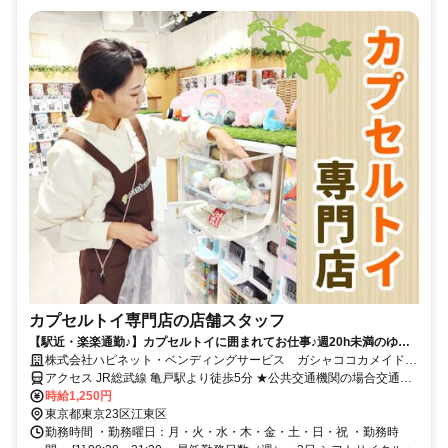
カプセルトイ専門店の店舗スタッフ
【駅近・楽楽通勤♪】カプセルトイに囲まれてお仕事♪週20h未満のゆっ
たり働けるシフトです◎髪色自由・ネイル＆ピアスOK
株式会社ハピネット・ベンディングサービス ガシャココカメイドク
ロック
アクセス JR総武線 亀戸駅より徒歩5分 ★公共交通機関の場合交通費
全額支給
時給1,250円
東京都東京23区江東区
勤務時間 ・勤務曜日：月・火・水・木・金・土・日・祝 ・勤務時