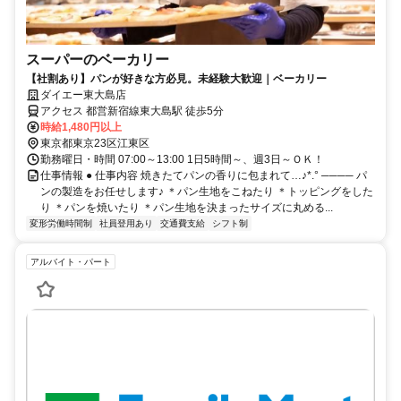
スーパーのベーカリー
【社割あり】パンが好きな方必見。未経験大歓迎｜ベーカリー
ダイエー東大島店
アクセス 都営新宿線東大島駅 徒歩5分
時給1,480円以上
東京都東京23区江東区
勤務曜日・時間 07:00～13:00 1日5時間～、週3日～ＯＫ！
仕事情報 ● 仕事内容 焼きたてパンの香りに包まれて…♪*.° ──── パ
ンの製造をお任せします♪ ＊パン生地をこねたり ＊トッピングをした
り ＊パンを焼いたり ＊パン生地を決まったサイズに丸める...
変形労働時間制
社員登用あり
交通費支給
シフト制
アルバイト・パート