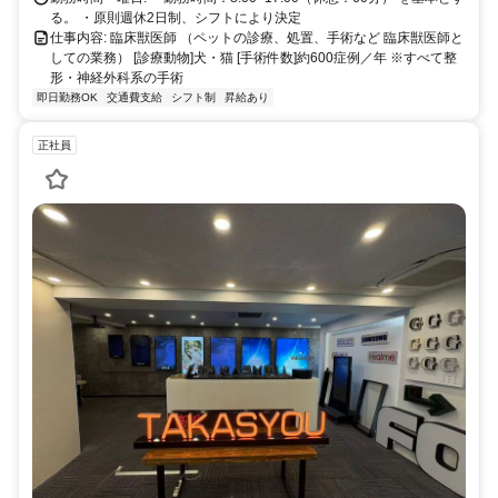
る。 ・原則週休2日制、シフトにより決定
仕事内容: 臨床獣医師 （ペットの診療、処置、手術など 臨床獣医師と
しての業務） [診療動物]犬・猫 [手術件数]約600症例／年 ※すべて整
形・神経外科系の手術
即日勤務OK
交通費支給
シフト制
昇給あり
正社員