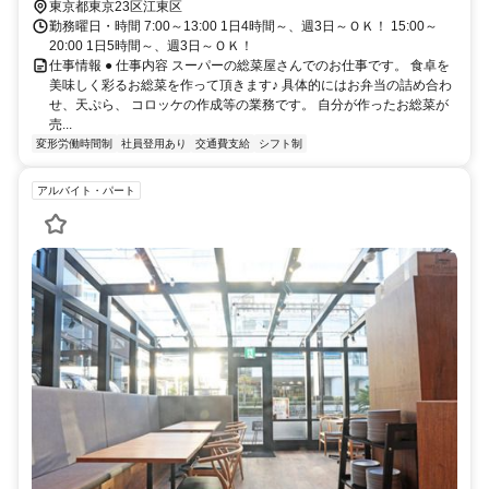
東京都東京23区江東区
勤務曜日・時間 7:00～13:00 1日4時間～、週3日～ＯＫ！ 15:00～
20:00 1日5時間～、週3日～ＯＫ！
仕事情報 ● 仕事内容 スーパーの総菜屋さんでのお仕事です。 食卓を
美味しく彩るお総菜を作って頂きます♪ 具体的にはお弁当の詰め合わ
せ、天ぷら、 コロッケの作成等の業務です。 自分が作ったお総菜が
売...
変形労働時間制
社員登用あり
交通費支給
シフト制
アルバイト・パート