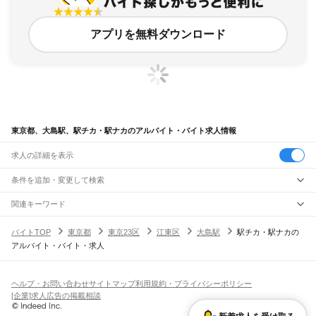
アプリを無料ダウンロード
東京都、大島駅、駅チカ・駅ナカのアルバイト・バイト求人情報
求人の詳細を表示
条件を追加・変更して検索
市区町村を追加・変更
関連キーワード
完全在宅ワーク 全国
シール貼り 在宅
現在地周辺
ガチャガチャ
犬カフェ
東京都
駅を追加・変更
バイトTOP
東京都
東京23区
江東区
大島駅
駅チカ・駅ナカの
東京都
すべて
アルバイト・バイト・求人
東京23区
すべて
職種を追加・変更
JR東海道本線(東京～熱海)
千代田区
中央区
港区
新宿区
文京区
台東区
墨田区
江東区
品川区
目黒区
大田区
東京駅
新橋駅
品川駅
飲食・フードサービス
世田谷区
渋谷区
中野区
杉並区
豊島区
北区
荒川区
板橋区
練馬区
足立区
葛飾区
特徴を追加・変更
飲食・フードサービス
江戸川区
すべて
ヘルプ・お問い合わせ
サイトマップ
利用規約・プライバシーポリシー
JR山手線
ホールスタッフ
キッチンスタッフ
皿洗い・洗い場
精肉・鮮魚加工
給食調理
人気
[企業]求人広告の掲載相談
大崎駅
五反田駅
目黒駅
恵比寿駅
渋谷駅
原宿駅
代々木駅
新宿駅
新大久保駅
八王子市
立川市
武蔵野市
三鷹市
青梅市
府中市
昭島市
調布市
町田市
小金井市
雇用形態を追加・変更
パン屋（ベーカリー）
フードカウンター販売員
バー（BAR）・バーテンダー
日払いOK
高校生歓迎
学生歓迎
深夜の仕事
髪型・髪色自由
ひげOK
ネイルOK
高田馬場駅
目白駅
池袋駅
大塚駅
巣鴨駅
駒込駅
田端駅
西日暮里駅
日暮里駅
鶯谷駅
小平市
日野市
東村山市
国分寺市
国立市
福生市
狛江市
東大和市
清瀬市
飲食店補助（開店・閉店準備）
飲食店（店長・マネージャー）