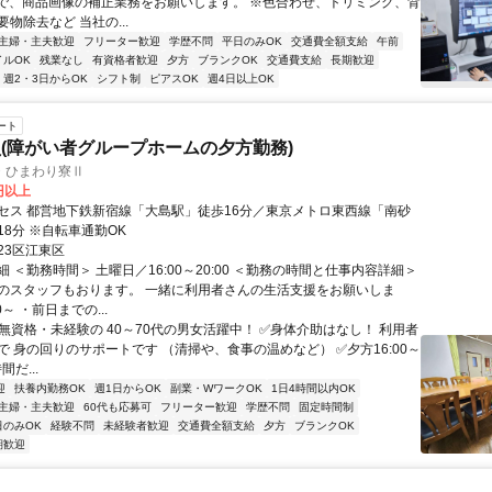
shopで、商品画像の補正業務をお願いします。 ※色合わせ、トリミング、背
物除去など 当社の...
主婦・主夫歓迎
フリーター歓迎
学歴不問
平日のみOK
交通費全額支給
午前
イルOK
残業なし
有資格者歓迎
夕方
ブランクOK
交通費支給
長期歓迎
週2・3日からOK
シフト制
ピアスOK
週4日以上OK
ート
(障がい者グループホームの夕方勤務)
・ひまわり寮Ⅱ
0円以上
セス 都営地下鉄新宿線「大島駅」徒歩16分／東京メトロ東西線「南砂
8分 ※自転車通勤OK
23区江東区
 ＜勤務時間＞ 土曜日／16:00～20:00 ＜勤務の時間と仕事内容詳細＞
のスタッフもおります。 一緒に利用者さんの生活支援をお願いしま
00～ ・前日までの...
✅無資格・未経験の 40～70代の男女活躍中！ ✅身体介助はなし！ 利用者
で 身の回りのサポートです （清掃や、食事の温めなど） ✅夕方16:00～
間だ...
迎
扶養内勤務OK
週1日からOK
副業・WワークOK
1日4時間以内OK
主婦・主夫歓迎
60代も応募可
フリーター歓迎
学歴不問
固定時間制
日のみOK
経験不問
未経験者歓迎
交通費全額支給
夕方
ブランクOK
期歓迎