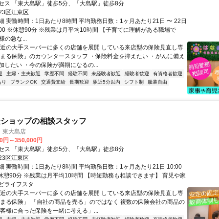
セス 「東大島駅」徒歩5分、「大島駅」徒歩8分
23区江東区
 実働時間：1日あたり8時間 平均勤務日数：1ヶ月あたり21日 〜 22日
20:00 ※休憩90分 ※残業は月平均10時間 【子育てに理解がある職場で
様の急な...
駅近の大手スーパーに多くの店舗を展開 している来店型の保険見直し専
なまる保険」のカウンタースタッフ ・保険料金を抑えたい ・がんに備え
加したい ・今の保険が満期になるの...
迎
主婦・主夫歓迎
学歴不問
経験不問
未経験者歓迎
経験者歓迎
有資格者歓迎
あり
ブランクOK
交通費支給
長期歓迎
駅近5分以内
シフト制
服装自由
険ショップの相談スタッフ
 東大島店
00円～350,000円
セス 「東大島駅」徒歩5分、「大島駅」徒歩8分
23区江東区
 実働時間：1日あたり8時間 平均勤務日数：1ヶ月あたり21日 10:00
 ※休憩90分 ※残業は月平均10時間 【時短勤務も相談できます】 育児や家
ライフスタ...
駅近の大手スーパーに多くの店舗を展開 している来店型の保険見直し専
なまる保険」 「自社の商品を売る」のではなく 複数の保険会社の商品の
お客様に合った保険を一緒に考える」...