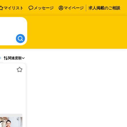
マイリスト
メッセージ
マイページ
求人掲載のご相談
存
関連度順