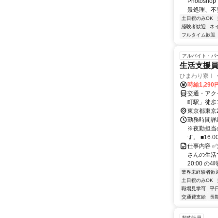
Photo
景処理、不要
土日祝のみOK
経験者歓迎
ネ
フルタイム歓迎
アルバイト・パ
生活支援員
ひまわり寮Ⅰ
時給1,29
交通・アク
町駅」徒歩1
東京都東京
勤務時間詳細
※夜勤担当
す。 ■16:
仕事内容 
さんの生活
20:00 の4時
業界未経験者歓
土日祝のみOK
職場見学可
平
交通費支給
長
契約社員