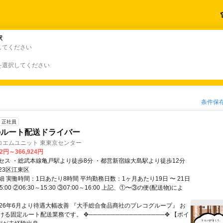
駅
駅
してください
を選択してください
条件保
正社員
のルート配送ドライバー
コエムユニット 東東京センター
22円～366,924円
セス ・総武本線亀戸駅より徒歩8分 ・都営新宿線大島駅より徒歩12分
23区江東区
 実働時間：1日あたり8時間 平均勤務日数：1ヶ月あたり19日 〜 21日
15:00 ②06:30～15:30 ③07:00～16:00 上記、①〜③の便(配送物)によ
✬26年6月より待遇大幅改善 『大手総合食品商社のプレコグループ』 お
る固定ルート配送業務です。 ✥─────────────────✥ 【ポイ