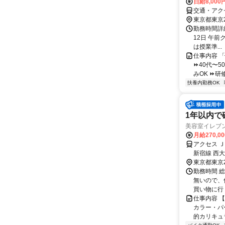
日給8,000
交通・アク
東京都東京
勤務時間詳
12日 午前ク
は授業準...
仕事内容 
⏩40代〜5
みOK ⏩研
扶養内勤務OK
1年以内で
美容室イレブ
月給270,0
アクセス 
新宿線 西大
東京都東京
勤務時間 総
無いので、
買い物に行
仕事内容 
カラー・パ
的カリキュラ