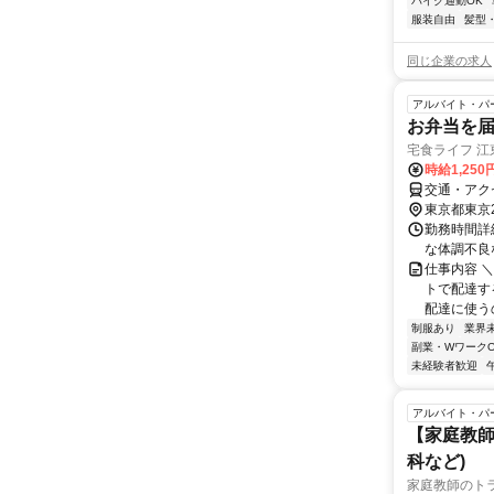
バイク通勤OK
服装自由
髪型
同じ企業の求人
アルバイト・パ
お弁当を
宅食ライフ 江
時給1,250
交通・アク
東京都東京
勤務時間詳細
な体調不良
仕事内容 
トで配達す
配達に使うの
制服あり
業界
副業・WワークO
未経験者歓迎
アルバイト・パ
【家庭教師
科など)
家庭教師のト