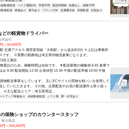
割が未経験出身...
未経験者歓迎
バイク通勤OK
学歴不問
固定時間制
転勤なし
経験不問
経験者歓迎
研修あり
賞与あり
ブランクOK
交通費支給
長期歓迎
社割あり
などの軽貨物ドライバー
D合同会社
0円～30,000円
 ※上記は事務所
へのアクセスです。 ※実際の勤務地は埼玉県内物流倉庫になります。
23区江東区
業務委託のため、稼働時間は自由です。 ▼配送業務の稼働例 8:45 倉庫で
 9:30 配送開始 13:30 お昼休憩 15:30 午後の配送準備 16:00 午後
軽貨物配送事業をしています。 主にECサイトの荷物を軽バンを使用して
送していただきます。 その他、企業配送やお花の配送案件も取り扱っ
 ※主な配送エリア：埼玉県周辺...
ートアップ研修あり
未経験者歓迎
シフト制
寮・社宅あり
内の保険ショップのカウンタースタッフ
 東大島店
00円～350,000円