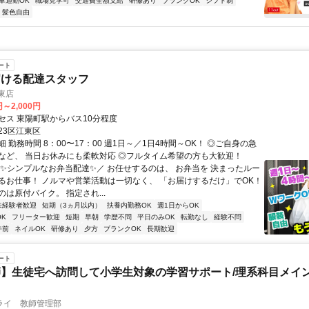
車通勤OK
職場見学可
交通費全額支給
研修あり
ブランクOK
シフト制
・髪色自由
ート
届ける配達スタッフ
東店
円～2,000円
セス 東陽町駅からバス10分程度
23区江東区
 勤務時間 8：00〜17：00 週1日～／1日4時間～OK！ ◎ご自身の急
など、 当日お休みにも柔軟対応 ◎フルタイム希望の方も大歓迎！
＼✨シンプルなお弁当配達✨／ お任せするのは、 お弁当を 決まったルー
るお仕事！ ノルマや営業活動は一切なく、 「お届けするだけ」でOK！
は原付バイク。 指定され...
未経験者歓迎
短期（3ヵ月以内）
扶養内勤務OK
週1日からOK
K
フリーター歓迎
短期
早朝
学歴不問
平日のみOK
転勤なし
経験不問
午前
ネイルOK
研修あり
夕方
ブランクOK
長期歓迎
ート
】生徒宅へ訪問して小学生対象の学習サポート/理系科目メイン
ライ 教師管理部