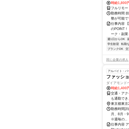
時給1,800
フルリモー
勤務時間 
整が可能で
仕事内容 
のPOINT
ーク・副業も
週1日からOK
学生歓迎
転勤
ブランクOK
交
同じ企業の求人
アルバイト・パ
ファッショ
ダイアモンド
時給1,400
交通・アク
も通勤でき
東京都東京
勤務時間詳細
月、8月・9
※週毎の...
仕事内容 