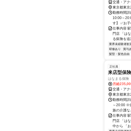
交通・アク
東京都東京
勤務時間詳細
10:00～
す】 ✅お子
仕事内容 
門店 「は
る保険を追
業界未経験者歓
研修あり
賞与
髪型・髪色自由
正社員
来店型保
はなまる保険
月給235,0
交通・アク
東京都東京
勤務時間詳細
～20:00
族の介護など
仕事内容 
門店 「は
中から 「