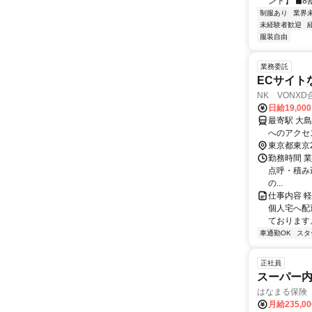
ント】 ◼︎8
制服あり
業界
未経験者歓迎
服装自由
業務委託
ECサイト
NK VONX
日給19,00
最寄駅 大島駅 交通アクセス 都営新宿線「大島駅」から徒歩約3分
東京都東京
勤務時間 
点呼・積み込み
の...
仕事内容 
個人宅へ配
ております。
車通勤OK
スタ
正社員
スーパー
はなまる保険
月給235,0