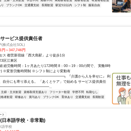
迎
主婦・主夫歓迎
学歴不問
経験不問
未経験者歓迎
経験者歓迎
有資格者歓迎
あり
ブランクOK
交通費支給
長期歓迎
駅近5分以内
シフト制
服装自由
のサービス提供責任者
(株式会社SOL)
41円～347,746円
セス 都営新宿線「西大島駅」より徒歩1分
23区江東区
 総労働時間：1ヶ月あたり172時間 8：00～19：00の間で、 実働8時
分) ※変形労働時間制 ※シフト制により変動有
┏━━━━━━━━━━━━━━━━━━┓ 『介護から人を幸せに』 利
、自分にも寄り添える。 「あくとケア」で始める サービス提供責任
━━━━━━━━━━━━━━...
主婦・主夫歓迎
資格取得支援あり
フリーター歓迎
学歴不問
転勤なし
資格者歓迎
研修あり
賞与あり
ブランクOK
育休あり
交通費支給
長期歓迎
ート
(日本語学校・非常勤)
本語学校