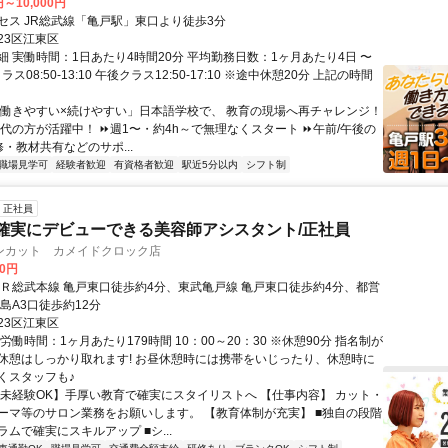
円～10,000円
セス JR総武線「亀戸駅」東口より徒歩3分
23区江東区
細 実働時間：1日あたり4時間20分 平均勤務日数：1ヶ月あたり4日 〜
ラス08:50-13:10 午後クラス12:50-17:10 ※途中休憩20分 上記の時間
「働きやすい×続けやすい」日本語学校で、 教育の現場へ再チャレンジ！
0代の方が活躍中！ ⏩週1〜・約4h～で無理なくスタート ⏩午前/午後の
修・教材共有などのサポ...
職場見学可
経験者歓迎
有資格者歓迎
駅近5分以内
シフト制
正社員
確実にデビューできる美容師アシスタント/正社員
ンカット カメイドクロック店
00円
ＪＲ総武本線 亀戸東口徒歩約4分、東武亀戸線 亀戸東口徒歩約4分、都営
島A3口徒歩約12分
23区江東区
労働時間：1ヶ月あたり179時間 10：00～20：30 ※休憩90分 指名制が
休憩はしっかり取れます! お昼休憩時には携帯をいじったり、休憩時に
くスタッフも♪
【未経験OK】手厚い教育で確実にスタイリストへ 【仕事内容】 カット・
ーマ等のサロン業務をお願いします。 【教育体制が充実】 ■独自の段階
ムで確実にスキルアップ ■シ...