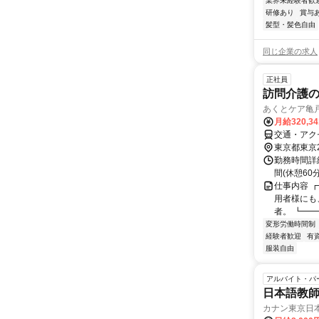
業界未経験者歓
研修あり
賞与
髪型・髪色自由
同じ企業の求人
正社員
訪問介護
あくとケア亀戸
月給320,3
交通・アク
東京都東京
勤務時間詳細
間(休憩60
仕事内容 
用者様にも
者。 ┗━━
変形労働時間制
経験者歓迎
有
服装自由
アルバイト・パ
日本語教師
カナン東京日