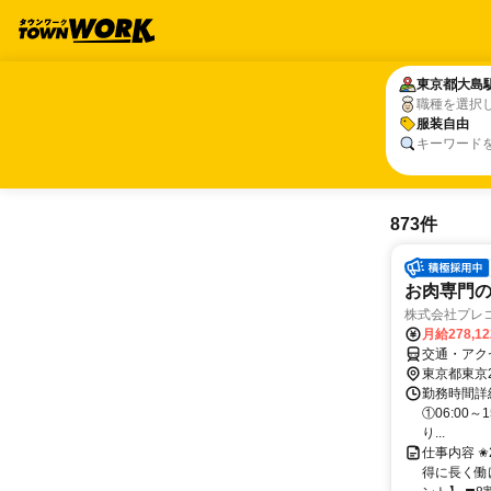
東京都
東京都
大島
大島
職種を選択
服装自由
服装自由
キーワード
873件
お肉専門
株式会社プレ
月給278,1
交通・アク
東京都東京
勤務時間詳細
①06:00～
り...
仕事内容 
得に長く働け