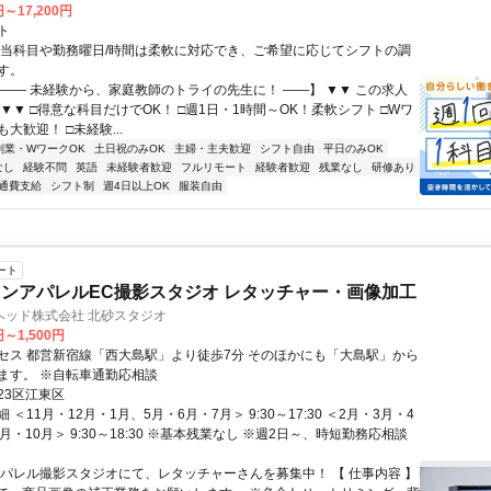
円～17,200円
ト
担当科目や勤務曜日/時間は柔軟に対応でき、ご希望に応じてシフトの調
す。
【―― 未経験から、家庭教師のトライの先生に！ ――】 ▼▼ この求人
！ ▼▼ □得意な科目だけでOK！ □週1日・1時間～OK！柔軟シフト □Wワ
大歓迎！ □未経験...
副業・WワークOK
土日祝のみOK
主婦・主夫歓迎
シフト自由
平日のみOK
なし
経験不問
英語
未経験者歓迎
フルリモート
経験者歓迎
残業なし
研修あり
通費支給
シフト制
週4日以上OK
服装自由
ート
ンアパレルEC撮影スタジオ レタッチャー・画像加工
ヘッド株式会社 北砂スタジオ
円～1,500円
セス 都営新宿線「西大島駅」より徒歩7分 そのほかにも「大島駅」から
ます。 ※自転車通勤応相談
23区江東区
 ＜11月・12月・1月、5月・6月・7月＞ 9:30～17:30 ＜2月・3月・4
月・10月＞ 9:30～18:30 ※基本残業なし ※週2日～、時短勤務応相談
アパレル撮影スタジオにて、レタッチャーさんを募集中！ 【 仕事内容 】