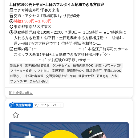
土日祝1600円✨平日+土日のフルタイム勤務できる方歓迎！
つきぢ神楽寿司/千客万来店
交通・アクセス ｢市場前駅｣より徒歩3分
時給1,500円～1,700円
東京都東京23区江東区
勤務時間詳細 ⏰10:00～22:00 ＊週3日～､1日5時間～ ★17時以降に
入れる方も歓迎！ ◎平日・土日勤務出来る方積極採用中！ ◎週4～、
週5～働ける方大歓迎です！ ◎時間･曜日等相談OK...
仕事内容 ˚⊹⁺‧┈┈┈┈┈┈┈┈┈┈┈‧⁺ ⊹˚. 本格江戸前寿司のホール
スタッフ大募集❗ 平日+土日勤務できる方積極採用中✊ ˚⊹⁺‧
┈┈┈┈┈┈┈┈┈┈┈‧⁺ ⊹˚. ✅未経験OK!手厚いサポー...
制服あり
業界未経験者歓迎
ランチタイム
扶養内勤務OK
副業・WワークOK
フリーター歓迎
シフト自由
学歴不問
即日勤務OK
職場見学可
平日のみOK
転勤なし
未経験者歓迎
交通費全額支給
午前
経験者歓迎
研修あり
夕方
ブランクOK
まかないあり
同じ企業の求人
アルバイト・パート