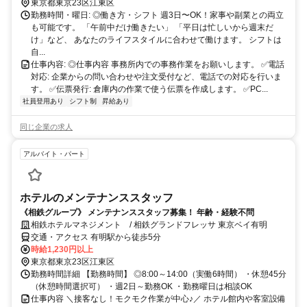
東京都東京23区江東区
勤務時間・曜日: ◎働き方・シフト 週3日〜OK！家事や副業との両立
も可能です。 「午前中だけ働きたい」 「平日は忙しいから週末だ
け」など、 あなたのライフスタイルに合わせて働けます。 シフトは
自...
仕事内容: ◎仕事内容 事務所内での事務作業をお願いします。 ✅電話
対応: 企業からの問い合わせや注文受付など、電話での対応を行いま
す。 ✅伝票発行: 倉庫内の作業で使う伝票を作成します。 ✅PC...
社員登用あり
シフト制
昇給あり
同じ企業の求人
アルバイト・パート
ホテルのメンテナンススタッフ
《相鉄グループ》 メンテナンススタッフ募集！ 年齢・経験不問
相鉄ホテルマネジメント / 相鉄グランドフレッサ 東京ベイ有明
交通・アクセス 有明駅から徒歩5分
時給1,230円以上
東京都東京23区江東区
勤務時間詳細 【勤務時間】 ◎8:00～14:00（実働6時間） ・休憩45分
（休憩時間選択可） ・週2日～勤務OK ・勤務曜日は相談OK
仕事内容 ＼接客なし！モクモク作業が中心♪／ ホテル館内や客室設備