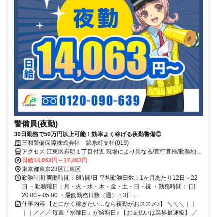
警備員(夜勤)
30日勤務で50万円以上可能！効率よく稼げる夜勤警備◎
三和警備保障株式会社 錦糸町支社(019)
アクセス 江東区有明１丁目付近 現場により異なる/直行直帰/勤務地相
談可 ■電話面接■来社不要■即日勤務
日給14,063円～17,463円
東京都東京23区江東区
勤務時間 実働時間：8時間/日 平均勤務日数：1ヶ月あたり12日～22
日 ・勤務曜日：月・火・水・木・金・土・日・祝 ・勤務時間： [1]
20:00～05:00 ・最低勤務日数（週）：3日 ...
仕事内容 【とにかく稼ぎたい…なら夜勤がおススメ♪】 ＼＼＼｜｜
｜｜／／／ 毎週「水曜日」が給料日♪ 【お支払いは業界最速級】 ／