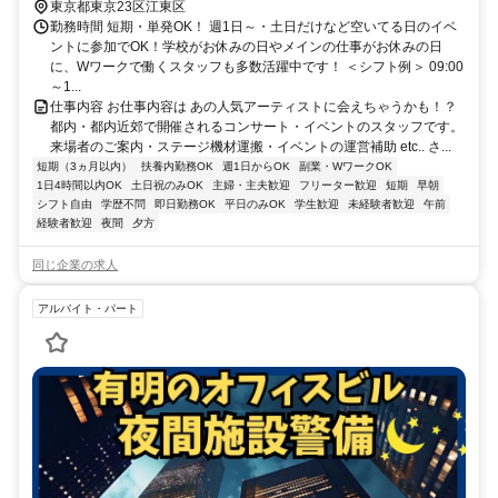
東京都東京23区江東区
勤務時間 短期・単発OK！ 週1日～・土日だけなど空いてる日のイベ
ントに参加でOK！学校がお休みの日やメインの仕事がお休みの日
に、Wワークで働くスタッフも多数活躍中です！ ＜シフト例＞ 09:00
～1...
仕事内容 お仕事内容は あの人気アーティストに会えちゃうかも！？
都内・都内近郊で開催されるコンサート・イベントのスタッフです。
来場者のご案内・ステージ機材運搬・イベントの運営補助 etc.. さ...
短期（3ヵ月以内）
扶養内勤務OK
週1日からOK
副業・WワークOK
1日4時間以内OK
土日祝のみOK
主婦・主夫歓迎
フリーター歓迎
短期
早朝
シフト自由
学歴不問
即日勤務OK
平日のみOK
学生歓迎
未経験者歓迎
午前
経験者歓迎
夜間
夕方
同じ企業の求人
アルバイト・パート