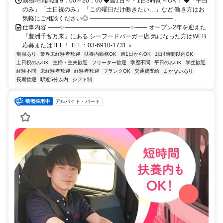
勤務時間詳細 9：00～20：00 ◆週1日～・1日3時間～OK！ ◆「平日
のみ」「土日祝のみ」 「この曜日だけ働きたい…」など 働き方はお
気軽にご相談ください◎ ――――――――――――――...
仕事内容 ――✨―――――――――――✨―― オープン2年を迎えた
『豊洲千客万来』にある シーフードバーガー店 気になった方はWEB
応募またはTEL！ TEL：03-6910-1731 ⭐...
制服あり
業界未経験者歓迎
扶養内勤務OK
週1日からOK
1日4時間以内OK
土日祝のみOK
主婦・主夫歓迎
フリーター歓迎
学歴不問
平日のみOK
学生歓迎
経験不問
未経験者歓迎
経験者歓迎
ブランクOK
交通費支給
まかないあり
長期歓迎
駅近5分以内
シフト制
アルバイト・パート