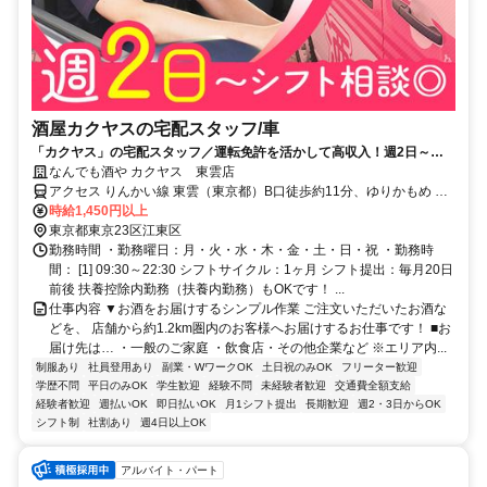
酒屋カクヤスの宅配スタッフ/車
「カクヤス」の宅配スタッフ／運転免許を活かして高収入！週2日～、
シフト自由◎
なんでも酒や カクヤス 東雲店
アクセス りんかい線 東雲（東京都）B口徒歩約11分、ゆりかもめ 有
明テニスの森2A口徒歩約14分、ゆりかもめ 新豊洲2A口徒歩約17分
時給1,450円以上
※マイカー（車・バイク）通勤不可
東京都東京23区江東区
勤務時間 ・勤務曜日：月・火・水・木・金・土・日・祝 ・勤務時
間： [1] 09:30～22:30 シフトサイクル：1ヶ月 シフト提出：毎月20日
前後 扶養控除内勤務（扶養内勤務）もOKです！ ...
仕事内容 ▼お酒をお届けするシンプル作業 ご注文いただいたお酒な
どを、 店舗から約1.2km圏内のお客様へお届けするお仕事です！ ■お
届け先は… ・一般のご家庭 ・飲食店・その他企業など ※エリア内...
制服あり
社員登用あり
副業・WワークOK
土日祝のみOK
フリーター歓迎
学歴不問
平日のみOK
学生歓迎
経験不問
未経験者歓迎
交通費全額支給
経験者歓迎
週払いOK
即日払いOK
月1シフト提出
長期歓迎
週2・3日からOK
シフト制
社割あり
週4日以上OK
アルバイト・パート