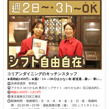
コリアンダイニングのキッチンスタッフ
★高時給1450円～★週2・3ｈ～OK◎まかない有♪駅直通…暑い・寒い・
雨もヘッチャラ♪10～60代活躍中！
長寿韓酒房 有明店
アクセス ゆりかもめ 東京ビッグサイト（ゆりかもめ）北口徒歩約1
分、りんかい線 国際展示場（りんかい線）出口C徒歩約7分、ゆりか
時給1,450円～1,813円
もめ 有明（東京都）西口徒歩約10分 ゆりかもめ「国際展示場正門
東京都東京23区江東区
駅」徒歩1分！
勤務時間 ・勤務曜日：月・火・水・木・金・土・日・祝 ・勤務時
間： [1] 10:30～22:00 ・最低勤務日数（週）：2日 シフトサイクル：