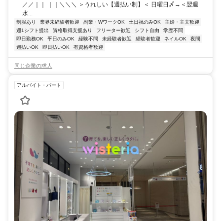
／／｜｜ ｜｜＼＼＼ ＞うれしい【週払い制】＜ 日曜日〆→＜翌週
水...
制服あり
業界未経験者歓迎
副業・WワークOK
土日祝のみOK
主婦・主夫歓迎
週1シフト提出
資格取得支援あり
フリーター歓迎
シフト自由
学歴不問
即日勤務OK
平日のみOK
経験不問
未経験者歓迎
経験者歓迎
ネイルOK
夜間
週払いOK
即日払いOK
有資格者歓迎
同じ企業の求人
アルバイト・パート