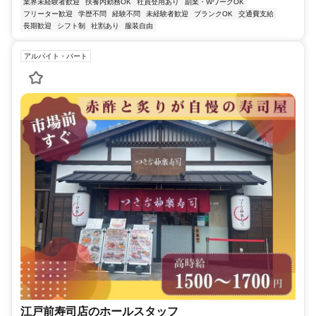
業界未経験者歓迎
扶養内勤務OK
社員登用あり
副業・WワークOK
フリーター歓迎
学歴不問
経験不問
未経験者歓迎
ブランクOK
交通費支給
長期歓迎
シフト制
社割あり
服装自由
アルバイト・パート
江戸前寿司店のホールスタッフ