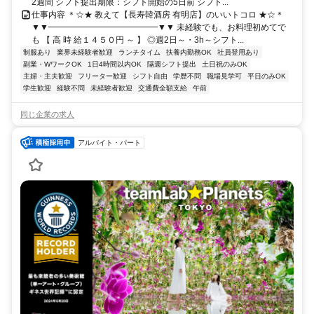
2週間 シフト提出期限：シフト開始の5日前 シフト...
仕事内容 ＊☆★ 教えて【長寿韓酒房 有明店】のいいトコロ ★☆＊
▼▼━━━━━━━━━━━━━▼▼ 未経験でも、お料理初めてで
も 【 高 時 給１４５０円 ～ 】 ◎週2日～・3h～シフト...
制服あり
業界未経験者歓迎
ランチタイム
扶養内勤務OK
社員登用あり
副業・WワークOK
1日4時間以内OK
隔週シフト提出
土日祝のみOK
主婦・主夫歓迎
フリーター歓迎
シフト自由
学歴不問
職場見学可
平日のみOK
学生歓迎
経験不問
未経験者歓迎
交通費全額支給
午前
同じ企業の求人
アルバイト・パート