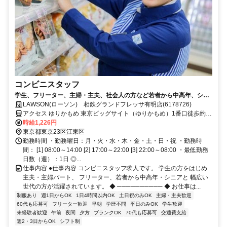
コンビニスタッフ
学生、フリーター、主婦・主夫、社会人の方など若者から中高年、シニ
アの方まで皆さん大歓迎!!
LAWSON(ローソン) 相鉄グランドフレッサ有明店(6178726)
アクセス ゆりかもめ 東京ビッグサイト（ゆりかもめ）1番口徒歩約5
分、りんかい線 国際展示場（りんかい線）C口徒歩約6分、ゆりかも
時給1,226円
め 有明（東京都）1番口徒歩約9分
東京都東京23区江東区
勤務時間 ・勤務曜日：月・火・水・木・金・土・日・祝 ・勤務時
間： [1] 08:00～14:00 [2] 17:00～22:00 [3] 22:00～08:00 ・最低勤務
日数（週）：1日 ◎...
仕事内容 ●仕事内容 コンビニスタッフ求人です。 学生の方をはじめ
主夫・主婦パート、 フリーター、若者から中高年・シニアと 幅広い
世代の方が活躍されています。 ◆ ────────── ◆ お仕事は...
制服あり
週1日からOK
1日4時間以内OK
土日祝のみOK
主婦・主夫歓迎
60代も応募可
フリーター歓迎
早朝
学歴不問
平日のみOK
学生歓迎
未経験者歓迎
午前
夜間
夕方
ブランクOK
70代も応募可
交通費支給
週2・3日からOK
シフト制