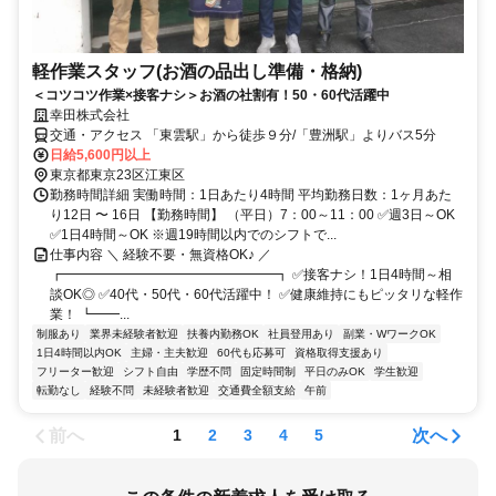
軽作業スタッフ(お酒の品出し準備・格納)
＜コツコツ作業×接客ナシ＞お酒の社割有！50・60代活躍中
幸田株式会社
交通・アクセス 「東雲駅」から徒歩９分/「豊洲駅」よりバス5分
日給5,600円以上
東京都東京23区江東区
勤務時間詳細 実働時間：1日あたり4時間 平均勤務日数：1ヶ月あた
り12日 〜 16日 【勤務時間】 （平日）7：00～11：00 ✅週3日～OK
✅1日4時間～OK ※週19時間以内でのシフトで...
仕事内容 ＼ 経験不要・無資格OK♪ ／
┏━━━━━━━━━━━━━━━━┓ ✅接客ナシ！1日4時間～相
談OK◎ ✅40代・50代・60代活躍中！ ✅健康維持にもピッタリな軽作
業！ ┗━━...
制服あり
業界未経験者歓迎
扶養内勤務OK
社員登用あり
副業・WワークOK
1日4時間以内OK
主婦・主夫歓迎
60代も応募可
資格取得支援あり
フリーター歓迎
シフト自由
学歴不問
固定時間制
平日のみOK
学生歓迎
転勤なし
経験不問
未経験者歓迎
交通費全額支給
午前
前へ
次へ
1
2
3
4
5