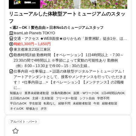
リニューアルした体験型アートミュージアムのスタッ
フ
＜週2～OK！髪色自由＞日本No1のミュージアムスタッフ
teamLab Planets TOKYO
交通・アクセス ★WEB面接★ゆりかもめ「新豊洲駅」徒歩1分、ほか
「市場前駅」「豊洲駅」より徒歩圏内
時給1,300円～1,650円
東京都東京23区江東区
勤務時間詳細 勤務時間 【オペレーション】 1日4時間以上 ・7:30～
23:30の間で4時間以上 ※季節によって変動の可能性あり 勤務例
（例）8:00～13:30まで/9:00～15：30の主婦...
仕事内容 <仕事場は…> 話題の体験型デジタルアートミュージアム！
アートアテンダントとして、接客やメンテナンスを行っていただきま
す！ <仕事内容は…> 【オペレーション】【メンテナンス】の2職種
に...
制服あり
業界未経験者歓迎
扶養内勤務OK
副業・WワークOK
1日4時間以内OK
土日祝のみOK
主婦・主夫歓迎
フリーター歓迎
シフト自由
学歴不問
平日のみOK
学生歓迎
転勤なし
経験不問
未経験者歓迎
午前
経験者歓迎
ネイルOK
研修あり
夕方
アルバイト・パート