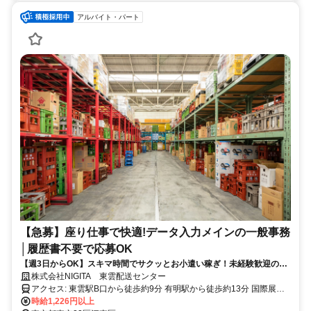
アルバイト・パート
【急募】座り仕事で快適!データ入力メインの一般事務
│履歴書不要で応募OK
【週3日からOK】スキマ時間でサクッとお小遣い稼ぎ！未経験歓迎の仕
分けスタッフ
株式会社NIGITA 東雲配送センター
アクセス: 東雲駅B口から徒歩約9分 有明駅から徒歩約13分 国際展示
時給1,226円以上
場駅から徒歩約14分 自転車通勤可