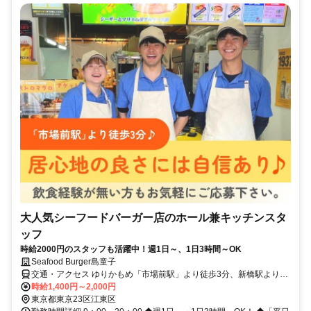
大人気シーフードバーガー店のホール兼キッチンスタ
ッフ
時給2000円のスタッフも活躍中！週1日～、1日3時間～OK
Seafood Burger島童子
交通・アクセス ゆりかもめ「市場前駅」より徒歩3分、新橋駅よりバ
ス10分
時給1,400円～2,000円
東京都東京23区江東区