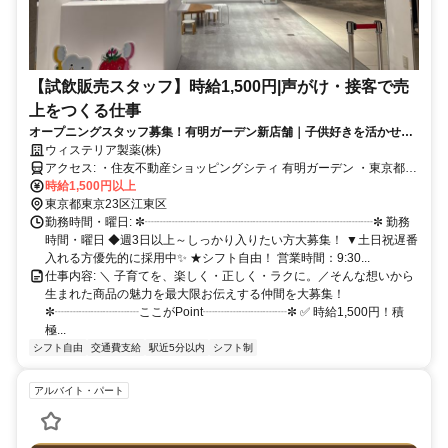
【試飲販売スタッフ】時給1,500円|声がけ・接客で売
上をつくる仕事
オープニングスタッフ募集！有明ガーデン新店舗｜子供好きを活かせる
販売｜週4日～OK・シフト柔軟｜学生・フリーターOK
ウィステリア製薬(株)
アクセス: ・住友不動産ショッピングシティ 有明ガーデン ・東京都江
東区有明2丁目1-8 ・アクセス： ・ゆりかもめ「有明」駅 徒歩4分 ・
時給1,500円以上
ゆりかもめ「有明テニスの森」駅 徒歩3分 ・りんかい線「国際展示
東京都東京23区江東区
場」駅 徒歩6分
勤務時間・曜日: ✼┈┈┈┈┈┈┈┈┈┈┈┈┈┈┈┈┈┈┈✼ 勤務
時間・曜日 ◆週3日以上～しっかり入りたい方大募集！ ▼土日祝遅番
入れる方優先的に採用中✨ ★シフト自由！ 営業時間：9:30...
仕事内容: ＼ 子育てを、楽しく・正しく・ラクに。／そんな想いから
生まれた商品の魅力を最大限お伝えする仲間を大募集！
✼┈┈┈┈┈┈┈ここがPoint┈┈┈┈┈┈┈✼ ✅ 時給1,500円！積
極...
シフト自由
交通費支給
駅近5分以内
シフト制
アルバイト・パート