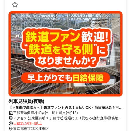
列車見張員(夜勤)
【＞夜勤で高収入＜】鉄道ファンも必見！日払いOK・当日振込みも可能
♪
三和警備保障株式会社 錦糸町支社(018)
アクセス 江東区有明１丁目付近 現場により異なる/直行直帰/勤務地相
談可 ■電話面接■来社不要■即日勤務
日給15,563円以上
東京都東京23区江東区