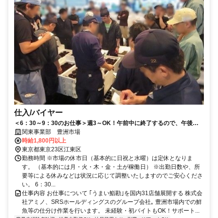
仕入/バイヤー
＜6：30～9：30のお仕事＞週3～OK！午前中に終了するので、午後の
時間も有効活用！家庭との両立◎
関東事業部 豊洲市場
時給1,800円以上
東京都東京23区江東区
勤務時間 ※市場の休市日（基本的に日祝と水曜）は定休となりま
す。 （基本的には月・火・木・金・土が稼働日） ※出勤日数や、所
要等による休みなどは状況に応じて調整いたしますのでご安心くださ
い。 6：30...
仕事内容 お仕事について ｢うまい鮨勘｣を国内31店舗展開する 株式会
社アミノ、SRSホールディングスのグループ会社｡ 豊洲市場内での鮮
魚等の仕分け作業を行います。 未経験・初バイトもOK！サポート...