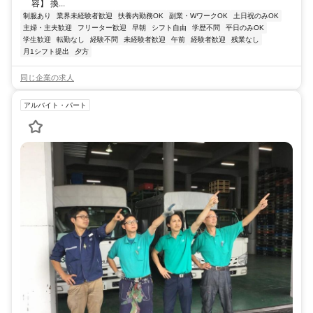
容】 換...
制服あり
業界未経験者歓迎
扶養内勤務OK
副業・WワークOK
土日祝のみOK
主婦・主夫歓迎
フリーター歓迎
早朝
シフト自由
学歴不問
平日のみOK
学生歓迎
転勤なし
経験不問
未経験者歓迎
午前
経験者歓迎
残業なし
月1シフト提出
夕方
同じ企業の求人
アルバイト・パート