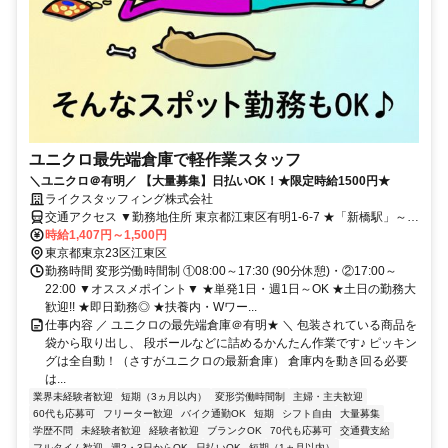
ユニクロ最先端倉庫で軽作業スタッフ
＼ユニクロ＠有明／ 【大量募集】日払いOK！★限定時給1500円★
ライクスタッフィング株式会社
交通アクセス ▼勤務地住所 東京都江東区有明1-6-7 ★「新橋駅」～無
料送迎バスあり！
時給1,407円～1,500円
東京都東京23区江東区
勤務時間 変形労働時間制 ①08:00～17:30 (90分休憩)・②17:00～
22:00 ▼オススメポイント▼ ★単発1日・週1日～OK ★土日の勤務大
歓迎!! ★即日勤務◎ ★扶養内・Wワー...
仕事内容 ／ ユニクロの最先端倉庫＠有明★ ＼ 包装されている商品を
袋から取り出し、 段ボールなどに詰めるかんたん作業です♪ ピッキン
グは全自動！（さすがユニクロの最新倉庫） 倉庫内を動き回る必要
は...
業界未経験者歓迎
短期（3ヵ月以内）
変形労働時間制
主婦・主夫歓迎
60代も応募可
フリーター歓迎
バイク通勤OK
短期
シフト自由
大量募集
学歴不問
未経験者歓迎
経験者歓迎
ブランクOK
70代も応募可
交通費支給
フルタイム歓迎
週2・3日からOK
日払いOK
短期（1ヵ月以内）