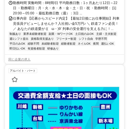
勤務時間 実働時間：8時間/日 平均勤務日数：1ヶ月あたり12日～22
日 ・勤務曜日：月・火・水・木・金・土・日・祝 ・勤務時間： [1]
20:00～05:00 ・最低勤務日数（週）：3日 ...
仕事内容 【応募からスピード内定】【最短2日後にお仕事開始】列車
見張員デビューしませんか？入社祝い金5万円♪ ＼ 鉄道ファン必見！
／ あなたの鉄道愛が ((ゝω・)9’ 列車の安全運行を支える力に！...
制服あり
業界未経験者歓迎
副業・WワークOK
土日祝のみOK
主婦・主夫歓迎
週1シフト提出
資格取得支援あり
フリーター歓迎
シフト自由
学歴不問
平日のみOK
経験不問
未経験者歓迎
経験者歓迎
ネイルOK
夜間
週払いOK
即日払いOK
有資格者歓迎
研修あり
同じ企業の求人
アルバイト・パート