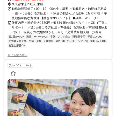
東京都東京23区江東区
勤務時間詳細 7：00～19：00の中で調整 ＊勤務日数・時間は応相談
（週4～5日働ける方歓迎） ＊家庭の都合なども柔軟に対応可能 ＊午
後勤務可能な方歓迎 【働きやすいシフト】 ◆副業・WワークO...
仕事内容 ✅時給最大1730円 ✅個別支援の経験がなくてもOK（丁寧に
サポート） ✅週5日働ける方歓迎 ✅午後働ける方歓迎 ✅有資格者歓迎
✅担任・職員との連携体制がしっかり ✅交通費全額支給・扶養内...
週1日からOK
副業・WワークOK
早朝
シフト自由
職場見学可
平日のみOK
交通費全額支給
午前
夕方
長期歓迎
週2・3日からOK
シフト制
週4日以上OK
友達と応募OK
同じ企業の求人
アルバイト・パート