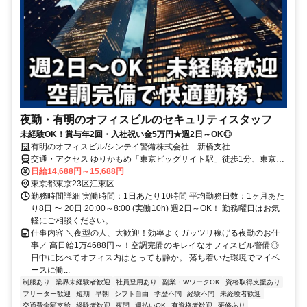
夜勤・有明のオフィスビルのセキュリティスタッフ
未経験OK！賞与年2回・入社祝い金5万円★週2日～OK◎
有明のオフィスビル/シンテイ警備株式会社 新橋支社
交通・アクセス ゆりかもめ「東京ビッグサイト駅」徒歩1分、東京臨
海高速鉄道りんかい線「国際展示場駅」徒歩4分
日給14,688円～15,688円
東京都東京23区江東区
勤務時間詳細 実働時間：1日あたり10時間 平均勤務日数：1ヶ月あた
り8日 〜 20日 20:00～8:00 (実働10h) 週2日～OK！ 勤務曜日はお気
軽にご相談ください。
仕事内容 ＼夜型の人、大歓迎！効率よくガッツリ稼げる夜勤のお仕
事／ 高日給1万4688円～！空調完備のキレイなオフィスビル警備◎
日中に比べてオフィス内はとっても静か。 落ち着いた環境でマイペ
ースに働...
制服あり
業界未経験者歓迎
社員登用あり
副業・WワークOK
資格取得支援あり
フリーター歓迎
短期
早朝
シフト自由
学歴不問
経験不問
未経験者歓迎
交通費全額支給
経験者歓迎
夜間
週払いOK
有資格者歓迎
研修あり