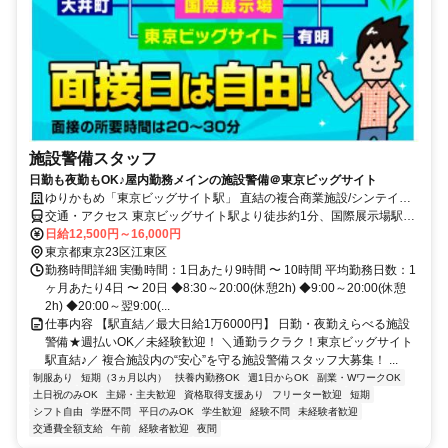
施設警備スタッフ
日勤も夜勤もOK♪屋内勤務メインの施設警備＠東京ビッグサイト
ゆりかもめ「東京ビッグサイト駅」 直結の複合商業施設/シンテイ警
備株式会社 湾岸支社
交通・アクセス 東京ビッグサイト駅より徒歩約1分、国際展示場駅よ
り徒歩約5分
日給12,500円～16,000円
東京都東京23区江東区
勤務時間詳細 実働時間：1日あたり9時間 〜 10時間 平均勤務日数：1
ヶ月あたり4日 〜 20日 ◆8:30～20:00(休憩2h) ◆9:00～20:00(休憩
2h) ◆20:00～翌9:00(...
仕事内容 【駅直結／最大日給1万6000円】 日勤・夜勤えらべる施設
警備★週払いOK／未経験歓迎！ ＼通勤ラクラク！東京ビッグサイト
駅直結♪／ 複合施設内の“安心”を守る施設警備スタッフ大募集！ ...
制服あり
短期（3ヵ月以内）
扶養内勤務OK
週1日からOK
副業・WワークOK
土日祝のみOK
主婦・主夫歓迎
資格取得支援あり
フリーター歓迎
短期
シフト自由
学歴不問
平日のみOK
学生歓迎
経験不問
未経験者歓迎
交通費全額支給
午前
経験者歓迎
夜間