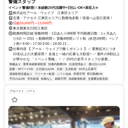
警備スタッフ
イベント警備8割！未経験20代活躍中×日払いOK×高収入✨
株式会社アール・ウェイブ 江東区エリア
交通・アクセス 江東区エリアに勤務地多数！現場へは直行直帰！
日給10,000円～13,000円
東京都東京23区江東区
勤務時間詳細 実働時間：1日あたり8時間 平均勤務日数：1ヶ月あた
り4日 〜 20日 ＜勤務時間＞ 実働8時間シフト制（休憩1時間） <シフ
ト例> 8:00～17:00 9:00～18:00 21:...
仕事内容 【 アール・ウェイブで働くポイント 】 ✅ 業務拡大につき
10名以上の大量採用！ 友達と一緒の応募も大歓迎✨ ✅ 案件の8割以上
が華やかな 「イベント警備」！ ✅ 20代の若手スタッフが多数...
制服あり
業界未経験者歓迎
扶養内勤務OK
社員登用あり
週1日からOK
副業・WワークOK
土日祝のみOK
主婦・主夫歓迎
60代も応募可
資格取得支援あり
フリーター歓迎
シフト自由
学歴不問
即日勤務OK
平日のみOK
学生歓迎
転勤なし
経験不問
未経験者歓迎
交通費全額支給
アルバイト・パート