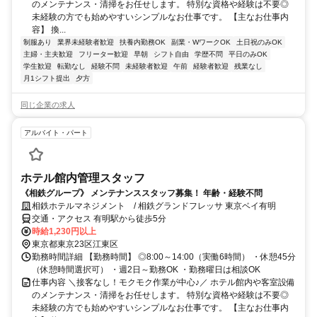
のメンテナンス・清掃をお任せします。 特別な資格や経験は不要◎
未経験の方でも始めやすいシンプルなお仕事です。 【主なお仕事内
容】 換...
制服あり
業界未経験者歓迎
扶養内勤務OK
副業・WワークOK
土日祝のみOK
主婦・主夫歓迎
フリーター歓迎
早朝
シフト自由
学歴不問
平日のみOK
学生歓迎
転勤なし
経験不問
未経験者歓迎
午前
経験者歓迎
残業なし
月1シフト提出
夕方
同じ企業の求人
アルバイト・パート
ホテル館内管理スタッフ
《相鉄グループ》 メンテナンススタッフ募集！ 年齢・経験不問
相鉄ホテルマネジメント / 相鉄グランドフレッサ 東京ベイ有明
交通・アクセス 有明駅から徒歩5分
時給1,230円以上
東京都東京23区江東区
勤務時間詳細 【勤務時間】 ◎8:00～14:00（実働6時間） ・休憩45分
（休憩時間選択可） ・週2日～勤務OK ・勤務曜日は相談OK
仕事内容 ＼接客なし！モクモク作業が中心♪／ ホテル館内や客室設備
のメンテナンス・清掃をお任せします。 特別な資格や経験は不要◎
未経験の方でも始めやすいシンプルなお仕事です。 【主なお仕事内