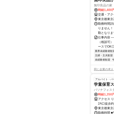
無印良品の家
時給1,40
交通・アク
東京都東京
勤務時間詳細
りません！
勤となります
仕事内容 ─
（相談可）
ースでOK◎
業界未経験者歓
主婦・主夫歓迎
未経験者歓迎
同じ企業の求人
アルバイト・パ
学童保育
パソナフォス
時給1,35
アクセス 
2A口徒歩
＊東雲小中
東京都東京
ますので総
勤務時間 ■