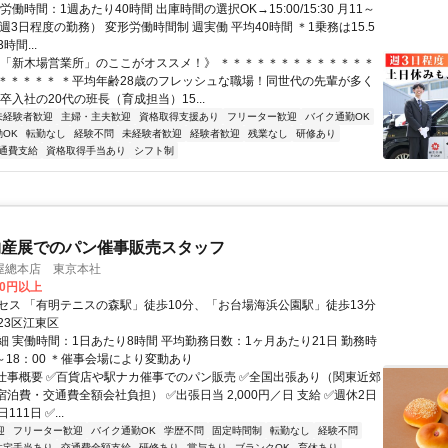
労働時間：1週あたり40時間 出庫時間の選択OK→15:00/15:30 月11～
週3日程度の勤務） 変形労働時間制 週実働 平均40時間 ＊1乗務は15.5
時間...
《「新木場営業所」のここがオススメ！》 ＊＊＊＊＊＊＊＊＊＊＊＊＊
＊＊＊＊＊ ＊平均年齢28歳のフレッシュな職場！同世代の先輩が多く
卒入社の20代の班長（育成担当）15...
未経験者歓迎
主婦・主夫歓迎
資格取得支援あり
フリーター歓迎
バイク通勤OK
OK
転勤なし
経験不問
未経験者歓迎
経験者歓迎
残業なし
研修あり
通費支給
資格取得手当あり
シフト制
物産展でのパン催事販売スタッフ
屋總本店 東京本社
90円以上
セス 「有明テニスの森駅」徒歩10分、「お台場海浜公園駅」徒歩13分
23区江東区
細 実働時間：1日あたり8時間 平均勤務日数：1ヶ月あたり21日 勤務時
～18：00 ＊催事会場により変動あり
■仕事概要 ✅️百貨店や駅ナカ催事でのパン販売 ✅️全国出張あり（関東近郊
宿泊費・交通費全額会社負担） ✅️出張日当 2,000円／日 支給 ✅️週休2日
11日 ✅...
迎
フリーター歓迎
バイク通勤OK
学歴不問
固定時間制
転勤なし
経験不問
住宅手当あり
交通費全額支給
研修あり
賞与あり
ブランクOK
育休あり