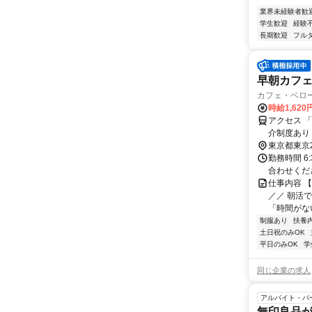
業界未経験者歓
学生歓迎
経験
長期歓迎
フル
早朝カフ
カフェ・ベロ
時給1,62
アクセス 
介制度あり
東京都東京
勤務時間 6
合わせくだ
仕事内容 
／／ 朝活
「時間がない
制服あり
扶養
土日祝のみOK
平日のみOK
学
同じ企業の求人
アルバイト・パ
無印良品が