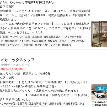
14分、ゆりかもめ 市場前1A口徒歩約16分
23区江東区
労働時間：1ヶ月あたり169時間18分 7：00～17:00 （店舗の営業時間
16：00） ※土日定休日 （実働8時間・時間外勤務あり） ※休憩有り ※
慮致しま...
【ユニクロ本社内の社員専用カフェで働く】 ユニクロ本社（有明本部ビ
設された社員専用の 「憩いのカフェ」にてスタッフを募集♪ 「1日3回訪
所」をコンセプトに、 バリスタ...
迎
副業・WワークOK
主婦・主夫歓迎
資格取得支援あり
フリーター歓迎
不問
経験者歓迎
ネイルOK
有資格者歓迎
研修あり
賞与あり
ブランクOK
費支給
まかないあり
長期歓迎
駅近5分以内
シフト制
社割あり
のメカニックスタッフ
ト豊洲サービスショップ
000円～6,000,000円
セス りんかい線「東雲駅」より徒歩5分
23区江東区
細 実働時間：1日あたり7時間30分 平均勤務日数：1ヶ月あたり21日 〜
30～18:30 └休憩90分/1時間と 午前午後15分ずつ
⚡職人気質な方にピッタリ！⚡ 高級車ボルボの整備に携われる！ ・・・
━━━━━━━━━★ ✅ボルボ車整備 ✅点検 などのサービス提供 扱う
！ 高級車に携わりたい...
フリーター歓迎
学歴不問
固定時間制
午前
経験者歓迎
有資格者歓迎
夕方