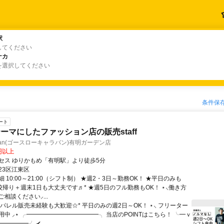
駅
駅
してください
ナカ
ナカ
を選択してください
条件保
ート
ーマにしたファッション店の販売staff
caravan(ゴースローキャラバン)有明ガーデン店
0円以上
セス ゆりかもめ「有明駅」より徒歩5分
23区江東区
 10:00～21:00（シフト制） ★週2・3日～勤務OK！ ★平日のみも
校帰り＋週末1日も大丈夫です♬* ★週5日のフル勤務もOK！ ⋆⸜働き方
相談ください⸝...
パレル販売未経験も大歓迎☆* 平日のみの週2日～OK！ ⋆⸜ フリーター
中 ⸝⋆ ╭━━━━━━━━━━━━╮ 当店のPOINTはこちら！ ╰━ｖ
━━━━╯ ✔...