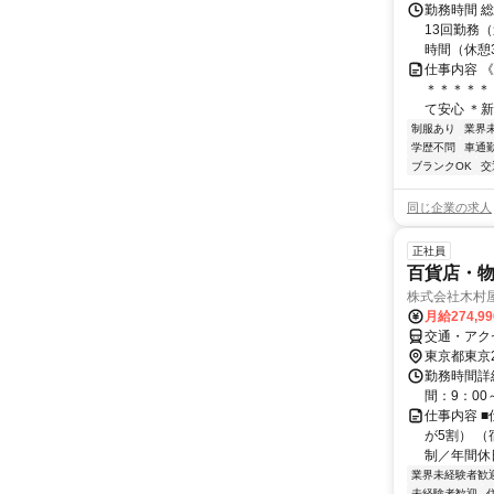
勤務時間 総
13回勤務（
時間（休憩3
仕事内容 
＊＊＊＊＊
て安心 ＊新
制服あり
業界
学歴不問
車通勤
ブランクOK
交
同じ企業の求人
正社員
百貨店・
株式会社木村
月給274,9
交通・アク
東京都東京
勤務時間詳
間：9：00
仕事内容 
が5割） （
制／年間休日1
業界未経験者歓
未経験者歓迎