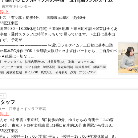
 東京有明センター
0円以上
セス 「有明駅」徒歩4分、「国際展示場駅」徒歩6分
23区江東区
 ⏰9:30～18:00(休憩1時間) ＊週5日勤務 ＊曜日応相談 ⭐残業は全くあ
 事務・受付スタッフは時間きっちりで 帰っています。 ⭐土日は基本出
が、 予定が...
─────── •●• ──────── ⏩週5日フルタイム／土日祝は基本出勤
 ⏩基本PC操作でOK！未経験大歓迎✨ ⏩まずはパートから、ご自身のペ
 ⏩残業は一切なし...
迎
ランチタイム
扶養内勤務OK
社員登用あり
副業・WワークOK
フリーター歓迎
シフト自由
学歴不問
固定時間制
職場見学可
経験不問
午前
経験者歓迎
ネイルOK
残業なし
研修あり
夕方
ブランクOK
ート
スタッフ
ター 江東きっずクラブ東雲
0円以上
りんかい線 東雲（東京都）B口徒歩約9分、ゆりかもめ 有明テニスの森
約14分、東京メトロ有楽町線 辰巳1番口徒歩約16分 東雲駅から徒歩8分
学校前バス停から徒歩3分※錦糸町や門前仲町地域からバスで1本で通え
23区江東区
武線、都営新宿沿線などの周辺からもアクセス便利です！
平日：下校時～17：00 (学童) 平日：下校時～19：00 ■学校休業日：8：