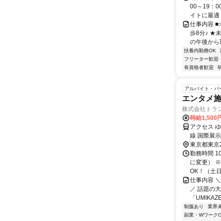
00～19：
イトに最適！ 
仕事内容 
歩8分♪ 
の午後から勤
扶養内勤務OK
フリーター歓迎
有資格者歓迎
アルバイト・パ
エンタメ
株式会社トラン
時給1,50
アクセス 
線 国際展
歩約12分
東京都東京
勤務時間 10
に変更） 
OK！（土日ど
仕事内容 
／ 話題の大
「UMIKAZE 
制服あり
業界
副業・WワークO