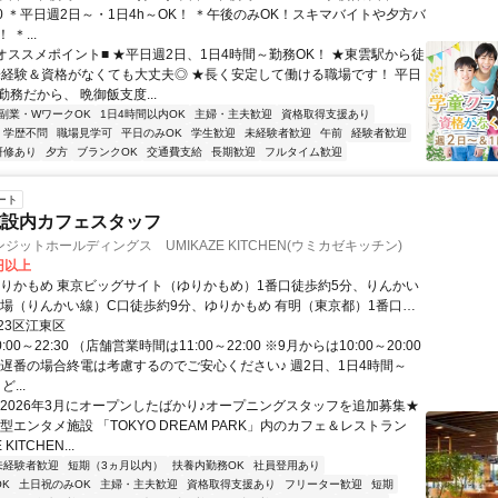
00 ＊平日週2日～・1日4h～OK！ ＊午後のみOK！スキマバイトや夕方バ
＊...
■オススメポイント■ ★平日週2日、1日4時間～勤務OK！ ★東雲駅から徒
★未経験＆資格がなくても大丈夫◎ ★長く安定して働ける職場です！ 平日
務だから、 晩御飯支度...
副業・WワークOK
1日4時間以内OK
主婦・主夫歓迎
資格取得支援あり
学歴不問
職場見学可
平日のみOK
学生歓迎
未経験者歓迎
午前
経験者歓迎
研修あり
夕方
ブランクOK
交通費支給
長期歓迎
フルタイム歓迎
ート
施設内カフェスタッフ
ジットホールディングス UMIKAZE KITCHEN(ウミカゼキッチン)
0円以上
ゆりかもめ 東京ビッグサイト（ゆりかもめ）1番口徒歩約5分、りんかい
示場（りんかい線）C口徒歩約9分、ゆりかもめ 有明（東京都）1番口徒
23区江東区
:00～22:30 （店舗営業時間は11:00～22:00 ※9月からは10:00～20:00
※遅番の場合終電は考慮するのでご安心ください♪ 週2日、1日4時間～
...
＼2026年3月にオープンしたばかり♪オープニングスタッフを追加募集★
型エンタメ施設 「TOKYO DREAM PARK」内のカフェ＆レストラン
KITCHEN...
未経験者歓迎
短期（3ヵ月以内）
扶養内勤務OK
社員登用あり
K
土日祝のみOK
主婦・主夫歓迎
資格取得支援あり
フリーター歓迎
短期