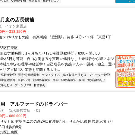
ンクOK
交通費支給
長期歓迎
駅近5分以内
花月嵐の店長候補
嵐 イオン東雲店
00円～318,150円
セス ゆりかもめ線・有楽町線 『豊洲駅』 徒歩14分 バス停 『東雲1丁
分
23区江東区
 総労働時間：1ヶ月あたり171時間 勤務時間／8:00～翌6:00
✅週休3日も可能！自由な働き方を実現 ✅修行なし！未経験から即マネジ
✅本社で学ぶ心理学や経営学！自己成長を実感 ✅人事・開発・独立…選べ
リア ✅幅広い業態を展開する大手...
未経験者歓迎
変形労働時間制
ランチタイム
資格取得支援あり
フリーター歓迎
職場見学可
経験不問
未経験者歓迎
午前
経験者歓迎
夜間
食費補助あり
賞与あり
ブランクOK
育休あり
専用 アルファードのドライバー
社 新木場営業所 - 01
00円～680,000円
ゆりかもめ 有明テニスの森2A口徒歩約4分、りんかい線 国際展示場（り
A口徒歩約9分
23区江東区