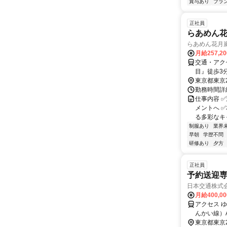
賞与あり
ブラ
正社員
らあめん
らあめん花月
月給257,2
交通・アク
目』徒歩3
東京都東京
勤務時間詳細
仕事内容 
メントへ 
る多彩なキャ
制服あり
業界
早朝
学歴不問
研修あり
夕方
正社員
予約送迎
日本交通株式会
月給400,0
アクセス 
んかい線）
東京都東京