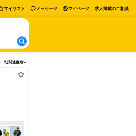
マイリスト
メッセージ
マイページ
求人掲載のご相談
存
関連度順