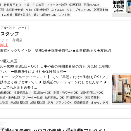
迎
社員登用あり
主婦・主夫歓迎
フリーター歓迎
学歴不問
平日のみOK
不問
未経験者歓迎
午前
経験者歓迎
ネイルOK
夕方
ブランクOK
交通費支給
タイム歓迎
駅近5分以内
週2・3日からOK
シフト制
アルバイト・パート
ェスタッフ
ーチェ 有明店
0円以上
「東京ビッグサイト駅」徒歩1分★稼働分前払い★食事補助あり★友達紹
23区江東区
:30～9:00 ※週1日～OK！ 日中や夜の時間帯希望の方も お気軽にお問い
さい。 ー勤務条件により社会保険加入可ー
【 モーニングルーティーンに！ 】 ＼＼『早朝』だけの勤務もOK！／／
で効率よく稼げます♪ ＼＼ ★ 授業前のルーティーンにしませんか？ ★
…でもお金も必要！...
内勤務OK
社員登用あり
週1日からOK
副業・WワークOK
1日4時間以内OK
主婦・主夫歓迎
フリーター歓迎
給料前払いOK
即日勤務OK
固定時間制
生歓迎
未経験者歓迎
経験者歓迎
夕方
ブランクOK
交通費支給
まかないあり
ート
手掛けるモデルハウスの事務・受付|週5フルタイム