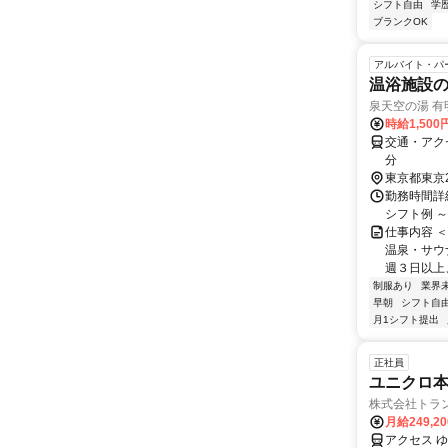
シフト自由
学
ブランクOK
アルバイト・パ
温浴施設
泉天空の湯 有
時給1,50
交通・アク
分
東京都東京
勤務時間詳細
シフト例 ～ 男
仕事内容 
温泉・サウ
週３日以上、
制服あり
業界
早朝
シフト自
月1シフト提出
正社員
ユニクロ
株式会社トラン
月給249,2
アクセス 