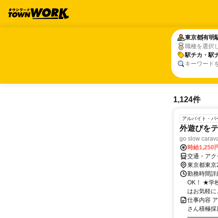
東京都
東京都
有明
有明
職種を選択
駅チカ・駅
駅チカ・駅
キーワード
1,124件
アルバイト・パ
外遊びをテ
go slow 
時給1,25
交通・アク
東京都東京
勤務時間詳細
OK！ ★学
はお気軽にご
仕事内容 ア
さん積極採用
━━━━━━