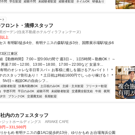
歴不問
学生歓迎
経験不問
未経験者歓迎
経験者歓迎
ネイルOK
研修あり
ート
のフロント・清掃スタッフ
明ガーデン(住友不動産ホテルヴィラフォンテーヌ)
0円以上
セス 有明駅/徒歩4分、有明テニスの森駅/徒歩3分、国際展示場駅/徒歩6
23区江東区
 【勤務時間】 7:00～翌0:00の間で 週3日～、1日5時間～勤務OK！ ～
湯:7:00～12:00、13:00～18:00、17:00～22:00など 女湯:9:...
＜有明のオシャレな非日常スパ＞ お客様に癒しを届けるアルバイト！ ＊
ナのスタッフ割引あり！ ＊土日祝は時給1600円でしっかり稼げる！ ＊
5h/日～相談OKの自由シフ...
未経験者歓迎
扶養内勤務OK
土日祝のみOK
主婦・主夫歓迎
フリーター歓迎
由
学歴不問
平日のみOK
経験不問
未経験者歓迎
交通費全額支給
午前
夜間
夕方
ブランクOK
交通費支給
長期歓迎
本社内のカフェスタッフ
ジットホールディングス ARIAKE CAFE
00円～331,500円
ゆりかもめ 有明テニスの森1A口徒歩約13分、ゆりかもめ お台場海浜公園