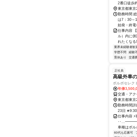
2番口徒歩約
東京都東京
勤務時間 総
は7：30～
始発・終電考
仕事内容 
ル）内に併
れたくなる場
業界未経験者歓
学歴不問
経験
育休あり
交通
正社員
高級外車
ボルボセレク
年俸3,500,
交通・アク
東京都東京
勤務時間詳
23日 ✬9:
仕事内容 
‥…━━━
車種はボルボ
60代も応募可