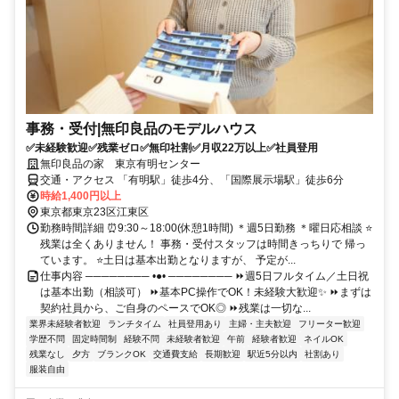
事務・受付|無印良品のモデルハウス
✅未経験歓迎✅残業ゼロ✅無印社割✅月収22万以上✅社員登用
無印良品の家 東京有明センター
交通・アクセス 「有明駅」徒歩4分、「国際展示場駅」徒歩6分
時給1,400円以上
東京都東京23区江東区
勤務時間詳細 ⏰9:30～18:00(休憩1時間) ＊週5日勤務 ＊曜日応相談 ⭐
残業は全くありません！ 事務・受付スタッフは時間きっちりで 帰っ
ています。 ⭐土日は基本出勤となりますが、 予定が...
仕事内容 ──────── •●• ──────── ⏩週5日フルタイム／土日祝
は基本出勤（相談可） ⏩基本PC操作でOK！未経験大歓迎✨ ⏩まずは
契約社員から、ご自身のペースでOK◎ ⏩残業は一切な...
業界未経験者歓迎
ランチタイム
社員登用あり
主婦・主夫歓迎
フリーター歓迎
学歴不問
固定時間制
経験不問
未経験者歓迎
午前
経験者歓迎
ネイルOK
残業なし
夕方
ブランクOK
交通費支給
長期歓迎
駅近5分以内
社割あり
服装自由