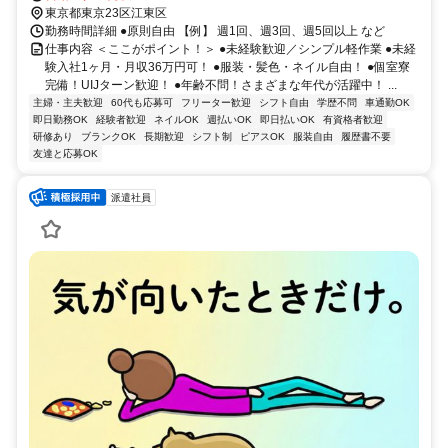
東京都東京23区江東区
勤務時間詳細 ●原則自由 【例】 週1回、週3回、週5回以上 など
仕事内容 ＜ここがポイント！＞ ●未経験歓迎／シンプル軽作業 ●未経
験入社1ヶ月・月収36万円可！ ●服装・髪色・ネイル自由！ ●個室寮
完備！UIJターン歓迎！ ●年齢不問！さまざまな年代が活躍中！ ...
主婦・主夫歓迎
60代も応募可
フリーター歓迎
シフト自由
学歴不問
車通勤OK
即日勤務OK
経験者歓迎
ネイルOK
週払いOK
即日払いOK
有資格者歓迎
研修あり
ブランクOK
長期歓迎
シフト制
ピアスOK
服装自由
履歴書不要
友達と応募OK
派遣社員