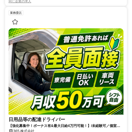
同じ企業の求人
業務委託
日用品等の配達ドライバー
【強化募集中！ボーナス有&最大日給4万円可能！】/未経験可／個室寮
有(家電付き)／月50万超可／初期費用無／履歴書不要／ 車両費無料 ／貨
365.株式会社