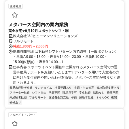
派遣社員
メタバース空間内の案内業務
完全在宅✨9月10月スポット✨シフト制
株式会社J&Jヒューマンソリューションズ
フルリモート
時給1,800円～2,000円
勤務時間詳細 以下勤務シフトパターン内で調整 【一般ポジション】
・早番A 9:00～18:00 ・遅番A 14:00～23:00 ・早番B 10:00～
15:00(休憩無) ・遅番B 14:00～1...
仕事内容 スポーツイベント開催中に開かれるメタバース空間での運
営事務局サポートをお願いいたします♪ アバターを用いて入室者の方
に向けた受付案内や問い合わせ対応等、メタバース空間が滞りなく運
用されるよう...
業界未経験者歓迎
ランチタイム
社員登用あり
主婦・主夫歓迎
資格取得支援あり
フリーター歓迎
シフト自由
学歴不問
職場見学可
学生歓迎
転勤なし
経験不問
未経験者歓迎
フルリモート
交通費全額支給
午前
経験者歓迎
ネイルOK
夜間
研修あり
アルバイト・パート