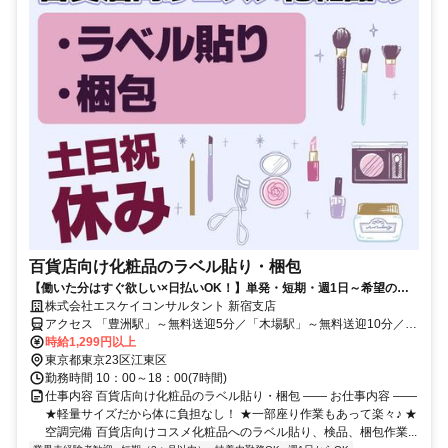
百貨店向け化粧品のラベル貼り・梱包
【働いた分はすぐ欲しい×日払いOK！】単発・短期・週1日～希望の働
き方あり♪未経験大歓迎！土日祝日休
株式会社エスケイコンサルタント 新宿支店
アクセス 「豊洲駅」～無料送迎5分／「木場駅」～無料送迎10分／
「国際展示場駅」～徒歩12分＜WEB登録OK＞
時給1,299円以上
東京都東京23区江東区
勤務時間 10：00～18：00(7時間)
仕事内容 百貨店向け化粧品のラベル貼り・梱包 ―― お仕事内容 ――
★軽量サイズだから体に負担なし！ ★一部座り作業もあって楽々♪ ★
空調完備 百貨店向けコスメ化粧品へのラベル貼り、検品、梱包作業...