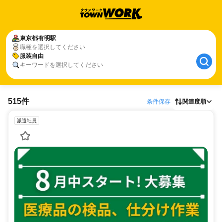
東京都
有明駅
職種を選択してください
服装自由
キーワードを選択してください
515件
条件保存
関連度順
派遣社員