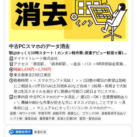
中古PCスマホのデータ消去
朝はゆっくり10時スタート！カンタン軽作業♪派遣デビュー歓迎☆週1日
～◎【WEB登録会実施中】
テイケイトレード株式会社
アクセス 「潮見駅」「錦糸町駅」～徒歩・バス ＜WEB登録会実施
中！＞
時給1,439円～1,799円
東京都東京23区江東区
勤務時間 ＜＜ スマホでシフト完結！ ＞＞ □日数や曜日の希望は気軽
にご相談を♪ □平日のみ(土日祝休み)など自由！ □短期～長期まで大歓
迎 □生活スタイルを崩さずに勤務が可能◎ □前日までにスマホ...
仕事内容 中古PCスマホのデータ消去 ／ 週1日～OK！交通費補助あり
♪ ＼ 機械や細かな作業が好きな方に オススメのおしごとです☆ ＜具
体的には…＞ マニュアルにそってパソコンや スマホのデー...
副業・WワークOK
学歴不問
経験不問
残業なし
ブランクOK
資格取得手当あり
シフト制
服装自由
履歴書不要
友達と応募OK
髪型・髪色自由
派遣社員