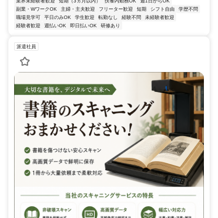
業界未経験者歓迎
短期（3ヵ月以内）
扶養内勤務OK
週1日からOK
副業・WワークOK
主婦・主夫歓迎
フリーター歓迎
短期
シフト自由
学歴不問
職場見学可
平日のみOK
学生歓迎
転勤なし
経験不問
未経験者歓迎
経験者歓迎
週払いOK
即日払いOK
研修あり
派遣社員