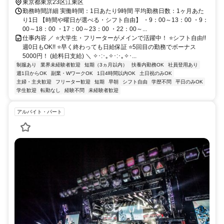
東京都東京23区江東区
勤務時間詳細 実働時間：1日あたり9時間 平均勤務日数：1ヶ月あた
り1日 【時間や曜日が選べる・シフト自由】 ・9：00～13：00 ・9：
00～18：00 ・17：00～23：00 ・22：00～...
仕事内容 ／ ⭐大学生・フリーターがメインで活躍中！ ⭐シフト自由!!
週0日もOK!! ⭐早く終わっても日給保証 ⭐5回目の勤務でボーナス
5000円！ (給料日支給) ＼ ✧･:･｡✧･:･｡✧･...
制服あり
業界未経験者歓迎
短期（3ヵ月以内）
扶養内勤務OK
社員登用あり
週1日からOK
副業・WワークOK
1日4時間以内OK
土日祝のみOK
主婦・主夫歓迎
フリーター歓迎
短期
早朝
シフト自由
学歴不問
平日のみOK
学生歓迎
転勤なし
経験不問
未経験者歓迎
アルバイト・パート