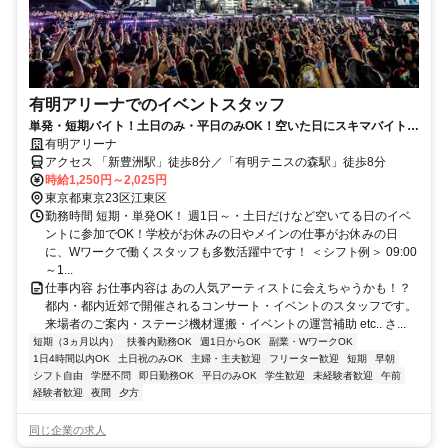
有明アリーナでのイベントスタッフ
単発・短期バイト！土日のみ・平日のみOK！空いた日にスキマバイト！
未経験歓迎！髪色・髪型・ネイルOK
有明アリーナ
アクセス 「新豊洲駅」徒歩8分／「有明テニスの森駅」徒歩8分
時給1,250円～2,025円
東京都東京23区江東区
勤務時間 短期・単発OK！ 週1日～・土日だけなど空いてる日のイベ
ントに参加でOK！学校がお休みの日やメインの仕事がお休みの日
に、Wワークで働くスタッフも多数活躍中です！ ＜シフト例＞ 09:00
～1...
仕事内容 お仕事内容は あの人気アーティストに会えちゃうかも！？
都内・都内近郊で開催されるコンサート・イベントのスタッフです。
来場者のご案内・ステージ機材運搬・イベントの運営補助 etc.. さ...
短期（3ヵ月以内）
扶養内勤務OK
週1日からOK
副業・WワークOK
1日4時間以内OK
土日祝のみOK
主婦・主夫歓迎
フリーター歓迎
短期
早朝
シフト自由
学歴不問
即日勤務OK
平日のみOK
学生歓迎
未経験者歓迎
午前
経験者歓迎
夜間
夕方
同じ企業の求人