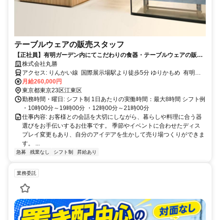
テーブルウェアの販売スタッフ
【正社員】有明ガーデン内にてこだわりの食器・テーブルウェアの販売
スタッフ募集！
株式会社丸勝
アクセス: りんかい線 国際展示場駅より徒歩5分 ゆりかもめ 有明駅
より徒歩4分
月給260,000円
東京都東京23区江東区
勤務時間・曜日: シフト制 1日あたりの実働時間：最大8時間 シフト例
・10時00分～19時00分 ・12時00分～21時00分
仕事内容: お客様との会話を大切にしながら、暮らしや料理に合う器
選びをお手伝いするお仕事です。 季節やイベントに合わせたディス
プレイ変更もあり、自分のアイデアを生かして売り場つくりができま
す。 ...
急募
残業なし
シフト制
昇給あり
業務委託