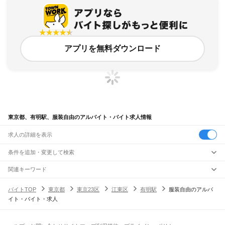
アプリを無料ダウンロード
東京都、有明駅、服装自由のアルバイト・バイト求人情報
求人の詳細を表示
条件を追加・変更して検索
市区町村を追加・変更
関連キーワード
完全在宅ワーク 全国
シール貼り 在宅
現在地周辺
ガチャガチャ
犬カフェ
東京都
駅を追加・変更
バイトTOP
東京都
東京23区
江東区
有明駅
服装自由のアルバ
東京都
すべて
イト・バイト・求人
東京23区
すべて
職種を追加・変更
JR東海道本線(東京～熱海)
千代田区
中央区
港区
新宿区
文京区
台東区
墨田区
江東区
品川区
目黒区
大田区
東京駅
新橋駅
品川駅
飲食・フードサービス
世田谷区
渋谷区
中野区
杉並区
豊島区
北区
荒川区
板橋区
練馬区
足立区
葛飾区
特徴を追加・変更
飲食・フードサービス
江戸川区
すべて