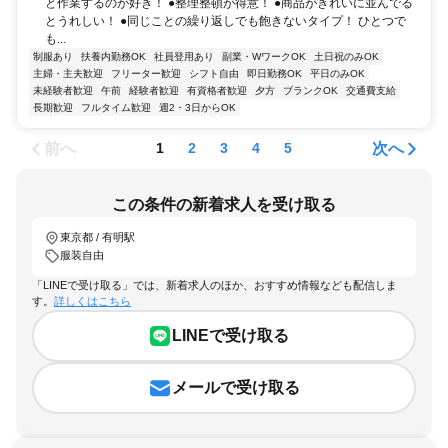
と作業するのが好き！ ●整理整頓が得意！ ●商品がきれいに並んでる
とうれしい！ ●同じことの繰り返しでも飽きないタイプ！ ひとつで
も...
制服あり
扶養内勤務OK
社員登用あり
副業・WワークOK
土日祝のみOK
主婦・主夫歓迎
フリーター歓迎
シフト自由
即日勤務OK
平日のみOK
未経験者歓迎
午前
経験者歓迎
有資格者歓迎
夕方
ブランクOK
交通費支給
長期歓迎
フルタイム歓迎
週2・3日からOK
前へ
次へ
1
2
3
4
5
この条件の新着求人を受け取る
東京都 / 有明駅
服装自由
「LINEで受け取る」では、新着求人のほか、おすすめ情報なども配信しま
す。
詳しくはこちら
LINEで受け取る
メールで受け取る