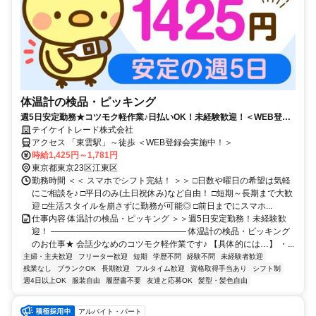
体温計の検品・ピッキング
週5日安定勤務★コツモク軽作業♪日払いOK！未経験歓迎！＜WEB登録
会実施中＞
テイケイトレード株式会社
アクセス 「東雲駅」～徒歩 ＜WEB登録会実施中！＞
時給1,425円～1,781円
東京都東京23区江東区
勤務時間 ＜＜ スマホでシフト完結！ ＞＞ □日数や曜日の希望は気軽
にご相談を♪ □平日のみ(土日祝休み)など自由！ □短期～長期まで大歓
迎 □生活スタイルを崩さずに勤務が可能◎ □前日までにスマホ...
仕事内容 体温計の検品・ピッキング ＞＞週5日安定勤務！未経験歓
迎！ ―――――――――――――――― 体温計の検品・ピッキング
のお仕事★ 会話少なめのコツモク軽作業です♪ 【具体的には…】 ・...
主婦・主夫歓迎
フリーター歓迎
短期
学歴不問
経験不問
未経験者歓迎
残業なし
ブランクOK
長期歓迎
フルタイム歓迎
資格取得手当あり
シフト制
週4日以上OK
服装自由
履歴書不要
友達と応募OK
髪型・髪色自由
アルバイト・パート