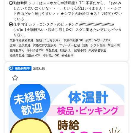
勤務時間 シフトはスマホから申請可能！ TEL不要だから、「お休み
したいと言いにくいな・・・」という心配はいりません！ ＜＜シフ
ト自由だから続けやすい＞＞ ★シフトの融通◎ ★スキマ時間や空い
ている...
仕事内容 カラーコンタクトのピッキング ///////////////////////////////////////
(σ'u')σ【全額日払い・現金手渡しOK】 スグに働きたい方にもピッタ
リ◎ /...
業界未経験者歓迎
短期（3ヵ月以内）
扶養内勤務OK
副業・WワークOK
主婦・主夫歓迎
資格取得支援あり
フリーター歓迎
短期
シフト自由
学歴不問
職場見学可
平日のみOK
学生歓迎
転勤なし
経験不問
未経験者歓迎
経験者歓迎
週払いOK
即日払いOK
研修あり
派遣社員