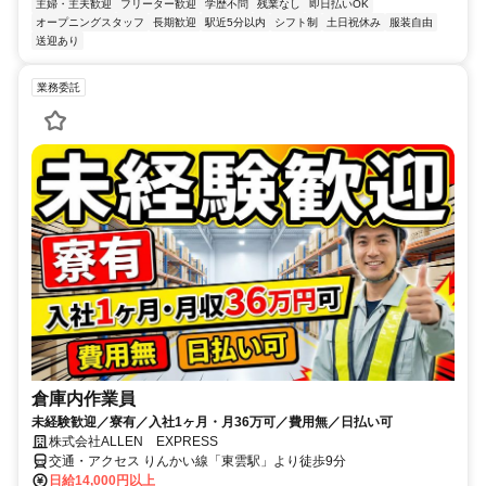
主婦・主夫歓迎
フリーター歓迎
学歴不問
残業なし
即日払いOK
オープニングスタッフ
長期歓迎
駅近5分以内
シフト制
土日祝休み
服装自由
送迎あり
業務委託
倉庫内作業員
未経験歓迎／寮有／入社1ヶ月・月36万可／費用無／日払い可
株式会社ALLEN EXPRESS
交通・アクセス りんかい線「東雲駅」より徒歩9分
日給14,000円以上