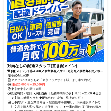
対面なしの配達スタッフ(置き配メイン)
置き配メイン／日払いOK／個室寮有／月113万超可／履歴書不要／ボー
ナス支給あり
株式会社ASP
アクセス: ゆりかもめ「東京ビッグサイト駅」より車で約5分
日給20,000円～25,000円
東京都東京23区江東区
勤務時間・曜日: ●原則自由 【勤務時間帯の例】 8:45～21:00 ◆合計
で実働10時間が目安 ◆配達終わり次第、早上がり可！
仕事内容: ＜主な業務内容＞ 軽自動車を使用し、 大手通販サイトの
注文品を個人宅へ 配送する仕事です。 ▼仕事の流れ (1) 荷物の積み