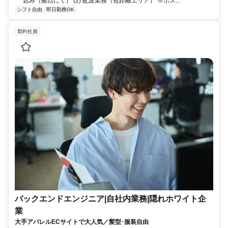
込み（拠点にて） (2) 配送業務（短距離エリア） ※ポス...
シフト自由
即日勤務OK
契約社員
バックエンドエンジニア|自社内業務|隠れホワイト企
業
大手アパレルECサイトで大人気／髪型･服装自由