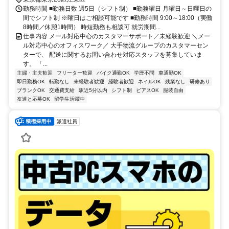
勤務時間 ■勤務日数 週5日（シフト制） ■勤務曜日 月曜日～日曜日の
間でシフト制 ※曜日はご相談可能です ■勤務時間 9:00～18:00（実働
8時間／休憩1時間） 時短勤務も相談可 就労期間...
仕事内容 メール対応中心のカスタマーサポート／未経験歓迎 ＼メー
ル対応中心のオフィスワーク／ 大手物流グループのカスタマーセン
ターで、 配送に関するお問い合わせ対応スタッフを募集していま
す。 「...
主婦・主夫歓迎
フリーター歓迎
バイク通勤OK
学歴不問
車通勤OK
即日勤務OK
転勤なし
未経験者歓迎
経験者歓迎
ネイルOK
残業なし
研修あり
ブランクOK
交通費支給
駅近5分以内
シフト制
ピアスOK
服装自由
友達と応募OK
留学生活躍中
派遣社員