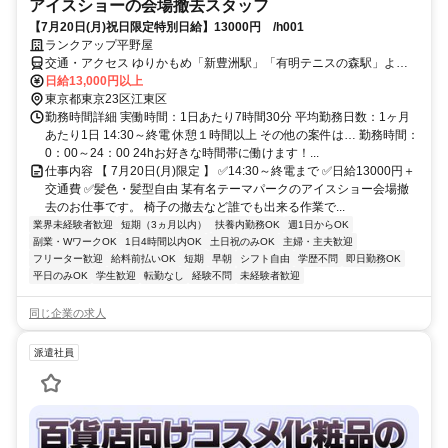
アイスショーの会場撤去スタッフ
【7月20日(月)祝日限定特別日給】13000円 /h001
ランクアップ平野屋
交通・アクセス ゆりかもめ「新豊洲駅」「有明テニスの森駅」より
徒歩約8分 りんかい線「国際展示場駅」「東雲駅」より徒歩約17分
日給13,000円以上
東京都東京23区江東区
勤務時間詳細 実働時間：1日あたり7時間30分 平均勤務日数：1ヶ月
あたり1日 14:30～終電 休憩１時間以上 その他の案件は… 勤務時間：
0：00～24：00 24hお好きな時間帯に働けます！...
仕事内容 【 7月20日(月)限定 】 ✅14:30～終電まで ✅日給13000円＋
交通費 ✅髪色・髪型自由 某有名テーマパークのアイスショー会場撤
去のお仕事です。 椅子の撤去など誰でも出来る作業で...
業界未経験者歓迎
短期（3ヵ月以内）
扶養内勤務OK
週1日からOK
副業・WワークOK
1日4時間以内OK
土日祝のみOK
主婦・主夫歓迎
フリーター歓迎
給料前払いOK
短期
早朝
シフト自由
学歴不問
即日勤務OK
平日のみOK
学生歓迎
転勤なし
経験不問
未経験者歓迎
同じ企業の求人
派遣社員