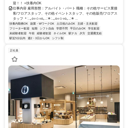
迎！！ ⭐扶養内OK
仕事内容 雇用形態：アルバイト・パート 職種：その他サービス業接
客/フロアスタッフ、その他イベントスタッフ、その他販売/フロアス
タッフ ＊:..｡o○☆○o｡..:＊:..｡o○☆○o｡..:＊ ...
扶養内勤務OK
副業・WワークOK
土日祝のみOK
主婦・主夫歓迎
フリーター歓迎
短期
シフト自由
学歴不問
平日のみOK
学生歓迎
未経験者歓迎
午前
経験者歓迎
ネイルOK
駅ナカ
夕方
交通費支給
駅近5分以内
週2・3日からOK
シフト制
正社員