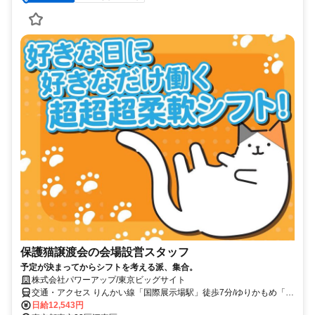
保護猫譲渡会の会場設営スタッフ
予定が決まってからシフトを考える派、集合。
株式会社パワーアップ/東京ビッグサイト
交通・アクセス りんかい線「国際展示場駅」徒歩7分/ゆりかもめ「東
京ビックサイト駅」徒歩3分
日給12,543円