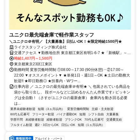
ユニクロ最先端倉庫で軽作業スタッフ
＼ユニクロ＠有明／ 【大量募集】日払いOK！★限定時給1500円★
ライクスタッフィング株式会社
交通アクセス ▼勤務地住所 東京都江東区有明1-6-7 ★「新橋駅」～無
料送迎バスあり！
時給1,407円～1,500円
東京都東京23区江東区
勤務時間 変形労働時間制 ①08:00～17:30 (90分休憩)・②17:00～
22:00 ▼オススメポイント▼ ★単発1日・週1日～OK ★土日の勤務大
歓迎!! ★即日勤務◎ ★扶養内・Wワー...
仕事内容 ／ ユニクロの最先端倉庫＠有明★ ＼ 包装されている商品を
袋から取り出し、 段ボールなどに詰めるかんたん作業です♪ ピッキン
グは全自動！（さすがユニクロの最新倉庫） 倉庫内を動き回る必要
は...
業界未経験者歓迎
短期（3ヵ月以内）
変形労働時間制
主婦・主夫歓迎
60代も応募可
フリーター歓迎
バイク通勤OK
短期
シフト自由
大量募集
学歴不問
未経験者歓迎
経験者歓迎
ブランクOK
70代も応募可
交通費支給
フルタイム歓迎
週2・3日からOK
日払いOK
短期（1ヵ月以内）
アルバイト・パート