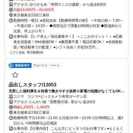
物保険完備
アクセス: ゆりかもめ「有明テニスの森駅」から徒歩約8分
日給19,000円～40,000円
東京都東京23区江東区
勤務時間・曜日: ●原則自由 【勤務時間帯の例】 ＜午前の部＞ 7:20～
＜午後の部＞ 14:20～ ◆両部合計で実働10時間が目安 ◆配達終わり
次第、早上がり可！
仕事内容: 【レア求人／強化募集中！】 ＜ここがポイント！＞ ●応募
者全員面接！Web面接OK！ ●履歴書不要！電話応募OK！ ●未経験歓
迎／軽自動車での配達！ ●シフト自由！月収50万円...
シフト自由
即日勤務OK
アルバイト・パート
品出しスタッフ/13053
充実した福利厚生＆待遇で働きやすさ抜群☆家電の知識がなくてもOK！
安心のサポート体制完備◎
コジマ コジマ×ビックカメラ有明ガーデン店
アクセス りんかい線「国際展示場」駅から 徒歩6分
時給1,250円～1,400円
東京都東京23区江東区
勤務時間 平日10:00～21:00 土日祝10:00～21:00 1日3時間以上、週3
日から ※時間曜日は応相談
仕事内容 【仕事内容】 こんな方にピッタリのお仕事です♪ ●もくもく