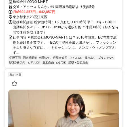
株式会社MONO‐MART
交通・アクセス りんかい線 国際展示場駅より徒歩5分
月給392,857円～642,857円
東京都東京23区江東区
勤務時間詳細 総労働時間：1ヶ月あたり160時間 平日10時～19時 ※
出勤時間を9:30・10:00・10:30から選択可能 ＊休憩1時間（好きな時
間で休憩を取れます）
仕事内容 ▼株式会社MONO-MARTとは？ 2010年設立、EC専業で成
長を続ける企業です。「ECの可能性を最大限活かし、ファッション
をより身近な存在に。」 をミッションに、メンズ・ウィメンズ問わ
ず...
学歴不問
固定時間制
転勤なし
経験者歓迎
ネイルOK
賞与あり
ブランクOK
駅近5分以内
ピアスOK
服装自由
ひげOK
髪型・髪色自由
契約社員