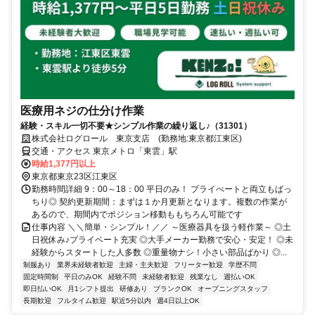
医療用ネジの仕分け作業
経験・スキル一切不要★シンプル作業の繰り返し♪（31301）
株式会社ログロール 東京支店 (勤務地:東京都江東区)
交通・アクセス 東京メトロ「東雲」駅
時給1,377円以上
東京都東京23区江東区
勤務時間詳細 9：00～18：00 平日のみ！ プライべートと両立もばっ
ちり◎ 契約更新期間：まずは１か月更新となります。複数の作業が
あるので、期間内でポジション移動ももちろん可能です
仕事内容 ＼＼簡単・シンプル！／／ ～医療器具を扱う軽作業～ ◎土
日祝休み♪プライベート充実 ◎大手メーカー勤務で安心・安定！ ◎未
経験からスタートした人多数 ◎重量物ナシ！小さい部品ばかり ◎...
制服あり
業界未経験者歓迎
主婦・主夫歓迎
フリーター歓迎
学歴不問
固定時間制
平日のみOK
経験不問
未経験者歓迎
残業なし
週払いOK
即日払いOK
月1シフト提出
研修あり
ブランクOK
オープニングスタッフ
長期歓迎
フルタイム歓迎
駅近5分以内
週4日以上OK