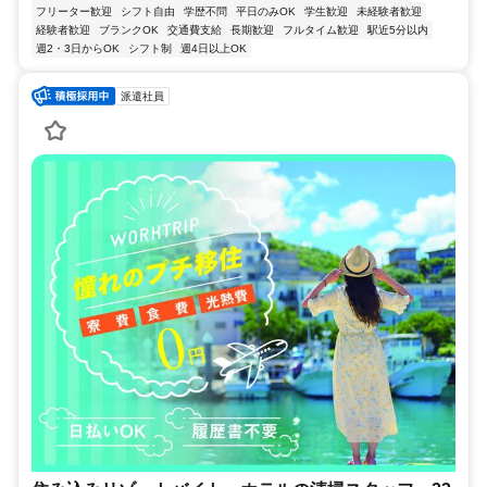
フリーター歓迎
シフト自由
学歴不問
平日のみOK
学生歓迎
未経験者歓迎
経験者歓迎
ブランクOK
交通費支給
長期歓迎
フルタイム歓迎
駅近5分以内
週2・3日からOK
シフト制
週4日以上OK
派遣社員