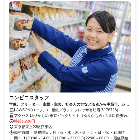
コンビニスタッフ
学生、フリーター、主婦・主夫、社会人の方など若者から中高年、シニ
アの方まで皆さん大歓迎!!
LAWSON(ローソン) 相鉄グランドフレッサ有明店(6178726)
アクセス ゆりかもめ 東京ビッグサイト（ゆりかもめ）1番口徒歩約5
分、りんかい線 国際展示場（りんかい線）C口徒歩約6分、ゆりかも
時給1,226円
め 有明（東京都）1番口徒歩約9分
東京都東京23区江東区
勤務時間 ・勤務曜日：月・火・水・木・金・土・日・祝 ・勤務時
間： [1] 08:00～14:00 [2] 17:00～22:00 [3] 22:00～08:00 ・最低勤務