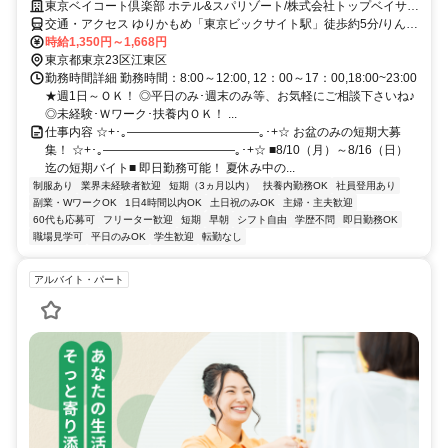
東京ベイコート倶楽部 ホテル&スパリゾート/株式会社トップベイサー
ビス
交通・アクセス ゆりかもめ「東京ビックサイト駅」徒歩約5分/りんか
い線「国際展示場駅」徒歩約10分
時給1,350円～1,668円
東京都東京23区江東区
勤務時間詳細 勤務時間：8:00～12:00, 12：00～17：00,18:00~23:00
★週1日～ＯＫ！ ◎平日のみ･週末のみ等、お気軽にご相談下さいね♪
◎未経験･Ｗワーク･扶養内ＯＫ！ ...
仕事内容 ☆+･｡―――――――――――｡･+☆ お盆のみの短期大募
集！ ☆+･｡―――――――――――｡･+☆ ■8/10（月）～8/16（日）
迄の短期バイト■ 即日勤務可能！ 夏休み中の...
制服あり
業界未経験者歓迎
短期（3ヵ月以内）
扶養内勤務OK
社員登用あり
副業・WワークOK
1日4時間以内OK
土日祝のみOK
主婦・主夫歓迎
60代も応募可
フリーター歓迎
短期
早朝
シフト自由
学歴不問
即日勤務OK
職場見学可
平日のみOK
学生歓迎
転勤なし
アルバイト・パート