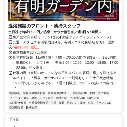
温浴施設のフロント・清掃スタッフ
土日祝は時給1600円／温泉・サウナ割引有／週3日＆5時間～
泉天空の湯 有明ガーデン(住友不動産ホテルヴィラフォンテーヌ)
交通・アクセス 有明駅/徒歩4分、有明テニスの森駅/徒歩3分、国際展
示場駅/徒歩6分
時給1,500円以上
東京都東京23区江東区
勤務時間詳細 【勤務時間】 7:00～翌0:00の間で 週3日～、1日5時間
～勤務OK！ ～ シフト例 ～ 男湯:7:00～12:00、13:00～18:00、17:00
～22:00など 女湯:9:...
仕事内容 ＜有明のオシャレな非日常スパ＞ お客様に癒しを届けるア
ルバイト！ ＊温泉・サウナのスタッフ割引あり！ ＊土日祝は時給
1600円でしっかり稼げる！ ＊週３日以上、5h/日～相談OKの自由シ
フ...
制服あり
業界未経験者歓迎
扶養内勤務OK
土日祝のみOK
主婦・主夫歓迎
フリーター歓迎
早朝
シフト自由
学歴不問
平日のみOK
経験不問
未経験者歓迎
交通費全額支給
午前
夜間
月1シフト提出
夕方
ブランクOK
交通費支給
長期歓迎
正社員