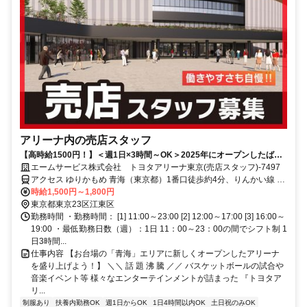
アリーナ内の売店スタッフ
【高時給1500円！】＜週1日×3時間～OK＞2025年にオープンしたばか
り！未経験者も大歓迎！
エームサービス株式会社 トヨタアリーナ東京(売店スタッフ)-7497
アクセス ゆりかもめ 青海（東京都）1番口徒歩約4分、りんかい線 東
京テレポートA口徒歩約8分、ゆりかもめ 東京ビッグサイト（ゆりか
時給1,500円～1,800円
もめ）1番口徒歩約12分
東京都東京23区江東区
勤務時間 ・勤務時間： [1] 11:00～23:00 [2] 12:00～17:00 [3] 16:00～
19:00 ・最低勤務日数（週）：1日 11：00～23：00の間でシフト制 1
日3時間...
仕事内容 【お台場の「青海」エリアに新しくオープンしたアリーナ
を盛り上げよう！】 ＼＼ 話 題 沸 騰 ／／ バスケットボールの試合や
音楽イベント等 様々なエンターテインメントが詰まった 『トヨタア
リ...
制服あり
扶養内勤務OK
週1日からOK
1日4時間以内OK
土日祝のみOK