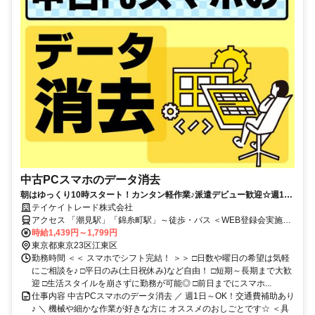
中古PCスマホのデータ消去
朝はゆっくり10時スタート！カンタン軽作業♪派遣デビュー歓迎☆週1日
～◎【WEB登録会実施中】
テイケイトレード株式会社
アクセス 「潮見駅」「錦糸町駅」～徒歩・バス ＜WEB登録会実施
中！＞
時給1,439円～1,799円
東京都東京23区江東区
勤務時間 ＜＜ スマホでシフト完結！ ＞＞ □日数や曜日の希望は気軽
にご相談を♪ □平日のみ(土日祝休み)など自由！ □短期～長期まで大歓
迎 □生活スタイルを崩さずに勤務が可能◎ □前日までにスマホ...
仕事内容 中古PCスマホのデータ消去 ／ 週1日～OK！交通費補助あり
♪ ＼ 機械や細かな作業が好きな方に オススメのおしごとです☆ ＜具