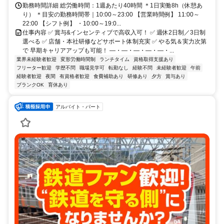
勤務時間詳細 総労働時間：1週あたり40時間 ＊1日実働8h（休憩あ
り） ＊目安の勤務時間帯｜10:00～23:00 【営業時間例】 11:00～
22:00 【シフト例】 ・10:00～19:0...
仕事内容 ✅ 賞与&インセンティブで高収入可！ ✅ 週休2日制／3日制
選べる ✅ 店舗・本社研修などサポート体制充実 ✅ やる気＆実力次第
で 早期キャリアアップも可能！ ―・―・―・―・―・...
業界未経験者歓迎
変形労働時間制
ランチタイム
資格取得支援あり
フリーター歓迎
学歴不問
職場見学可
転勤なし
経験不問
未経験者歓迎
午前
経験者歓迎
夜間
有資格者歓迎
食費補助あり
研修あり
夕方
賞与あり
ブランクOK
育休あり
アルバイト・パート