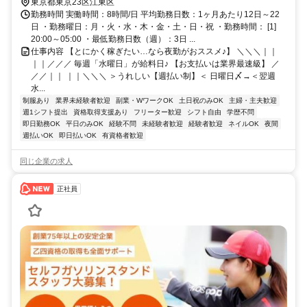
東京都東京23区江東区
勤務時間 実働時間：8時間/日 平均勤務日数：1ヶ月あたり12日～22
日 ・勤務曜日：月・火・水・木・金・土・日・祝 ・勤務時間： [1]
20:00～05:00 ・最低勤務日数（週）：3日 ...
仕事内容 【とにかく稼ぎたい…なら夜勤がおススメ♪】 ＼＼＼｜｜
｜｜／／／ 毎週「水曜日」が給料日♪ 【お支払いは業界最速級】 ／
／／｜｜ ｜｜＼＼＼ ＞うれしい【週払い制】＜ 日曜日〆→＜翌週
水...
制服あり
業界未経験者歓迎
副業・WワークOK
土日祝のみOK
主婦・主夫歓迎
週1シフト提出
資格取得支援あり
フリーター歓迎
シフト自由
学歴不問
即日勤務OK
平日のみOK
経験不問
未経験者歓迎
経験者歓迎
ネイルOK
夜間
週払いOK
即日払いOK
有資格者歓迎
同じ企業の求人
正社員