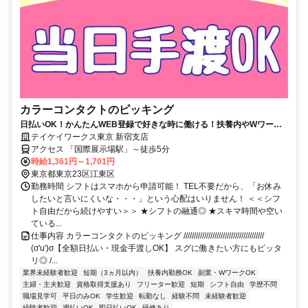
カラーコンタクトのピッキング
日払いOK！かんたんWEB登録で好きな時に働ける！扶養内やWワーク
にも♪お友達との応募歓迎！
テイケイワークス東京 新宿支店
アクセス 「国際展示場駅」～徒歩5分
時給1,361円～1,701円
東京都東京23区江東区
勤務時間 シフトはスマホから申請可能！ TEL不要だから、「お休み
したいと言いにくいな・・・」という心配はいりません！ ＜＜シフ
ト自由だから続けやすい＞＞ ★シフトの融通◎ ★スキマ時間や空い
ている...
仕事内容 カラーコンタクトのピッキング ///////////////////////////////////////
(σ'u')σ【全額日払い・現金手渡しOK】 スグに働きたい方にもピッタ
リ◎ /...
業界未経験者歓迎
短期（3ヵ月以内）
扶養内勤務OK
副業・WワークOK
主婦・主夫歓迎
資格取得支援あり
フリーター歓迎
短期
シフト自由
学歴不問
職場見学可
平日のみOK
学生歓迎
転勤なし
経験不問
未経験者歓迎
経験者歓迎
週払いOK
即日払いOK
研修あり