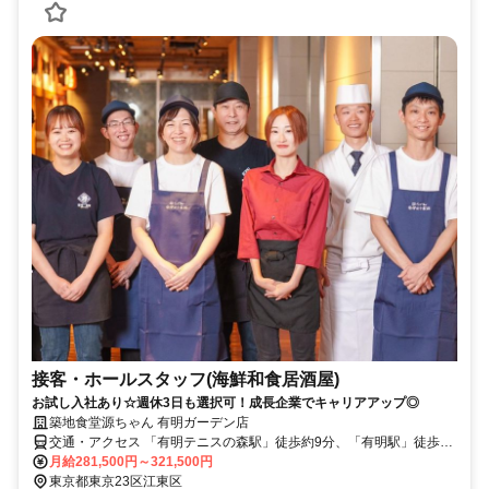
接客・ホールスタッフ(海鮮和食居酒屋)
お試し入社あり☆週休3日も選択可！成長企業でキャリアアップ◎
築地食堂源ちゃん 有明ガーデン店
交通・アクセス 「有明テニスの森駅」徒歩約9分、「有明駅」徒歩約
12分、「国際展示場駅」徒歩約13分
月給281,500円～321,500円
東京都東京23区江東区