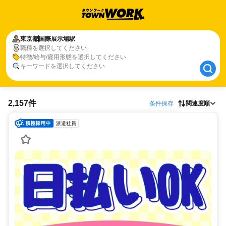
東京都
東京都
国際展示場駅
国際展示場駅
職種を選択してください
職種、特徴、キーワードを選択してください
特徴/給与/雇用形態を選択してください
キーワードを選択してください
2,157件
条件保存
関連度順
派遣社員