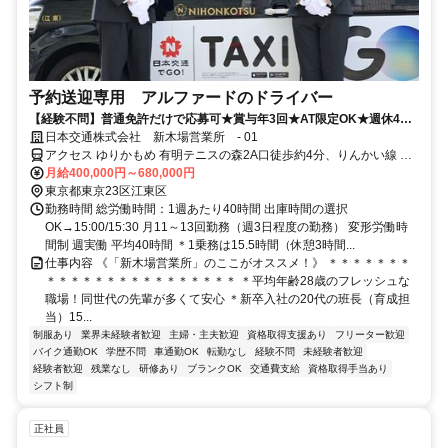
予約送迎専用 アルファードのドライバー
【経験不問】普通免許だけで応募可★賞与年3回★AT限定OK★週休4日
で月給40万円保証★若手活躍中
日本交通株式会社 新木場営業所 - 01
アクセス ゆりかもめ 有明テニスの森2A口徒歩約4分、りんかい線 国
際展示場（りんかい線）A口徒歩約9分
月給400,000円～680,000円
東京都東京23区江東区
勤務時間 総労働時間：1週あたり40時間 出庫時間の選択
OK→15:00/15:30 月11～13回勤務（週3日程度の勤務） 変形労働時
間制 週実働 平均40時間 ＊1乗務は15.5時間（休憩3時間...
仕事内容 《「新木場営業所」のここがオススメ！》 ＊＊＊＊＊＊＊
＊＊＊＊＊＊＊＊＊＊＊＊＊＊＊＊ ＊平均年齢28歳のフレッシュな
職場！同世代の先輩が多くて安心 ＊新卒入社の20代の班長（育成担
当）15...
制服あり
業界未経験者歓迎
主婦・主夫歓迎
資格取得支援あり
フリーター歓迎
バイク通勤OK
学歴不問
車通勤OK
転勤なし
経験不問
未経験者歓迎
経験者歓迎
残業なし
研修あり
ブランクOK
交通費支給
資格取得手当あり
シフト制
正社員