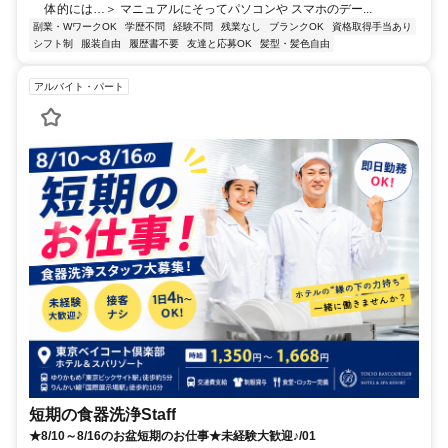
体的には…＞ マニュアルにそってパソコンや スマホのデー...
副業・WワークOK
学歴不問
経験不問
残業なし
ブランクOK
資格取得手当あり
シフト制
服装自由
履歴書不要
友達と応募OK
髪型・髪色自由
アルバイト・パート
短期の食器洗浄Staff
★8/10～8/16のお盆短期のお仕事★未経験大歓迎♪/01