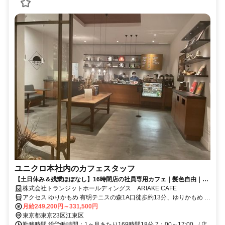
ユニクロ本社内のカフェスタッフ
【土日休み＆残業ほぼなし】16時閉店の社員専用カフェ｜髪色自由｜お
しゃれな内装｜BGMはレコードの落ち着いた雰囲気【No Visa
株式会社トランジットホールディングス ARIAKE CAFE
Support】
アクセス ゆりかもめ 有明テニスの森1A口徒歩約13分、ゆりかもめ お
台場海浜公園2番口徒歩約14分、ゆりかもめ 市場前1A口徒歩約16分
月給249,200円～331,500円
東京都東京23区江東区
勤務時間 総労働時間：1ヶ月あたり169時間18分 7：00～17:00 （店