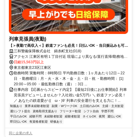
列車見張員(夜勤)
【＞夜勤で高収入＜】鉄道ファンも必見！日払いOK・当日振込みも可能
♪
三和警備保障株式会社 錦糸町支社(018)
アクセス 江東区有明１丁目付近 現場により異なる/直行直帰/勤務地相
談可 ■電話面接■来社不要■即日勤務
日給15,563円以上
東京都東京23区江東区
勤務時間 実働時間：8時間/日 平均勤務日数：1ヶ月あたり12日～22
日 ・勤務曜日：月・火・水・木・金・土・日・祝 ・勤務時間： [1]
20:00～05:00 ・最低勤務日数（週）：3日 ...
仕事内容 【応募からスピード内定】【最短2日後にお仕事開始】列車
見張員デビューしませんか？入社祝い金5万円♪ ＼ 鉄道ファン必見！
／ あなたの鉄道愛が ((ゝω・)9’ 列車の安全運行を支える力に！...
制服あり
業界未経験者歓迎
副業・WワークOK
土日祝のみOK
主婦・主夫歓迎
週1シフト提出
資格取得支援あり
フリーター歓迎
シフト自由
学歴不問
平日のみOK
経験不問
未経験者歓迎
経験者歓迎
ネイルOK
夜間
週払いOK
即日払いOK
有資格者歓迎
研修あり
同じ企業の求人