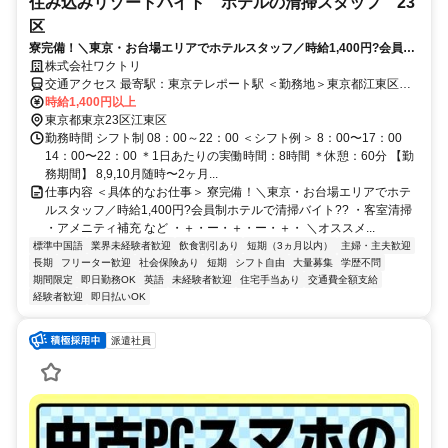
住み込みリゾートバイト ホテルの清掃スタッフ 23
区
寮完備！＼東京・お台場エリアでホテルスタッフ／時給1,400円?会員制
ホテルで清掃バイト??
株式会社ワクトリ
交通アクセス 最寄駅：東京テレポート駅 ＜勤務地＞東京都江東区有
明3-1-15江東区有明3-1-15★寮完備・赴任交通費支給！ 東京テレポ
時給1,400円以上
ート駅／国際展示場駅から徒歩約10分 ※ご自宅からの通勤も相談
東京都東京23区江東区
OK！住み込みを希望されない場合もお気軽にご相談ください。
勤務時間 シフト制 08：00～22：00 ＜シフト例＞ 8：00〜17：00
14：00〜22：00 ＊1日あたりの実働時間：8時間 ＊休憩：60分 【勤
務期間】 8,9,10月随時〜2ヶ月...
仕事内容 ＜具体的なお仕事＞ 寮完備！＼東京・お台場エリアでホテ
ルスタッフ／時給1,400円?会員制ホテルで清掃バイト?? ・客室清掃
・アメニティ補充 など ・＋・ー・＋・ー・＋・ ＼オススメ...
標準中国語
業界未経験者歓迎
飲食割引あり
短期（3ヵ月以内）
主婦・主夫歓迎
長期
フリーター歓迎
社会保険あり
短期
シフト自由
大量募集
学歴不問
期間限定
即日勤務OK
英語
未経験者歓迎
住宅手当あり
交通費全額支給
経験者歓迎
即日払いOK
派遣社員