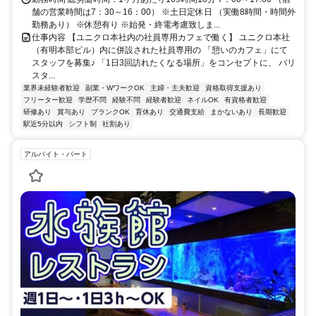
舗の営業時間は7：30～16：00） ※土日定休日 （実働8時間・時間外
勤務あり） ※休憩有り ※始発・終電考慮致しま...
仕事内容 【ユニクロ本社内の社員専用カフェで働く】 ユニクロ本社
（有明本部ビル）内に併設された社員専用の 「憩いのカフェ」にて
スタッフを募集♪ 「1日3回訪れたくなる場所」をコンセプトに、 バリ
スタ...
業界未経験者歓迎
副業・WワークOK
主婦・主夫歓迎
資格取得支援あり
フリーター歓迎
学歴不問
経験不問
経験者歓迎
ネイルOK
有資格者歓迎
研修あり
賞与あり
ブランクOK
育休あり
交通費支給
まかないあり
長期歓迎
駅近5分以内
シフト制
社割あり
アルバイト・パート