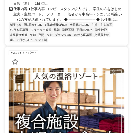
日数（週）：1日 ◎...
仕事内容 ●仕事内容 コンビニスタッフ求人です。 学生の方をはじめ
主夫・主婦パート、 フリーター、若者から中高年・シニアと 幅広い
世代の方が活躍されています。 ◆ ────────── ◆ お仕事は...
制服あり
週1日からOK
1日4時間以内OK
土日祝のみOK
主婦・主夫歓迎
60代も応募可
フリーター歓迎
早朝
学歴不問
平日のみOK
学生歓迎
未経験者歓迎
午前
夜間
夕方
ブランクOK
70代も応募可
交通費支給
週2・3日からOK
シフト制
アルバイト・パート