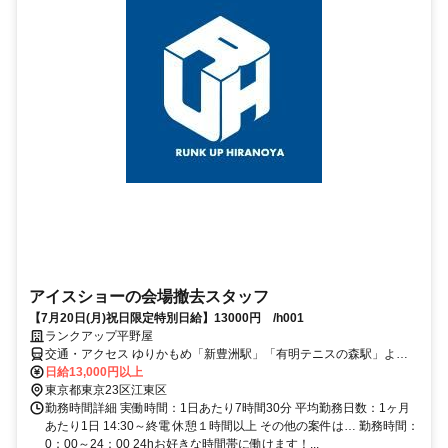
アイスショーの会場撤去スタッフ
【7月20日(月)祝日限定特別日給】13000円 /h001
ランクアップ平野屋
交通・アクセス ゆりかもめ「新豊洲駅」「有明テニスの森駅」より
徒歩約8分 りんかい線「国際展示場駅」「東雲駅」より徒歩約17分
日給13,000円以上
東京都東京23区江東区
勤務時間詳細 実働時間：1日あたり7時間30分 平均勤務日数：1ヶ月
あたり1日 14:30～終電 休憩１時間以上 その他の案件は… 勤務時間：
0：00～24：00 24hお好きな時間帯に働けます！...