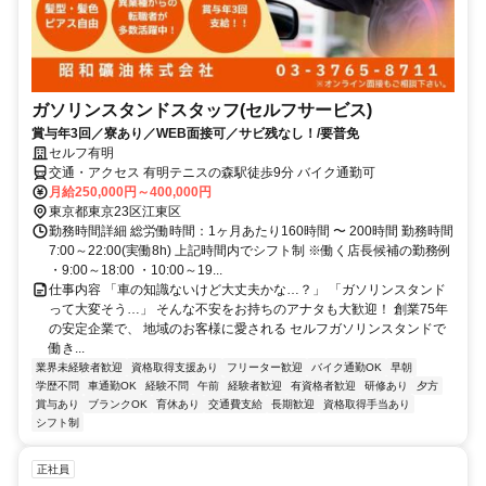
ガソリンスタンドスタッフ(セルフサービス)
賞与年3回／寮あり／WEB面接可／サビ残なし！/要普免
セルフ有明
交通・アクセス 有明テニスの森駅徒歩9分 バイク通勤可
月給250,000円～400,000円
東京都東京23区江東区
勤務時間詳細 総労働時間：1ヶ月あたり160時間 〜 200時間 勤務時間
7:00～22:00(実働8h) 上記時間内でシフト制 ※働く店長候補の勤務例
・9:00～18:00 ・10:00～19...
仕事内容 「車の知識ないけど大丈夫かな…？」 「ガソリンスタンド
って大変そう…」 そんな不安をお持ちのアナタも大歓迎！ 創業75年
の安定企業で、 地域のお客様に愛される セルフガソリンスタンドで
働き...
業界未経験者歓迎
資格取得支援あり
フリーター歓迎
バイク通勤OK
早朝
学歴不問
車通勤OK
経験不問
午前
経験者歓迎
有資格者歓迎
研修あり
夕方
賞与あり
ブランクOK
育休あり
交通費支給
長期歓迎
資格取得手当あり
シフト制
正社員