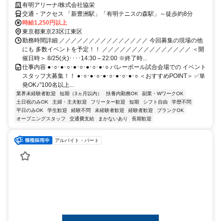
有明アリーナ/株式会社協栄
交通・アクセス 「新豊洲駅」「有明テニスの森駅」～徒歩約8分
時給1,250円以上
東京都東京23区江東区
勤務時間詳細 ／／／／／／／／／／／／／／／ 今回募集の現場の他
にも 多数イベントを予定！！ ／／／／／／／／／／／／／／／ ＜開
催日時＞ 8/25(火)････14:30～22:00 ※終了時...
仕事内容 ●･○･●･○･●･○･●･○･●･○ バレーボール試合会場での イベント
スタッフ大募集！！ ●･○･●･○･●･○･●･○･●･○ ＜おすすめPOINT＞ ✅単
発OK♪"100名以上...
業界未経験者歓迎
短期（3ヵ月以内）
扶養内勤務OK
副業・WワークOK
土日祝のみOK
主婦・主夫歓迎
フリーター歓迎
短期
シフト自由
学歴不問
平日のみOK
学生歓迎
経験不問
未経験者歓迎
経験者歓迎
ブランクOK
オープニングスタッフ
交通費支給
まかないあり
長期歓迎
アルバイト・パート