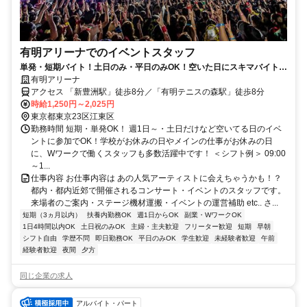
有明アリーナでのイベントスタッフ
単発・短期バイト！土日のみ・平日のみOK！空いた日にスキマバイト！
未経験歓迎！髪色・髪型・ネイルOK
有明アリーナ
アクセス 「新豊洲駅」徒歩8分／「有明テニスの森駅」徒歩8分
時給1,250円～2,025円
東京都東京23区江東区
勤務時間 短期・単発OK！ 週1日～・土日だけなど空いてる日のイベ
ントに参加でOK！学校がお休みの日やメインの仕事がお休みの日
に、Wワークで働くスタッフも多数活躍中です！ ＜シフト例＞ 09:00
～1...
仕事内容 お仕事内容は あの人気アーティストに会えちゃうかも！？
都内・都内近郊で開催されるコンサート・イベントのスタッフです。
来場者のご案内・ステージ機材運搬・イベントの運営補助 etc.. さ...
短期（3ヵ月以内）
扶養内勤務OK
週1日からOK
副業・WワークOK
1日4時間以内OK
土日祝のみOK
主婦・主夫歓迎
フリーター歓迎
短期
早朝
シフト自由
学歴不問
即日勤務OK
平日のみOK
学生歓迎
未経験者歓迎
午前
経験者歓迎
夜間
夕方
同じ企業の求人
アルバイト・パート