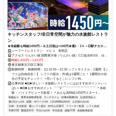
キッチンスタッフ/非日常空間が魅力の水族館レストラ
ン
★未経験も時給1450円～＆土日祝は+100円★週1・3ｈ～◎駅チカ☆ま
かない・社割有☆髪色・髪型自由☆
シーフードレストラン メヒコ 有明店
アクセス りんかい線 国際展示場（りんかい線）C口徒歩約3分、ゆり
かもめ 有明（東京都）1番口徒歩約4分、ゆりかもめ 東京ビッグサイ
時給1,450円～1,813円
ト（ゆりかもめ）1番口徒歩約5分 「有明」駅/「国際展示場」駅より
東京都東京23区江東区
徒歩3分
勤務時間 ・勤務時間： [1] 10:30～22:30 シフトサイクル：1週間 【シ
フトは自由自在！】 シフトの提出・作成は1週間ごと！ 1週間分の自
分の予定をチェック！ ⇒空いてるとこにシフトIN...
仕事内容 ■回■ 珍しい！水族館レストランにはおすすめポイントいっ
ぱい♪ ■回■ おすすめポイント ￣￣V￣￣￣￣￣￣￣￣￣￣￣ ＊未経
験・ バイトデビュー大歓迎！ ＊みんな高時給1450円スタート...
制服あり
業界未経験者歓迎
ランチタイム
扶養内勤務OK
社員登用あり
週1日からOK
副業・WワークOK
1日4時間以内OK
土日祝のみOK
主婦・主夫歓迎
週1シフト提出
60代も応募可
フリーター歓迎
シフト自由
学歴不問
職場見学可
平日のみOK
学生歓迎
経験不問
未経験者歓迎