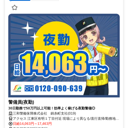
警備員(夜勤)
30日勤務で50万円以上可能！効率よく稼げる夜勤警備◎
三和警備保障株式会社 錦糸町支社(019)
アクセス 江東区有明１丁目付近 現場により異なる/直行直帰/勤務地相
談可 ■電話面接■来社不要■即日勤務
日給14,063円～17,463円