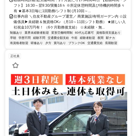
フト】 16:30～翌9:30/実働16ｈ ※所定休憩時間及び待機的時間多々
有 ★基本3日毎に1回勤務/シフト制 (月10回～...
仕事内容 ＼住友不動産グループ運営／ 商業施設/有明ガーデン内 ☆設
備係員▶未経験＆無資格OK♪ （月10～11回シフト勤務） ★嬉しい入
社祝金10万円有！ （6ケ月勤務後支給） ☆未経験・無...
制服あり
業界未経験者歓迎
変形労働時間制
60代も応募可
資格取得支援あり
早朝
学歴不問
経験不問
交通費全額支給
午前
経験者歓迎
夜間
駅ナカ
有資格者歓迎
研修あり
夕方
賞与あり
ブランクOK
交通費支給
長期歓迎
正社員