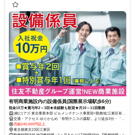
有明商業施設内の設備係員(国際展示場駅歩6分)
祝金10万★賞与年2～3回★未経験も歓迎★月10～11回勤務
(株)コアズ 東京事業本部 ビルメンテナンス事業部<勤務地:江東区有
明/有明ガーデン>
交通・アクセス ゆりかもめ「有明テニスの森駅」より徒歩3分・「有
明駅」より徒歩4分・りんかい線「国際展示場駅」より徒歩6分
月給240,000円以上
東京都東京23区江東区
勤務時間詳細 総労働時間：1ヶ月あたり173時間48分 【勤務時間・シ