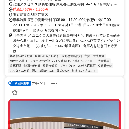
交通アクセス ▼勤務地住所 東京都江東区有明1-6-7 ★「新橋駅」～無
料送迎バスあり！
時給1,407円～1,500円
東京都東京23区江東区
勤務時間 変形労働時間制 ①08:00～17:30 (90分休憩)・②17:00～
22:00 ▼オススメポイント▼ ★単発1日・週1日～OK ★土日の勤務大
歓迎!! ★即日勤務◎ ★扶養内・Wワー...
仕事内容 ／ ユニクロの最先端倉庫＠有明★ ＼ 包装されている商品を
袋から取り出し、 段ボールなどに詰めるかんたん作業です♪ ピッキン
グは全自動！（さすがユニクロの最新倉庫） 倉庫内を動き回る必要
は...
業界未経験者歓迎
短期（3ヵ月以内）
変形労働時間制
主婦・主夫歓迎
60代も応募可
フリーター歓迎
バイク通勤OK
短期
シフト自由
大量募集
学歴不問
未経験者歓迎
経験者歓迎
ブランクOK
70代も応募可
交通費支給
フルタイム歓迎
週2・3日からOK
日払いOK
短期（1ヵ月以内）
アルバイト・パート