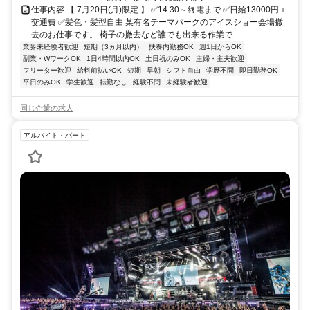
仕事内容 【 7月20日(月)限定 】 ✅14:30～終電まで ✅日給13000円＋
交通費 ✅髪色・髪型自由 某有名テーマパークのアイスショー会場撤
去のお仕事です。 椅子の撤去など誰でも出来る作業で...
業界未経験者歓迎
短期（3ヵ月以内）
扶養内勤務OK
週1日からOK
副業・WワークOK
1日4時間以内OK
土日祝のみOK
主婦・主夫歓迎
フリーター歓迎
給料前払いOK
短期
早朝
シフト自由
学歴不問
即日勤務OK
平日のみOK
学生歓迎
転勤なし
経験不問
未経験者歓迎
同じ企業の求人
アルバイト・パート