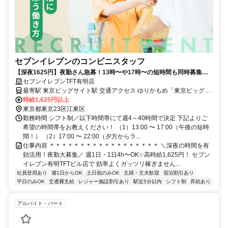
セブンイレブンのコンビニスタッフ
【深夜1625円】夜勤さん急募！13時〜や17時〜の短時間も同時募集｜
週1〜OKのセブンイレブン
セブンイレブンTFT有明店
最寄駅 東京ビッグサイト駅 交通アクセス ゆりかもめ「東京ビッグサ
イト駅」より徒歩2分 ※交通費全額支給！自転車通勤もOK！ ※駅チ
時給1,625円以上
カの店舗です！
東京都東京23区江東区
勤務時間 シフト制／以下時間帯にて週4～40時間で決定 下記よりご
希望の時間帯をお教えください！ （1）13:00 〜 17:00（午後の短時
間！） （2）17:00 〜 22:00（夕方からラ...
仕事内容 ＊＊＊＊＊＊＊＊＊＊＊＊＊＊＊＊＊＊ ＼深夜の時間を有
効活用！夜勤大募集／ 週1日・1日4h〜OK✨高時給1,625円！ セブン
イレブン有明TFTビル店で 効率よくガッツリ稼ぎません...
社員登用あり
週1日からOK
土日祝のみOK
主婦・主夫歓迎
宿泊割引あり
平日のみOK
交通費支給
レジャー施設割引あり
駅近5分以内
シフト制
昇給あり
アルバイト・パート