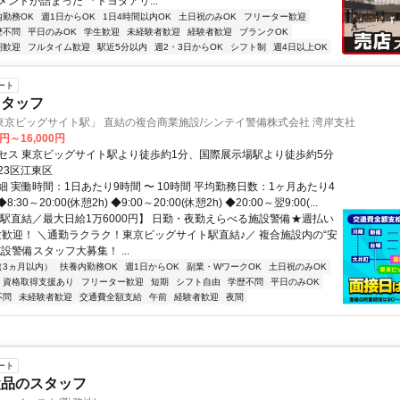
ントが詰まった 『トヨタアリ...
内勤務OK
週1日からOK
1日4時間以内OK
土日祝のみOK
フリーター歓迎
歴不問
平日のみOK
学生歓迎
未経験者歓迎
経験者歓迎
ブランクOK
期歓迎
フルタイム歓迎
駅近5分以内
週2・3日からOK
シフト制
週4日以上OK
ート
スタッフ
東京ビッグサイト駅」 直結の複合商業施設/シンテイ警備株式会社 湾岸支社
0円～16,000円
セス 東京ビッグサイト駅より徒歩約1分、国際展示場駅より徒歩約5分
23区江東区
 実働時間：1日あたり9時間 〜 10時間 平均勤務日数：1ヶ月あたり4
8:30～20:00(休憩2h) ◆9:00～20:00(休憩2h) ◆20:00～翌9:00(...
【駅直結／最大日給1万6000円】 日勤・夜勤えらべる施設警備★週払い
験歓迎！ ＼通勤ラクラク！東京ビッグサイト駅直結♪／ 複合施設内の“安
設警備スタッフ大募集！ ...
（3ヵ月以内）
扶養内勤務OK
週1日からOK
副業・WワークOK
土日祝のみOK
資格取得支援あり
フリーター歓迎
短期
シフト自由
学歴不問
平日のみOK
不問
未経験者歓迎
交通費全額支給
午前
経験者歓迎
夜間
ート
検品のスタッフ