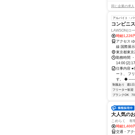
同じ企業の求人
アルバイト・パ
コンビニ
LAWSON(ロ
時給1,226
アクセス 
線 国際展
歩約9分
東京都東京
勤務時間 ・
14:00 [2
仕事内容 
ート、 フ
す。 ◆ ──
制服あり
週1日
フリーター歓迎
ブランクOK
7
大人気の
こめらく 有
時給1,400
交通・アク