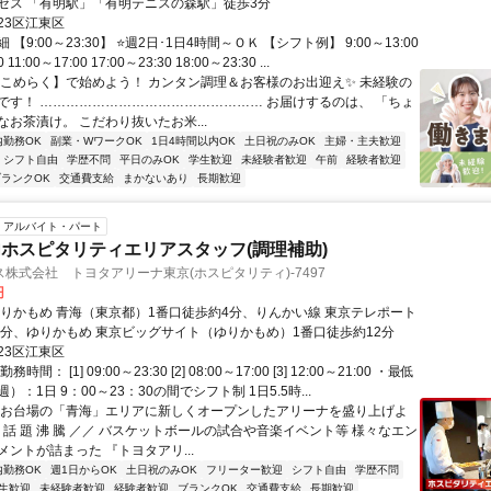
セス 「有明駅」「有明テニスの森駅」徒歩3分
23区江東区
【9:00～23:30】 ⭐週2日･1日4時間～ＯＫ 【シフト例】 9:00～13:00
 11:00～17:00 17:00～23:30 18:00～23:30 ...
【こめらく】で始めよう！ カンタン調理＆お客様のお出迎え✨ 未経験の
です！ …………………………………………… お届けするのは、 「ちょ
お茶漬け。 こだわり抜いたお米...
内勤務OK
副業・WワークOK
1日4時間以内OK
土日祝のみOK
主婦・主夫歓迎
シフト自由
学歴不問
平日のみOK
学生歓迎
未経験者歓迎
午前
経験者歓迎
ブランクOK
交通費支給
まかないあり
長期歓迎
アルバイト・パート
ホスピタリティエリアスタッフ(調理補助)
株式会社 トヨタアリーナ東京(ホスピタリティ)-7497
円
ゆりかもめ 青海（東京都）1番口徒歩約4分、りんかい線 東京テレポート
8分、ゆりかもめ 東京ビッグサイト（ゆりかもめ）1番口徒歩約12分
23区江東区
間： [1] 09:00～23:30 [2] 08:00～17:00 [3] 12:00～21:00 ・最低
）：1日 9：00～23：30の間でシフト制 1日5.5時...
【お台場の「青海」エリアに新しくオープンしたアリーナを盛り上げよ
 話 題 沸 騰 ／／ バスケットボールの試合や音楽イベント等 様々なエン
ントが詰まった 『トヨタアリ...
内勤務OK
週1日からOK
土日祝のみOK
フリーター歓迎
シフト自由
学歴不問
生歓迎
未経験者歓迎
経験者歓迎
ブランクOK
交通費支給
長期歓迎