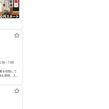
:30～7:00
理者を目指して
習得。人...