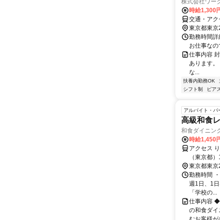
株式会社ワーク
時給1,30
交通・アク
東京都東京
勤務時間詳細 
お仕事なの
仕事内容 
あります。
な...
扶養内勤務OK
シフト制
ピアス
アルバイト・パ
高級和食
和食ダイニン
時給1,450
アクセス 
（東京都）
歩約5分 
東京都東京
勤務時間 ・勤
週1日、1
「学校の...
仕事内容 ◆
の和食ダイ
むお客様が多