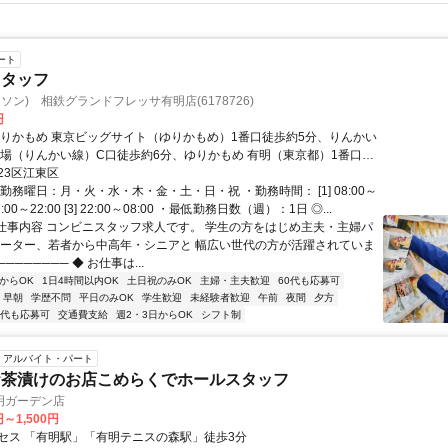
ート
スタッフ
ーソン) 相鉄グランドフレッサ有明店(6178726)
円
ゆりかもめ 東京ビッグサイト（ゆりかもめ）1番口徒歩約5分、りんかい
示場（りんかい線）C口徒歩約6分、ゆりかもめ 有明（東京都）1番口徒
23区江東区
勤務曜日：月・火・水・木・金・土・日・祝 ・勤務時間： [1] 08:00～
] 17:00～22:00 [3] 22:00～08:00 ・最低勤務日数（週）：1日 ◎...
●仕事内容 コンビニスタッフ求人です。 学生の方をはじめ主夫・主婦パ
リーター、若者から中高年・シニアと 幅広い世代の方が活躍されていま
──────── ◆ お仕事は...
からOK
1日4時間以内OK
土日祝のみOK
主婦・主夫歓迎
60代も応募可
早朝
学歴不問
平日のみOK
学生歓迎
未経験者歓迎
午前
夜間
夕方
0代も応募可
交通費支給
週2・3日からOK
シフト制
アルバイト・パート
お茶漬けのお店こめらくでホールスタッフ
明ガーデン店
円～1,500円
セス 「有明駅」「有明テニスの森駅」徒歩3分