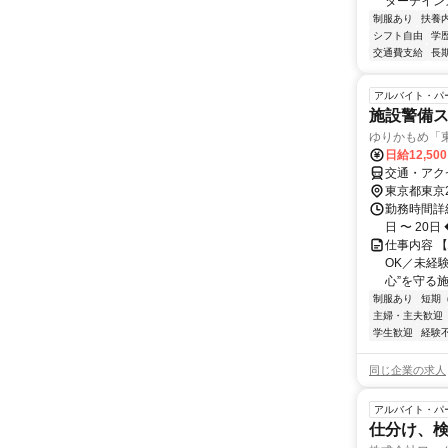
ターテインメ
制服あり
扶養
シフト自由
学
交通費支給
長
アルバイト・パ
施設警備
ゆりかもめ「
日給12,50
交通・アク
東京都東京
勤務時間詳細
日 〜 20日 ◆
仕事内容 
OK／未経
心”を守る施
制服あり
短期
主婦・主夫歓迎
学生歓迎
経験
同じ企業の求人
アルバイト・パ
仕分け、