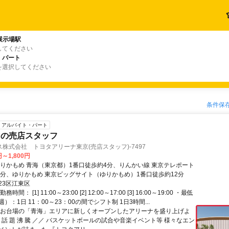
展示場駅
してください
・パート
を選択してください
条件保
アルバイト・パート
内の売店スタッフ
株式会社 トヨタアリーナ東京(売店スタッフ)-7497
円～1,800円
ゆりかもめ 青海（東京都）1番口徒歩約4分、りんかい線 東京テレポート
8分、ゆりかもめ 東京ビッグサイト（ゆりかもめ）1番口徒歩約12分
23区江東区
間： [1] 11:00～23:00 [2] 12:00～17:00 [3] 16:00～19:00 ・最低
）：1日 11：00～23：00の間でシフト制 1日3時間...
【お台場の「青海」エリアに新しくオープンしたアリーナを盛り上げよ
 話 題 沸 騰 ／／ バスケットボールの試合や音楽イベント等 様々なエン