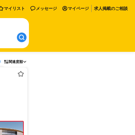
マイリスト
メッセージ
マイページ
求人掲載のご相談
存
関連度順