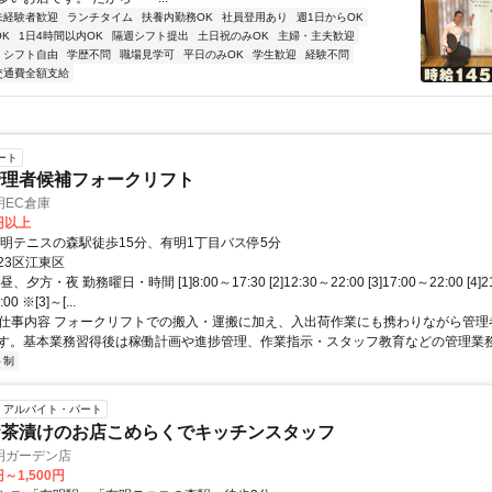
未経験者歓迎
ランチタイム
扶養内勤務OK
社員登用あり
週1日からOK
K
1日4時間以内OK
隔週シフト提出
土日祝のみOK
主婦・主夫歓迎
シフト自由
学歴不問
職場見学可
平日のみOK
学生歓迎
経験不問
交通費全額支給
ート
管理者候補フォークリフト
明EC倉庫
0円以上
有明テニスの森駅徒歩15分、有明1丁目バス停5分
23区江東区
夕方・夜 勤務曜日・時間 [1]8:00～17:30 [2]12:30～22:00 [3]17:00～22:00 [4]21
:00 ※[3]～[...
● 仕事内容 フォークリフトでの搬入・運搬に加え、入出荷作業にも携わりながら管
す。基本業務習得後は稼働計画や進捗管理、作業指示・スタッフ教育などの管理業務を
ト制
アルバイト・パート
お茶漬けのお店こめらくでキッチンスタッフ
明ガーデン店
円～1,500円