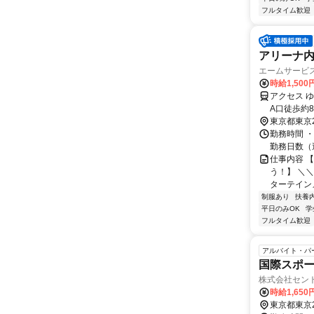
フルタイム歓迎
アリーナ内
エームサービス
時給1,50
アクセス 
A口徒歩約
東京都東京
勤務時間 ・勤務時
勤務日数（週）
仕事内容 
う！】 ＼＼
ターテインメ
制服あり
扶養
平日のみOK
学
フルタイム歓迎
アルバイト・パ
国際スポー
株式会社セン
時給1,650
東京都東京