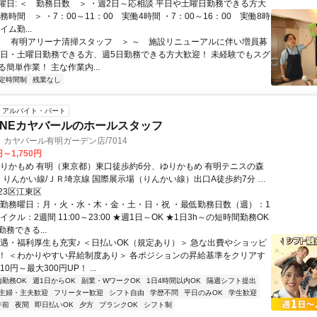
曜日: ＜ 勤務日数 ＞ ・週2日～応相談 平日や土曜日勤務できる方大
務時間 ＞ ・7：00～11：00 実働4時間 ・7：00～16：00 実働8時
ム勤...
 ＜ 有明アリーナ清掃スタッフ ＞ ～ 施設リニューアルに伴い増員募
平日・土曜日勤務できる方、週5日勤務できる方大歓迎！ 未経験でもスグ
簡単作業！ 主な作業内...
定時間制
残業なし
アルバイト・パート
&WINEカヤバールのホールスタッフ
NE カヤバール有明ガーデン店/7014
円～1,750円
ゆりかもめ 有明（東京都）東口徒歩約6分、ゆりかもめ 有明テニスの森
、りんかい線/ＪＲ埼京線 国際展示場（りんかい線）出口A徒歩約7分 有
歩6分
23区江東区
・勤務曜日：月・火・水・木・金・土・日・祝 ・最低勤務日数（週）：1
イクル：2週間 11:00～23:00 ★週1日～OK ★1日3h～の短時間勤務OK
務できる...
待遇・福利厚生も充実♪ ＜日払いOK（規定あり）＞ 急な出費やショッピ
！ ＜わかりやすい昇給制度あり＞ 各ポジションの昇給基準をクリアす
0円～最大300円UP！ ...
内勤務OK
週1日からOK
副業・WワークOK
1日4時間以内OK
隔週シフト提出
主婦・主夫歓迎
フリーター歓迎
シフト自由
学歴不問
平日のみOK
学生歓迎
午前
夜間
即日払いOK
夕方
ブランクOK
シフト制