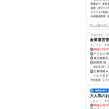
制服あり
業界
副業・WワークO
フリーター歓迎
未経験者歓迎
同じ企業の求人
アルバイト・パ
倉庫運営
ユニクロ 有
時給1,50
アクセス 
東京都東京
時間帯 朝、昼、
[5]19:30～7
仕事情報 
いただきま
学生歓迎
シフ
大人気の
こめらく 有
時給1,400