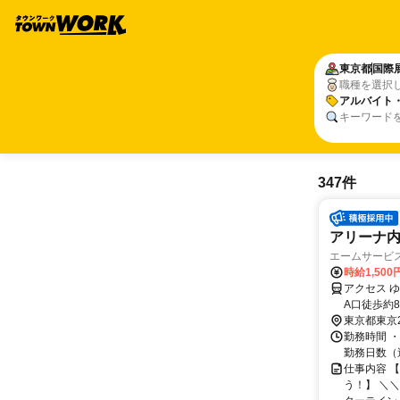
東京都
国際
職種を選択
アルバイト
キーワード
347件
アリーナ
エームサービス
時給1,500
アクセス 
A口徒歩約
東京都東京
勤務時間 ・勤務時
勤務日数（週
仕事内容 
う！】 ＼＼