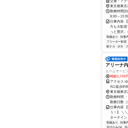
交通・アク
東京都東京
勤務時間詳細 
9:00～15:00
仕事内容 
方も大歓迎
っと贅沢」な
制服あり
扶養
フリーター歓迎
駅ナカ
夕方
アリーナ内
エームサービス
時給1,700
アクセス 
A口徒歩約
東京都東京
勤務時間 ・勤務時
勤務日数（週
仕事内容 
う！】 ＼＼
ターテインメ
制服あり
扶養
平日のみOK
学