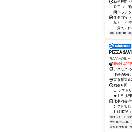
勤務時間・
歓迎 ＜ 勤
間 ※フルタイ
仕事内容:
集！ ～ 
に覚えられる
即日勤務OK
固
PIZZA
PIZZA&WI
時給1,400
アクセス 
徒歩約6分
明駅より徒
東京都東京
勤務時間 
日 シフトサ
★土日祝日勤
仕事内容 
ングも安心
れば 時給＋1
制服あり
扶養
土日祝のみOK
未経験者歓迎