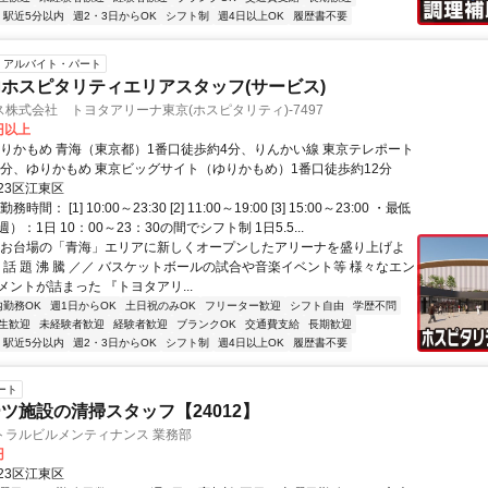
駅近5分以内
週2・3日からOK
シフト制
週4日以上OK
履歴書不要
アルバイト・パート
ホスピタリティエリアスタッフ(サービス)
株式会社 トヨタアリーナ東京(ホスピタリティ)-7497
0円以上
ゆりかもめ 青海（東京都）1番口徒歩約4分、りんかい線 東京テレポート
8分、ゆりかもめ 東京ビッグサイト（ゆりかもめ）1番口徒歩約12分
23区江東区
間： [1] 10:00～23:30 [2] 11:00～19:00 [3] 15:00～23:00 ・最低
：1日 10：00～23：30の間でシフト制 1日5.5...
【お台場の「青海」エリアに新しくオープンしたアリーナを盛り上げよ
 話 題 沸 騰 ／／ バスケットボールの試合や音楽イベント等 様々なエン
ントが詰まった 『トヨタアリ...
内勤務OK
週1日からOK
土日祝のみOK
フリーター歓迎
シフト自由
学歴不問
生歓迎
未経験者歓迎
経験者歓迎
ブランクOK
交通費支給
長期歓迎
駅近5分以内
週2・3日からOK
シフト制
週4日以上OK
履歴書不要
ート
ツ施設の清掃スタッフ【24012】
トラルビルメンティナンス 業務部
円
23区江東区