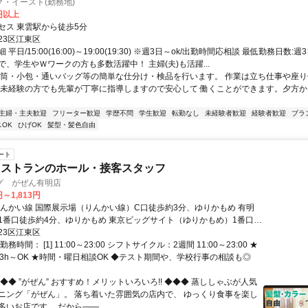
・イースト(勤務地)
0円以上
セス 東雲駅から徒歩5分
23区江東区
平日/15:00(16:00)～19:00(19:30) ※週3日～ok/出勤時間応相談 最低勤務日数:
で、学生やＷワークの方も多数活躍中！ 主婦(夫)も活躍...
封筒・小包・通いバッグ等の簡単な仕分け・検品を行います。 作業は立ち仕事や座
 未経験の方でも先輩が丁寧に指導しますので安心して 働くことができます。夕方
主婦・主夫歓迎
フリーター歓迎
学歴不問
学生歓迎
転勤なし
未経験者歓迎
経験者歓迎
ブラ
OK
ひげOK
髪型・髪色自由
ート
レストランのホール・接客スタッフ
グ がぜん有明店
円～1,813円
りんかい線 国際展示場（りんかい線）C口徒歩約3分、ゆりかもめ 有明
1番口徒歩約4分、ゆりかもめ 東京ビッグサイト（ゆりかもめ）1番口徒
「国際展示場駅」から徒歩2分！ ☆駅チカ☆
23区江東区
務時間： [1] 11:00～23:00 シフトサイクル：2週間 11:00～23:00 ★
日3h～OK ★時間・曜日相談OK ◆テスト期間や、学校行事の相談も◎
◆◆ ”がぜん” おすすめ！メリットいろいろ!! ◆◆◆ 蒸ししゃぶが人気
ニング「がぜん」。 落ち着いた雰囲気の店内で、 ゆっくり食事を楽し
いお店です。 だから――...