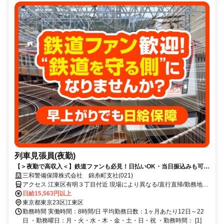
列車見張員(夜勤)
【＞夜勤で高収入＜】鉄道ファンも必見！日払いOK・当日振込みも可能
♪
三和警備保障株式会社 錦糸町支社(021)
アクセス 江東区有明３丁目付近 現場により異なる/直行直帰/勤務地相
談可 ■電話面接■来社不要■即日勤務
日給15,563円以上
東京都東京23区江東区
勤務時間 実働時間：8時間/日 平均勤務日数：1ヶ月あたり12日～22
日 ・勤務曜日：月・火・水・木・金・土・日・祝 ・勤務時間： [1]