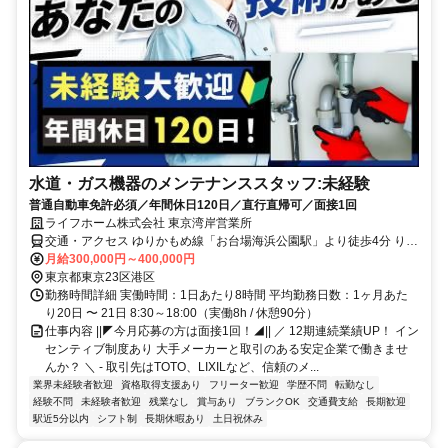
水道・ガス機器のメンテナンススタッフ:未経験
普通自動車免許必須／年間休日120日／直行直帰可／面接1回
ライフホーム株式会社 東京湾岸営業所
交通・アクセス ゆりかもめ線「お台場海浜公園駅」より徒歩4分 りん
かい線「東京テレポート駅」より徒歩9分
月給300,000円～400,000円
東京都東京23区港区
勤務時間詳細 実働時間：1日あたり8時間 平均勤務日数：1ヶ月あた
り20日 〜 21日 8:30～18:00（実働8h / 休憩90分）
仕事内容 ||◤今月応募の方は面接1回！◢|| ／ 12期連続業績UP！ イン
センティブ制度あり 大手メーカーと取引のある安定企業で働きませ
んか？ ＼ - 取引先はTOTO、LIXILなど、信頼のメ...
業界未経験者歓迎
資格取得支援あり
フリーター歓迎
学歴不問
転勤なし
経験不問
未経験者歓迎
残業なし
賞与あり
ブランクOK
交通費支給
長期歓迎
駅近5分以内
シフト制
長期休暇あり
土日祝休み