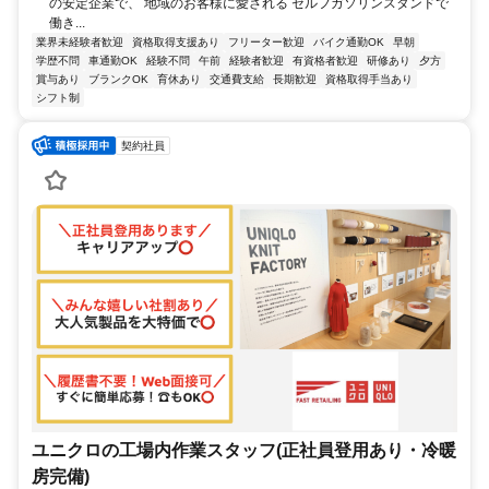
の安定企業で、 地域のお客様に愛される セルフガソリンスタンドで
働き...
業界未経験者歓迎
資格取得支援あり
フリーター歓迎
バイク通勤OK
早朝
学歴不問
車通勤OK
経験不問
午前
経験者歓迎
有資格者歓迎
研修あり
夕方
賞与あり
ブランクOK
育休あり
交通費支給
長期歓迎
資格取得手当あり
シフト制
契約社員
ユニクロの工場内作業スタッフ(正社員登用あり・冷暖
房完備)