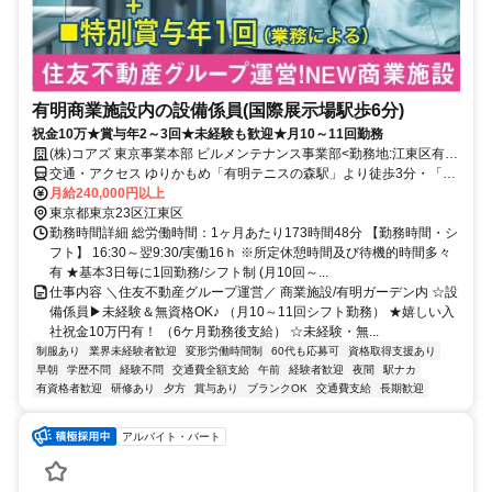
有明商業施設内の設備係員(国際展示場駅歩6分)
祝金10万★賞与年2～3回★未経験も歓迎★月10～11回勤務
(株)コアズ 東京事業本部 ビルメンテナンス事業部<勤務地:江東区有
明/有明ガーデン>
交通・アクセス ゆりかもめ「有明テニスの森駅」より徒歩3分・「有
明駅」より徒歩4分・りんかい線「国際展示場駅」より徒歩6分
月給240,000円以上
東京都東京23区江東区
勤務時間詳細 総労働時間：1ヶ月あたり173時間48分 【勤務時間・シ
フト】 16:30～翌9:30/実働16ｈ ※所定休憩時間及び待機的時間多々
有 ★基本3日毎に1回勤務/シフト制 (月10回～...
仕事内容 ＼住友不動産グループ運営／ 商業施設/有明ガーデン内 ☆設
備係員▶未経験＆無資格OK♪ （月10～11回シフト勤務） ★嬉しい入
社祝金10万円有！ （6ケ月勤務後支給） ☆未経験・無...
制服あり
業界未経験者歓迎
変形労働時間制
60代も応募可
資格取得支援あり
早朝
学歴不問
経験不問
交通費全額支給
午前
経験者歓迎
夜間
駅ナカ
有資格者歓迎
研修あり
夕方
賞与あり
ブランクOK
交通費支給
長期歓迎
アルバイト・パート