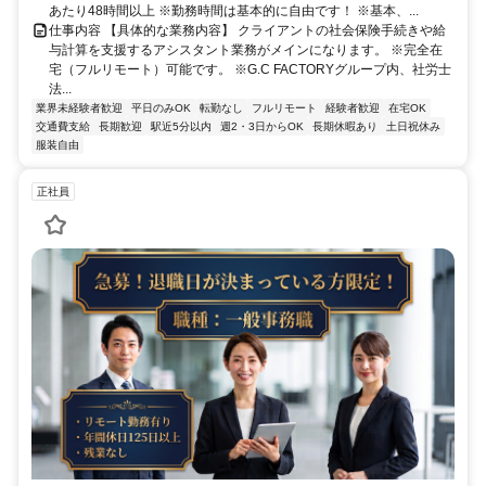
あたり48時間以上 ※勤務時間は基本的に自由です！ ※基本、...
仕事内容 【具体的な業務内容】 クライアントの社会保険手続きや給
与計算を支援するアシスタント業務がメインになります。 ※完全在
宅（フルリモート）可能です。 ※G.C FACTORYグループ内、社労士
法...
業界未経験者歓迎
平日のみOK
転勤なし
フルリモート
経験者歓迎
在宅OK
交通費支給
長期歓迎
駅近5分以内
週2・3日からOK
長期休暇あり
土日祝休み
服装自由
正社員