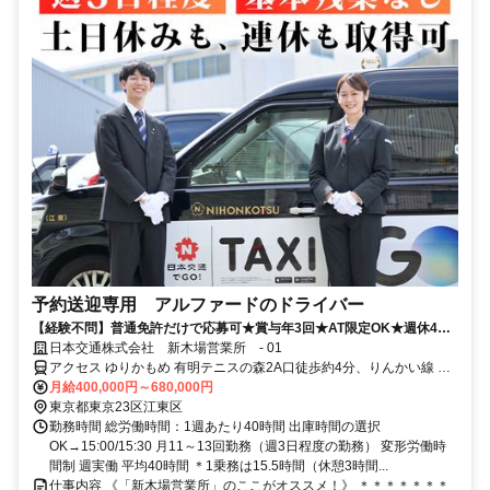
予約送迎専用 アルファードのドライバー
【経験不問】普通免許だけで応募可★賞与年3回★AT限定OK★週休4日
で月給40万円保証★若手活躍中
日本交通株式会社 新木場営業所 - 01
アクセス ゆりかもめ 有明テニスの森2A口徒歩約4分、りんかい線 国
際展示場（りんかい線）A口徒歩約9分
月給400,000円～680,000円
東京都東京23区江東区
勤務時間 総労働時間：1週あたり40時間 出庫時間の選択
OK→15:00/15:30 月11～13回勤務（週3日程度の勤務） 変形労働時
間制 週実働 平均40時間 ＊1乗務は15.5時間（休憩3時間...
仕事内容 《「新木場営業所」のここがオススメ！》 ＊＊＊＊＊＊＊