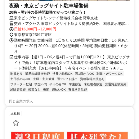
夜勤・東京ビッグサイト駐車場警備
20時～翌9時の長時間勤務でがっつり稼ごう！
東京ビッグサイト/シンテイ警備株式会社 湾岸支社
交通・アクセス 東京ビッグサイト駅より徒歩約3分、国際展示場駅よ
り徒歩約7分
日給16,000円～17,000円
東京都東京23区江東区
勤務時間詳細 実働時間：1日あたり10時間 平均勤務日数：1ヶ月あた
り4日 〜 20日 20:00～翌9:00(休憩時間：3時間) 契約更新期間：６か
月
仕事内容 【週1日～OK／週4日～で日給1,000円UP！】 東京ビッグサ
イトで働く！駐車場案内スタッフ大募集中◎ 未経験OK／研修&サポ
ート体制充実 【お仕事内容】 ＼有名イベント会場で働こう★／...
制服あり
業界未経験者歓迎
扶養内勤務OK
週1日からOK
副業・WワークOK
土日祝のみOK
主婦・主夫歓迎
週1シフト提出
資格取得支援あり
フリーター歓迎
学歴不問
平日のみOK
学生歓迎
未経験者歓迎
交通費全額支給
経験者歓迎
残業なし
夜間
週払いOK
有資格者歓迎
同じ企業の求人
正社員