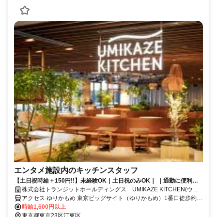
エンタメ施設内のキッチンスタッフ
【土日祝時給＋150円!!】未経験OK｜土日祝のみOK｜ ｜通勤に便利な
駅近立地♪｜時給1600円～シフト自由◎
株式会社トランジットホールディングス UMIKAZE KITCHEN(ウミ
カゼキッチン)
アクセス ゆりかもめ 東京ビッグサイト（ゆりかもめ）1番口徒歩約5
分、りんかい線 国際展示場（りんかい線）C口徒歩約9分、ゆりかも
時給1,600円以上
め 有明（東京都）1番口徒歩約12分
東京都東京23区江東区