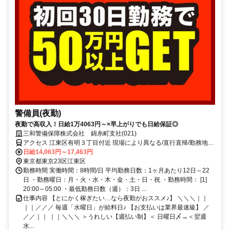
警備員(夜勤)
夜勤で高収入！日給1万4063円～×早上がりでも日給保証◎
三和警備保障株式会社 錦糸町支社(021)
アクセス 江東区有明３丁目付近 現場により異なる/直行直帰/勤務地相
談可 ■電話面接■来社不要■即日勤務
日給14,063円～17,463円
東京都東京23区江東区
勤務時間 実働時間：8時間/日 平均勤務日数：1ヶ月あたり12日～22
日 ・勤務曜日：月・火・水・木・金・土・日・祝 ・勤務時間： [1]
20:00～05:00 ・最低勤務日数（週）：3日 ...
仕事内容 【とにかく稼ぎたい…なら夜勤がおススメ♪】 ＼＼＼｜｜
｜｜／／／ 毎週「水曜日」が給料日♪ 【お支払いは業界最速級】 ／
／／｜｜ ｜｜＼＼＼ ＞うれしい【週払い制】＜ 日曜日〆→＜翌週
水...