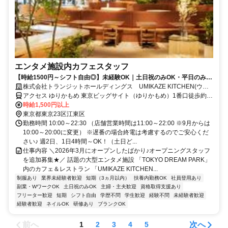
エンタメ施設内カフェスタッフ
【時給1500円～シフト自由◎】未経験OK｜土日祝のみOK・平日のみ
OK｜ 土日祝時給＋150円｜通勤に便利な駅近立地♪
株式会社トランジットホールディングス UMIKAZE KITCHEN(ウミ
カゼキッチン)
アクセス ゆりかもめ 東京ビッグサイト（ゆりかもめ）1番口徒歩約5
分、りんかい線 国際展示場（りんかい線）C口徒歩約9分、ゆりかも
時給1,500円以上
め 有明（東京都）1番口徒歩約12分
東京都東京23区江東区
勤務時間 10:00～22:30 （店舗営業時間は11:00～22:00 ※9月からは
10:00～20:00に変更） ※遅番の場合終電は考慮するのでご安心くだ
さい♪ 週2日、1日4時間～OK！（土日ど...
仕事内容 ＼2026年3月にオープンしたばかり♪オープニングスタッフ
を追加募集★／ 話題の大型エンタメ施設 「TOKYO DREAM PARK」
内のカフェ＆レストラン 「UMIKAZE KITCHEN...
制服あり
業界未経験者歓迎
短期（3ヵ月以内）
扶養内勤務OK
社員登用あり
副業・WワークOK
土日祝のみOK
主婦・主夫歓迎
資格取得支援あり
フリーター歓迎
短期
シフト自由
学歴不問
学生歓迎
経験不問
未経験者歓迎
経験者歓迎
ネイルOK
研修あり
ブランクOK
前へ
次へ
1
2
3
4
5