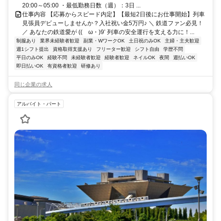
20:00～05:00 ・最低勤務日数（週）：3日 ...
仕事内容 【応募からスピード内定】【最短2日後にお仕事開始】列車
見張員デビューしませんか？入社祝い金5万円♪ ＼ 鉄道ファン必見！
／ あなたの鉄道愛が ((ゝω・)9’ 列車の安全運行を支える力に！...
制服あり
業界未経験者歓迎
副業・WワークOK
土日祝のみOK
主婦・主夫歓迎
週1シフト提出
資格取得支援あり
フリーター歓迎
シフト自由
学歴不問
平日のみOK
経験不問
未経験者歓迎
経験者歓迎
ネイルOK
夜間
週払いOK
即日払いOK
有資格者歓迎
研修あり
同じ企業の求人
アルバイト・パート