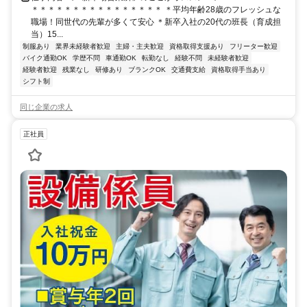
＊＊＊＊＊＊＊＊＊＊＊＊＊＊＊＊ ＊平均年齢28歳のフレッシュな
職場！同世代の先輩が多くて安心 ＊新卒入社の20代の班長（育成担
当）15...
制服あり
業界未経験者歓迎
主婦・主夫歓迎
資格取得支援あり
フリーター歓迎
バイク通勤OK
学歴不問
車通勤OK
転勤なし
経験不問
未経験者歓迎
経験者歓迎
残業なし
研修あり
ブランクOK
交通費支給
資格取得手当あり
シフト制
同じ企業の求人
正社員