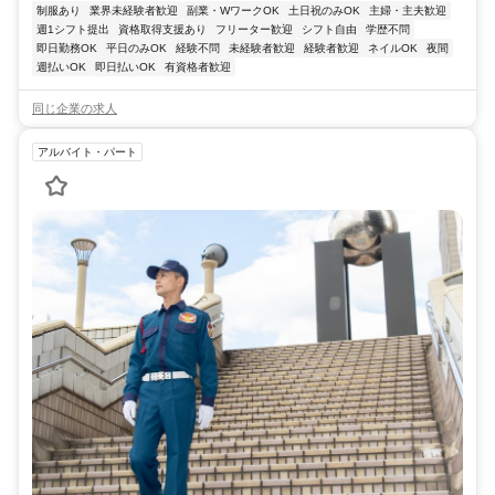
制服あり
業界未経験者歓迎
副業・WワークOK
土日祝のみOK
主婦・主夫歓迎
週1シフト提出
資格取得支援あり
フリーター歓迎
シフト自由
学歴不問
即日勤務OK
平日のみOK
経験不問
未経験者歓迎
経験者歓迎
ネイルOK
夜間
週払いOK
即日払いOK
有資格者歓迎
同じ企業の求人
アルバイト・パート