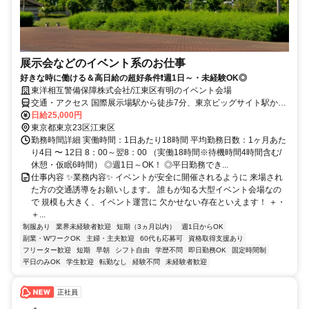
展示会などのイベント系のお仕事
好きな時に働ける＆高日給の超好条件❗週1日～・未経験OK◎
東洋相互警備保障株式会社/江東区有明のイベント会場
交通・アクセス 国際展示場駅から徒歩7分、東京ビッグサイト駅から
徒歩3分 ★固定現場
日給25,000円
東京都東京23区江東区
勤務時間詳細 実働時間：1日あたり18時間 平均勤務日数：1ヶ月あた
り4日 〜 12日 8：00～翌8：00 （実働18時間※待機時間4時間含む/
休憩・仮眠6時間） ◎週1日～OK！ ◎平日勤務でき...
仕事内容 ✨業務内容✨ イベントが安全に開催されるように 来場され
た方の交通誘導をお願いします。 誰もが知る大型イベント会場なの
で 規模も大きく、イベント運営に 欠かせない存在といえます！ ＋・
＋...
制服あり
業界未経験者歓迎
短期（3ヵ月以内）
週1日からOK
副業・WワークOK
主婦・主夫歓迎
60代も応募可
資格取得支援あり
フリーター歓迎
短期
早朝
シフト自由
学歴不問
即日勤務OK
固定時間制
平日のみOK
学生歓迎
転勤なし
経験不問
未経験者歓迎
正社員