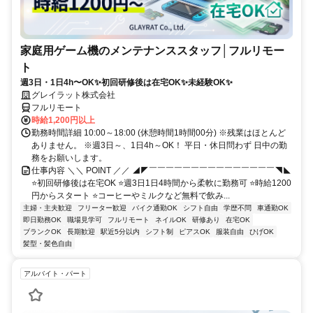
家庭用ゲーム機のメンテナンススタッフ│フルリモー
ト
週3日・1日4h〜OK✨初回研修後は在宅OK✨未経験OK✨
グレイラット株式会社
フルリモート
時給1,200円以上
勤務時間詳細 10:00～18:00 (休憩時間1時間00分) ※残業はほとんど
ありません。 ※週3日～、1日4h～OK！ 平日・休日問わず 日中の勤
務をお願いします。
仕事内容 ＼＼ POINT ／／ ◢◤￣￣￣￣￣￣￣￣￣￣￣￣￣￣￣◥◣
⭐初回研修後は在宅OK ⭐週3日1日4時間から柔軟に勤務可 ⭐時給1200
円からスタート ⭐コーヒーやミルクなど無料で飲み...
主婦・主夫歓迎
フリーター歓迎
バイク通勤OK
シフト自由
学歴不問
車通勤OK
即日勤務OK
職場見学可
フルリモート
ネイルOK
研修あり
在宅OK
ブランクOK
長期歓迎
駅近5分以内
シフト制
ピアスOK
服装自由
ひげOK
髪型・髪色自由
アルバイト・パート