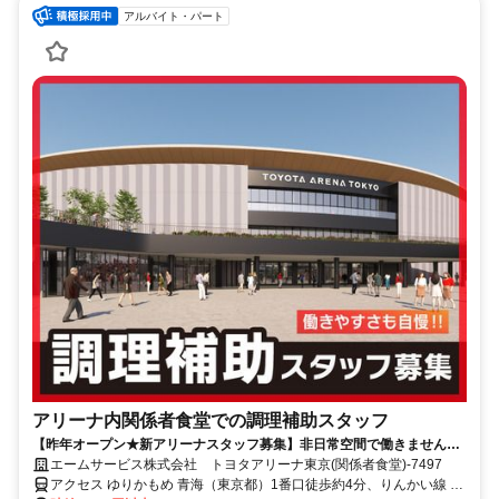
アルバイト・パート
アリーナ内関係者食堂での調理補助スタッフ
【昨年オープン★新アリーナスタッフ募集】非日常空間で働きません
か？週1日～OK！未経験者も大歓迎！
エームサービス株式会社 トヨタアリーナ東京(関係者食堂)-7497
アクセス ゆりかもめ 青海（東京都）1番口徒歩約4分、りんかい線 東