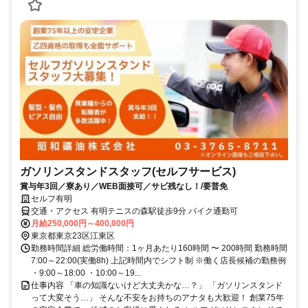
ガソリンスタンドスタッフ(セルフサービス)
賞与年3回／寮あり／WEB面接可／サビ残なし！/要普免
セルフ有明
交通・アクセス 有明テニスの森駅徒歩9分 バイク通勤可
月給250,000円～400,000円
東京都東京23区江東区
勤務時間詳細 総労働時間：1ヶ月あたり160時間 〜 200時間 勤務時間
7:00～22:00(実働8h) 上記時間内でシフト制 ※働く店長候補の勤務例
・9:00～18:00 ・10:00～19...
仕事内容 「車の知識ないけど大丈夫かな…？」 「ガソリンスタンド
って大変そう…」 そんな不安をお持ちのアナタも大歓迎！ 創業75年