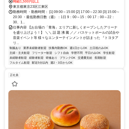
京テレポートA口徒歩約8分、ゆりかもめ 東京ビッグサイト（ゆりか
時給1,500円以上
もめ）1番口徒歩約12分
東京都東京23区江東区
勤務時間 ・勤務時間： [1] 09:00～15:00 [2] 17:00～22:30 [3] 15:00～
20:30 ・最低勤務日数（週）：1日 9：00～15：00 17：00～22：
30、1...
仕事内容 【お台場の「青海」エリアに新しくオープンしたアリーナ
を盛り上げよう！】 ＼＼ 話 題 沸 騰 ／／ バスケットボールの試合や
音楽イベント等 様々なエンターテインメントが詰まった 『トヨタア
リ...
制服あり
業界未経験者歓迎
扶養内勤務OK
週1日からOK
土日祝のみOK
主婦・主夫歓迎
フリーター歓迎
シフト自由
学歴不問
平日のみOK
学生歓迎
未経験者歓迎
経験者歓迎
研修あり
ブランクOK
交通費支給
長期歓迎
フルタイム歓迎
駅近5分以内
週2・3日からOK
正社員