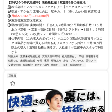
【20代30代40代活躍中】未経験歓迎！駅徒歩3分の好立地！
株式会社イノベーションファクトリー【ユニクログループ】
交通・アクセス 工場なのに「駅チカ」！（※りんかい線 東雲駅 徒歩
３分）
月給273,165円～313,500円
東京都東京23区江東区
勤務時間詳細 実働時間：1日あたり7時間30分 平均勤務日数：1ヶ月
あたり20日 〜 22日 ✅週休2日制（3交代シフト制） ■１日７．５時間
(休憩４５分) ＜3交代シフト時間帯＞ ①06:45～1...
仕事内容 【この求人のポイント】 ✅ユニクロ製品の制服貸与 ✅ユニ
クロ製品がお得に買える社割もありスタッフから好評！ ✅月20万円
以上の収入！週5日 勤務出来る方、大歓迎！ ✅活躍中のスタッフ9割
が未...
制服あり
業界未経験者歓迎
変形労働時間制
社員登用あり
早朝
職場見学可
転勤なし
未経験者歓迎
午前
夜間
研修あり
夕方
ブランクOK
育休あり
交通費支給
長期歓迎
駅近5分以内
社割あり
深夜
長期休暇あり
正社員