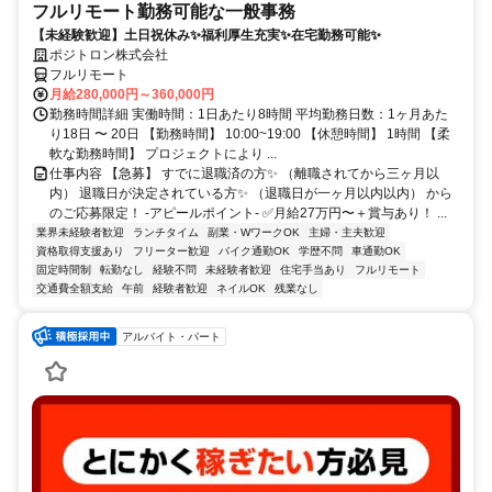
フルリモート勤務可能な一般事務
【未経験歓迎】土日祝休み✨福利厚生充実✨在宅勤務可能✨
ポジトロン株式会社
フルリモート
月給280,000円～360,000円
勤務時間詳細 実働時間：1日あたり8時間 平均勤務日数：1ヶ月あた
り18日 〜 20日 【勤務時間】 10:00~19:00 【休憩時間】 1時間 【柔
軟な勤務時間】 プロジェクトにより ...
仕事内容 【急募】 すでに退職済の方✨ （離職されてから三ヶ月以
内） 退職日が決定されている方✨ （退職日が一ヶ月以内以内） から
のご応募限定！ -アピールポイント- ✅月給27万円〜＋賞与あり！ ...
業界未経験者歓迎
ランチタイム
副業・WワークOK
主婦・主夫歓迎
資格取得支援あり
フリーター歓迎
バイク通勤OK
学歴不問
車通勤OK
固定時間制
転勤なし
経験不問
未経験者歓迎
住宅手当あり
フルリモート
交通費全額支給
午前
経験者歓迎
ネイルOK
残業なし
アルバイト・パート