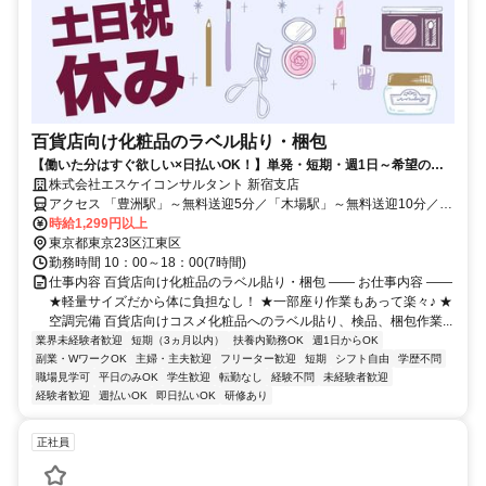
百貨店向け化粧品のラベル貼り・梱包
【働いた分はすぐ欲しい×日払いOK！】単発・短期・週1日～希望の働
き方あり♪未経験大歓迎！土日祝日休
株式会社エスケイコンサルタント 新宿支店
アクセス 「豊洲駅」～無料送迎5分／「木場駅」～無料送迎10分／
「国際展示場駅」～徒歩12分＜WEB登録OK＞
時給1,299円以上
東京都東京23区江東区
勤務時間 10：00～18：00(7時間)
仕事内容 百貨店向け化粧品のラベル貼り・梱包 ―― お仕事内容 ――
★軽量サイズだから体に負担なし！ ★一部座り作業もあって楽々♪ ★
空調完備 百貨店向けコスメ化粧品へのラベル貼り、検品、梱包作業...
業界未経験者歓迎
短期（3ヵ月以内）
扶養内勤務OK
週1日からOK
副業・WワークOK
主婦・主夫歓迎
フリーター歓迎
短期
シフト自由
学歴不問
職場見学可
平日のみOK
学生歓迎
転勤なし
経験不問
未経験者歓迎
経験者歓迎
週払いOK
即日払いOK
研修あり
正社員