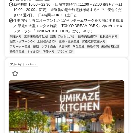
勤務時間 10:00～22:30 （店舗営業時間は11:00～22:00 ※9月からは
10:00～20:00に変更） ※遅番の場合終電は考慮するのでご安心くだ
さい♪ 週2日、1日4時間～OK！（土日ど...
仕事内容 ＼春にオープンしたばかり♪チームワークを大切にする職場
／ 話題の大型エンタメ施設 「TOKYO DREAM PARK」内のカフェ＆
レストラン 「UMIKAZE KITCHEN」にて、 キッチ...
制服あり
業界未経験者歓迎
短期（3ヵ月以内）
扶養内勤務OK
社員登用あり
副業・WワークOK
土日祝のみOK
主婦・主夫歓迎
資格取得支援あり
フリーター歓迎
短期
シフト自由
学歴不問
学生歓迎
経験不問
未経験者歓迎
経験者歓迎
ネイルOK
研修あり
ブランクOK
アルバイト・パート