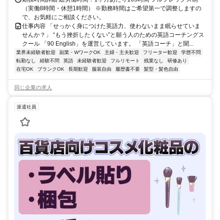
（実働8時間・休憩1時間） ※勤務時間はご希望第一で調整しますの
で、お気軽にご相談ください。
仕事内容 「せっかく身につけた英語力、使わないまま眠らせていま
せんか？」 “もう挫折したくない”と願う人のための英語コーチングス
クール 「90 English」を運営しています。 「英語コーチ」と聞...
業界未経験者歓迎
副業・WワークOK
主婦・主夫歓迎
フリーター歓迎
学歴不問
転勤なし
経験不問
英語
未経験者歓迎
フルリモート
残業なし
研修あり
在宅OK
ブランクOK
長期歓迎
服装自由
履歴書不要
髪型・髪色自由
同じ企業の求人
派遣社員