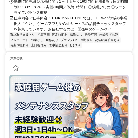
勤務時間詳細 総労働時間：1ヶ月あたり160時間 勤務形態：固定時間
制 09:30〜18:30 （実働8時間／休憩1時間） ◎残業少なめ ◎ワーク
ライフバランス重視
仕事内容 ✅仕事内容： LINK MARKETINGでは、IT・Web領域の事業
拡大に伴い、 ゲームアプリやWebサービスの品質チェックスタッフ
を募集しています。 お任せするのは、開発中のゲームやア...
資格取得支援あり
学歴不問
固定時間制
転勤なし
経験不問
未経験者歓迎
フルリモート
残業なし
研修あり
ブランクOK
長期歓迎
資格取得手当あり
長期休暇あり
土日祝休み
食事補助あり
ひげOK
業務委託