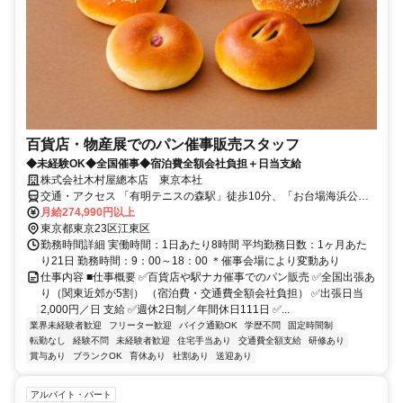
百貨店・物産展でのパン催事販売スタッフ
◆未経験OK◆全国催事◆宿泊費全額会社負担＋日当支給
株式会社木村屋總本店 東京本社
交通・アクセス 「有明テニスの森駅」徒歩10分、「お台場海浜公園
駅」徒歩13分
月給274,990円以上
東京都東京23区江東区
勤務時間詳細 実働時間：1日あたり8時間 平均勤務日数：1ヶ月あた
り21日 勤務時間：9：00～18：00 ＊催事会場により変動あり
仕事内容 ■仕事概要 ✅️百貨店や駅ナカ催事でのパン販売 ✅️全国出張あ
り（関東近郊が5割） （宿泊費・交通費全額会社負担） ✅️出張日当
2,000円／日 支給 ✅️週休2日制／年間休日111日 ✅...
業界未経験者歓迎
フリーター歓迎
バイク通勤OK
学歴不問
固定時間制
転勤なし
経験不問
未経験者歓迎
住宅手当あり
交通費全額支給
研修あり
賞与あり
ブランクOK
育休あり
社割あり
送迎あり
アルバイト・パート