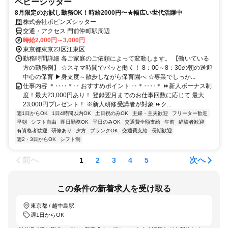
ベビーシッター
8月限定のお試し勤務OK！時給2000円〜★幅広い世代活躍中
株式会社ポピンズシッター
交通・アクセス 門前仲町駅周辺
時給2,000円～3,000円
東京都東京23区江東区
勤務時間詳細 各ご家庭のご依頼によって変動します。 【働いている
方の勤務例】 ☆スキマ時間でパッと働く！ 8：00～8：30の朝の送迎
中心の保育 ▶身支度～散歩しながら保育園へ ☆専業でしっか...
仕事内容 ＊‥‥＊‥ おすすめポイント ‥＊‥‥＊ ⏩新人ボーナス制
度！最大23,000円あり！ 登録翌月までのお仕事回数に応じて 最大
23,000円プレゼント！ ※新人研修受講者が対象 ⏩ク...
週1日からOK
1日4時間以内OK
土日祝のみOK
主婦・主夫歓迎
フリーター歓迎
早朝
シフト自由
即日勤務OK
平日のみOK
交通費全額支給
午前
経験者歓迎
有資格者歓迎
研修あり
夕方
ブランクOK
交通費支給
長期歓迎
週2・3日からOK
シフト制
前へ
次へ
1
2
3
4
5
この条件の新着求人を受け取る
東京都 / 越中島駅
週1日からOK