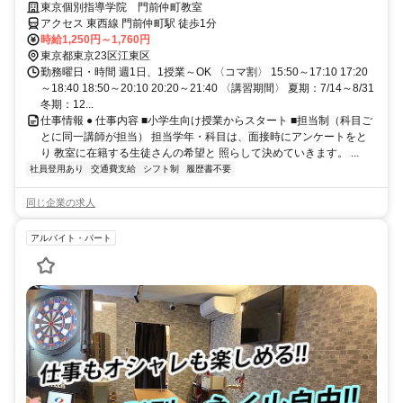
服でok◎
東京個別指導学院 門前仲町教室
アクセス 東西線 門前仲町駅 徒歩1分
時給1,250円～1,760円
東京都東京23区江東区
勤務曜日・時間 週1日、1授業～OK 〈コマ割〉 15:50～17:10 17:20
～18:40 18:50～20:10 20:20～21:40 〈講習期間〉 夏期：7/14～8/31
冬期：12...
仕事情報 ● 仕事内容 ■小学生向け授業からスタート ■担当制（科目ご
とに同一講師が担当） 担当学年・科目は、面接時にアンケートをと
り 教室に在籍する生徒さんの希望と 照らして決めていきます。 ...
社員登用あり
交通費支給
シフト制
履歴書不要
同じ企業の求人
アルバイト・パート