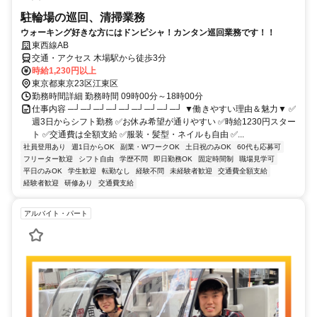
駐輪場の巡回、清掃業務
ウォーキング好きな方にはドンピシャ！カンタン巡回業務です！！
東西線AB
交通・アクセス 木場駅から徒歩3分
時給1,230円以上
東京都東京23区江東区
勤務時間詳細 勤務時間 09時00分～18時00分
仕事内容 ─┘─┘─┘─┘─┘─┘─┘─┘─┘ ▼働きやすい理由＆魅力▼ ✅
週3日からシフト勤務 ✅お休み希望が通りやすい ✅時給1230円スター
ト ✅交通費は全額支給 ✅服装・髪型・ネイルも自由 ✅...
社員登用あり
週1日からOK
副業・WワークOK
土日祝のみOK
60代も応募可
フリーター歓迎
シフト自由
学歴不問
即日勤務OK
固定時間制
職場見学可
平日のみOK
学生歓迎
転勤なし
経験不問
未経験者歓迎
交通費全額支給
経験者歓迎
研修あり
交通費支給
アルバイト・パート