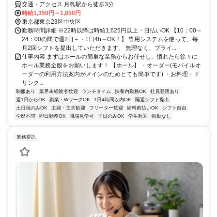
交通・アクセス 月島駅から徒歩3分
時給1,350円～1,850円
東京都東京23区中央区
勤務時間詳細 ※22時以降は時給1,625円以上・日払いOK 【10：00～
24：00の間で週2日～・1日4h～OK！】 専用システムを使って、毎
月2回シフトを提出していただきます。 無理なく、プライ...
仕事内容 まずはホールの簡単な業務からお任せし、慣れたら徐々に
ホール業務全般をお願いします！ 【ホール】 ・オーダー(モバイルオ
ーダーの利用方法案内がメインのためとても簡単です) ・お料理・ド
リンク...
制服あり
業界未経験者歓迎
ランチタイム
扶養内勤務OK
社員登用あり
週1日からOK
副業・WワークOK
1日4時間以内OK
隔週シフト提出
土日祝のみOK
主婦・主夫歓迎
フリーター歓迎
給料前払いOK
シフト自由
学歴不問
即日勤務OK
職場見学可
平日のみOK
学生歓迎
転勤なし
業務委託