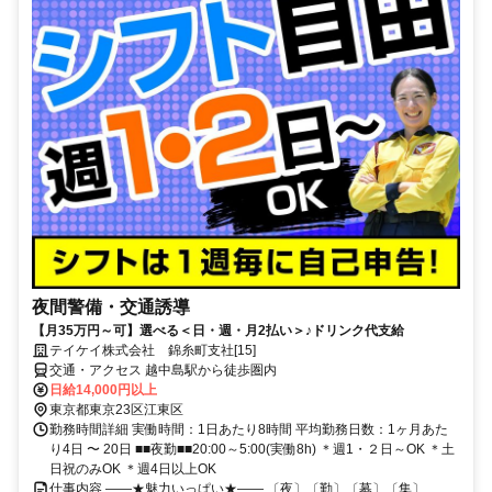
夜間警備・交通誘導
【月35万円～可】選べる＜日・週・月2払い＞♪ドリンク代支給
テイケイ株式会社 錦糸町支社[15]
交通・アクセス 越中島駅から徒歩圏内
日給14,000円以上
東京都東京23区江東区
勤務時間詳細 実働時間：1日あたり8時間 平均勤務日数：1ヶ月あた
り4日 〜 20日 ■■夜勤■■20:00～5:00(実働8h) ＊週1・２日～OK ＊土
日祝のみOK ＊週4日以上OK
仕事内容 ――★魅力いっぱい★―― 〔夜〕〔勤〕〔募〕〔集〕