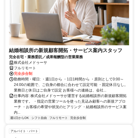
結婚相談所の新規顧客開拓・サービス案内スタッフ
完全在宅・業務委託／成果報酬型の営業業務
株式会社メドゥーサ
フルリモート
完全歩合制
勤務時間・曜日: ・週1日から ・1日1時間から ・原則として0:00～
24:00の範囲で、ご自身の都合に合わせて設定可能 ・固定休日なし。
業務日と休日はご自身で設定 お客様への連絡は、会社...
仕事内容: 株式会社メドゥーサが運営する結婚相談所の新規顧客開拓
業務です。 ・指定の営業ツールを使った見込み顧客への新規アプロ
ーチ ・お客様の希望や状況のヒアリング ・結婚相談所のサービス案
内...
週1日からOK
シフト自由
フルリモート
完全歩合制
アルバイト・パート