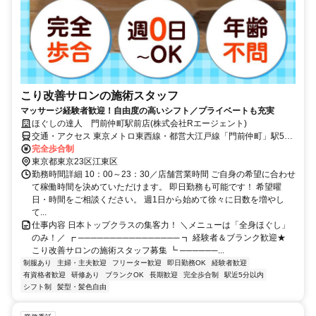
こり改善サロンの施術スタッフ
マッサージ経験者歓迎！自由度の高いシフト／プライベートも充実
ほぐしの達人 門前仲町駅前店(株式会社Rエージェント)
交通・アクセス 東京メトロ東西線・都営大江戸線「門前仲町」駅5番
出口より徒歩10秒
完全歩合制
東京都東京23区江東区
勤務時間詳細 10：00～23：30／店舗営業時間 ご自身の希望に合わせ
て稼働時間を決めていただけます。 即日勤務も可能です！ 希望曜
日・時間をご相談ください。 週1日から始めて徐々に日数を増やし
て...
仕事内容 日本トップクラスの集客力！ ＼メニューは「全身ほぐし」
のみ！／ ┏ ──────────────── ┓ 経験者＆ブランク歓迎★
こり改善サロンの施術スタッフ募集 ┗ ──────...
制服あり
主婦・主夫歓迎
フリーター歓迎
即日勤務OK
経験者歓迎
有資格者歓迎
研修あり
ブランクOK
長期歓迎
完全歩合制
駅近5分以内
シフト制
髪型・髪色自由