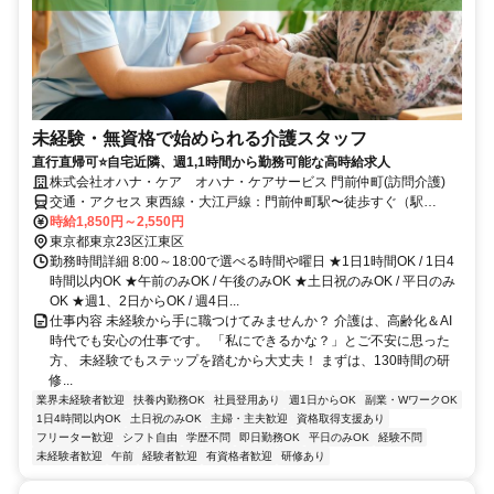
未経験・無資格で始められる介護スタッフ
直行直帰可⭐️自宅近隣、週1,1時間から勤務可能な高時給求人
株式会社オハナ・ケア オハナ・ケアサービス 門前仲町(訪問介護)
交通・アクセス 東西線・大江戸線：門前仲町駅〜徒歩すぐ（駅
近）、京葉線：越中島駅～徒歩すぐ（駅近） 自転車通勤OK
時給1,850円～2,550円
東京都東京23区江東区
勤務時間詳細 8:00～18:00で選べる時間や曜日 ★1日1時間OK / 1日4
時間以内OK ★午前のみOK / 午後のみOK ★土日祝のみOK / 平日のみ
OK ★週1、2日からOK / 週4日...
仕事内容 未経験から手に職つけてみませんか？ 介護は、高齢化＆AI
時代でも安心の仕事です。 「私にできるかな？」とご不安に思った
方、 未経験でもステップを踏むから大丈夫！ まずは、130時間の研
修...
業界未経験者歓迎
扶養内勤務OK
社員登用あり
週1日からOK
副業・WワークOK
1日4時間以内OK
土日祝のみOK
主婦・主夫歓迎
資格取得支援あり
フリーター歓迎
シフト自由
学歴不問
即日勤務OK
平日のみOK
経験不問
未経験者歓迎
午前
経験者歓迎
有資格者歓迎
研修あり