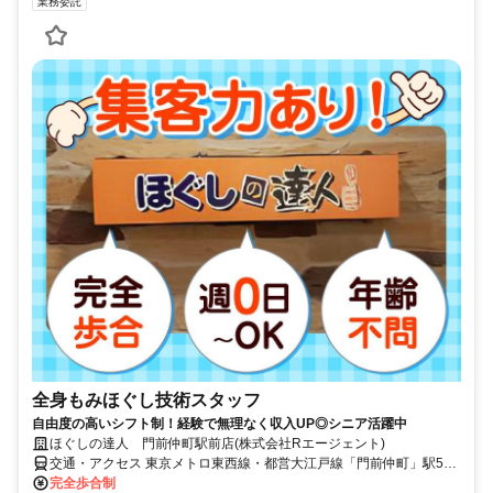
業務委託
全身もみほぐし技術スタッフ
自由度の高いシフト制！経験で無理なく収入UP◎シニア活躍中
ほぐしの達人 門前仲町駅前店(株式会社Rエージェント)
交通・アクセス 東京メトロ東西線・都営大江戸線「門前仲町」駅5番
出口より徒歩10秒
完全歩合制