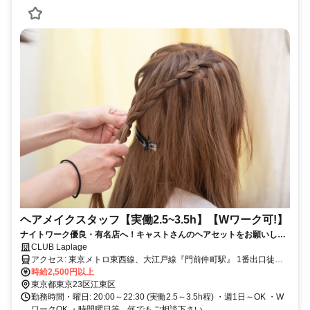
ヘアメイクスタッフ【実働2.5~3.5h】【Wワーク可!】
ナイトワーク優良・有名店へ！キャストさんのヘアセットをお願いしま
す。
CLUB Laplage
アクセス: 東京メトロ東西線、大江戸線『門前仲町駅』 1番出口徒歩1
分
時給2,500円以上
東京都東京23区江東区
勤務時間・曜日: 20:00～22:30 (実働2.5～3.5h程) ・週1日～OK ・W
ワークOK ・時間曜日等、何でもご相談下さい。