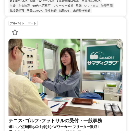
週1日からOK
副業・WワークOK
1日4時間以内OK
土日祝のみOK
主婦・主夫歓迎
60代も応募可
フリーター歓迎
早朝
シフト自由
学歴不問
職場見学可
平日のみOK
学生歓迎
転勤なし
未経験者歓迎
アルバイト・パート
テニス･ゴルフ･フットサルの受付・一般事務
週1～／短時間も◎主婦(夫)･Ｗワーカー･フリーター歓迎！