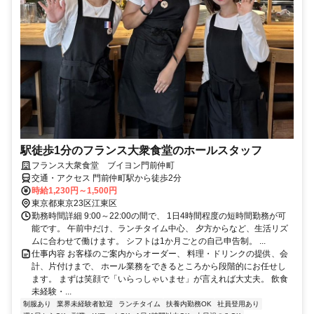
駅徒歩1分のフランス大衆食堂のホールスタッフ
フランス大衆食堂 ブイヨン門前仲町
交通・アクセス 門前仲町駅から徒歩2分
時給1,230円～1,500円
東京都東京23区江東区
勤務時間詳細 9:00～22:00の間で、 1日4時間程度の短時間勤務が可
能です。 午前中だけ、ランチタイム中心、 夕方からなど、生活リズ
ムに合わせて働けます。 シフトは1か月ごとの自己申告制。 ...
仕事内容 お客様のご案内からオーダー、 料理・ドリンクの提供、会
計、片付けまで、 ホール業務をできるところから段階的にお任せし
ます。 まずは笑顔で「いらっしゃいませ」が言えれば大丈夫。 飲食
未経験・...
制服あり
業界未経験者歓迎
ランチタイム
扶養内勤務OK
社員登用あり