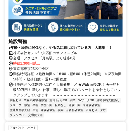
施設警備
✊年齢・経験に関係なく、やる気に満ち溢れている方 大募集！！
株式会社セノン/中央区佃のオフィスビル
交通・アクセス 「月島駅」より徒歩8分
時給1,300円以上
東京都東京23区中央区
勤務時間詳細 ＜勤務時間＞ 18:00～翌8:00（休憩2時間） ※深夜時間
5時間 ＜勤務日数＞ 週1～2回程度
仕事内容 ＼体制強化に伴う大量募集！／ ★WEB面接OK！ ★平均月
収30万円！ 新しい仕事、新しい環境でのスタートを 会社としてバッ
クアップしていきます！ ＝＝＝＝＝＝＝＝＝＝＝＝＝＝＝＝＝＝...
制服あり
業界未経験者歓迎
週1日からOK
副業・WワークOK
資格取得支援あり
フリーター歓迎
早朝
学歴不問
転勤なし
経験不問
未経験者歓迎
交通費全額支給
午前
経験者歓迎
夜間
有資格者歓迎
研修あり
夕方
ブランクOK
交通費支給
アルバイト・パート