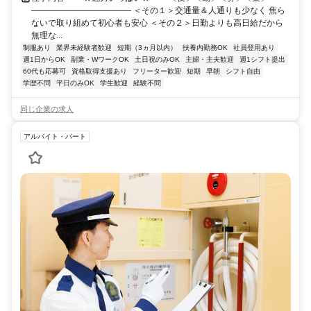
―――――――――――― ＜その１＞交通量＆人通りも少なく 焦ら
ないで取り組めて初心者も安心 ＜その２＞日勤よりも高日給だから
無理な...
制服あり
業界未経験者歓迎
短期（3ヵ月以内）
扶養内勤務OK
社員登用あり
週1日からOK
副業・WワークOK
土日祝のみOK
主婦・主夫歓迎
週1シフト提出
60代も応募可
資格取得支援あり
フリーター歓迎
短期
早朝
シフト自由
学歴不問
平日のみOK
学生歓迎
経験不問
同じ企業の求人
アルバイト・パート