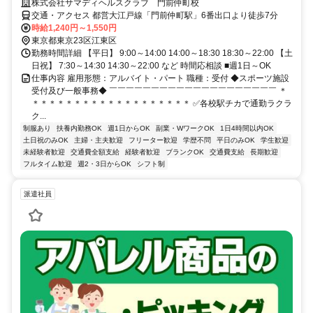
株式会社サマディヘルスクラブ 門前仲町校
交通・アクセス 都営大江戸線「門前仲町駅」6番出口より徒歩7分
時給1,240円～1,550円
東京都東京23区江東区
勤務時間詳細 【平日】 9:00～14:00 14:00～18:30 18:30～22:00 【土
日祝】 7:30～14:30 14:30～22:00 など 時間応相談 ■週1日～OK
仕事内容 雇用形態：アルバイト・パート 職種：受付 ◆スポーツ施設
受付及び一般事務◆ ￣￣￣￣￣￣￣￣￣￣￣￣￣￣￣￣￣￣￣￣ ＊
＊＊＊＊＊＊＊＊＊＊＊＊＊＊＊＊＊＊＊ ✅各校駅チカで通勤ラクラ
ク...
制服あり
扶養内勤務OK
週1日からOK
副業・WワークOK
1日4時間以内OK
土日祝のみOK
主婦・主夫歓迎
フリーター歓迎
学歴不問
平日のみOK
学生歓迎
未経験者歓迎
交通費全額支給
経験者歓迎
ブランクOK
交通費支給
長期歓迎
フルタイム歓迎
週2・3日からOK
シフト制
派遣社員