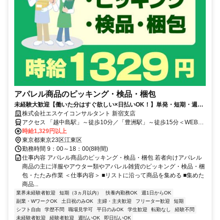
アパレル商品のピッキング・検品・梱包
未経験大歓迎【働いた分はすぐ欲しい×日払いOK！】単発・短期・週1
日～希望の働き方あり♪
株式会社エスケイコンサルタント 新宿支店
アクセス 「越中島駅」～徒歩10分／「豊洲駅」～徒歩15分＜WEB登
録OK＞
時給1,329円以上
東京都東京23区江東区
勤務時間 9：00～18：00(8時間)
仕事内容 アパレル商品のピッキング・検品・梱包 若者向けアパレル
商品の主に洋服やアウター類やアパレル雑貨のピッキング・検品・梱
包・たたみ作業 ＜仕事内容＞ ■リストに沿って商品を集める ■集めた
商品...
業界未経験者歓迎
短期（3ヵ月以内）
扶養内勤務OK
週1日からOK
副業・WワークOK
土日祝のみOK
主婦・主夫歓迎
フリーター歓迎
短期
シフト自由
学歴不問
職場見学可
平日のみOK
学生歓迎
転勤なし
経験不問
未経験者歓迎
経験者歓迎
週払いOK
即日払いOK