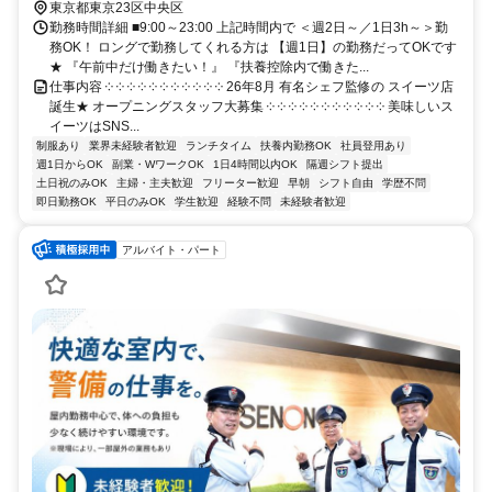
東京都東京23区中央区
勤務時間詳細 ■9:00～23:00 上記時間内で ＜週2日～／1日3h～＞勤
務OK！ ロングで勤務してくれる方は 【週1日】の勤務だってOKです
★ 『午前中だけ働きたい！』 『扶養控除内で働きた...
仕事内容 ༶ ༶ ༶ ༶ ༶ ༶ ༶ ༶ ༶ ༶ ༶ 26年8月 有名シェフ監修の スイーツ店
誕生★ オープニングスタッフ大募集 ༶ ༶ ༶ ༶ ༶ ༶ ༶ ༶ ༶ ༶ ༶ 美味しいス
イーツはSNS...
制服あり
業界未経験者歓迎
ランチタイム
扶養内勤務OK
社員登用あり
週1日からOK
副業・WワークOK
1日4時間以内OK
隔週シフト提出
土日祝のみOK
主婦・主夫歓迎
フリーター歓迎
早朝
シフト自由
学歴不問
即日勤務OK
平日のみOK
学生歓迎
経験不問
未経験者歓迎
アルバイト・パート