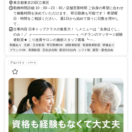
東京都東京23区江東区
勤務時間詳細 10：00～23：30／店舗営業時間 ご自身の希望に合わせ
て稼働時間を決めていただけます。 即日勤務も可能です！ 希望曜
日・時間をご相談ください。 週1日から始めて徐々に日数を増やし
て...
仕事内容 日本トップクラスの集客力！ ＼メニューは「全身ほぐし」
のみ！／ ┏ ──────────────── ┓ ベテランのマッサージ経験
者歓迎★ こり改善サロンの施術スタッフ募集 ┗ ─...
制服あり
主婦・主夫歓迎
即日勤務OK
経験者歓迎
有資格者歓迎
研修あり
ブランクOK
長期歓迎
完全歩合制
駅近5分以内
シフト制
髪型・髪色自由
アルバイト・パート