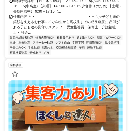
勤務時間詳細 【月・水～金曜】 12：45～17：15(小学生) 14：00～
18：15(中高生) 【火曜】 14：00～19：15(夕食作りのため) 【土曜・
長期休暇中】 9:30～17:15（...
仕事内容 ＊・―――――――――――――――・＊ ＼✨子ども達の
笑顔を支えるお仕事✨／ 小学生から高校生までの成長速度に 凸凹が
ある子ども達の見守りスタッフ！ 児童指導員・保育士・介護福祉
士・ 社会...
業界未経験者歓迎
扶養内勤務OK
社員登用あり
週1日からOK
副業・WワークOK
主婦・主夫歓迎
フリーター歓迎
シフト自由
学歴不問
即日勤務OK
職場見学可
平日のみOK
学生歓迎
転勤なし
交通費全額支給
午前
経験者歓迎
有資格者歓迎
研修あり
夕方
業務委託