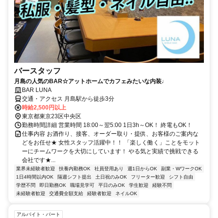
バースタッフ
月島の人気のBAR☆アットホームでカフェみたいな内装♩
BAR LUNA
交通・アクセス 月島駅から徒歩3分
時給2,500円以上
東京都東京23区中央区
勤務時間詳細 営業時間 18:00～翌5:00 1日3h～OK！ 終電もOK！
仕事内容 お酒作り、接客、オーダー取り・提供、お客様のご案内な
どをお任せ★ 女性スタッフ活躍中！！ 「楽しく働く」ことをモット
ーにチームワークを大切にしています！ やる気と実績で挑戦できる
会社です★...
業界未経験者歓迎
扶養内勤務OK
社員登用あり
週1日からOK
副業・WワークOK
1日4時間以内OK
隔週シフト提出
土日祝のみOK
フリーター歓迎
シフト自由
学歴不問
即日勤務OK
職場見学可
平日のみOK
学生歓迎
経験不問
未経験者歓迎
交通費全額支給
経験者歓迎
ネイルOK
アルバイト・パート