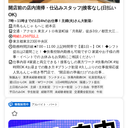
開店前の店内清掃・仕込みスタッフ|接客なし(日払い
OK)
7時～11時までの1日4hのお仕事！主婦(夫)さん大歓迎♪
月島もんじゃ もへじ 総本店
交通・アクセス 東京メトロ有楽町線「月島駅」徒歩3分／都営大江戸
線「月島駅」徒歩3分／都営大江戸線「勝どき駅」徒歩5分
時給1,250円以上
東京都東京23区中央区
勤務時間詳細 ■7:00～11:00 上記時間帯で【週1日～】OK！ ◆シフト
提出は2週間ごと！ ◆扶養控除内勤務も可能です◎ 家庭やお子様の用
事・イベントでの お休みもお気軽にご相談ください！
仕事内容 #家庭と両立できる！接客なしの裏方ワーク #扶養内OK #短
時間OK #お昼までの働き方 #ブランク歓迎 #久しぶりの仕事復帰応援
人気もんじゃ焼き専門店で、 “開店前の準備だけ”のお仕事...
制服あり
業界未経験者歓迎
ランチタイム
扶養内勤務OK
社員登用あり
週1日からOK
副業・WワークOK
1日4時間以内OK
隔週シフト提出
土日祝のみOK
主婦・主夫歓迎
フリーター歓迎
シフト自由
学歴不問
平日のみOK
学生歓迎
経験不問
未経験者歓迎
交通費全額支給
午前
アルバイト・パート