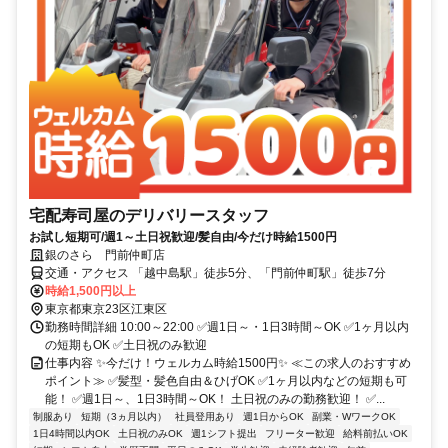
宅配寿司屋のデリバリースタッフ
お試し短期可/週1～土日祝歓迎/髪自由/今だけ時給1500円
銀のさら 門前仲町店
交通・アクセス 「越中島駅」徒歩5分、「門前仲町駅」徒歩7分
時給1,500円以上
東京都東京23区江東区
勤務時間詳細 10:00～22:00 ✅週1日～・1日3時間～OK ✅1ヶ月以内
の短期もOK ✅土日祝のみ歓迎
仕事内容 ✨今だけ！ウェルカム時給1500円✨ ≪この求人のおすすめ
ポイント≫ ✅髪型・髪色自由＆ひげOK ✅1ヶ月以内などの短期も可
能！ ✅週1日～、1日3時間～OK！ 土日祝のみの勤務歓迎！ ✅...
制服あり
短期（3ヵ月以内）
社員登用あり
週1日からOK
副業・WワークOK
1日4時間以内OK
土日祝のみOK
週1シフト提出
フリーター歓迎
給料前払いOK