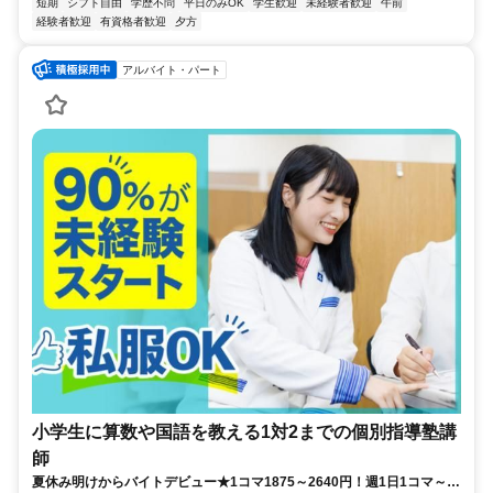
短期
シフト自由
学歴不問
平日のみOK
学生歓迎
未経験者歓迎
午前
経験者歓迎
有資格者歓迎
夕方
アルバイト・パート
小学生に算数や国語を教える1対2までの個別指導塾講
師
夏休み明けからバイトデビュー★1コマ1875～2640円！週1日1コマ～私