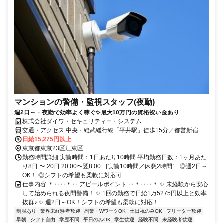
マンションの警備・監視スタッフ(夜勤)
週2日～・夜勤で効率よく稼ぐ✨最大10万円の資格祝い金あり
株式会社ダイワ・セキュリティー・システム
交通・アクセス 中央・総武緩行線「平井駅」徒歩15分／都営新宿線
「東大島駅」より徒歩17分／東武亀戸線「亀戸水神駅」より徒歩9分
日給15,275円以上
東京都東京23区江東区
勤務時間詳細 実働時間：1日あたり10時間 平均勤務日数：1ヶ月あた
り8日 〜 20日 20:00〜翌8:00 ［実働10時間／休憩2時間］ ◎週2日～
OK！ ◎シフトの希望も柔軟に対応可
仕事内容 ＊‥‥＊‥ アピールポイント ‥＊‥‥＊ ✨ 未経験から安心
して始められる夜間警備！ ✨ 1回の勤務で日給1万5275円以上と効率
抜群♪ ✨ 週2日～OK！シフトの希望も柔軟に対応！ ...
制服あり
業界未経験者歓迎
副業・WワークOK
土日祝のみOK
フリーター歓迎
早朝
シフト自由
学歴不問
平日のみOK
学生歓迎
経験不問
未経験者歓迎