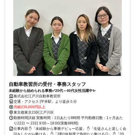
自動車教習所の受付・事務スタッフ
未経験から始められる事務✅20代～40代女性活躍中✨
株式会社江戸川自動車教習所
交通・アクセス [平井駅」より徒歩５分
月給230,000円以上
東京都東京23区江戸川区
勤務時間詳細 実働時間：1日あたり8時間 平均勤務日数：1ヶ月あた
り22日 〜 23日 9:00～18:00(実働8時間)
仕事内容 ✋「未経験から事務デビュー応援」 ✋「生徒さんと楽しく会
話をしながら働ける」 ✋「3勤1休制度で負担なく働ける◎」 ✋「20