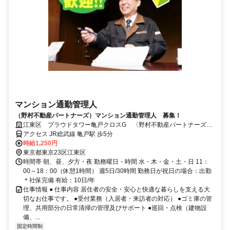
マンション通勤管理人
（野村不動産パートナーズ）マンション通勤管理人 募集！
江東区 プラウドタワー亀戸クロスG 〈野村不動産パートナーズ〉
東京東支店
アクセス JR総武線 亀戸駅 歩5分
時給1,250円
東京都東京23区江東区
時間帯 朝、昼、夕方・夜 勤務曜日・時間 水・木・金・土・日 11：
00～18：00（休憩1時間） 週5日/30時間 勤務日が祝日の場合：出勤
＊社保完備 有給：10日/年
仕事情報 ● 仕事内容 居住者の安全・安心と快適な暮らしを支える大
切なお仕事です。 ●受付業務（入居者・来訪者の対応） ●ゴミ庫の管
理、共用部分の日常清掃の管理及びサポート ●巡回・点検（建物設
備、...
固定時間制