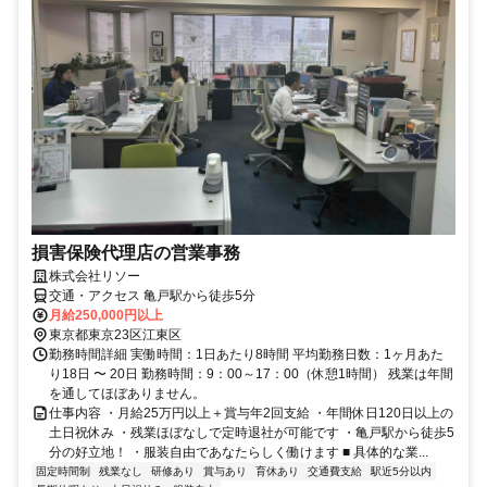
損害保険代理店の営業事務
株式会社リソー
交通・アクセス 亀戸駅から徒歩5分
月給250,000円以上
東京都東京23区江東区
勤務時間詳細 実働時間：1日あたり8時間 平均勤務日数：1ヶ月あた
り18日 〜 20日 勤務時間：9：00～17：00（休憩1時間） 残業は年間
を通してほぼありません。
仕事内容 ・月給25万円以上＋賞与年2回支給 ・年間休日120日以上の
土日祝休み ・残業ほぼなしで定時退社が可能です ・亀戸駅から徒歩5
分の好立地！ ・服装自由であなたらしく働けます ■ 具体的な業...
固定時間制
残業なし
研修あり
賞与あり
育休あり
交通費支給
駅近5分以内