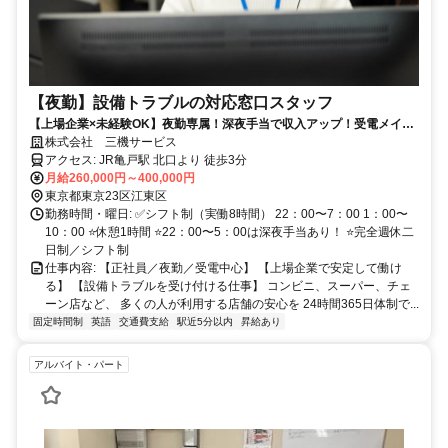
【夜勤】設備トラブルの対応窓口スタッフ
【上場企業×未経験OK】夜勤専属！深夜手当で収入アップ！受電メイン
／完全週休二日制
株式会社 三機サービス
アクセス: JR亀戸駅 北口より 徒歩3分
月給260,000円～400,000円
東京都東京23区江東区
勤務時間・曜日: ✅️シフト制（実働8時間） 22：00〜7：00 1：00〜
10：00 ⭐️休憩1時間 ⭐️22：00〜5：00は深夜手当あり！ ⭐️完全週休二
日制／シフト制
仕事内容: 【正社員／夜勤／受電中心】 【上場企業で安定して働け
る】 【設備トラブルを受け付ける仕事】 コンビニ、スーパー、チェ
ーン店など、 多くの人が利用する店舗の安心を 24時間365日体制で...
固定時間制
英語
交通費支給
駅近5分以内
昇給あり
アルバイト・パート