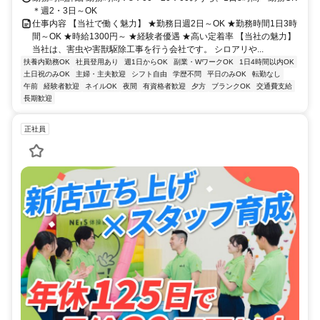
＊週2・3日～OK
仕事内容 【当社で働く魅力】 ★勤務日週2日～OK ★勤務時間1日3時
間～OK ★時給1300円～ ★経験者優遇 ★高い定着率 【当社の魅力】
当社は、害虫や害獣駆除工事を行う会社です。 シロアリや...
扶養内勤務OK
社員登用あり
週1日からOK
副業・WワークOK
1日4時間以内OK
土日祝のみOK
主婦・主夫歓迎
シフト自由
学歴不問
平日のみOK
転勤なし
午前
経験者歓迎
ネイルOK
夜間
有資格者歓迎
夕方
ブランクOK
交通費支給
長期歓迎
正社員