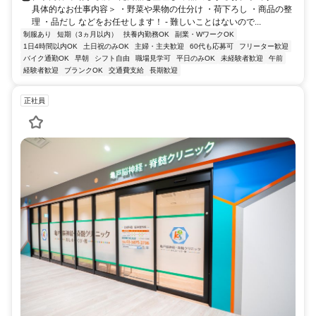
具体的なお仕事内容＞ ・野菜や果物の仕分け ・荷下ろし ・商品の整
理 ・品だし などをお任せします！ - 難しいことはないので...
制服あり
短期（3ヵ月以内）
扶養内勤務OK
副業・WワークOK
1日4時間以内OK
土日祝のみOK
主婦・主夫歓迎
60代も応募可
フリーター歓迎
バイク通勤OK
早朝
シフト自由
職場見学可
平日のみOK
未経験者歓迎
午前
経験者歓迎
ブランクOK
交通費支給
長期歓迎
正社員