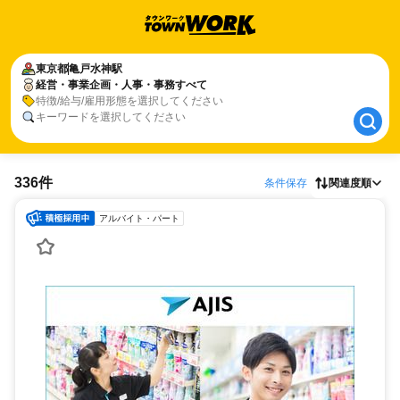
東京都
東京都
亀戸水神駅
亀戸水神駅
経営・事業企画・人事・事務すべて
経営・事業企画・人事・事務すべて
特徴/給与/雇用形態を選択してください
キーワードを選択してください
336件
条件保存
関連度順
アルバイト・パート