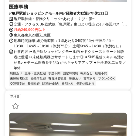
医療事務
✅亀戸駅前ショッピングモール内✅経験者大歓迎✅年休131日
亀戸脳神経・脊髄クリニック~あたま・くび・腰~
交通・アクセス JR総武線「亀戸駅」東口より徒歩2分／都営バス「水
神森」バス停より徒歩1分
月給240,000円以上
東京都東京23区江東区
勤務時間詳細 総労働時間：1週あたり34時間45分 平日/9:45～
13:30、14:45～18:30（休憩75分） 土曜/9:45～14:30（休憩なし）
仕事内容 ⏩亀戸駅ショッピングモール内 ⏩ドクターズクラーク経験
者は優遇 ⏩未経験業務はサポートします◎ ⏩SNS発信スキルも活か
せる♪ ⏩チーム医療を学びながらキャリアアップ ⏩完全週休二日制／
年休...
制服あり
主婦・主夫歓迎
学歴不問
固定時間制
転勤なし
経験不問
未経験者歓迎
経験者歓迎
有資格者歓迎
研修あり
賞与あり
ブランクOK
交通費支給
長期歓迎
駅近5分以内
社割あり
長期休暇あり
正社員