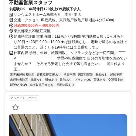
不動産営業スタッフ
未経験OK！年間休日120以上/39歳以下求人
サンウエストホーム株式会社 本社･本店
交通・アクセス JR総武線、東武亀戸線亀戸駅 徒歩4分(240m)
月給300,000円～400,000円
東京都東京23区江東区
勤務時間詳細 実働時間：1日あたり8時間 平均勤務日数：1ヶ月あた
り20日 〜 23日 9:00～18:00 ★ほぼ残業なし！ 定時で帰るのも当社で
は普通のこと。 遅くとも19時半には全員退社して...
仕事内容 学歴、年齢、転職回数、 ＼ブランクなどは一切不問／ ￣￣
V￣￣￣￣￣￣￣￣￣￣￣ 学歴や転職回数で 自分の可能性を諦めてい
ませんか？ 「そろそろ安定した会社で落ち着きたい」 「同世代より
圧...
業界未経験者歓迎
資格取得支援あり
学歴不問
固定時間制
転勤なし
経験不問
未経験者歓迎
残業なし
研修あり
賞与あり
ブランクOK
育休あり
交通費支給
駅近5分以内
資格取得手当あり
長期休暇あり
アルバイト・パート