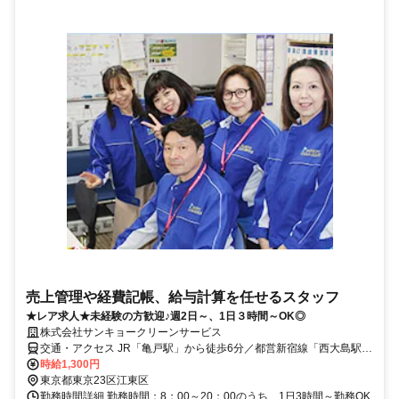
売上管理や経費記帳、給与計算を任せるスタッフ
★レア求人★未経験の方歓迎♪週2日～、1日３時間～OK◎
株式会社サンキョークリーンサービス
交通・アクセス JR「亀戸駅」から徒歩6分／都営新宿線「西大島駅」
から徒歩8分
時給1,300円
東京都東京23区江東区
勤務時間詳細 勤務時間：8：00～20：00のうち、1日3時間～勤務OK