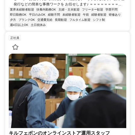
発行などの簡単な事務ワークを お任せします♪ ＝＝＝＝＝＝＝＝...
業界未経験者歓迎
扶養内勤務OK
主婦・主夫歓迎
フリーター歓迎
学歴不問
即日勤務OK
平日のみOK
経験不問
未経験者歓迎
午前
経験者歓迎
研修あり
夕方
ブランクOK
交通費支給
長期歓迎
フルタイム歓迎
シフト制
週4日以上OK
土日祝休み
正社員
キルフェボンのオンラインストア運用スタッフ