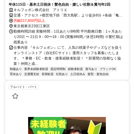
年休115日・基本土日祝休！髪色自由・嬉しい社割＆賞与年2回
キルフェボン株式会社 アトリエ
交通・アクセス ⭐都営地下鉄「西大島駅」より徒歩8分 ⭐各線「亀戸
駅」より徒歩9分
月給217,800円以上
東京都東京23区江東区
勤務時間詳細 実働時間：1日あたり8時間 平均勤務日数：1ヶ月あた
り20日 〜 21日 9：00〜18：00 (実働8時間／休憩1時間) ※繁忙期は
残業あり
仕事内容 『キルフェボン』にて、人気の焼菓子やグッズなどを扱う
オンラインストア（自社ECサイト）運用スタッフを募集いたしま
す。 ＊事務・EC・飲食・接客経験者歓迎！ ＊部署間の垣根なく協
業！仲間と成...
制服あり
業界未経験者歓迎
固定時間制
経験者歓迎
賞与あり
ブランクOK
育休あり
交通費支給
長期歓迎
社割あり
土日祝休み
髪型・髪色自由
アルバイト・パート