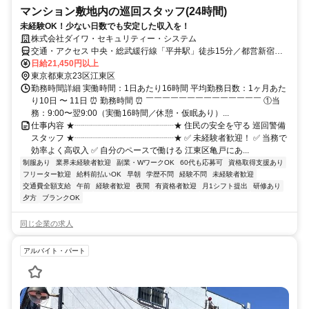
マンション敷地内の巡回スタッフ(24時間)
未経験OK！少ない日数でも安定した収入を！
株式会社ダイワ・セキュリティー・システム
交通・アクセス 中央・総武緩行線「平井駅」徒歩15分／都営新宿線
「東大島駅」より徒歩17分／東武亀戸線「亀戸水神駅」より徒歩9分
日給21,450円以上
東京都東京23区江東区
勤務時間詳細 実働時間：1日あたり16時間 平均勤務日数：1ヶ月あた
り10日 〜 11日 ⏰ 勤務時間 ⏰ ￣￣￣￣￣￣￣￣￣￣￣￣￣￣ ①当
務：9:00〜翌9:00（実働16時間／休憩・仮眠あり）...
仕事内容 ★┈┈┈┈┈┈┈┈┈┈┈┈★ 住民の安全を守る 巡回警備
スタッフ ★┈┈┈┈┈┈┈┈┈┈┈┈★ ✅ 未経験者歓迎！ ✅ 当務で
効率よく高収入 ✅ 自分のペースで働ける 江東区亀戸にあ...
制服あり
業界未経験者歓迎
副業・WワークOK
60代も応募可
資格取得支援あり
フリーター歓迎
給料前払いOK
早朝
学歴不問
経験不問
未経験者歓迎
交通費全額支給
午前
経験者歓迎
夜間
有資格者歓迎
月1シフト提出
研修あり
夕方
ブランクOK
同じ企業の求人
アルバイト・パート