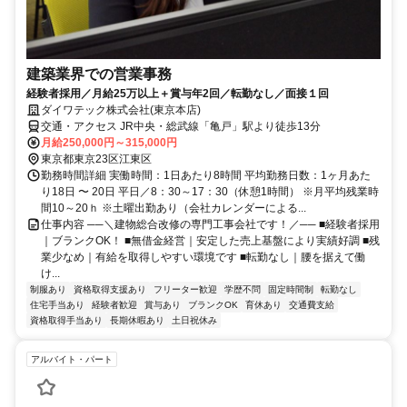
建築業界での営業事務
経験者採用／月給25万以上＋賞与年2回／転勤なし／面接１回
ダイワテック株式会社(東京本店)
交通・アクセス JR中央・総武線「亀戸」駅より徒歩13分
月給250,000円～315,000円
東京都東京23区江東区
勤務時間詳細 実働時間：1日あたり8時間 平均勤務日数：1ヶ月あた
り18日 〜 20日 平日／8：30～17：30（休憩1時間） ※月平均残業時
間10～20ｈ ※土曜出勤あり（会社カレンダーによる...
仕事内容 ──＼建物総合改修の専門工事会社です！／── ■経験者採用
｜ブランクOK！ ■無借金経営｜安定した売上基盤により実績好調 ■残
業少なめ｜有給を取得しやすい環境です ■転勤なし｜腰を据えて働
け...
制服あり
資格取得支援あり
フリーター歓迎
学歴不問
固定時間制
転勤なし
住宅手当あり
経験者歓迎
賞与あり
ブランクOK
育休あり
交通費支給
資格取得手当あり
長期休暇あり
土日祝休み
アルバイト・パート