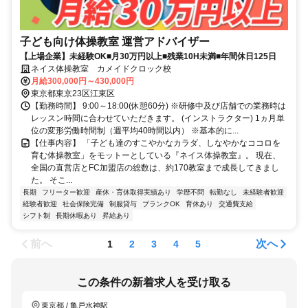
子ども向け体操教室 運営アドバイザー
【上場企業】未経験OK■月30万円以上■残業10H未満■年間休日125日
ネイス体操教室 カメイドクロック校
月給300,000円～430,000円
東京都東京23区江東区
【勤務時間】 9:00～18:00(休憩60分) ※研修中及び店舗での業務時は
レッスン時間に合わせていただきます。 (インストラクター) 1ヵ月単
位の変形労働時間制（週平均40時間以内） ※基本的に...
【仕事内容】 「子ども達のすこやかなカラダ、しなやかなココロを
育む体操教室」をモットーとしている『ネイス体操教室』。 現在、
全国の直営店とFC加盟店の総数は、約170教室まで成長してきまし
た。 そこ...
長期
フリーター歓迎
産休・育休取得実績あり
学歴不問
転勤なし
未経験者歓迎
経験者歓迎
社会保険完備
制服貸与
ブランクOK
育休あり
交通費支給
シフト制
長期休暇あり
昇給あり
前へ
次へ
1
2
3
4
5
この条件の新着求人を受け取る
東京都 / 亀戸水神駅