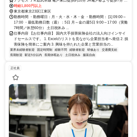
アクセス ＪＲ総武本線 亀戸東口徒歩約10分 JR亀戸駅より徒歩7分 ※
常駐先での勤務となるため、最寄り駅：亀戸での勤務となります。
時給1,800円以上
東京都東京23区江東区
勤務時間 ・勤務曜日：月・火・水・木・金 ・勤務時間： [1] 09:00～
17:00 ・最低勤務日数（週）：5日 月～金の週5日 9:00～17:00（実働
7時間／休憩60分） 土日祝休み ...
仕事内容 【お仕事内容】 国内大手損害保険会社の法人向けインサイ
ドセールスです。 1. Excelのリストを見ながら企業担当者へ発信 2. 損
害保険を簡単にご案内 3. 興味を持たれた企業と営業担当の...
業界未経験者歓迎
固定時間制
経験不問
経験者歓迎
研修あり
交通費支給
長期歓迎
駅近5分以内
長期休暇あり
土日祝休み
服装自由
正社員