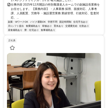
17:45 シフトサイクル：1ヶ月 毎月施設ごとの...
仕事内容 2025年12月開設の特別養護老人ホームでの副施設長業務を
お任せします。 【業務内容】 ・人事業務 採用、面接対応、人事考
課、人員配置、労務等 ・施設運営業務 業績管理、行政対応、監査対
応、...
副業・WワークOK
バイク通勤OK
学歴不問
固定時間制
住宅手当あり
月1シフト提出
食費補助あり
研修あり
育休あり
交通費支給
社割あり
昼食補助あり
寮・社宅あり
食事補助あり
正社員