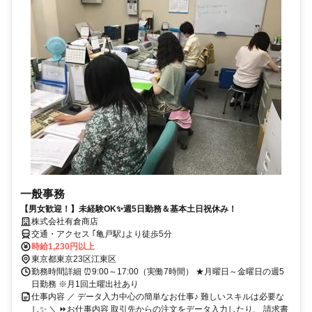
一般事務
【男女歓迎！】未経験OK✨週5日勤務＆基本土日祝休み！
株式会社有倉商店
交通・アクセス ｢亀戸駅｣より徒歩5分
時給1,230円以上
東京都東京23区江東区
勤務時間詳細 ⏰9:00～17:00（実働7時間） ★月曜日～金曜日の週5
日勤務 ※月1回土曜出社あり
仕事内容 ／ データ入力中心の簡単なお仕事♪ 難しいスキルは必要な
し✨ ＼ ⏩お仕事内容 取引先からの注文をデータ入力したり、 請求書