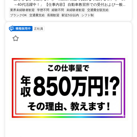
～40代活躍中！」 【仕事内容】 自動車教習所での受付および一般...
業界未経験者歓迎
学歴不問
経験不問
未経験者歓迎
交通費全額支給
ブランクOK
交通費支給
長期歓迎
駅近5分以内
シフト制
正社員