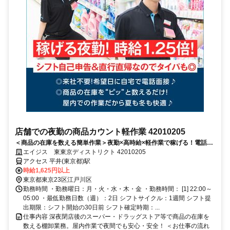
店舗での夜勤の商品カウント軽作業 42010205
＜商品の在庫を数える簡単作業＞夜勤×高時給×軽作業で稼げる！電話面
接で来社＆履歴書不要！
エイジス 東東京ディストリクト 42010205
アクセス 平井(東京都)駅
時給1,625円以上
東京都東京23区江戸川区
勤務時間 ・勤務曜日：月・火・水・木・金 ・勤務時間： [1] 22:00～
05:00 ・最低勤務日数（週）：2日 シフトサイクル：1週間 シフト提
出期限：シフト開始の30日前 シフト確定時期：...
仕事内容 深夜閉店後のスーパー・ドラッグストア等で商品の在庫を
数える棚卸業務。屋内作業で夜間でも安心・安全！ ＜お仕事の流れ