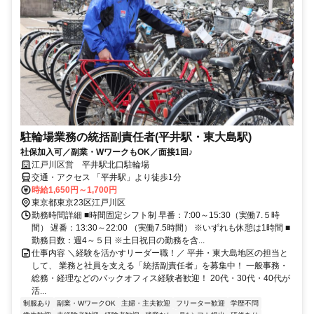
駐輪場業務の統括副責任者(平井駅・東大島駅)
社保加入可／副業・WワークもOK／面接1回♪
江戸川区営 平井駅北口駐輪場
交通・アクセス 「平井駅」より徒歩1分
時給1,650円～1,700円
東京都東京23区江戸川区
勤務時間詳細 ■時間固定シフト制 早番：7:00～15:30（実働7.５時
間） 遅番：13:30～22:00 （実働7.5時間） ※いずれも休憩は1時間 ■
勤務日数：週4～５日 ※土日祝日の勤務を含...
仕事内容 ＼経験を活かすリーダー職！／ 平井・東大島地区の担当と
して、 業務と社員を支える「統括副責任者」を募集中！ 一般事務・
総務・経理などのバックオフィス経験者歓迎！ 20代・30代・40代が
活...
制服あり
副業・WワークOK
主婦・主夫歓迎
フリーター歓迎
学歴不問