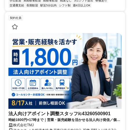
学生歓迎
未経験者歓迎
経験者歓迎
残業なし
月1シフト提出
研修あり
交通費支給
長期歓迎
駅近5分以内
シフト制
週4日以上OK
契約社員
法人向けアポイント調整スタッフ/c43260500901
時給1800円×17時まで｜営業・販売経験を活かせる法人向け発信／個人
ノルマなし
株式会社TMJ