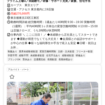
プライム上場G／未経験可／研修・サポート充実／家族、住宅手当
カーブス 東京エリア
交通・アクセス 東京都内に19店舗
月給270,000円
東京都東京23区江東区
勤務時間詳細 総労働時間：1週あたり40時間 9:30～19:30 実働時間
（1週間）：平均40時間 1ヶ月単位の変形労働時間制 ※13:00～15:00
は店舗クローズ、うち1時間が休憩時間
仕事内容 ＼ ここに注目！ ／ ◆未経験から正社員としてスタートでき
ます ◆運動が得意でなくても大丈夫！ ◆会員様との会話やサポート
が中心の仕事 ◆様々な福利厚生や手当で収入も安定 ◆日曜・祝日は
お休...
制服あり
業界未経験者歓迎
変形労働時間制
主婦・主夫歓迎
フリーター歓迎
学歴不問
経験不問
未経験者歓迎
住宅手当あり
経験者歓迎
研修あり
ブランクOK
育休あり
交通費支給
長期歓迎
長期休暇あり
アルバイト・パート