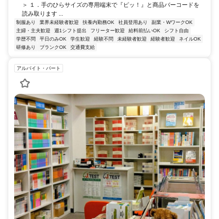
＞ １．手のひらサイズの専用端末で『ピッ！』と商品バーコードを
読み取ります ...
制服あり
業界未経験者歓迎
扶養内勤務OK
社員登用あり
副業・WワークOK
主婦・主夫歓迎
週1シフト提出
フリーター歓迎
給料前払いOK
シフト自由
学歴不問
平日のみOK
学生歓迎
経験不問
未経験者歓迎
経験者歓迎
ネイルOK
研修あり
ブランクOK
交通費支給
アルバイト・パート