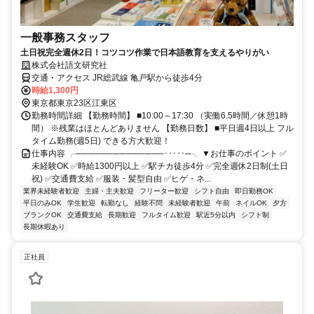
一般事務スタッフ
土日祝完全週休2日！コツコツ作業で日本語教育を支えるやりがい
株式会社語文研究社
交通・アクセス JR総武線 亀戸駅から徒歩4分
時給1,300円
東京都東京23区江東区
勤務時間詳細 【勤務時間】 ■10:00～17:30 （実働6.5時間／休憩1時
間） ※残業はほとんどありません 【勤務日数】 ■平日週4日以上 フル
タイム勤務(週5日) できる方大歓迎！
仕事内容 ╭──────────────･････─╮ ▼お仕事のポイント ✅
未経験OK ✅時給1300円以上 ✅駅チカ徒歩4分 ✅完全週休2日制(土日
祝) ✅交通費支給 ✅服装・髪型自由 ✅ヒゲ・ネ...
業界未経験者歓迎
主婦・主夫歓迎
フリーター歓迎
シフト自由
即日勤務OK
平日のみOK
学生歓迎
転勤なし
経験不問
未経験者歓迎
午前
ネイルOK
夕方
ブランクOK
交通費支給
長期歓迎
フルタイム歓迎
駅近5分以内
シフト制
長期休暇あり
正社員