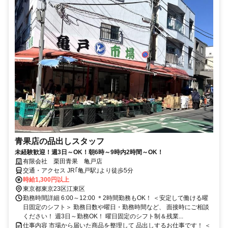
青果店の品出しスタッフ
未経験歓迎！週3日～OK！朝6時～9時内2時間～OK！
有限会社 栗田青果 亀戸店
交通・アクセス JR｢亀戸駅｣より徒歩5分
時給1,300円以上
東京都東京23区江東区
勤務時間詳細 6:00～12:00 ＊2時間勤務もOK！ ＜安定して働ける曜
日固定のシフト＞ 勤務日数や曜日・勤務時間など、 面接時にご相談
ください！ 週3日～勤務OK！ 曜日固定のシフト制＆残業...
仕事内容 市場から届いた商品を整理して 品出しするお仕事です！ ＜