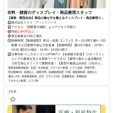
衣料・雑貨のディスプレイ・商品整理スタッフ
【服装・髪型自由】商品の魅せ方を整えるディスプレイ・商品整理スタ
ッフ募集！時給1,400円＋交通費支給
株式会社トライ・アットリソース
アクセス 『国際展示場駅』よりアクセス可能◎
時給1,400円以上
東京都東京23区江東区
勤務時間 【勤務期間】 即日～長期 【シフト】 月～日の間で週4～5日
勤務 ※土日勤務可能な方歓迎★ 【勤務時間】 週4日の場合：10:00～
19:00 週5日の場合：10:00～19:00の間で...
仕事内容 ≪このオシゴトのPOINT≫ 【未経験大歓迎】 ◎オンライン
ストアの裏側を支える簡単ワークです◎ 【最寄り駅から徒歩圏内】
◎好立地なオフィスで通勤快適！ 【髪型や服装は自由】 ◎自分ら...
業界未経験者歓迎
主婦・主夫歓迎
フリーター歓迎
シフト自由
学歴不問
即日勤務OK
転勤なし
経験不問
未経験者歓迎
午前
経験者歓迎
残業なし
週払いOK
有資格者歓迎
夕方
ブランクOK
交通費支給
長期歓迎
フルタイム歓迎
シフト制
正社員