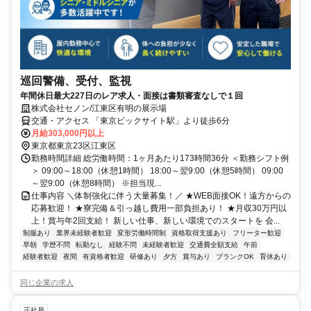
巡回警備、受付、監視
年間休日最大227日のレア求人・面接は書類審査なしで１回
株式会社セノン/江東区有明の展示場
交通・アクセス 「東京ビックサイト駅」より徒歩6分
月給303,000円以上
東京都東京23区江東区
勤務時間詳細 総労働時間：1ヶ月あたり173時間36分 ＜勤務シフト例
＞ 09:00～18:00（休憩1時間） 18:00～翌9:00（休憩5時間） 09:00
～翌9:00（休憩8時間） ※担当現...
仕事内容 ＼体制強化に伴う大量募集！／ ★WEB面接OK！遠方からの
応募歓迎！ ★寮完備＆引っ越し費用一部負担あり！ ★月収30万円以
上！賞与年2回支給！ 新しい仕事、新しい環境でのスタートを 会...
制服あり
業界未経験者歓迎
変形労働時間制
資格取得支援あり
フリーター歓迎
早朝
学歴不問
転勤なし
経験不問
未経験者歓迎
交通費全額支給
午前
経験者歓迎
夜間
有資格者歓迎
研修あり
夕方
賞与あり
ブランクOK
育休あり
同じ企業の求人
正社員