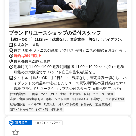
ブランドリユースショップの受付スタッフ
【週3～OK！】1日2h～！残業なし、査定業務一切なし！ハイブランド
の商品を中心としたリユース買取専門店の受付業務です！
株式会社コメ兵
最寄り駅 有明テニスの森駅 アクセス 有明テニスの森駅 徒歩3分 有明
駅 徒歩5分 国際展示場駅 徒歩6分
時給1,260円以上
東京都東京23区江東区
勤務時間 11:00～16:00 勤務時間備考 11:00～16:00の中で2h～勤務
可能の方大歓迎です！/シフト自己申告制/残業なし
タイトル 【週3～OK！】1日2h～！残業なし、査定業務一切なし！ハ
イブランドの商品を中心としたリユース買取専門店の受付業務です！
職種 ブランドリユースショップの受付スタッフ 雇用形態 アルバイ...
扶養内勤務OK
副業・WワークOK
主婦・主夫歓迎
長期
フリーター歓迎
産休・育休取得実績あり
急募
シフト自由
平日のみOK
転勤なし
未経験者歓迎
経験者歓迎
ネイルOK
残業なし
月1シフト提出
育休あり
交通費支給
週2・3日からOK
シフト制
社割あり
アルバイト・パート