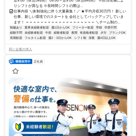
翌9:00（休憩5時間） 09:00～翌9:00（休憩8時間） ※担当現場によ
りシフトが異なる ※長時間シフトの際は...
仕事内容 ＼体制強化に伴う大量募集！／ ★平均月収30万円！ 新しい
仕事、新しい環境でのスタートを 会社としてバックアップしていき
ます！ ＝＝＝＝＝＝＝＝＝＝＝＝＝＝＝＝＝＝＝ ＼チーム制の...
制服あり
業界未経験者歓迎
週1日からOK
フリーター歓迎
早朝
学歴不問
経験不問
未経験者歓迎
午前
経験者歓迎
夜間
有資格者歓迎
夕方
ブランクOK
長期歓迎
フルタイム歓迎
週2・3日からOK
シフト制
深夜
週4日以上OK
同じ企業の求人
正社員