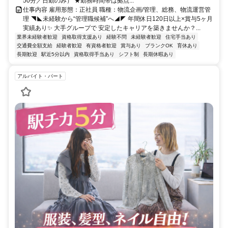
50分／日勤のみ） ★勤務時間帯は拠点...
仕事内容 雇用形態：正社員 職種：物流企画/管理、総務、物流運営管
理 ◥◣未経験から“管理職候補”へ◢◤ 年間休日120日以上×賞与5ヶ月
実績あり✨ 大手グループで 安定したキャリアを築きませんか？...
業界未経験者歓迎
資格取得支援あり
経験不問
未経験者歓迎
住宅手当あり
交通費全額支給
経験者歓迎
有資格者歓迎
賞与あり
ブランクOK
育休あり
長期歓迎
駅近5分以内
資格取得手当あり
シフト制
長期休暇あり
アルバイト・パート