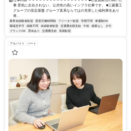
事 景気に左右されない、公共性の高いインフラ仕事です。 ■三菱重工
グループの安定基盤 グループ直系ならではの充実した福利厚生あり
将...
業界未経験者歓迎
変形労働時間制
フリーター歓迎
学歴不問
車通勤OK
職場見学可
経験不問
未経験者歓迎
交通費全額支給
午前
残業なし
夕方
ブランクOK
育休あり
交通費支給
長期歓迎
アルバイト・パート