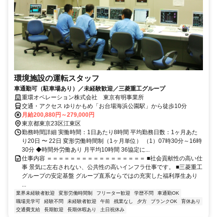
環境施設の運転スタッフ
車通勤可（駐車場あり）／未経験歓迎／三菱重工グループ
重環オペレーション株式会社 東京有明事業所
交通・アクセス ゆりかもめ「お台場海浜公園駅」から徒歩10分
月給200,880円～279,000円
東京都東京23区江東区
勤務時間詳細 実働時間：1日あたり8時間 平均勤務日数：1ヶ月あた
り20日 〜 22日 変形労働時間制（1ヶ月単位） （1）07時30分～16時
30分 ◆時間外労働あり 月平均10時間 36協定に...
仕事内容 ＝＝＝＝＝＝＝＝＝＝＝＝＝＝＝＝＝ ■社会貢献性の高い仕
事 景気に左右されない、公共性の高いインフラ仕事です。 ■三菱重工
グループの安定基盤 グループ直系ならではの充実した福利厚生あり
...
業界未経験者歓迎
変形労働時間制
フリーター歓迎
学歴不問
車通勤OK
職場見学可
経験不問
未経験者歓迎
午前
残業なし
夕方
ブランクOK
育休あり
交通費支給
長期歓迎
長期休暇あり
土日祝休み