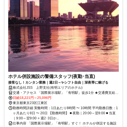
ホテル併設施設の警備スタッフ(夜勤･当直)
接客なし！カンタン業務｜週2日～✨シフト自由｜深夜帯に稼げる
株式会社JSS 上野支社(有明エリアのホテル)
交通・アクセス 「国際展示場駅」「有明駅」徒歩1分 ★交通費支給
★駅近5分以内
日給18,221円～25,096円
東京都東京23区江東区
勤務時間詳細 実働時間：1日あたり8時間 〜 10時間 平均勤務日数：1
ヶ月あたり8日 〜 20日 【勤務時間】 ■ 夜勤｜20:00～翌8:00 ■ 当直
｜9:00～翌9:00 ⭐ 週2･3日か...
仕事内容 「国際展示場駅」「有明駅」すぐ！ ホテルが併設する施設