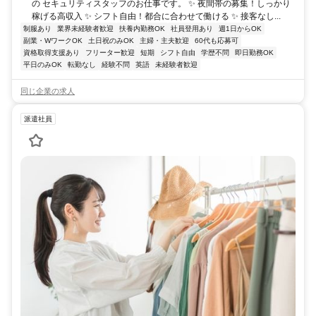
の セキュリティスタッフのお仕事です。 ✨ 夜間帯の募集！しっかり
稼げる高収入 ✨ シフト自由！都合に合わせて働ける ✨ 接客なし...
制服あり
業界未経験者歓迎
扶養内勤務OK
社員登用あり
週1日からOK
副業・WワークOK
土日祝のみOK
主婦・主夫歓迎
60代も応募可
資格取得支援あり
フリーター歓迎
短期
シフト自由
学歴不問
即日勤務OK
平日のみOK
転勤なし
経験不問
英語
未経験者歓迎
同じ企業の求人
派遣社員