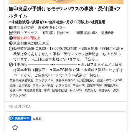
無印良品が手掛けるモデルハウスの事務・受付|週5フ
ルタイム
✅未経験歓迎✅残業ゼロ✅無印社割✅月収22万以上✅社員登用
無印良品の家 東京有明センター
交通・アクセス 「有明駅」徒歩4分、「国際展示場駅」徒歩6分
時給1,400円以上
東京都東京23区江東区
勤務時間詳細 ⏰9:30～18:00(休憩1時間) ＊週5日勤務 ＊曜日応相談 ⭐
残業は全くありません！ 事務・受付スタッフは時間きっちりで 帰っ
ています。 ⭐土日は基本出勤となりますが、 予定が...
仕事内容 ──────── •●• ──────── ⏩週5日フルタイム／土日祝
は基本出勤（相談可） ⏩基本PC操作でOK！未経験大歓迎✨ ⏩まずは
パートから、ご自身のペースでOK◎ ⏩残業は一切なし...
業界未経験者歓迎
ランチタイム
扶養内勤務OK
社員登用あり
副業・WワークOK
主婦・主夫歓迎
フリーター歓迎
シフト自由
学歴不問
固定時間制
職場見学可
経験不問
未経験者歓迎
午前
経験者歓迎
ネイルOK
残業なし
研修あり
夕方
ブランクOK
同じ企業の求人
正社員