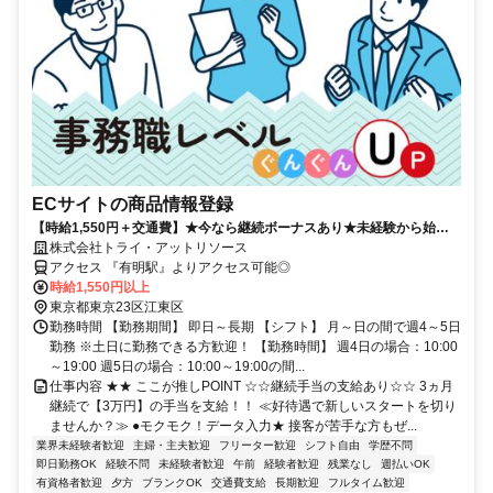
ECサイトの商品情報登録
【時給1,550円＋交通費】★今なら継続ボーナスあり★未経験から始め
るデータ入力！服装・髪色自由で自分らしく働こう♪接客ナシでモクモク
株式会社トライ・アットリソース
集中！
アクセス 『有明駅』よりアクセス可能◎
時給1,550円以上
東京都東京23区江東区
勤務時間 【勤務期間】 即日～長期 【シフト】 月～日の間で週4～5日
勤務 ※土日に勤務できる方歓迎！ 【勤務時間】 週4日の場合：10:00
～19:00 週5日の場合：10:00～19:00の間...
仕事内容 ★★ ここが推しPOINT ☆☆継続手当の支給あり☆☆ 3ヵ月
継続で【3万円】の手当を支給！！ ≪好待遇で新しいスタートを切り
ませんか？≫ ●モクモク！データ入力★ 接客が苦手な方もぜ...
業界未経験者歓迎
主婦・主夫歓迎
フリーター歓迎
シフト自由
学歴不問
即日勤務OK
経験不問
未経験者歓迎
午前
経験者歓迎
残業なし
週払いOK
有資格者歓迎
夕方
ブランクOK
交通費支給
長期歓迎
フルタイム歓迎