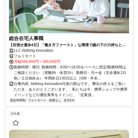
総合在宅人事職
【目指せ週休4日】「働き方ファースト」な環境で縁の下の力持ちとし
て活躍する人事ポジション｜20代30代活躍中
LLC.Abthing Innovation
フルリモート
月給260,000円～360,000円
勤務時間・曜日: 勤務時間：9:00〜18:00をベースに想定/勤務時間は
ご相談ください （実働8h・休憩1h） 勤務日：月〜金（完全週休2日
制／土日祝休み） 年間休日130日以上（GW・年末...
仕事内容: Abthing Innovation代表の西山です。 弊社の求人をご覧い
ただき、ありがとうございます。 . 私たちは今、携帯ショップや携帯
イベントなどの通信業界をメインに、「従業員...
固定時間制
フルリモート
残業なし
在宅OK
正社員