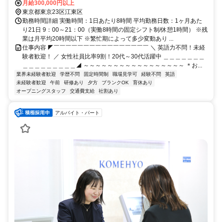
展示場」駅から徒歩6分
月給300,000円以上
東京都東京23区江東区
勤務時間詳細 実働時間：1日あたり8時間 平均勤務日数：1ヶ月あた
り21日 9：00～21：00（実働8時間の固定シフト制/休憩1時間） ※残
業は月平均20時間以下 ※繁忙期によって多少変動あり ...
仕事内容 ◤￣￣￣￣￣￣￣￣￣￣￣￣￣￣￣￣ ＼ 英語力不問！未経
験者歓迎！ ／ 女性社員比率9割！20代～30代活躍中 ＿＿＿＿＿＿＿
＿＿＿＿＿＿＿＿＿◢ ～～～～～～～～～～～～～～～～～ ＊お...
業界未経験者歓迎
学歴不問
固定時間制
職場見学可
経験不問
英語
未経験者歓迎
午前
研修あり
夕方
ブランクOK
育休あり
オープニングスタッフ
交通費支給
社割あり
アルバイト・パート