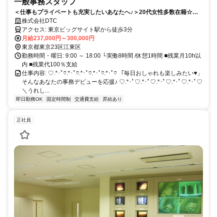
一般事務スタッフ
＜仕事もプライベートも充実したいあなたへ♪＞20代女性多数在籍☆未
経験OK☆土日祝休み
株式会社DTC
アクセス: 東京ビッグサイト駅から徒歩3分
月給237,000円～300,000円
東京都東京23区江東区
勤務時間・曜日: 9:00 ～ 18:00 └実働8時間 /休憩1時間 ■残業月10h以
内 ■残業代100％支給
仕事内容: ♡.*･ﾟ♡.*･ﾟ♡.*･ﾟ♡.*･ﾟ♡.*･ﾟ♡ 「毎日おしゃれも楽しみたい♥」
そんなあなたの事務デビューを応援♪ ♡.*･ﾟ♡.*･ﾟ♡.*･ﾟ♡.*･ﾟ♡.*･ﾟ♡
＼うれし...
即日勤務OK
固定時間制
交通費支給
昇給あり
正社員