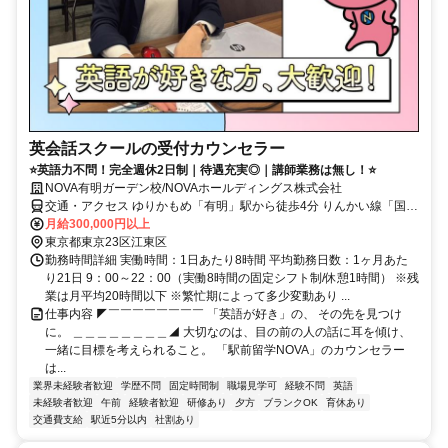
英会話スクールの受付カウンセラー
⭐英語力不問！完全週休2日制｜待遇充実◎｜講師業務は無し！⭐
NOVA有明ガーデン校/NOVAホールディングス株式会社
交通・アクセス ゆりかもめ「有明」駅から徒歩4分 りんかい線「国際
展示場」駅から徒歩6分
月給300,000円以上
東京都東京23区江東区
勤務時間詳細 実働時間：1日あたり8時間 平均勤務日数：1ヶ月あた
り21日 9：00～22：00（実働8時間の固定シフト制/休憩1時間） ※残
業は月平均20時間以下 ※繁忙期によって多少変動あり ...
仕事内容 ◤￣￣￣￣￣￣￣￣ 「英語が好き」の、 その先を見つけ
に。 ＿＿＿＿＿＿＿＿◢ 大切なのは、目の前の人の話に耳を傾け、
一緒に目標を考えられること。 「駅前留学NOVA」のカウンセラー
は...
業界未経験者歓迎
学歴不問
固定時間制
職場見学可
経験不問
英語
未経験者歓迎
午前
経験者歓迎
研修あり
夕方
ブランクOK
育休あり
交通費支給
駅近5分以内
社割あり