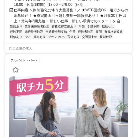
18:00（休憩1時間） 18:00～翌9:00（休憩...
仕事内容 ＼体制強化に伴う大量募集！／ ★WEB面接OK！遠方からの
応募歓迎！ ★寮完備＆引っ越し費用一部負担あり！ ★月収30万円以
上！賞与年2回支給！ 新しい仕事、新しい環境でのスタートを 会...
制服あり
業界未経験者歓迎
資格取得支援あり
早朝
学歴不問
転勤なし
経験不問
未経験者歓迎
交通費全額支給
午前
経験者歓迎
夜間
有資格者歓迎
研修あり
夕方
賞与あり
ブランクOK
育休あり
交通費支給
長期歓迎
同じ企業の求人
アルバイト・パート