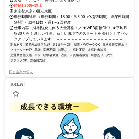
交通・アクセス 「青梅駅」より徒歩2分
時給1,300円以上
東京都東京23区江東区
勤務時間詳細 ＜勤務時間＞ 18:00～翌8:00（休憩2時間） ※深夜時間
5時間 ＜勤務日数＞ 週1～2回程度
仕事内容 ＼体制強化に伴う大量募集！／ ★WEB面接OK！ ★平均月
収30万円！ 新しい仕事、新しい環境でのスタートを 会社としてバッ
クアップしていきます！ ＝＝＝＝＝＝＝＝＝＝＝＝＝＝＝＝＝＝...
制服あり
業界未経験者歓迎
週1日からOK
副業・WワークOK
資格取得支援あり
フリーター歓迎
早朝
学歴不問
転勤なし
経験不問
未経験者歓迎
交通費全額支給
午前
経験者歓迎
夜間
有資格者歓迎
研修あり
夕方
ブランクOK
交通費支給
同じ企業の求人
派遣社員