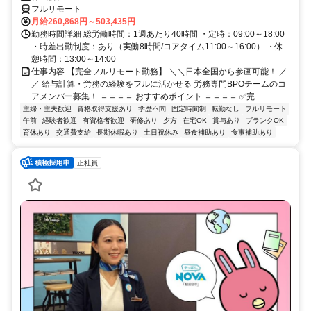
フルリモート
月給260,868円～503,435円
勤務時間詳細 総労働時間：1週あたり40時間 ・定時：09:00～18:00
・時差出勤制度：あり（実働8時間/コアタイム11:00～16:00） ・休
憩時間：13:00～14:00
仕事内容 【完全フルリモート勤務】 ＼＼日本全国から参画可能！ ／
／ 給与計算・労務の経験をフルに活かせる 労務専門BPOチームのコ
アメンバー募集！ ＝＝＝＝ おすすめポイント ＝＝＝＝ ✅完...
主婦・主夫歓迎
資格取得支援あり
学歴不問
固定時間制
転勤なし
フルリモート
午前
経験者歓迎
有資格者歓迎
研修あり
夕方
在宅OK
賞与あり
ブランクOK
育休あり
交通費支給
長期休暇あり
土日祝休み
昼食補助あり
食事補助あり
正社員