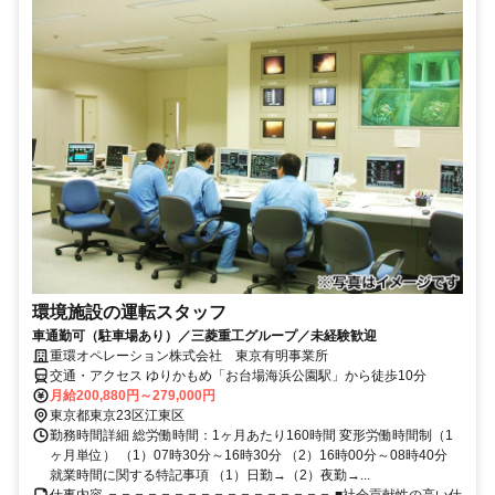
環境施設の運転スタッフ
車通勤可（駐車場あり）／三菱重工グループ／未経験歓迎
重環オペレーション株式会社 東京有明事業所
交通・アクセス ゆりかもめ「お台場海浜公園駅」から徒歩10分
月給200,880円～279,000円
東京都東京23区江東区
勤務時間詳細 総労働時間：1ヶ月あたり160時間 変形労働時間制（1
ヶ月単位） （1）07時30分～16時30分 （2）16時00分～08時40分
就業時間に関する特記事項 （1）日勤→（2）夜勤→...
仕事内容 ＝＝＝＝＝＝＝＝＝＝＝＝＝＝＝＝＝ ■社会貢献性の高い仕