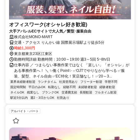
オフィスワーク(オシャレ好き歓迎)
大手アパレルECサイトで大人気／髪型･服装自由
株式会社MONO‐MART
交通・アクセス りんかい線 国際展示場駅より徒歩5分
時給1,300円
東京都東京23区江東区
勤務時間詳細 勤務時間：10:00～19:00 週3～5回 5~8h/日
仕事内容 ／ つまらない事務作業ではなく 「楽しい」「オシャレ」が
ある事務作業へ！ ＼ ✨働くPoint✨ ✅OJTでやりながら学べる ✅服
装、髪型、ネイル自由 ✅EC特化！実店舗なし！ ✅20～3...
業界未経験者歓迎
ランチタイム
社員登用あり
フリーター歓迎
学歴不問
固定時間制
平日のみOK
転勤なし
経験不問
未経験者歓迎
経験者歓迎
ネイルOK
残業なし
ブランクOK
交通費支給
長期歓迎
フルタイム歓迎
駅近5分以内
週2・3日からOK
社割あり
アルバイト・パート