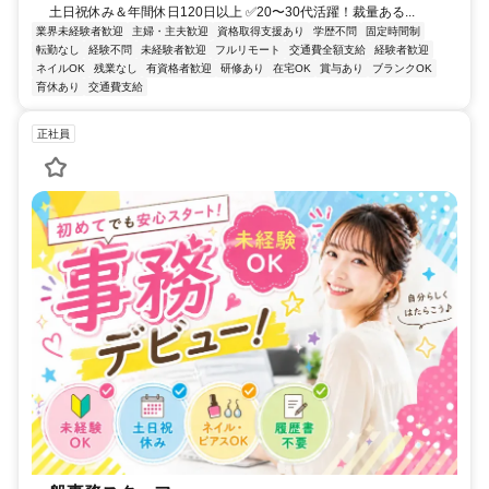
土日祝休み＆年間休日120日以上 ✅20〜30代活躍！裁量ある...
業界未経験者歓迎
主婦・主夫歓迎
資格取得支援あり
学歴不問
固定時間制
転勤なし
経験不問
未経験者歓迎
フルリモート
交通費全額支給
経験者歓迎
ネイルOK
残業なし
有資格者歓迎
研修あり
在宅OK
賞与あり
ブランクOK
育休あり
交通費支給
正社員