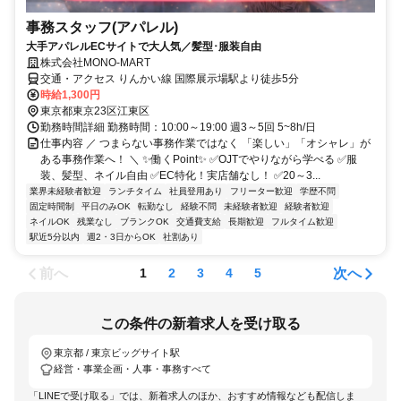
事務スタッフ(アパレル)
大手アパレルECサイトで大人気／髪型･服装自由
株式会社MONO‐MART
交通・アクセス りんかい線 国際展示場駅より徒歩5分
時給1,300円
東京都東京23区江東区
勤務時間詳細 勤務時間：10:00～19:00 週3～5回 5~8h/日
仕事内容 ／ つまらない事務作業ではなく 「楽しい」「オシャレ」が
ある事務作業へ！ ＼ ✨働くPoint✨ ✅OJTでやりながら学べる ✅服
装、髪型、ネイル自由 ✅EC特化！実店舗なし！ ✅20～3...
業界未経験者歓迎
ランチタイム
社員登用あり
フリーター歓迎
学歴不問
固定時間制
平日のみOK
転勤なし
経験不問
未経験者歓迎
経験者歓迎
ネイルOK
残業なし
ブランクOK
交通費支給
長期歓迎
フルタイム歓迎
駅近5分以内
週2・3日からOK
社割あり
前へ
次へ
1
2
3
4
5
この条件の新着求人を受け取る
東京都 / 東京ビッグサイト駅
経営・事業企画・人事・事務すべて
「LINEで受け取る」では、新着求人のほか、おすすめ情報なども配信しま