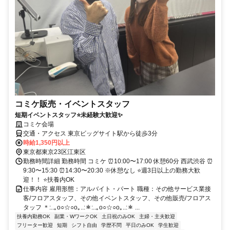
コミケ販売・イベントスタッフ
短期イベントスタッフ⭐未経験大歓迎✨
コミケ会場
交通・アクセス 東京ビッグサイト駅から徒歩3分
時給1,350円以上
東京都東京23区江東区
勤務時間詳細 勤務時間 コミケ ⏰10:00〜17:00 休憩60分 西武渋谷 ⏰
9:30〜15:30 ⏰14:30〜20:30 ※休憩なし ⭐週3日以上の勤務大歓
迎！！ ⭐扶養内OK
仕事内容 雇用形態：アルバイト・パート 職種：その他サービス業接
客/フロアスタッフ、その他イベントスタッフ、その他販売/フロアス
タッフ ＊:..｡o○☆○o｡..:＊:..｡o○☆○o｡..:＊ ...
扶養内勤務OK
副業・WワークOK
土日祝のみOK
主婦・主夫歓迎
フリーター歓迎
短期
シフト自由
学歴不問
平日のみOK
学生歓迎