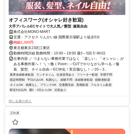
オフィスワーク(オシャレ好き歓迎)
大手アパレルECサイトで大人気／髪型･服装自由
株式会社MONO‐MART
交通・アクセス りんかい線 国際展示場駅より徒歩5分
時給1,300円
東京都東京23区江東区
勤務時間詳細 勤務時間：10:00～19:00 週3～5回 5~8h/日
仕事内容 ／ つまらない事務作業ではなく 「楽しい」「オシャレ」が
ある事務作業へ！ ＼ ✨働くPoint✨ ✅OJTでやりながら学べる ✅服
装、髪型、ネイル自由 ✅EC特化！実店舗なし！ ✅20～3...
業界未経験者歓迎
ランチタイム
社員登用あり
フリーター歓迎
学歴不問
固定時間制
平日のみOK
転勤なし
経験不問
未経験者歓迎
経験者歓迎
ネイルOK
残業なし
ブランクOK
交通費支給
長期歓迎
フルタイム歓迎
駅近5分以内
週2・3日からOK
社割あり
同じ企業の求人
正社員