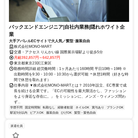
バックエンドエンジニア|自社内業務|隠れホワイト企
業
大手アパレルECサイトで大人気／髪型･服装自由
株式会社MONO‐MART
交通・アクセス りんかい線 国際展示場駅より徒歩5分
月給392,857円～642,857円
東京都東京23区江東区
勤務時間詳細 総労働時間：1ヶ月あたり160時間 平日10時～19時 ※
出勤時間を9:30・10:00・10:30から選択可能 ＊休憩1時間（好きな時
間で休憩を取れます）
仕事内容 ▼株式会社MONO-MARTとは？ 2010年設立、EC専業で成
長を続ける企業です。「ECの可能性を最大限活かし、ファッション
をより身近な存在に。」 をミッションに、メンズ・ウィメンズ問わ
ず...
学歴不問
固定時間制
転勤なし
経験者歓迎
ネイルOK
賞与あり
ブランクOK
駅近5分以内
ピアスOK
服装自由
ひげOK
髪型・髪色自由
派遣社員