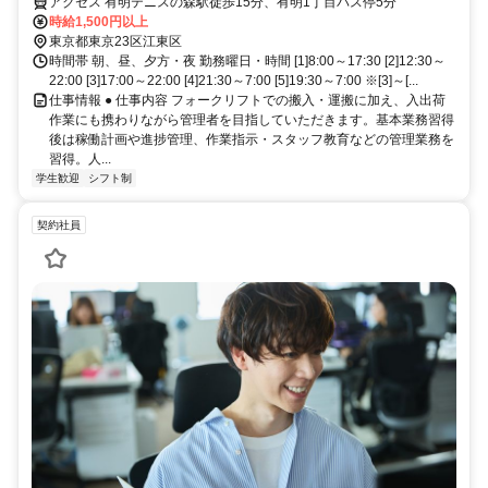
アクセス 有明テニスの森駅徒歩15分、有明1丁目バス停5分
時給1,500円以上
東京都東京23区江東区
時間帯 朝、昼、夕方・夜 勤務曜日・時間 [1]8:00～17:30 [2]12:30～
22:00 [3]17:00～22:00 [4]21:30～7:00 [5]19:30～7:00 ※[3]～[...
仕事情報 ● 仕事内容 フォークリフトでの搬入・運搬に加え、入出荷
作業にも携わりながら管理者を目指していただきます。基本業務習得
後は稼働計画や進捗管理、作業指示・スタッフ教育などの管理業務を
習得。人...
学生歓迎
シフト制
契約社員