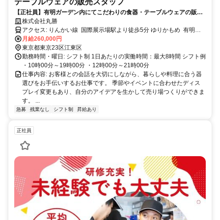
テーブルウェアの販売スタッフ
【正社員】有明ガーデン内にてこだわりの食器・テーブルウェアの販売
スタッフ募集！
株式会社丸勝
アクセス: りんかい線 国際展示場駅より徒歩5分 ゆりかもめ 有明駅
より徒歩4分
月給260,000円
東京都東京23区江東区
勤務時間・曜日: シフト制 1日あたりの実働時間：最大8時間 シフト例
・10時00分～19時00分 ・12時00分～21時00分
仕事内容: お客様との会話を大切にしながら、暮らしや料理に合う器
選びをお手伝いするお仕事です。 季節やイベントに合わせたディス
プレイ変更もあり、自分のアイデアを生かして売り場つくりができま
す。 ...
急募
残業なし
シフト制
昇給あり
正社員