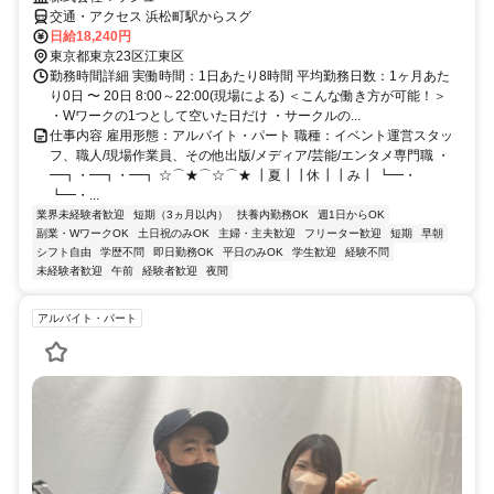
交通・アクセス 浜松町駅からスグ
日給18,240円
東京都東京23区江東区
勤務時間詳細 実働時間：1日あたり8時間 平均勤務日数：1ヶ月あた
り0日 〜 20日 8:00～22:00(現場による) ＜こんな働き方が可能！＞
・Wワークの1つとして空いた日だけ ・サークルの...
仕事内容 雇用形態：アルバイト・パート 職種：イベント運営スタッ
フ、職人/現場作業員、その他出版/メディア/芸能/エンタメ専門職 ・
━┓・━┓・━┓ ☆⌒★⌒☆⌒★ ┃夏┃┃休┃┃み┃ ┗━・
┗━・...
業界未経験者歓迎
短期（3ヵ月以内）
扶養内勤務OK
週1日からOK
副業・WワークOK
土日祝のみOK
主婦・主夫歓迎
フリーター歓迎
短期
早朝
シフト自由
学歴不問
即日勤務OK
平日のみOK
学生歓迎
経験不問
未経験者歓迎
午前
経験者歓迎
夜間
アルバイト・パート