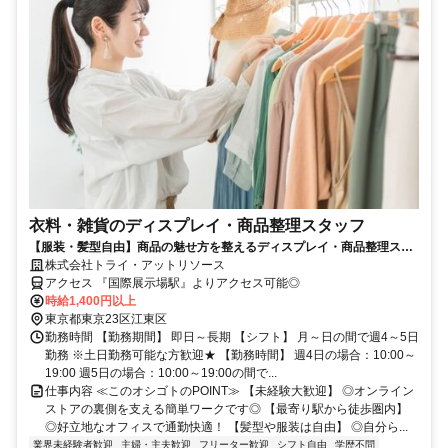
衣料・雑貨のディスプレイ・商品整理スタッフ
【服装・髪型自由】商品の魅せ方を整えるディスプレイ・商品整理スタ
ッフ募集！時給1,400円＋交通費支給
株式会社トライ・アットリソース
アクセス 『国際展示場駅』よりアクセス可能◎
時給1,400円以上
東京都東京23区江東区
勤務時間 【勤務期間】 即日～長期 【シフト】 月～日の間で週4～5日
勤務 ※土日勤務可能な方歓迎★ 【勤務時間】 週4日の場合：10:00～
19:00 週5日の場合：10:00～19:00の間で...
仕事内容 ≪このオシゴトのPOINT≫ 【未経験大歓迎】 ◎オンライン
ストアの裏側を支える簡単ワークです◎ 【最寄り駅から徒歩圏内】
◎好立地なオフィスで通勤快適！ 【髪型や服装は自由】 ◎自分ら...
業界未経験者歓迎
主婦・主夫歓迎
フリーター歓迎
シフト自由
学歴不問