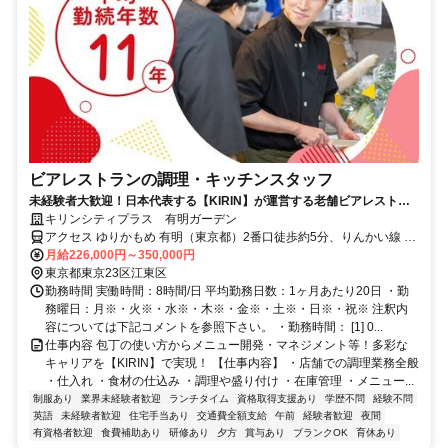
ビアレストランの調理・キッチンスタッフ
未経験者大歓迎！日本代表する【KIRIN】が運営する老舗ビアレストラ
ン！前職・経験一切不問お気軽に！
キリンシティプラス 有明ガーデン
アクセス ゆりかもめ 有明（東京都）2番口徒歩約5分、りんかい線 国
際展示場（りんかい線）A口徒歩約7分、ゆりかもめ 有明テニスの森
月給226,000円～350,000円
2A口徒歩約7分 ゆりかもめ「有明駅」から徒歩6分、東京臨海高速鉄
東京都東京23区江東区
道りんかい線「国際展示場駅」から徒歩7分
勤務時間 実働時間：8時間/日 平均勤務日数：1ヶ月あたり20日 ・勤
務曜日：月※・火※・水※・木※・金※・土※・日※・祝※ 注釈内
容については下記コメントを参照下さい。 ・勤務時間： [1] 0...
仕事内容 包丁の使い方からメニュー開発・マネジメント等！多彩な
キャリアを【KIRIN】で実現！ 【仕事内容】 ・店舗での調理業務全般
・仕入れ ・食材の仕込み ・調理や盛り付け ・在庫管理 ・メニュー...
制服あり
業界未経験者歓迎
ランチタイム
資格取得支援あり
学歴不問
経験不問
英語
未経験者歓迎
住宅手当あり
交通費全額支給
午前
経験者歓迎
夜間
有資格者歓迎
食費補助あり
研修あり
夕方
賞与あり
ブランクOK
育休あり