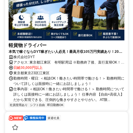
軽貨物ドライバー
本気で稼ぐならDYT稼ぎたい人必見！最高月収105万円実績あり！20代
30代活躍中
株式会社DYT
アクセス: 東京都江東区 有明駅周辺 ※勤務終了後、直行直帰OK！
※車がない方向けにリース制度あり（休日は自家用車として使用
日給30,000円以上
OK！）
東京都東京23区江東区
勤務時間・曜日: ＜相談OK！働きたい時間帯で働ける！＞ 勤務時間に
ついて詳しくは面接時に一緒にお話しましょう！
仕事内容: ＜相談OK！働きたい時間帯で働ける！＞ 勤務時間について
詳しくは面接時に一緒にお話しましょう！ 仕事内容 【自由×高収入】
だから実現できる、圧倒的な働きやすさとやりがい。 AT限...
社員登用あり
シフト自由
即日勤務OK
派遣社員