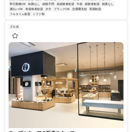
即日勤務OK
転勤なし
経験不問
未経験者歓迎
午前
経験者歓迎
残業なし
週払いOK
有資格者歓迎
夕方
ブランクOK
交通費支給
長期歓迎
フルタイム歓迎
シフト制
正社員