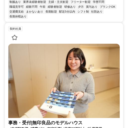
制服あり
業界未経験者歓迎
主婦・主夫歓迎
フリーター歓迎
学歴不問
職場見学可
経験不問
午前
経験者歓迎
研修あり
夕方
賞与あり
ブランクOK
交通費支給
まかないあり
長期歓迎
駅近5分以内
シフト制
社割あり
長期休暇あり
契約社員
事務・受付|無印良品のモデルハウス