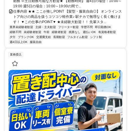
勤務 ※土日勤務可能な方歓迎★ 【勤務時間】 週4日の場合：10:00～
19:00 週5日の場合：10:00～19:00の間で...
仕事内容 ★★ ここが推しPOINT 【髪型・服装自由◎】 オンラインス
トア向けの商品を扱うコツコツ軽作業♪ 駅チカで無理なく長く働けま
す！ ▼この仕事のPOINT▼ ★未経験大歓迎！！ 先輩スタ...
業界未経験者歓迎
主婦・主夫歓迎
フリーター歓迎
学歴不問
即日勤務OK
経験不問
未経験者歓迎
午前
経験者歓迎
残業なし
週払いOK
有資格者歓迎
夕方
ブランクOK
交通費支給
長期歓迎
フルタイム歓迎
シフト制
週4日以上OK
服装自由
業務委託