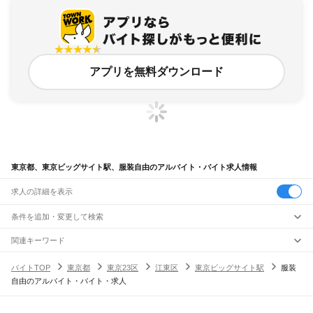
アプリを無料ダウンロード
東京都、東京ビッグサイト駅、服装自由のアルバイト・バイト求人情報
求人の詳細を表示
条件を追加・変更して検索
市区町村を追加・変更
関連キーワード
完全在宅ワーク 全国
シール貼り 在宅
現在地周辺
ガチャガチャ
犬カフェ
東京都
駅を追加・変更
バイトTOP
東京都
東京23区
江東区
東京ビッグサイト駅
服装
東京都
すべて
自由のアルバイト・バイト・求人
東京23区
すべて
職種を追加・変更
JR東海道本線(東京～熱海)
千代田区
中央区
港区
新宿区
文京区
台東区
墨田区
江東区
品川区
目黒区
大田区
東京駅
新橋駅
品川駅
飲食・フードサービス
世田谷区
渋谷区
中野区
杉並区
豊島区
北区
荒川区
板橋区
練馬区
足立区
葛飾区
特徴を追加・変更