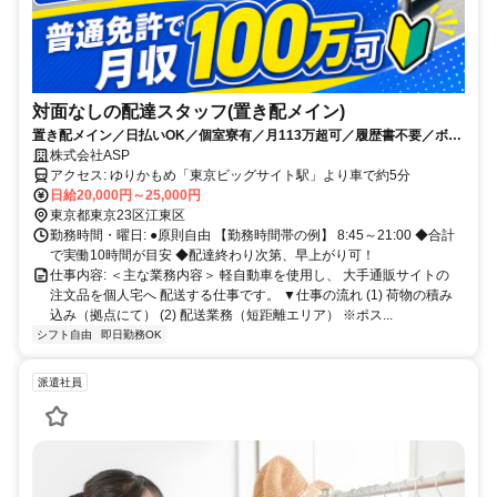
対面なしの配達スタッフ(置き配メイン)
置き配メイン／日払いOK／個室寮有／月113万超可／履歴書不要／ボー
ナス支給あり
株式会社ASP
アクセス: ゆりかもめ「東京ビッグサイト駅」より車で約5分
日給20,000円～25,000円
東京都東京23区江東区
勤務時間・曜日: ●原則自由 【勤務時間帯の例】 8:45～21:00 ◆合計
で実働10時間が目安 ◆配達終わり次第、早上がり可！
仕事内容: ＜主な業務内容＞ 軽自動車を使用し、 大手通販サイトの
注文品を個人宅へ 配送する仕事です。 ▼仕事の流れ (1) 荷物の積み
込み（拠点にて） (2) 配送業務（短距離エリア） ※ポス...
シフト自由
即日勤務OK
派遣社員