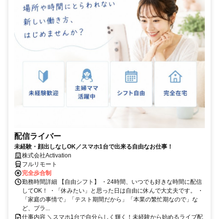
配信ライバー
未経験・顔出しなしOK／スマホ1台で出来る自由なお仕事！
株式会社Activation
フルリモート
完全歩合制
勤務時間詳細 【自由シフト】 ・24時間、いつでも好きな時間に配信
してOK！ ・「休みたい」と思った日は自由に休んで大丈夫です。 ・
「家庭の事情で」「テスト期間だから」「本業の繁忙期なので」な
ど、プラ...
仕事内容 ＼スマホ1台で自分らしく輝く！未経験から始めるライブ配