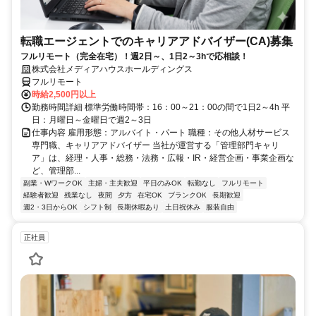
転職エージェントでのキャリアアドバイザー(CA)募集
フルリモート（完全在宅）！週2日～、1日2～3hで応相談！
株式会社メディアハウスホールディングス
フルリモート
時給2,500円以上
勤務時間詳細 標準労働時間帯：16：00～21：00の間で1日2～4h 平
日：月曜日～金曜日で週2～3日
仕事内容 雇用形態：アルバイト・パート 職種：その他人材サービス
専門職、キャリアアドバイザー 当社が運営する「管理部門キャリ
ア」は、経理・人事・総務・法務・広報・IR・経営企画・事業企画な
ど、管理部...
副業・WワークOK
主婦・主夫歓迎
平日のみOK
転勤なし
フルリモート
経験者歓迎
残業なし
夜間
夕方
在宅OK
ブランクOK
長期歓迎
週2・3日からOK
シフト制
長期休暇あり
土日祝休み
服装自由
正社員