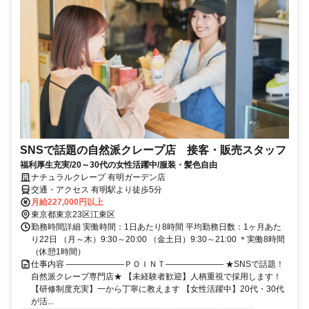
SNSで話題の自然派クレープ店 接客・販売スタッフ
福利厚生充実/20～30代の女性活躍中/服装・髪色自由
ナチュラルクレープ 有明ガーデン店
交通・アクセス 有明駅より徒歩5分
月給227,000円以上
東京都東京23区江東区
勤務時間詳細 実働時間：1日あたり8時間 平均勤務日数：1ヶ月あた
り22日 （月～木）9:30～20:00 （金土日）9:30～21:00 ＊実働8時間
（休憩1時間）
仕事内容 ―――――――ＰＯＩＮＴ――――――― ★SNSで話題！
自然派クレープ専門店★ 【未経験者歓迎】人柄重視で採用します！
【研修制度充実】一から丁寧に教えます 【女性活躍中】20代・30代
が活...