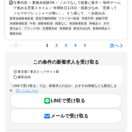
仕事内容 ✅ 業種未経験OK ✅ ノルマなしで提案に集中 ✅ 制作チーム
で進める営業スタイル ✅ 年間休日124日・残業少なめ 「営業って、
ノルマやプレッシャーが怖い...」 そう感じて、一歩踏み出...
業界未経験者歓迎
変形労働時間制
フリーター歓迎
学歴不問
経験不問
未経験者歓迎
午前
経験者歓迎
残業なし
有資格者歓迎
研修あり
夕方
賞与あり
ブランクOK
交通費支給
長期歓迎
駅近5分以内
長期休暇あり
服装自由
前へ
次へ
1
2
3
4
5
この条件の新着求人を受け取る
東京都 / 東京ビッグサイト駅
服装自由
「LINEで受け取る」では、新着求人のほか、おすすめ情報なども配信しま
す。
詳しくはこちら
LINEで受け取る
メールで受け取る