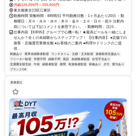
際展示場（りんかい線）A口徒歩約7分、ゆりかもめ 有明テニスの森
月給226,000円～350,000円
2A口徒歩約7分 ゆりかもめ「有明駅」から徒歩6分、東京臨海高速鉄
東京都東京23区江東区
道りんかい線「国際展示場駅」から徒歩7分
勤務時間 実働時間：8時間/日 平均勤務日数：1ヶ月あたり20日 ・勤
務曜日：月※・火※・水※・木※・金※・土※・日※・祝※ 注釈内
容については下記コメントを参照下さい。 ・勤務時間： [1] 0...
仕事内容 【KIRIN】グループで心機一転！★最高ビールを一緒にしま
せんか？全くの未経験からステップアップ！ 【仕事内容】 ●店舗での
接客・店舗運営業務全般 ●お客様のご案内 ●料理やドリンクのご提
供...
制服あり
業界未経験者歓迎
ランチタイム
主婦・主夫歓迎
資格取得支援あり
フリーター歓迎
学歴不問
経験不問
英語
未経験者歓迎
住宅手当あり
交通費全額支給
午前
経験者歓迎
夜間
有資格者歓迎
研修あり
夕方
賞与あり
ブランクOK
業務委託