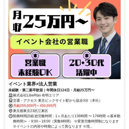
イベント業界×法人営業
未経験・第二新卒歓迎｜年間休日124日・月給25万円〜
株式会社LibeRtas 有明エリア
交通・アクセス 東京ビックサイト駅から徒歩3分（本社）
月給250,000円～450,000円
東京都東京23区江東区
勤務時間詳細 総労働時間：1ヶ月あたり136時間 〜 176時間 ≪基本勤
務時間≫ ・9:00～18:00（実働8時間） ※変形労働時間制になります
※イベントの内容や時期によって異なります ※現...