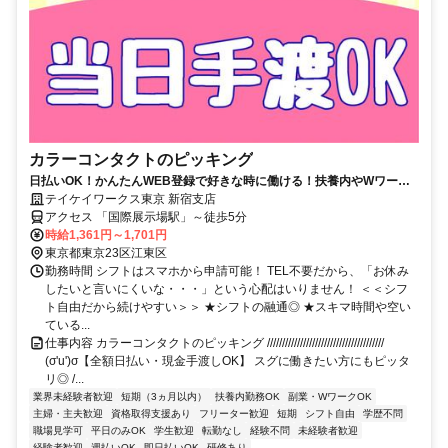
カラーコンタクトのピッキング
日払いOK！かんたんWEB登録で好きな時に働ける！扶養内やWワーク
にも♪お友達との応募歓迎！
テイケイワークス東京 新宿支店
アクセス 「国際展示場駅」～徒歩5分
時給1,361円～1,701円
東京都東京23区江東区
勤務時間 シフトはスマホから申請可能！ TEL不要だから、「お休み
したいと言いにくいな・・・」という心配はいりません！ ＜＜シフ
ト自由だから続けやすい＞＞ ★シフトの融通◎ ★スキマ時間や空い
ている...
仕事内容 カラーコンタクトのピッキング ///////////////////////////////////////
(σ'u')σ【全額日払い・現金手渡しOK】 スグに働きたい方にもピッタ
リ◎ /...
業界未経験者歓迎
短期（3ヵ月以内）
扶養内勤務OK
副業・WワークOK
主婦・主夫歓迎
資格取得支援あり
フリーター歓迎
短期
シフト自由
学歴不問
職場見学可
平日のみOK
学生歓迎
転勤なし
経験不問
未経験者歓迎
経験者歓迎
週払いOK
即日払いOK
研修あり