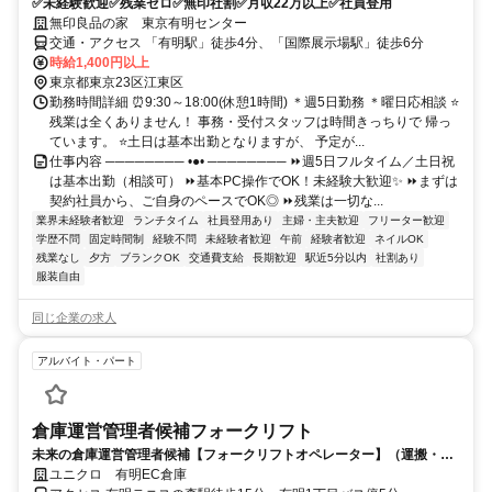
✅未経験歓迎✅残業ゼロ✅無印社割✅月収22万以上✅社員登用
無印良品の家 東京有明センター
交通・アクセス 「有明駅」徒歩4分、「国際展示場駅」徒歩6分
時給1,400円以上
東京都東京23区江東区
勤務時間詳細 ⏰9:30～18:00(休憩1時間) ＊週5日勤務 ＊曜日応相談 ⭐
残業は全くありません！ 事務・受付スタッフは時間きっちりで 帰っ
ています。 ⭐土日は基本出勤となりますが、 予定が...
仕事内容 ──────── •●• ──────── ⏩週5日フルタイム／土日祝
は基本出勤（相談可） ⏩基本PC操作でOK！未経験大歓迎✨ ⏩まずは
契約社員から、ご自身のペースでOK◎ ⏩残業は一切な...
業界未経験者歓迎
ランチタイム
社員登用あり
主婦・主夫歓迎
フリーター歓迎
学歴不問
固定時間制
経験不問
未経験者歓迎
午前
経験者歓迎
ネイルOK
残業なし
夕方
ブランクOK
交通費支給
長期歓迎
駅近5分以内
社割あり
服装自由
同じ企業の求人
アルバイト・パート
倉庫運営管理者候補フォークリフト
未来の倉庫運営管理者候補【フォークリフトオペレーター】（運搬・搬
入 等）
ユニクロ 有明EC倉庫