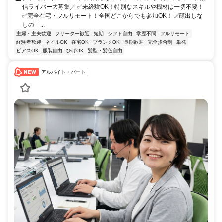
信ライバー大募集／ ✅未経験OK！特別なスキルや機材は一切不要！
✅完全在宅・フルリモート！全国どこからでも参加OK！ ✅顔出しな
しの「...
主婦・主夫歓迎
フリーター歓迎
短期
シフト自由
学歴不問
フルリモート
経験者歓迎
ネイルOK
在宅OK
ブランクOK
長期歓迎
完全歩合制
単発
ピアスOK
服装自由
ひげOK
髪型・髪色自由
アルバイト・パート