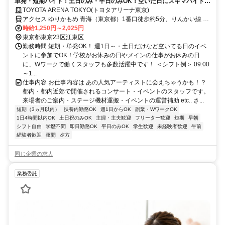
単発・短期バイト！土日のみ・平日のみOK！空いた日にスキマバイト！
未経験歓迎！髪色・髪型・ネイルOK
TOYOTA ARENA TOKYO(トヨタアリーナ東京)
アクセス ゆりかもめ 青海（東京都）1番口徒歩約5分、りんかい線 東
京テレポートA口徒歩約6分、ゆりかもめ お台場海浜公園2番口徒歩約
時給1,250円～2,025円
11分 「青海駅」徒歩5分、「東京テレポート」徒歩6分、「お台場海
東京都東京23区江東区
浜公園駅」徒歩11分
勤務時間 短期・単発OK！ 週1日～・土日だけなど空いてる日のイベ
ントに参加でOK！学校がお休みの日やメインの仕事がお休みの日
に、Wワークで働くスタッフも多数活躍中です！ ＜シフト例＞ 09:00
～1...
仕事内容 お仕事内容は あの人気アーティストに会えちゃうかも！？
都内・都内近郊で開催されるコンサート・イベントのスタッフです。
来場者のご案内・ステージ機材運搬・イベントの運営補助 etc.. さ...
短期（3ヵ月以内）
扶養内勤務OK
週1日からOK
副業・WワークOK
1日4時間以内OK
土日祝のみOK
主婦・主夫歓迎
フリーター歓迎
短期
早朝
シフト自由
学歴不問
即日勤務OK
平日のみOK
学生歓迎
未経験者歓迎
午前
経験者歓迎
夜間
夕方
同じ企業の求人
業務委託