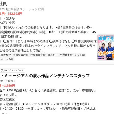
社員
りつけ訪問看護ステーション豊洲
01円～352,692円
】 ・豊洲駅
23区江東区
】 下記のいずれかでの勤務となります。 ■週4日勤務の場合 8：45～
（所定労働時間8時間/休憩時間1時間） ■週5日 時間短縮勤務の場合 8：45
（所定労働時間...
】 ⭕週休3日または16時までの勤務 ⭕残業ほぼなし ⭕研修充実/訪看未
⭕副業OK 訪問看護を日本の社会インフラにすることを目標に掲げる当社
正社員の理学療法士として働き...
経験者歓迎
有資格者歓迎
社会保険完備
賞与あり
交通費支給
シフト制
サポートあり
アルバイト・パート
ートミュージアムの展示作品メンテナンススタッフ
ets TOKYO
円～1,650円
セス ★WEB面接★ゆりかもめ「新豊洲駅」徒歩1分、ほか「市場前駅」
より徒歩圏内
23区江東区
細 ＜勤務時間＞ ★メンテナンススタッフ 実働8時間（休憩1時間） ・
:30 ・14:30～23:30 ※季節によって変動あり ＜勤務可能曜日＞ 月火水木
～5日...