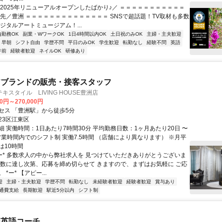
＼2025年リニューアルオープンしたばかり♪／ ＝＝＝＝＝＝＝＝＝＝＝
務先／豊洲 ＝＝＝＝＝＝＝＝＝＝＝＝＝＝ SNSで超話題！TV取材も多数
ジタルアートミュージアム！...
内勤務OK
副業・WワークOK
1日4時間以内OK
土日祝のみOK
主婦・主夫歓迎
早朝
シフト自由
学歴不問
平日のみOK
学生歓迎
転勤なし
経験不問
英語
午前
経験者歓迎
ネイルOK
研修あり
アブランドの販売・接客スタッフ
キスタイル LIVING HOUSE豊洲店
00円～270,000円
セス 「豊洲駅」から徒歩5分
23区江東区
細 実働時間：1日あたり7時間30分 平均勤務日数：1ヶ月あたり20日 〜
営業時間内でのシフト制 実働7.5時間 （店舗により異なります） ※月平
は10時間
*ー* 多数求人の中から弊社求人を 見つけていただきありがとうございま
人数に達し次第、応募を締め切らせて きますので、まずはお気軽に ご応
*ー* 【アピー...
迎
主婦・主夫歓迎
学歴不問
転勤なし
未経験者歓迎
経験者歓迎
賞与あり
通費支給
長期歓迎
駅近5分以内
シフト制
な英語コーチ