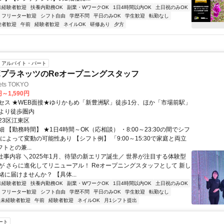
未経験者歓迎
扶養内勤務OK
副業・WワークOK
1日4時間以内OK
土日祝のみOK
フリーター歓迎
シフト自由
学歴不問
平日のみOK
学生歓迎
転勤なし
験者歓迎
午前
経験者歓迎
ネイルOK
研修あり
夕方
アルバイト・パート
プラネッツのReオープニングスタッフ
ets TOKYO
円～1,590円
セス ★WEB面接★ゆりかもめ「新豊洲駅」徒歩1分、ほか「市場前駅」
より徒歩圏内
23区江東区
 【勤務時間】 ★1日4時間～OK（応相談） ・8:00～23:30の間でシフ
によって変動の可能性あり 【シフト例】 「9:00～15:30で家庭と両立
トとの兼...
■仕事内容 ＼2025年1月、待望の新エリア誕生／ 世界が注目する体験型
が さらに進化してリニューアル！ Reオープニングスタッフとして 新し
に届けませんか？ 【具体...
未経験者歓迎
扶養内勤務OK
副業・WワークOK
1日4時間以内OK
土日祝のみOK
フリーター歓迎
シフト自由
学歴不問
平日のみOK
学生歓迎
転勤なし
未経験者歓迎
午前
経験者歓迎
ネイルOK
月1シフト提出
ート