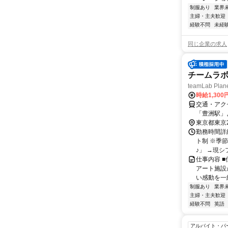
制服あり
業界
主婦・主夫歓迎
経験不問
未経
同じ企業の求人
チームラボ
teamLab Plan
時給1,300
交通・アク
「豊洲駅」
東京都東京
勤務時間詳細
ト制 ※季節
♪」 →現シフ
仕事内容 
アート施設
い感動を一緒
制服あり
業界
主婦・主夫歓迎
経験不問
英語
アルバイト・パ