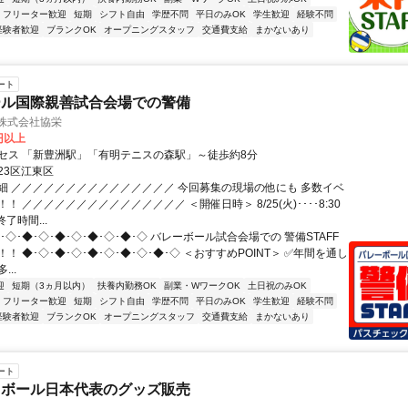
フリーター歓迎
短期
シフト自由
学歴不問
平日のみOK
学生歓迎
経験不問
経験者歓迎
ブランクOK
オープニングスタッフ
交通費支給
まかないあり
ート
ール国際親善試合会場での警備
/株式会社協栄
0円以上
セス 「新豊洲駅」「有明テニスの森駅」～徒歩約8分
23区江東区
細 ／／／／／／／／／／／／／／／ 今回募集の現場の他にも 多数イベ
！ ／／／／／／／／／／／／／／／ ＜開催日時＞ 8/25(火)････8:30
終了時間...
･◇･◆･◇･◆･◇･◆･◇･◆･◇ バレーボール試合会場での 警備STAFF
！ ◆･◇･◆･◇･◆･◇･◆･◇･◆･◇ ＜おすすめPOINT＞ ✅年間を通し
..
迎
短期（3ヵ月以内）
扶養内勤務OK
副業・WワークOK
土日祝のみOK
フリーター歓迎
短期
シフト自由
学歴不問
平日のみOK
学生歓迎
経験不問
経験者歓迎
ブランクOK
オープニングスタッフ
交通費支給
まかないあり
ート
トボール日本代表のグッズ販売