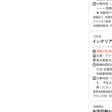
仕事内容 
＝＝＝ 勤
★ 体験型デ
制服あり
扶養
フリーター歓迎
未経験者歓迎
正社員
インテリ
ニーディックテ
月給230,0
交通・アク
東京都東京
勤務時間詳
21日 店舗
均残業時間
仕事内容 
す。 予定
募ください。 
業界未経験者歓
ブランクOK
交
業務委託
在宅可能