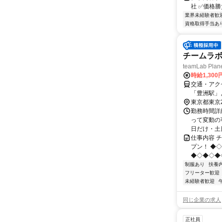
社 ✅価格
業界未経験者歓
資格取得手当あ
チームラボ
teamLab Plan
時給1,300
交通・アク
「豊洲駅」
東京都東京
勤務時間詳細
って変動の
日だけ・土日
仕事内容 チ
プン！ ◆
◆◇◆◇◆
制服あり
扶養
フリーター歓迎
未経験者歓迎
同じ企業の求人
正社員