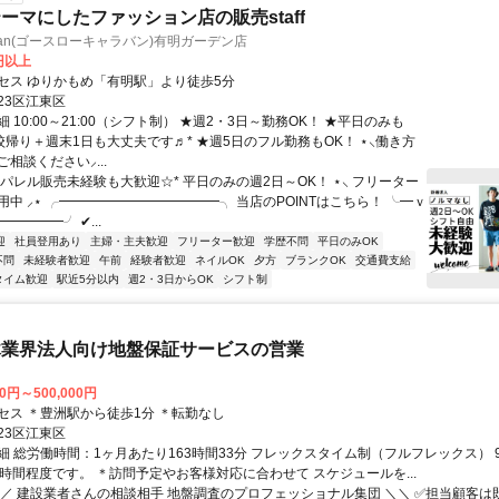
ーマにしたファッション店の販売staff
caravan(ゴースローキャラバン)有明ガーデン店
0円以上
セス ゆりかもめ「有明駅」より徒歩5分
23区江東区
 10:00～21:00（シフト制） ★週2・3日～勤務OK！ ★平日のみも
校帰り＋週末1日も大丈夫です♬* ★週5日のフル勤務もOK！ ⋆⸜働き方
相談ください⸝...
パレル販売未経験も大歓迎☆* 平日のみの週2日～OK！ ⋆⸜ フリーター
中 ⸝⋆ ╭━━━━━━━━━━━━╮ 当店のPOINTはこちら！ ╰━ｖ
━━━━╯ ✔...
迎
社員登用あり
主婦・主夫歓迎
フリーター歓迎
学歴不問
平日のみOK
不問
未経験者歓迎
午前
経験者歓迎
ネイルOK
夕方
ブランクOK
交通費支給
タイム歓迎
駅近5分以内
週2・3日からOK
シフト制
木業界法人向け地盤保証サービスの営業
00円～500,000円
セス ＊豊洲駅から徒歩1分 ＊転勤なし
23区江東区
 総労働時間：1ヶ月あたり163時間33分 フレックスタイム制（フルフレックス） 9:00
0時間程度です。 ＊訪問予定やお客様対応に合わせて スケジュールを...
／／ 建設業者さんの相談相手 地盤調査のプロフェッショナル集団 ＼＼ ✅担当顧客は