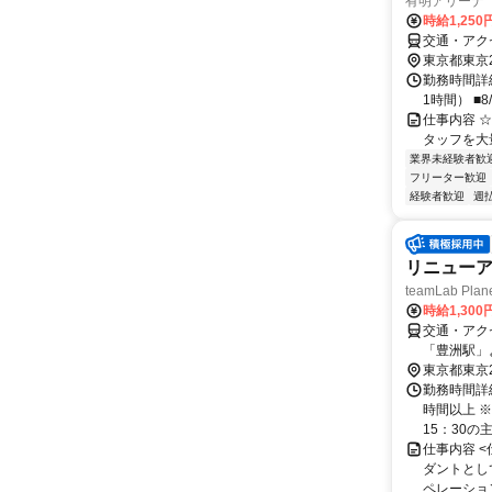
有明アリーナ
時給1,250
交通・アク
東京都東京
勤務時間詳細 
1時間） ■8/
仕事内容 
タッフを大
業界未経験者歓
フリーター歓迎
経験者歓迎
週
リニュー
teamLab Plan
時給1,300
交通・アク
「豊洲駅」
東京都東京
勤務時間詳細
時間以上 ※
15：30の主婦
仕事内容 
ダントとし
ペレーショ