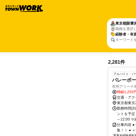
東京都
新豊
職種を選択
経験者・有
キーワード
2,281件
アルバイト・パ
バレーボ
有明アリーナ
時給1,25
交通・アク
東京都東京
勤務時間詳
ントを予定！
～22:00 ※
仕事内容 ●
集！！ ●･○･
業界未経験者歓