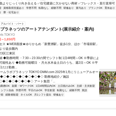
勝負よりじっくり向き合える ✅住宅建築に欠かせない商材 ✅フレックス・直行直帰可 ..
迎
資格取得支援あり
学歴不問
転勤なし
経験不問
研修あり
賞与あり
ブランクOK
育休あり
り
寮・社宅あり
アルバイト・パート
プラネッツのアートアテンダント(展示紹介・案内)
ets TOKYO
円～1,650円
セス ★WEB面接★ゆりかもめ「新豊洲駅」徒歩1分、ほか「市場前駅」
より徒歩圏内
23区江東区
 ◆勤務時間 ・7:30～23:30の間でシフト制 1日4時間～OK ※季節によ
可能性あり ◆勤務可能曜日 ・月火水木金土日のうち、週2日～OK ※平
だけ勤務...
ームラボプラネッツ TOKYO DMM.com 2025年1月にリニューアルオー
◇◆◇◆◇◆◇◆◇◆◇◆◇◆◇ 勤務地紹介／施設
◇◆◇◆◇◆◇◆◇◆◇ アート集団「...
内勤務OK
副業・WワークOK
1日4時間以内OK
土日祝のみOK
主婦・主夫歓迎
シフト自由
学歴不問
平日のみOK
学生歓迎
転勤なし
経験不問
英語
午前
経験者歓迎
ネイルOK
月1シフト提出
研修あり