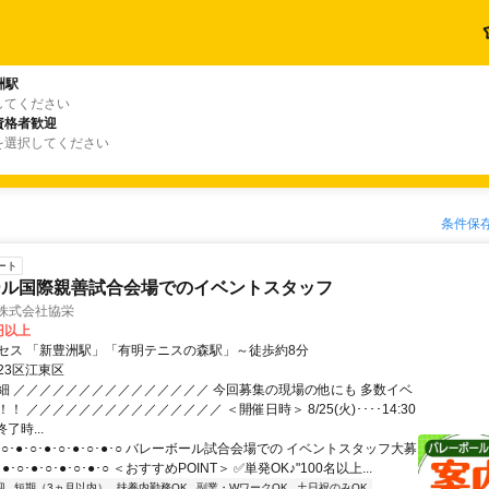
洲駅
してください
資格者歓迎
を選択してください
条件保
ート
ール国際親善試合会場でのイベントスタッフ
/株式会社協栄
0円以上
セス 「新豊洲駅」「有明テニスの森駅」～徒歩約8分
23区江東区
細 ／／／／／／／／／／／／／／／ 今回募集の現場の他にも 多数イベ
！ ／／／／／／／／／／／／／／／ ＜開催日時＞ 8/25(火)････14:30
終了時...
･○･●･○･●･○･●･○･●･○ バレーボール試合会場での イベントスタッフ大募
●･○･●･○･●･○･●･○ ＜おすすめPOINT＞ ✅単発OK♪"100名以上...
迎
短期（3ヵ月以内）
扶養内勤務OK
副業・WワークOK
土日祝のみOK