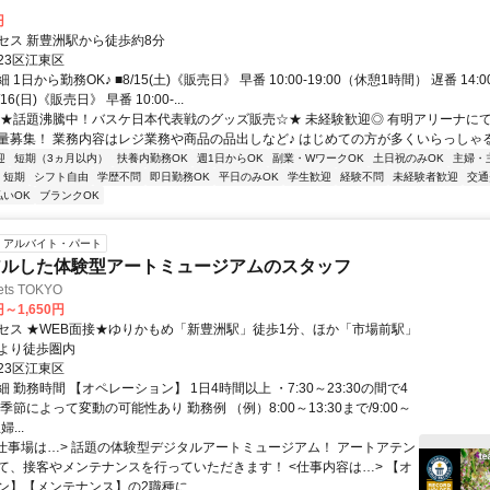
円
セス 新豊洲駅から徒歩約8分
23区江東区
1日から勤務OK♪ ■8/15(土)《販売日》 早番 10:00-19:00（休憩1時間） 遅番 14:00
16(日)《販売日》 早番 10:00-...
☆★話題沸騰中！バスケ日本代表戦のグッズ販売☆★ 未経験歓迎◎ 有明アリーナに
量募集！ 業務内容はレジ業務や商品の品出しなど♪ はじめての方が多くいらっしゃるの
迎
短期（3ヵ月以内）
扶養内勤務OK
週1日からOK
副業・WワークOK
土日祝のみOK
主婦・
短期
シフト自由
学歴不問
即日勤務OK
平日のみOK
学生歓迎
経験不問
未経験者歓迎
交通
払いOK
ブランクOK
アルバイト・パート
アルした体験型アートミュージアムのスタッフ
ets TOKYO
円～1,650円
セス ★WEB面接★ゆりかもめ「新豊洲駅」徒歩1分、ほか「市場前駅」
より徒歩圏内
23区江東区
 勤務時間 【オペレーション】 1日4時間以上 ・7:30～23:30の間で4
季節によって変動の可能性あり 勤務例 （例）8:00～13:30まで/9:00～
...
<仕事場は…> 話題の体験型デジタルアートミュージアム！ アートアテン
て、接客やメンテナンスを行っていただきます！ <仕事内容は…> 【オ
ン】【メンテナンス】の2職種に...