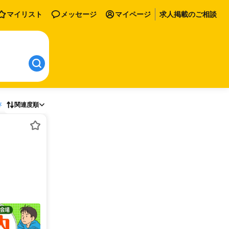
マイリスト
メッセージ
マイページ
求人掲載のご相談
存
関連度順