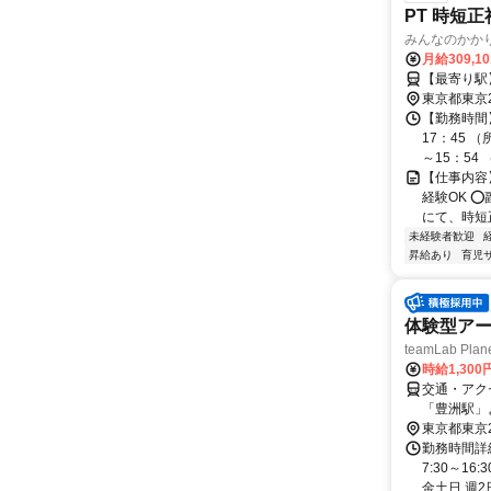
PT 時短正
みんなのかか
月給309,1
【最寄り駅
東京都東京
【勤務時間
17：45 
～15：54 
【仕事内容
経験OK 
にて、時短
未経験者歓迎
昇給あり
育児
体験型ア
teamLab Plan
時給1,300
交通・アク
「豊洲駅」
東京都東京
勤務時間詳
7:30～16
金土日 週2日