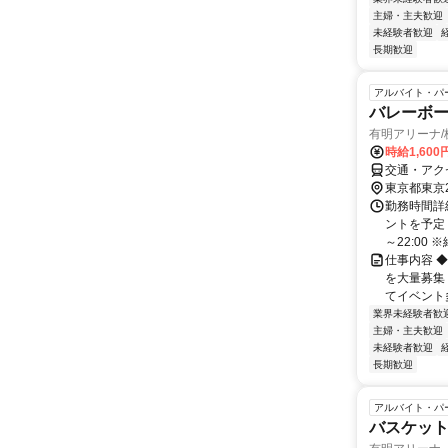
主婦・主夫歓迎
未経験者歓迎
長期歓迎
アルバイト・パ
バレーボ
有明アリーナ
時給1,60
交通・アク
東京都東京
勤務時間詳
ントを予定！
～22:00 ※
仕事内容 ◆
を大量募集！
てイベント多.
業界未経験者歓
主婦・主夫歓迎
未経験者歓迎
長期歓迎
アルバイト・パ
バスケッ