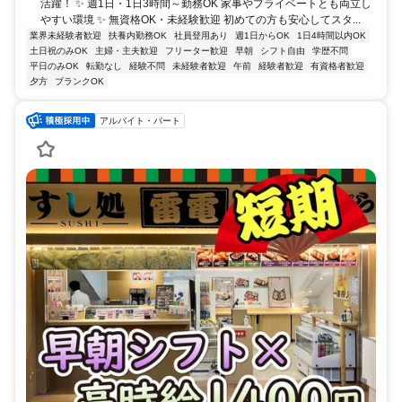
活躍！ ✨ 週1日・1日3時間～勤務OK 家事やプライベートとも両立し
やすい環境 ✨ 無資格OK・未経験歓迎 初めての方も安心してスタ...
業界未経験者歓迎
扶養内勤務OK
社員登用あり
週1日からOK
1日4時間以内OK
土日祝のみOK
主婦・主夫歓迎
フリーター歓迎
早朝
シフト自由
学歴不問
平日のみOK
転勤なし
経験不問
未経験者歓迎
午前
経験者歓迎
有資格者歓迎
夕方
ブランクOK
アルバイト・パート