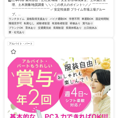
仕事内容 雇用形態：正社員 職種：安全管理/環境保全、土木施工管
理、土木測量/地質調査 ＼＼✨この求人のポイント✨／／ ￣￣￣￣￣
￣￣￣￣￣￣￣￣￣￣￣￣ ✅ 安定性抜群 プライム市場上場グルー
プ。...
ランチタイム
資格取得支援あり
バイク通勤OK
学歴不問
車通勤OK
固定時間制
職場見学可
転勤なし
経験者歓迎
有資格者歓迎
研修あり
賞与あり
ブランクOK
育休あり
交通費支給
長期歓迎
長期休暇あり
土日祝休み
寮・社宅あり
アルバイト・パート