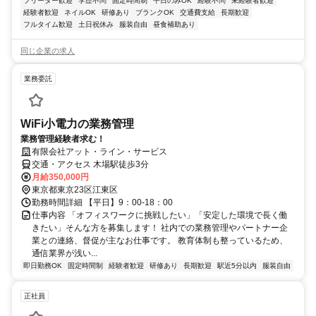
フリーター歓迎
学歴不問
固定時間制
平日のみOK
経験不問
未経験者歓迎
経験者歓迎
ネイルOK
研修あり
ブランクOK
交通費支給
長期歓迎
フルタイム歓迎
土日祝休み
服装自由
昼食補助あり
同じ企業の求人
業務委託
WiFi小電力の業務管理
業務管理経験者求む！
有限会社アット・ライン・サービス
交通・アクセス 木場駅徒歩3分
月給350,000円
東京都東京23区江東区
勤務時間詳細 【平日】9：00-18：00
仕事内容 「オフィスワークに挑戦したい」「安定した環境で長く働
きたい」そんな方を募集します！ 社内での業務管理やパートナー企
業との連絡、督促が主なお仕事です。 教育体制も整っているため、
通信業界が浅い...
即日勤務OK
固定時間制
経験者歓迎
研修あり
長期歓迎
駅近5分以内
服装自由
正社員