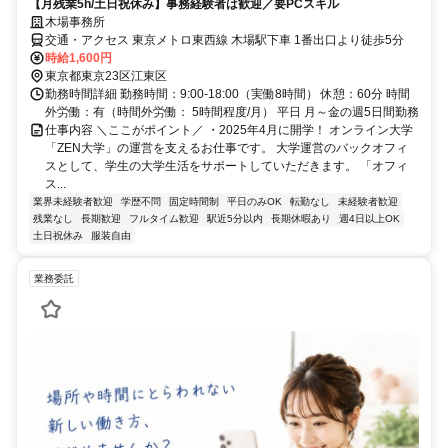
【月残業5h/土日祝休み】事務経験者は歓迎／要PCスキル
木場事務所
交通・アクセス 東京メトロ東西線 木場駅下車 1番出口より徒歩5分
時給1,600円
東京都東京23区江東区
勤務時間詳細 勤務時間：9:00-18:00（実働8時間） 休憩：60分 時間
外労働：有（時間外労働： 5時間程度/月） 平日 月～金の週5日間勤務
仕事内容 ＼ここがポイント／ ・2025年4月に開学！ オンライン大学
「ZEN大学」の運営を支えるお仕事です。 大学運営のバックオフィ
スとして、学生の大学生活をサポートしていただきます。 「オフィ
ス...
業界未経験者歓迎
学歴不問
固定時間制
平日のみOK
転勤なし
未経験者歓迎
残業なし
長期歓迎
フルタイム歓迎
駅近5分以内
長期休暇あり
週4日以上OK
土日祝休み
服装自由
業務委託