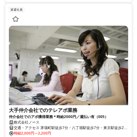
派遣社員
大手仲介会社でのテレアポ業務
仲介会社でのアポ獲得業務＊時給2000円／週払い有（005）
株式会社ノース
交通・アクセス 茅場町駅徒歩7分・八丁堀駅徒歩7分・東京駅徒歩20
分
時給2,000円～2,200円