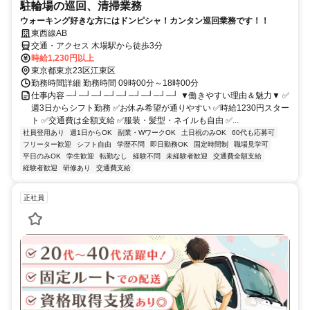
駐輪場の巡回、清掃業務
ウォーキング好きな方にはドンピシャ！カンタン巡回業務です！！
東西線AB
交通・アクセス 木場駅から徒歩3分
時給1,230円以上
東京都東京23区江東区
勤務時間詳細 勤務時間 09時00分～18時00分
仕事内容 ─┘─┘─┘─┘─┘─┘─┘─┘─┘ ▼働きやすい理由＆魅力▼ ✅
週3日からシフト勤務 ✅お休み希望が通りやすい ✅時給1230円スター
ト ✅交通費は全額支給 ✅服装・髪型・ネイルも自由 ✅...
社員登用あり
週1日からOK
副業・WワークOK
土日祝のみOK
60代も応募可
フリーター歓迎
シフト自由
学歴不問
即日勤務OK
固定時間制
職場見学可
平日のみOK
学生歓迎
転勤なし
経験不問
未経験者歓迎
交通費全額支給
経験者歓迎
研修あり
交通費支給
正社員