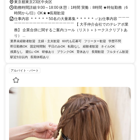
東京都東京23区中央区
勤務時間詳細 9:00～18:00 休憩：1時間 実働：8時間 ★時短勤務（6
時間から/日）OK★ ■長期歓迎
仕事内容 ＊＊＊＊＊50名の大量募集＊＊＊＊＊ ✅お仕事内容 ￣￣￣
￣￣￣￣￣￣￣￣￣￣￣￣￣￣￣￣ 【 大手仲介会社でのテレアポ業
務】 企業合併に関するご案内コール（リスト＋トークスクリプトあ
り） ...
業界未経験者歓迎
主婦・主夫歓迎
60代も応募可
フリーター歓迎
学歴不問
即日勤務OK
固定時間制
平日のみOK
転勤なし
経験者歓迎
ネイルOK
残業なし
週払いOK
研修あり
ブランクOK
育休あり
長期歓迎
フルタイム歓迎
駅近5分以内
長期休暇あり
アルバイト・パート