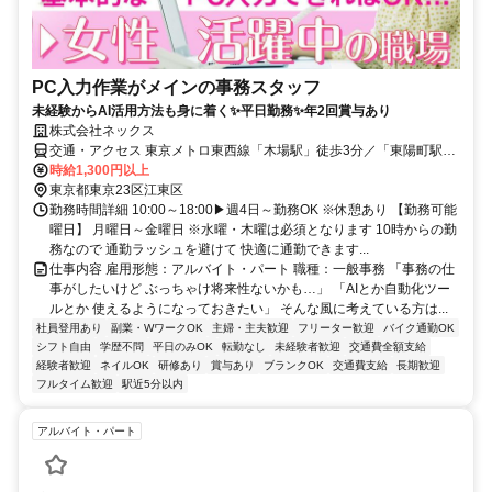
PC入力作業がメインの事務スタッフ
未経験からAI活用方法も身に着く✨平日勤務✨年2回賞与あり
株式会社ネックス
交通・アクセス 東京メトロ東西線「木場駅」徒歩3分／「東陽町駅」
徒歩12分、中央・総武各駅停車「錦糸町駅」からバス10分
時給1,300円以上
東京都東京23区江東区
勤務時間詳細 10:00～18:00▶週4日～勤務OK ※休憩あり 【勤務可能
曜日】 月曜日～金曜日 ※水曜・木曜は必須となります 10時からの勤
務なので 通勤ラッシュを避けて 快適に通勤できます...
仕事内容 雇用形態：アルバイト・パート 職種：一般事務 「事務の仕
事がしたいけど ぶっちゃけ将来性ないかも…」 「AIとか自動化ツー
ルとか 使えるようになっておきたい」 そんな風に考えている方は...
社員登用あり
副業・WワークOK
主婦・主夫歓迎
フリーター歓迎
バイク通勤OK
シフト自由
学歴不問
平日のみOK
転勤なし
未経験者歓迎
交通費全額支給
経験者歓迎
ネイルOK
研修あり
賞与あり
ブランクOK
交通費支給
長期歓迎
フルタイム歓迎
駅近5分以内
アルバイト・パート