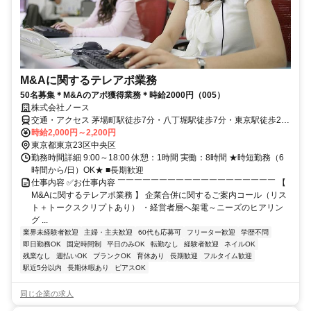
M&Aに関するテレアポ業務
50名募集＊M&Aのアポ獲得業務＊時給2000円（005）
株式会社ノース
交通・アクセス 茅場町駅徒歩7分・八丁堀駅徒歩7分・東京駅徒歩20
分
時給2,000円～2,200円
東京都東京23区中央区
勤務時間詳細 9:00～18:00 休憩：1時間 実働：8時間 ★時短勤務（6
時間から/日）OK★ ■長期歓迎
仕事内容 ✅お仕事内容 ￣￣￣￣￣￣￣￣￣￣￣￣￣￣￣￣￣￣￣ 【
M&Aに関するテレアポ業務 】 企業合併に関するご案内コール（リス
ト＋トークスクリプトあり） ・経営者層へ架電～ニーズのヒアリン
グ ...
業界未経験者歓迎
主婦・主夫歓迎
60代も応募可
フリーター歓迎
学歴不問
即日勤務OK
固定時間制
平日のみOK
転勤なし
経験者歓迎
ネイルOK
残業なし
週払いOK
ブランクOK
育休あり
長期歓迎
フルタイム歓迎
駅近5分以内
長期休暇あり
ピアスOK
同じ企業の求人