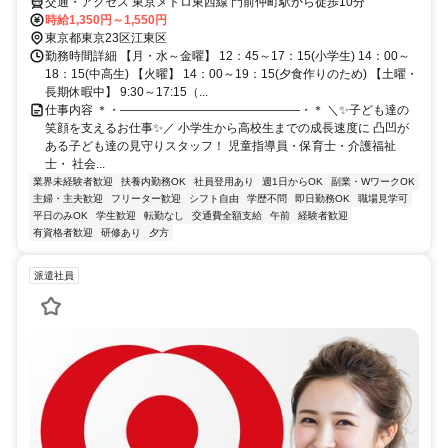
交通・アクセス 東京メトロ東西線 門前仲町駅から徒歩10分
時給1,350円～1,550円
東京都東京23区江東区
勤務時間詳細 【月・水～金曜】 12：45～17：15(小学生) 14：00～
18：15(中高生) 【火曜】 14：00～19：15(夕食作りのため) 【土曜・
長期休暇中】 9:30～17:15（...
仕事内容 ＊・―――――――――――――――・＊ ＼✨子ども達の
笑顔を支えるお仕事✨／ 小学生から高校生までの成長速度に 凸凹が
ある子ども達の見守りスタッフ！ 児童指導員・保育士・介護福祉
士・ 社会...
業界未経験者歓迎
扶養内勤務OK
社員登用あり
週1日からOK
副業・WワークOK
主婦・主夫歓迎
フリーター歓迎
シフト自由
学歴不問
即日勤務OK
職場見学可
平日のみOK
学生歓迎
転勤なし
交通費全額支給
午前
経験者歓迎
有資格者歓迎
研修あり
夕方
派遣社員