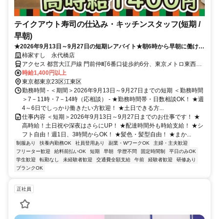
テイクアウト寿司の仕込み・キッチンスタッフ(短期 /
早朝)
★2026年9月13日～9月27日の短期レアバイト★朝6時から早朝に働ける
方歓迎！
柿家すし 永代橋店
アクセス 都営大江戸線 門前仲町6番口徒歩約6分、東京メトロ東西線/
ＪＲ中央本線 門前仲町1番口徒歩約7分、都営大江戸線 清澄白河A3口
時給1,400円以上
徒歩約12分
東京都東京23区江東区
勤務時間 - ＜期間＞2026年9月13日～9月27日までの短期 ＜勤務時間
＞7－11時・7－14時（応相談） - ★勤務時間帯・日数相談OK！ ★週
4～6日でしっかり働きたい方歓迎！ ★土日できる方...
仕事内容 ＜短期＞2026年9月13日～9月27日までのお仕事です！ ★
高時給！土日祝や深夜はさらにUP！ ★配達時間外も時給支給！ ★シ
フト自由！週1日、3時間からOK！ ★髪色・髪型自由！ ★まか...
制服あり
扶養内勤務OK
社員登用あり
副業・WワークOK
主婦・主夫歓迎
フリーター歓迎
給料前払いOK
短期
早朝
学歴不問
固定時間制
平日のみOK
学生歓迎
転勤なし
未経験者歓迎
交通費全額支給
午前
経験者歓迎
研修あり
ブランクOK
正社員