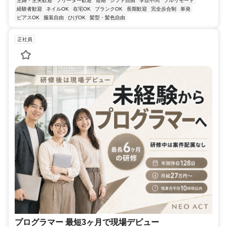
主婦・主夫歓迎
フリーター歓迎
短期
シフト自由
学歴不問
フルリモート
経験者歓迎
ネイルOK
在宅OK
ブランクOK
長期歓迎
完全歩合制
単発
ピアスOK
服装自由
ひげOK
髪型・髪色自由
正社員
プログラマー 最短3ヶ月で現場デビュー