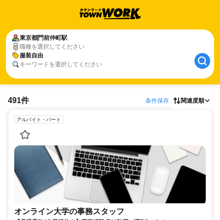
東京都
門前仲町駅
職種を選択してください
服装自由
キーワードを選択してください
491件
条件保存
関連度順
アルバイト・パート
オンライン大学の事務スタッフ