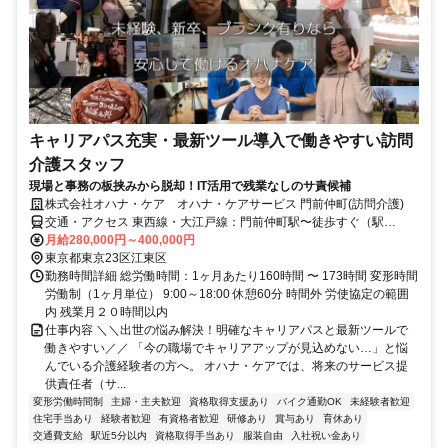
キャリアパス充実・最新ツール導入で働きやすい訪問
介護スタッフ
現場と事務の板挟みから脱却！IT活用で残業なしのサ責候補
株式会社オハナ・ケア オハナ・ケアサービス 門前仲町(訪問介護)
交通・アクセス 東西線・大江戸線：門前仲町駅〜徒歩すぐ（駅
近）、京葉線：越中島駅～徒歩すぐ（駅近） 自転車通勤OK
月給280,000円～400,000円
東京都東京23区江東区
勤務時間詳細 総労働時間：1ヶ月あたり160時間 〜 173時間 変形時間
労働制（1ヶ月単位） 9:00～18:00 休憩60分 時間外 労使協定の範囲
内 残業月２０時間以内
仕事内容 ＼＼出世の悩み解決！明確なキャリアパスと最新ツールで
働きやすい／／ 「今の職場でキャリアアップが見込めない…」と悩
んでいる介護経験者の方へ。 オハナ・ケアでは、将来のサービス提
供責任者（サ...
変形労働時間制
主婦・主夫歓迎
資格取得支援あり
バイク通勤OK
未経験者歓迎
住宅手当あり
経験者歓迎
有資格者歓迎
研修あり
賞与あり
育休あり
交通費支給
駅近5分以内
資格取得手当あり
服装自由
入社祝い金あり