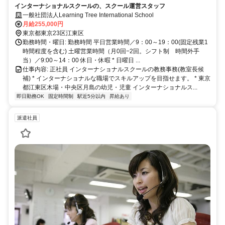
インターナショナルスクールの、スクール運営スタッフ
一般社団法人Learning Tree International School
月給255,000円
東京都東京23区江東区
勤務時間・曜日: 勤務時間 平日営業時間／9：00～19：00(固定残業1
時間程度を含む) 土曜営業時間（月0回−2回。シフト制 時間外手
当）／9:00～14：00 休日・休暇 * 日曜日 ...
仕事内容: 正社員 インターナショナルスクールの教務事務(教室長候
補) * インターナショナルな職場でスキルアップを目指せます。 * 東京
都江東区木場・中央区月島の幼児・児童 インターナショナルス...
即日勤務OK
固定時間制
駅近5分以内
昇給あり
派遣社員