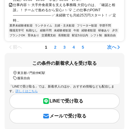
仕事内容 ✨ 大手外食産業を支える事務職 大切なのは、「確認と相
談」！ チームで進めるから安心♪ ✨ 💡 この仕事のPOINT
――――――――――― ✅ 未経験でも月給25万円スタート！ ✅ 定
時...
業界未経験者歓迎
ランチタイム
主婦・主夫歓迎
フリーター歓迎
学歴不問
職場見学可
転勤なし
経験不問
未経験者歓迎
午前
経験者歓迎
研修あり
夕方
ブランクOK
育休あり
交通費支給
長期歓迎
駅近5分以内
シフト制
服装自由
前へ
次へ
1
2
3
4
5
この条件の新着求人を受け取る
東京都 / 門前仲町駅
服装自由
「LINEで受け取る」では、新着求人のほか、おすすめ情報なども配信しま
す。
詳しくはこちら
LINEで受け取る
メールで受け取る