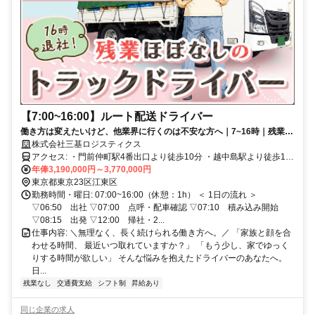
【7:00~16:00】ルート配送ドライバー
働き方は変えたいけど、他業界に行くのは不安な方へ｜7~16時｜残業ほ
ぼなし｜資格取得支援あり｜週休2日制
株式会社三基ロジスティクス
アクセス: ・門前仲町駅4番出口より徒歩10分 ・越中島駅より徒歩10
分 ・自転車通勤可
年俸3,190,000円～3,770,000円
東京都東京23区江東区
勤務時間・曜日: 07:00~16:00（休憩：1h） ＜ 1日の流れ ＞
▽06:50 出社 ▽07:00 点呼・配車確認 ▽07:10 積み込み開始
▽08:15 出発 ▽12:00 帰社・2...
仕事内容: ＼無理なく、長く続けられる働き方へ。／ 「家族と顔を合
わせる時間、 最近いつ取れていますか？」 「もう少し、家でゆっく
りする時間が欲しい」 そんな悩みを抱えたドライバーのあなたへ。
日...
残業なし
交通費支給
シフト制
昇給あり
同じ企業の求人