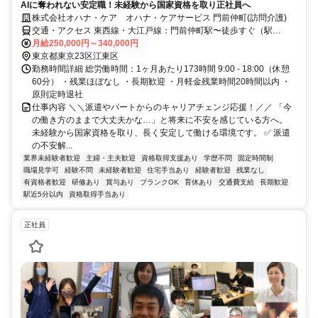
AIに奪われない安定職！未経験から国家資格を取り正社員へ
株式会社オハナ・ケア オハナ・ケアサービス 門前仲町(訪問介護)
交通・アクセス 東西線・大江戸線：門前仲町駅〜徒歩すぐ（駅
近）、京葉線：越中島駅～徒歩すぐ（駅近） 自転車通勤OK
月給250,000円～340,000円
東京都東京23区江東区
勤務時間詳細 総労働時間：1ヶ月あたり173時間 9:00 - 18:00（休憩
60分） ・残業ほぼなし ・長期歓迎 ・月軽金残業時間20時間以内 ・
原則定時退社
仕事内容 ＼＼派遣やパートからのキャリアチェンジ応援！／／ 「今
の働き方のままで大丈夫かな…」と将来に不安を感じている方へ。
未経験から国家資格を取り、長く安定して働ける環境です。 ✅ 派遣
の不安解...
業界未経験者歓迎
主婦・主夫歓迎
資格取得支援あり
学歴不問
固定時間制
職場見学可
経験不問
未経験者歓迎
住宅手当あり
経験者歓迎
残業なし
有資格者歓迎
研修あり
賞与あり
ブランクOK
育休あり
交通費支給
長期歓迎
駅近5分以内
資格取得手当あり
正社員