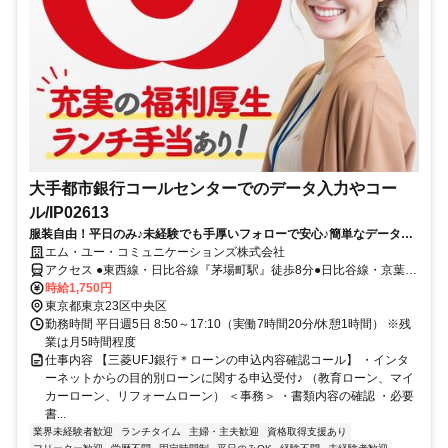
大手都市銀行コールセンターでのデータ入力やコー
ル/IP02613
服装自由！平日のみ♪未経験でも手厚いフォローで安心♪簡単なデータ入
力やコール
エム・ユー・コミュニケーションズ株式会社
アクセス ●東西線・日比谷線『茅場町駅』徒歩8分●日比谷線・京葉線
『八丁堀駅』徒歩6分
時給1,750円
東京都東京23区中央区
勤務時間 平日週5日 8:50～17:10（実働7時間20分/休憩1時間） ※残
業は月5時間程度
仕事内容 【三菱UFJ銀行＊ローンの申込内容確認コール】 ・インタ
ーネットからの目的別ローンに関する申込受付♪ （教育ローン、マイ
カーローン、リフォームローン） ＜事務＞ ・書類内容の確認 ・必要
書...
業界未経験者歓迎
ランチタイム
主婦・主夫歓迎
資格取得支援あり