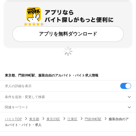
アプリを無料ダウンロード
東京都、門前仲町駅、服装自由のアルバイト・バイト求人情報
求人の詳細を表示
条件を追加・変更して検索
市区町村を追加・変更
関連キーワード
完全在宅ワーク 全国
シール貼り 在宅
現在地周辺
ガチャガチャ
犬カフェ
東京都
駅を追加・変更
バイトTOP
東京都
東京23区
江東区
門前仲町駅
服装自由のア
東京都
すべて
ルバイト・バイト・求人
東京23区
すべて
職種を追加・変更
JR東海道本線(東京～熱海)
千代田区
中央区
港区
新宿区
文京区
台東区
墨田区
江東区
品川区
目黒区
大田区
東京駅
新橋駅
品川駅
飲食・フードサービス
世田谷区
渋谷区
中野区
杉並区
豊島区
北区
荒川区
板橋区
練馬区
足立区
葛飾区