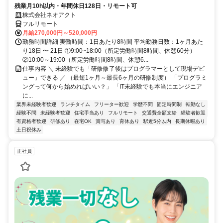
残業月10h以内・年間休日128日・リモート可
株式会社ネオアクト
フルリモート
月給270,000円～520,000円
勤務時間詳細 実働時間：1日あたり8時間 平均勤務日数：1ヶ月あた
り18日 〜 21日 ①9:00~18:00（所定労働時間8時間、休憩60分）
②10:00～19:00（所定労働時間8時間、休憩6...
仕事内容 ＼ 未経験でも「研修修了後はプログラマーとして現場デビ
ュー」できる ／ （最短1ヶ月～最長6ヶ月の研修制度） 「プログラミ
ングって何から始めればいい？」 「IT未経験でも本当にエンジニア
に...
業界未経験者歓迎
ランチタイム
フリーター歓迎
学歴不問
固定時間制
転勤なし
経験不問
未経験者歓迎
住宅手当あり
フルリモート
交通費全額支給
経験者歓迎
有資格者歓迎
研修あり
在宅OK
賞与あり
育休あり
駅近5分以内
長期休暇あり
土日祝休み
正社員