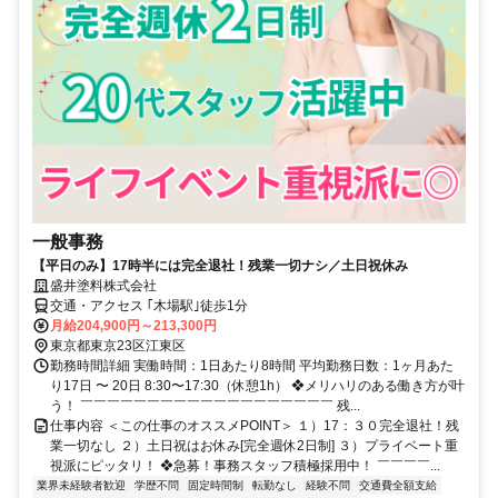
一般事務
【平日のみ】17時半には完全退社！残業一切ナシ／土日祝休み
盛井塗料株式会社
交通・アクセス ｢木場駅｣徒歩1分
月給204,900円～213,300円
東京都東京23区江東区
勤務時間詳細 実働時間：1日あたり8時間 平均勤務日数：1ヶ月あた
り17日 〜 20日 8:30〜17:30（休憩1h） ❖メリハリのある働き方が叶
う！ ￣￣￣￣￣￣￣￣￣￣￣￣￣￣￣￣￣￣￣ 残...
仕事内容 ＜この仕事のオススメPOINT＞ １）17：３０完全退社！残
業一切なし ２）土日祝はお休み[完全週休2日制] ３）プライベート重
視派にピッタリ！ ❖急募！事務スタッフ積極採用中！ ￣￣￣￣...
業界未経験者歓迎
学歴不問
固定時間制
転勤なし
経験不問
交通費全額支給