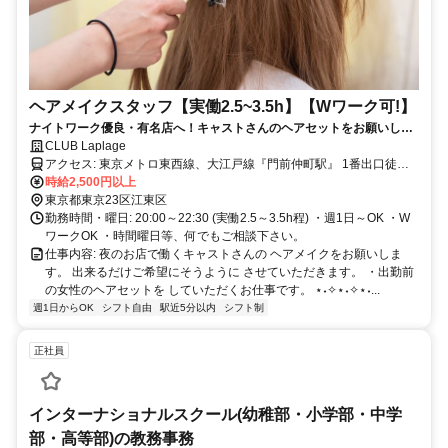
ヘアメイクスタッフ【実働2.5~3.5h】【Wワーク可!】
ナイトワーク優良・有名店へ！キャストさんのヘアセットをお願いしま
す。
CLUB Laplage
アクセス: 東京メトロ東西線、大江戸線『門前仲町駅』 1番出口徒歩1
分
時給2,500円以上
東京都東京23区江東区
勤務時間・曜日: 20:00～22:30 (実働2.5～3.5h程) ・週1日～OK ・W
ワークOK ・時間曜日等、何でもご相談下さい。
仕事内容: 夜のお店で働くキャストさんの ヘアメイクをお願いしま
す。 出来るだけご希望にそうように させていただきます。 ・出勤前
の女性のヘアセットを していただくお仕事です。 ⋆˖✧⋆˖✧⋆˖...
週1日からOK
シフト自由
駅近5分以内
シフト制
正社員
インターナショナルスクール(幼稚部・小学部・中学
部・高等部)の教務事務