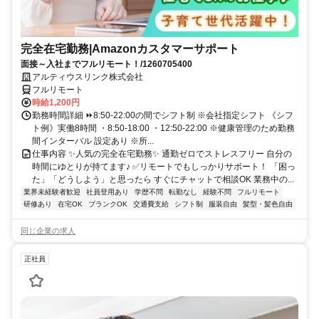
完全在宅勤務|Amazonカスタマーサポート
面接～入社までフルリモート！/1260705400
アルティウスリンク株式会社
フルリモート
時給1,200円
勤務時間詳細 ⏩8:50-22:00の間でシフト制 ※会社指定シフト 《シフ
ト例》実働8時間 ・8:50-18:00 ・12:50-22:00 ※健康管理のため勤務
間インターバル 設定あり ※所...
仕事内容 ✨人気の完全在宅勤務✨ 通勤ゼロでストレスフリー 自分の
時間にゆとりが持てます♪ ✅リモートでもしっかりサポート！ 「困っ
た」「どうしよう」と思ったら すぐにチャットで相談OK 業務中の...
業界未経験者歓迎
社員登用あり
学歴不問
転勤なし
経験不問
フルリモート
研修あり
在宅OK
ブランクOK
交通費支給
シフト制
服装自由
髪型・髪色自由
同じ企業の求人
正社員