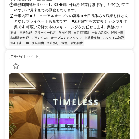
勤務時間詳細 9:00～17:30 ◆週5日勤務 残業はほぼなし！予定が立て
やすい♪ 2月末までの勤務となります。
仕事内容 ■リニューアルオープンの募集 ■土日祝休み＆残業もほとん
どなし プライベートも充実です！ ■未経験でも大丈夫！ シンプル作
業です 幅広い分野の本のスキャニングをお任せします｡ 業務の中...
主婦・主夫歓迎
フリーター歓迎
学歴不問
固定時間制
平日のみOK
経験不問
未経験者歓迎
ブランクOK
オープニングスタッフ
交通費支給
フルタイム歓迎
週4日以上OK
服装自由
送迎あり
髪型・髪色自由
アルバイト・パート