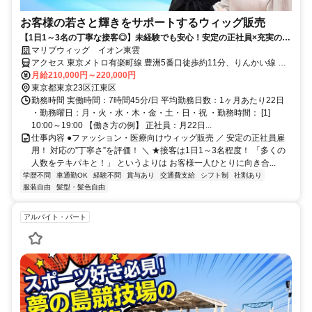
お客様の若さと輝きをサポートするウィッグ販売
【1日1～3名の丁寧な接客◎】未経験でも安心！安定の正社員×充実の福
利厚生◎車通勤もOK♪
マリブウィッグ イオン東雲
アクセス 東京メトロ有楽町線 豊洲5番口徒歩約11分、りんかい線 東
雲（東京都）B出口徒歩約13分、東京メトロ有楽町線 辰巳1番口徒歩
月給210,000円～220,000円
約15分
東京都東京23区江東区
勤務時間 実働時間：7時間45分/日 平均勤務日数：1ヶ月あたり22日
・勤務曜日：月・火・水・木・金・土・日・祝 ・勤務時間： [1]
10:00～19:00 【働き方の例】 正社員：月22日...
仕事内容 ●ファッション・医療向けウィッグ販売 ／ 安定の正社員雇
用！ 対応の”丁寧さ”を評価！ ＼ ★接客は1日1～3名程度！ 「多くの
人数をテキパキと！」 というよりは お客様一人ひとりに向き合...
学歴不問
車通勤OK
経験不問
賞与あり
交通費支給
シフト制
社割あり
服装自由
髪型・髪色自由
アルバイト・パート