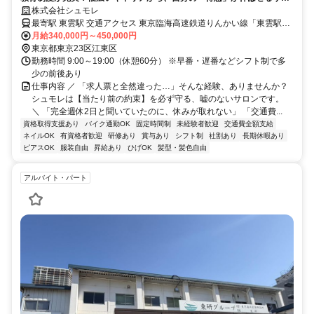
ンです。
株式会社シュモレ
最寄駅 東雲駅 交通アクセス 東京臨海高速鉄道りんかい線「東雲駅」
より徒歩約10分 有楽町線「辰巳駅」より徒歩8～12分 ※勤務地は
月給340,000円～450,000円
【シュモレ ポルターレ（Shumore Portare）】の店舗となります ●バ
東京都東京23区江東区
イク通勤OK
勤務時間 9:00～19:00（休憩60分） ※早番・遅番などシフト制で多
少の前後あり
仕事内容 ／ 「求人票と全然違った…」そんな経験、ありませんか？
シュモレは【当たり前の約束】を必ず守る、嘘のないサロンです。
＼ 「完全週休2日と聞いていたのに、休みが取れない」 「交通費...
資格取得支援あり
バイク通勤OK
固定時間制
未経験者歓迎
交通費全額支給
ネイルOK
有資格者歓迎
研修あり
賞与あり
シフト制
社割あり
長期休暇あり
ピアスOK
服装自由
昇給あり
ひげOK
髪型・髪色自由
アルバイト・パート