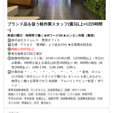
ブランド品を扱う軽作業スタッフ(週3以上×1日5時間
~)
希望の曜日・時間帯で働く★WワークOK★カンタン作業（豊洲）
株式会社タイムレス 豊洲オフィス
交通・アクセス 「豊洲駅」より徒歩10分 ★交通費全額支給
時給1,400円以上
東京都東京23区江東区
勤務時間詳細 シフト制：10:00〜19:00の間、1日5時間以上（平日の
み勤務） 6時間を超える場合は休憩1時間あり 例）6時間の場合（休
憩1時間あり） 10時-17時、11時-18時、12時-1...
仕事内容 ＊・。＊。・＊・。＊。・＊・。＊。・＊ 髪色・ネイル・
ひげ自由！自分らしいスタイルで働ける♪ オシャレも楽しみながら、
無理なく働ける環境です◎ 未経験・アルバイトデビュー歓迎！ Wワ
ーク・...
業界未経験者歓迎
ランチタイム
社員登用あり
副業・WワークOK
隔週シフト提出
主婦・主夫歓迎
フリーター歓迎
シフト自由
学歴不問
平日のみOK
学生歓迎
転勤なし
経験不問
未経験者歓迎
交通費全額支給
午前
ネイルOK
研修あり
夕方
賞与あり