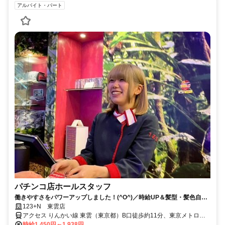
アルバイト・パート
パチンコ店ホールスタッフ
働きやすさをパワーアップしました！(^O^)／時給UP＆髪型・髪色自由
★ネイルもOK♪
123+N 東雲店
アクセス りんかい線 東雲（東京都）B口徒歩約11分、東京メトロ有
楽町線 豊洲6a口徒歩約12分、ゆりかもめ 豊洲2番口徒歩約14分 東雲
時給1,450円～1,938円