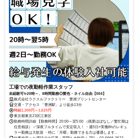
工場での夜勤軽作業スタッフ
未経験可✨20時～、8時間勤務◎髪色・ネイル自由【004】
株式会社ラクスルファクトリー 豊洲プリントセンター
交通・アクセス 「豊洲駅」より徒歩13分
時給1,300円～1,625円
東京都東京23区江東区
勤務時間詳細 【勤務時間】20:00～翌5:00 （残業ほぼなし／繁忙期は
任意相談） ✅深夜フルタイムで安定収入！ ・週5日×実働8hのレギュ
ラー勤務は大歓迎 ・特に「月曜」勤務できる方は優遇します...