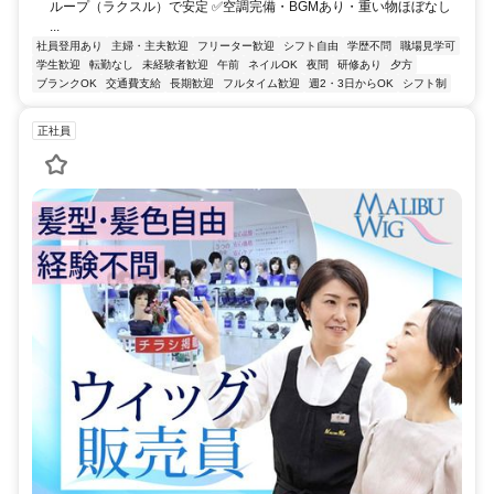
ループ（ラクスル）で安定 ✅空調完備・BGMあり・重い物ほぼなし
...
社員登用あり
主婦・主夫歓迎
フリーター歓迎
シフト自由
学歴不問
職場見学可
学生歓迎
転勤なし
未経験者歓迎
午前
ネイルOK
夜間
研修あり
夕方
ブランクOK
交通費支給
長期歓迎
フルタイム歓迎
週2・3日からOK
シフト制
正社員