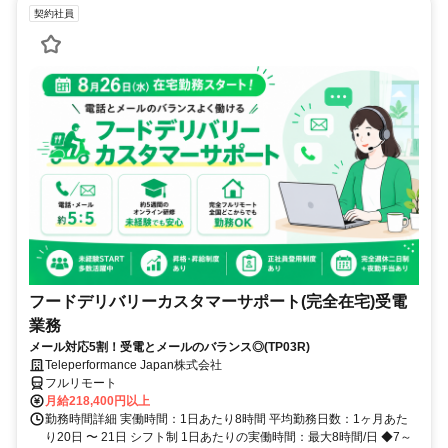
契約社員
フードデリバリーカスタマーサポート(完全在宅)受電
業務
メール対応5割！受電とメールのバランス◎(TP03R)
Teleperformance Japan株式会社
フルリモート
月給218,400円以上
勤務時間詳細 実働時間：1日あたり8時間 平均勤務日数：1ヶ月あた
り20日 〜 21日 シフト制 1日あたりの実働時間：最大8時間/日 ◆7～