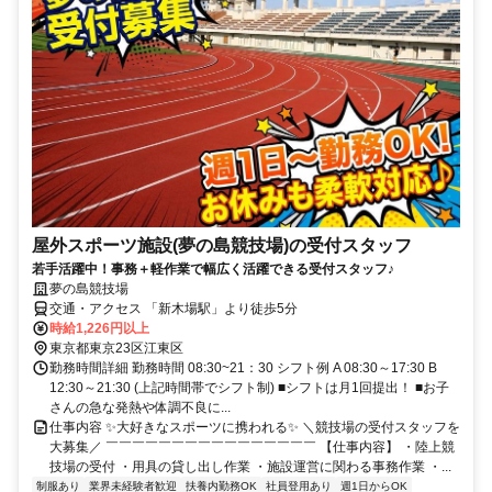
屋外スポーツ施設(夢の島競技場)の受付スタッフ
若手活躍中！事務＋軽作業で幅広く活躍できる受付スタッフ♪
夢の島競技場
交通・アクセス 「新木場駅」より徒歩5分
時給1,226円以上
東京都東京23区江東区
勤務時間詳細 勤務時間 08:30~21：30 シフト例 A 08:30～17:30 B
12:30～21:30 (上記時間帯でシフト制) ■シフトは月1回提出！ ■お子
さんの急な発熱や体調不良に...
仕事内容 ✨大好きなスポーツに携われる✨ ＼競技場の受付スタッフを
大募集／ ￣￣￣￣￣￣￣￣￣￣￣￣￣￣￣￣ 【仕事内容】 ・陸上競
技場の受付 ・用具の貸し出し作業 ・施設運営に関わる事務作業 ・...
制服あり
業界未経験者歓迎
扶養内勤務OK
社員登用あり
週1日からOK