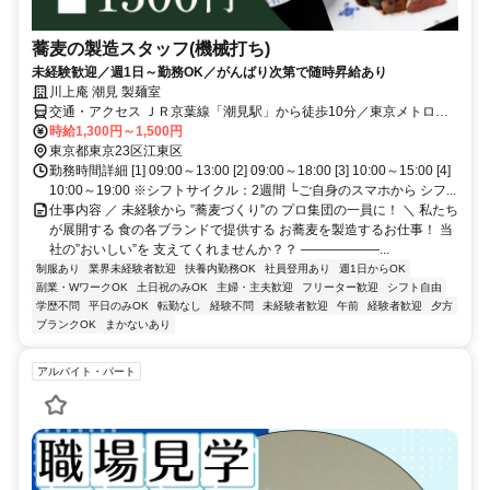
蕎麦の製造スタッフ(機械打ち)
未経験歓迎／週1日～勤務OK／がんばり次第で随時昇給あり
川上庵 潮見 製麺室
交通・アクセス ＪＲ京葉線「潮見駅」から徒歩10分／東京メトロ有
楽町線「辰巳駅」から徒歩17分
時給1,300円～1,500円
東京都東京23区江東区
勤務時間詳細 [1] 09:00～13:00 [2] 09:00～18:00 [3] 10:00～15:00 [4]
10:00～19:00 ※シフトサイクル：2週間 └ご自身のスマホから シフ...
仕事内容 ／ 未経験から ”蕎麦づくり”の プロ集団の一員に！ ＼ 私たち
が展開する 食の各ブランドで提供する お蕎麦を製造するお仕事！ 当
社の”おいしい”を 支えてくれませんか？？ ――――――...
制服あり
業界未経験者歓迎
扶養内勤務OK
社員登用あり
週1日からOK
副業・WワークOK
土日祝のみOK
主婦・主夫歓迎
フリーター歓迎
シフト自由
学歴不問
平日のみOK
転勤なし
経験不問
未経験者歓迎
午前
経験者歓迎
夕方
ブランクOK
まかないあり
アルバイト・パート