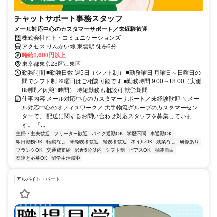
チャットサポート事務スタッフ
メール対応中心のカスタマーサポート／未経験歓迎
株式会社ヒト・コミュニケーションズ
アクセス りんかい線 東雲駅 徒歩6分
時給1,600円以上
東京都東京23区江東区
勤務時間 ■勤務日数 週5日（シフト制） ■勤務曜日 月曜日～日曜日の
間でシフト制 ※曜日はご相談可能です ■勤務時間 9:00～18:00（実働
8時間／休憩1時間） 時短勤務も相談可 就労期間...
仕事内容 メール対応中心のカスタマーサポート／未経験歓迎 ＼メー
ル対応中心のオフィスワーク／ 大手物流グループのカスタマーセン
ターで、 配送に関するお問い合わせ対応スタッフを募集していま
す。 「...
主婦・主夫歓迎
フリーター歓迎
バイク通勤OK
学歴不問
車通勤OK
即日勤務OK
転勤なし
未経験者歓迎
経験者歓迎
ネイルOK
残業なし
研修あり
ブランクOK
交通費支給
駅近5分以内
シフト制
ピアスOK
服装自由
友達と応募OK
留学生活躍中
アルバイト・パート