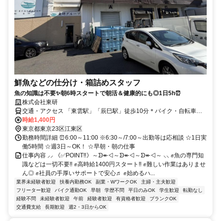
鮮魚などの仕分け・箱詰めスタッフ
魚の知識は不要✨朝6時スタートで朝活＆健康的にも◎1日5h⏰
株式会社東研
交通・アクセス 「東雲駅」「辰巳駅」徒歩10分＊バイク・自転車通
勤OK
時給1,400円
東京都東京23区江東区
勤務時間詳細 ⏰6:00～11:00 ※6:30～/7:00～出勤等は応相談 ☆1日実
働5時間 ☆週3日～OK！ ☆早朝・朝の仕事
仕事内容 ⸝⸝ 《✅POINT‼》～ᗦ↞◁～ᗦ↞◁～ᗦ↞◁～ ⸜⸜ ✊魚の専門知
識などは一切不要‼ ✊高時給1400円スタート‼ ✊難しい作業はありませ
ん◎ ✊社員の手厚いサポートで安心♬ ✊始めるハ...
業界未経験者歓迎
扶養内勤務OK
副業・WワークOK
主婦・主夫歓迎
フリーター歓迎
バイク通勤OK
早朝
学歴不問
平日のみOK
学生歓迎
転勤なし
経験不問
未経験者歓迎
午前
経験者歓迎
有資格者歓迎
ブランクOK
交通費支給
長期歓迎
週2・3日からOK