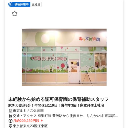
正社員
未経験から始める認可保育園の保育補助スタッフ
駅チカ徒歩8分！年間休日119日！賞与年3回！家電付借上社宅
東雲ルミナス保育園
交通・アクセス 有楽町線 豊洲駅から徒歩８分、りんかい線 東雲駅か
ら徒歩８分
月給209,230円以上
東京都東京23区江東区