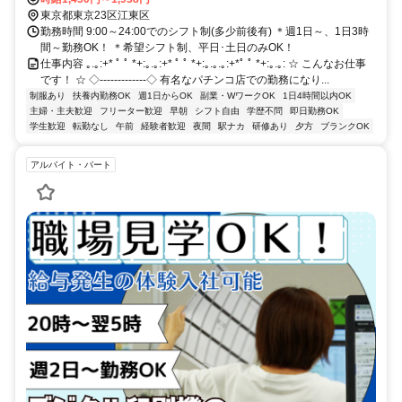
駅より徒歩12分
東京都東京23区江東区
勤務時間 9:00～24:00でのシフト制(多少前後有) ＊週1日～、1日3時
間～勤務OK！ ＊希望シフト制、平日･土日のみOK！
仕事内容 ｡.｡:+* ﾟ ﾟ *+:｡.｡:+* ﾟ ﾟ *+:｡.｡.｡:+*ﾟ ﾟ *+:｡.｡: ☆ こんなお仕事
です！ ☆ ◇‐‐‐‐‐‐‐‐‐‐‐‐‐◇ 有名なパチンコ店での勤務になり...
制服あり
扶養内勤務OK
週1日からOK
副業・WワークOK
1日4時間以内OK
主婦・主夫歓迎
フリーター歓迎
早朝
シフト自由
学歴不問
即日勤務OK
学生歓迎
転勤なし
午前
経験者歓迎
夜間
駅ナカ
研修あり
夕方
ブランクOK
アルバイト・パート