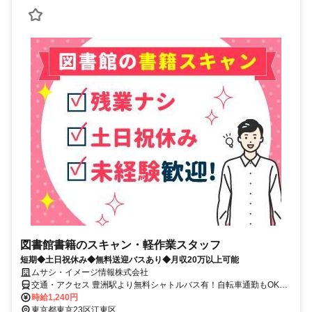
図書館書籍のスキャン・軽作業スタッフ
短期◆土日祝休み◆無料送迎バスあり◆月収20万以上可能
ムサシ・イメージ情報株式会社
交通・アクセス 豊洲駅より無料シャトルバス有！自転車通勤もOK★
交通費規定内支給(月2万1000円まで）
時給1,240円
東京都東京23区江東区