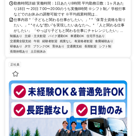
勤務時間詳細 実働時間：1日あたり8時間 平均勤務日数：1ヶ月あた
り18日 〜 20日 7:00〜20:00のうち実働8時間 ※シフト制／ 学校行事
などでのお休みの調整可能です ※平均残業時間は...
仕事内容 *「子どもと関わる仕事がしたい。」* *「保育士資格を取り
たい。」* *そんな“想い”を実現したいあなたへ。* 「人と関わる仕事
がしたい」 「やっぱり子どもと関わる仕事にチャレンジしたい」...
制服あり
主婦・主夫歓迎
バイク通勤OK
車通勤OK
住宅手当あり
交通費全額支給
午前
経験者歓迎
残業なし
有資格者歓迎
食費補助あり
研修あり
夕方
ブランクOK
育休あり
交通費支給
長期歓迎
シフト制
長期休暇あり
土日祝休み
正社員