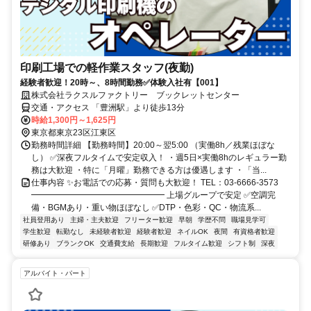
印刷工場での軽作業スタッフ(夜勤)
経験者歓迎！20時～、8時間勤務✅体験入社有【001】
株式会社ラクスルファクトリー ブックレットセンター
交通・アクセス 「豊洲駅」より徒歩13分
時給1,300円～1,625円
東京都東京23区江東区
勤務時間詳細 【勤務時間】20:00～翌5:00 （実働8h／残業ほぼな
し） ✅深夜フルタイムで安定収入！ ・週5日×実働8hのレギュラー勤
務は大歓迎 ・特に「月曜」勤務できる方は優遇します ・「当...
仕事内容 ✨お電話での応募・質問も大歓迎！ TEL：03-6666-3573
━━━━━━━━━━━━━━━━ 上場グループで安定 ✅空調完
備・BGMあり・重い物ほぼなし ✅DTP・色彩・QC・物流系...
社員登用あり
主婦・主夫歓迎
フリーター歓迎
早朝
学歴不問
職場見学可
学生歓迎
転勤なし
未経験者歓迎
経験者歓迎
ネイルOK
夜間
有資格者歓迎
研修あり
ブランクOK
交通費支給
長期歓迎
フルタイム歓迎
シフト制
深夜
アルバイト・パート