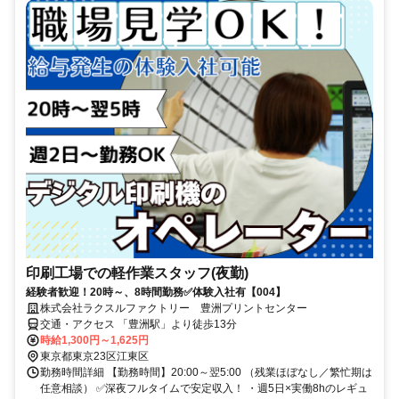
印刷工場での軽作業スタッフ(夜勤)
経験者歓迎！20時～、8時間勤務✅体験入社有【004】
株式会社ラクスルファクトリー 豊洲プリントセンター
交通・アクセス 「豊洲駅」より徒歩13分
時給1,300円～1,625円
東京都東京23区江東区
勤務時間詳細 【勤務時間】20:00～翌5:00 （残業ほぼなし／繁忙期は
任意相談） ✅深夜フルタイムで安定収入！ ・週5日×実働8hのレギュ