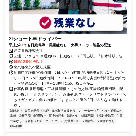
2tショート車ドライバー
早上がりでも日給保障！長距離なし！大手メーカー製品の配送
汐留運送株式会社
交通・アクセス 車通勤OK！転勤なし！/「辰巳駅」「新木場駅」徒歩
10分
日給12,000円以上
東京都東京23区江東区
勤務時間詳細 実働時間：1日あたり8時間 平均勤務日数：1ヶ月あた
り22日 〜 26日 勤務時間： 6:00～15:00の間で実働8時間 配送が終わ
り次第退勤OK！ 14時～15時頃に終わる日も多...
仕事内容 雇用形態：正社員 職種：その他交通/運輸/物流専門職、配
送/宅配/セールスドライバー、倉庫/配送フォークリフトドライバー ＼
もうガチガチに働くの疲れてません？／ 週休2日でムリなく働ける
案...
制服あり
業界未経験者歓迎
資格取得支援あり
フリーター歓迎
バイク通勤OK
早朝
学歴不問
車通勤OK
固定時間制
転勤なし
経験不問
未経験者歓迎
午前
残業なし
有資格者歓迎
ブランクOK
交通費支給
長期歓迎
長期休暇あり
服装自由