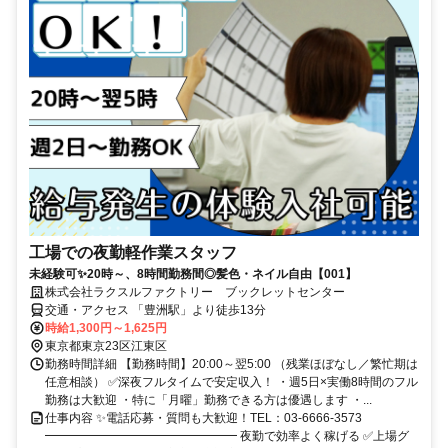
工場での夜勤軽作業スタッフ
未経験可✨20時～、8時間勤務間◎髪色・ネイル自由【001】
株式会社ラクスルファクトリー ブックレットセンター
交通・アクセス 「豊洲駅」より徒歩13分
時給1,300円～1,625円
東京都東京23区江東区
勤務時間詳細 【勤務時間】20:00～翌5:00 （残業ほぼなし／繁忙期は
任意相談） ✅深夜フルタイムで安定収入！ ・週5日×実働8時間のフル
勤務は大歓迎 ・特に「月曜」勤務できる方は優遇します ・...
仕事内容 ✨電話応募・質問も大歓迎！TEL：03-6666-3573
━━━━━━━━━━━━━━━━ 夜勤で効率よく稼げる ✅上場グ