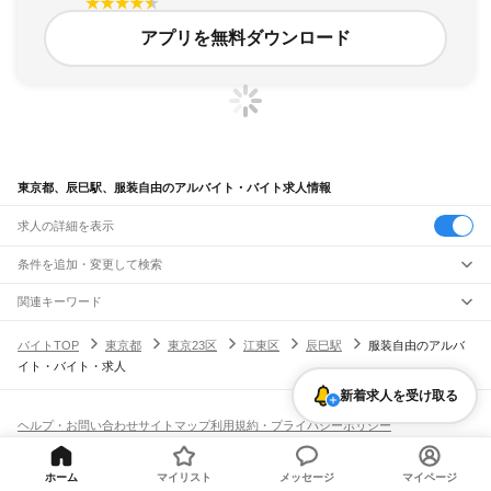
アプリを無料ダウンロード
東京都、辰巳駅、服装自由のアルバイト・バイト求人情報
求人の詳細を表示
条件を追加・変更して検索
市区町村を追加・変更
関連キーワード
完全在宅ワーク 全国
シール貼り 在宅
現在地周辺
ガチャガチャ
犬カフェ
東京都
駅を追加・変更
バイトTOP
東京都
東京23区
江東区
辰巳駅
服装自由のアルバ
東京都
すべて
イト・バイト・求人
東京23区
すべて
職種を追加・変更
JR東海道本線(東京～熱海)
千代田区
中央区
港区
新宿区
文京区
台東区
墨田区
江東区
品川区
目黒区
大田区
新着求人を受け取る
東京駅
新橋駅
品川駅
飲食・フードサービス
世田谷区
渋谷区
中野区
杉並区
豊島区
北区
荒川区
板橋区
練馬区
足立区
葛飾区
特徴を追加・変更
飲食・フードサービス
江戸川区
すべて
ヘルプ・お問い合わせ
サイトマップ
利用規約・プライバシーポリシー
JR山手線
ホールスタッフ
キッチンスタッフ
皿洗い・洗い場
精肉・鮮魚加工
給食調理
人気
[企業]求人広告の掲載相談
大崎駅
五反田駅
目黒駅
恵比寿駅
渋谷駅
原宿駅
代々木駅
新宿駅
新大久保駅
八王子市
立川市
武蔵野市
三鷹市
青梅市
府中市
昭島市
調布市
町田市
小金井市
雇用形態を追加・変更
パン屋（ベーカリー）
フードカウンター販売員
バー（BAR）・バーテンダー
日払いOK
高校生歓迎
学生歓迎
深夜の仕事
髪型・髪色自由
ひげOK
ネイルOK
高田馬場駅
目白駅
池袋駅
大塚駅
巣鴨駅
駒込駅
田端駅
西日暮里駅
日暮里駅
鶯谷駅
小平市
日野市
東村山市
国分寺市
国立市
福生市
狛江市
東大和市
清瀬市
飲食店補助（開店・閉店準備）
飲食店（店長・マネージャー）
ホーム
マイリスト
メッセージ
マイページ
ピアスOK
アルバイト・パート
履歴書不要
オープニングスタッフ
留学生・外国人活躍中
上野駅
御徒町駅
秋葉原駅
神田駅
東京駅
有楽町駅
新橋駅
浜松町駅
田町駅
東久留米市
武蔵村山市
多摩市
稲城市
羽村市
あきる野市
西東京市
大島町
利島村
都道府県を変更