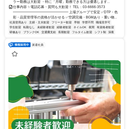
ラー勤務は大歓迎 ・特に「月曜」勤務できる方は優遇します...
仕事内容 ✨電話応募・質問も大歓迎！ TEL：03-6666-3573
━━━━━━━━━━━━━━━━ 上場グループで安定 ✅DTP・色
彩・品質管理等の資格が活かせる ✅空調完備・BGMあり・重い物...
社員登用あり
主婦・主夫歓迎
フリーター歓迎
早朝
学歴不問
職場見学可
学生歓迎
転勤なし
未経験者歓迎
経験者歓迎
ネイルOK
夜間
有資格者歓迎
研修あり
ブランクOK
交通費支給
長期歓迎
フルタイム歓迎
シフト制
深夜
派遣社員