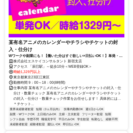
某有名アニメのカレンダーやチラシやチケットの封
入・仕分け
Wワークや副業にも！【働いた分はすぐ欲しい×日払いOK！】単発・短
期・週1日～希望の働き方あり♪
株式会社エスケイコンサルタント 新宿支店
アクセス 「辰巳駅」～徒歩10分＜WEB登録OK＞
時給1,329円以上
東京都東京23区江東区
勤務時間 9：00～18：00(8時間)
仕事内容 某有名アニメのカレンダーやチラシやチケットの封入・仕
分け・数量チェック 某有名アニメのカレンダーやチラシやチケット
の封入・仕分け・数量チェック作業をお任せします！ 具体的には…
＊チケット...
業界未経験者歓迎
短期（3ヵ月以内）
扶養内勤務OK
週1日からOK
副業・WワークOK
土日祝のみOK
主婦・主夫歓迎
フリーター歓迎
短期
シフト自由
学歴不問
職場見学可
平日のみOK
学生歓迎
転勤なし
経験不問
未経験者歓迎
経験者歓迎
週払いOK
即日払いOK