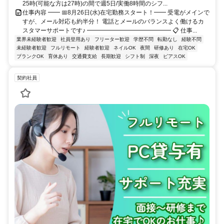
25時(可能な方は27時)の間で週5日/実働8時間のシフ...
仕事内容 ━━ 📅8月26日(水)在宅勤務スタート！━━ 受電がメインで
すが、メール対応も約半分！ 電話とメールのバランスよく働けるカ
スタマーサポートです♪ ━━━━━━━━━━━━━━ 📋 仕事...
業界未経験者歓迎
社員登用あり
フリーター歓迎
学歴不問
転勤なし
経験不問
未経験者歓迎
フルリモート
経験者歓迎
ネイルOK
夜間
研修あり
在宅OK
ブランクOK
育休あり
交通費支給
長期歓迎
シフト制
深夜
ピアスOK
契約社員