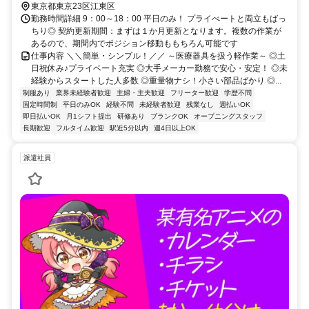
東京都東京23区江東区
勤務時間詳細 9：00～18：00 平日のみ！ プライべートと両立もばっ
ちり◎ 契約更新期間：まずは１か月更新となります。複数の作業が
あるので、期間内でポジション移動ももちろん可能です
仕事内容 ＼＼簡単・シンプル！／／ ～医療器具を扱う軽作業～ ◎土
日祝休み♪プライベート充実 ◎大手メーカー勤務で安心・安定！ ◎未
経験からスタートした人多数 ◎重量物ナシ！小さい部品ばかり ◎...
制服あり
業界未経験者歓迎
主婦・主夫歓迎
フリーター歓迎
学歴不問
固定時間制
平日のみOK
経験不問
未経験者歓迎
残業なし
週払いOK
即日払いOK
月1シフト提出
研修あり
ブランクOK
オープニングスタッフ
長期歓迎
フルタイム歓迎
駅近5分以内
週4日以上OK
派遣社員