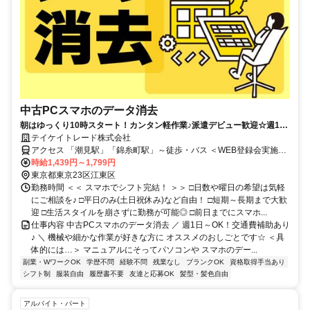
中古PCスマホのデータ消去
朝はゆっくり10時スタート！カンタン軽作業♪派遣デビュー歓迎☆週1日
～◎【WEB登録会実施中】
テイケイトレード株式会社
アクセス 「潮見駅」「錦糸町駅」～徒歩・バス ＜WEB登録会実施
中！＞
時給1,439円～1,799円
東京都東京23区江東区
勤務時間 ＜＜ スマホでシフト完結！ ＞＞ □日数や曜日の希望は気軽
にご相談を♪ □平日のみ(土日祝休み)など自由！ □短期～長期まで大歓
迎 □生活スタイルを崩さずに勤務が可能◎ □前日までにスマホ...
仕事内容 中古PCスマホのデータ消去 ／ 週1日～OK！交通費補助あり
♪ ＼ 機械や細かな作業が好きな方に オススメのおしごとです☆ ＜具
体的には…＞ マニュアルにそってパソコンや スマホのデー...
副業・WワークOK
学歴不問
経験不問
残業なし
ブランクOK
資格取得手当あり
シフト制
服装自由
履歴書不要
友達と応募OK
髪型・髪色自由
アルバイト・パート