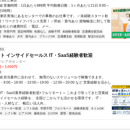
23区江東区
 実働時間：1日あたり8時間 平均勤務日数：1ヶ月あたり21日 9:00～
休憩1時間）
江東区青海にあるセンターでの事務のお仕事です。 ✅未経験スタート歓
2日！ワークライフバランス充実！ ✅昇給・賞与あり 貨物輸送に対して取
社との連携対応 ・電話、メー...
迎
学歴不問
固定時間制
転勤なし
経験不問
未経験者歓迎
交通費全額支給
迎
研修あり
夕方
賞与あり
ブランクOK
交通費支給
長期歓迎
駅近5分以内
委託
ト インサイドセールス IT・SaaS経験者歓迎
テレアポセンター
円～3,000円
ト
細 担当案件に合わせて、 無理のないスケジュールで稼働できます。
9:00～18:00 ・10:00～19:00 ・12:00～20:00 など 営業経験を活かし
＜IT・SaaS業界経験者歓迎×フルリモート＞ これまで培ってきた営業経
サイドセールス経験を、 全国どこからでも活かせる環境です。 IT・
告・人材など、 幅広い法人向...
フリーター歓迎
シフト自由
学歴不問
フルリモート
経験者歓迎
ネイルOK
K
シフト制
ピアスOK
服装自由
ひげOK
髪型・髪色自由