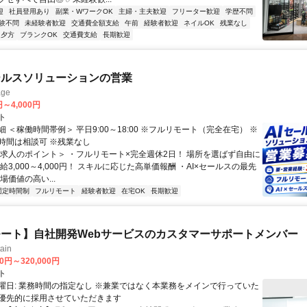
迎
社員登用あり
副業・WワークOK
主婦・主夫歓迎
フリーター歓迎
学歴不問
験不問
未経験者歓迎
交通費全額支給
午前
経験者歓迎
ネイルOK
残業なし
夕方
ブランクOK
交通費支給
長期歓迎
ールスソリューションの営業
ge
円～4,000円
ト
 ＜稼働時間帯例＞ 平日9:00～18:00 ※フルリモート（完全在宅） ※
時間は相談可 ※残業なし
＜求人のポイント＞ ・フルリモート×完全週休2日！ 場所を選ばず自由に
給3,000～4,000円！ スキルに応じた高単価報酬 ・AI×セールスの最先
場価値の高い...
固定時間制
フルリモート
経験者歓迎
在宅OK
長期歓迎
ート】自社開発Webサービスのカスタマーサポートメンバー
ain
00円～320,000円
ト
曜日: 業務時間の指定なし ※兼業ではなく本業務をメインで行っていた
優先的に採用させていただきます