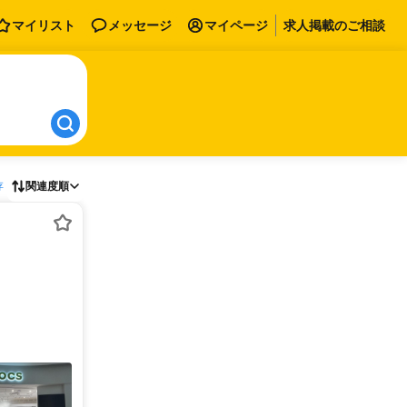
マイリスト
メッセージ
マイページ
求人掲載のご相談
存
関連度順