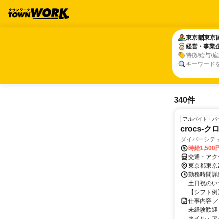
東京都
東京都
東京
東京
経営・事業
経営・事業
特徴/給与/
キーワード
340件
アルバイト・パ
crocs-
ダイバーシテ
時給1,50
交通・アクセ
東京都東京
勤務時間詳細
土日祝のい
【シフト例】 
仕事内容 
未経験歓迎
ネイル・アク