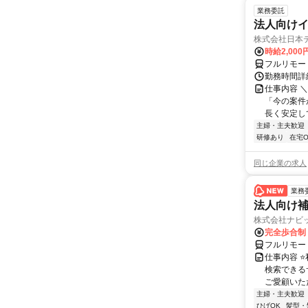
業務委託
法人向けイ
株式会社日本
時給2,000
フルリモー
勤務時間詳
仕事内容 
「今の案件
長く安定して
主婦・主夫歓迎
研修あり
在宅O
同じ企業の求人
業務
法人向け
株式会社ナビ
完全歩合制
フルリモー
仕事内容 
検索できる
ご愛顧いただ
主婦・主夫歓迎
ひげOK
髪型・