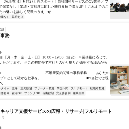
 ＼ 【完全在宅】月額27万円スタート！自社開発サービスのCS業務／ フ
で残業なし！業績・貢献度に応じた随時昇給で収入UP！ これまでのご
たの魅力を詳しく記載のうえ、ぜ...
残業なし
昇給あり
委託
約事務
ト
 【月・木・金・土・日】 10:00～19:00（目安） ※業務量に応じて、
いただけます。 ※この時間帯で本社とのやり取りが発生する場合があ
■───────────────── 不動産契約関連の事務業務 ―― あなたの
プロとして確かな仕事を。 ─────────────────■□ 当社では現
...
チタイム
主婦・主夫歓迎
フリーター歓迎
学歴不問
フルリモート
経験者歓迎
研修あり
在宅OK
ブランクOK
長期歓迎
完全歩合制
服装自由
キャリア支援サービスの広報・リサーチ|フルリモート
ナラ
ト