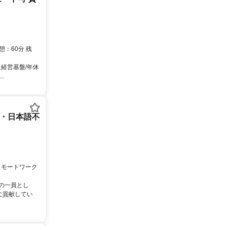
：60分 残
経営基盤/年休
.
ー・日本語不
リモートワーク
ムの一員とし
に貢献してい