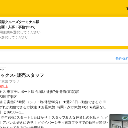
国際クルーズターミナル駅
国際クルーズターミナル駅
企画・人事・事務すべて
企画・人事・事務すべて
雇用形態を選択してください
を選択してください
条件保
ート
クロックス- 販売スタッフ
ィ東京 プラザ
0円以上
ス 東京テレポート駅 台場駅 徒歩7分 青海(東京)駅
23区江東区
 ⏰実働7.5時間 （シフト制/休憩90分） ★週2.3日～勤務できる方 ※
ずれか勤務できる方歓迎 ★お昼休憩1時間・夕方休憩30分 ★残業なし
⏰09:30～1...
／ 昨年9月にスタートしたばかり！ スタッフみんな仲良しのお店♬ ＼ ✅
！アパレル好きに必見！ ✅ダイバーシティ東京プラザでの勤務 ✅髪型・
セすべて自由◎ ✅未経験歓...