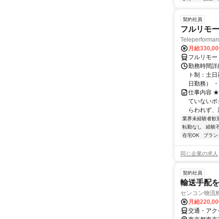
契約社員
フルリモー
Teleperform
月給330,0
フルリモー
勤務時間詳
ト制：土日
日勤務） ・
仕事内容 
ていないポ
らわれず、新
業界未経験者歓
転勤なし
経験
在宅OK
ブラン
同じ企業の求人
契約社員
輸送手配
センコン物流
月給220,0
交通・アク