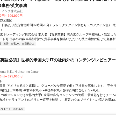
際事務/英文事務
ディング株式会社
00円～309,000円
23区港区
（1日あたり所定労働時間07時間20分）フレックスタイム制あり（コアタイム無） 休憩
考：
の素トレーディング株式会社 求人名 【貿易業務】味の素グループ中核商社・安定した
リモート可 仕事の内容 事業部門にて貿易事務を担当いただいた後に適性に応じて顧客折..
迎
英語
在宅OK
土日祝休み
英語必須】世界的米国大手ITの社内外のコンテンツレビュア
ional K.K., Highspring Japan
00円～325,000円
ト
曜日: アメリカ拠点と連携し、グローバルな環境で働く正社員を募集します。 完全
時間は日本時間: 午前7時00分〜午後4時00分 (休憩1時間含む） 5－6月...
 このポジションでは世界的大手IT企業の広告コンテンツの管理・最適化を行うチー
分析やクライアントのポリシー遵守を確認し、顧客のウェブサイトへの流入数増加
ルリモート
昇給あり