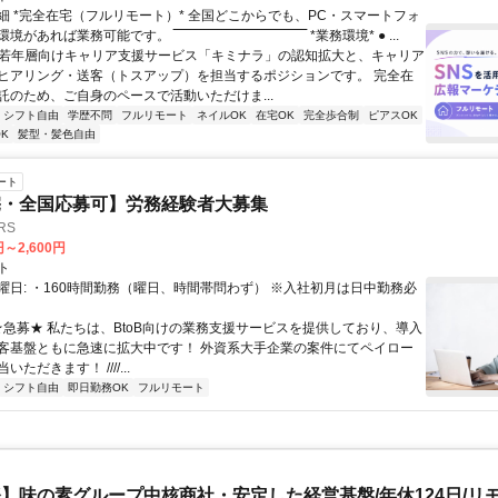
細 *完全在宅（フルリモート）* 全国どこからでも、PC・スマートフォ
れば業務可能です。 ‾‾‾‾‾‾‾‾‾‾‾‾‾‾‾‾‾‾‾‾‾‾‾‾‾‾‾‾‾‾ *業務環境* ● ...
✨若年層向けキャリア支援サービス「キミナラ」の認知拡大と、キャリア
ヒアリング・送客（トスアップ）を担当するポジションです。 完全在
託のため、ご自身のペースで活動いただけま...
シフト自由
学歴不問
フルリモート
ネイルOK
在宅OK
完全歩合制
ピアスOK
K
髪型・髪色自由
ート
宅・全国応募可】労務経験者大募集
RS
円～2,600円
ト
曜日: ・160時間勤務（曜日、時間帯問わず） ※入社初月は日中勤務必
 ★急募★ 私たちは、BtoB向けの業務支援サービスを提供しており、導入
客基盤ともに急速に拡大中です！ 外資系大手企業の案件にてペイロー
ただきます！ ////...
シフト自由
即日勤務OK
フルリモート
】味の素グループ中核商社・安定した経営基盤/年休124日/リモ