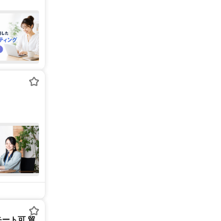
ート可 貿