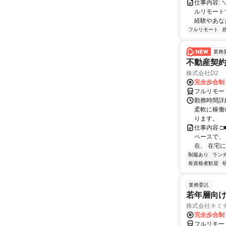
仕事内容:
ルリモート
経験やあな
フルリモート
業務
不動産契
株式会社D2
完全歩合制
フルリモー
勤務時間詳細
柔軟に稼働
ります。
仕事内容 □
ペースで、 
在、 在宅にて
制服あり
ラン
有資格者歓迎
業務委託
若年層向け
株式会社キミ
完全歩合制
フルリモー