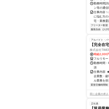
勤務時間詳
ン等の通信環境があ
仕事内容 
に悩む方の
宅・業務委
フリーター歓迎
服装自由
ひげO
アルバイト・パ
【完全在
株式会社TIME
時給2,000
フルリモー
勤務時間・
須
仕事内容:
企業数・顧
ル業務を担当い
変形労働時間制
同じ企業の求人
正社員
【貿易業務