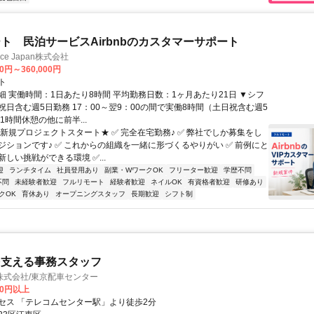
ト 民泊サービスAirbnbのカスタマーサポート
ance Japan株式会社
00円～360,000円
ト
細 実働時間：1日あたり8時間 平均勤務日数：1ヶ月あたり21日 ▼シフ
祝日含む週5日勤務 17：00～翌9：00の間で実働8時間（土日祝含む週5
1時間休憩の他に前半...
★新規プロジェクトスタート★ ✅ 完全在宅勤務♪ ✅ 弊社でしか募集をし
ジションです♪ ✅ これからの組織を一緒に形づくるやりがい ✅ 前例にと
しい挑戦ができる環境 ✅...
迎
ランチタイム
社員登用あり
副業・WワークOK
フリーター歓迎
学歴不問
不問
未経験者歓迎
フルリモート
経験者歓迎
ネイルOK
有資格者歓迎
研修あり
クOK
育休あり
オープニングスタッフ
長期歓迎
シフト制
を支える事務スタッフ
株式会社/東京配車センター
00円以上
セス 「テレコムセンター駅」より徒歩2分