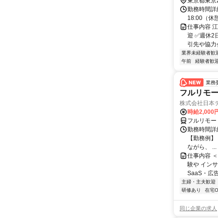
東京都東京
勤務時間詳細
18:00（
仕事内容 
迎 ✅週休
引先や協力会
業界未経験者歓
午前
経験者歓
業務
フルリモー
株式会社日本
時給2,000
フルリモー
勤務時間詳
【勤務例】 ・
ながら、 ...
仕事内容 
験や イン
SaaS・広
主婦・主夫歓迎
研修あり
在宅O
同じ企業の求人