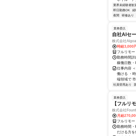
業界未経験者歓
即日勤務OK
経
夜間
研修あり
業務委託
自社AIセ
株式会社Algoa
時給3,000
フルリモー
勤務時間詳細
稼働日数・
仕事内容 
働ける ・時
端領域で 市
社員登用あり
業務委託
【フルリモ
株式会社Fount
月給270,0
フルリモー
勤務時間・
だける方を