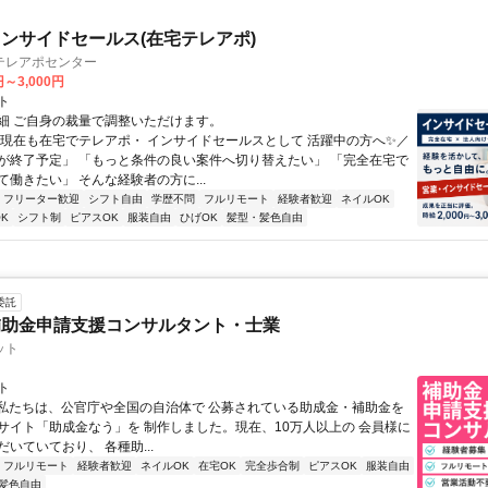
ンサイドセールス(在宅テレアポ)
テレアポセンター
円～3,000円
ト
細 ご自身の裁量で調整いただけます。
＼現在も在宅でテレアポ・ インサイドセールスとして 活躍中の方へ✨／
が終了予定」 「もっと条件の良い案件へ切り替えたい」 「完全在宅で
働きたい」 そんな経験者の方に...
フリーター歓迎
シフト自由
学歴不問
フルリモート
経験者歓迎
ネイルOK
K
シフト制
ピアスOK
服装自由
ひげOK
髪型・髪色自由
委託
補助金申請支援コンサルタント・士業
ット
ト
⭐私たちは、公官庁や全国の自治体で 公募されている助成金・補助金を
サイト「助成金なう」を 制作しました。現在、10万人以上の 会員様に
いていており、 各種助...
フルリモート
経験者歓迎
ネイルOK
在宅OK
完全歩合制
ピアスOK
服装自由
髪色自由