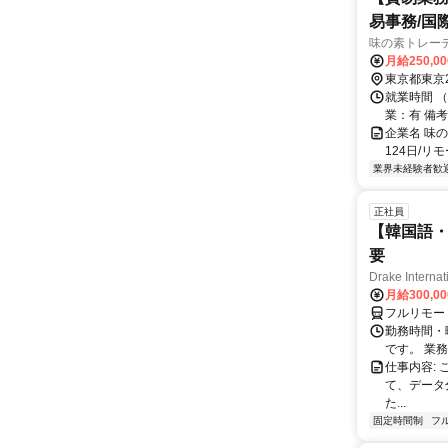
易事務/国
味の素トレー
月給250,0
東京都東京
就業時間 
業：有 備
企業名 味
124日/
業界未経験者歓
正社員
【韓国語・
要
Drake Internat
月給300,0
フルリモー
勤務時間・
です。 業務
仕事内容:
て、データ
た...
固定時間制
フ