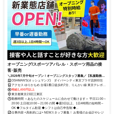
オープニング/スポーツアパレル・スポーツ用品の接
客･販売
＼2026年7月中旬オープン！オープニングスタッフ募集／【私服勤務
OK】ノルマ無し♪アパレル＆スポーツ用品店のスタッフ募集★接客デビ
OSHMAN'S(オッシュマンズ) ダイバーシティ東京プラザ店[8003]
ュー大歓迎◎
アクセス ゆりかもめ 台場1番口徒歩約7分、りんかい線 東京テレポー
トA口徒歩約7分、ゆりかもめ 青海（東京都）1番口徒歩約8分
時給1,400円以上
東京都東京23区江東区
勤務時間 ＜あなたのスケジュールに合わせて働けます＞ 平日11:00～
20:00 土日祝10:00～21:00 の間 ◆週3日以上、1日4時間の短時間～
OK ◆フルタイム歓迎 ◆シフトは自己申告制 ◆...
仕事内容 <具体的には> NEWスタッフ募集！ お客様のお会計やレジ