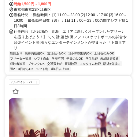
京テレポートA口徒歩約8分、ゆりかもめ 東京ビッグサイト（ゆりか
時給1,500円～1,800円
もめ）1番口徒歩約12分
東京都東京23区江東区
勤務時間 ・勤務時間： [1] 11:00～23:00 [2] 12:00～17:00 [3] 16:00～
19:00 ・最低勤務日数（週）：1日 11：00～23：00の間でシフト制 1
日3時間...
仕事内容 【お台場の「青海」エリアに新しくオープンしたアリーナ
を盛り上げよう！】 ＼＼ 話 題 沸 騰 ／／ バスケットボールの試合や
音楽イベント等 様々なエンターテインメントが詰まった 『トヨタア
リ...
制服あり
扶養内勤務OK
週1日からOK
1日4時間以内OK
土日祝のみOK
フリーター歓迎
シフト自由
学歴不問
平日のみOK
学生歓迎
未経験者歓迎
経験者歓迎
ブランクOK
交通費支給
長期歓迎
フルタイム歓迎
駅近5分以内
週2・3日からOK
シフト制
週4日以上OK
アルバイト・パート