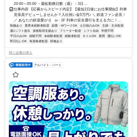
20:00～05:00 ・最低勤務日数（週）：3日 ...
仕事内容 【応募からスピード内定】【最短2日後にお仕事開始】列車
見張員デビューしませんか？入社祝い金5万円♪ ＼ 鉄道ファン必見！
／ あなたの鉄道愛が ((ゝω・)9’ 列車の安全運行を支える力に！...
制服あり
業界未経験者歓迎
副業・WワークOK
土日祝のみOK
主婦・主夫歓迎
週1シフト提出
資格取得支援あり
フリーター歓迎
シフト自由
学歴不問
平日のみOK
経験不問
未経験者歓迎
経験者歓迎
ネイルOK
夜間
週払いOK
即日払いOK
有資格者歓迎
研修あり
同じ企業の求人
アルバイト・パート