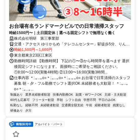
お台場有名ランドマークビルでの日常清掃スタッフ
時給1500円〜｜土日固定休｜選べる固定シフトで無理なく働く
株式会社明研 第三事業部
交通・アクセス ゆりかもめ「テレコムセンター」駅徒歩5分、りんか
い線「東京テレポート駅」徒歩10分
時給1,500円～1,600円
東京都東京23区江東区
勤務時間詳細 【勤務時間】 下記の①〜③から時間帯を選べます 選択
後固定シフトになります。 面接時にご希望をご相談ください。
①8:00〜12:00(実働4時間) ②13:00〜16:00(実働3時間...
仕事内容 ＊:.｡...｡o○＊:.｡...｡o○＊:.｡.｡.｡o○ お台場で日常清掃のスタッフ
募集 朝・夕・フル勤務でシフト選択OK 未経験者も大歓迎！ ＊:.｡...｡
o○＊:.｡...｡...
制服あり
業界未経験者歓迎
扶養内勤務OK
副業・WワークOK
主婦・主夫歓迎
60代も応募可
フリーター歓迎
早朝
シフト自由
学歴不問
平日のみOK
転勤なし
経験不問
未経験者歓迎
交通費全額支給
午前
経験者歓迎
残業なし
研修あり
夕方
アルバイト・パート