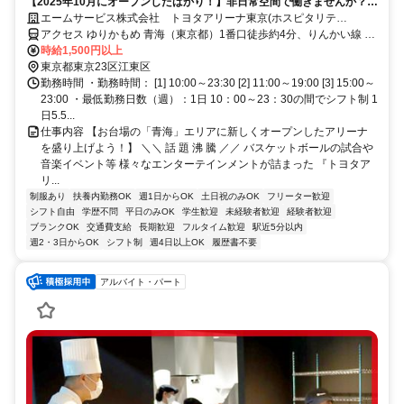
【2025年10月にオープンしたばかり！】非日常空間で働きませんか？週
1日～OK！未経験者も大歓迎！
エームサービス株式会社 トヨタアリーナ東京(ホスピタリテ
ィ)-7497
アクセス ゆりかもめ 青海（東京都）1番口徒歩約4分、りんかい線 東
京テレポートA口徒歩約8分、ゆりかもめ 東京ビッグサイト（ゆりか
時給1,500円以上
もめ）1番口徒歩約12分
東京都東京23区江東区
勤務時間 ・勤務時間： [1] 10:00～23:30 [2] 11:00～19:00 [3] 15:00～
23:00 ・最低勤務日数（週）：1日 10：00～23：30の間でシフト制 1
日5.5...
仕事内容 【お台場の「青海」エリアに新しくオープンしたアリーナ
を盛り上げよう！】 ＼＼ 話 題 沸 騰 ／／ バスケットボールの試合や
音楽イベント等 様々なエンターテインメントが詰まった 『トヨタア
リ...
制服あり
扶養内勤務OK
週1日からOK
土日祝のみOK
フリーター歓迎
シフト自由
学歴不問
平日のみOK
学生歓迎
未経験者歓迎
経験者歓迎
ブランクOK
交通費支給
長期歓迎
フルタイム歓迎
駅近5分以内
週2・3日からOK
シフト制
週4日以上OK
履歴書不要
アルバイト・パート