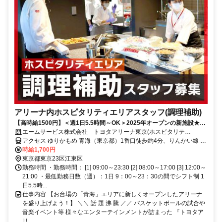
アリーナ内ホスピタリティエリアスタッフ(調理補助)
【高時給1500円】＜週1日5.5時間～OK＞2025年オープンの新施設★未
経験歓迎！家庭との両立◎
エームサービス株式会社 トヨタアリーナ東京(ホスピタリテ
ィ)-7497
アクセス ゆりかもめ 青海（東京都）1番口徒歩約4分、りんかい線 東
京テレポートA口徒歩約8分、ゆりかもめ 東京ビッグサイト（ゆりか
時給1,700円
もめ）1番口徒歩約12分
東京都東京23区江東区
勤務時間 ・勤務時間： [1] 09:00～23:30 [2] 08:00～17:00 [3] 12:00～
21:00 ・最低勤務日数（週）：1日 9：00～23：30の間でシフト制 1
日5.5時...
仕事内容 【お台場の「青海」エリアに新しくオープンしたアリーナ
を盛り上げよう！】 ＼＼ 話 題 沸 騰 ／／ バスケットボールの試合や
音楽イベント等 様々なエンターテインメントが詰まった 『トヨタア
リ...