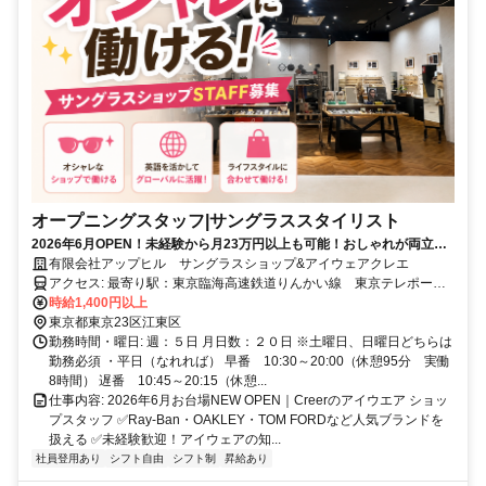
オープニングスタッフ|サングラススタイリスト
2026年6月OPEN！未経験から月23万円以上も可能！おしゃれが両立で
きるセレクトショップ
有限会社アップヒル サングラスショップ&アイウェアクレエ
アクセス: 最寄り駅：東京臨海高速鉄道りんかい線 東京テレポート
駅→徒歩３分 東京臨海新交通ゆりかもめ 台場駅→徒歩５分 ※勤務
時給1,400円以上
の際は 自家用車は使用不可
東京都東京23区江東区
勤務時間・曜日: 週：５日 月日数：２０日 ※土曜日、日曜日どちらは
勤務必須 ・平日（なれれば） 早番 10:30～20:00（休憩95分 実働
8時間） 遅番 10:45～20:15（休憩...
仕事内容: 2026年6月お台場NEW OPEN｜Creerのアイウエア ショッ
プスタッフ ✅Ray-Ban・OAKLEY・TOM FORDなど人気ブランドを
扱える ✅未経験歓迎！アイウェアの知...
社員登用あり
シフト自由
シフト制
昇給あり