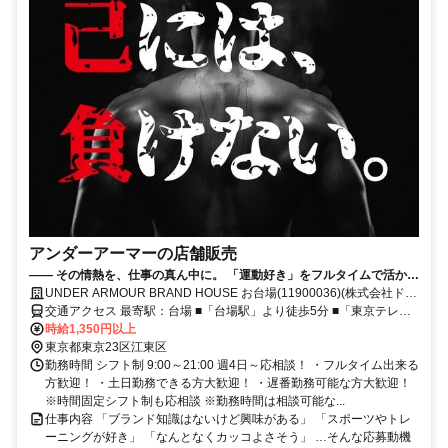
アンダーアーマーの店舗販売
—— その情熱を、仕事の真ん中に。 「運動好き」をフルタイムで活かし
ませんか？**
UNDER ARMOUR BRAND HOUSE お台場(11900036)(株式会社ドー
ム)
交通アクセス 最寄駅：台場 ■「台場駅」より徒歩5分 ■「東京テレポ
ート駅」B出口より徒歩3分 ※駐車場あり
時給1,350円以上
東京都東京23区江東区
勤務時間 シフト制 9:00～21:00 週4日～応相談！ ・フルタイム出来る
方歓迎！ ・土日勤務できる方大歓迎！ ・遅番勤務可能な方大歓迎！
※時間固定シフト制も応相談 ※勤務時間は相談可能な...
仕事内容 「ブランド知識はないけど興味がある」 「スポーツやトレ
ーニングが好き」 「なんとなくカッコよさそう」 …そんな応募動機