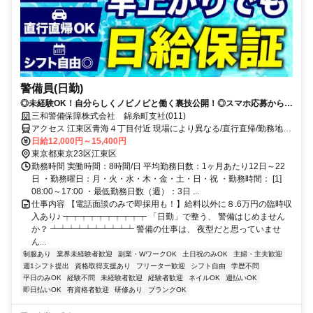
警備員(日勤)
◎未経験OK！自分らしくノビノビと働く裏技公開！◎スマホ応募から電
話面接で最短15分で内定！
三和警備保障株式会社 錦糸町支社(011)
アクセス 江東区青海４丁目付近 現場により異なる/直行直帰/勤務地相
談可 ■電話面接■来社不要■即日勤務
日給12,000円～15,400円
東京都東京23区江東区
勤務時間 実働時間：8時間/日 平均勤務日数：1ヶ月あたり12日～22
日 ・勤務曜日：月・火・水・木・金・土・日・祝 ・勤務時間： [1]
08:00～17:00 ・最低勤務日数（週）：3日 ...
仕事内容 【電話面談のみで即採用も！】給料以外に８.6万円の臨時収
入あり♪ ┯┯┯┯┯┯┯┯┯┯ 「日勤」で整う、 警備はじめません
か？ ┷┷┷┷┷┷┷┷┷┷ 警備の仕事は、 夜型だと思っていませ
ん...
制服あり
業界未経験者歓迎
副業・WワークOK
土日祝のみOK
主婦・主夫歓迎
週1シフト提出
資格取得支援あり
フリーター歓迎
シフト自由
学歴不問
平日のみOK
経験不問
未経験者歓迎
経験者歓迎
ネイルOK
週払いOK
即日払いOK
有資格者歓迎
研修あり
ブランクOK