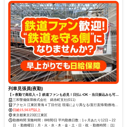
列車見張員(夜勤)
【＞夜勤で高収入＜】鉄道ファンも必見！日払いOK・当日振込みも可能
♪
三和警備保障株式会社 錦糸町支社(011)
アクセス 江東区青海４丁目付近 現場により異なる/直行直帰/勤務地相
談可 ■電話面接■来社不要■即日勤務
日給15,563円以上
東京都東京23区江東区
勤務時間 実働時間：8時間/日 平均勤務日数：1ヶ月あたり12日～22
日 ・勤務曜日：月・火・水・木・金・土・日・祝 ・勤務時間： [1]