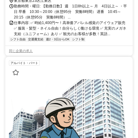
東京都東京23区江東区
勤務時間・曜日: 【勤務日数】 週 1日8h以上～ 月 4日以上～ ・平
日 早番 10:30～20:00（休憩95分 実働8時間） 遅番 10:45～
20:15（休憩95分 実働8時間） ...
仕事内容: ✅ 時給1,400円〜！高単価アパレル感覚のアイウェア販売
✅ 服装・髪型・ネイル自由！自分らしく働ける環境 ✅ 充実のメガネ
支給（ユニフォーム）あり ✅ 観光のお客様が多数！英語...
シフト自由
交通費支給
週2・3日からOK
シフト制
同じ企業の求人
アルバイト・パート