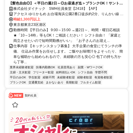
【髪色自由◎】＜平日の週2日～◎お昼過ぎ迄＞ブランクOK！サントリ
ー社員食堂の調理補助！未経験・主婦さんも活躍中！お台場駅チカ♪前払
株式会社ダイナック SWH社員食堂【2418】【AP】
いOK
アクセス ゆりかもめ お台場海浜公園2番口徒歩約2分、りんかい線 東
京テレポートエレベータ出入口徒歩約3分、ゆりかもめ 青海（東京
時給1,300円以上
都）1番口徒歩約7分
東京都東京23区港区
勤務時間 【平日のみ】 9:00～15:00 →週2日～、時間・曜日応相談
★「10～14時」等もOK！ご相談ください！ シフト自由！ 「家庭と
両立させたいので短時間勤務がいい」 「お子さんのお迎え...
仕事内容 【キッチンスタッフ募集】 大手企業の食堂にてランチの準
備、 仕込み作業をお任せします。 ご飯やお味噌汁をよそったり、 簡
単な補助から始められるので、未経験の方も安心◎ 包丁の持ち方か
ら丁寧...
業界未経験者歓迎
扶養内勤務OK
社員登用あり
副業・WワークOK
主婦・主夫歓迎
フリーター歓迎
給料前払いOK
シフト自由
学歴不問
平日のみOK
学生歓迎
経験不問
未経験者歓迎
経験者歓迎
有資格者歓迎
ブランクOK
交通費支給
まかないあり
長期歓迎
フルタイム歓迎
契約社員