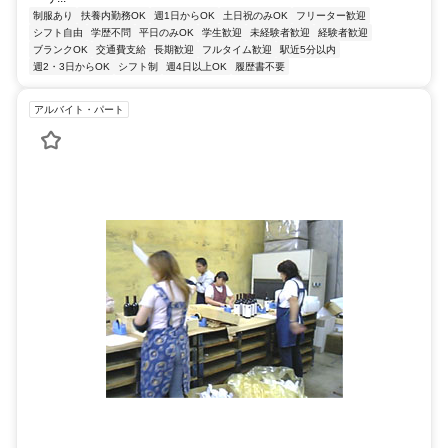
制服あり
扶養内勤務OK
週1日からOK
土日祝のみOK
フリーター歓迎
シフト自由
学歴不問
平日のみOK
学生歓迎
未経験者歓迎
経験者歓迎
ブランクOK
交通費支給
長期歓迎
フルタイム歓迎
駅近5分以内
週2・3日からOK
シフト制
週4日以上OK
履歴書不要
アルバイト・パート