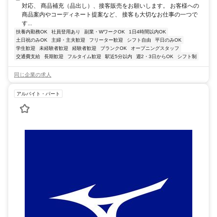
対応、 商品補充（品出し）、接客販売をお願いします。 お客様への
商品案内やコーディネート提案など、 接客も大切なお仕事の一つで
す...
扶養内勤務OK
社員登用あり
副業・WワークOK
1日4時間以内OK
土日祝のみOK
主婦・主夫歓迎
フリーター歓迎
シフト自由
平日のみOK
学生歓迎
未経験者歓迎
経験者歓迎
ブランクOK
オープニングスタッフ
交通費支給
長期歓迎
フルタイム歓迎
駅近5分以内
週2・3日からOK
シフト制
同じ企業の求人
アルバイト・パート