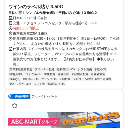
ワインのラベル貼り 3-50G
日払い可！シンプル作業★週3～平日のみでOK！3-50G-2
日本レイバー株式会社
交通・アクセス テレコムセンター駅から徒歩5分 3-50G
時給1,350円以上
東京都東京23区江東区
勤務時間詳細 08:30～17:00 【勤務時間例】 週2日～勤務OK！ ご相談
ください。 あなたの 働きやすい時間をご相談ください◎
仕事内容 ワインの検品やラベル貼りのカンタンお仕事 STAFFさん大
募集♪♪ 学生、フリーター、Wワークの方や自営業の方も活躍中☆ ※
請負先でのお仕事となります。 【請負先お仕事詳細】 ◆取り扱い
商...
業界未経験者歓迎
フリーター歓迎
給料前払いOK
シフト自由
学歴不問
職場見学可
平日のみOK
学生歓迎
経験不問
未経験者歓迎
経験者歓迎
残業なし
即日払いOK
ブランクOK
長期歓迎
フルタイム歓迎
駅近5分以内
週2・3日からOK
シフト制
週4日以上OK
アルバイト・パート