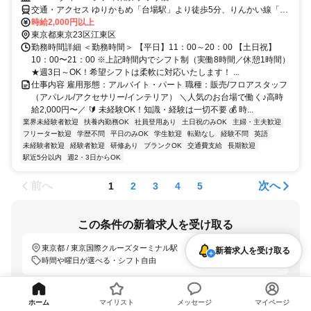
交通・アクセス ゆりかもめ「台場駅」より徒歩5分、りんかい線「東
京テレポート駅」B出口より徒歩3分
時給2,000円以上
東京都東京23区江東区
勤務時間詳細 ＜勤務時間＞ 【平日】11：00～20：00 【土日祝】
10：00〜21：00 ※上記時間内でシフト制（実働8時間／休憩1時間）
★週3日～OK！希望シフトは柔軟に対応いたします！ ...
仕事内容 雇用形態：アルバイト・パート 職種：販売/フロアスタッフ
（アパレル/アクセサリー/インテリア） ＼人気のお台場で働く♪高時
給2,000円〜／ 🔰 未経験OK！知識・経験は一切不要 💰 時...
業界未経験者歓迎
扶養内勤務OK
社員登用あり
土日祝のみOK
主婦・主夫歓迎
フリーター歓迎
学歴不問
平日のみOK
学生歓迎
転勤なし
経験不問
英語
未経験者歓迎
経験者歓迎
研修あり
ブランクOK
交通費支給
長期歓迎
駅近5分以内
週2・3日からOK
前へ
次へ
1
2
3
4
5
この条件の新着求人を受け取る
東京都 / 東京国際クルーズターミナル駅
新着求人を受け取る
時間や曜日が選べる・シフト自由
「LINEで受け取る」では、新着求人のほか、おすすめ情報なども配信しま
す。
詳しくはこちら
ホーム
マイリスト
メッセージ
マイページ