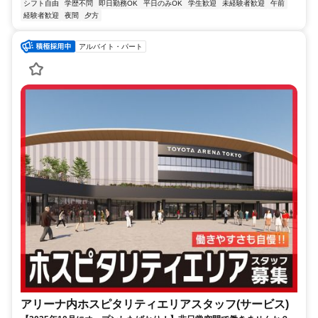
シフト自由
学歴不問
即日勤務OK
平日のみOK
学生歓迎
未経験者歓迎
午前
経験者歓迎
夜間
夕方
アルバイト・パート
アリーナ内ホスピタリティエリアスタッフ(サービス)