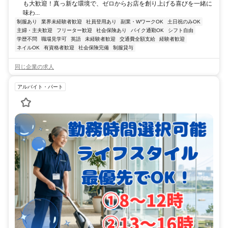
も大歓迎！真っ新な環境で、ゼロからお店を創り上げる喜びを一緒に
味わ...
制服あり
業界未経験者歓迎
社員登用あり
副業・WワークOK
土日祝のみOK
主婦・主夫歓迎
フリーター歓迎
社会保険あり
バイク通勤OK
シフト自由
学歴不問
職場見学可
英語
未経験者歓迎
交通費全額支給
経験者歓迎
ネイルOK
有資格者歓迎
社会保険完備
制服貸与
同じ企業の求人
アルバイト・パート