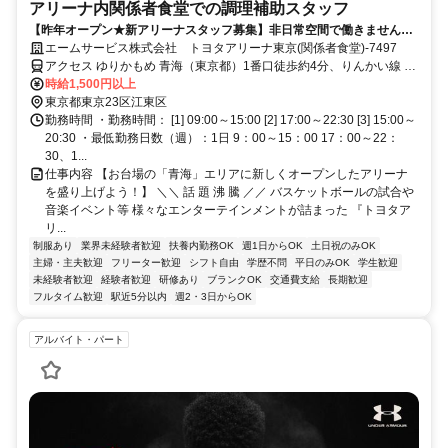
アリーナ内関係者食堂での調理補助スタッフ
【昨年オープン★新アリーナスタッフ募集】非日常空間で働きません
か？週1日～OK！未経験者も大歓迎！
エームサービス株式会社 トヨタアリーナ東京(関係者食堂)-7497
アクセス ゆりかもめ 青海（東京都）1番口徒歩約4分、りんかい線 東
京テレポートA口徒歩約8分、ゆりかもめ 東京ビッグサイト（ゆりか
時給1,500円以上
もめ）1番口徒歩約12分
東京都東京23区江東区
勤務時間 ・勤務時間： [1] 09:00～15:00 [2] 17:00～22:30 [3] 15:00～
20:30 ・最低勤務日数（週）：1日 9：00～15：00 17：00～22：
30、1...
仕事内容 【お台場の「青海」エリアに新しくオープンしたアリーナ
を盛り上げよう！】 ＼＼ 話 題 沸 騰 ／／ バスケットボールの試合や
音楽イベント等 様々なエンターテインメントが詰まった 『トヨタア
リ...
制服あり
業界未経験者歓迎
扶養内勤務OK
週1日からOK
土日祝のみOK
主婦・主夫歓迎
フリーター歓迎
シフト自由
学歴不問
平日のみOK
学生歓迎
未経験者歓迎
経験者歓迎
研修あり
ブランクOK
交通費支給
長期歓迎
フルタイム歓迎
駅近5分以内
週2・3日からOK
アルバイト・パート