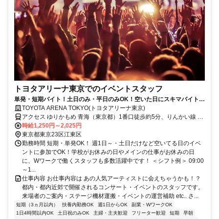
トヨタアリーナ東京でのイベントスタッフ
単発・短期バイト！土日のみ・平日のみOK！空いた日にスキマバイト！
未経験歓迎！髪色・髪型・ネイルOK
TOYOTA ARENA TOKYO(トヨタアリーナ東京)
アクセス ゆりかもめ 青海（東京都）1番口徒歩約5分、りんかい線 東
京テレポートA口徒歩約6分、ゆりかもめ お台場海浜公園2番口徒歩約
時給1,250円～2,025円
11分 「青海駅」徒歩5分、「東京テレポート」徒歩6分、「お台場海
東京都東京23区江東区
浜公園駅」徒歩11分
勤務時間 短期・単発OK！ 週1日～・土日だけなど空いてる日のイベ
ントに参加でOK！学校がお休みの日やメインの仕事がお休みの日
に、Wワークで働くスタッフも多数活躍中です！ ＜シフト例＞ 09:00
～1...
仕事内容 お仕事内容は あの人気アーティストに会えちゃうかも！？
都内・都内近郊で開催されるコンサート・イベントのスタッフです。
来場者のご案内・ステージ機材運搬・イベントの運営補助 etc.. さ...
短期（3ヵ月以内）
扶養内勤務OK
週1日からOK
副業・WワークOK
1日4時間以内OK
土日祝のみOK
主婦・主夫歓迎
フリーター歓迎
短期
早朝