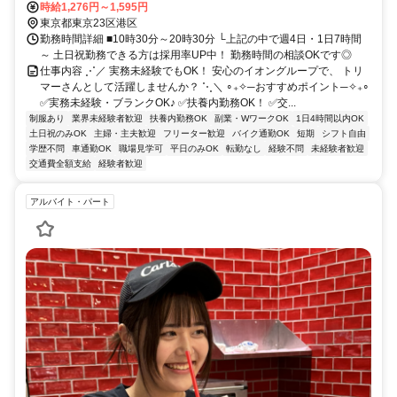
時給1,276円～1,595円
東京都東京23区港区
勤務時間詳細 ■10時30分～20時30分 └上記の中で週4日・1日7時間
～ 土日祝勤務できる方は採用率UP中！ 勤務時間の相談OKです◎
仕事内容 ⋰／ 実務未経験でもOK！ 安心のイオングループで、 トリ
マーさんとして活躍しませんか？ ⋱＼ ∘₊✧─おすすめポイント─✧₊∘
✅実務未経験・ブランクOK♪ ✅️扶養内勤務OK！ ✅️交...
制服あり
業界未経験者歓迎
扶養内勤務OK
副業・WワークOK
1日4時間以内OK
土日祝のみOK
主婦・主夫歓迎
フリーター歓迎
バイク通勤OK
短期
シフト自由
学歴不問
車通勤OK
職場見学可
平日のみOK
転勤なし
経験不問
未経験者歓迎
交通費全額支給
経験者歓迎
アルバイト・パート