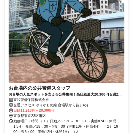
お台場内の公共警備スタッフ
お台場の人気スポットを支える公共警備！高日給最大20,300円＆週2日
から無理なく働ける環境！
東和警備保障株式会社
交通アクセス ゆりかもめ線 台場駅から徒歩4分
日給11,213円～20,300円
東京都東京23区港区
勤務曜日・時間 （１）日勤／8：30～18：３0（実働8.5H・休憩
1.5H） 夜勤／18：30～翌8：30（実働10H・休憩4H） （２） 19：
00～翌8：00（実働12H・休憩1H） （３...