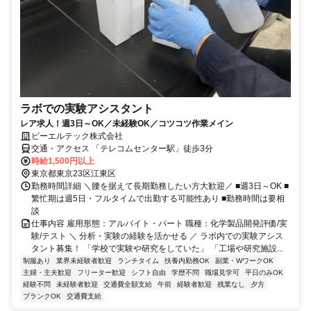
ラボでの実験アシスタント
レア求人！週3日～OK／未経験OK／コツコツ作業メイン
ビーエルテック株式会社
交通・アクセス 「テレコムセンター駅」徒歩3分
時給1,500円以上
東京都東京23区江東区
勤務時間詳細 ＼腰を据えて長期勤務したい方大歓迎／ ■週3日～OK ■
繁忙期は週5日・フルタイムで出勤する可能性あり ■勤務時間は要相
談
仕事内容 雇用形態：アルバイト・パート 職種：化学製品開発評価/実
験/テスト ＼ 分析・実験の経験を活かせる ／ ラボ内での実験アシス
タント募集！ 「学校で実験や研究をしていた」 「工場や研究施設...
制服あり
業界未経験者歓迎
ランチタイム
扶養内勤務OK
副業・WワークOK
主婦・主夫歓迎
フリーター歓迎
シフト自由
学歴不問
職場見学可
平日のみOK
経験不問
未経験者歓迎
交通費全額支給
午前
経験者歓迎
残業なし
夕方
ブランクOK
交通費支給