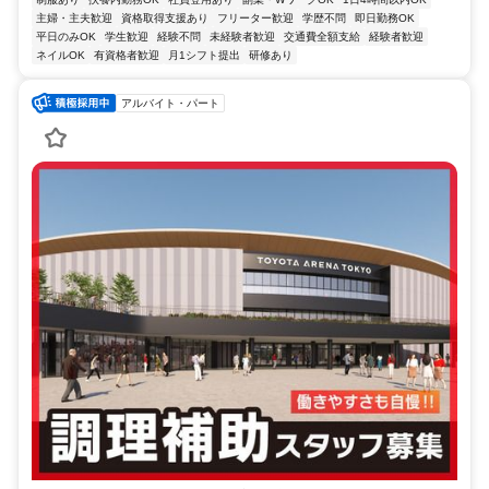
主婦・主夫歓迎
資格取得支援あり
フリーター歓迎
学歴不問
即日勤務OK
平日のみOK
学生歓迎
経験不問
未経験者歓迎
交通費全額支給
経験者歓迎
ネイルOK
有資格者歓迎
月1シフト提出
研修あり
アルバイト・パート