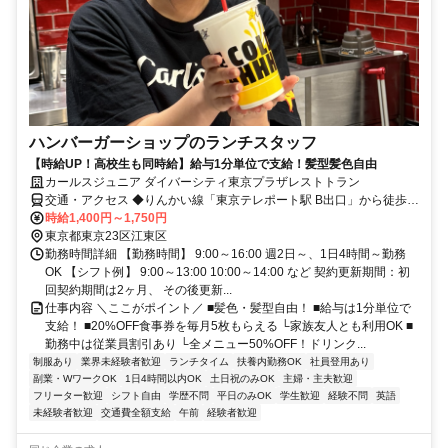
ハンバーガーショップのランチスタッフ
【時給UP！高校生も同時給】給与1分単位で支給！髪型髪色自由
カールスジュニア ダイバーシティ東京プラザレストトラン
交通・アクセス ◆りんかい線「東京テレポート駅 B出口」から徒歩5
分 ◆ゆりかもめ「台場駅」から徒歩5分
時給1,400円～1,750円
東京都東京23区江東区
勤務時間詳細 【勤務時間】 9:00～16:00 週2日～、1日4時間～勤務
OK 【シフト例】 9:00～13:00 10:00～14:00 など 契約更新期間：初
回契約期間は2ヶ月、 その後更新...
仕事内容 ＼ここがポイント／ ■髪色・髪型自由！ ■給与は1分単位で
支給！ ■20%OFF食事券を毎月5枚もらえる └家族友人とも利用OK ■
勤務中は従業員割引あり └全メニュー50%OFF！ドリンク...
制服あり
業界未経験者歓迎
ランチタイム
扶養内勤務OK
社員登用あり
副業・WワークOK
1日4時間以内OK
土日祝のみOK
主婦・主夫歓迎
フリーター歓迎
シフト自由
学歴不問
平日のみOK
学生歓迎
経験不問
英語
未経験者歓迎
交通費全額支給
午前
経験者歓迎