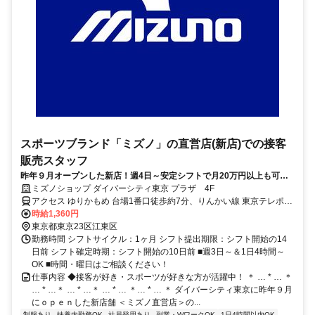
スポーツブランド「ミズノ」の直営店(新店)での接客
販売スタッフ
昨年９月オープンした新店！週4日～安定シフトで月20万円以上も可能
◎正社員登用制度あり
ミズノショップ ダイバーシティ東京 プラザ 4F
アクセス ゆりかもめ 台場1番口徒歩約7分、りんかい線 東京テレポー
トA口徒歩約7分、ゆりかもめ 青海（東京都）1番口徒歩約8分
時給1,360円
東京都東京23区江東区
勤務時間 シフトサイクル：1ヶ月 シフト提出期限：シフト開始の14
日前 シフト確定時期：シフト開始の10日前 ■週3日～＆1日4時間～
OK ■時間・曜日はご相談ください！
仕事内容 ◆接客が好き・スポーツが好きな方が活躍中！ ＊ … * … ＊
… * …＊ … * …＊ … * … ＊… * … ＊ ダイバーシティ東京に昨年９月
にｏｐｅｎした新店舗 ＜ミズノ直営店＞の...
制服あり
扶養内勤務OK
社員登用あり
副業・WワークOK
1日4時間以内OK