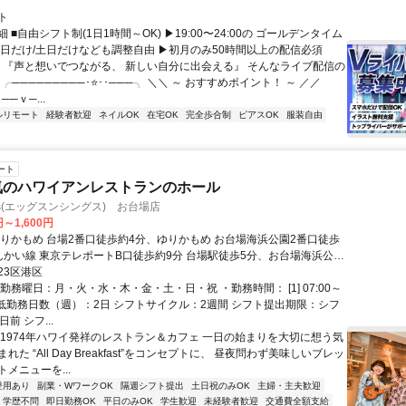
ト
 ■自由シフト制(1日1時間～OK) ▶19:00〜24:00の ゴールデンタイム
平日だけ/土日だけなども調整自由 ▶初月のみ50時間以上の配信必須
／ 『声と想いでつながる、 新しい自分に出会える』 そんなライブ配信の
 ╭─────────･⭐･･───╮ ＼＼ ～ おすすめポイント！ ～ ／／
──ｖ─...
ルリモート
経験者歓迎
ネイルOK
在宅OK
完全歩合制
ピアスOK
服装自由
ート
気のハワイアンレストランのホール
hings(エッグスンシングス) お台場店
円～1,600円
ゆりかもめ 台場2番口徒歩約4分、ゆりかもめ お台場海浜公園2番口徒歩
んかい線 東京テレポートB口徒歩約9分 台場駅徒歩5分、お台場海浜公園
、東京テレポート駅徒歩9分
23区港区
勤務曜日：月・火・水・木・金・土・日・祝 ・勤務時間： [1] 07:00～
・最低勤務日数（週）：2日 シフトサイクル：2週間 シフト提出期限：シフ
前 シフ...
◆1974年ハワイ発祥のレストラン＆カフェ 一日の始まりを大切に想う気
れた “All Day Breakfast”をコンセプトに、 昼夜問わず美味しいブレッ
メニューを...
登用あり
副業・WワークOK
隔週シフト提出
土日祝のみOK
主婦・主夫歓迎
学歴不問
即日勤務OK
平日のみOK
学生歓迎
未経験者歓迎
交通費全額支給