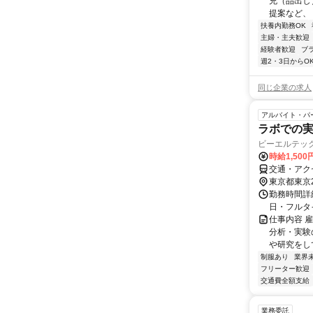
充（品出し
提案など、 
扶養内勤務OK
主婦・主夫歓迎
経験者歓迎
ブ
週2・3日からO
同じ企業の求人
アルバイト・パ
ラボでの
ビーエルテッ
時給1,50
交通・アク
東京都東京
勤務時間詳
日・フルタ
仕事内容 
分析・実験
や研究をして
制服あり
業界
フリーター歓迎
交通費全額支給
業務委託