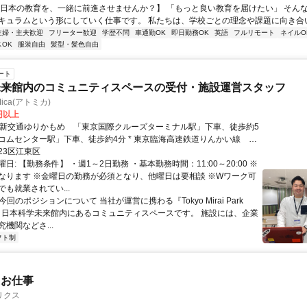
【日本の教育を、一緒に前進させませんか？】 「もっと良い教育を届けたい」 そん
キュラムという形にしていく仕事です。 私たちは、学校ごとの理念や課題に向き合いな
主婦・主夫歓迎
フリーター歓迎
学歴不問
車通勤OK
即日勤務OK
英語
フルリモート
ネイルO
OK
服装自由
髪型・髪色自由
ート
未来館内のコミュニティスペースの受付・施設運営スタッフ
ica(アトミカ)
0円以上
コムセンター駅」下車、徒歩約4分 * 東京臨海高速鉄道りんかい線
ポート駅」下車、徒歩約15分
23区江東区
日: 【勤務条件】 ・週1～2日勤務 ・基本勤務時間：11:00～20:00 ※
なります ※金曜日の勤務が必須となり、他曜日は要相談 ※Wワーク可
も就業されてい...
■今回のポジションについて 当社が運営に携わる『Tokyo Mirai Park
』は、日本科学未来館内にあるコミュニティスペースです。 施設には、企業
機関などさ...
フト制
たお仕事
リクス