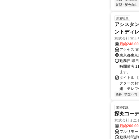
髪型・髪色自由
派遣社員
アシスタン
ントディレ
株式会社 富士
月給248,0
アクセス 
東京都東京
勤務日 即
時間備考 1
ます。
タイトル 
クターのお
組！テレワ
急募
学歴不問
業務委託
探究コー
株式会社ミエ
月給200,0
フルリモー
勤務時間詳細