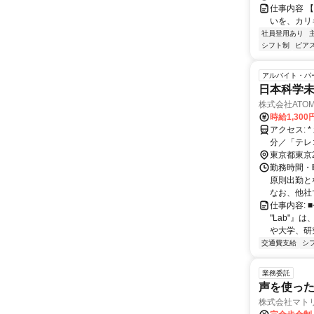
仕事内容 
いを、カリ
社員登用あり
シフト制
ピアス
アルバイト・パ
日本科学
株式会社ATOM
時給1,30
アクセス: * 新交通ゆりかもめ 「東京国際クルーズターミナル駅」下車、徒歩約5
分／「テレ
「東京テレ
東京都東京
勤務時間・曜
原則出勤と
なお、他社で
仕事内容: 
"Lab"
や大学、研究
交通費支給
シ
業務委託
声を使っ
株式会社マト