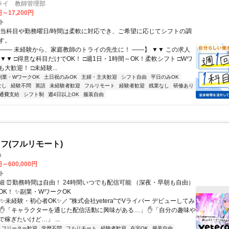
ライ 教師管理部
円～17,200円
ト
担当科目や勤務曜日/時間は柔軟に対応でき、ご希望に応じてシフトの調
す。
【―― 未経験から、家庭教師のトライの先生に！ ――】 ▼▼ この求人
！ ▼▼ □得意な科目だけでOK！ □週1日・1時間～OK！柔軟シフト □Wワ
大歓迎！ □未経験...
副業・WワークOK
土日祝のみOK
主婦・主夫歓迎
シフト自由
平日のみOK
なし
経験不問
英語
未経験者歓迎
フルリモート
経験者歓迎
残業なし
研修あり
通費支給
シフト制
週4日以上OK
服装自由
フ(フルリモート)
a
円～600,000円
ト
細 ⏰勤務時間は自由！ 24時間いつでも配信可能 （深夜・早朝も自由）
OK！ ✨副業・WワークOK
✨未経験・初心者OK✨／ "株式会社yetera"でVライバー デビューしてみ
 ✋「キャラクターを通じた配信活動に興味がある…」 ✋「自分の趣味や
稼ぎたいけど…」 ...
フリーター歓迎
学歴不問
フルリモート
経験者歓迎
在宅OK
服装自由