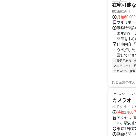
在宅可能
90株式会社
月給60,00
フルリモー
勤務時間詳
ますので、お
間帯を中心に
仕事内容 
う挫折したく
営しています
社員登用あり
フルリモート
ピアスOK
服装
同じ企業の求人
アルバイト・パ
カメラオ
株式会社トリ
時給1,80
アクセス: 東京都臨海新交通臨海線（ゆりかもめ） ・「東京国際クルーズターミナ
ル」駅徒歩5分 ・
前」バス停
東京都東京
勤務時間・曜