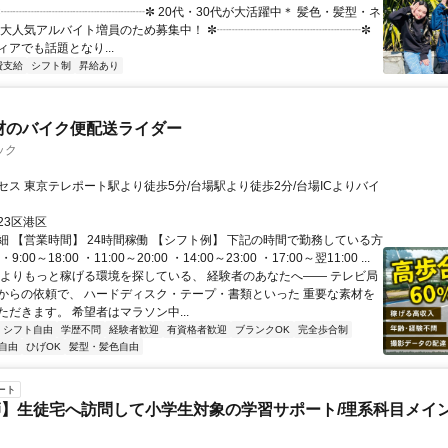
 ✼┈┈┈┈┈┈┈┈┈┈┈┈✼ 20代・30代が大活躍中＊ 髪色・髪型・ネ
 大人気アルバイト増員のため募集中！ ✼┈┈┈┈┈┈┈┈┈┈┈┈✼
アでも話題となり...
費支給
シフト制
昇給あり
材のバイク便配送ライダー
ック
セス 東京テレポート駅より徒歩5分/台場駅より徒歩2分/台場ICよりバイ
23区港区
細 【営業時間】 24時間稼働 【シフト例】 下記の時間で勤務している方
:00～18:00 ・11:00～20:00 ・14:00～23:00 ・17:00～翌11:00 ...
今よりもっと稼げる環境を探している、 経験者のあなたへ―― テレビ局
からの依頼で、 ハードディスク・テープ・書類といった 重要な素材を
だきます。 希望者はマラソン中...
シフト自由
学歴不問
経験者歓迎
有資格者歓迎
ブランクOK
完全歩合制
自由
ひげOK
髪型・髪色自由
ート
】生徒宅へ訪問して小学生対象の学習サポート/理系科目メイン