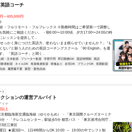
な英語コーチ
0円～405,000円
ト
細 ・フルリモート・フルフレックス ※勤務時間はご希望第一で調整し
気軽にご相談ください。 ・朝6:00〜10:00頃、夕方17:00〜24:00の時
レッスンを提供して...
「せっかく身につけた英語力、使わないまま眠らせていませんか？」 “も
ない”と願う人のための英語コーチングスクール 「90 English」を運
。 「英語コーチ」と聞く...
主婦・主夫歓迎
フリーター歓迎
学歴不問
即日勤務OK
固定時間制
英語
経験者歓迎
ネイルOK
有資格者歓迎
研修あり
在宅OK
ブランクOK
長期歓迎
自由
履歴書不要
髪型・髪色自由
ート
ークションの運営アルバイト
アイナ
0円以上
「テレコムセンター」駅徒歩5分 都営バス ・「東京港湾合同庁舎
下車すぐ
23区江東区
日: ★週3回〜、1日4時間からOK 10:00 ～ 19:00の中でシフト制