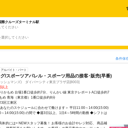
国際クルーズターミナル駅
してください
を選択してください
条件保
アルバイト・パート
グ/スポーツアパレル・スポーツ用品の接客･販売(早番)
(オッシュマンズ) ダイバーシティ東京プラザ店[8003]
0円以上
ゆりかもめ 台場1番口徒歩約7分、りんかい線 東京テレポートA口徒歩約7
もめ 青海（東京都）1番口徒歩約8分
23区江東区
あなたのスケジュールに合わせて働けます＞ 平日11:00～14:00(15:00)
0～14:00(15:00) の間で ◆週3日以上、1日4～5時間の勤務 ◆シフトは
<具体的には> NEWスタッフ募集！ お客様のお会計やレジ対応、 商品補