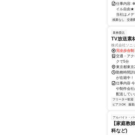
仕事内容:
イル自由★
当社はメディ
残業なし
交通
業務委託
TV放送素
株式会社ソニ
完全歩合制
交通・アク
クで5分
東京都東京
勤務時間詳
が在籍中！ ・9
仕事内容 
や制作会社
配送していた
フリーター歓迎
ピアスOK
服装
アルバイト・パ
【家庭教師
科など)