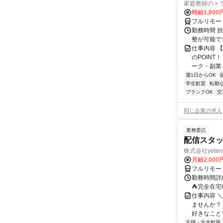
家庭教師のト
時給1,800
フルリモー
勤務時間 
整が可能で
仕事内容 
のPOINT
ーク・副業も
週1日からOK
学生歓迎
転勤
ブランクOK
交
同じ企業の求人
業務委託
配信スタッ
株式会社yeter
月給2,000
フルリモー
勤務時間詳
⛺完全在宅
仕事内容 ＼
ませんか？
好きなことで
主婦・主夫歓迎