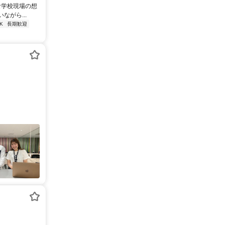
な学校現場の想
がら...
K
長期歓迎