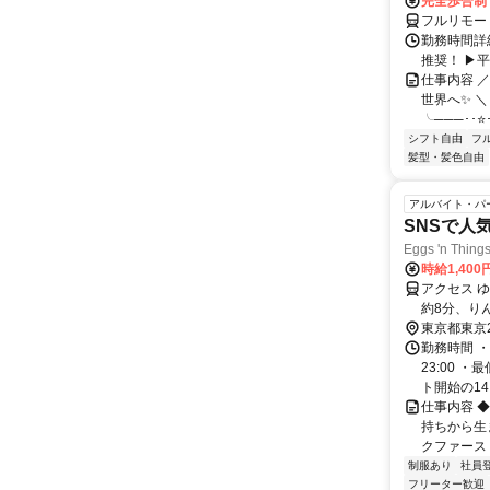
完全歩合制
フルリモー
勤務時間詳細
推奨！ ▶
仕事内容 
世界へ✨ ＼
╰───･･⭐･
シフト自由
フ
髪型・髪色自由
アルバイト・パ
SNSで人
Eggs 'n T
時給1,400
アクセス 
約8分、り
駅徒歩7分
東京都東京
勤務時間 ・
23:00 
ト開始の14日
仕事内容 
持ちから生ま
クファースト
制服あり
社員
フリーター歓迎