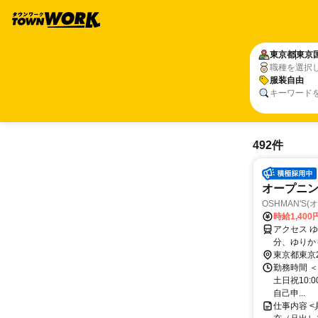
東京都
東京
職種を選択
服装自由
キーワード
492件
オープニン
OSHMAN'S
時給1,40
アクセス 
分、ゆりか
東京都東京
勤務時間 ＜
土日祝10:0
自己申...
仕事内容 