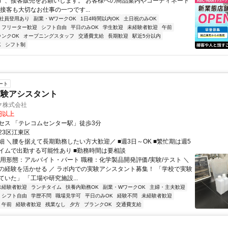
）、接客販売をお願いします。 お客様への商品案内やコーディネート
接客も大切なお仕事の一つです...
社員登用あり
副業・WワークOK
1日4時間以内OK
土日祝のみOK
フリーター歓迎
シフト自由
平日のみOK
学生歓迎
未経験者歓迎
午前
ランクOK
オープニングスタッフ
交通費支給
長期歓迎
駅近5分以内
K
シフト制
ート
実験アシスタント
ク株式会社
0円以上
セス 「テレコムセンター駅」徒歩3分
23区江東区
細 ＼腰を据えて長期勤務したい方大歓迎／ ■週3日～OK ■繁忙期は週5
イムで出勤する可能性あり ■勤務時間は要相談
雇用形態：アルバイト・パート 職種：化学製品開発評価/実験/テスト ＼
の経験を活かせる ／ ラボ内での実験アシスタント募集！ 「学校で実験
いた」 「工場や研究施設...
未経験者歓迎
ランチタイム
扶養内勤務OK
副業・WワークOK
主婦・主夫歓迎
シフト自由
学歴不問
職場見学可
平日のみOK
経験不問
未経験者歓迎
午前
経験者歓迎
残業なし
夕方
ブランクOK
交通費支給