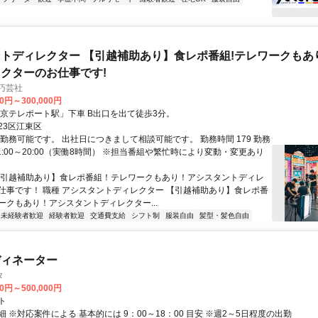
トディレクター 【引越補助あり】食レポ番組!テレワークもあ
クターのお仕事です!
巧芸社
00円～300,000円
東京テレポート駅」下車 B出口を出て徒歩3分。
23区江東区
日勤務可能です。 出社日につきまして相談可能です。 勤務時間 179 勤務
1:00～20:00（実働8時間） ※担当番組や繁忙時により変動・変更あり
【引越補助あり】食レポ番組！テレワークもあり！アシスタントディレ
仕事です！ 職種 アシスタントディレクター 【引越補助あり】食レポ番
ークもあり！アシスタントディレクター...
未経験者歓迎
経験者歓迎
交通費支給
シフト制
服装自由
髪型・髪色自由
ディネーター
タ
00円～500,000円
ト
 ※対応案件による 基本的には 9：00～18：00 目安 ※週2～5日程度の出勤